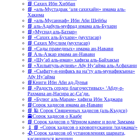
📘 Сахих Ибн Хиббан
📘 «аль-Мустадрак ‘аля сахихайн» имама аль-
Хакима
📘 «аль-Мусаннаф» Ибн Аби Шейбы
📘 аль-Адабуль-муфрад имама аль-Бухари
📘»Муснад аль-Баззар»
📘 «Сахих аль-Бухари» (мухтасар)
📘 Сахих Муслим (мухтасар)
📘 «Сады праведных» имама ан-Навави
📘 Аль-Азкар имама ан-Навави
📘 «Шу’аб аль-иман» хафиза аль-Байхакъи
📘 «Хильятуль-аулияъ» Абу Ну’айма аль-Асфахани
📘 «Сыфату-н-нифакъ ва на’ту аль-мунафикъина»
Абу Ну’айма
📘Книги Ибн Аби ад-Дунья
📘 «Радость сердец благочестивых» ‘Абду-р-
Рахмана ан-Насира ас-Са’ди.
📘 «Булюг аль-Марам» хафиза Ибн Хаджара
📘Сорок хадисов имама ан-Навави
📘 🕌 Сорок Священных хадисов (аль-Къудси)
🕋Сорок хадисов о Каабе
📘 Сорок хадисов о Чёрном камне и воде Замзама
💉 📘 «Сорок хадисов о кровопускании /хиджама/»
🥀 Сорок хадисов об установлениях шариата,
касающихся женщин