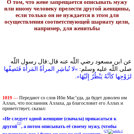
О том, что жене запрещается описывать мужу
или иному человеку прелести другой женщины,
если только он не нуждается в этом для
осуществления соответствующей шариату цели,
например, для женитьбы
عن ابن مسعود رضي اللّه عنه قال‏:‏قال رسول اللّه
صلى اللّه عليه وسلم‏:‏
‏»‏لا تُباشِرِ المرأةُ المَرأةَ فَتَصِفُها
لزَوْجِها كأنَّهُ يَنْظُرُ إِلَيْهَا‏»‏‏.‏
1019
—
Передают со слов Ибн Мас’уда, да будет доволен им
Аллах, что посланник Аллаха, да благословит его Аллах и
приветствует, сказал:
«Не следует одной женщине (сначала) прикасаться к
[1]
другой
, а потом описывать её своему мужу, (чтобы
[2]
получилось так,) будто он сам на неё смотрит».