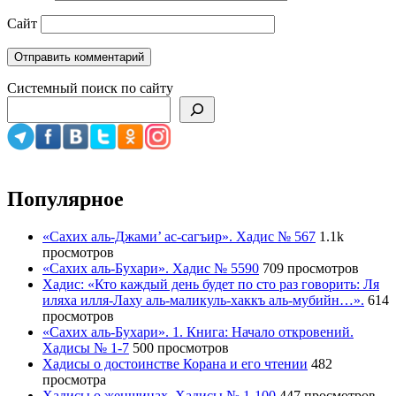
Сайт
Системный поиск по сайту
Популярное
«Сахих аль-Джами’ ас-сагъир». Хадис № 567
1.1k
просмотров
«Сахих аль-Бухари». Хадис № 5590
709 просмотров
Хадис: «Кто каждый день будет по сто раз говорить: Ля
иляха илля-Лаху аль-маликуль-хаккъ аль-мубийн…».
614
просмотров
«Сахих аль-Бухари». 1. Книга: Начало откровений.
Хадисы № 1-7
500 просмотров
Хадисы о достоинстве Корана и его чтении
482
просмотра
Хадисы о женщинах. Хадисы № 1-100
447 просмотров