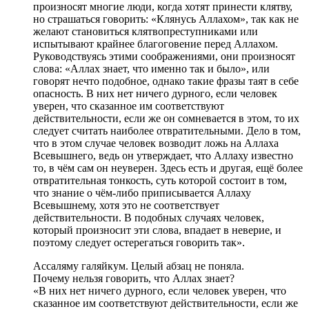
произносят многие люди, когда хотят принести клятву,
но страшаться говорить: «Клянусь Аллахом», так как не
желают становиться клятвопреступниками или
испытывают крайнее благоговение перед Аллахом.
Руководствуясь этими соображениями, они произносят
слова: «Аллах знает, что именно так и было», или
говорят нечто подобное, однако такие фразы таят в себе
опасность. В них нет ничего дурного, если человек
уверен, что сказанное им соответствуют
действительности, если же он сомневается в этом, то их
следует считать наиболее отвратительными. Дело в том,
что в этом случае человек возводит ложь на Аллаха
Всевышнего, ведь он утверждает, что Аллаху известно
то, в чём сам он неуверен. Здесь есть и другая, ещё более
отвратительная тонкость, суть которой состоит в том,
что знание о чём-либо приписывается Аллаху
Всевышнему, хотя это не соответствует
действительности. В подобных случаях человек,
который произносит эти слова, впадает в неверие, и
поэтому следует остерегаться говорить так».
Ассаляму галяйкум. Целый абзац не поняла.
Почему нельзя говорить, что Аллах знает?
«В них нет ничего дурного, если человек уверен, что
сказанное им соответствуют действительности, если же