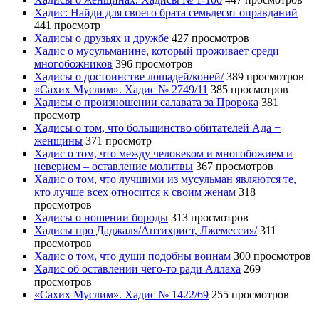
Хадис: Найди для своего брата семьдесят оправданий
441 просмотр
Хадисы о друзьях и дружбе
427 просмотров
Хадис о мусульманине, который проживает среди
многобожников
396 просмотров
Хадисы о достоинстве лошадей/коней/
389 просмотров
«Сахих Муслим». Хадис № 2749/11
385 просмотров
Хадисы о произношении салавата за Пророка
381
просмотр
Хадисы о том, что большинство обитателей Ада −
женщины
371 просмотр
Хадис о том, что между человеком и многобожием и
неверием – оставление молитвы
367 просмотров
Хадис о том, что лучшими из мусульман являются те,
кто лучше всех относится к своим жёнам
318
просмотров
Хадисы о ношении бороды
313 просмотров
Хадисы про Даджаля/Антихрист, Лжемессия/
311
просмотров
Хадис о том, что души подобны воинам
300 просмотров
Хадис об оставлении чего-то ради Аллаха
269
просмотров
«Сахих Муслим». Хадис № 1422/69
255 просмотров