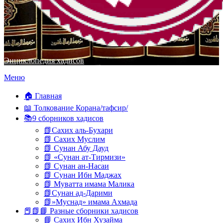
Энциклопедия хадисов
Перейти
Меню
к
содержимому
🏠 Главная
📖 Толкование Корана/тафсир/
📚9 сборников хадисов
📗Сахих аль-Бухари
📗 Сахих Муслим
📗 Сунан Абу Дауд
📗 «Сунан ат-Тирмизи»
📗 Сунан ан-Насаи
📗 Сунан Ибн Маджах
📗 Муватта имама Малика
📗Сунан ад-Дарими
📗»Муснад» имама Ахмада
📕📗📘 Разные сборники хадисов
📘 Сахих Ибн Хузайма