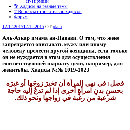
ат-Тирмизи
🔡 Хадисы на разные темы
❔ Вопросы относительно хадисов
Форум
Опубликовано
12.12.2015
12.12.2015
OT
plain
Аль-Азкар имама ан-Навави. О том, что жене
запрещается описывать мужу или иному
человеку прелести другой женщины, если только
он не нуждается в этом для осуществления
соответствующей шариату цели, например, для
женитьбы. Хадисы №№ 1019-1023
فصل‏:‏ في نهي المرأة أن تخبرَ زوجَها أو
غيرَه
بحسنِ بدنِ امرأةٍ أخرى إذا لم تدعُ إليه حاجة
.
ذلك‏
شرعية من رغبة في زواجها ونحو