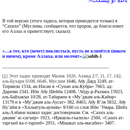
В той версии (этого хадиса, которая приводится только) в
“Сахихе” (Муслима, сообщается, что пророк, да благословит
его Аллах и приветствует, сказал):
«…а тот, кто (хочет) поклясться, пусть не клянётся (никем
и ничем), кроме Аллаха, или молчит».
______________________________________________
[1]
Этот хадис приводят Малик 1020, Ахмад 2/7, 11, 17, 142,
аль-Бухари 6108, 6646, Муслим
1646, Абу Дауд 3249, ат-
Тирмизи 1534, ан-Насаи в «Сунан аль-Кубра» 7663, ад-
Дарими 2341, Ибн Абу Шейба 12408, ‘Абду-р-Раззакъ 15923,
аль-Байхакъи 10/28, ат-Табарани в «Му’джам аль-Кабир»
13179 и в «Му’джам аль-Аусат» 382, 8463, Абу Я’ля 5832, Абу
Ну’айм в «Хильятуль-аулияъ» 9/160 со слов Ибн ‘Умара. Шейх
аль-Албани назвал хадис достоверным. См. «Сахих аль-
джами’ ас-сагъир» 1923, «Ирвауль-гъалиль» 2560, «Сахих ат-
таргъиб ва-т-тархиб» 2951, «Мишкат аль-масабих» 3407.