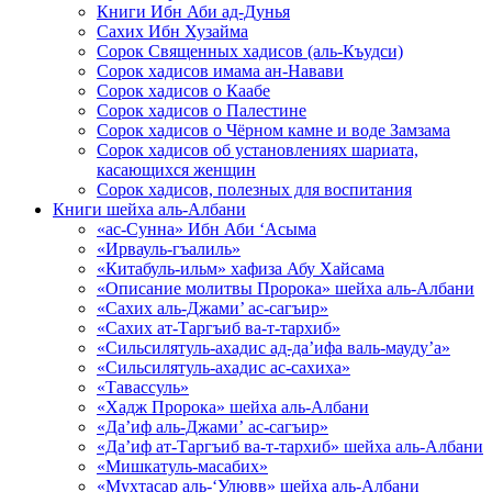
Книги Ибн Аби ад-Дунья
Сахих Ибн Хузайма
Сорок Священных хадисов (аль-Къудси)
Сорок хадисов имама ан-Навави
Сорок хадисов о Каабе
Сорок хадисов о Палестине
Сорок хадисов о Чёрном камне и воде Замзама
Сорок хадисов об установлениях шариата,
касающихся женщин
Сорок хадисов, полезных для воспитания
Книги шейха аль-Албани
«ас-Сунна» Ибн Аби ‘Асыма
«Ирвауль-гъалиль»
«Китабуль-ильм» хафиза Абу Хайсама
«Описание молитвы Пророка» шейха аль-Албани
«Сахих аль-Джами’ ас-сагъир»
«Сахих ат-Таргъиб ва-т-тархиб»
«Сильсилятуль-ахадис ад-да’ифа валь-мауду’а»
«Сильсилятуль-ахадис ас-сахиха»
«Тавассуль»
«Хадж Пророка» шейха аль-Албани
«Да’иф аль-Джами’ ас-сагъир»
«Да’иф ат-Таргъиб ва-т-тархиб» шейха аль-Албани
«Мишкатуль-масабих»
«Мухтасар аль-‘Улювв» шейха аль-Албани