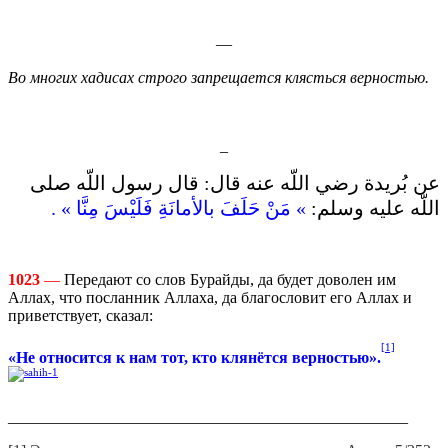
—
Во многих хадисах строго запрещается клясться верностью.
_
عن بُريدة رضي اللّه عنه قال‏: ‏قال رسول اللّه صلى
اللّه عليه وسلم‏:
‏ ‏»‏ مَنْ حَلَفَ بالأمانَةِ فَلَيْسَ مِنَّا ‏»‏‏ .‏‏
1023
—
Передают со слов Бурайды, да будет доволен им
Аллах, что посланник Аллаха, да благословит его Аллах и
приветствует, сказал:
[1]
«Не относится к нам тот, кто клянётся верностью».
__________________________________________________