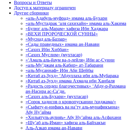
Вопросы и Ответы
Доступ к материалу ограничен
Другие сборники
«аль-Адабуль-муфрад» имама аль-Бухари
«аль-Мустадрак ‘аля сахихайн» имама аль-Хакима
«Булюг аль-Марам» хафиза Ибн Хаджара
«ВЕХИ ПРОРОЧЕСКОЙ СУННЫ»
«Муснад аль-Баззар»
«Сады праведных» имама ан-Навави
«Сахих Ибн Хиббан»
«Сахих Муслим» (мухтасар)
«‘Амаль аль-йаум ва-л-лейля» Ибн ас-Сунни
«аль-Му’джам аль-Кабир» ат-Табарани
«аль-Мусаннаф» Ибн Аби Шейбы
«Китаб аз-Зухд» ‘Абдуллаха ибн аль-Мубарака
«Китаб аз-Зухд» имама Ахмада ибн Ханбаля
«Радость сердец благочестивых» ‘Абду-р-Рахмана
ан-Насира ас-Са’ди.
«Сахих аль-Бухари» (мухтасар)
«Сорок хадисов о кровопускании /хиджама/»
«Сыфату-н-нифакъ ва на’ту аль-мунафикъина»
Абу Ну’айма
«Хильятуль-аулияъ» Абу Ну’айма аль-Асфахани
«Шу’аб аль-Иман» хафиза аль-Байхакъи
Аль-Азкар имама ан-Навави