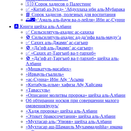
🇸🇩Сорок хадисов о Палестине
✅ «Китаб аз-Зухд» ‘Абдуллаха ибн аль-Мубарака
📘 Сорок хадисов, полезных для воспитания
🌅🌃«‘Амаль аль-йаум ва-л-лейля» Ибн ас-Сунни
🅰 Книги шейха аль-Албани
✅ Сильсилятуль-ахадис ас-сахиха
🚫 Сильсилятуль-ахадис ад-да’ифа валь-мауду’а
✅ Сахих аль-Джами’ ас-сагъир
🚫 «Да’иф аль-Джами’ ас-сагъир»
✅ «Сахих ат-Таргъиб ва-т-тархиб»
🚫 «Да’иф ат-Таргъиб ва-т-тархиб» шейха аль-
Албани
«Мишкатуль-масабих»
«Ирвауль-гъалиль»
«ас-Сунна» Ибн Абу ‘Асыма
«Китабуль-ильм» хафиза Абу Хайсама
«Тавассуль»
«Описание молитвы пророка» шейха аль-Албани
Об обтирании носков при совершении малого
омовения/вудуъ/
«Хадж пророка» шейха аль-Албани
«Этикет бракосочетания» шейха аль-Албани
«Мухтасар аль-‘Улювв» шейха аль-Албани
«Мухтасар аш-Шамаиль Мухаммадиййа» имама