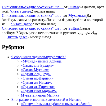
Сильсиля аль-ахадис ас-сахиха" ше …
от
Sultan
Уа джазак, брат
мой.
Читать далее
2 месяца назад
Сильсиля аль-ахадис ас-сахиха" ше …
от
Мухаммад
Ва
‘алейкум салям ва рахмату-Ллахи ва баракатух! там во второй
ча …
Читать далее
2 месяца назад
Сильсиля аль-ахадис ас-сахиха" ше …
от
Sultan
.Салам
алейкум ? Здесь разве нет опечатки в русском وبك نحيا وب
…
Читать далее
2 месяца назад
Рубрики
9 сборников хадисов/кутуб тис’а/
«Муснад» имама Ахмада
«Сахих аль-Бухари»
«Сахих Муслим»
«Сунан Абу Дауд»
«Сунан ад-Дарими»
«Сунан ан-Насаи».
«Сунан ат-Тирмизи»
«Сунан Ибн Маджах»
Муватта имама Малика
Биографии известных личностей в Исламе
«Сияру а’лями-н-нубаляъ» имама аз-Захаби