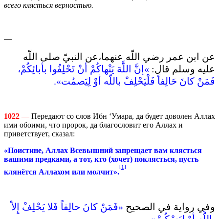
всего клясться верностью.
—
عن ابن عمر رضي اللّه عنهما،عن النبيّ صلى اللّه
عليه وسلم قال‏:‏
‏»‏إنَّ اللَّهَ يَنْهاكُمْ أنْ تَحْلِفُوا بأبائِكُمْ،
فَمَنْ كانَ حَالِفاً فَلْيَحْلِفْ باللّه أوْ لِيَصمُت‏‏»‏‏.
1022
—
Передают со слов Ибн ‘Умара, да будет доволен Аллах
ими обоими, что пророк, да благословит его Аллах и
приветствует, сказал:
«Поистине, Аллах Всевышний запрещает вам клясться
вашими предками, а тот, кто (хочет) поклясться, пусть
[1]
клянётся Аллахом или молчит».
وفي رواية في الصحيح
‏«‏فَمَنْ كانَ حالِفاً فَلا يَحْلِفْ إِلاّ
باللَّهِ أوْ لِيَسْكُتْ‏»‏‏.‏