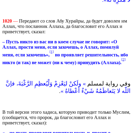
1020
—
Передают со слов Абу Хурайры, да будет доволен им
Аллах, что посланник Аллаха, да благословит его Аллах и
приветствует, сказал:
– Пусть никто из вас ни в коем случае не говорит: «О
Аллах, прости меня, если захочешь, о Аллах, помилуй
[1]
меня, если захочешь»,
но проявляет решительность, ибо
[2]
никто (и так) не может (ни к чему) принудить (Аллаха).
وفي رواية لمسلم
‏» ‏ولَكنْ ليَعْزِمْ وَلْيُعظِمِ الرَّغْبَةَ، فإنَّ
اللّه لا يَتَعاظَمُهُ شَيْءٌ أعْطاهُ ‏»
‏‏.
В той версии этого хадиса, которую приводит только Муслим,
(сообщается, что пророк, да благословит его Аллах и
приветствует, сказал):
«…но пусть проявляет решительность и просит о