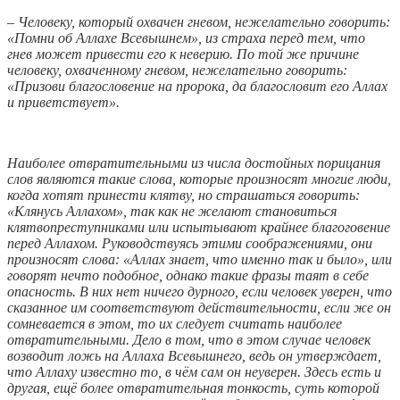
– Человеку, который охвачен гневом, нежелательно говорить:
«Помни об Аллахе Всевышнем», из страха перед тем, что
гнев может привести его к неверию. По той же причине
человеку, охваченному гневом, нежелательно говорить:
«Призови благословение на пророка, да благословит его Аллах
и приветствует».
Наиболее отвратительными из числа достойных порицания
слов являются такие слова, которые произносят многие люди,
когда хотят принести клятву, но страшаться говорить:
«Клянусь Аллахом», так как не желают становиться
клятвопреступниками или испытывают крайнее благоговение
перед Аллахом. Руководствуясь этими соображениями, они
произносят слова: «Аллах знает, что именно так и было», или
говорят нечто подобное, однако такие фразы таят в себе
опасность. В них нет ничего дурного, если человек уверен, что
сказанное им соответствуют действительности, если же он
сомневается в этом, то их следует считать наиболее
отвратительными. Дело в том, что в этом случае человек
возводит ложь на Аллаха Всевышнего, ведь он утверждает,
что Аллаху известно то, в чём сам он неуверен. Здесь есть и
другая, ещё более отвратительная тонкость, суть которой