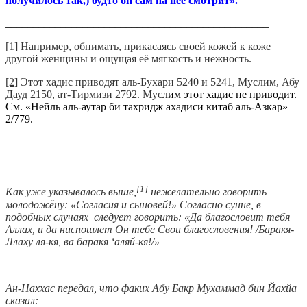
________________________________________________
[1]
Например, обнимать, прикасаясь своей кожей к коже
другой женщины и ощущая её мягкость и нежность.
[2]
Этот хадис приводят аль-Бухари 5240 и 5241, Муслим, Абу
Дауд 2150, ат-Тирмизи 2792. Мус
лим этот хадис не приводит.
См. «Нейль аль-аутар би тахридж ахадиси китаб аль-Азкар»
2/779.
—
[1]
Как уже указывалось выше,
нежелательно говорить
молодожёну: «Согласия и сыновей!» Согласно сунне, в
подобных случаях следует говорить: «Да благословит тебя
Аллах, и да ниспошлет Он тебе Свои благословения! /Баракя-
Ллаху ля-кя, ва баракя ‘аляй-кя!/»
Ан-Наххас передал, что факих Абу Бакр Мухаммад бин Йахйа
сказал: