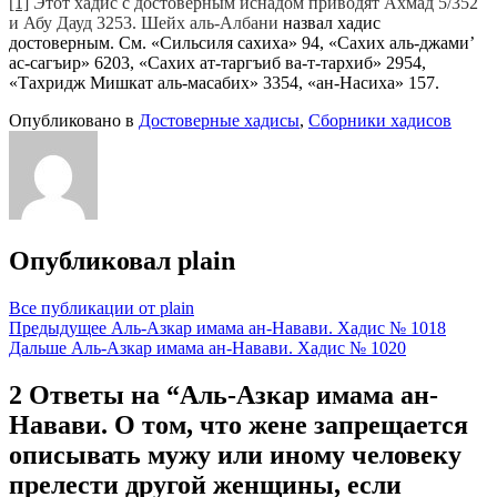
[1]
Этот хадис с достоверным иснадом приводят Ахмад 5/352
и Абу Дауд 3253. Шейх аль-Албани
назвал хадис
достоверным. См. «Сильсиля сахиха» 94, «Сахих аль-джами’
ас-сагъир» 6203, «Сахих ат-таргъиб ва-т-тархиб» 2954,
«Тахридж Мишкат аль-масабих» 3354, «ан-Насиха» 157.
Опубликовано в
Достоверные хадисы
,
Сборники хадисов
Опубликовал
plain
Все публикации от plain
Навигация
Предыдущее
Аль-Азкар имама ан-Навави. Хадис № 1018
Дальше
Аль-Азкар имама ан-Навави. Хадис № 1020
по
записям
2 Ответы на “Аль-Азкар имама ан-
Навави. О том, что жене запрещается
описывать мужу или иному человеку
прелести другой женщины, если