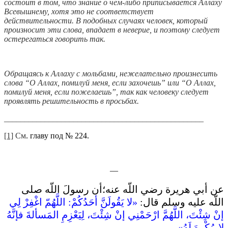
состоит в том, что знание о чём-либо приписывается Аллаху
Всевышнему, хотя это не соответствует
действительности. В подобных случаях человек, который
произносит эти слова, впадает в неверие, и поэтому следует
остерегаться говорить так.
Обращаясь к Аллаху с мольбами, нежелательно произнесить
слова “О Аллах, помилуй меня, если захочешь” или “О Аллах,
помилуй меня, если пожелаешь”, так как человеку следует
проявлять решительность в просьбах.
_________________________________________________
[1]
См
. главу под № 224.
—
عن أبي هريرة رضي اللّه عنه؛أن رسولَ اللّه صلى
اللّه عليه وسلم قال‏:‏ ‏
«‏لا يَقُولَنَّ أحَدُكُمْ‏:‏ اللَّهُمّ اغْفِرْ لِي
إنْ شِئْتَ، اللَّهُمَّ ارْحَمْنِي إنْ شِئْتَ، لِيَعْزِمِ المَسألةَ فإنَّهُ
لا مُكْرِهَ لَهُ‏»‏‏.‏