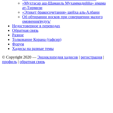
«Мухтасар аш-Шамаиль Мухаммадиййа» имама
ат-Тирмизи
«Этикет бракосочетания» шейха аль-Албани
Об обтирании носков при совершении малого
омовения/вудуъ/
Недостоверное в переводах
Обратная связь
Разное
Толкование Корана (тафсир)
Форум
Хадисы на разные темы
© Copyright 2020 —
Энциклопедия хадисов
|
регистрация
|
профиль
|
обратная связь
Wisteria Theme by
WPFriendship
⋅
Powered by
WordPress