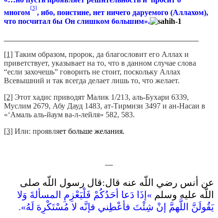
[3]
многом
, ибо, поистине, нет ничего даруемого (Аллахом),
что посчитал бы Он слишком большим».
__________________________________________________
[1]
Таким образом, пророк, да благословит его Аллах и
приветствует, указывает на то, что в данном случае слова
“если захочешь” говорить не стоит, поскольку Аллах
Всевышний и так всегда делает лишь то, что желает.
[2]
Этот хадис приводят Малик 1/213, аль-Бухари 6339,
Муслим 2679, Абу Дауд 1483, ат-Тирмизи 3497 и ан-Насаи в
«‘Амаль аль-йаум ва-л-лейля» 582, 583.
[3]
Или: проявля
ет больше желания.
—
عن أنس رضي اللّه عنه قال‏:‏قال رسول اللّه صلى
اللّه عليه وسلم ‏
»‏إذَا دَعا أحَدُكُمْ فَلْيَعْزِمِ المسألةَ وَلا
يَقُولَنَّ اللَّهمَّ إنْ شِئْتَ فأعْطِني فإنَّه لا مُسْتَكْرِهَ لَهُ‏»‏‏.‏