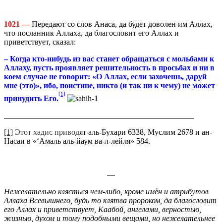
1021
—
Передают со слов Анаса, да будет доволен им Аллах,
что посланник Аллаха, да благословит его Аллах и
приветствует, сказал:
– Когда кто-нибудь из вас станет обращаться с мольбами к
Аллаху, пусть проявляет решительность в просьбах и ни в
коем случае не говорит: «О Аллах, если захочешь, даруй
мне (это)», ибо, поистине, никто (и так ни к чему) не может
[1]
принудить Его.
________________________________________________
[1]
Этот хадис привод
ят аль-Бухари 6338, Муслим 2678 и ан-
Насаи в «‘Амаль аль-йаум ва-л-лейля» 584.
—
Нежелательно клясться чем-либо, кроме имён и атрибутов
Аллаха Всевышнего, будь то клятва пророком, да благословит
его Аллах и приветствует, Каабой, ангелами, верностью,
жизнью, духом и тому подобными вещами, но нежелательнее