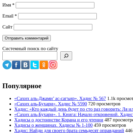
Имя
*
Email
*
Сайт
Системный поиск по сайту
Популярное
«Сахих аль-Джами’ ас-сагъир». Хадис № 567
1.1k просмо
«Сахих аль-Бухари». Хадис № 5590
720 просмотров
Хадис: «Кто каждый день будет по сто раз говорить: Ля 
«Сахих аль-Бухари». 1. Книга: Начало откровений. Хади
Хадисы о достоинстве Корана и его чтении
487 просмотр
Хадисы о женщинах. Хадисы № 1-100
459 просмотров
Хадис: Найди для своего брата семьдесят оправданий
446