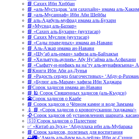
📘 Сахих Ибн Хиббан
📘 «аль-Мустадрак ‘аля сахихайн» имама аль-Хаким
📘 «аль-Мусаннаф» Ибн Аби Шейбы
📘 аль-Адабуль-муфрад имама аль-Бухари
📘»Муснад аль-Баззар»
📘 «Сахих аль-Бухари» (мухтасар)
📘 Сахих Муслим (мухтасар)
📘 «Сады праведных» имама ан-Навави
📘 Аль-Азкар имама ан-Навави
📘 «Шу’аб аль-иман» хафиза аль-Байхакъи
📘 «Хильятуль-аулияъ» Абу Ну’айма аль-Асфахани
📘 «Сыфату-н-нифакъ ва на’ту аль-мунафикъина» А
📘Книги Ибн Аби ад-Дунья
📘 «Радость сердец благочестивых» ‘Абду-р-Рахман
📘 «Булюг аль-Марам» хафиза Ибн Хаджара
📘Сорок хадисов имама ан-Навави
📘 🕌 Сорок Священных хадисов (аль-Къудси)
🕋Сорок хадисов о Каабе
📘 Сорок хадисов о Чёрном камне и воде Замзама
💉 📘 «Сорок хадисов о кровопускании /хиджама/»
🥀 Сорок хадисов об установлениях шариата, кас
🇸🇩Сорок хадисов о Палестине
✅ «Китаб аз-Зухд» ‘Абдуллаха ибн аль-Мубарака
📘 Сорок хадисов, полезных для воспитания
🌅🌃«‘Амаль аль-йаум ва-л-лейля» Ибн ас-Сунни