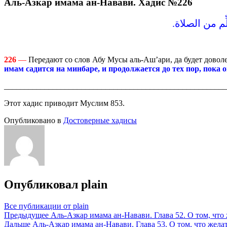
Аль-Азкар имама ан-Навави. Хадис №226
م من الصلاة‏.‏
226
—
Передают со слов Абу Мусы аль-Аш’ари, да будет доволе
имам садится на минбаре, и продолжается до тех пор, пока о
_______________________________________________________
Этот хадис приводит Муслим 853.
Опубликовано в
Достоверные хадисы
Опубликовал
plain
Все публикации от plain
Навигация
Предыдущее
Аль-Азкар имама ан-Навави. Глава 52. О том, чт
Дальше
Аль-Азкар имама ан-Навави. Глава 53. О том, что жел