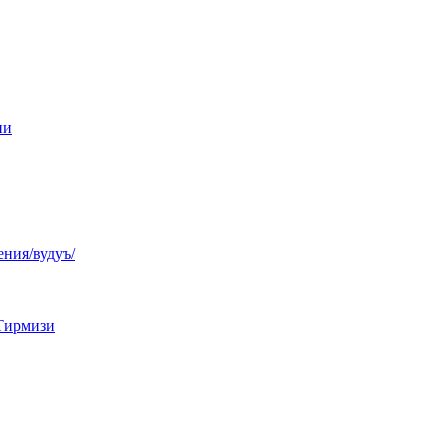
ни
ния/вудуъ/
Тирмизи