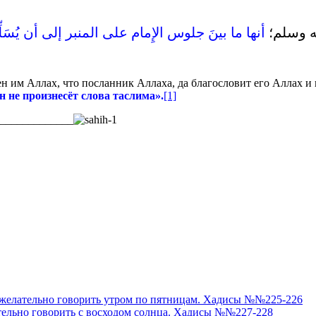
ه وسلم؛
أنها ما بينَ جلوس الإِمام على المنبر إلى أن يُسَلِّ
н им Аллах, что посланник Аллаха, да благословит его Аллах и 
н не произнесёт слова таслима».
[1]
_____________
о желательно говорить утром по пятницам. Хадисы №№225-226
ательно говорить с восходом солнца. Хадисы №№227-228