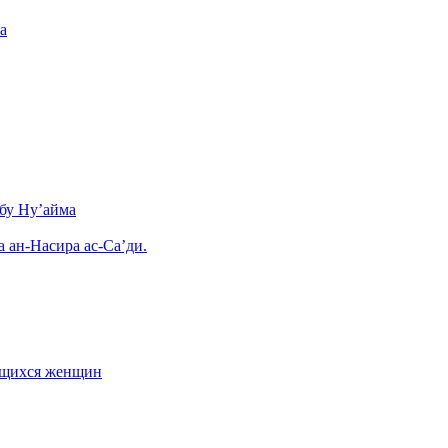
а
бу Ну’айма
а ан-Насира ас-Са’ди.
ающихся женщин