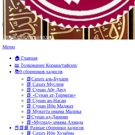
Энциклопедия хадисов
Перейти
Меню
к
содержимому
🏠 Главная
📖 Толкование Корана/тафсир/
📚9 сборников хадисов
📗Сахих аль-Бухари
📗 Сахих Муслим
📗 Сунан Абу Дауд
📗 «Сунан ат-Тирмизи»
📗 Сунан ан-Насаи
📗 Сунан Ибн Маджах
📗 Муватта имама Малика
📗Сунан ад-Дарими
📗»Муснад» имама Ахмада
📕📗📘 Разные сборники хадисов
📘 Сахих Ибн Хузайма