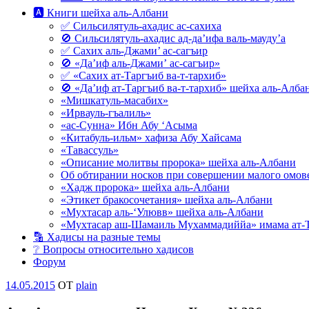
🅰 Книги шейха аль-Албани
✅ Сильсилятуль-ахадис ас-сахиха
🚫 Сильсилятуль-ахадис ад-да’ифа валь-мауду’а
✅ Сахих аль-Джами’ ас-сагъир
🚫 «Да’иф аль-Джами’ ас-сагъир»
✅ «Сахих ат-Таргъиб ва-т-тархиб»
🚫 «Да’иф ат-Таргъиб ва-т-тархиб» шейха аль-Алба
«Мишкатуль-масабих»
«Ирвауль-гъалиль»
«ас-Сунна» Ибн Абу ‘Асыма
«Китабуль-ильм» хафиза Абу Хайсама
«Тавассуль»
«Описание молитвы пророка» шейха аль-Албани
Об обтирании носков при совершении малого омове
«Хадж пророка» шейха аль-Албани
«Этикет бракосочетания» шейха аль-Албани
«Мухтасар аль-‘Улювв» шейха аль-Албани
«Мухтасар аш-Шамаиль Мухаммадиййа» имама ат-
🔡 Хадисы на разные темы
❔ Вопросы относительно хадисов
Форум
Опубликовано
14.05.2015
OT
plain