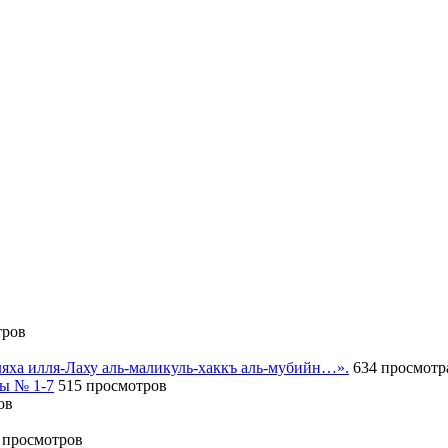
тров
иляха илля-Лаху аль-маликуль-хаккъ аль-мубийн…».
634 просмотр
сы № 1-7
515 просмотров
ов
 просмотров