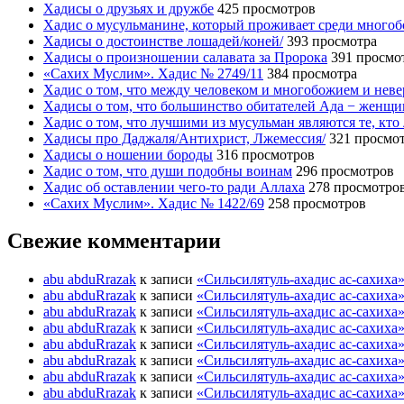
Хадисы о друзьях и дружбе
425 просмотров
Хадис о мусульманине, который проживает среди много
Хадисы о достоинстве лошадей/коней/
393 просмотра
Хадисы о произношении салавата за Пророка
391 просмо
«Сахих Муслим». Хадис № 2749/11
384 просмотра
Хадис о том, что между человеком и многобожием и нев
Хадисы о том, что большинство обитателей Ада − женщ
Хадис о том, что лучшими из мусульман являются те, кто
Хадисы про Даджаля/Антихрист, Лжемессия/
321 просмо
Хадисы о ношении бороды
316 просмотров
Хадис о том, что души подобны воинам
296 просмотров
Хадис об оставлении чего-то ради Аллаха
278 просмотро
«Сахих Муслим». Хадис № 1422/69
258 просмотров
Свежие комментарии
abu abduRrazak
к записи
«Сильсилятуль-ахадис ас-сахиха
abu abduRrazak
к записи
«Сильсилятуль-ахадис ас-сахиха
abu abduRrazak
к записи
«Сильсилятуль-ахадис ас-сахиха
abu abduRrazak
к записи
«Сильсилятуль-ахадис ас-сахиха
abu abduRrazak
к записи
«Сильсилятуль-ахадис ас-сахиха
abu abduRrazak
к записи
«Сильсилятуль-ахадис ас-сахиха
abu abduRrazak
к записи
«Сильсилятуль-ахадис ас-сахиха
abu abduRrazak
к записи
«Сильсилятуль-ахадис ас-сахиха