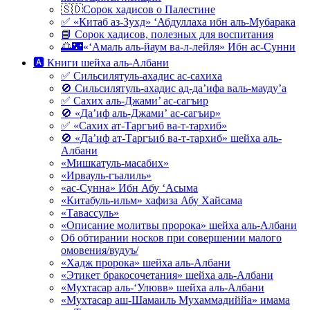
🇸🇩Сорок хадисов о Палестине
✅ «Китаб аз-Зухд» ‘Абдуллаха ибн аль-Мубарака
📘 Сорок хадисов, полезных для воспитания
🌅🌃«‘Амаль аль-йаум ва-л-лейля» Ибн ас-Сунни
🅰 Книги шейха аль-Албани
✅ Сильсилятуль-ахадис ас-сахиха
🚫 Сильсилятуль-ахадис ад-да’ифа валь-мауду’а
✅ Сахих аль-Джами’ ас-сагъир
🚫 «Да’иф аль-Джами’ ас-сагъир»
✅ «Сахих ат-Таргъиб ва-т-тархиб»
🚫 «Да’иф ат-Таргъиб ва-т-тархиб» шейха аль-
Албани
«Мишкатуль-масабих»
«Ирвауль-гъалиль»
«ас-Сунна» Ибн Абу ‘Асыма
«Китабуль-ильм» хафиза Абу Хайсама
«Тавассуль»
«Описание молитвы пророка» шейха аль-Албани
Об обтирании носков при совершении малого
омовения/вудуъ/
«Хадж пророка» шейха аль-Албани
«Этикет бракосочетания» шейха аль-Албани
«Мухтасар аль-‘Улювв» шейха аль-Албани
«Мухтасар аш-Шамаиль Мухаммадиййа» имама