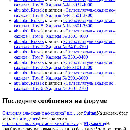
сахиха». Том 8. Хадисы №№ 3937-4000
abu abduRrazak
к записи
«Сильсилятуль-ахадис ас-
сахиха». Том 8. Хадисы №№ 3601-3700
abu abduRrazak
к записи
«Сильсилятуль-ахадис ас-
сахиха». Том 8. Хадисы №№ 3501-3600
abu abduRrazak
к записи
«Сильсилятуль-ахадис ас-
сахиха». Том 8. Хадисы № 3501-4000
abu abduRrazak
к записи
«Сильсилятуль-ахадис ас-
сахиха». Том 7. Хадисы № 3401-3500
abu abduRrazak
к записи
«Сильсилятуль-ахадис ас-
сахиха». Том 7. Хадисы № 3301-3400
abu abduRrazak
к записи
«Сильсилятуль-ахадис ас-
сахиха». Том 7. Хадисы №№ 3101-3200
abu abduRrazak
к записи
«Сильсилятуль-ахадис ас-
сахиха». Том 6. Хадисы № 2901-3000
abu abduRrazak
к записи
«Сильсилятуль-ахадис ас-
сахиха». Том 6. Хадисы № 2601-2700
Последние сообщения на форуме
Сильсиля аль-ахадис ас-сахиха" ше …
от
Sultan
Уа джазак, брат
мой.
Читать далее
2 месяца назад
Сильсиля аль-ахадис ас-сахиха" ше …
от
Мухаммад
Ва
‘алейкум салям ва рахмату-Ллахи ва баракатух! там во второй