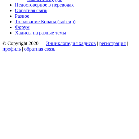
Недостоверное в переводах
Обратная связь
Разное
Толкование Корана (тафсир)
Форум
Хадисы на разные темы
© Copyright 2020 —
Энциклопедия хадисов
|
регистрация
|
профиль
|
обратная связь
Wisteria Theme by
WPFriendship
⋅
Powered by
WordPress