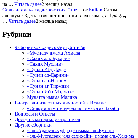
ча …
Читать далее
2 месяца назад
Сильсиля аль-ахадис ас-сахиха" ше …
от
Sultan
.Салам
алейкум ? Здесь разве нет опечатки в русском وبك نحيا وب
…
Читать далее
2 месяца назад
Рубрики
9 сборников хадисов/кутуб тис’а/
«Муснад» имама Ахмада
«Сахих аль-Бухари»
«Сахих Муслим»
«Сунан Абу Дауд»
«Сунан ад-Дарими»
«Сунан ан-Насаи».
«Сунан ат-Тирмизи»
«Сунан Ибн Маджах»
Муватта имама Малика
Биографии известных личностей в Исламе
«Сияру а’лями-н-нубаляъ» имама аз-Захаби
Вопросы и Ответы
Доступ к материалу ограничен
Другие сборники
«аль-Адабуль-муфрад» имама аль-Бухари
«аль-Мустадрак ‘аля сахихайн» имама аль-Хакима