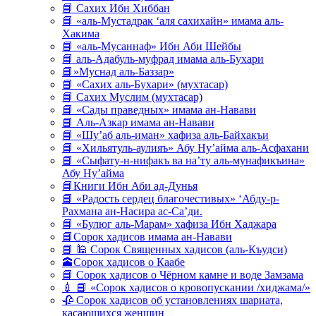
📘 Сахих Ибн Хиббан
📘 «аль-Мустадрак ‘аля сахихайн» имама аль-
Хакима
📘 «аль-Мусаннаф» Ибн Аби Шейбы
📘 аль-Адабуль-муфрад имама аль-Бухари
📘»Муснад аль-Баззар»
📘 «Сахих аль-Бухари» (мухтасар)
📘 Сахих Муслим (мухтасар)
📘 «Сады праведных» имама ан-Навави
📘 Аль-Азкар имама ан-Навави
📘 «Шу’аб аль-иман» хафиза аль-Байхакъи
📘 «Хильятуль-аулияъ» Абу Ну’айма аль-Асфахани
📘 «Сыфату-н-нифакъ ва на’ту аль-мунафикъина»
Абу Ну’айма
📘Книги Ибн Аби ад-Дунья
📘 «Радость сердец благочестивых» ‘Абду-р-
Рахмана ан-Насира ас-Са’ди.
📘 «Булюг аль-Марам» хафиза Ибн Хаджара
📘Сорок хадисов имама ан-Навави
📘 🕌 Сорок Священных хадисов (аль-Къудси)
🕋Сорок хадисов о Каабе
📘 Сорок хадисов о Чёрном камне и воде Замзама
💉 📘 «Сорок хадисов о кровопускании /хиджама/»
🥀 Сорок хадисов об установлениях шариата,
касающихся женщин