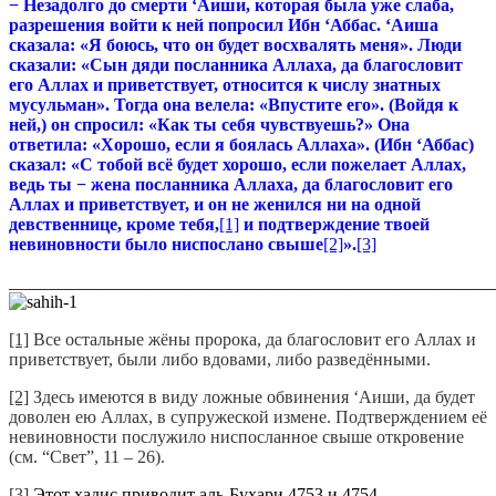
−
Незадолго до смерти ‘Аиши, которая была уже слаба,
разрешения войти к ней попросил Ибн ‘Аббас. ‘Аиша
сказ
ала: «Я боюсь, что он будет восхвалять меня». Люди
сказали: «Сын дяди посланника Аллаха,
да благословит
его Аллах и приветствует
, относится к числу знатных
мусульман». Тогда она велела: «Впустите его». (Войдя к
ней,) он спросил: «Как ты себя чувствуешь?» Она
ответила: «Хорошо, если я боялась Аллаха». (Ибн ‘Аббас)
сказал: «С тобой всё будет хорошо, если пожелает Аллах,
ведь ты −
жена посланника Аллаха,
да благословит его
Аллах и приветствует
, и он не
женился ни на одной
девственнице, кроме тебя,
[1]
и подтверждение твоей
невиновности было ниспослано свыше
[2]
».
[3]
_______________________________________________________
[1]
Все остальные жёны пророка, да благословит его Аллах и
приветствует, были либо вдовами, либо разведёнными.
[2]
Здесь имеются в виду ложные обвинения ‘Аиши, да будет
доволен ею Аллах, в супружеской измене. Подтверждением её
невиновности послужило ниспосланное свыше откровение
(см. “Свет”, 11 – 26).
[3]
Этот хадис приводит аль-Бухари 4753 и 4754.