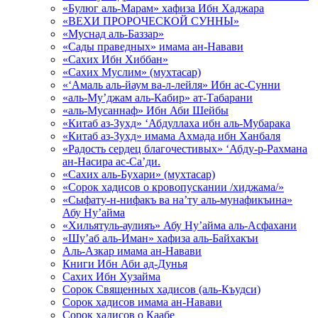
«Булюг аль-Марам» хафиза Ибн Хаджара
«ВЕХИ ПРОРОЧЕСКОЙ СУННЫ»
«Муснад аль-Баззар»
«Сады праведных» имама ан-Навави
«Сахих Ибн Хиббан»
«Сахих Муслим» (мухтасар)
«‘Амаль аль-йаум ва-л-лейля» Ибн ас-Сунни
«аль-Му’джам аль-Кабир» ат-Табарани
«аль-Мусаннаф» Ибн Аби Шейбы
«Китаб аз-Зухд» ‘Абдуллаха ибн аль-Мубарака
«Китаб аз-Зухд» имама Ахмада ибн Ханбаля
«Радость сердец благочестивых» ‘Абду-р-Рахмана
ан-Насира ас-Са’ди.
«Сахих аль-Бухари» (мухтасар)
«Сорок хадисов о кровопускании /хиджама/»
«Сыфату-н-нифакъ ва на’ту аль-мунафикъина»
Абу Ну’айма
«Хильятуль-аулияъ» Абу Ну’айма аль-Асфахани
«Шу’аб аль-Иман» хафиза аль-Байхакъи
Аль-Азкар имама ан-Навави
Книги Ибн Аби ад-Дунья
Сахих Ибн Хузайма
Сорок Священных хадисов (аль-Къудси)
Сорок хадисов имама ан-Навави
Сорок хадисов о Каабе