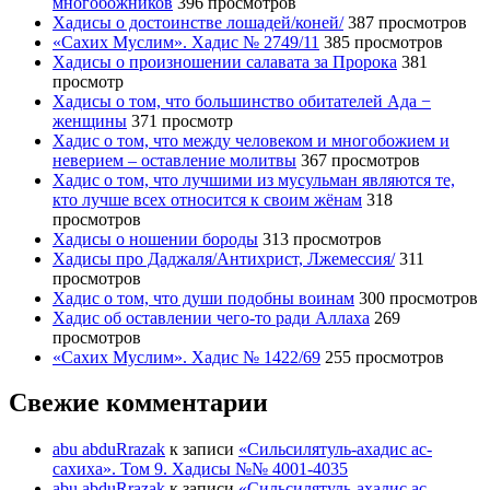
многобожников
396 просмотров
Хадисы о достоинстве лошадей/коней/
387 просмотров
«Сахих Муслим». Хадис № 2749/11
385 просмотров
Хадисы о произношении салавата за Пророка
381
просмотр
Хадисы о том, что большинство обитателей Ада −
женщины
371 просмотр
Хадис о том, что между человеком и многобожием и
неверием – оставление молитвы
367 просмотров
Хадис о том, что лучшими из мусульман являются те,
кто лучше всех относится к своим жёнам
318
просмотров
Хадисы о ношении бороды
313 просмотров
Хадисы про Даджаля/Антихрист, Лжемессия/
311
просмотров
Хадис о том, что души подобны воинам
300 просмотров
Хадис об оставлении чего-то ради Аллаха
269
просмотров
«Сахих Муслим». Хадис № 1422/69
255 просмотров
Свежие комментарии
abu abduRrazak
к записи
«Сильсилятуль-ахадис ас-
сахиха». Том 9. Хадисы №№ 4001-4035
abu abduRrazak
к записи
«Сильсилятуль-ахадис ас-