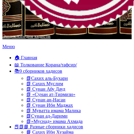
Энциклопедия хадисов
Перейти
Меню
к
содержимому
🏠 Главная
📖 Толкование Корана/тафсир/
📚9 сборников хадисов
📗Сахих аль-Бухари
📗 Сахих Муслим
📗 Сунан Абу Дауд
📗 «Сунан ат-Тирмизи»
📗 Сунан ан-Насаи
📗 Сунан Ибн Маджах
📗 Муватта имама Малика
📗Сунан ад-Дарими
📗»Муснад» имама Ахмада
📕📗📘 Разные сборники хадисов
📘 Сахих Ибн Хузайма