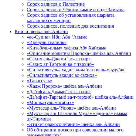
Сорок хадисов о Палестине
Сорок хадисов о Чёрном камне и воде Замзама
Сорок хадисов об установлениях шариата,
касающихся женщин
Сорок хадисов, полезных для воспитания
Книги шейха аль-Албани
«ас-Сунна» Ибн Аби ‘Асыма
«Ирвауль-гъалиль»
«Китабуль-ильм» хафиза Абу Хайсама
«Описание молитвы Пророка» шейха аль-Албани
«Сахих аль-Джами’ ас-сагъир»
«Сахих ат-Таргъиб ва-т-тархиб»
«Сильсилятуль-ахадис ад-да’ифа валь-мауду’а»
«Сильсилятуль-ахадис ас-сахиха»
«Тавассуль»
«Хадж Пророка» шейха аль-Албани
«Да’иф аль-Джами’ ас-сагъир»
«Да’иф ат-Таргъиб ва-т-тархиб» шейха аль-Албани
«Мишкатуль-масабих»
«Мухтасар аль-‘Улювв» шейха аль-Албани
«Мухтасар аш-Шамаиль Мухаммадиййа» имама
ат-Тирмизи
«Этикет бракосочетания» шейха аль-Албани
Об обтирании носков при совершении малого
омовения/вудуъ/