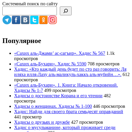
Системный поиск по сайту
Популярное
«Сахих аль-Джами’ ас-сагъир». Хадис № 567
1.1k
просмотров
«Сахих аль-Бухари». Хадис № 5590
708 просмотров
Хадис: «Кто каждый день будет по сто раз говорить: Ля
иляха илля-Лаху аль-маликуль-хаккъ аль-мубийн…».
612
просмотров
«Сахих аль-Бухари». 1. Книга: Начало откровений.
Хадисы № 1-7
499 просмотров
Хадисы о достоинстве Корана и его чтении
482
просмотра
Хадисы о женщинах. Хадисы № 1-100
446 просмотров
Хадис: Найди для своего брата семьдесят оправданий
441 просмотр
Хадисы о друзьях и дружбе
427 просмотров
Хадис о мусульманине, который проживает среди