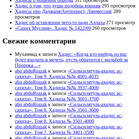
Хадисы о ношении бороды
312 просмотров
Хадис о том, что души подобны воинам
295 просмотров
Хадисы про Даджаля/Антихрист, Лжемессия/
289
просмотров
Хадис об оставлении чего-то ради Аллаха
271 просмотр
«Сахих Муслим». Хадис № 1422/69
260 просмотров
Свежие комментарии
Мухаммад
к записи
Хадис: «Когда кто-нибудь из вас
будет входить в мечеть, пусть обратится с мольбой за
Пророка…»
abu abduRrazak
к записи
«Сильсилятуль-ахадис ас-
сахиха». Том 9. Хадисы №№ 4001-4035
abu abduRrazak
к записи
«Сильсилятуль-ахадис ас-
сахиха». Том 8. Хадисы №№ 3937-4000
abu abduRrazak
к записи
«Сильсилятуль-ахадис ас-
сахиха». Том 8. Хадисы №№ 3601-3700
abu abduRrazak
к записи
«Сильсилятуль-ахадис ас-
сахиха». Том 8. Хадисы №№ 3501-3600
abu abduRrazak
к записи
«Сильсилятуль-ахадис ас-
сахиха». Том 8. Хадисы № 3501-4000
abu abduRrazak
к записи
«Сильсилятуль-ахадис ас-
сахиха». Том 7. Хадисы № 3401-3500
abu abduRrazak
к записи
«Сильсилятуль-ахадис ас-