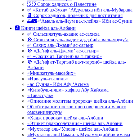
🇸🇩Сорок хадисов о Палестине
✅ «Китаб аз-Зухд» ‘Абдуллаха ибн аль-Мубарака
📘 Сорок хадисов, полезных для воспитания
🌅🌃«‘Амаль аль-йаум ва-л-лейля» Ибн ас-Сунни
🅰 Книги шейха аль-Албани
✅ Сильсилятуль-ахадис ас-сахиха
🚫 Сильсилятуль-ахадис ад-да’ифа валь-мауду’а
✅ Сахих аль-Джами’ ас-сагъир
🚫 «Да’иф аль-Джами’ ас-сагъир»
✅ «Сахих ат-Таргъиб ва-т-тархиб»
🚫 «Да’иф ат-Таргъиб ва-т-тархиб» шейха аль-
Албани
«Мишкатуль-масабих»
«Ирвауль-гъалиль»
«ас-Сунна» Ибн Абу ‘Асыма
«Китабуль-ильм» хафиза Абу Хайсама
«Тавассуль»
«Описание молитвы пророка» шейха аль-Албани
Об обтирании носков при совершении малого
омовения/вудуъ/
«Хадж пророка» шейха аль-Албани
«Этикет бракосочетания» шейха аль-Албани
«Мухтасар аль-‘Улювв» шейха аль-Албани
«Мухтасар аш-Шамаиль Мухаммадиййа» имама