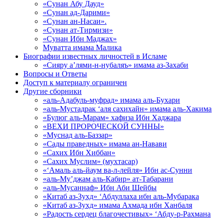
«Сунан Абу Дауд»
«Сунан ад-Дарими»
«Сунан ан-Насаи».
«Сунан ат-Тирмизи»
«Сунан Ибн Маджах»
Муватта имама Малика
Биографии известных личностей в Исламе
«Сияру а’лями-н-нубаляъ» имама аз-Захаби
Вопросы и Ответы
Доступ к материалу ограничен
Другие сборники
«аль-Адабуль-муфрад» имама аль-Бухари
«аль-Мустадрак ‘аля сахихайн» имама аль-Хакима
«Булюг аль-Марам» хафиза Ибн Хаджара
«ВЕХИ ПРОРОЧЕСКОЙ СУННЫ»
«Муснад аль-Баззар»
«Сады праведных» имама ан-Навави
«Сахих Ибн Хиббан»
«Сахих Муслим» (мухтасар)
«‘Амаль аль-йаум ва-л-лейля» Ибн ас-Сунни
«аль-Му’джам аль-Кабир» ат-Табарани
«аль-Мусаннаф» Ибн Аби Шейбы
«Китаб аз-Зухд» ‘Абдуллаха ибн аль-Мубарака
«Китаб аз-Зухд» имама Ахмада ибн Ханбаля
«Радость сердец благочестивых» ‘Абду-р-Рахмана