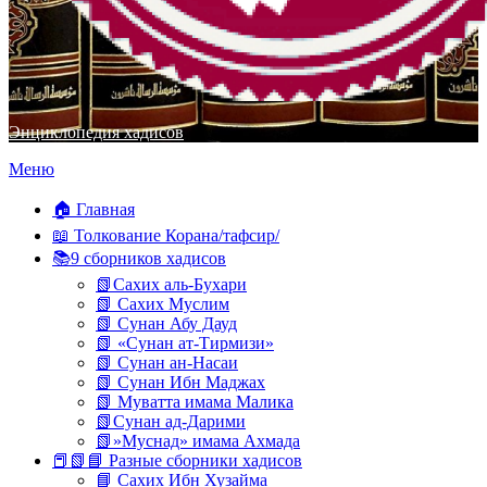
Энциклопедия хадисов
Перейти
Меню
к
содержимому
🏠 Главная
📖 Толкование Корана/тафсир/
📚9 сборников хадисов
📗Сахих аль-Бухари
📗 Сахих Муслим
📗 Сунан Абу Дауд
📗 «Сунан ат-Тирмизи»
📗 Сунан ан-Насаи
📗 Сунан Ибн Маджах
📗 Муватта имама Малика
📗Сунан ад-Дарими
📗»Муснад» имама Ахмада
📕📗📘 Разные сборники хадисов
📘 Сахих Ибн Хузайма