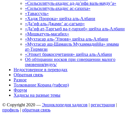
«Сильсилятуль-ахадис ад-да’ифа валь-мауду’а»
«Сильсилятуль-ахадис ас-сахиха»
«Тавассуль»
«Хадж Пророка» шейха аль-Албани
«Да’иф аль-Джами’ ас-сагъир»
«Да’иф ат-Таргъиб ва-т-тархиб» шейха аль-Албани
«Мишкатуль-масабих»
«Мухтасар аль-‘Улювв» шейха аль-Албани
«Мухтасар аш-Шамаиль Мухаммадиййа» имама
ат-Тирмизи
«Этикет бракосочетания» шейха аль-Албани
Об обтирании носков при совершении малого
омовения/вудуъ/
Недостоверное в переводах
Обратная связь
Разное
Толкование Корана (тафсир)
Форум
Хадисы на разные темы
© Copyright 2020 —
Энциклопедия хадисов
|
регистрация
|
профиль
|
обратная связь
Wisteria Theme by
WPFriendship
⋅
Powered by
WordPress