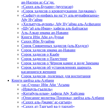
ан-Насира ас-Са’ди.
«Сахих аль-Бухари» (мухтасар)
«Сорок хадисов о кровопускании /хиджама/»
«Сыфату-н-нифакъ ва на’ту аль-мунафикъина»
Абу Ну’айма
«Хильятуль-аулияъ» Абу Ну’айма аль-Асфахани
«Шу’аб аль-Иман» хафиза аль-Байхакъи
Аль-Азкар имама ан-Навави
Книги Ибн Аби ад-Дунья
Сахих Ибн Хузайма
Сорок Священных хадисов (аль-Къудси)
Сорок хадисов имама ан-Навави
Сорок хадисов о Каабе
Сорок хадисов о Палестине
Сорок хадисов о Чёрном камне и воде Замзама
Сорок хадисов об установлениях шариата,
касающихся женщин
Сорок хадисов, полезных для воспитания
Книги шейха аль-Албани
«ас-Сунна» Ибн Аби ‘Асыма
«Ирвауль-гъалиль»
«Китабуль-ильм» хафиза Абу Хайсама
«Описание молитвы Пророка» шейха аль-Албани
«Сахих аль-Джами’ ас-сагъир»
«Сахих ат-Таргъиб ва-т-тархиб»