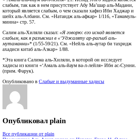
слабым, так как в нем присутствует Абу Ма’шар аль-Мадани,
который является слабым, о чем сказали хафиз Ибн Хаджар и
шейх аль-Албани. См. «Натаидж аль-афкар» 1/116, «Тамамуль-
минна» стр. 57.
Салим аль-Хиляли сказал:
«Я говорю: его иснад является
слабым, как я разъяснил в «‘Уджаляту ар-рагъиб аль-
мутаманни»
* (1/55-59/21). См. «Нейль аль-аутар би тахридж
ахадиси китаб аль-Азкар» 1/88.
*Эта книга Салима аль-Хиляли, в которой он исследует
хадисы из книги «‘Амаль аль-йаум ва-л-лейля» Ибн ас-Сунни.
(прим. Фарук).
Опубликовано в
Слабые и выдуманные хадисы
Опубликовал
plain
Все публикации от plain