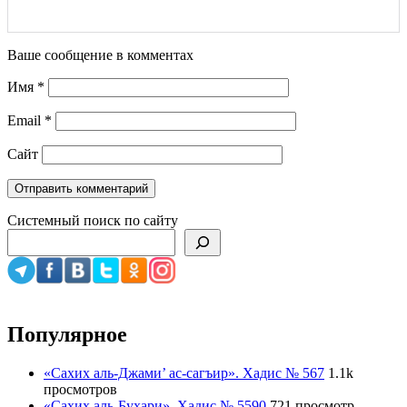
Ваше сообщение в комментах
Имя
*
Email
*
Сайт
Системный поиск по сайту
Популярное
«Сахих аль-Джами’ ас-сагъир». Хадис № 567
1.1k
просмотров
«Сахих аль-Бухари». Хадис № 5590
721 просмотр