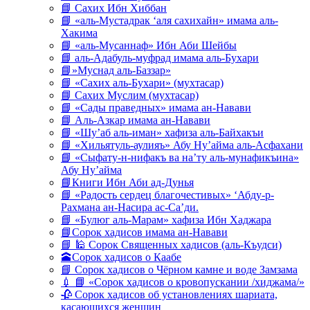
📘 Сахих Ибн Хиббан
📘 «аль-Мустадрак ‘аля сахихайн» имама аль-
Хакима
📘 «аль-Мусаннаф» Ибн Аби Шейбы
📘 аль-Адабуль-муфрад имама аль-Бухари
📘»Муснад аль-Баззар»
📘 «Сахих аль-Бухари» (мухтасар)
📘 Сахих Муслим (мухтасар)
📘 «Сады праведных» имама ан-Навави
📘 Аль-Азкар имама ан-Навави
📘 «Шу’аб аль-иман» хафиза аль-Байхакъи
📘 «Хильятуль-аулияъ» Абу Ну’айма аль-Асфахани
📘 «Сыфату-н-нифакъ ва на’ту аль-мунафикъина»
Абу Ну’айма
📘Книги Ибн Аби ад-Дунья
📘 «Радость сердец благочестивых» ‘Абду-р-
Рахмана ан-Насира ас-Са’ди.
📘 «Булюг аль-Марам» хафиза Ибн Хаджара
📘Сорок хадисов имама ан-Навави
📘 🕌 Сорок Священных хадисов (аль-Къудси)
🕋Сорок хадисов о Каабе
📘 Сорок хадисов о Чёрном камне и воде Замзама
💉 📘 «Сорок хадисов о кровопускании /хиджама/»
🥀 Сорок хадисов об установлениях шариата,
касающихся женщин