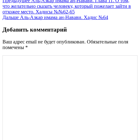
Навигация
Предыдущее
Аль-Азкар имама ан-Навави. Глава 11. О том,
что желательно сказать человеку, который пожелает зайти в
по
отхожее место. Хадисы №№62-65
записям
Дальше
Аль-Азкар имама ан-Навави. Хадис №64
Добавить комментарий
Ваш адрес email не будет опубликован.
Обязательные поля
помечены
*