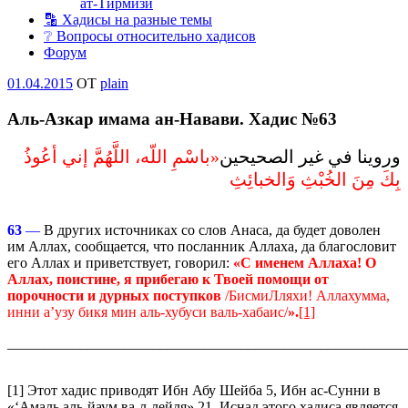
ат-Тирмизи
🔡 Хадисы на разные темы
❔ Вопросы относительно хадисов
Форум
Опубликовано
01.04.2015
OT
plain
Аль-Азкар имама ан-Навави. Хадис №63
وروينا في غير الصحيحين
«‏باسْمِ اللّه، اللَّهُمَّ إني أعُوذُ
بِكَ مِنَ الخُبْثِ وَالخبائِثِ
63
—
В других источниках со слов Анаса, да будет доволен
им Аллах, сообщается, что посланник Аллаха, да благословит
его Аллах и приветствует, говорил:
«С именем Аллаха! О
Аллах, поистине, я прибегаю к Твоей помощи от
порочности и дурных поступков
/БисмиЛляхи! Аллахумма,
инни а’узу бикя мин аль-хубуси валь-хабаис/
».
[1]
_______________________________________________________
[1] Этот хадис приводят Ибн Абу Шейба 5, Ибн ас-Сунни в
«‘Амаль аль-йаум ва-л-лейля» 21. Иснад этого хадиса является