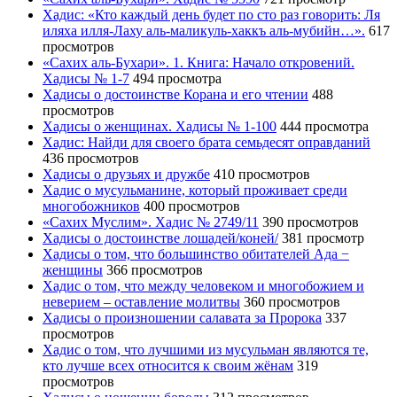
Хадис: «Кто каждый день будет по сто раз говорить: Ля
иляха илля-Лаху аль-маликуль-хаккъ аль-мубийн…».
617
просмотров
«Сахих аль-Бухари». 1. Книга: Начало откровений.
Хадисы № 1-7
494 просмотра
Хадисы о достоинстве Корана и его чтении
488
просмотров
Хадисы о женщинах. Хадисы № 1-100
444 просмотра
Хадис: Найди для своего брата семьдесят оправданий
436 просмотров
Хадисы о друзьях и дружбе
410 просмотров
Хадис о мусульманине, который проживает среди
многобожников
400 просмотров
«Сахих Муслим». Хадис № 2749/11
390 просмотров
Хадисы о достоинстве лошадей/коней/
381 просмотр
Хадисы о том, что большинство обитателей Ада −
женщины
366 просмотров
Хадис о том, что между человеком и многобожием и
неверием – оставление молитвы
360 просмотров
Хадисы о произношении салавата за Пророка
337
просмотров
Хадис о том, что лучшими из мусульман являются те,
кто лучше всех относится к своим жёнам
319
просмотров