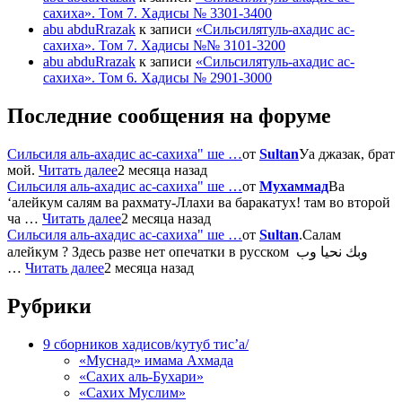
сахиха». Том 7. Хадисы № 3301-3400
abu abduRrazak
к записи
«Сильсилятуль-ахадис ас-
сахиха». Том 7. Хадисы №№ 3101-3200
abu abduRrazak
к записи
«Сильсилятуль-ахадис ас-
сахиха». Том 6. Хадисы № 2901-3000
Последние сообщения на форуме
Сильсиля аль-ахадис ас-сахиха" ше …
от
Sultan
Уа джазак, брат
мой.
Читать далее
2 месяца назад
Сильсиля аль-ахадис ас-сахиха" ше …
от
Мухаммад
Ва
‘алейкум салям ва рахмату-Ллахи ва баракатух! там во второй
ча …
Читать далее
2 месяца назад
Сильсиля аль-ахадис ас-сахиха" ше …
от
Sultan
.Салам
алейкум ? Здесь разве нет опечатки в русском وبك نحيا وب
…
Читать далее
2 месяца назад
Рубрики
9 сборников хадисов/кутуб тис’а/
«Муснад» имама Ахмада
«Сахих аль-Бухари»
«Сахих Муслим»