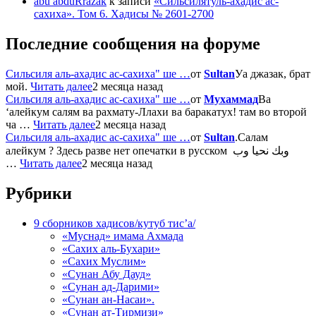
abu abduRrazak
к записи
«Сильсилятуль-ахадис ас-
сахиха». Том 6. Хадисы № 2601-2700
Последние сообщения на форуме
Сильсиля аль-ахадис ас-сахиха" ше …
от
Sultan
Уа джазак, брат
мой.
Читать далее
2 месяца назад
Сильсиля аль-ахадис ас-сахиха" ше …
от
Мухаммад
Ва
‘алейкум салям ва рахмату-Ллахи ва баракатух! там во второй
ча …
Читать далее
2 месяца назад
Сильсиля аль-ахадис ас-сахиха" ше …
от
Sultan
.Салам
алейкум ? Здесь разве нет опечатки в русском وبك نحيا وب
…
Читать далее
2 месяца назад
Рубрики
9 сборников хадисов/кутуб тис’а/
«Муснад» имама Ахмада
«Сахих аль-Бухари»
«Сахих Муслим»
«Сунан Абу Дауд»
«Сунан ад-Дарими»
«Сунан ан-Насаи».
«Сунан ат-Тирмизи»