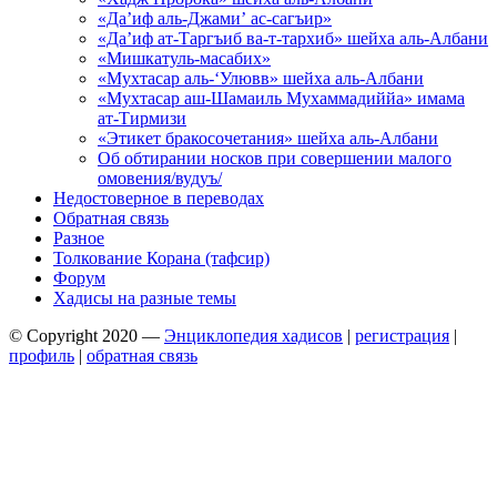
«Да’иф аль-Джами’ ас-сагъир»
«Да’иф ат-Таргъиб ва-т-тархиб» шейха аль-Албани
«Мишкатуль-масабих»
«Мухтасар аль-‘Улювв» шейха аль-Албани
«Мухтасар аш-Шамаиль Мухаммадиййа» имама
ат-Тирмизи
«Этикет бракосочетания» шейха аль-Албани
Об обтирании носков при совершении малого
омовения/вудуъ/
Недостоверное в переводах
Обратная связь
Разное
Толкование Корана (тафсир)
Форум
Хадисы на разные темы
© Copyright 2020 —
Энциклопедия хадисов
|
регистрация
|
профиль
|
обратная связь
Wisteria Theme by
WPFriendship
⋅
Powered by
WordPress