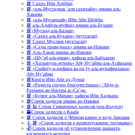
📘 Сахих Ибн Хиббан
📘 «аль-Мустадрак ‘аля сахихайн» имама аль-
Хакима
📘 «аль-Мусаннаф» Ибн Аби Шейбы
📘 аль-Адабуль-муфрад имама аль-Бухари
📘»Муснад аль-Баззар»
📘 «Сахих аль-Бухари» (мухтасар)
📘 Сахих Муслим (мухтасар)
📘 «Сады праведных» имама ан-Навави
📘 Аль-Азкар имама ан-Навави
📘 «Шу’аб аль-иман» хафиза аль-Байхакъи
📘 «Хильятуль-аулияъ» Абу Ну’айма аль-Асфахани
📘 «Сыфату-н-нифакъ ва на’ту аль-мунафикъина»
Абу Ну’айма
📘Книги Ибн Аби ад-Дунья
📘 «Радость сердец благочестивых» ‘Абду-р-
Рахмана ан-Насира ас-Са’ди.
📘 «Булюг аль-Марам» хафиза Ибн Хаджара
📘Сорок хадисов имама ан-Навави
📘 🕌 Сорок Священных хадисов (аль-Къудси)
🕋Сорок хадисов о Каабе
📘 Сорок хадисов о Чёрном камне и воде Замзама
💉 📘 «Сорок хадисов о кровопускании /хиджама/»
🥀 Сорок хадисов об установлениях шариата,
касающихся женщин