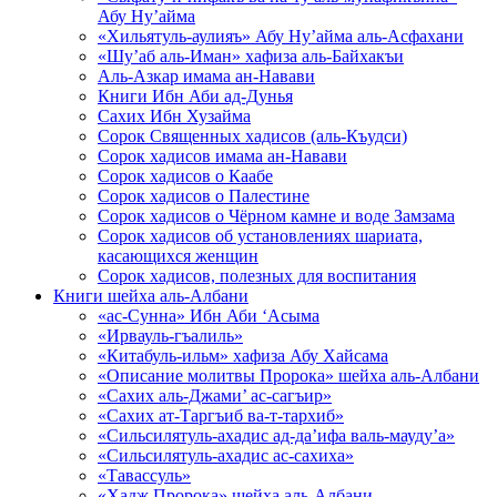
Абу Ну’айма
«Хильятуль-аулияъ» Абу Ну’айма аль-Асфахани
«Шу’аб аль-Иман» хафиза аль-Байхакъи
Аль-Азкар имама ан-Навави
Книги Ибн Аби ад-Дунья
Сахих Ибн Хузайма
Сорок Священных хадисов (аль-Къудси)
Сорок хадисов имама ан-Навави
Сорок хадисов о Каабе
Сорок хадисов о Палестине
Сорок хадисов о Чёрном камне и воде Замзама
Сорок хадисов об установлениях шариата,
касающихся женщин
Сорок хадисов, полезных для воспитания
Книги шейха аль-Албани
«ас-Сунна» Ибн Аби ‘Асыма
«Ирвауль-гъалиль»
«Китабуль-ильм» хафиза Абу Хайсама
«Описание молитвы Пророка» шейха аль-Албани
«Сахих аль-Джами’ ас-сагъир»
«Сахих ат-Таргъиб ва-т-тархиб»
«Сильсилятуль-ахадис ад-да’ифа валь-мауду’а»
«Сильсилятуль-ахадис ас-сахиха»
«Тавассуль»
«Хадж Пророка» шейха аль-Албани