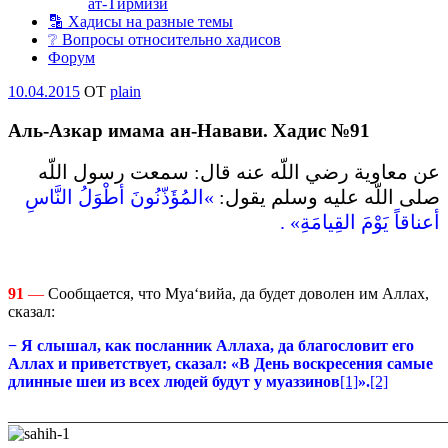
ат-Тирмизи
🔡 Хадисы на разные темы
❔ Вопросы относительно хадисов
Форум
Опубликовано
10.04.2015
OT
plain
Аль-Азкар имама ан-Навави. Хадис №91
عن معاوية رضي اللّه عنه قال‏:‏ سمعت رسول اللّه
صلى اللّه عليه وسلم يقول‏:‏
‏»‏المُؤَذّنُونَ أطْوَلُ النَّاسِ
أعناقاً يَوْمَ القِيامَةِ‏»‏ ‏.‏
91
—
Сообщается, что Муа‘вийа, да будет доволен им Аллах,
сказал:
− Я слышал, как посланник Аллаха,
да благословит его
Аллах и приветствует
, сказал: «В День воскресения самые
длинные шеи из всех людей будут у муаззинов
[1]
».
[2]
_______________________________________________________