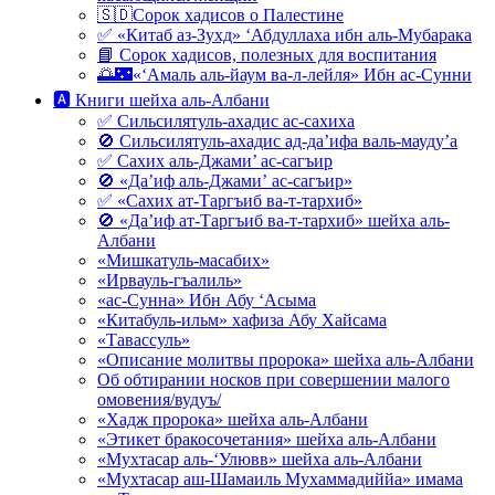
🇸🇩Сорок хадисов о Палестине
✅ «Китаб аз-Зухд» ‘Абдуллаха ибн аль-Мубарака
📘 Сорок хадисов, полезных для воспитания
🌅🌃«‘Амаль аль-йаум ва-л-лейля» Ибн ас-Сунни
🅰 Книги шейха аль-Албани
✅ Сильсилятуль-ахадис ас-сахиха
🚫 Сильсилятуль-ахадис ад-да’ифа валь-мауду’а
✅ Сахих аль-Джами’ ас-сагъир
🚫 «Да’иф аль-Джами’ ас-сагъир»
✅ «Сахих ат-Таргъиб ва-т-тархиб»
🚫 «Да’иф ат-Таргъиб ва-т-тархиб» шейха аль-
Албани
«Мишкатуль-масабих»
«Ирвауль-гъалиль»
«ас-Сунна» Ибн Абу ‘Асыма
«Китабуль-ильм» хафиза Абу Хайсама
«Тавассуль»
«Описание молитвы пророка» шейха аль-Албани
Об обтирании носков при совершении малого
омовения/вудуъ/
«Хадж пророка» шейха аль-Албани
«Этикет бракосочетания» шейха аль-Албани
«Мухтасар аль-‘Улювв» шейха аль-Албани
«Мухтасар аш-Шамаиль Мухаммадиййа» имама