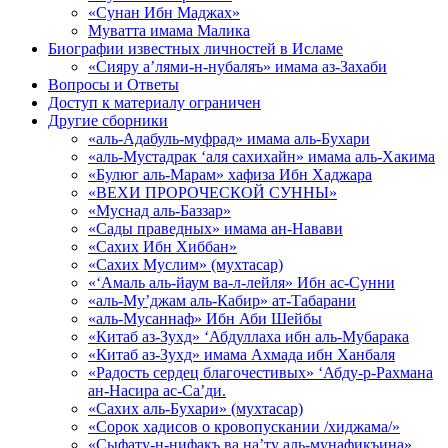
«Сунан Ибн Маджах»
Муватта имама Малика
Биографии известных личностей в Исламе
«Сияру а’лями-н-нубаляъ» имама аз-Захаби
Вопросы и Ответы
Доступ к материалу ограничен
Другие сборники
«аль-Адабуль-муфрад» имама аль-Бухари
«аль-Мустадрак ‘аля сахихайн» имама аль-Хакима
«Булюг аль-Марам» хафиза Ибн Хаджара
«ВЕХИ ПРОРОЧЕСКОЙ СУННЫ»
«Муснад аль-Баззар»
«Сады праведных» имама ан-Навави
«Сахих Ибн Хиббан»
«Сахих Муслим» (мухтасар)
«‘Амаль аль-йаум ва-л-лейля» Ибн ас-Сунни
«аль-Му’джам аль-Кабир» ат-Табарани
«аль-Мусаннаф» Ибн Аби Шейбы
«Китаб аз-Зухд» ‘Абдуллаха ибн аль-Мубарака
«Китаб аз-Зухд» имама Ахмада ибн Ханбаля
«Радость сердец благочестивых» ‘Абду-р-Рахмана
ан-Насира ас-Са’ди.
«Сахих аль-Бухари» (мухтасар)
«Сорок хадисов о кровопускании /хиджама/»
«Сыфату-н-нифакъ ва на’ту аль-мунафикъина»