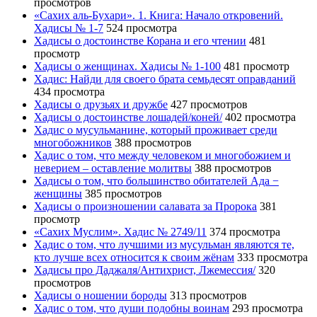
просмотров
«Сахих аль-Бухари». 1. Книга: Начало откровений.
Хадисы № 1-7
524 просмотра
Хадисы о достоинстве Корана и его чтении
481
просмотр
Хадисы о женщинах. Хадисы № 1-100
481 просмотр
Хадис: Найди для своего брата семьдесят оправданий
434 просмотра
Хадисы о друзьях и дружбе
427 просмотров
Хадисы о достоинстве лошадей/коней/
402 просмотра
Хадис о мусульманине, который проживает среди
многобожников
388 просмотров
Хадис о том, что между человеком и многобожием и
неверием – оставление молитвы
388 просмотров
Хадисы о том, что большинство обитателей Ада −
женщины
385 просмотров
Хадисы о произношении салавата за Пророка
381
просмотр
«Сахих Муслим». Хадис № 2749/11
374 просмотра
Хадис о том, что лучшими из мусульман являются те,
кто лучше всех относится к своим жёнам
333 просмотра
Хадисы про Даджаля/Антихрист, Лжемессия/
320
просмотров
Хадисы о ношении бороды
313 просмотров
Хадис о том, что души подобны воинам
293 просмотра