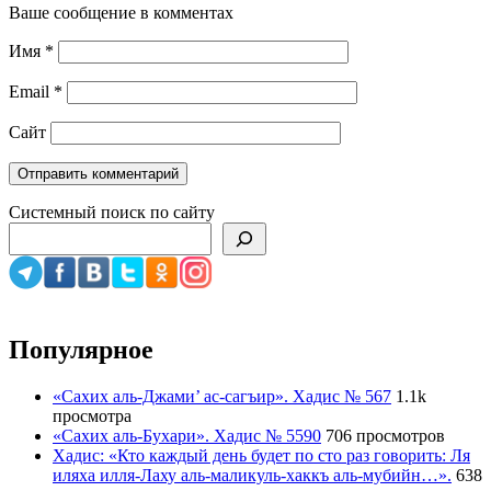
Ваше сообщение в комментах
Имя
*
Email
*
Сайт
Системный поиск по сайту
Популярное
«Сахих аль-Джами’ ас-сагъир». Хадис № 567
1.1k
просмотра
«Сахих аль-Бухари». Хадис № 5590
706 просмотров
Хадис: «Кто каждый день будет по сто раз говорить: Ля
иляха илля-Лаху аль-маликуль-хаккъ аль-мубийн…».
638