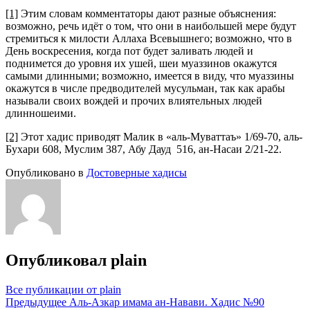
[1]
Этим словам комментаторы дают разные объяснения:
возможно, речь идёт о том, что они в наибольшей мере будут
стремиться к милости Аллаха Всевышнего; возможно, что в
День воскресения, когда пот будет заливать людей и
поднимется до уровня их ушей, шеи муаззинов окажутся
самыми длинными; возможно, имеется в виду, что муаззины
окажутся в числе предводителей мусульман, так как арабы
называли своих вождей и прочих влиятельных людей
длинношеими.
[2]
Этот хадис приводят Малик в «аль-Муваттаъ» 1/69-70, аль-
Бухари 608, Муслим 387, Абу Дауд 516, ан-Насаи 2/21-22.
Опубликовано в
Достоверные хадисы
Опубликовал
plain
Все публикации от plain
Навигация
Предыдущее
Аль-Азкар имама ан-Навави. Хадис №90