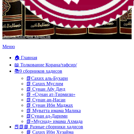
Энциклопедия хадисов
Перейти
Меню
к
содержимому
🏠 Главная
📖 Толкование Корана/тафсир/
📚9 сборников хадисов
📗Сахих аль-Бухари
📗 Сахих Муслим
📗 Сунан Абу Дауд
📗 «Сунан ат-Тирмизи»
📗 Сунан ан-Насаи
📗 Сунан Ибн Маджах
📗 Муватта имама Малика
📗Сунан ад-Дарими
📗»Муснад» имама Ахмада
📕📗📘 Разные сборники хадисов
📘 Сахих Ибн Хузайма