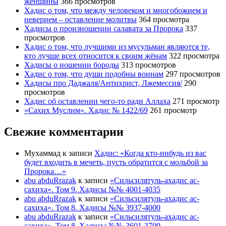
женщины
366 просмотров
Хадис о том, что между человеком и многобожием и
неверием – оставление молитвы
364 просмотра
Хадисы о произношении салавата за Пророка
337
просмотров
Хадис о том, что лучшими из мусульман являются те,
кто лучше всех относится к своим жёнам
322 просмотра
Хадисы о ношении бороды
313 просмотров
Хадис о том, что души подобны воинам
297 просмотров
Хадисы про Даджаля/Антихрист, Лжемессия/
290
просмотров
Хадис об оставлении чего-то ради Аллаха
271 просмотр
«Сахих Муслим». Хадис № 1422/69
261 просмотр
Свежие комментарии
Мухаммад
к записи
Хадис: «Когда кто-нибудь из вас
будет входить в мечеть, пусть обратится с мольбой за
Пророка…»
abu abduRrazak
к записи
«Сильсилятуль-ахадис ас-
сахиха». Том 9. Хадисы №№ 4001-4035
abu abduRrazak
к записи
«Сильсилятуль-ахадис ас-
сахиха». Том 8. Хадисы №№ 3937-4000
abu abduRrazak
к записи
«Сильсилятуль-ахадис ас-
сахиха». Том 8. Хадисы №№ 3601-3700