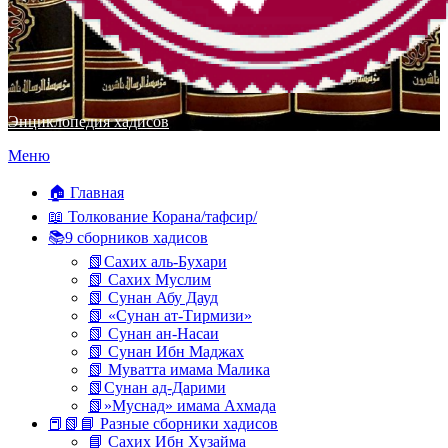
Энциклопедия хадисов
Перейти
Меню
к
содержимому
🏠 Главная
📖 Толкование Корана/тафсир/
📚9 сборников хадисов
📗Сахих аль-Бухари
📗 Сахих Муслим
📗 Сунан Абу Дауд
📗 «Сунан ат-Тирмизи»
📗 Сунан ан-Насаи
📗 Сунан Ибн Маджах
📗 Муватта имама Малика
📗Сунан ад-Дарими
📗»Муснад» имама Ахмада
📕📗📘 Разные сборники хадисов
📘 Сахих Ибн Хузайма