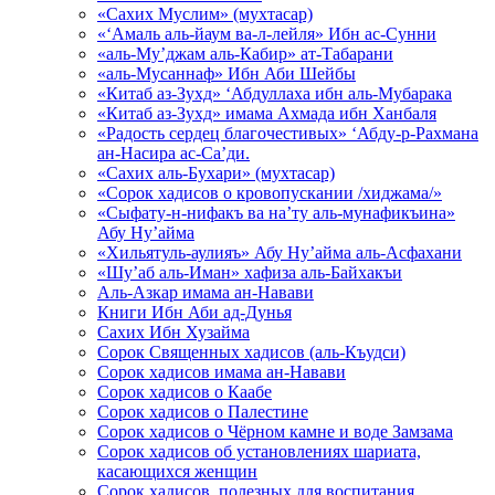
«Сахих Муслим» (мухтасар)
«‘Амаль аль-йаум ва-л-лейля» Ибн ас-Сунни
«аль-Му’джам аль-Кабир» ат-Табарани
«аль-Мусаннаф» Ибн Аби Шейбы
«Китаб аз-Зухд» ‘Абдуллаха ибн аль-Мубарака
«Китаб аз-Зухд» имама Ахмада ибн Ханбаля
«Радость сердец благочестивых» ‘Абду-р-Рахмана
ан-Насира ас-Са’ди.
«Сахих аль-Бухари» (мухтасар)
«Сорок хадисов о кровопускании /хиджама/»
«Сыфату-н-нифакъ ва на’ту аль-мунафикъина»
Абу Ну’айма
«Хильятуль-аулияъ» Абу Ну’айма аль-Асфахани
«Шу’аб аль-Иман» хафиза аль-Байхакъи
Аль-Азкар имама ан-Навави
Книги Ибн Аби ад-Дунья
Сахих Ибн Хузайма
Сорок Священных хадисов (аль-Къудси)
Сорок хадисов имама ан-Навави
Сорок хадисов о Каабе
Сорок хадисов о Палестине
Сорок хадисов о Чёрном камне и воде Замзама
Сорок хадисов об установлениях шариата,
касающихся женщин
Сорок хадисов, полезных для воспитания