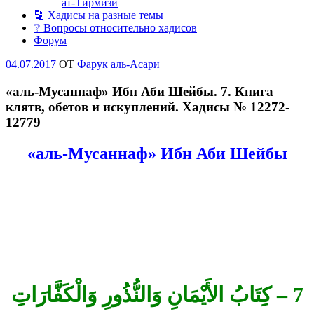
ат-Тирмизи
🔡 Хадисы на разные темы
❔ Вопросы относительно хадисов
Форум
Опубликовано
04.07.2017
OT
Фарук аль-Асари
«аль-Мусаннаф» Ибн Аби Шейбы. 7. Книга
клятв, обетов и искуплений. Хадисы № 12272-
12779
«аль-Мусаннаф» Ибн Аби Шейбы
7 – كِتَابُ الأَيْمَانِ وَالنُّذُورِ وَالْكَفَّارَاتِ