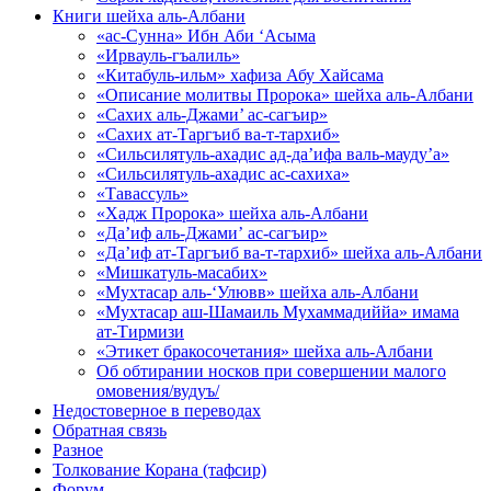
Книги шейха аль-Албани
«ас-Сунна» Ибн Аби ‘Асыма
«Ирвауль-гъалиль»
«Китабуль-ильм» хафиза Абу Хайсама
«Описание молитвы Пророка» шейха аль-Албани
«Сахих аль-Джами’ ас-сагъир»
«Сахих ат-Таргъиб ва-т-тархиб»
«Сильсилятуль-ахадис ад-да’ифа валь-мауду’а»
«Сильсилятуль-ахадис ас-сахиха»
«Тавассуль»
«Хадж Пророка» шейха аль-Албани
«Да’иф аль-Джами’ ас-сагъир»
«Да’иф ат-Таргъиб ва-т-тархиб» шейха аль-Албани
«Мишкатуль-масабих»
«Мухтасар аль-‘Улювв» шейха аль-Албани
«Мухтасар аш-Шамаиль Мухаммадиййа» имама
ат-Тирмизи
«Этикет бракосочетания» шейха аль-Албани
Об обтирании носков при совершении малого
омовения/вудуъ/
Недостоверное в переводах
Обратная связь
Разное
Толкование Корана (тафсир)
Форум