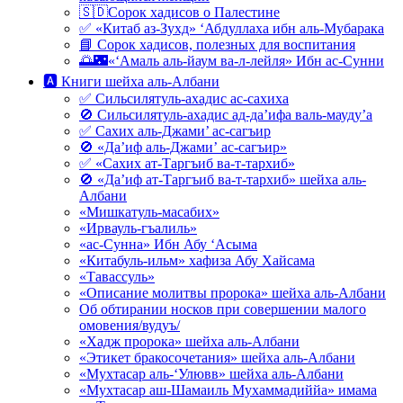
🇸🇩Сорок хадисов о Палестине
✅ «Китаб аз-Зухд» ‘Абдуллаха ибн аль-Мубарака
📘 Сорок хадисов, полезных для воспитания
🌅🌃«‘Амаль аль-йаум ва-л-лейля» Ибн ас-Сунни
🅰 Книги шейха аль-Албани
✅ Сильсилятуль-ахадис ас-сахиха
🚫 Сильсилятуль-ахадис ад-да’ифа валь-мауду’а
✅ Сахих аль-Джами’ ас-сагъир
🚫 «Да’иф аль-Джами’ ас-сагъир»
✅ «Сахих ат-Таргъиб ва-т-тархиб»
🚫 «Да’иф ат-Таргъиб ва-т-тархиб» шейха аль-
Албани
«Мишкатуль-масабих»
«Ирвауль-гъалиль»
«ас-Сунна» Ибн Абу ‘Асыма
«Китабуль-ильм» хафиза Абу Хайсама
«Тавассуль»
«Описание молитвы пророка» шейха аль-Албани
Об обтирании носков при совершении малого
омовения/вудуъ/
«Хадж пророка» шейха аль-Албани
«Этикет бракосочетания» шейха аль-Албани
«Мухтасар аль-‘Улювв» шейха аль-Албани
«Мухтасар аш-Шамаиль Мухаммадиййа» имама