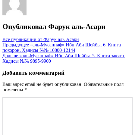
Опубликовал
Фарук аль-Асари
Все публикации от Фарук аль-Асари
Навигация
Предыдущее
«аль-Мусаннаф» Ибн Аби Шейбы. 6. Книга
похорон. Хадисы №№ 10800-12144
по
Дальше
«аль-Мусаннаф» Ибн Аби Шейбы. 5. Книга закята.
записям
Хадисы №№ 9895-9900
Добавить комментарий
Ваш адрес email не будет опубликован.
Обязательные поля
помечены
*