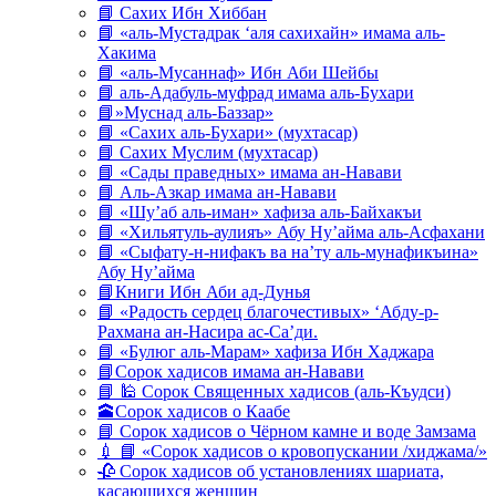
📘 Сахих Ибн Хиббан
📘 «аль-Мустадрак ‘аля сахихайн» имама аль-
Хакима
📘 «аль-Мусаннаф» Ибн Аби Шейбы
📘 аль-Адабуль-муфрад имама аль-Бухари
📘»Муснад аль-Баззар»
📘 «Сахих аль-Бухари» (мухтасар)
📘 Сахих Муслим (мухтасар)
📘 «Сады праведных» имама ан-Навави
📘 Аль-Азкар имама ан-Навави
📘 «Шу’аб аль-иман» хафиза аль-Байхакъи
📘 «Хильятуль-аулияъ» Абу Ну’айма аль-Асфахани
📘 «Сыфату-н-нифакъ ва на’ту аль-мунафикъина»
Абу Ну’айма
📘Книги Ибн Аби ад-Дунья
📘 «Радость сердец благочестивых» ‘Абду-р-
Рахмана ан-Насира ас-Са’ди.
📘 «Булюг аль-Марам» хафиза Ибн Хаджара
📘Сорок хадисов имама ан-Навави
📘 🕌 Сорок Священных хадисов (аль-Къудси)
🕋Сорок хадисов о Каабе
📘 Сорок хадисов о Чёрном камне и воде Замзама
💉 📘 «Сорок хадисов о кровопускании /хиджама/»
🥀 Сорок хадисов об установлениях шариата,
касающихся женщин