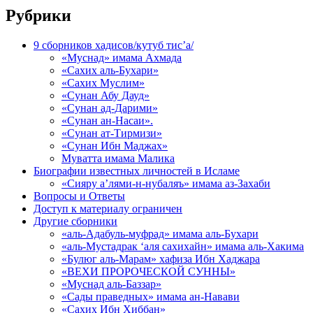
Рубрики
9 сборников хадисов/кутуб тис’а/
«Муснад» имама Ахмада
«Сахих аль-Бухари»
«Сахих Муслим»
«Сунан Абу Дауд»
«Сунан ад-Дарими»
«Сунан ан-Насаи».
«Сунан ат-Тирмизи»
«Сунан Ибн Маджах»
Муватта имама Малика
Биографии известных личностей в Исламе
«Сияру а’лями-н-нубаляъ» имама аз-Захаби
Вопросы и Ответы
Доступ к материалу ограничен
Другие сборники
«аль-Адабуль-муфрад» имама аль-Бухари
«аль-Мустадрак ‘аля сахихайн» имама аль-Хакима
«Булюг аль-Марам» хафиза Ибн Хаджара
«ВЕХИ ПРОРОЧЕСКОЙ СУННЫ»
«Муснад аль-Баззар»
«Сады праведных» имама ан-Навави
«Сахих Ибн Хиббан»