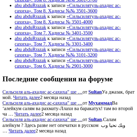
abu abduRrazak
к записи
«Сильсилятуль-ахадис ас-
сахиха». Том 8. Хадисы №№ 3501-3600
abu abduRrazak
к записи
«Сильсилятуль-ахадис ас-
сахиха». Том 8. Хадисы № 3501-4000
abu abduRrazak
к записи
«Сильсилятуль-ахадис ас-
сахиха». Том 7. Хадисы № 3401-3500
abu abduRrazak
к записи
«Сильсилятуль-ахадис ас-
сахиха». Том 7. Хадисы № 3301-3400
abu abduRrazak
к записи
«Сильсилятуль-ахадис ас-
сахиха». Том 7. Хадисы №№ 3101-3200
abu abduRrazak
к записи
«Сильсилятуль-ахадис ас-
сахиха». Том 6. Хадисы № 2901-3000
Последние сообщения на форуме
Сильсиля аль-ахадис ас-сахиха" ше …
от
Sultan
Уа джазак, брат
мой.
Читать далее
2 месяца назад
Сильсиля аль-ахадис ас-сахиха" ше …
от
Мухаммад
Ва
‘алейкум салям ва рахмату-Ллахи ва баракатух! там во второй
ча …
Читать далее
2 месяца назад
Сильсиля аль-ахадис ас-сахиха" ше …
от
Sultan
.Салам
алейкум ? Здесь разве нет опечатки в русском وبك نحيا وب
…
Читать далее
2 месяца назад