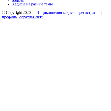
Хадисы на разные темы
© Copyright 2020 —
Энциклопедия хадисов
|
регистрация
|
профиль
|
обратная связь
Wisteria Theme by
WPFriendship
⋅
Powered by
WordPress