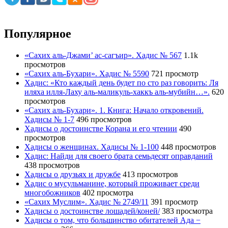
Популярное
«Сахих аль-Джами’ ас-сагъир». Хадис № 567
1.1k
просмотров
«Сахих аль-Бухари». Хадис № 5590
721 просмотр
Хадис: «Кто каждый день будет по сто раз говорить: Ля
иляха илля-Лаху аль-маликуль-хаккъ аль-мубийн…».
620
просмотров
«Сахих аль-Бухари». 1. Книга: Начало откровений.
Хадисы № 1-7
496 просмотров
Хадисы о достоинстве Корана и его чтении
490
просмотров
Хадисы о женщинах. Хадисы № 1-100
448 просмотров
Хадис: Найди для своего брата семьдесят оправданий
438 просмотров
Хадисы о друзьях и дружбе
413 просмотров
Хадис о мусульманине, который проживает среди
многобожников
402 просмотра
«Сахих Муслим». Хадис № 2749/11
391 просмотр
Хадисы о достоинстве лошадей/коней/
383 просмотра
Хадисы о том, что большинство обитателей Ада −