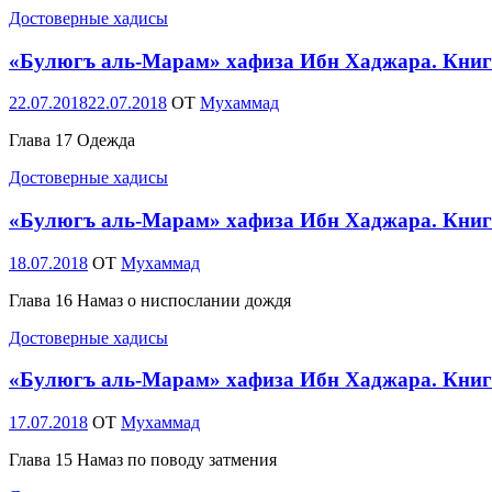
Достоверные хадисы
«Булюгъ аль-Марам» хафиза Ибн Хаджара. Книг
Опубликовано
22.07.2018
22.07.2018
OT
Мухаммад
Глава 17 Одежда
Достоверные хадисы
«Булюгъ аль-Марам» хафиза Ибн Хаджара. Книг
Опубликовано
18.07.2018
OT
Мухаммад
Глава 16 Намаз о ниспослании дождя
Достоверные хадисы
«Булюгъ аль-Марам» хафиза Ибн Хаджара. Книг
Опубликовано
17.07.2018
OT
Мухаммад
Глава 15 Намаз по поводу затмения