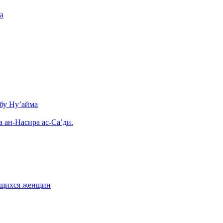
а
бу Ну’айма
а ан-Насира ас-Са’ди.
ающихся женщин