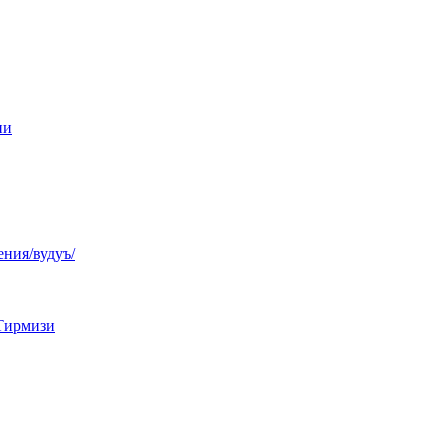
ни
ния/вудуъ/
Тирмизи