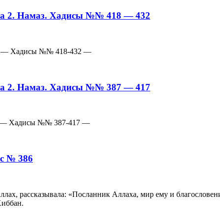
а 2. Намаз. Хадисы №№ 418 — 432
го — Хадисы №№ 418-432 —
а 2. Намаз. Хадисы №№ 387 — 417
им — Хадисы №№ 387-417 —
с № 386
лах, рассказывала: «Посланник Аллаха, мир ему и благословени
Хиббан.