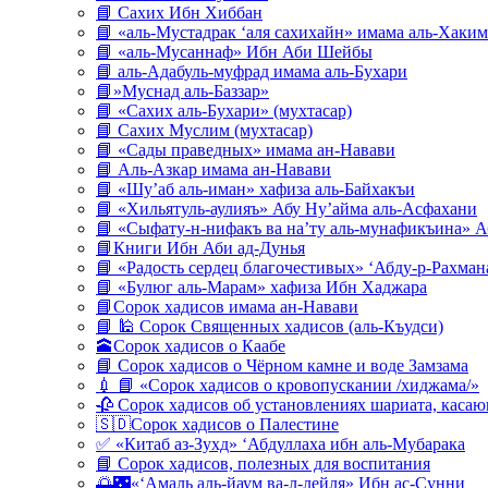
📘 Сахих Ибн Хиббан
📘 «аль-Мустадрак ‘аля сахихайн» имама аль-Хаким
📘 «аль-Мусаннаф» Ибн Аби Шейбы
📘 аль-Адабуль-муфрад имама аль-Бухари
📘»Муснад аль-Баззар»
📘 «Сахих аль-Бухари» (мухтасар)
📘 Сахих Муслим (мухтасар)
📘 «Сады праведных» имама ан-Навави
📘 Аль-Азкар имама ан-Навави
📘 «Шу’аб аль-иман» хафиза аль-Байхакъи
📘 «Хильятуль-аулияъ» Абу Ну’айма аль-Асфахани
📘 «Сыфату-н-нифакъ ва на’ту аль-мунафикъина» А
📘Книги Ибн Аби ад-Дунья
📘 «Радость сердец благочестивых» ‘Абду-р-Рахман
📘 «Булюг аль-Марам» хафиза Ибн Хаджара
📘Сорок хадисов имама ан-Навави
📘 🕌 Сорок Священных хадисов (аль-Къудси)
🕋Сорок хадисов о Каабе
📘 Сорок хадисов о Чёрном камне и воде Замзама
💉 📘 «Сорок хадисов о кровопускании /хиджама/»
🥀 Сорок хадисов об установлениях шариата, кас
🇸🇩Сорок хадисов о Палестине
✅ «Китаб аз-Зухд» ‘Абдуллаха ибн аль-Мубарака
📘 Сорок хадисов, полезных для воспитания
🌅🌃«‘Амаль аль-йаум ва-л-лейля» Ибн ас-Сунни