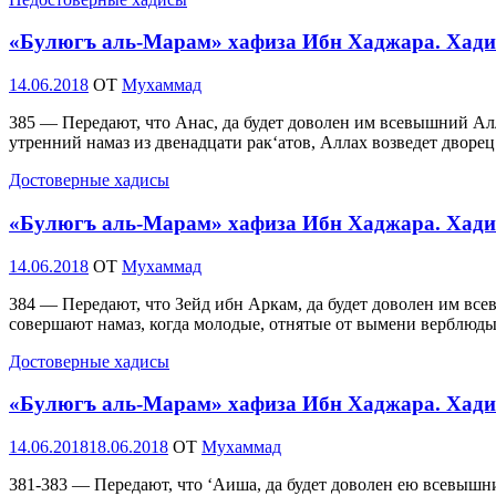
«Булюгъ аль-Марам» хафиза Ибн Хаджара. Хади
Опубликовано
14.06.2018
OT
Мухаммад
385 — Передают, что Анас, да будет доволен им всевышний Алл
утренний намаз из двенадцати рак‘атов, Аллах возведет дворец
Достоверные хадисы
«Булюгъ аль-Марам» хафиза Ибн Хаджара. Хади
Опубликовано
14.06.2018
OT
Мухаммад
384 — Передают, что Зейд ибн Аркам, да будет доволен им все
совершают намаз, когда молодые, отнятые от вымени верблюды
Достоверные хадисы
«Булюгъ аль-Марам» хафиза Ибн Хаджара. Хади
Опубликовано
14.06.2018
18.06.2018
OT
Мухаммад
381-383 — Передают, что ‘Аиша, да будет доволен ею всевышн