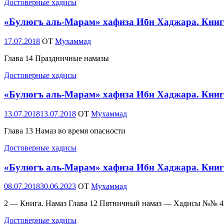
Достоверные хадисы
«Булюгъ аль-Марам» хафиза Ибн Хаджара. Книг
Опубликовано
17.07.2018
OT
Мухаммад
Глава 14 Праздничные намазы
Достоверные хадисы
«Булюгъ аль-Марам» хафиза Ибн Хаджара. Книг
Опубликовано
13.07.2018
13.07.2018
OT
Мухаммад
Глава 13 Намаз во время опасности
Достоверные хадисы
«Булюгъ аль-Марам» хафиза Ибн Хаджара. Книг
Опубликовано
08.07.2018
30.06.2023
OT
Мухаммад
2 — Книга. Намаз Глава 12 Пятничный намаз — Хадисы №№
Достоверные хадисы