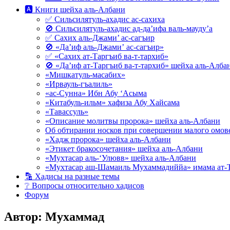
🅰 Книги шейха аль-Албани
✅ Сильсилятуль-ахадис ас-сахиха
🚫 Сильсилятуль-ахадис ад-да’ифа валь-мауду’а
✅ Сахих аль-Джами’ ас-сагъир
🚫 «Да’иф аль-Джами’ ас-сагъир»
✅ «Сахих ат-Таргъиб ва-т-тархиб»
🚫 «Да’иф ат-Таргъиб ва-т-тархиб» шейха аль-Алба
«Мишкатуль-масабих»
«Ирвауль-гъалиль»
«ас-Сунна» Ибн Абу ‘Асыма
«Китабуль-ильм» хафиза Абу Хайсама
«Тавассуль»
«Описание молитвы пророка» шейха аль-Албани
Об обтирании носков при совершении малого омове
«Хадж пророка» шейха аль-Албани
«Этикет бракосочетания» шейха аль-Албани
«Мухтасар аль-‘Улювв» шейха аль-Албани
«Мухтасар аш-Шамаиль Мухаммадиййа» имама ат-
🔡 Хадисы на разные темы
❔ Вопросы относительно хадисов
Форум
Автор:
Мухаммад