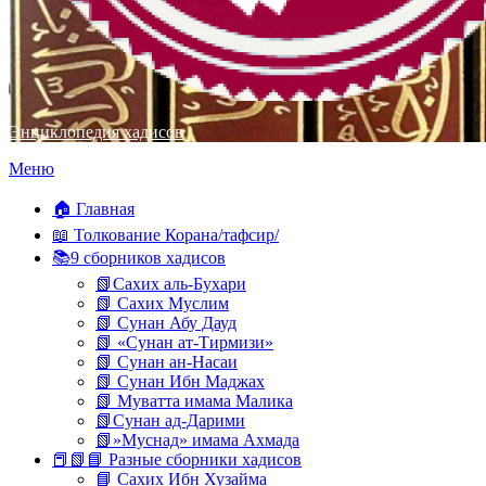
Энциклопедия хадисов
Перейти
Меню
к
содержимому
🏠 Главная
📖 Толкование Корана/тафсир/
📚9 сборников хадисов
📗Сахих аль-Бухари
📗 Сахих Муслим
📗 Сунан Абу Дауд
📗 «Сунан ат-Тирмизи»
📗 Сунан ан-Насаи
📗 Сунан Ибн Маджах
📗 Муватта имама Малика
📗Сунан ад-Дарими
📗»Муснад» имама Ахмада
📕📗📘 Разные сборники хадисов
📘 Сахих Ибн Хузайма