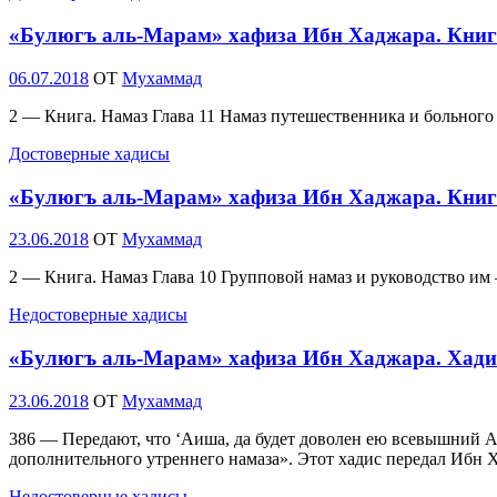
«Булюгъ аль-Марам» хафиза Ибн Хаджара. Книг
Опубликовано
06.07.2018
OT
Мухаммад
2 — Книга. Намаз Глава 11 Намаз путешественника и больно
Достоверные хадисы
«Булюгъ аль-Марам» хафиза Ибн Хаджара. Книг
Опубликовано
23.06.2018
OT
Мухаммад
2 — Книга. Намаз Глава 10 Групповой намаз и руководство 
Недостоверные хадисы
«Булюгъ аль-Марам» хафиза Ибн Хаджара. Хади
Опубликовано
23.06.2018
OT
Мухаммад
386 — Передают, что ‘Аиша, да будет доволен ею всевышний Ал
дополнительного утреннего намаза». Этот хадис передал Ибн 
Недостоверные хадисы