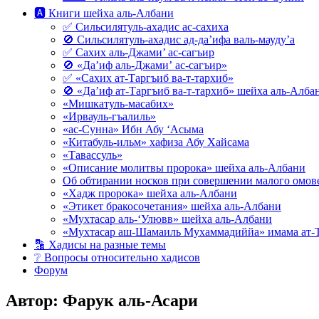
🅰 Книги шейха аль-Албани
✅ Сильсилятуль-ахадис ас-сахиха
🚫 Сильсилятуль-ахадис ад-да’ифа валь-мауду’а
✅ Сахих аль-Джами’ ас-сагъир
🚫 «Да’иф аль-Джами’ ас-сагъир»
✅ «Сахих ат-Таргъиб ва-т-тархиб»
🚫 «Да’иф ат-Таргъиб ва-т-тархиб» шейха аль-Алба
«Мишкатуль-масабих»
«Ирвауль-гъалиль»
«ас-Сунна» Ибн Абу ‘Асыма
«Китабуль-ильм» хафиза Абу Хайсама
«Тавассуль»
«Описание молитвы пророка» шейха аль-Албани
Об обтирании носков при совершении малого омове
«Хадж пророка» шейха аль-Албани
«Этикет бракосочетания» шейха аль-Албани
«Мухтасар аль-‘Улювв» шейха аль-Албани
«Мухтасар аш-Шамаиль Мухаммадиййа» имама ат-
🔡 Хадисы на разные темы
❔ Вопросы относительно хадисов
Форум
Автор:
Фарук аль-Асари