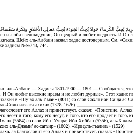
ушен и любит великодушие, Он щедрый и любит щедрость. И Он 
ккъаса. Шейх аль-Албани назвал хадис достоверным. См. «Сахих 
же хадисы №№743, 744.
0
ин аль-Албани — Хадисы 1801-1900 — 1801 — Сообщается, что П
 И Он любит высокие нравы и не любит дурные». Этот хадис пе
Байхакъи в «Шу’аб аль-Иман» (8011) со слов Сахля ибн Са’да ас-
 «ас-Сильсиля ас-сахиха» (1378, 1626). ______________________
агословит его Аллах и приветствует, сказал: «Поистине, Аллах 
го несёт и того, кому его несут, и того, кто его продаёт и того, 
Иман» (5584) со слов Ибн ‘Умара; Ибн Хиббан (5356), аль-Хаким 
хих аль-Джами’ ас-сагъир» (1802), «Ирвауль-гъалиль» (1529). 
ха, да благословит его Аллах и приветствует, сказал: «Поисти