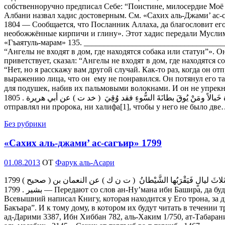
собственноручно предписал Себе: “Поистине, милосердие Моё 
Албани назвал хадис достоверным. См. «Сахих аль-Джами’ ас-
1804 — Сообщается, что Посланник Аллаха, да благословит его
необожжённые кирпичи и глину». Этот хадис передали Муслим 
«Гъаятуль-марам» 135. ____________________________________
“Ангелы не входят в дом, где находятся собака или статуи”». О
приветствует, сказал: “Ангелы не входят в дом, где находятся 
“Нет, но я расскажу вам другой случай. Как-то раз, когда он от
выражению лица, что он ему не понравился. Он потянул его так
для подушек, набив их пальмовыми волокнами. И он не упрекнул меня за это”». — 1805 ( طانَتانِ بِطانَةٌ تأمُرُهُ بالمَعْرُوفِ وتَنْهاهُ عَنِ المُنْكَرِ وبِطانَةٌ لا
تَأْلُوهُ خَبالاً ومَنْ يُوقَ بطانَةَ السُّوءِ فقد وُقِيَ ( خد ت ) عن أبي هريرة . 1805 — Сообщается, что посланник Аллаха, да благословит его Аллах и приветствует, сказал: «Поистине, Всевышний Аллах не
отправлял ни пророка, ни халифа[1], чтобы у него не было дв
Без рубрики
«Сахих аль-джами’ ас-сагъир» 1799
Опубликовано
01.08.2013
OT
Фарук аль-Асари
1799 ( صحيح ) إنّ الله تعالى كَتَبَ كِتاباً قبْلَ أنْ يَخْلُقَ السمواتِ والأَرْضَ بألْفَيْ عامٍ وهُوَ عِنْدَ العَرْشِ وإنّهُ أنْزَلَ آيَتَيْنِ خَتَمَ بِهِما سُورَةَ البَقَرَةِ ولا يُقْرَآن في دَارٍ ثلاثَ ليالٍ فَيَقْرَبُها الشَّيْطانُ ( ت ن ك ) عن النعمان بن
بشير . 1799 — Передают со слов ан-Ну’мана ибн Башира, да будет доволен им Аллах, о том, что посланник Аллаха, да благословит его Аллах и приветствует, сказал: «Поистине, Аллах
Всевышний написал Книгу, которая находится у Его трона, за дв
Бакъара”. И к тому дому, в котором их будут читать в течении
ад-Дарими 3387, Ибн Хиббан 782, аль-Хаким 1/750, ат-Табара