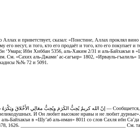
 Аллах и приветствует, сказал: «Поистине, Аллах проклял вино и
кому его несут, и того, кто его продаёт и того, кто его покупает и
бн ‘Умара; Ибн Хиббан 5356, аль-Хаким 2/31 и аль-Байхакъи в «Ш
. См. «Сахих аль-Джами’ ас-сагъир» 1802, «Ирвауль-гъалиль» 1
хадисы №№ 72 и 5091.
 великодушных. И Он любит высокие нравы и не любит дурные».
и аль-Байхакъи в «Шу’аб аль-иман» 8011 со слов Сахля ибн Са’д
1378, 1626. __________________________________________ См. т