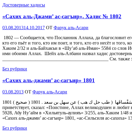
Достоверные хадисы
«Сахих аль-Джами’ ас-сагъир». Хадис № 1802
Опубликовано
03.08.2013
14.10.2017
OT
Фарук аль-Асари
1802 — Сообщается, что Посланник Аллаха, да благословит его
кто его пьёт и того, кто им поит, и того, кто его несёт и того, 
Хаким 2/32 и аль-Байхакъи в «Шу’аб аль-Иман» 5584 со слов И
ими обоими Аллах. Шейх аль-Албани назвал хадис достоверным
_____________________________________________ См. также 
Без рубрики
«Сахих аль-джами’ ас-сагъир» 1801
Опубликовано
03.08.2013
OT
Фарук аль-Асари
1801 ( صحيح ) إنّ الله كريمٌ يُحِبُّ الكَرَمَ ويُحِبُّ معَالِي الأَخْلاقَ ويَكْرَهُ سَفْسافَها ( طب حل ك هب ) عن سهل بن سعد . 1801 — Сообщается, что посланник Аллаха, да благословит его Аллах и
приветствует, сказал: «Поистине, Аллах великодушен и любит
5928, Абу Ну’айм в «Хильятуль-аулияъ» 3/255, аль-Хаким 1/48 
«Сахих аль-джами’ ас-сагъир» 1801, «ас-Сильсиля ас-сахиха» 
Без рубрики