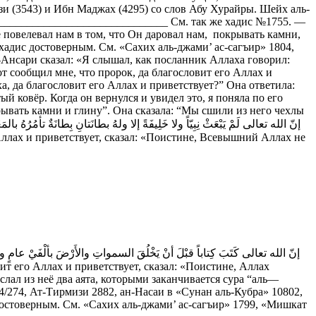
и (3543) и Ибн Маджах (4295) со слов Абу Хурайры. Шейх аль-
_________________________________ См. так же хадис №1755. —
 повелевал нам в том, что Он даровал нам, покрывать камни,
адис достоверным. См. «Сахих аль-джами’ ас-сагъир» 1804,
Ансари сказал: «Я слышал, как посланник Аллаха говорил:
от сообщил мне, что пророк, да благословит его Аллах и
ха, да благословит его Аллах и приветствует?” Она ответила:
тый ковёр. Когда он вернулся и увидел это, я поняла по его
крывать камни и глину”. Она сказала: “Мы сшили из него чехлы
слал из неё два аята, которыми заканчивается сура “аль—
 4/274, Ат-Тирмизи 2882, ан-Насаи в «Сунан аль-Кубра» 10802,
достоверным. См. «Сахих аль-джами’ ас-сагъир» 1799, «Мишкат