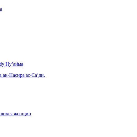
а
бу Ну’айма
а ан-Насира ас-Са’ди.
ающихся женщин