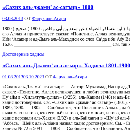
«Сахих аль-джами’ ас-сагъир» 1800
Опубликовано
03.08.2013
OT
Фарук аль-Асари
1800 ( صحيح ) إنّ الله كَرِيمٌ يُحِبُّ الكُرَماءَ جَوَادٌ يُحِبُّ الجَوَدَةَ يُحِبُّ مَعالِيَ الأَخْلاقِ ويَكْرَهُ سَفْسافَها ( ابن عساكر الضياء ) عن سعد بن أبي وقاص . 1800 — Сообщается, что посланник Аллаха, да благословит
его Аллах и приветствует, сказал: «Поистине, Аллах великод
Ибн ‘Асакир и ад-Дыяъ аль-Макъдиси со слов Са’да ибн Абу Ва
1626. __________________________________________ См. так 
Достоверные хадисы
«Сахих аль-Джами’ ас-сагъир». Хадисы 1801-190
Опубликовано
01.08.2013
03.10.2023
OT
Фарук аль-Асари
«Сахих аль-Джами’ ас-сагъир» — Автор: Мухаммад Насир ад-Д
сказал: «Поистине, Аллах великодушен и любит великодушных.
Ну’айм в «Хильятуль-аулияъ» (3/255), аль-Хаким (1/48) и аль-
хадис достоверным. См. «Сахих аль-Джами’ ас-сагъир» (1801),
1889, 1890. — 1802 — Сообщается, что Посланник Аллаха, да бл
выжимают и того, кто его пьёт и того, кто им поит, и того, кто е
хадис передали аль-Хаким (2/32) и аль-Байхакъи в «Шу’аб аль-
‘Аббаса. Шейх аль-Албани назвал хадис достоверным. См. «Са
хадисы № 72 и 5091. — 1803 — Сообщается, что Посланник Алла