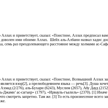
Аллах и приветствует, сказал: «Поистине, Аллах предписал вам с
ет доволен ими обоими Аллах. Шейх аль-Албани назвал хадис дос
ка, семь раз преодолевающего расстояние между холмами ас-Саф
 Аллах и приветствует, сказал: «Поистине, Всевышний Аллах за
вляется взор[2], а прелюбодеянием языка — речь[3]. Душа хочет 
Ахмад (2/276), аль-Бухари (6243), Муслим (2657), Абу Дауд (2152
-Джами’ ас-сагъир» (1797), «Ирвауль-гъалиль» (2370). [1] Инач
что смотреть запретно. Там же. [3] То есть произнесение всего 
же.