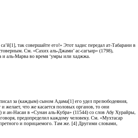
а’й[1], так совершайте его!» Этот хадис передал ат-Табарани в
товерным. См. «Сахих аль-Джами’ ас-сагъир» (1798),
а и аль-Марва во время ‘умры или хаджжа.
писал за (каждым) сыном Адама[1] его удел прелюбодеяния,
и желает, что же касается половых органов, то они
) и ан-Насаи в «Сунан аль-Кубра» (11544) со слов Абу Хурайры,
е говоря, предопределил каждому человеку. См. «Мухтасар
запретного и порицаемого. Там же. [4] Другими словами,