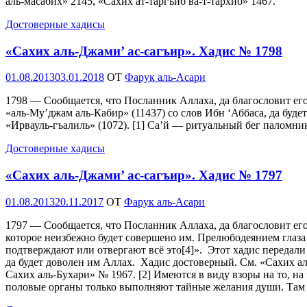
аль-масабих» 2145, «Сахих ат-таргъиб ва-т-тархиб» 1467.
Достоверные хадисы
«Сахих аль-Джами’ ас-сагъир». Хадис № 1798
Опубликовано
01.08.2013
03.01.2018
OT
Фарук аль-Асари
1798 — Сообщается, что Посланник Аллаха, да благословит его 
«аль-Му’джам аль-Кабир» (11437) со слов Ибн ‘Аббаса, да буд
«Ирвауль-гъалиль» (1072). [1] Са’й — ритуальный бег паломни
Достоверные хадисы
«Сахих аль-Джами’ ас-сагъир». Хадис № 1797
Опубликовано
01.08.2013
20.11.2017
OT
Фарук аль-Асари
1797 — Сообщается, что Посланник Аллаха, да благословит его
которое неизбежно будет совершено им. Прелюбодеянием глаза я
подтверждают или отвергают всё это[4]». Этот хадис передали 
да будет доволен им Аллах. Хадис достоверный. См. «Сахих аль
Сахих аль-Бухари» № 1967. [2] Имеются в виду взоры на то, на 
половые органы только выполняют тайные желания души. Там 