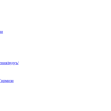
ни
ния/вудуъ/
Тирмизи