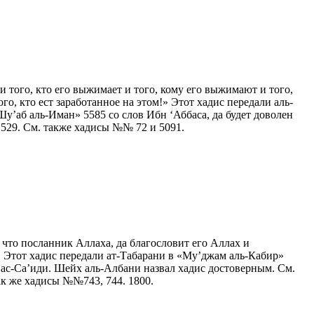
 того, кто его выжимает и того, кому его выжимают и того,
 того, кто ест заработанное на этом!» Этот хадис передали аль-
у’аб аль-Иман» 5585 со слов Ибн ‘Аббаса, да будет доволен
529. См. также хадисы №№ 72 и 5091.
 Этот хадис передали ат-Табарани в «Му’джам аль-Кабир»
а ас-Са’иди. Шейх аль-Албани назвал хадис достоверным. См.
ак же хадисы №№743, 744. 1800.