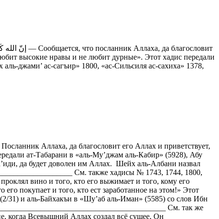
любит высокие нравы и не любит дурные». Этот хадис передали
аль-джами’ ас-сагъир» 1800, «ас-Сильсиля ас-сахиха» 1378,
осланник Аллаха, да благословит его Аллах и приветствует,
редали ат-Табарани в «аль-Му’джам аль-Кабир» (5928), Абу
Са’иди, да будет доволен им Аллах. Шейх аль-Албани назвал
____________________ См. также хадисы № 1743, 1744, 1800,
проклял вино и того, кто его выжимает и того, кому его
кто его покупает и того, кто ест заработанное на этом!» Этот
(2/31) и аль-Байхакъи в «Шу’аб аль-Иман» (5585) со слов Ибн
_____________________________________________ См. так же
не, когда Всевышний Аллах создал всё сущее, Он