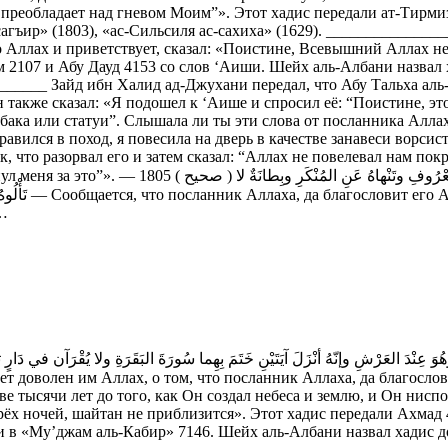
преобладает над гневом Моим”». Этот хадис передали ат-Тирмиз
сагъир» (1803), «ас-Сильсиля ас-сахиха» (1629). ____________
 Аллах и приветствует, сказал: «Поистине, Всевышний Аллах не
2107 и Абу Дауд 4153 со слов ‘Аиши. Шейх аль-Албани назвал х
_____ Зайд ибн Халид ад-Джухани передал, что Абу Тальха аль-
н также сказал: «Я подошел к ‘Аише и спросил её: “Поистине, эт
собака или статуи”. Слышала ли ты эти слова от посланника Алла
правился в поход, я повесила на дверь в качестве занавеси ворсис
, что разорвал его и затем сказал: “Аллах не повелевал нам по
صحيح ) إنّ الله تعالى لَمْ يَبْعَثْ نِبِيّاً ولا خَلِيفَةً إلا ولهُ ب
е…
е тысячи лет до того, как Он создал небеса и землю, и Он ниспо
 трёх ночей, шайтан не приблизится». Этот хадис передали Ахмад
ни в «Му’джам аль-Кабир» 7146. Шейх аль-Албани назвал хадис 