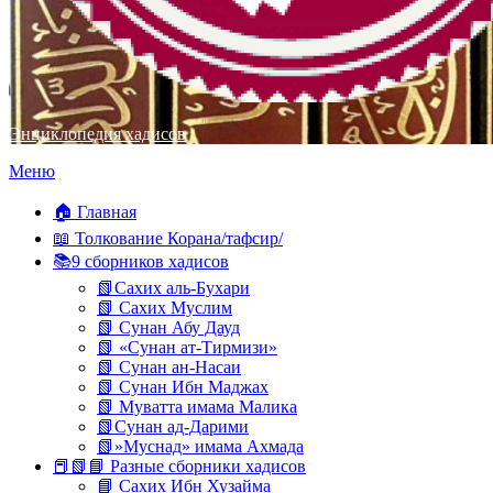
Энциклопедия хадисов
Перейти
Меню
к
содержимому
🏠 Главная
📖 Толкование Корана/тафсир/
📚9 сборников хадисов
📗Сахих аль-Бухари
📗 Сахих Муслим
📗 Сунан Абу Дауд
📗 «Сунан ат-Тирмизи»
📗 Сунан ан-Насаи
📗 Сунан Ибн Маджах
📗 Муватта имама Малика
📗Сунан ад-Дарими
📗»Муснад» имама Ахмада
📕📗📘 Разные сборники хадисов
📘 Сахих Ибн Хузайма