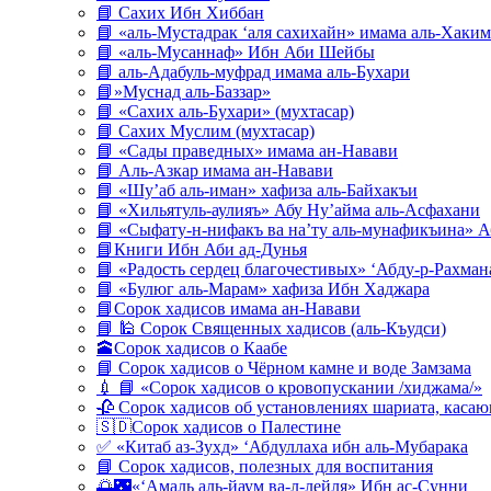
📘 Сахих Ибн Хиббан
📘 «аль-Мустадрак ‘аля сахихайн» имама аль-Хаким
📘 «аль-Мусаннаф» Ибн Аби Шейбы
📘 аль-Адабуль-муфрад имама аль-Бухари
📘»Муснад аль-Баззар»
📘 «Сахих аль-Бухари» (мухтасар)
📘 Сахих Муслим (мухтасар)
📘 «Сады праведных» имама ан-Навави
📘 Аль-Азкар имама ан-Навави
📘 «Шу’аб аль-иман» хафиза аль-Байхакъи
📘 «Хильятуль-аулияъ» Абу Ну’айма аль-Асфахани
📘 «Сыфату-н-нифакъ ва на’ту аль-мунафикъина» А
📘Книги Ибн Аби ад-Дунья
📘 «Радость сердец благочестивых» ‘Абду-р-Рахман
📘 «Булюг аль-Марам» хафиза Ибн Хаджара
📘Сорок хадисов имама ан-Навави
📘 🕌 Сорок Священных хадисов (аль-Къудси)
🕋Сорок хадисов о Каабе
📘 Сорок хадисов о Чёрном камне и воде Замзама
💉 📘 «Сорок хадисов о кровопускании /хиджама/»
🥀 Сорок хадисов об установлениях шариата, кас
🇸🇩Сорок хадисов о Палестине
✅ «Китаб аз-Зухд» ‘Абдуллаха ибн аль-Мубарака
📘 Сорок хадисов, полезных для воспитания
🌅🌃«‘Амаль аль-йаум ва-л-лейля» Ибн ас-Сунни