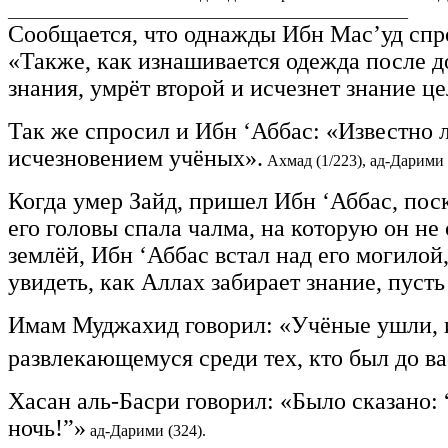
__________________________________________________
Сообщается, что однажды Ибн Мас’уд спро
«Также, как изнашивается одежда после д
знания, умрёт второй и исчезнет знание ц
Так же спросил и Ибн ‘Аббас: «Известно л
исчезновением учёных».
Ахмад (1/223), ад-Дарими 
Когда умер Зайд, пришел Ибн ‘Аббас, поск
его головы спала чалма, на которую он не
землёй, Ибн ‘Аббас встал над его могилой,
увидеть, как Аллах забирает знание, пусть
Имам Муджахид говорил: «Учёные ушли, и 
развлекающемуся среди тех, кто был до ва
Хасан аль-Басри говорил: «Было сказано: “
ночь!”»
ад-Дарими (324).