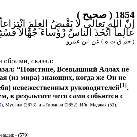
1854 ( صحيح )
إنّ الله تعالى لا يَقْبِضُ العِلمَ انْتِزاعاً 
عالِماً اتَّخَذَ الناسُ رُؤَساءَ جُهَّالاً فسُئِل
( حم ق ت ه ) عن ابن عمرو .
 обоими, сказал:
казал: “Поистине, Всевышний Аллах не
рая (из мира) знающих, когда же Он не
[1]
себя) невежественных руководителей
.
м, в результате чего сами собьются с
0)
, Муслим (2673), ат-Тирмизи (2652), Ибн Маджах (52).
-надыр» (579).