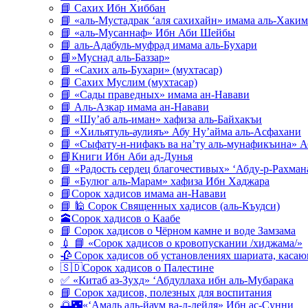
📘 Сахих Ибн Хиббан
📘 «аль-Мустадрак ‘аля сахихайн» имама аль-Хаким
📘 «аль-Мусаннаф» Ибн Аби Шейбы
📘 аль-Адабуль-муфрад имама аль-Бухари
📘»Муснад аль-Баззар»
📘 «Сахих аль-Бухари» (мухтасар)
📘 Сахих Муслим (мухтасар)
📘 «Сады праведных» имама ан-Навави
📘 Аль-Азкар имама ан-Навави
📘 «Шу’аб аль-иман» хафиза аль-Байхакъи
📘 «Хильятуль-аулияъ» Абу Ну’айма аль-Асфахани
📘 «Сыфату-н-нифакъ ва на’ту аль-мунафикъина» А
📘Книги Ибн Аби ад-Дунья
📘 «Радость сердец благочестивых» ‘Абду-р-Рахман
📘 «Булюг аль-Марам» хафиза Ибн Хаджара
📘Сорок хадисов имама ан-Навави
📘 🕌 Сорок Священных хадисов (аль-Къудси)
🕋Сорок хадисов о Каабе
📘 Сорок хадисов о Чёрном камне и воде Замзама
💉 📘 «Сорок хадисов о кровопускании /хиджама/»
🥀 Сорок хадисов об установлениях шариата, кас
🇸🇩Сорок хадисов о Палестине
✅ «Китаб аз-Зухд» ‘Абдуллаха ибн аль-Мубарака
📘 Сорок хадисов, полезных для воспитания
🌅🌃«‘Амаль аль-йаум ва-л-лейля» Ибн ас-Сунни