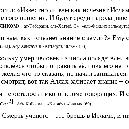
сил: «Известно ли вам как исчезнет Ислам
олгого ношения. И будут среди народа двое
еликом».
ат-Табарани, аль-Хатыб. См. «аль-Факъих валь-мутаф
и вам, как исчезнет знание с земли?» Ему с
(243), Абу Хайсама в «Китабуль-‘ильм» (53).
ольку умер человек из числа обладателей з
 отвлёкся чтобы поправить её, пока его не 
 желая что-то сказать, но начал запинаться.
 смотрит, вот так Аллах забирает знание –
не осталось никого, кроме говорящих. И 
[2]
с»
.
Абу Хайсама в «Китабуль-‘ильм» (69).
Смерть ученого – это брешь в Исламе, и ни