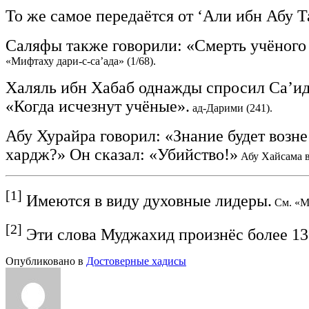
То же самое передаётся от ‘Али ибн Абу Т
Саляфы также говорили: «Смерть учёного –
«Мифтаху дари-с-са’ада» (1/68).
Халяль ибн Хабаб однажды спросил Са’ида
«Когда исчезнут учёные».
ад-Дарими (241).
Абу Хурайра говорил: «Знание будет возне
хардж?» Он сказал: «Убийство!»
Абу Хайсама в
[1]
Имеются в виду духовные лидеры.
См. «М
[2]
Эти слова Муджахид произнёс более 1300
Опубликовано в
Достоверные хадисы