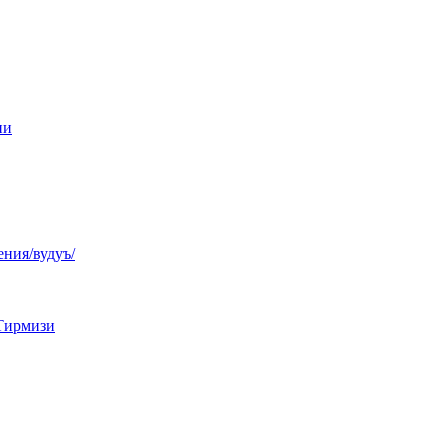
ни
ния/вудуъ/
Тирмизи