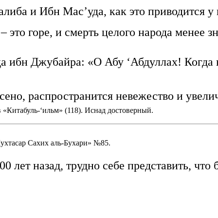
алиба и Ибн Мас’уда, как это приводится у
 это горе, и смерть целого народа менее зн
 ибн Джубайра: «О Абу ‘Абдуллах! Когда н
сено, распространится невежество и увелич
 «Китабуль-‘ильм» (118). Иснад достоверный.
ухтасар Сахих аль-Бухари» №85.
 лет назад, трудно себе представить, что б