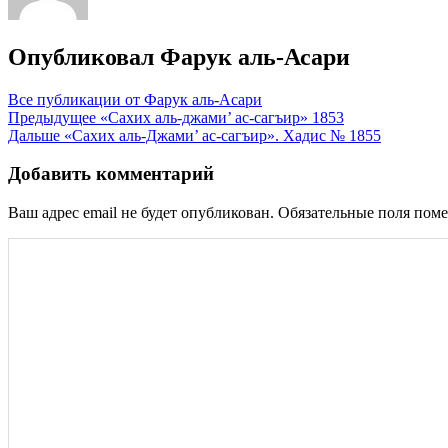
Опубликовал
Фарук аль-Асари
Все публикации от Фарук аль-Асари
Навигация
Предыдущее
«Сахих аль-джами’ ас-сагъир» 1853
Дальше
«Сахих аль-Джами’ ас-сагъир». Хадис № 1855
по
записям
Добавить комментарий
Ваш адрес email не будет опубликован.
Обязательные поля пом