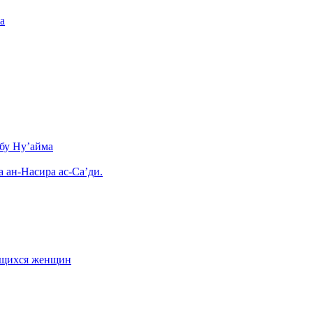
а
бу Ну’айма
а ан-Насира ас-Са’ди.
ающихся женщин