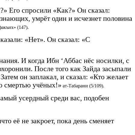
?» Его спросили «Как?» Он сказал:
 знающих, умрёт один и исчезнет половина
акъих» (147).
казали: «Нет». Он сказал: «С
нания. И когда Ибн ‘Аббас нёс носилки, с
похоронили. После того как Зайда засыпали
 Затем он заплакал, и сказал: «Кто желает
 со смертью учёных!»
ат-Табарани (5/109).
самый усердный среди вас, подобен
что её не закроет, пока день сменяет