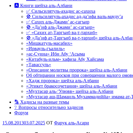
🅰 Книги шейха аль-Албани
✅ Сильсилятуль-ахадис ас-сахиха
🚫 Сильсилятуль-ахадис ад-да’ифа валь-мауду’а
✅ Сахих аль-Джами’ ас-сагъир
🚫 «Да’иф аль-Джами’ ас-сагъир»
✅ «Сахих ат-Таргъиб ва-т-тархиб»
🚫 «Да’иф ат-Таргъиб ва-т-тархиб» шейха аль-Алба
«Мишкатуль-масабих»
«Ирвауль-гъалиль»
«ас-Сунна» Ибн Абу ‘Асыма
«Китабуль-ильм» хафиза Абу Хайсама
«Тавассуль»
«Описание молитвы пророка» шейха аль-Албани
Об обтирании носков при совершении малого омове
«Хадж пророка» шейха аль-Албани
«Этикет бракосочетания» шейха аль-Албани
«Мухтасар аль-‘Улювв» шейха аль-Албани
«Мухтасар аш-Шамаиль Мухаммадиййа» имама ат-
🔡 Хадисы на разные темы
❔ Вопросы относительно хадисов
Форум
Опубликовано
15.08.2013
03.07.2025
OT
Фарук аль-Асари