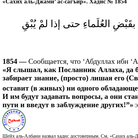
«Сахих аль-Джами’ ас-сагъир». Хадис № 1854
َ بقَبْضِ العُلَماءِ حتى إذا لمْ يُبْقِ
1854 —
Сообщается, что ‘Абдуллах ибн ‘Ам
«Я слышал, как Посланник Аллаха, да б
забирает знание, (просто) лишая его (С
оставит (в живых) ни одного обладающе
И им будут задавать вопросы, а они ста
пути и введут в заблуждение других!”»
Эт
Шейх аль-Албани назвал хадис достоверным. См. «Сахих аль-Дж