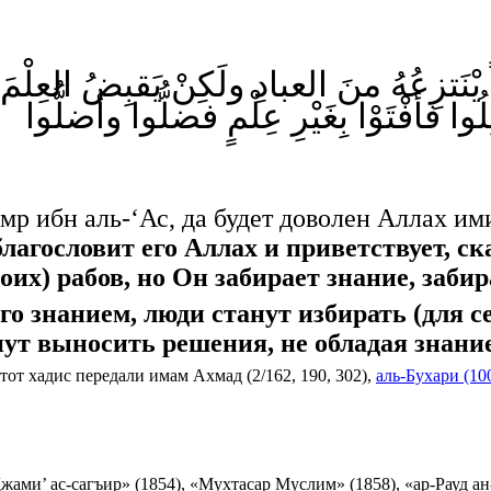
يْنَتزِعُهُ منَ العبادِ ولَكِنْ يَقبِضُ العِلْم
ُوا فأفْتَوْا بِغَيْرِ عِلْمٍ فضلُّوا وأضلُّوا
р ибн аль-‘Ас, да будет доволен Аллах ими
лагословит его Аллах и приветствует, с
воих) рабов, но Он забирает знание, заби
го знанием, люди станут избирать (для 
нут выносить решения, не обладая знание
от хадис передали имам Ахмад (2/162, 190, 302),
аль-Бухари (10
ами’ ас-сагъир» (1854), «Мухтасар Муслим» (1858), «ар-Рауд ан