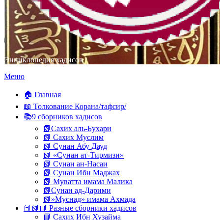
Энциклопедия хадисов
Перейти
Меню
к
содержимому
🏠 Главная
📖 Толкование Корана/тафсир/
📚9 сборников хадисов
📗Сахих аль-Бухари
📗 Сахих Муслим
📗 Сунан Абу Дауд
📗 «Сунан ат-Тирмизи»
📗 Сунан ан-Насаи
📗 Сунан Ибн Маджах
📗 Муватта имама Малика
📗Сунан ад-Дарими
📗»Муснад» имама Ахмада
📕📗📘 Разные сборники хадисов
📘 Сахих Ибн Хузайма