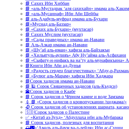
📘 Сахих Ибн Хиббан
📘 «аль-Мустадрак ‘аля сахихайн» имама аль-Хаким
📘 «аль-Мусаннаф» Ибн Аби Шейбы
📘 аль-Адабуль-муфрад имама аль-Бухари
📘»Муснад аль-Баззар»
📘 «Сахих аль-Бухари» (мухтасар)
📘 Сахих Муслим (мухтасар)
📘 «Сады праведных» имама ан-Навави
📘 Аль-Азкар имама ан-Навави
📘 «Шу’аб аль-иман» хафиза аль-Байхакъи
📘 «Хильятуль-аулияъ» Абу Ну’айма аль-Асфахани
📘 «Сыфату-н-нифакъ ва на’ту аль-мунафикъина» А
📘Книги Ибн Аби ад-Дунья
📘 «Радость сердец благочестивых» ‘Абду-р-Рахман
📘 «Булюг аль-Марам» хафиза Ибн Хаджара
📘Сорок хадисов имама ан-Навави
📘 🕌 Сорок Священных хадисов (аль-Къудси)
🕋Сорок хадисов о Каабе
📘 Сорок хадисов о Чёрном камне и воде Замзама
💉 📘 «Сорок хадисов о кровопускании /хиджама/»
🥀 Сорок хадисов об установлениях шариата, кас
🇸🇩Сорок хадисов о Палестине
✅ «Китаб аз-Зухд» ‘Абдуллаха ибн аль-Мубарака
📘 Сорок хадисов, полезных для воспитания
🌅🌃«‘Амаль аль-йаум ва-л-лейля» Ибн ас-Сунни