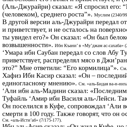
(Аль-Джурайри) сказал: «Я спросил его: 
(человеком), среднего роста”».
Муслим (2340/99
В другой версии аль-Джурайри передал от
и приветствует, и не осталось на поверхн
ты увидел его?» Он сказал: «Он был белок
возвышенности».
Ибн Къани’ в «Му’джам ас-сахаба» (2
‘Умара ибн Саубан передал со слов Абу Ту
приветствует, распределял мясо в Джи’ран
это?” Мне ответили: “Его кормилица”».
См.
Хафиз Ибн Касир сказал: «Он – последний,
единогласному мнению».
См. «аль-Бидая ва-н-ниха
‘Али ибн аль-Мадини сказал: «Последним и
Туфайль ‘Амир ибн Василя аль-Лейси. Так
Он поселился в Куфе, сопровождал ‘Али во
смерти в 100 году. Также говорят, что он 
См. «аль-Исти’аб» (7/175-177).
Ибн аль-Асир сказал: «Он жил в Куфе, но