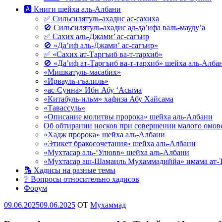
🅰 Книги шейха аль-Албани
✅ Сильсилятуль-ахадис ас-сахиха
🚫 Сильсилятуль-ахадис ад-да’ифа валь-мауду’а
✅ Сахих аль-Джами’ ас-сагъир
🚫 «Да’иф аль-Джами’ ас-сагъир»
✅ «Сахих ат-Таргъиб ва-т-тархиб»
🚫 «Да’иф ат-Таргъиб ва-т-тархиб» шейха аль-Алба
«Мишкатуль-масабих»
«Ирвауль-гъалиль»
«ас-Сунна» Ибн Абу ‘Асыма
«Китабуль-ильм» хафиза Абу Хайсама
«Тавассуль»
«Описание молитвы пророка» шейха аль-Албани
Об обтирании носков при совершении малого омове
«Хадж пророка» шейха аль-Албани
«Этикет бракосочетания» шейха аль-Албани
«Мухтасар аль-‘Улювв» шейха аль-Албани
«Мухтасар аш-Шамаиль Мухаммадиййа» имама ат-
🔡 Хадисы на разные темы
❔ Вопросы относительно хадисов
Форум
Опубликовано
09.06.2025
09.06.2025
OT
Мухаммад