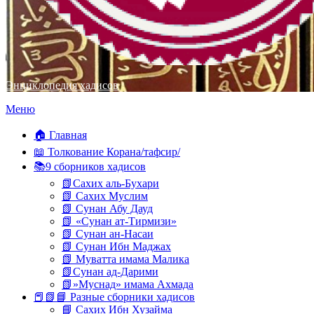
Энциклопедия хадисов
Перейти
Меню
к
содержимому
🏠 Главная
📖 Толкование Корана/тафсир/
📚9 сборников хадисов
📗Сахих аль-Бухари
📗 Сахих Муслим
📗 Сунан Абу Дауд
📗 «Сунан ат-Тирмизи»
📗 Сунан ан-Насаи
📗 Сунан Ибн Маджах
📗 Муватта имама Малика
📗Сунан ад-Дарими
📗»Муснад» имама Ахмада
📕📗📘 Разные сборники хадисов
📘 Сахих Ибн Хузайма