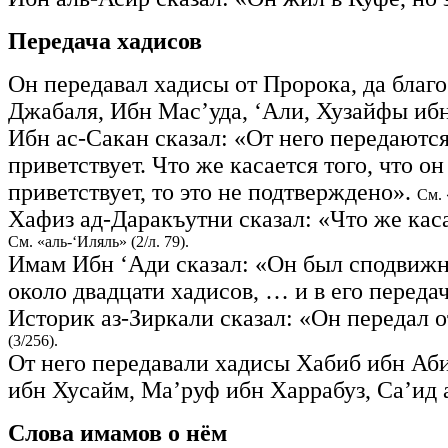
Передача хадисов
Он передавал хадисы от Пророка, да благо
Джабаля, Ибн Мас’уда, ‘Али, Хузайфы ибн
Ибн ас-Сакан сказал: «От него передаются
приветствует. Что же касается того, что 
приветствует, то это не подтверждено».
См. 
Хафиз ад-Даракъутни сказал: «Что же каса
См. «аль-‘Иляль» (2/л. 79).
Имам Ибн ‘Ади сказал: «Он был сподвижни
около двадцати хадисов, … и в его переда
Историк аз-Зиркали сказал: «Он передал о
(3/256).
От него передавали хадисы Хабиб ибн Аби
ибн Хусайм, Ма’руф ибн Харрабуз, Са’ид
Слова имамов о нём