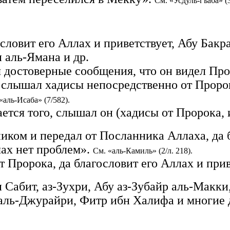
См. «Усдуль-гъаба» (3
словит его Аллах и приветствует, Абу Бакра
 аль-Ямана и др.
 достоверные сообщения, что он видел Про
он слышал хадисы непосредственно от Пророк
«аль-Исаба» (7/582).
ется того, слышал он (хадисы от Пророка, и
ком и передал от Посланника Аллаха, да б
чах нет проблем».
См. «аль-Камиль» (2/л. 218).
т Пророка, да благословит его Аллах и прив
 Сабит, аз-Зухри, Абу аз-Зубайр аль-Макки
 аль-Джурайри, Фитр ибн Халифа и многие 