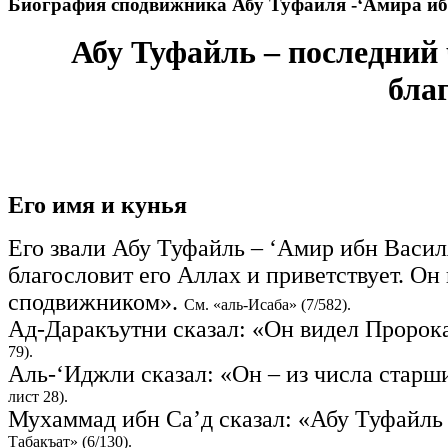
Биография сподвижника Абу Туфайля -‘Амира иб
Абу Туфайль – последний 
бла
Его имя и кунья
Его звали Абу Туфайль – ‘Амир ибн Васил
благословит его Аллах и приветствует. Он
сподвижником».
См. «аль-Исаба» (7/582).
Ад-Даракъутни сказал: «Он видел Пророка
79).
Аль-‘Иджли сказал: «Он – из числа старши
лист 28).
Мухаммад ибн Са’д сказал: «Абу Туфайль в
Табакъат» (6/130).