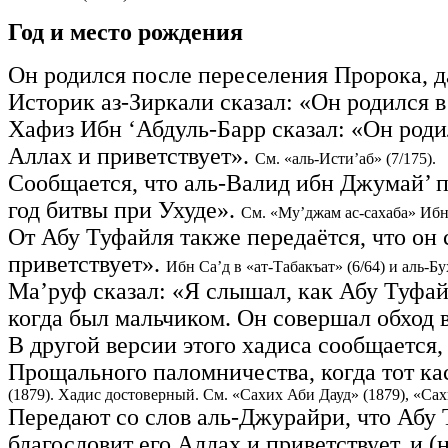
Год и место рождения
Он родился после переселения Пророка, да
Историк аз-Зиркали сказал: «Он родился в
Хафиз Ибн ‘Абдуль-Барр сказал: «Он родил
Аллах и приветствует».
См. «аль-Исти’аб» (7/175).
Сообщается, что аль-Валид ибн Джумай’ пе
год битвы при Ухуде».
См. «Му’джам ас-сахаба» Ибн 
От Абу Туфайля также передаётся, что он 
приветствует».
Ибн Са’д в «ат-Табакъат» (6/64) и аль-Бу
Ма’руф сказал: «Я слышал, как Абу Туфайл
когда был мальчиком. Он совершал обход 
В другой версии этого хадиса сообщается, 
Прощального паломничества, когда тот кас
(1879). Хадис достоверный. См. «Сахих Аби Дауд» (1879), «Са
Передают со слов аль-Джурайри, что Абу 
благословит его Аллах и приветствует, и (