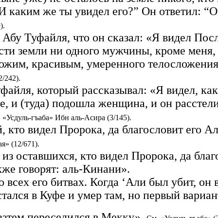
“И каким же ты увидел его?” Он ответил: 
).
 Абу Туфайля, что он сказал:
«Я видел Посл
ости земли ни одного мужчины, кроме меня,
ожим, красивым, умеренного телосложения, 
/242).
файля, который рассказывал: «Я видел, как
е, и (туда) подошла женщина, и он расстел
 «Усдуль-гъаба» Ибн аль-Асира (3/145).
 кто видел Пророка, да благословит его Ал
я» (12/671).
з оставшихся, кто видел Пророка, да благо
же говорят: аль-Кинани».
 всех его битвах. Когда ‘Али был убит, он 
остался в Куфе и умер там, но первый вариа
 затем переселился в Мекку».