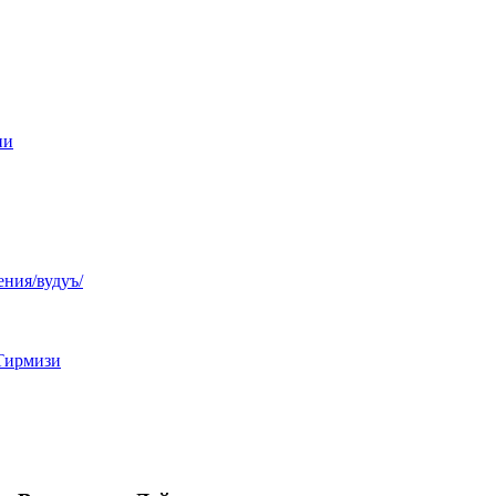
ни
ния/вудуъ/
Тирмизи