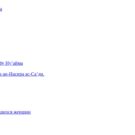
а
бу Ну’айма
а ан-Насира ас-Са’ди.
ающихся женщин