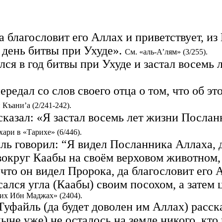
 благословит его Аллах и приветствует, из
 день битвы при Ухуде».
См. «аль-А’лям» (3/255).
ся в год битвы при Ухуде и застал восемь 
редал со слов своего отца о том, что об эт
Къани’а (2/241-242).
сказал: «Я застал восемь лет жизни Послан
хари в «Тарихе» (6/446).
ь говорил: “Я видел Посланника Аллаха, д
вокруг Каабы на своём верховом животном,
что он видел Пророка, да благословит его А
ался угла (Каабы) своим посохом, а затем 
хих Ибн Маджах» (2404).
Туфайль (да будет доволен им Аллах) расс
ныне уже) не осталось на земле никого, кто 