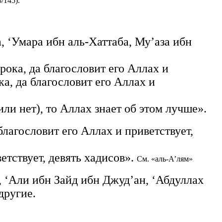
/145).
, ‘Умара ибн аль-Хаттаба, Му’аза ибн
рока, да благословит его Аллах и
а, да благословит его Аллах и
ли нет), то Аллах знает об этом лучше».
лагословит его Аллах и приветствует,
етствует, девять хадисов».
См. «аль-А’лям»
, ‘Али ибн Зайд ибн Джуд’ан, ‘Абдуллах
другие.