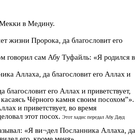
 Мекки в Медину.
лет жизни Пророка, да благословит его
ом говорил сам Абу Туфайль: «Я родился в
ника Аллаха, да благословит его Аллах и
а благословит его Аллах и приветствует,
 касаясь Чёрного камня своим посохом”».
ллах и приветствует, во время
целовал этот посох.
Этот хадис передал Абу Дауд
казывал: «Я ви¬дел Посланника Аллаха, да
видел его, кроме меня».