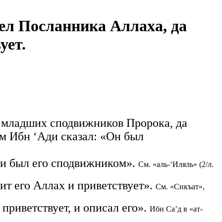
дел Посланника Аллаха, да
ует.
а младших сподвижников Пророка, да
ам Ибн ‘Ади сказал: «Он был
, и был его сподвижником».
См. «аль-‘Иляль» (2/л.
ит его Аллах и приветствует».
См. «Сикъат»,
приветствует, и описал его».
Ибн Са’д в «ат-