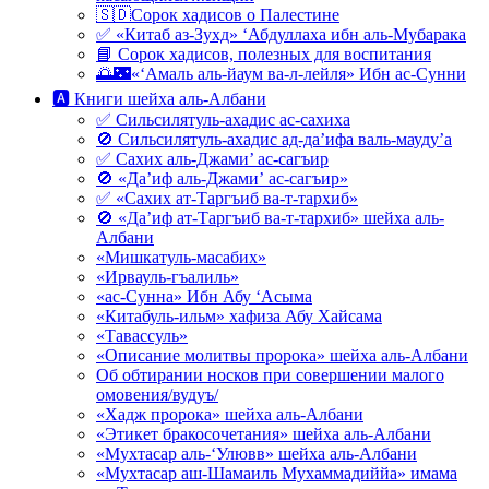
🇸🇩Сорок хадисов о Палестине
✅ «Китаб аз-Зухд» ‘Абдуллаха ибн аль-Мубарака
📘 Сорок хадисов, полезных для воспитания
🌅🌃«‘Амаль аль-йаум ва-л-лейля» Ибн ас-Сунни
🅰 Книги шейха аль-Албани
✅ Сильсилятуль-ахадис ас-сахиха
🚫 Сильсилятуль-ахадис ад-да’ифа валь-мауду’а
✅ Сахих аль-Джами’ ас-сагъир
🚫 «Да’иф аль-Джами’ ас-сагъир»
✅ «Сахих ат-Таргъиб ва-т-тархиб»
🚫 «Да’иф ат-Таргъиб ва-т-тархиб» шейха аль-
Албани
«Мишкатуль-масабих»
«Ирвауль-гъалиль»
«ас-Сунна» Ибн Абу ‘Асыма
«Китабуль-ильм» хафиза Абу Хайсама
«Тавассуль»
«Описание молитвы пророка» шейха аль-Албани
Об обтирании носков при совершении малого
омовения/вудуъ/
«Хадж пророка» шейха аль-Албани
«Этикет бракосочетания» шейха аль-Албани
«Мухтасар аль-‘Улювв» шейха аль-Албани
«Мухтасар аш-Шамаиль Мухаммадиййа» имама