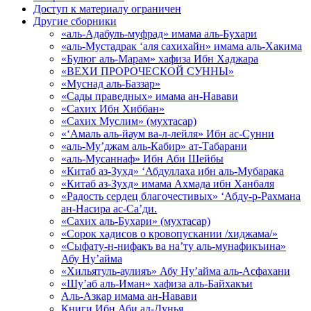
Доступ к материалу ограничен
Другие сборники
«аль-Адабуль-муфрад» имама аль-Бухари
«аль-Мустадрак ‘аля сахихайн» имама аль-Хакима
«Булюг аль-Марам» хафиза Ибн Хаджара
«ВЕХИ ПРОРОЧЕСКОЙ СУННЫ»
«Муснад аль-Баззар»
«Сады праведных» имама ан-Навави
«Сахих Ибн Хиббан»
«Сахих Муслим» (мухтасар)
«‘Амаль аль-йаум ва-л-лейля» Ибн ас-Сунни
«аль-Му’джам аль-Кабир» ат-Табарани
«аль-Мусаннаф» Ибн Аби Шейбы
«Китаб аз-Зухд» ‘Абдуллаха ибн аль-Мубарака
«Китаб аз-Зухд» имама Ахмада ибн Ханбаля
«Радость сердец благочестивых» ‘Абду-р-Рахмана
ан-Насира ас-Са’ди.
«Сахих аль-Бухари» (мухтасар)
«Сорок хадисов о кровопускании /хиджама/»
«Сыфату-н-нифакъ ва на’ту аль-мунафикъина»
Абу Ну’айма
«Хильятуль-аулияъ» Абу Ну’айма аль-Асфахани
«Шу’аб аль-Иман» хафиза аль-Байхакъи
Аль-Азкар имама ан-Навави
Книги Ибн Аби ад-Дунья