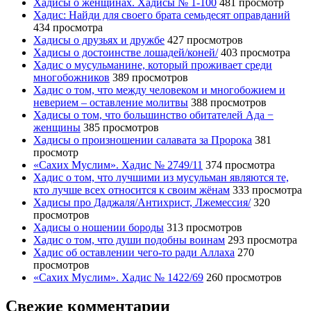
Хадисы о женщинах. Хадисы № 1-100
481 просмотр
Хадис: Найди для своего брата семьдесят оправданий
434 просмотра
Хадисы о друзьях и дружбе
427 просмотров
Хадисы о достоинстве лошадей/коней/
403 просмотра
Хадис о мусульманине, который проживает среди
многобожников
389 просмотров
Хадис о том, что между человеком и многобожием и
неверием – оставление молитвы
388 просмотров
Хадисы о том, что большинство обитателей Ада −
женщины
385 просмотров
Хадисы о произношении салавата за Пророка
381
просмотр
«Сахих Муслим». Хадис № 2749/11
374 просмотра
Хадис о том, что лучшими из мусульман являются те,
кто лучше всех относится к своим жёнам
333 просмотра
Хадисы про Даджаля/Антихрист, Лжемессия/
320
просмотров
Хадисы о ношении бороды
313 просмотров
Хадис о том, что души подобны воинам
293 просмотра
Хадис об оставлении чего-то ради Аллаха
270
просмотров
«Сахих Муслим». Хадис № 1422/69
260 просмотров
Свежие комментарии