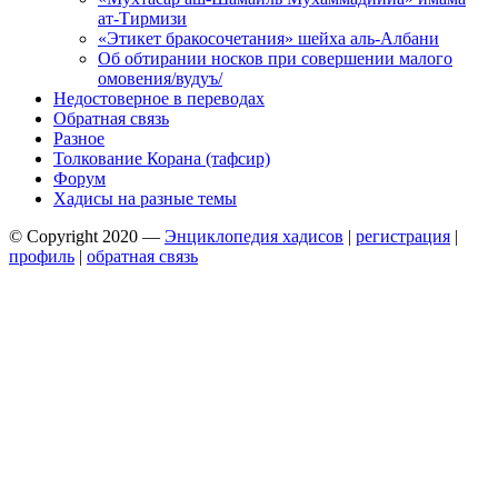
ат-Тирмизи
«Этикет бракосочетания» шейха аль-Албани
Об обтирании носков при совершении малого
омовения/вудуъ/
Недостоверное в переводах
Обратная связь
Разное
Толкование Корана (тафсир)
Форум
Хадисы на разные темы
© Copyright 2020 —
Энциклопедия хадисов
|
регистрация
|
профиль
|
обратная связь
Wisteria Theme by
WPFriendship
⋅
Powered by
WordPress