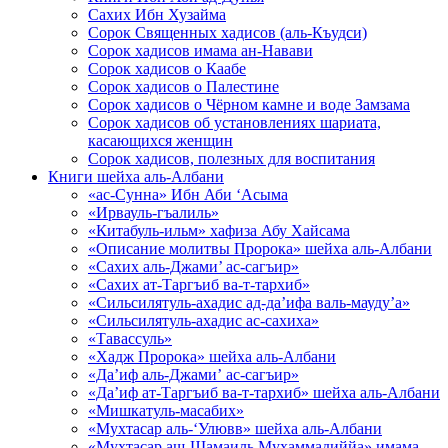
Сахих Ибн Хузайма
Сорок Священных хадисов (аль-Къудси)
Сорок хадисов имама ан-Навави
Сорок хадисов о Каабе
Сорок хадисов о Палестине
Сорок хадисов о Чёрном камне и воде Замзама
Сорок хадисов об установлениях шариата,
касающихся женщин
Сорок хадисов, полезных для воспитания
Книги шейха аль-Албани
«ас-Сунна» Ибн Аби ‘Асыма
«Ирвауль-гъалиль»
«Китабуль-ильм» хафиза Абу Хайсама
«Описание молитвы Пророка» шейха аль-Албани
«Сахих аль-Джами’ ас-сагъир»
«Сахих ат-Таргъиб ва-т-тархиб»
«Сильсилятуль-ахадис ад-да’ифа валь-мауду’а»
«Сильсилятуль-ахадис ас-сахиха»
«Тавассуль»
«Хадж Пророка» шейха аль-Албани
«Да’иф аль-Джами’ ас-сагъир»
«Да’иф ат-Таргъиб ва-т-тархиб» шейха аль-Албани
«Мишкатуль-масабих»
«Мухтасар аль-‘Улювв» шейха аль-Албани
«Мухтасар аш-Шамаиль Мухаммадиййа» имама