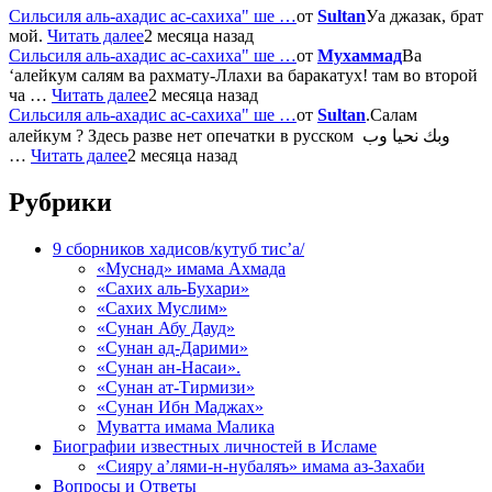
Сильсиля аль-ахадис ас-сахиха" ше …
от
Sultan
Уа джазак, брат
мой.
Читать далее
2 месяца назад
Сильсиля аль-ахадис ас-сахиха" ше …
от
Мухаммад
Ва
‘алейкум салям ва рахмату-Ллахи ва баракатух! там во второй
ча …
Читать далее
2 месяца назад
Сильсиля аль-ахадис ас-сахиха" ше …
от
Sultan
.Салам
алейкум ? Здесь разве нет опечатки в русском وبك نحيا وب
…
Читать далее
2 месяца назад
Рубрики
9 сборников хадисов/кутуб тис’а/
«Муснад» имама Ахмада
«Сахих аль-Бухари»
«Сахих Муслим»
«Сунан Абу Дауд»
«Сунан ад-Дарими»
«Сунан ан-Насаи».
«Сунан ат-Тирмизи»
«Сунан Ибн Маджах»
Муватта имама Малика
Биографии известных личностей в Исламе
«Сияру а’лями-н-нубаляъ» имама аз-Захаби
Вопросы и Ответы