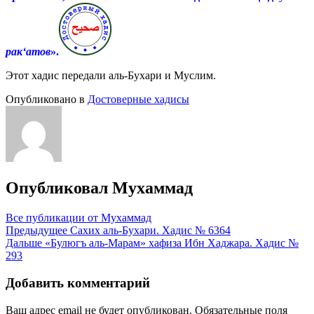
рак‘атов
».
Этот хадис передали аль-Бухари и Муслим.
Опубликовано в
Достоверные хадисы
Опубликовал
Мухаммад
Все публикации от Мухаммад
Навигация
Предыдущее
Сахих аль-Бухари. Хадис № 6364
Дальше
«Булюгъ аль-Марам» хафиза Ибн Хаджара. Хадис №
по
293
записям
Добавить комментарий
Ваш адрес email не будет опубликован.
Обязательные поля