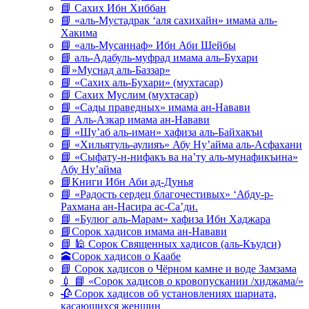
📘 Сахих Ибн Хиббан
📘 «аль-Мустадрак ‘аля сахихайн» имама аль-
Хакима
📘 «аль-Мусаннаф» Ибн Аби Шейбы
📘 аль-Адабуль-муфрад имама аль-Бухари
📘»Муснад аль-Баззар»
📘 «Сахих аль-Бухари» (мухтасар)
📘 Сахих Муслим (мухтасар)
📘 «Сады праведных» имама ан-Навави
📘 Аль-Азкар имама ан-Навави
📘 «Шу’аб аль-иман» хафиза аль-Байхакъи
📘 «Хильятуль-аулияъ» Абу Ну’айма аль-Асфахани
📘 «Сыфату-н-нифакъ ва на’ту аль-мунафикъина»
Абу Ну’айма
📘Книги Ибн Аби ад-Дунья
📘 «Радость сердец благочестивых» ‘Абду-р-
Рахмана ан-Насира ас-Са’ди.
📘 «Булюг аль-Марам» хафиза Ибн Хаджара
📘Сорок хадисов имама ан-Навави
📘 🕌 Сорок Священных хадисов (аль-Къудси)
🕋Сорок хадисов о Каабе
📘 Сорок хадисов о Чёрном камне и воде Замзама
💉 📘 «Сорок хадисов о кровопускании /хиджама/»
🥀 Сорок хадисов об установлениях шариата,
касающихся женщин