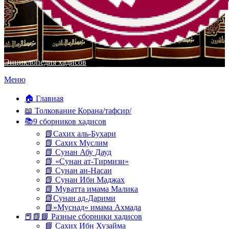
Энциклопедия хадисов
Перейти
Меню
к
содержимому
🏠 Главная
📖 Толкование Корана/тафсир/
📚9 сборников хадисов
📗Сахих аль-Бухари
📗 Сахих Муслим
📗 Сунан Абу Дауд
📗 «Сунан ат-Тирмизи»
📗 Сунан ан-Насаи
📗 Сунан Ибн Маджах
📗 Муватта имама Малика
📗Сунан ад-Дарими
📗»Муснад» имама Ахмада
📕📗📘 Разные сборники хадисов
📘 Сахих Ибн Хузайма