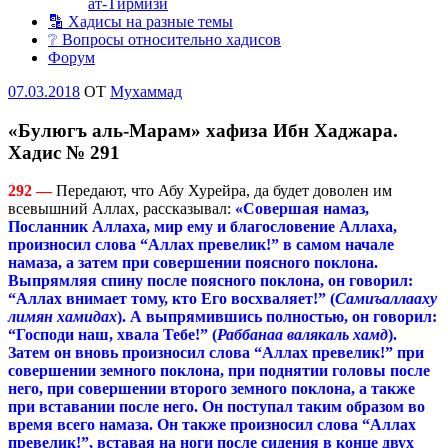
ат-Тирмизи
🔡 Хадисы на разные темы
❔ Вопросы относительно хадисов
Форум
Опубликовано
07.03.2018
OT
Мухаммад
«Булюгъ аль-Марам» хафиза Ибн Хаджара.
Хадис № 291
292 —
Передают, что Абу Хурейра, да будет доволен им
всевышний Аллах, рассказывал:
«Совершая намаз,
Посланник Аллаха, мир ему и благословение Аллаха,
произносил слова “Аллах превелик!” в самом начале
намаза, а затем при совершении поясного поклона.
Выпрямляя спину после поясного поклона, он говорил:
“Аллах внимает тому, кто Его восхваляет!” (
Самиъаллааху
лимян хамидах
). А выпрямившись полностью, он говорил:
“Господи наш, хвала Тебе!” (
Раббанаа валякаль хамд
).
Затем он вновь произносил слова “Аллах превелик!” при
совершении земного поклона, при поднятии головы после
него, при совершении второго земного поклона, а также
при вставании после него. Он поступал таким образом во
время всего намаза. Он также произносил слова “Аллах
превелик!”, вставая на ноги после сидения в конце двух