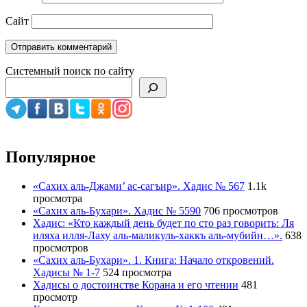
Сайт
Системный поиск по сайту
Популярное
«Сахих аль-Джами’ ас-сагъир». Хадис № 567
1.1k
просмотра
«Сахих аль-Бухари». Хадис № 5590
706 просмотров
Хадис: «Кто каждый день будет по сто раз говорить: Ля
иляха илля-Лаху аль-маликуль-хаккъ аль-мубийн…».
638
просмотров
«Сахих аль-Бухари». 1. Книга: Начало откровений.
Хадисы № 1-7
524 просмотра
Хадисы о достоинстве Корана и его чтении
481
просмотр