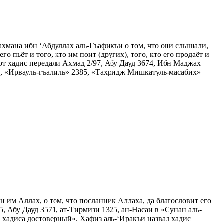
мана ибн ‘Абдуллах аль-Гъафикъи о том, что они слышали,
о пьёт и того, кто им поит (других), того, кто его продаёт и
 Этот хадис передали Ахмад 2/97, Абу Дауд 3674, Ибн Маджах
91, «Ирвауль-гъалиль» 2385, «Тахридж Мишкатуль-масабих»
им Аллах, о том, что посланник Аллаха, да благословит его
65, Абу Дауд 3571, ат-Тирмизи 1325, ан-Насаи в «Сунан аль-
д хадиса достоверный». Хафиз аль-‘Иракъи назвал хадис