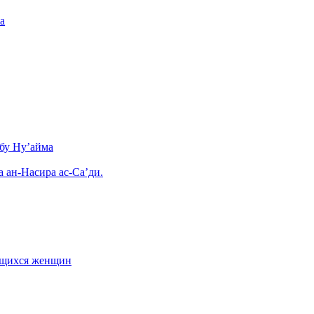
а
бу Ну’айма
а ан-Насира ас-Са’ди.
ающихся женщин