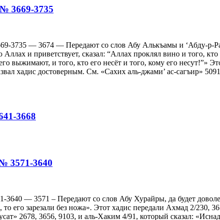
№№ 3669-3735
-3735 — 3674 — Передают со слов Абу Алькъамы и ‘Абду-р-Рах
ллах и приветствует, сказал: “Аллах проклял вино и того, кто ег
о его выжимают, и того, кто его несёт и того, кому его несут!”»
азвал хадис достоверным. См. «Сахих аль-джами’ ас-сагъир» 50
641-3668
№№ 3571-3640
640 — 3571 – Передают со слов Абу Хурайры, да будет доволен 
, то его зарезали без ножа». Этот хадис передали Ахмад 2/230, 3
ат» 2678, 3656, 9103, и аль-Хаким 4/91, который сказал: «Исна