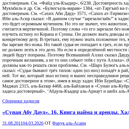
достоверным. См. «Файд уль-Къадир», 6/238. Достоверность х
Мукъбиль и др. См. «Булюгъуль-марам» 1384, «ат-Таргъиб ва-т
достоверным. См. «Сахих Аби Дауд» 3571, «Сахих ат-Тирмизи»
Ибн аль-Асир сказал: «В данном случае “зарезали/забх/” в хади
это будет огромным мучением. Но это не значит, что животное, 
считается мертвечиной. Поэтому слова «то его зарезали без нож
изучить истину из Корана и Сунны. Он должен знать доводы и
конкретному делу. В-третьих, ему нужно знать положение тех, 
бы зарезан без ножа. Но такой судья не попадает в грех, если 
не должен лезть в это дело. Но если в определённой местности 
людей будут попраны. Поэтому Всевышний Аллах сказал Дауду 
порочным желаниям, а не то они собьют тебя с пути Аллаха». (С
должны как-то решать свои проблемы. См. «Шарх Булюгъ аль-ма
сказал: «Судьи бывают трёх типов: один (из них) попадёт в рай,
ней. Тот же, который знал истину и вынес несправедливое решен
самое достоверное в этом», имея в виду хадис Ибн Бурейды: «
Маджах 2315, аль-Баззар 4468, аль-Байхакъи в «Сунан аль-Кубр
хадиса достоверный». ‘Абдуль-Къадир аль-Арнаут и шейх аль
Сборники хадисов
«Сунан Абу Дауд». 16. Книга найма и аренды. Ха
Опубликовано
31.08.2011
04.03.2026
OT
Фарук аль-Асари