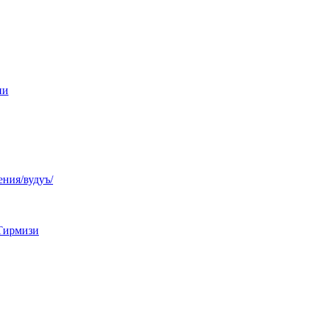
ни
ния/вудуъ/
Тирмизи