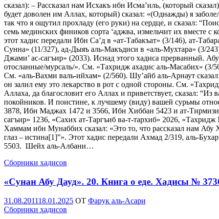
сказал): – Рассказал нам Исхакъ ибн Исма’иль, (который сказал
будет доволен им Аллах, который) сказал: «(Однажды) я заболе
так что я ощутил прохладу (его руки) на сердце, и сказал: “Пои
семь мединских фиников сорта ‘аджва, измельчит их вместе с ко
этот хадис передали Ибн Са’д в «ат-Табакъат» (3/146), ат-Таба
Сунна» (11/327), ад-Дыяъ аль-Макъдиси в «аль-Мухтара» (3/24
Джами’ ас-сагъир» (2033). Иснад этого хадиса прерванный. Абу
отосланные/мурсаль/». См. «Тахридж ахадис аль-Масабих» (3/50
См. «аль-Вахми валь-ийхам» (2/560). Шу’айб аль-Арнаут сказал
он залил ему это лекарство в рот с одной стороны. См. «Тахри
Аллаха, да благословит его Аллах и приветствует, сказал: “Из
покойников. И поистине, к лучшему (виду) вашей сурьмы относи
3878, Ибн Маджах 1472 и 3566, Ибн Хиббан 5423 и ат-Тирмизи
сагъир» 1236, «Сахих ат-Таргъиб ва-т-тархиб» 2026, «Тахридж
Хаммам ибн Мунаббих сказал: «Это то, что рассказал нам Абу Х
глаз – истина[1]”». Этот хадис передали Ахмад 2/319, аль-Бух
5503. Шейх аль-Албани…
Сборники хадисов
«Сунан Абу Дауд». 20. Книга о еде. Хадисы № 373
Опубликовано
31.08.2011
18.01.2025
OT
Фарук аль-Асари
Сборники хадисов