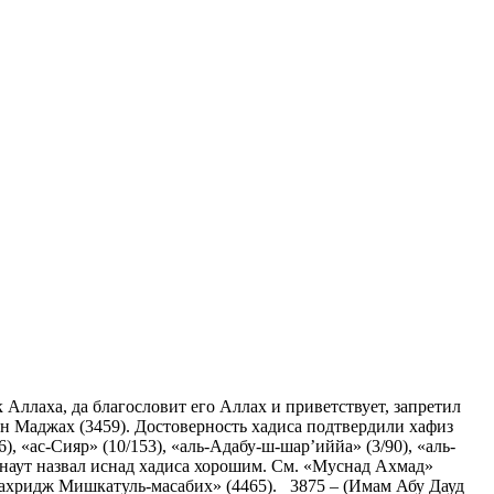
аха, да благословит его Аллах и приветствует, запретил
Ибн Маджах (3459). Достоверность хадиса подтвердили хафиз
 «ас-Сияр» (10/153), «аль-Адабу-ш-шар’иййа» (3/90), «аль-
рнаут назвал иснад хадиса хорошим. См. «Муснад Ахмад»
«Тахридж Мишкатуль-масабих» (4465). 3875 – (Имам Абу Дауд