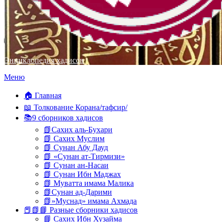
Энциклопедия хадисов
Перейти
Меню
к
содержимому
🏠 Главная
📖 Толкование Корана/тафсир/
📚9 сборников хадисов
📗Сахих аль-Бухари
📗 Сахих Муслим
📗 Сунан Абу Дауд
📗 «Сунан ат-Тирмизи»
📗 Сунан ан-Насаи
📗 Сунан Ибн Маджах
📗 Муватта имама Малика
📗Сунан ад-Дарими
📗»Муснад» имама Ахмада
📕📗📘 Разные сборники хадисов
📘 Сахих Ибн Хузайма