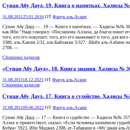
Сунан Абу Дауд. 19. Книга о напитках. Хадисы 
Опубликовано
31.08.2011
25.01.2016
OT
Фарук аль-Асари
Сунан Абу Дауд — 19 — Книга о напитках. — Хадисы №№ 3669
как Ибн ‘Умар говорил: «Посланник Аллаха, да благословит его А
того, кто его покупает, того, кто его выжимает и того, для ког
3380, аль-Хаким 2/32, аль-Байхакъи 5/327. Шейх аль-Албани н
2708. —
Сборники хадисов
«Сунан Абу Дауд». 18. Книга знания. Хадисы № 3
Опубликовано
31.08.2011
18.12.2025
OT
Фарук аль-Асари
Сборники хадисов
Сунан Абу Дауд. 17. Книга о судействе. Хадисы 
Опубликовано
31.08.2011
09.06.2022
OT
Фарук аль-Асари
Сунан Абу Дауд — 17 — Книга о судействе — Хадисы №№ 3571-3
Аллах и приветствует, сказал: «Если человека назначили судьей
Кубра» 5923, Ибн Маджах 2308, ат-Табарани в «Му’джам аль-Аус