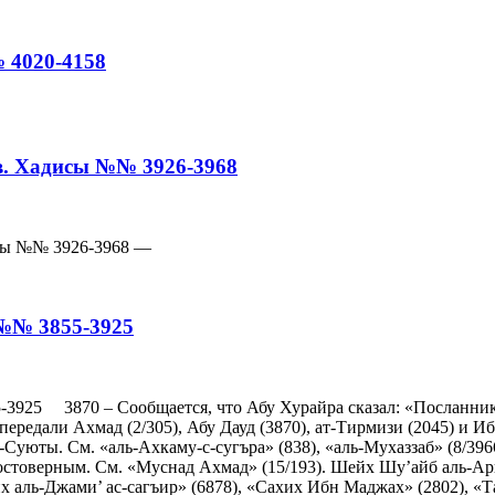
№ 4020-4158
ов. Хадисы №№ 3926-3968
дисы №№ 3926-3968 —
 №№ 3855-3925
 3870 – Сообщается, что Абу Хурайра сказал: «Посланник Алл
передали Ахмад (2/305), Абу Дауд (3870), ат-Тирмизи (2045) и 
юты. См. «аль-Ахкаму-с-сугъра» (838), «аль-Мухаззаб» (8/3966),
достоверным. См. «Муснад Ахмад» (15/193). Шейх Шу’айб аль-А
их аль-Джами’ ас-сагъир» (6878), «Сахих Ибн Маджах» (2802), 