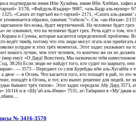
адиса подтвердили имам Ибн Хузайма, имам Ибн Хиббан, хафиз 
-тархиб» 3/178, «Файдуль-Къадир» 9087, «аль-Бадр аль-мунир» 9
 1325, «Сахих ат-таргъиб ва-т-тархиб» 2171, «Сахих аль-джами
се упоминается образно, означая: “гибель”». См. «ан-Нихая» 2/1
зарезанное без ножа, будет мертвечиной. На человеке будет грех
а» не означают, что на человеке будет грех. Речь идёт о том, ч
з Корана и Сунны, которые касаются определенной проблемы. Во
кто ведёт тяжбу, потому что эти люди могут лгать или прибегать 
проявлял усердие в этих трёх моментах. Этот хадис указывает на 
нет никого лучше, чем этот человек, то конечно же он не должен 
(мир ему): «О Дауд! Воистину, Мы назначили тебя наместником 
од, 38:26) Если люди не найдут того, кто судит по шариату, они
рам». — 3573 – Передают со слов Бурейды ибн аль-Хусайба о том
 а двое — в Огонь. Что касается того, кто попадёт в рай, то это
ие, попадёт в Огонь, и тот, кто вынес решение для людей, не зн
Судьи бывают трёх типов». Этот хадис передали Абу Дауд 3573, 
а» 10/116 и в «Шу’аб аль-Иман» 7531, ат-Табарани в «Му’джам а
-Албани…
дисы № 3416-3570