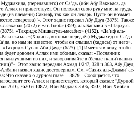
 Муджахида, (передавшего) от Са’да, (ибн Абу Ваккъаса, да
го Аллах и приветствует. Он положил свою руку мне на грудь,
ьде (из племени) Сакъиф, так как он лекарь. Пусть он возьмёт
естве лекарства)”». Этот хадис передал Абу Дауд (3875). Также
с-сахаба» (2072) и «ат-Тыбб» (359), аль-Багъави в «Шарху-с-
 (3875), «Тахридж Мишкатуль-масабих» (4152), «Да’иф аль-
-Рази сказал: «(Хадисы, которые передаёт) Муджахид от Са’да –
’да, но нам не известно, чтобы он слышал (хадисы) от него».
 «Тахридж Сунан Аби Дауд» (6/25). [1] Имеется в виду, чтобы
 да будет доволен Аллах ими обоими, сказал: «Посланник
тся наилучшими из них, и заворачивайте в (белые ткани) ваших
ниц)”». Этот хадис передали Ахмад 1/247, 328 и 363, Абу Дауд
Албани назвал хадис достоверным. См. «Сахих аль-Джами’ ас-
а: Что сказано о дурном глазе 3879 – Сообщается, что
лагословит его Аллах и приветствует, который сказал: “Дурной
бра» 7616, 7620 и 10872, Ибн Маджах 3506, 3507, Ибн Хиббан