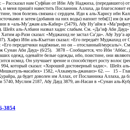
): – Рассказал нам Суфйан от Ибн Абу Наджиха, (передавшего) от
л, и меня пришёл навестить Посланник Аллаха, да благословит е
стине, твоя болезнь связана с сердцем. Иди к аль-Харису ибн Кал
сточками и затем (добавив на них воды) напоит тебя[1] им (в кач
рани в «аль-Му’джам аль-Кабир» (5479), Абу Ну’айм в «Ма’рифату-
3). Шейх аль-Албани назвал хадис слабым. См. «Да’иф Аби Дауд»
 Хатим ар-Рази сказал: «Муджахид не застал Са’да». Абу Зур’а ар
7). Хафиз Ибн аль-Къаттан сказал: «Его передаёт Муджахид от Са
: «Его передатчики надёжные, но он – отосланный/мурсаль/». См.
дж Сунан Аби Дауд» (6/25). 3878 – Сообщается, что Ибн ‘Аббас,
 ваших одежд, одевайте белые одежды, ибо, поистине, они являю
тся исмид. Он улучшает зрение и способствует росту волос (рес
 994, который сказал: «Хороший достоверный хадис». Шейх аль-
 Мишкатуль-масабих» 1582, «Ахкамуль-джанаиз» 62. — 15 – Глав
урайра, да будет доволен им Аллах, от Посланника Аллаха, да б
ари 5740, Муслим 2187, Абу Дауд 3879, ан-Насаи в «Сунан аль-Ку
6-3854