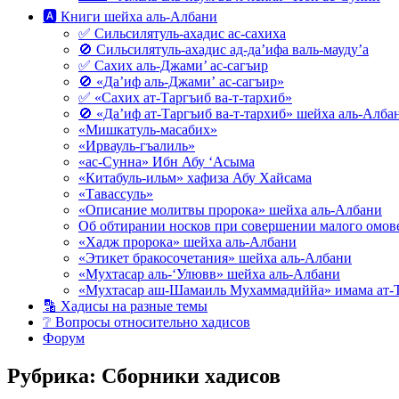
🅰 Книги шейха аль-Албани
✅ Сильсилятуль-ахадис ас-сахиха
🚫 Сильсилятуль-ахадис ад-да’ифа валь-мауду’а
✅ Сахих аль-Джами’ ас-сагъир
🚫 «Да’иф аль-Джами’ ас-сагъир»
✅ «Сахих ат-Таргъиб ва-т-тархиб»
🚫 «Да’иф ат-Таргъиб ва-т-тархиб» шейха аль-Алба
«Мишкатуль-масабих»
«Ирвауль-гъалиль»
«ас-Сунна» Ибн Абу ‘Асыма
«Китабуль-ильм» хафиза Абу Хайсама
«Тавассуль»
«Описание молитвы пророка» шейха аль-Албани
Об обтирании носков при совершении малого омове
«Хадж пророка» шейха аль-Албани
«Этикет бракосочетания» шейха аль-Албани
«Мухтасар аль-‘Улювв» шейха аль-Албани
«Мухтасар аш-Шамаиль Мухаммадиййа» имама ат-
🔡 Хадисы на разные темы
❔ Вопросы относительно хадисов
Форум
Рубрика:
Сборники хадисов