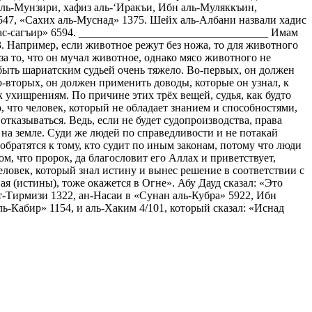
аль-Мунзири, хафиз аль-‘Иракъи, Ибн аль-Муляккъин,
/547, «Сахих аль-Муснад» 1375. Шейх аль-Албани назвали хадис
’ ас-сагъир» 6594. __________________________________ Имам
53. Например, если животное режут без ножа, то для животного
 за то, что он мучал животное, однако мясо животного не
то быть шариатским судьей очень тяжело. Во-первых, он должен
-вторых, он должен применить доводы, которые он узнал, к
к ухищрениям. По причине этих трёх вещей, судья, как будто
то, что человек, который не обладает знанием и способностями,
отказываться. Ведь, если не будет судопроизводства, права
на земле. Суди же людей по справедливости и не потакай
 обратятся к тому, кто судит по иным законам, потому что люди
, что пророк, да благословит его Аллах и приветствует,
 человек, который знал истину и вынес решение в соответствии с
ая (истины), тоже окажется в Огне». Абу Дауд сказал: «Это
ат-Тирмизи 1322, ан-Насаи в «Сунан аль-Кубра» 5922, Ибн
ль-Кабир» 1154, и аль-Хаким 4/101, который сказал: «Иснад