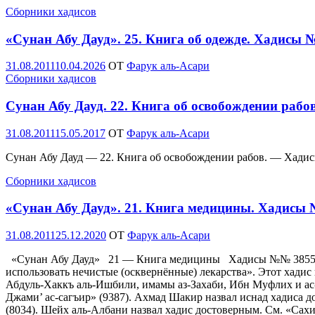
Сборники хадисов
«Сунан Абу Дауд». 25. Книга об одежде. Хадисы 
Опубликовано
31.08.2011
10.04.2026
OT
Фарук аль-Асари
Сборники хадисов
Сунан Абу Дауд. 22. Книга об освобождении раб
Опубликовано
31.08.2011
15.05.2017
OT
Фарук аль-Асари
Сунан Абу Дауд — 22. Книга об освобождении рабов. — Ха
Сборники хадисов
«Сунан Абу Дауд». 21. Книга медицины. Хадисы
Опубликовано
31.08.2011
25.12.2020
OT
Фарук аль-Асари
«Сунан Абу Дауд» 21 — Книга медицины Хадисы №№ 3855-3925
использовать нечистые (осквернённые) лекарства». Этот хадис 
Абдуль-Хаккъ аль-Ишбили, имамы аз-Захаби, Ибн Муфлих и ас-Су
Джами’ ас-сагъир» (9387). Ахмад Шакир назвал иснад хадиса 
(8034). Шейх аль-Албани назвал хадис достоверным. См. «Сах