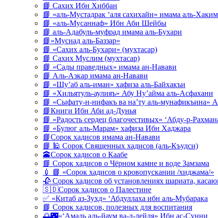
📘 Сахих Ибн Хиббан
📘 «аль-Мустадрак ‘аля сахихайн» имама аль-Хаким
📘 «аль-Мусаннаф» Ибн Аби Шейбы
📘 аль-Адабуль-муфрад имама аль-Бухари
📘»Муснад аль-Баззар»
📘 «Сахих аль-Бухари» (мухтасар)
📘 Сахих Муслим (мухтасар)
📘 «Сады праведных» имама ан-Навави
📘 Аль-Азкар имама ан-Навави
📘 «Шу’аб аль-иман» хафиза аль-Байхакъи
📘 «Хильятуль-аулияъ» Абу Ну’айма аль-Асфахани
📘 «Сыфату-н-нифакъ ва на’ту аль-мунафикъина» А
📘Книги Ибн Аби ад-Дунья
📘 «Радость сердец благочестивых» ‘Абду-р-Рахман
📘 «Булюг аль-Марам» хафиза Ибн Хаджара
📘Сорок хадисов имама ан-Навави
📘 🕌 Сорок Священных хадисов (аль-Къудси)
🕋Сорок хадисов о Каабе
📘 Сорок хадисов о Чёрном камне и воде Замзама
💉 📘 «Сорок хадисов о кровопускании /хиджама/»
🥀 Сорок хадисов об установлениях шариата, кас
🇸🇩Сорок хадисов о Палестине
✅ «Китаб аз-Зухд» ‘Абдуллаха ибн аль-Мубарака
📘 Сорок хадисов, полезных для воспитания
🌅🌃«‘Амаль аль-йаум ва-л-лейля» Ибн ас-Сунни