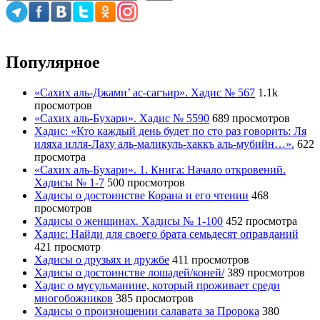
Популярное
«Сахих аль-Джами’ ас-сагъир». Хадис № 567
1.1k
просмотров
«Сахих аль-Бухари». Хадис № 5590
689 просмотров
Хадис: «Кто каждый день будет по сто раз говорить: Ля
иляха илля-Лаху аль-маликуль-хаккъ аль-мубийн…».
622
просмотра
«Сахих аль-Бухари». 1. Книга: Начало откровений.
Хадисы № 1-7
500 просмотров
Хадисы о достоинстве Корана и его чтении
468
просмотров
Хадисы о женщинах. Хадисы № 1-100
452 просмотра
Хадис: Найди для своего брата семьдесят оправданий
421 просмотр
Хадисы о друзьях и дружбе
411 просмотров
Хадисы о достоинстве лошадей/коней/
389 просмотров
Хадис о мусульманине, который проживает среди
многобожников
385 просмотров
Хадисы о произношении салавата за Пророка
380