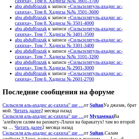
сахиха». Том 8. Хадисы №№ 3601-3700
abu abduRrazak
к записи
«Сильсилятуль-ахадис ас-
сахиха». Том 8. Хадисы №№ 3501-3600
abu abduRrazak
к записи
«Сильсилятуль-ахадис ас-
сахиха». Том 8. Хадисы № 3501-4000
abu abduRrazak
к записи
«Сильсилятуль-ахадис ас-
сахиха». Том 7. Хадисы № 3401-3500
abu abduRrazak
к записи
«Сильсилятуль-ахадис ас-
сахиха». Том 7. Хадисы № 3301-3400
abu abduRrazak
к записи
«Сильсилятуль-ахадис ас-
сахиха». Том 7. Хадисы №№ 3101-3200
abu abduRrazak
к записи
«Сильсилятуль-ахадис ас-
сахиха». Том 6. Хадисы № 2901-3000
abu abduRrazak
к записи
«Сильсилятуль-ахадис ас-
сахиха». Том 6. Хадисы № 2601-2700
Последние сообщения на форуме
Сильсиля аль-ахадис ас-сахиха" ше …
от
Sultan
Уа джазак, брат
мой.
Читать далее
2 месяца назад
Сильсиля аль-ахадис ас-сахиха" ше …
от
Мухаммад
Ва
‘алейкум салям ва рахмату-Ллахи ва баракатух! там во второй
ча …
Читать далее
2 месяца назад
Сильсиля аль-ахадис ас-сахиха" ше …
от
Sultan
.Салам
алейкум ? Здесь разве нет опечатки в русском وبك نحيا وب