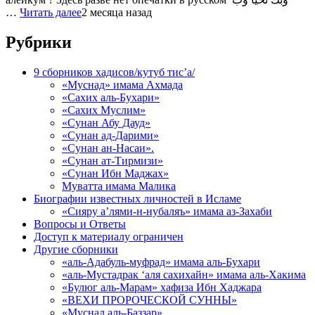
…
Читать далее
2 месяца назад
Рубрики
9 сборников хадисов/кутуб тис’а/
«Муснад» имама Ахмада
«Сахих аль-Бухари»
«Сахих Муслим»
«Сунан Абу Дауд»
«Сунан ад-Дарими»
«Сунан ан-Насаи».
«Сунан ат-Тирмизи»
«Сунан Ибн Маджах»
Муватта имама Малика
Биографии известных личностей в Исламе
«Сияру а’лями-н-нубаляъ» имама аз-Захаби
Вопросы и Ответы
Доступ к материалу ограничен
Другие сборники
«аль-Адабуль-муфрад» имама аль-Бухари
«аль-Мустадрак ‘аля сахихайн» имама аль-Хакима
«Булюг аль-Марам» хафиза Ибн Хаджара
«ВЕХИ ПРОРОЧЕСКОЙ СУННЫ»
«Муснад аль-Баззар»