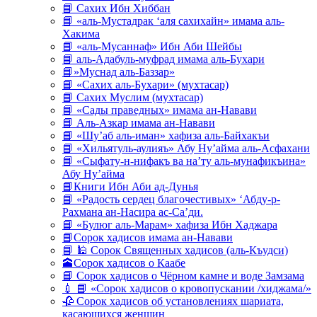
📘 Сахих Ибн Хиббан
📘 «аль-Мустадрак ‘аля сахихайн» имама аль-
Хакима
📘 «аль-Мусаннаф» Ибн Аби Шейбы
📘 аль-Адабуль-муфрад имама аль-Бухари
📘»Муснад аль-Баззар»
📘 «Сахих аль-Бухари» (мухтасар)
📘 Сахих Муслим (мухтасар)
📘 «Сады праведных» имама ан-Навави
📘 Аль-Азкар имама ан-Навави
📘 «Шу’аб аль-иман» хафиза аль-Байхакъи
📘 «Хильятуль-аулияъ» Абу Ну’айма аль-Асфахани
📘 «Сыфату-н-нифакъ ва на’ту аль-мунафикъина»
Абу Ну’айма
📘Книги Ибн Аби ад-Дунья
📘 «Радость сердец благочестивых» ‘Абду-р-
Рахмана ан-Насира ас-Са’ди.
📘 «Булюг аль-Марам» хафиза Ибн Хаджара
📘Сорок хадисов имама ан-Навави
📘 🕌 Сорок Священных хадисов (аль-Къудси)
🕋Сорок хадисов о Каабе
📘 Сорок хадисов о Чёрном камне и воде Замзама
💉 📘 «Сорок хадисов о кровопускании /хиджама/»
🥀 Сорок хадисов об установлениях шариата,
касающихся женщин