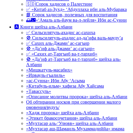
🇸🇩Сорок хадисов о Палестине
✅ «Китаб аз-Зухд» ‘Абдуллаха ибн аль-Мубарака
📘 Сорок хадисов, полезных для воспитания
🌅🌃«‘Амаль аль-йаум ва-л-лейля» Ибн ас-Сунни
🅰 Книги шейха аль-Албани
✅ Сильсилятуль-ахадис ас-сахиха
🚫 Сильсилятуль-ахадис ад-да’ифа валь-мауду’а
✅ Сахих аль-Джами’ ас-сагъир
🚫 «Да’иф аль-Джами’ ас-сагъир»
✅ «Сахих ат-Таргъиб ва-т-тархиб»
🚫 «Да’иф ат-Таргъиб ва-т-тархиб» шейха аль-
Албани
«Мишкатуль-масабих»
«Ирвауль-гъалиль»
«ас-Сунна» Ибн Абу ‘Асыма
«Китабуль-ильм» хафиза Абу Хайсама
«Тавассуль»
«Описание молитвы пророка» шейха аль-Албани
Об обтирании носков при совершении малого
омовения/вудуъ/
«Хадж пророка» шейха аль-Албани
«Этикет бракосочетания» шейха аль-Албани
«Мухтасар аль-‘Улювв» шейха аль-Албани
«Мухтасар аш-Шамаиль Мухаммадиййа» имама