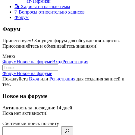
ат-Тирмизи
🔡 Хадисы на разные темы
❔ Вопросы относительно хадисов
Форум
Форум
Приветствуем! Запущен форум для обсуждения хадисов.
Присоединяйтесь и обменивайтесь знаниями!
Меню
Навигация
Форум
Новое на форуме
Вход
Регистрация
Форума
Форум
Форум
Новое на форуме
breadcrumbs
Пожалуйста
Вход
или
Регистрация
для создания записей и
-
тем.
Вы
здесь:
Новое на форуме
Активность за последние 14 дней.
Пока нет активности!
Системный поиск по сайту