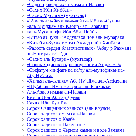
«Сады праведных» имама ан-Навави
«Сахих Ибн Хиббан»
«Сахих Муслим» (мухтасар)
«‘Амаль аль-йаум ва-л-лейля» Ибн ас-Сунни
«аль-Му’джам аль-Кабир» ат-Табарани
«аль-Мусаннаф» Ибн Аби Шейбы
«Китаб аз-Зухд» ‘Абдуллаха ибн аль-Мубарака
«Китаб аз-Зухд» имама Ахмада ибн Ханбаля
«Радость сердец благочестивых» ‘Абду-р-Рахмана
ан-Насира ас-Са’ди.
«Сахих аль-Бухари» (мухтасар)
«Сорок хадисов о кровопускании /хиджама/»
«Сыфату-н-нифакъ ва на’ту аль-мунафикъина»
Абу Ну’айма
«Хильятуль-аулияъ» Абу Ну’айма аль-Асфахани
«Шу’аб аль-Иман» хафиза аль-Байхакъи
Аль-Азкар имама ан-Навави
Книги Ибн Аби ад-Дунья
Сахих Ибн Хузайма
Сорок Священных хадисов (аль-Къудси)
Сорок хадисов имама ан-Навави
Сорок хадисов о Каабе
Сорок хадисов о Палестине
Сорок хадисов о Чёрном камне и воде Замзама
Сорок хадисов об установлениях шариата,