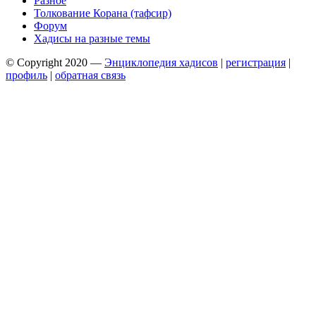
Разное
Толкование Корана (тафсир)
Форум
Хадисы на разные темы
© Copyright 2020 —
Энциклопедия хадисов
|
регистрация
|
профиль
|
обратная связь
Wisteria Theme by
WPFriendship
⋅
Powered by
WordPress