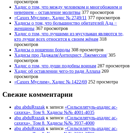
просмотров
Хадис о том, что между человеком и многобожием и
неверием – оставление молитвы
377 просмотров
«Сахих Муслим». Хадис № 2749/11
377 просмотров
Хадисы о том, что большинство обитателей Ада −
женщины
367 просмотров
Хадис о том, что лучшими из мусульман являются те,
кто лучше всех относится к своим жёнам
318
просмотров
Хадисы о ношении бороды
308 просмотров
Хадисы про Даджаля/Антихрист, Лжемессия/
305
просмотров
Хадис о том, что души подобны воинам
287 просмотров
Хадис об оставлении чего-то ради Аллаха
269
просмотров
«Сахих Муслим». Хадис № 1422/69
252 просмотра
Свежие комментарии
abu abduRrazak
к записи
«Сильсилятуль-ахадис ас-
сахиха». Том 9. Хадисы №№ 4001-4035
abu abduRrazak
к записи
«Сильсилятуль-ахадис ас-
сахиха». Том 8. Хадисы №№ 3937-4000
abu abduRrazak
к записи
«Сильсилятуль-ахадис ас-