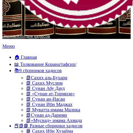
Энциклопедия хадисов
Перейти
Меню
к
содержимому
🏠 Главная
📖 Толкование Корана/тафсир/
📚9 сборников хадисов
📗Сахих аль-Бухари
📗 Сахих Муслим
📗 Сунан Абу Дауд
📗 «Сунан ат-Тирмизи»
📗 Сунан ан-Насаи
📗 Сунан Ибн Маджах
📗 Муватта имама Малика
📗Сунан ад-Дарими
📗»Муснад» имама Ахмада
📕📗📘 Разные сборники хадисов
📘 Сахих Ибн Хузайма