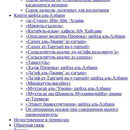
касающихся женщин
Сорок хадисов, полезных для воспитания
Книги шейха аль-Албани
«ас-Сунна» Ибн Аби ‘Асыма
«Ирвауль-гъалиль»
«Китабуль-ильм» хафиза Абу Хайсама
«Описание молитвы Пророка» шейха аль-Албани
«Сахих аль-Джами’ ас-сагъир»
«Сахих ат-Таргъиб ва-т-тархиб»
«Сильсилятуль-ахадис ад-да’ифа валь-мауду’а»
«Сильсилятуль-ахадис ас-сахиха»
«Тавассуль»
«Хадж Пророка» шейха аль-Албани
«Да’иф аль-Джами’ ас-сагъир»
«Да’иф ат-Таргъиб ва-т-тархиб» шейха аль-Албани
«Мишкатуль-масабих»
«Мухтасар аль-‘Улювв» шейха аль-Албани
«Мухтасар аш-Шамаиль Мухаммадиййа» имама
ат-Тирмизи
«Этикет бракосочетания» шейха аль-Албани
Об обтирании носков при совершении малого
омовения/вудуъ/
Недостоверное в переводах
Обратная связь