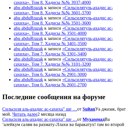
сахиха». Том 8. Хадисы №№ 3937-4000
abu abduRrazak
к записи
«Сильсилятуль-ахадис ас-
сахиха». Том 8. Хадисы №№ 3601-3700
abu abduRrazak
к записи
«Сильсилятуль-ахадис ас-
сахиха». Том 8. Хадисы №№ 3501-3600
abu abduRrazak
к записи
«Сильсилятуль-ахадис ас-
сахиха». Том 8. Хадисы № 3501-4000
abu abduRrazak
к записи
«Сильсилятуль-ахадис ас-
сахиха». Том 7. Хадисы № 3401-3500
abu abduRrazak
к записи
«Сильсилятуль-ахадис ас-
сахиха». Том 7. Хадисы № 3301-3400
abu abduRrazak
к записи
«Сильсилятуль-ахадис ас-
сахиха». Том 7. Хадисы №№ 3101-3200
abu abduRrazak
к записи
«Сильсилятуль-ахадис ас-
сахиха». Том 6. Хадисы № 2901-3000
abu abduRrazak
к записи
«Сильсилятуль-ахадис ас-
сахиха». Том 6. Хадисы № 2601-2700
Последние сообщения на форуме
Сильсиля аль-ахадис ас-сахиха" ше …
от
Sultan
Уа джазак, брат
мой.
Читать далее
2 месяца назад
Сильсиля аль-ахадис ас-сахиха" ше …
от
Мухаммад
Ва
‘алейкум салям ва рахмату-Ллахи ва баракатух! там во второй