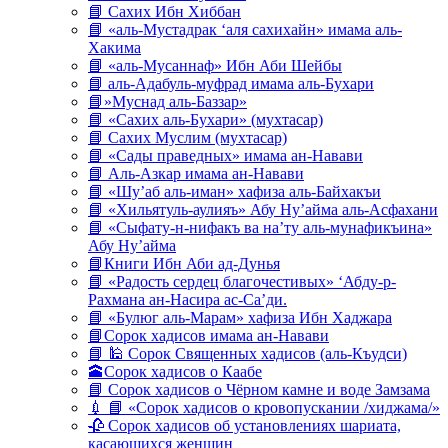
📘 Сахих Ибн Хиббан
📘 «аль-Мустадрак ‘аля сахихайн» имама аль-
Хакима
📘 «аль-Мусаннаф» Ибн Аби Шейбы
📘 аль-Адабуль-муфрад имама аль-Бухари
📘»Муснад аль-Баззар»
📘 «Сахих аль-Бухари» (мухтасар)
📘 Сахих Муслим (мухтасар)
📘 «Сады праведных» имама ан-Навави
📘 Аль-Азкар имама ан-Навави
📘 «Шу’аб аль-иман» хафиза аль-Байхакъи
📘 «Хильятуль-аулияъ» Абу Ну’айма аль-Асфахани
📘 «Сыфату-н-нифакъ ва на’ту аль-мунафикъина»
Абу Ну’айма
📘Книги Ибн Аби ад-Дунья
📘 «Радость сердец благочестивых» ‘Абду-р-
Рахмана ан-Насира ас-Са’ди.
📘 «Булюг аль-Марам» хафиза Ибн Хаджара
📘Сорок хадисов имама ан-Навави
📘 🕌 Сорок Священных хадисов (аль-Къудси)
🕋Сорок хадисов о Каабе
📘 Сорок хадисов о Чёрном камне и воде Замзама
💉 📘 «Сорок хадисов о кровопускании /хиджама/»
🥀 Сорок хадисов об установлениях шариата,
касающихся женщин