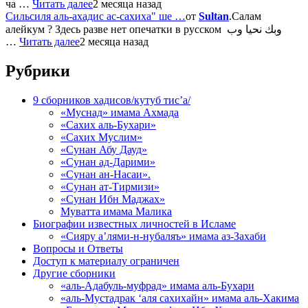
ча …
Читать далее
2 месяца назад
Сильсиля аль-ахадис ас-сахиха" ше …
от
Sultan
.Салам
алейкум ? Здесь разве нет опечатки в русском وبك نحيا وب
…
Читать далее
2 месяца назад
Рубрики
9 сборников хадисов/кутуб тис’а/
«Муснад» имама Ахмада
«Сахих аль-Бухари»
«Сахих Муслим»
«Сунан Абу Дауд»
«Сунан ад-Дарими»
«Сунан ан-Насаи».
«Сунан ат-Тирмизи»
«Сунан Ибн Маджах»
Муватта имама Малика
Биографии известных личностей в Исламе
«Сияру а’лями-н-нубаляъ» имама аз-Захаби
Вопросы и Ответы
Доступ к материалу ограничен
Другие сборники
«аль-Адабуль-муфрад» имама аль-Бухари
«аль-Мустадрак ‘аля сахихайн» имама аль-Хакима