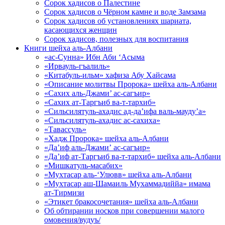
Сорок хадисов о Палестине
Сорок хадисов о Чёрном камне и воде Замзама
Сорок хадисов об установлениях шариата,
касающихся женщин
Сорок хадисов, полезных для воспитания
Книги шейха аль-Албани
«ас-Сунна» Ибн Аби ‘Асыма
«Ирвауль-гъалиль»
«Китабуль-ильм» хафиза Абу Хайсама
«Описание молитвы Пророка» шейха аль-Албани
«Сахих аль-Джами’ ас-сагъир»
«Сахих ат-Таргъиб ва-т-тархиб»
«Сильсилятуль-ахадис ад-да’ифа валь-мауду’а»
«Сильсилятуль-ахадис ас-сахиха»
«Тавассуль»
«Хадж Пророка» шейха аль-Албани
«Да’иф аль-Джами’ ас-сагъир»
«Да’иф ат-Таргъиб ва-т-тархиб» шейха аль-Албани
«Мишкатуль-масабих»
«Мухтасар аль-‘Улювв» шейха аль-Албани
«Мухтасар аш-Шамаиль Мухаммадиййа» имама
ат-Тирмизи
«Этикет бракосочетания» шейха аль-Албани
Об обтирании носков при совершении малого
омовения/вудуъ/