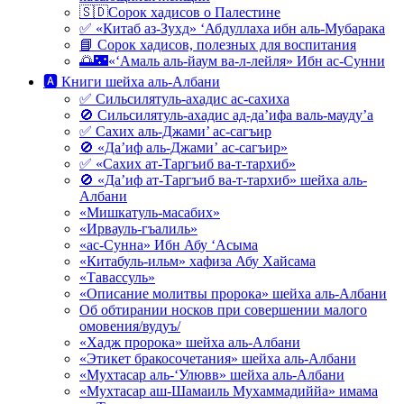
🇸🇩Сорок хадисов о Палестине
✅ «Китаб аз-Зухд» ‘Абдуллаха ибн аль-Мубарака
📘 Сорок хадисов, полезных для воспитания
🌅🌃«‘Амаль аль-йаум ва-л-лейля» Ибн ас-Сунни
🅰 Книги шейха аль-Албани
✅ Сильсилятуль-ахадис ас-сахиха
🚫 Сильсилятуль-ахадис ад-да’ифа валь-мауду’а
✅ Сахих аль-Джами’ ас-сагъир
🚫 «Да’иф аль-Джами’ ас-сагъир»
✅ «Сахих ат-Таргъиб ва-т-тархиб»
🚫 «Да’иф ат-Таргъиб ва-т-тархиб» шейха аль-
Албани
«Мишкатуль-масабих»
«Ирвауль-гъалиль»
«ас-Сунна» Ибн Абу ‘Асыма
«Китабуль-ильм» хафиза Абу Хайсама
«Тавассуль»
«Описание молитвы пророка» шейха аль-Албани
Об обтирании носков при совершении малого
омовения/вудуъ/
«Хадж пророка» шейха аль-Албани
«Этикет бракосочетания» шейха аль-Албани
«Мухтасар аль-‘Улювв» шейха аль-Албани
«Мухтасар аш-Шамаиль Мухаммадиййа» имама