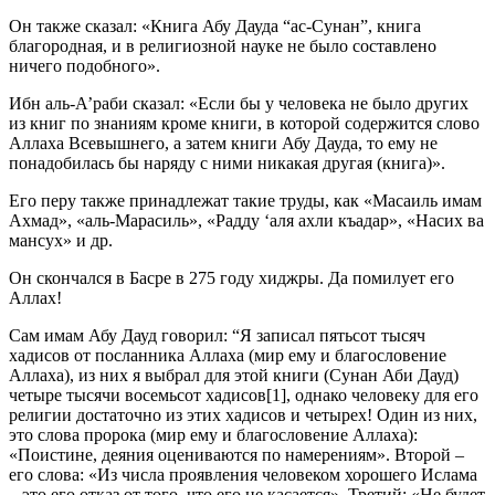
Он также сказал: «Книга Абу Дауда “ас-Сунан”, книга
благородная, и в религиозной науке не было составлено
ничего подобного».
Ибн аль-А’раби сказал: «Если бы у человека не было других
из книг по знаниям кроме книги, в которой содержится слово
Аллаха Всевышнего, а затем книги Абу Дауда, то ему не
понадобилась бы наряду с ними никакая другая (книга)».
Его перу также принадлежат такие труды, как «Масаиль имам
Ахмад», «аль-Марасиль», «Радду ‘аля ахли къадар», «Насих ва
мансух» и др.
Он скончался в Басре в 275 году хиджры. Да помилует его
Аллах!
Сам имам Абу Дауд говорил: “Я записал пятьсот тысяч
хадисов от посланника Аллаха (мир ему и благословение
Аллаха), из них я выбрал для этой книги (Сунан Аби Дауд)
четыре тысячи восемьсот хадисов[1], однако человеку для его
религии достаточно из этих хадисов и четырех! Один из них,
это слова пророка (мир ему и благословение Аллаха):
«Поистине, деяния оцениваются по намерениям». Второй –
его слова: «Из числа проявления человеком хорошего Ислама
– это его отказ от того, что его не касается». Третий: «Не будет