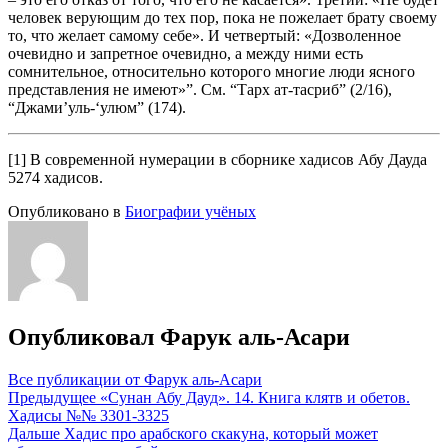
человек верующим до тех пор, пока не пожелает брату своему
то, что желает самому себе». И четвертый: «Дозволенное
очевидно и запретное очевидно, а между ними есть
сомнительное, относительно которого многие люди ясного
представления не имеют»”. См. “Тарх ат-тасриб” (2/16),
“Джами’уль-‘улюм” (174).
[1] В современной нумерации в сборнике хадисов Абу Дауда
5274 хадисов.
Опубликовано в
Биографии учёных
Опубликовал
Фарук аль-Асари
Все публикации от Фарук аль-Асари
Навигация
Предыдущее
«Сунан Абу Дауд». 14. Книга клятв и обетов.
Хадисы №№ 3301-3325
по
Дальше
Хадис про арабского скакуна, который может