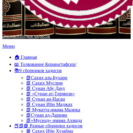
Энциклопедия хадисов
Перейти
Меню
к
содержимому
🏠 Главная
📖 Толкование Корана/тафсир/
📚9 сборников хадисов
📗Сахих аль-Бухари
📗 Сахих Муслим
📗 Сунан Абу Дауд
📗 «Сунан ат-Тирмизи»
📗 Сунан ан-Насаи
📗 Сунан Ибн Маджах
📗 Муватта имама Малика
📗Сунан ад-Дарими
📗»Муснад» имама Ахмада
📕📗📘 Разные сборники хадисов
📘 Сахих Ибн Хузайма