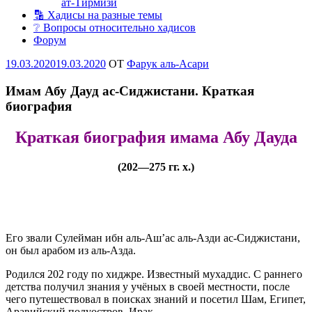
ат-Тирмизи
🔡 Хадисы на разные темы
❔ Вопросы относительно хадисов
Форум
Опубликовано
19.03.2020
19.03.2020
OT
Фарук аль-Асари
Имам Абу Дауд ас-Сиджистани. Краткая
биография
Краткая биография имама Абу Дауда
(202—275 гг. х.)
Его звали Сулейман ибн аль-Аш’ас аль-Азди ас-Сиджистани,
он был арабом из аль-Азда.
Родился 202 году по хиджре. Известный мухаддис. С раннего
детства получил знания у учёных в своей местности, после
чего путешествовал в поисках знаний и посетил Шам, Египет,
Аравийский полуостров, Ирак.