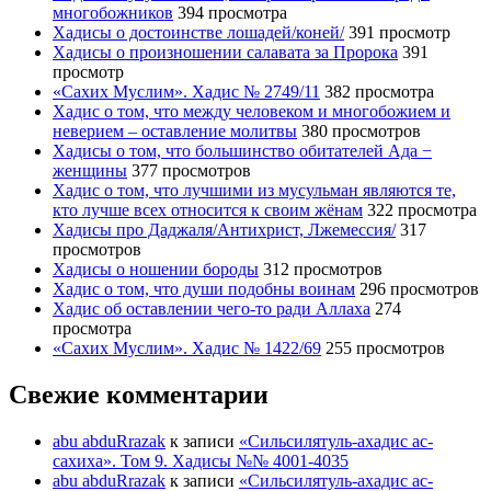
многобожников
394 просмотра
Хадисы о достоинстве лошадей/коней/
391 просмотр
Хадисы о произношении салавата за Пророка
391
просмотр
«Сахих Муслим». Хадис № 2749/11
382 просмотра
Хадис о том, что между человеком и многобожием и
неверием – оставление молитвы
380 просмотров
Хадисы о том, что большинство обитателей Ада −
женщины
377 просмотров
Хадис о том, что лучшими из мусульман являются те,
кто лучше всех относится к своим жёнам
322 просмотра
Хадисы про Даджаля/Антихрист, Лжемессия/
317
просмотров
Хадисы о ношении бороды
312 просмотров
Хадис о том, что души подобны воинам
296 просмотров
Хадис об оставлении чего-то ради Аллаха
274
просмотра
«Сахих Муслим». Хадис № 1422/69
255 просмотров
Свежие комментарии
abu abduRrazak
к записи
«Сильсилятуль-ахадис ас-
сахиха». Том 9. Хадисы №№ 4001-4035
abu abduRrazak
к записи
«Сильсилятуль-ахадис ас-