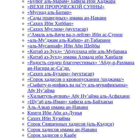
«Булюг аль-Марам» хафиза Ибн Хаджара
«ВЕХИ ПРОРОЧЕСКОЙ СУННЫ»
«Муснад аль-Баззар»
«Сады праведных» имама ан-Навави
«Сахих Ибн Хиббан»
«Сахих Муслим» (мухтасар)
«‘Амаль аль-йаум ва-л-лейля» Ибн ас-Сунни
«аль-Му’джам аль-Кабир» ат-Табарани
«аль-Мусаннаф» Ибн Аби Шейбы
«Китаб аз-Зухд» ‘Абдуллаха ибн аль-Мубарака
«Китаб аз-Зухд» имама Ахмада ибн Ханбаля
«Радость сердец благочестивых» ‘Абду-р-Рахмана
ан-Насира ас-Са’ди.
«Сахих аль-Бухари» (мухтасар)
«Сорок хадисов о кровопускании /хиджама/»
«Сыфату-н-нифакъ ва на’ту аль-мунафикъина»
Абу Ну’айма
«Хильятуль-аулияъ» Абу Ну’айма аль-Асфахани
«Шу’аб аль-Иман» хафиза аль-Байхакъи
Аль-Азкар имама ан-Навави
Книги Ибн Аби ад-Дунья
Сахих Ибн Хузайма
Сорок Священных хадисов (аль-Къудси)
Сорок хадисов имама ан-Навави
Сорок хадисов о Каабе