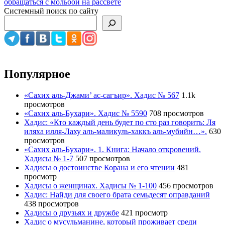
записям
обращаться с мольбой на рассвете
Системный поиск по сайту
Популярное
«Сахих аль-Джами’ ас-сагъир». Хадис № 567
1.1k
просмотров
«Сахих аль-Бухари». Хадис № 5590
708 просмотров
Хадис: «Кто каждый день будет по сто раз говорить: Ля
иляха илля-Лаху аль-маликуль-хаккъ аль-мубийн…».
630
просмотров
«Сахих аль-Бухари». 1. Книга: Начало откровений.
Хадисы № 1-7
507 просмотров
Хадисы о достоинстве Корана и его чтении
481
просмотр
Хадисы о женщинах. Хадисы № 1-100
456 просмотров
Хадис: Найди для своего брата семьдесят оправданий
438 просмотров
Хадисы о друзьях и дружбе
421 просмотр
Хадис о мусульманине, который проживает среди