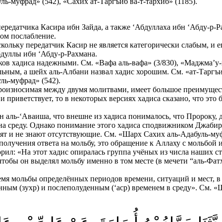
ь-муфрад» (542), «Сахих ат-Таргъиб ва-т-тархиб» (1185).
редатчика Касира ибн Зайда, а также ‘Абдуллаха ибн ‘Абду-р-Р
ом послабление.
ольку передатчик Касир не является категорически слабым, и е
бдуллы ибн ‘Абду-р-Рахмана.
в хадиса надежными. См. «Вафа аль-вафа» (3/830), «Маджма’у-з-
ым, а шейх аль-Албани назвал хадис хорошим. См. «ат-Таргъиб в
ль-муфрад» (542).
, произносимая между двумя молитвами, имеет большое преимущес
и приветствует, то в некоторых версиях хадиса сказано, что это
н аль-‘Аваиша, что внешне из хадиса понималось, что Пророку, 
 на среду. Однако понимание этого хадиса сподвижником Джабиром
дят и не знают отсутствующие. См. «Шарх Сахих аль-Адабуль-муф
получения ответа на мольбу, это обращение к Аллаху с мольбой 
ил: «На этот хадис опиралась группа учёных из числа наших ст
чтобы он выделял мольбу именно в том месте (в мечети “аль-Фатх
мя мольбы определённых периодов времени, ситуаций и мест, в 
ным (зухр) и послеполуденным (‘аср) временем в среду». См. «Ш