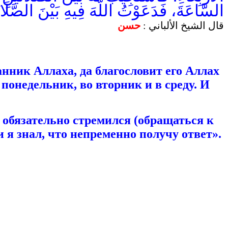
السَّاعَةَ، فَدَعَوْتُ اللَّهَ فِيهِ بَيْنَ الصَّلَاتَي
قال الشيخ الألباني :
حسن
нник Аллаха, да благословит его Аллах
 понедельник, во вторник и в среду. И
я обязательно стремился (обращаться к
 я знал, что непременно получу ответ».