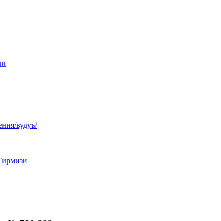
ни
ния/вудуъ/
Тирмизи