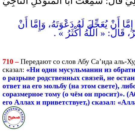
يٍّ قَالَ: سَمِعْتُ أَبَا الْمُتَوَكِّلِ النَّاجِيَّ
« أَنْ يُعَجِّلَ لَهُ دَعْوَتَهُ، وَإِمَّا أَنْ
كْثِرُ، قَالَ: « اللَّهُ أَكْثَرُ
710 –
Передают со слов Абу Са’ида аль-Худ
сказал:
«Ни один мусульманин из обратив
о разрыве родственных связей, не остане
ответ на его мольбу (на этом свете), либ
соразмерное тому (о чём он просит)». (
его Аллах и приветствует,) сказал: «Ал