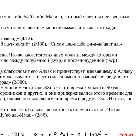
ахмана ибн Ка’ба ибн Малика, который является неизвестным,
го считали надежным многие имамы, а также этот хадис
заваид» (4/12).
а-т-тархиб» (2/180), «Сихам аль-исаба фи-д-да’ават аль-
тво. Что же касается этих двух молитв, между которыми
 было между полуденной (зухр) и послеполуденной (‘аср)
да благословит его Аллах и приветствует, взывавшему к Аллаху
 указывает на то, что смысл именно в мольбе в среду, в это
рад» (2/380).
именно в мечети «аль-Фатх» в это время. Однако шейхуль-
оронников и других, и они придерживались этого времени для
”), однако он выделял именно время (среду)». См. «Икътида ас-
которые есть большая вероятность получить ответ. Что же
у’аб аль-Иман» (2/46).