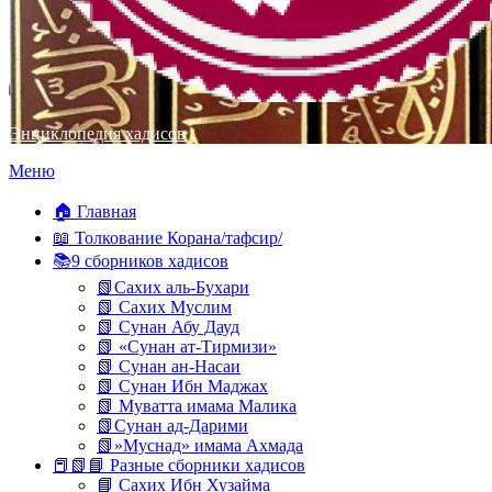
Энциклопедия хадисов
Перейти
Меню
к
содержимому
🏠 Главная
📖 Толкование Корана/тафсир/
📚9 сборников хадисов
📗Сахих аль-Бухари
📗 Сахих Муслим
📗 Сунан Абу Дауд
📗 «Сунан ат-Тирмизи»
📗 Сунан ан-Насаи
📗 Сунан Ибн Маджах
📗 Муватта имама Малика
📗Сунан ад-Дарими
📗»Муснад» имама Ахмада
📕📗📘 Разные сборники хадисов
📘 Сахих Ибн Хузайма