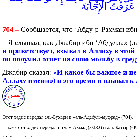
 عَرَفْتُ الْإِجَابَةَ
704 –
Сообщается, что ‘Абду-р-Рахман ибн
– Я слышал, как Джабир ибн ‘Абдуллах (д
и приветствует, взывал к Аллаху в этой
он получил ответ на свою мольбу в сре
Джабир сказал:
«И какое бы важное и не
Аллаху именно) в это время и взывал к 
Этот хадис передал аль-Бухари в «аль-Адабуль-муфрад» (704).
Также этот хадис передали имам Ахмад (3/332) и аль-Баззар («К