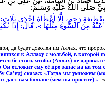
َثَنَا حَمَّادُ بْنُ أُسَامَةَ، عَنْ عَلِيِّ بْنِ عَلِ
بِيِّ صَلَّى اللهُ عَلَيْهِ وَسَلَّمَ
يعَةِ رَحِمٍ، إِلَّا أَعْطَاهُ إِحْدَى ثَلَاثٍ: إِمَّا 
ْفَعَ عَنْهُ مِنَ السُّوءِ مِثْلَهَا ». قَالَ: إِذًا نُ
ри, да будет доволен им Аллах, что пророк,
шихся к Аллаху с мольбой, в которой нет
тся без того, чтобы (Аллах) не даровал 
о Он отложит ему её про запас на на том с
Абу Са’ид) сказал: «Тогда мы умножим (мо
лах даст вам больше (чем вы просите)».
Эт