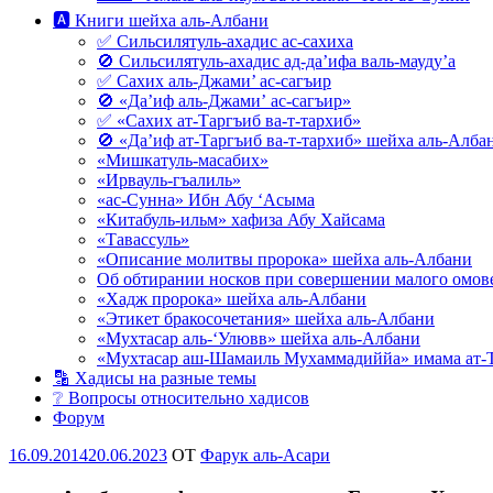
🅰 Книги шейха аль-Албани
✅ Сильсилятуль-ахадис ас-сахиха
🚫 Сильсилятуль-ахадис ад-да’ифа валь-мауду’а
✅ Сахих аль-Джами’ ас-сагъир
🚫 «Да’иф аль-Джами’ ас-сагъир»
✅ «Сахих ат-Таргъиб ва-т-тархиб»
🚫 «Да’иф ат-Таргъиб ва-т-тархиб» шейха аль-Алба
«Мишкатуль-масабих»
«Ирвауль-гъалиль»
«ас-Сунна» Ибн Абу ‘Асыма
«Китабуль-ильм» хафиза Абу Хайсама
«Тавассуль»
«Описание молитвы пророка» шейха аль-Албани
Об обтирании носков при совершении малого омове
«Хадж пророка» шейха аль-Албани
«Этикет бракосочетания» шейха аль-Албани
«Мухтасар аль-‘Улювв» шейха аль-Албани
«Мухтасар аш-Шамаиль Мухаммадиййа» имама ат-
🔡 Хадисы на разные темы
❔ Вопросы относительно хадисов
Форум
Опубликовано
16.09.2014
20.06.2023
OT
Фарук аль-Асари