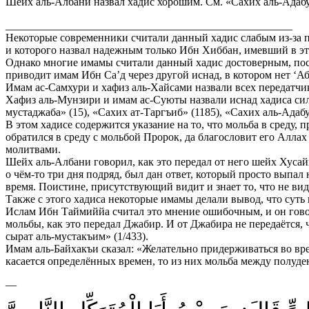
Шейх аль-Албани назвал хадис хорошим. См. «Сахих аль-Адабул
____________________________________________________
Некоторые современники считали данный хадис слабым из-за пе
и которого назвал надежным только Ибн Хиббан, имевший в эт
Однако многие имамы считали данный хадис достоверным, поск
приводит имам Ибн Са’д через другой иснад, в котором нет ‘А
Имам ас-Самхури и хафиз аль-Хайсами назвали всех передатчико
Хафиз аль-Мунзири и имам ас-Суюты назвали иснад хадиса сильн
мустаджаба» (15), «Сахих ат-Таргъиб» (1185), «Сахих аль-Адабу
В этом хадисе содержится указание на то, что мольба в среду
обратился в среду с мольбой Пророк, да благословит его Аллах 
молитвами.
Шейх аль-Албани говорил, как это передал от него шейх Хусай
о чём-то три дня подряд, был дан ответ, который просто выпал
время. Поистине, присутствующий видит и знает то, что не ви
Также с этого хадиса некоторые имамы делали вывод, что суть 
Ислам Ибн Таймиййа считал это мнение ошибочным, и он говор
мольбы, как это передал Джабир. И от Джабира не передаётся, 
сырат аль-мустакъим» (1/433).
Имам аль-Байхакъи сказал: «Желательно придерживаться во вре
касается определённых времен, то из них мольба между полуден
—