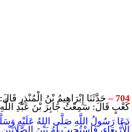
حَدَّثَنَا إِبْرَاهِيمُ بْنُ الْمُنْذِرِ قَال
704 –
كَعْبٍ قَالَ: سَمِعْتُ جَابِرَ بْنَ عَبْدِ اللَّه:
دَعَا رَسُولُ اللَّهِ صَلَّى اللهُ عَلَيْهِ وَسَلَّمَ
الْأَرْبِعَاءِ، فَاسْتُجِيبَ لَهُ بَيْنَ الصَّلَاتَيْنِ 