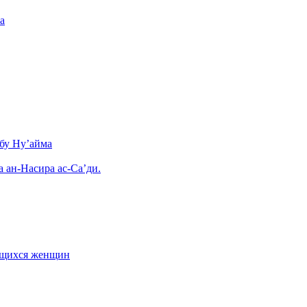
а
бу Ну’айма
а ан-Насира ас-Са’ди.
ающихся женщин