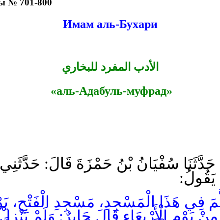
ы № 701-800
Имам аль-Бухари
الأدب المفرد للبخاري
«аль-Адабуль-муфрад»
َ: حَدَّثَنَا سُفْيَانُ بْنُ حَمْزَةَ قَالَ: حَدَّثَنِي
ِ يَقُولُ
 فِي هَذَا الْمَسْجِدِ، مَسْجِدِ الْفَتْحِ، يَوْمَ الِ
مِنْ يَوْمِ الْأَرْبِعَاءِ قَالَ جَابِرٌ: وَلَمْ يَنْزِلْ