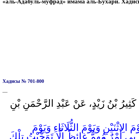
«аль-Адабуль-муфрад» имама аль-Бухари. Хадис
Хадисы № 701-800
—
 كَثِيرُ بْنُ زَيْدٍ، عَنْ عَبْدِ الرَّحْمَنِ بْنِ
اثْنَيْنِ وَيَوْمَ الثُّلَاثَاءِ وَيَوْمَ
 بِي أَمْرٌ مُهِمٌّ غائِظٌ إِلَّا تَوَخَّيْتُ تِلْكَ