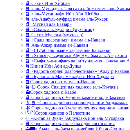
📘 Сахих Ибн Хиббан
📘 «аль-Мустадрак ‘аля сахихайн» имама аль-Хаким
📘 «аль-Мусаннаф» Ибн Аби Шейбы
📘 аль-Адабуль-муфрад имама аль-Бухари
📘»Муснад аль-Баззар»
📘 «Сахих аль-Бухари» (мухтасар)
📘 Сахих Муслим (мухтасар)
📘 «Сады праведных» имама ан-Навави
📘 Аль-Азкар имама ан-Навави
📘 «Шу’аб аль-иман» хафиза аль-Байхакъи
📘 «Хильятуль-аулияъ» Абу Ну’айма аль-Асфахани
📘 «Сыфату-н-нифакъ ва на’ту аль-мунафикъина» А
📘Книги Ибн Аби ад-Дунья
📘 «Радость сердец благочестивых» ‘Абду-р-Рахман
📘 «Булюг аль-Марам» хафиза Ибн Хаджара
📘Сорок хадисов имама ан-Навави
📘 🕌 Сорок Священных хадисов (аль-Къудси)
🕋Сорок хадисов о Каабе
📘 Сорок хадисов о Чёрном камне и воде Замзама
💉 📘 «Сорок хадисов о кровопускании /хиджама/»
🥀 Сорок хадисов об установлениях шариата, кас
🇸🇩Сорок хадисов о Палестине
✅ «Китаб аз-Зухд» ‘Абдуллаха ибн аль-Мубарака
📘 Сорок хадисов, полезных для воспитания
🌅🌃«‘Амаль аль-йаум ва-л-лейля» Ибн ас-Сунни