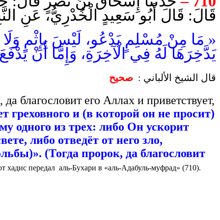
حَدَّثَنَا إِسْحَاقُ بْنُ نَصْرٍ قَالَ: حَدّ
710 –
قَالَ: قَالَ أَبُو سَعِيدٍ الْخُدْرِيُّ، عَنِ النَّ:
مَا مِنْ مُسْلِمٍ يَدْعُو، لَيْسَ بِإِثْمٍ وَلَا بِقَطِ
يَدَّخِرَهَا لَهُ فِي الْآخِرَةِ، وَإِمَّا أَنْ يَد » .
قال الشيخ الألباني :
صحيح
 да благословит его Аллах и приветствует,
 греховного и (в которой он не просит)
ему одного из трех: либо Он ускорит
вете, либо отведёт от него зло,
льбы)». (Тогда пророк, да благословит
от хадис передал аль-Бухари в «аль-Адабуль-муфрад» (710).