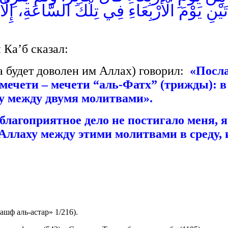
ْنِ يَوْمَ الْأَرْبِعَاءِ فِي تِلْكَ السَّاعَةِ، إِلَّا
 Ка’б сказал:
а будет доволен им Аллах) говорил:
«Посла
 мечети – мечети “аль-Фатх” (трижды): в
ду между двумя молитвами».
благоприятное дело не постигало меня, 
Аллаху между этими молитвами в среду, и
ашф аль-астар» 1/216).