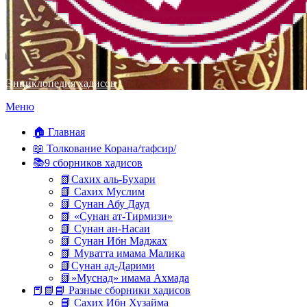
Энциклопедия хадисов
Перейти
Меню
к
содержимому
🏠 Главная
📖 Толкование Корана/тафсир/
📚9 сборников хадисов
📗Сахих аль-Бухари
📗 Сахих Муслим
📗 Сунан Абу Дауд
📗 «Сунан ат-Тирмизи»
📗 Сунан ан-Насаи
📗 Сунан Ибн Маджах
📗 Муватта имама Малика
📗Сунан ад-Дарими
📗»Муснад» имама Ахмада
📕📗📘 Разные сборники хадисов
📘 Сахих Ибн Хузайма