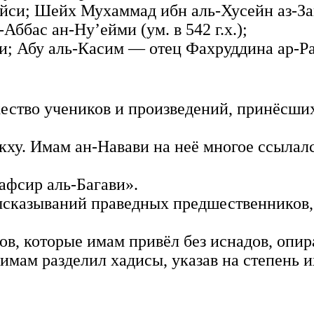
си; Шейх Мухаммад ибн аль-Хусейн аз-Загул
ббас ан-Ну’ейми (ум. в 542 г.х.);
и; Абу аль-Касим — отец Фахруддина ар-Ра
жество учеников и произведений, принёсши
у. Имам ан-Навави на неё многое ссылался
афсир аль-Багави».
сказываний праведных предшественников, к
в, которые имам привёл без иснадов, опира
 имам разделил хадисы, указав на степень 