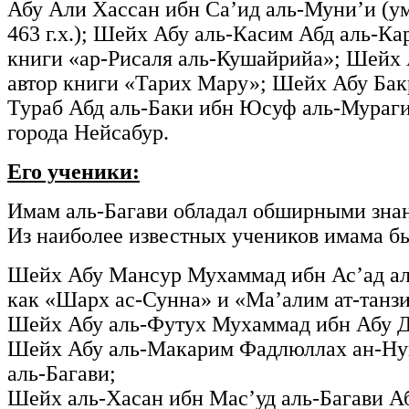
Абу Али Хассан ибн Са’ид аль-Муни’и (ум
463 г.х.); Шейх Абу аль-Касим Абд аль-К
книги «ар-Рисаля аль-Кушайрийа»; Шейх А
автор книги «Тарих Мару»; Шейх Абу Бакр
Тураб Абд аль-Баки ибн Юсуф аль-Мураги 
города Нейсабур.
Его ученики:
Имам аль-Багави обладал обширными знани
Из наиболее известных учеников имама б
Шейх Абу Мансур Мухаммад ибн Ас’ад аль-’
как «Шарх ас-Сунна» и «Ма’алим ат-танзи
Шейх Абу аль-Футух Мухаммад ибн Абу Джа
Шейх Абу аль-Макарим Фадлюллах ан-Нука
аль-Багави;
Шейх аль-Хасан ибн Мас’уд аль-Багави А