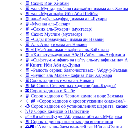
📘 Сахих Ибн Хиббан
📘 «аль-Мустадрак ‘аля сахихайн» имама аль-Хаким
📘 «аль-Мусаннаф» Ибн Аби Шейбы
📘 аль-Адабуль-муфрад имама аль-Бухари
📘»Муснад аль-Баззар»
📘 «Сахих аль-Бухари» (мухтасар)
📘 Сахих Муслим (мухтасар)
📘 «Сады праведных» имама ан-Навави
📘 Аль-Азкар имама ан-Навави
📘 «Шу’аб аль-иман» хафиза аль-Байхакъи
📘 «Хильятуль-аулияъ» Абу Ну’айма аль-Асфахани
📘 «Сыфату-н-нифакъ ва на’ту аль-мунафикъина» А
📘Книги Ибн Аби ад-Дунья
📘 «Радость сердец благочестивых» ‘Абду-р-Рахман
📘 «Булюг аль-Марам» хафиза Ибн Хаджара
📘Сорок хадисов имама ан-Навави
📘 🕌 Сорок Священных хадисов (аль-Къудси)
🕋Сорок хадисов о Каабе
📘 Сорок хадисов о Чёрном камне и воде Замзама
💉 📘 «Сорок хадисов о кровопускании /хиджама/»
🥀 Сорок хадисов об установлениях шариата, кас
🇸🇩Сорок хадисов о Палестине
✅ «Китаб аз-Зухд» ‘Абдуллаха ибн аль-Мубарака
📘 Сорок хадисов, полезных для воспитания
🌅🌃«‘Амаль аль-йаум ва-л-лейля» Ибн ас-Сунни