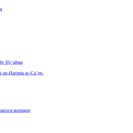
а
бу Ну’айма
а ан-Насира ас-Са’ди.
ающихся женщин