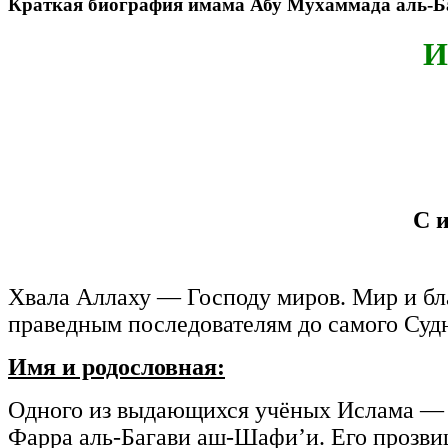
Краткая биография имама Абу Мухаммада аль-Б
И
С 
Хвала Аллаху — Господу миров. Мир и бл
праведным последователям до самого Судн
Имя и родословная:
Одного из выдающихся учёных Ислама — 
Фарра аль-Багави аш-Шафи’и. Его прозв