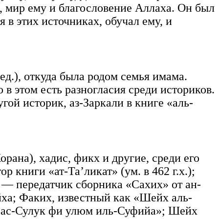
 мир ему и благословение Аллаха. Он был
 в этих источниках, обучал ему, и
ед.), откуда была родом семья имама.
 в этом есть разногласия среди историков.
гой историк, аз-Заркали в книге «аль-
рана), хадис, фикх и другие, среди его
книги «ат-Та’ликат» (ум. в 462 г.х.);
) — передатчик сборника «Сахих» от ан-
ха; Факих, известный как «Шейх аль-
 «ас-Сулук фи улюм иль-Суфийа»; Шейх