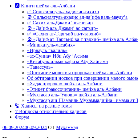
🅰 Книги шейха аль-Албани
✅ Сильсилятуль-ахадис ас-сахиха
🚫 Сильсилятуль-ахадис ад-да’ифа валь-мауду’а
✅ Сахих аль-Джами’ ас-сагъир
🚫 «Да’иф аль-Джами’ ас-сагъир»
✅ «Сахих ат-Таргъиб ва-т-тархиб»
🚫 «Да’иф ат-Таргъиб ва-т-тархиб» шейха аль-Алба
«Мишкатуль-масабих»
«Ирвауль-гъалиль»
«ас-Сунна» Ибн Абу ‘Асыма
«Китабуль-ильм» хафиза Абу Хайсама
«Тавассуль»
«Описание молитвы пророка» шейха аль-Албани
Об обтирании носков при совершении малого омове
«Хадж пророка» шейха аль-Албани
«Этикет бракосочетания» шейха аль-Албани
«Мухтасар аль-‘Улювв» шейха аль-Албани
«Мухтасар аш-Шамаиль Мухаммадиййа» имама ат-
🔡 Хадисы на разные темы
❔ Вопросы относительно хадисов
Форум
Опубликовано
06.09.2024
06.09.2024
OT
Мухаммад