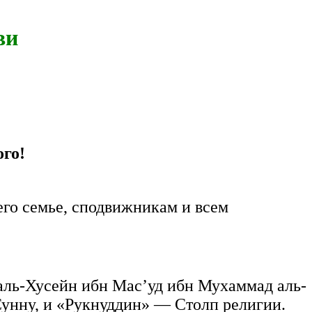
ви
го!
го семье, сподвижникам и всем
ль-Хусейн ибн Мас’уд ибн Мухаммад аль-
унну, и «Рукнуддин» — Столп религии.