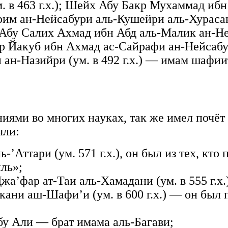
. в 463 г.х.); Шейх Абу Бакр Мухаммад ибн
арим ан-Нейсабури аль-Кушейри аль-Хурасан
бу Салих Ахмад ибн Абд аль-Малик ан-Нейса
 Йакуб ибн Ахмад ас-Сайрафи ан-Нейсабур
ан-Назийри (ум. в 492 г.х.) — имам шафии
ями во многих науках, так же имел почёт 
ыли:
Аттари (ум. 571 г.х.), он был из тех, кто 
ль»;
’фар ат-Таи аль-Хамадани (ум. в 555 г.х.)
ни аш-Шафи’и (ум. в 600 г.х.) — он был п
бу Али — брат имама аль-Багави;