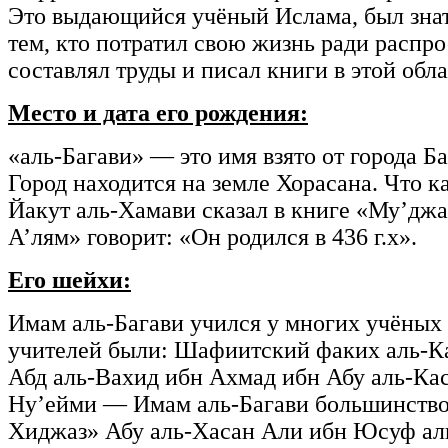
Это выдающийся учёный Ислама, был знат
тем, кто потратил свою жизнь ради распро
составлял труды и писал книги в этой обла
Место и дата его рождения:
«аль-Багави» — это имя взято от города Б
Город находится на земле Хорасана. Что к
Йакут аль-Хамави сказал в книге «Му’джам 
А’лям» говорит: «Он родился в 436 г.х».
Его шейхи:
Имам аль-Багави учился у многих учёных п
учителей были: Шафиитский факих аль-Кади
Абд аль-Вахид ибн Ахмад ибн Абу аль-Кас
Ну’ейми — Имам аль-Багави большинство 
Хиджаз» Абу аль-Хасан Али ибн Юсуф аль