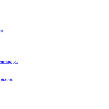
ни
ния/вудуъ/
Тирмизи