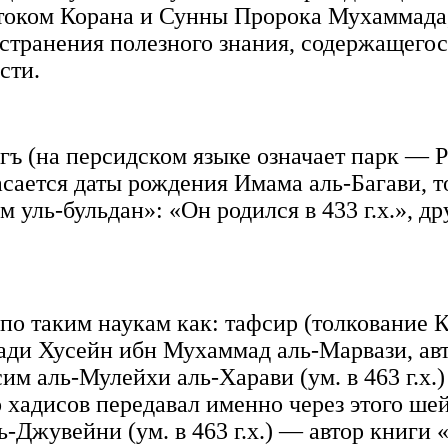
оком Корана и Сунны Пророка Мухаммада,
странения полезного знания, содержащегося
сти.
агъ (на персидском языке означает парк — Р
асается даты рождения Имама аль-Багави, то
уль-бульдан»: «Он родился в 433 г.х.», дру
о таким наукам как: тафсир (толкование Ко
 Хусейн ибн Мухаммад аль-Марвази, автор 
им аль-Мулейхи аль-Харави (ум. в 463 г.х.
хадисов передавал именно через этого шей
-Джувейни (ум. в 463 г.х.) — автор книги