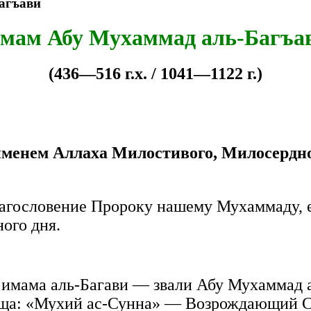
агъави
мам Абу Мухаммад аль-Багъа
(436—516 г.х. / 1041—1122 г.)
именем Аллаха Милостивого, Милосердно
агословение Пророку нашему Мухаммаду, е
ого дня.
имама аль-Багави — звали Абу Мухаммад а
ища: «Мухий ас-Сунна» — Возрождающий С