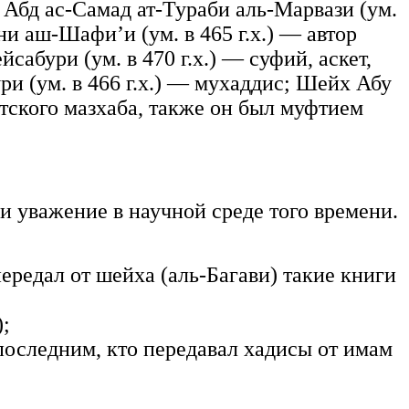
 Абд ас-Самад ат-Тураби аль-Марвази (ум.
и аш-Шафи’и (ум. в 465 г.х.) — автор
бури (ум. в 470 г.х.) — суфий, аскет,
и (ум. в 466 г.х.) — мухаддис; Шейх Абу
тского мазхаба, также он был муфтием
и уважение в научной среде того времени.
передал от шейха (аль-Багави) такие книги
;
оследним, кто передавал хадисы от имам