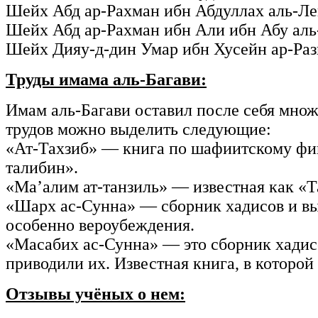
Шейх Абд ар-Рахман ибн Абдуллах аль-Лей
Шейх Абд ар-Рахман ибн Али ибн Абу аль-А
Шейх Дияу-д-дин Умар ибн Хусейн ар-Раз
Труды имама аль-Багави:
Имам аль-Багави оставил после себя мно
трудов можно выделить следующие:
«Ат-Тахзиб» — книга по шафиитскому фикх
талибин».
«Ма’алим ат-танзиль» — известная как «Т
«Шарх ас-Сунна» — сборник хадисов и вы
особенно вероубеждения.
«Масабих ас-Сунна» — это сборник хадисо
приводили их. Известная книга, в которой
Отзывы учёных о нем: