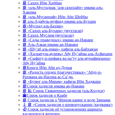
📘 Сахих Ибн Хиббан
📘 «аль-Мустадрак ‘аля сахихайн» имама аль-
Хакима
📘 «аль-Мусаннаф» Ибн Аби Шейбы
📘 аль-Адабуль-муфрад имама аль-Бухари
📘»Муснад аль-Баззар»
📘 «Сахих аль-Бухари» (мухтасар)
📘 Сахих Муслим (мухтасар)
📘 «Сады праведных» имама ан-Навави
📘 Аль-Азкар имама ан-Навави
📘 «Шу’аб аль-иман» хафиза аль-Байхакъи
📘 «Хильятуль-аулияъ» Абу Ну’айма аль-Асфахани
📘 «Сыфату-н-нифакъ ва на’ту аль-мунафикъина»
Абу Ну’айма
📘Книги Ибн Аби ад-Дунья
📘 «Радость сердец благочестивых» ‘Абду-р-
Рахмана ан-Насира ас-Са’ди.
📘 «Булюг аль-Марам» хафиза Ибн Хаджара
📘Сорок хадисов имама ан-Навави
📘 🕌 Сорок Священных хадисов (аль-Къудси)
🕋Сорок хадисов о Каабе
📘 Сорок хадисов о Чёрном камне и воде Замзама
💉 📘 «Сорок хадисов о кровопускании /хиджама/»
🥀 Сорок хадисов об установлениях шариата,
касающихся женщин