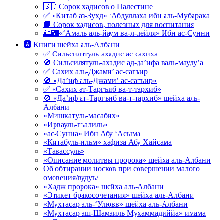
🇸🇩Сорок хадисов о Палестине
✅ «Китаб аз-Зухд» ‘Абдуллаха ибн аль-Мубарака
📘 Сорок хадисов, полезных для воспитания
🌅🌃«‘Амаль аль-йаум ва-л-лейля» Ибн ас-Сунни
🅰 Книги шейха аль-Албани
✅ Сильсилятуль-ахадис ас-сахиха
🚫 Сильсилятуль-ахадис ад-да’ифа валь-мауду’а
✅ Сахих аль-Джами’ ас-сагъир
🚫 «Да’иф аль-Джами’ ас-сагъир»
✅ «Сахих ат-Таргъиб ва-т-тархиб»
🚫 «Да’иф ат-Таргъиб ва-т-тархиб» шейха аль-
Албани
«Мишкатуль-масабих»
«Ирвауль-гъалиль»
«ас-Сунна» Ибн Абу ‘Асыма
«Китабуль-ильм» хафиза Абу Хайсама
«Тавассуль»
«Описание молитвы пророка» шейха аль-Албани
Об обтирании носков при совершении малого
омовения/вудуъ/
«Хадж пророка» шейха аль-Албани
«Этикет бракосочетания» шейха аль-Албани
«Мухтасар аль-‘Улювв» шейха аль-Албани
«Мухтасар аш-Шамаиль Мухаммадиййа» имама