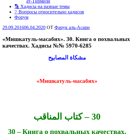
ат-Тирмизи
🔡 Хадисы на разные темы
❔ Вопросы относительно хадисов
Форум
Опубликовано
29.09.2016
06.04.2020
OT
Фарук аль-Асари
«Мишкатуль-масабих». 30. Книга о похвальных
качествах. Хадисы №№ 5970-6285
مشكاة المصابيح
«Мишкатуль-масабих»
30 – كتاب المناقب
30 – Книга о похвальных качествах.