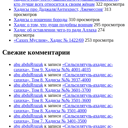
кто лучше всех относится к своим жёнам
322 просмотра
Хадисы про Даджаля/Антихрист, Лжемессия/
313
просмотров
Хадисы о ношении бороды
310 просмотров
Хадис о том, что души подобны воинам
295 просмотров
Хадис об оставлении чего-то ради Аллаха
274
просмотра
«Сахих Муслим». Хадис № 1422/69
253 просмотра
Свежие комментарии
abu abduRrazak
к записи
«Сильсилятуль-ахадис ас-
сахиха». Том 9. Хадисы №№ 4001-4035
abu abduRrazak
к записи
«Сильсилятуль-ахадис ас-
сахиха». Том 8. Хадисы №№ 3937-4000
abu abduRrazak
к записи
«Сильсилятуль-ахадис ас-
сахиха». Том 8. Хадисы №№ 3601-3700
abu abduRrazak
к записи
«Сильсилятуль-ахадис ас-
сахиха». Том 8. Хадисы №№ 3501-3600
abu abduRrazak
к записи
«Сильсилятуль-ахадис ас-
сахиха». Том 8. Хадисы № 3501-4000
abu abduRrazak
к записи
«Сильсилятуль-ахадис ас-
сахиха». Том 7. Хадисы № 3401-3500
abu abduRrazak
к записи
«Сильсилятуль-ахадис ас-