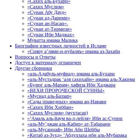
«Сахих аль-Бухари»
«Сахих Муслим»
«Сунан Абу Дауд»
«Сунан ад-Дарими»
«Сунан ан-Насаи».
«Сунан ат-Тирмизи»
«Сунан Ибн Маджах»
Муватта имама Малика
Биографии известных личностей в Исламе
«Сияру а’лями-н-нубаляъ» имама аз-Захаби
Вопросы и Ответы
Доступ к материалу ограничен
Другие сборники
«аль-Адабуль-муфрад» имама аль-Бухари
«аль-Мустадрак ‘аля сахихайн» имама аль-Хакима
«Булюг аль-Марам» хафиза Ибн Хаджара
«ВЕХИ ПРОРОЧЕСКОЙ СУННЫ»
«Муснад аль-Баззар»
«Сады праведных» имама ан-Навави
«Сахих Ибн Хиббан»
«Сахих Муслим» (мухтасар)
«‘Амаль аль-йаум ва-л-лейля» Ибн ас-Сунни
«аль-Му’джам аль-Кабир» ат-Табарани
«аль-Мусаннаф» Ибн Аби Шейбы
«Китаб аз-Зухд» ‘Абдуллаха ибн аль-Мубарака