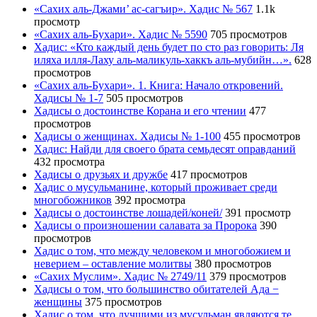
«Сахих аль-Джами’ ас-сагъир». Хадис № 567
1.1k
просмотр
«Сахих аль-Бухари». Хадис № 5590
705 просмотров
Хадис: «Кто каждый день будет по сто раз говорить: Ля
иляха илля-Лаху аль-маликуль-хаккъ аль-мубийн…».
628
просмотров
«Сахих аль-Бухари». 1. Книга: Начало откровений.
Хадисы № 1-7
505 просмотров
Хадисы о достоинстве Корана и его чтении
477
просмотров
Хадисы о женщинах. Хадисы № 1-100
455 просмотров
Хадис: Найди для своего брата семьдесят оправданий
432 просмотра
Хадисы о друзьях и дружбе
417 просмотров
Хадис о мусульманине, который проживает среди
многобожников
392 просмотра
Хадисы о достоинстве лошадей/коней/
391 просмотр
Хадисы о произношении салавата за Пророка
390
просмотров
Хадис о том, что между человеком и многобожием и
неверием – оставление молитвы
380 просмотров
«Сахих Муслим». Хадис № 2749/11
379 просмотров
Хадисы о том, что большинство обитателей Ада −
женщины
375 просмотров
Хадис о том, что лучшими из мусульман являются те,