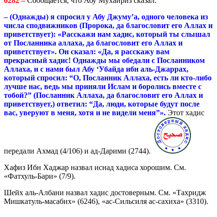
6282 –
Сообщается, что Абу Мухайриз сказал:
– (Однажды) я спросил у Абу Джуму’а, одного человека из
числа сподвижников (Пророка, да благословит его Аллах и
приветствует): «Расскажи нам хадис, который ты слышал
от Посланника аллаха, да благословит его Аллах и
приветствует». Он сказал: «Да, я расскажу вам
прекрасный хадис! Однажды мы обедали с Посланником
Аллаха, и с нами был Абу ‘Убайда ибн аль-Джаррах,
который спросил: “О, Посланник Аллаха, есть ли кто-либо
лучше нас, ведь мы приняли Ислам и боролись вместе с
тобой?” (Посланник Аллаха, да благословит его Аллах и
приветствует,) ответил: “Да, люди, которые будут после
вас, уверуют в меня, хотя и не видели меня”».
Этот хадис
передали Ахмад (4/106) и ад-Дарими (2744).
Хафиз Ибн Хаджар назвал иснад хадиса хорошим. См.
«Фатхуль-Бари» (7/9).
Шейх аль-Албани назвал хадис достоверным. См. «Тахридж
Мишкатуль-масабих» (6246), «ас-Сильсиля ас-сахиха» (3310).