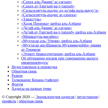
«Сахих аль-Джами’ ас-сагъир»
«Сахих ат-Таргъиб ва-т-тархиб»
«Сильсилятуль-ахадис ад-да’ифа валь-мауду’а»
«Сильсилятуль-ахадис ас-сахиха»
«Тавассуль»
«Хадж Пророка» шейха аль-Албани
«Да’иф аль-Джами’ ас-сагъир»
«Да’иф ат-Таргъиб ва-т-тархиб» шейха аль-Албани
«Мишкатуль-масабих»
«Мухтасар аль-‘Улювв» шейха аль-Албани
«Мухтасар аш-Шамаиль Мухаммадиййа» имама
ат-Тирмизи
«Этикет бракосочетания» шейха аль-Албани
Об обтирании носков при совершении малого
омовения/вудуъ/
Недостоверное в переводах
Обратная связь
Разное
Толкование Корана (тафсир)
Форум
Хадисы на разные темы
© Copyright 2020 —
Энциклопедия хадисов
|
регистрация
|
профиль
|
обратная связь
Wisteria Theme by
WPFriendship
⋅
Powered by
WordPress