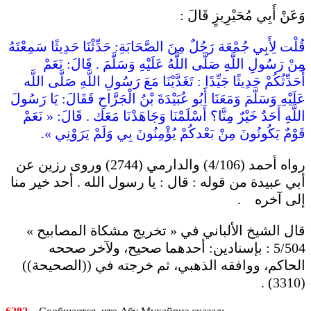
وَعَنْ أَبِي مُحَيْرِيزٍ قَالَ :
قُلْت لِأَبِي جُمْعَة رَجُلٌ مِنَ الصَّحَابَةِ: حَدِّثْنَا حَدِيثًا سَمِعْتَهُ
مِنْ رَسُولِ اللَّهِ صَلَّى اللَّهُ عَلَيْهِ وَسَلَّمَ . قَالَ: نَعَمْ
أُحَدِّثُكُمْ حَدِيثًا جَيِّدًا : تَغَدَّيْنَا مَعَ رَسُولِ اللَّهِ صَلَّى اللَّه
عَلَيْهِ وَسَلَّمَ وَمَعَنَا أَبُو عُبَيْدَةَ بْنُ الْجَرَّاحِ فَقَالَ: يَا رَسُولَ
اللَّهِ أَحَدٌ خَيْرٌ مِنَّا؟ أَسْلَمْنَا وَجَاهَدْنَا مَعَك . قَالَ: « نَعَمْ
قَوْمٌ يَكُونُونَ مِنْ بَعْدكُمْ يُؤْمِنُونَ بِي وَلَمْ يَرَوْنِي ».
رواه أحمد (4/106) والدارمي (2744) وروى رزين عن
أبي عبيدة من قوله : قال : يا رسول الله . أحد خير منا
إلى آخره .
قال الشيخ الألباني في « تخريج مشكاة المصابيح »
5/504 : بإسنادين: أحدهما صحيح، ولآخر صححه
الحاكم، ووافقه الذهبي، ثم خرجته في ((الصحيحة))
(3310) .