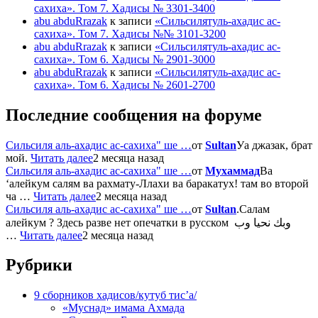
сахиха». Том 7. Хадисы № 3301-3400
abu abduRrazak
к записи
«Сильсилятуль-ахадис ас-
сахиха». Том 7. Хадисы №№ 3101-3200
abu abduRrazak
к записи
«Сильсилятуль-ахадис ас-
сахиха». Том 6. Хадисы № 2901-3000
abu abduRrazak
к записи
«Сильсилятуль-ахадис ас-
сахиха». Том 6. Хадисы № 2601-2700
Последние сообщения на форуме
Сильсиля аль-ахадис ас-сахиха" ше …
от
Sultan
Уа джазак, брат
мой.
Читать далее
2 месяца назад
Сильсиля аль-ахадис ас-сахиха" ше …
от
Мухаммад
Ва
‘алейкум салям ва рахмату-Ллахи ва баракатух! там во второй
ча …
Читать далее
2 месяца назад
Сильсиля аль-ахадис ас-сахиха" ше …
от
Sultan
.Салам
алейкум ? Здесь разве нет опечатки в русском وبك نحيا وب
…
Читать далее
2 месяца назад
Рубрики
9 сборников хадисов/кутуб тис’а/
«Муснад» имама Ахмада