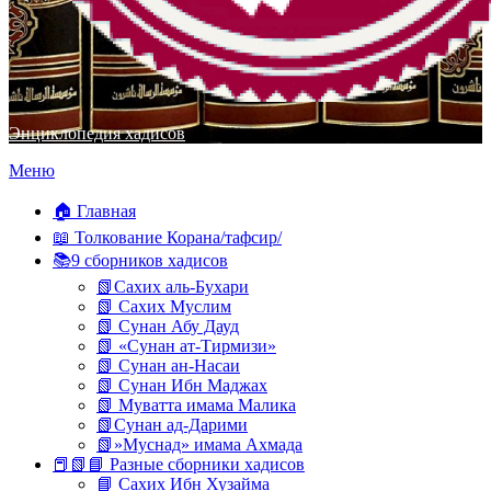
Энциклопедия хадисов
Перейти
Меню
к
содержимому
🏠 Главная
📖 Толкование Корана/тафсир/
📚9 сборников хадисов
📗Сахих аль-Бухари
📗 Сахих Муслим
📗 Сунан Абу Дауд
📗 «Сунан ат-Тирмизи»
📗 Сунан ан-Насаи
📗 Сунан Ибн Маджах
📗 Муватта имама Малика
📗Сунан ад-Дарими
📗»Муснад» имама Ахмада
📕📗📘 Разные сборники хадисов
📘 Сахих Ибн Хузайма