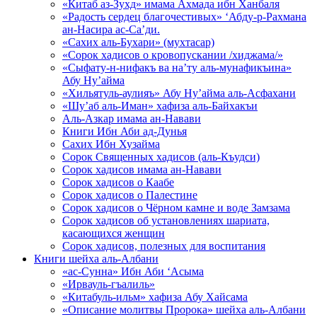
«Китаб аз-Зухд» имама Ахмада ибн Ханбаля
«Радость сердец благочестивых» ‘Абду-р-Рахмана
ан-Насира ас-Са’ди.
«Сахих аль-Бухари» (мухтасар)
«Сорок хадисов о кровопускании /хиджама/»
«Сыфату-н-нифакъ ва на’ту аль-мунафикъина»
Абу Ну’айма
«Хильятуль-аулияъ» Абу Ну’айма аль-Асфахани
«Шу’аб аль-Иман» хафиза аль-Байхакъи
Аль-Азкар имама ан-Навави
Книги Ибн Аби ад-Дунья
Сахих Ибн Хузайма
Сорок Священных хадисов (аль-Къудси)
Сорок хадисов имама ан-Навави
Сорок хадисов о Каабе
Сорок хадисов о Палестине
Сорок хадисов о Чёрном камне и воде Замзама
Сорок хадисов об установлениях шариата,
касающихся женщин
Сорок хадисов, полезных для воспитания
Книги шейха аль-Албани
«ас-Сунна» Ибн Аби ‘Асыма
«Ирвауль-гъалиль»
«Китабуль-ильм» хафиза Абу Хайсама
«Описание молитвы Пророка» шейха аль-Албани