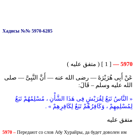
Хадисы №№ 5970-6285
[ 1 ] ( متفق عليه )
5970 —
عَنْ أَبِى هُرَيْرَةَ — رضى الله عنه — أَنَّ النَّبِىَّ — صلى
الله عليه وسلم – قَالَ:
« النَّاسُ تَبَعٌ لِقُرَيْشٍ فِى هَذَا الشَّأْنِ ، مُسْلِمُهُمْ تَبَعٌ
لِمُسْلِمِهِمْ ، وَكَافِرُهُمْ تَبَعٌ لِكَافِرِهِمْ » .
متفق عليه
5970 –
Передают со слов Абу Хурайры, да будет доволен им