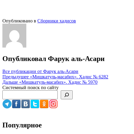
Опубликовано в
Сборники хадисов
Опубликовал
Фарук аль-Асари
Все публикации от Фарук аль-Асари
Навигация
Предыдущее
«Мишкатуль-масабих». Хадис № 6282
Дальше
«Мишкатуль-масабих». Хадис № 5970
по
Системный поиск по сайту
записям
Популярное