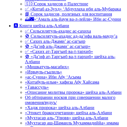
🇸🇩Сорок хадисов о Палестине
✅ «Китаб аз-Зухд» ‘Абдуллаха ибн аль-Мубарака
📘 Сорок хадисов, полезных для воспитания
🌅🌃«‘Амаль аль-йаум ва-л-лейля» Ибн ас-Сунни
🅰 Книги шейха аль-Албани
✅ Сильсилятуль-ахадис ас-сахиха
🚫 Сильсилятуль-ахадис ад-да’ифа валь-мауду’а
✅ Сахих аль-Джами’ ас-сагъир
🚫 «Да’иф аль-Джами’ ас-сагъир»
✅ «Сахих ат-Таргъиб ва-т-тархиб»
🚫 «Да’иф ат-Таргъиб ва-т-тархиб» шейха аль-
Албани
«Мишкатуль-масабих»
«Ирвауль-гъалиль»
«ас-Сунна» Ибн Абу ‘Асыма
«Китабуль-ильм» хафиза Абу Хайсама
«Тавассуль»
«Описание молитвы пророка» шейха аль-Албани
Об обтирании носков при совершении малого
омовения/вудуъ/
«Хадж пророка» шейха аль-Албани
«Этикет бракосочетания» шейха аль-Албани
«Мухтасар аль-‘Улювв» шейха аль-Албани
«Мухтасар аш-Шамаиль Мухаммадиййа» имама