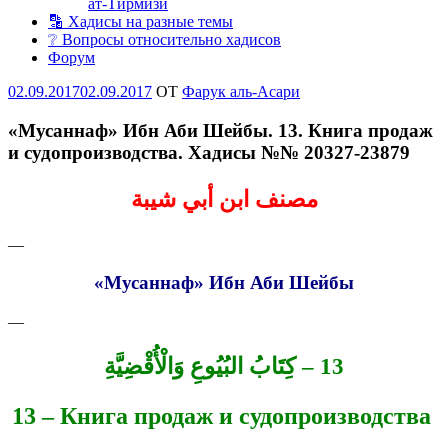
ат-Тирмизи
🔡 Хадисы на разные темы
❔ Вопросы относительно хадисов
Форум
Опубликовано
02.09.2017
02.09.2017
OT
Фарук аль-Асари
«Мусаннаф» Ибн Аби Шейбы. 13. Книга продаж
и судопроизводства. Хадисы №№ 20327-23879
مصنف ابن أبي شيبة
—
«Мусаннаф»
Ибн Аби Шейбы
—
13 – كِتَابُ البُيُوعِ وَالْأُقْضِيَّةِ
13 – Книга продаж и судопроизводства