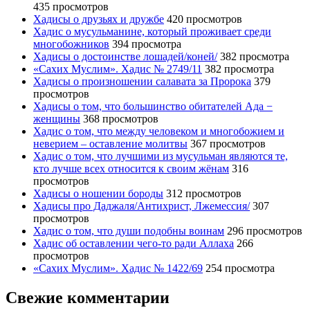
435 просмотров
Хадисы о друзьях и дружбе
420 просмотров
Хадис о мусульманине, который проживает среди
многобожников
394 просмотра
Хадисы о достоинстве лошадей/коней/
382 просмотра
«Сахих Муслим». Хадис № 2749/11
382 просмотра
Хадисы о произношении салавата за Пророка
379
просмотров
Хадисы о том, что большинство обитателей Ада −
женщины
368 просмотров
Хадис о том, что между человеком и многобожием и
неверием – оставление молитвы
367 просмотров
Хадис о том, что лучшими из мусульман являются те,
кто лучше всех относится к своим жёнам
316
просмотров
Хадисы о ношении бороды
312 просмотров
Хадисы про Даджаля/Антихрист, Лжемессия/
307
просмотров
Хадис о том, что души подобны воинам
296 просмотров
Хадис об оставлении чего-то ради Аллаха
266
просмотров
«Сахих Муслим». Хадис № 1422/69
254 просмотра
Свежие комментарии