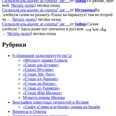
Сильсиля аль-ахадис ас-сахиха" ше …
от
Sultan
Уа джазак, брат
мой.
Читать далее
2 месяца назад
Сильсиля аль-ахадис ас-сахиха" ше …
от
Мухаммад
Ва
‘алейкум салям ва рахмату-Ллахи ва баракатух! там во второй
ча …
Читать далее
2 месяца назад
Сильсиля аль-ахадис ас-сахиха" ше …
от
Sultan
.Салам
алейкум ? Здесь разве нет опечатки в русском وبك نحيا وب
…
Читать далее
2 месяца назад
Рубрики
9 сборников хадисов/кутуб тис’а/
«Муснад» имама Ахмада
«Сахих аль-Бухари»
«Сахих Муслим»
«Сунан Абу Дауд»
«Сунан ад-Дарими»
«Сунан ан-Насаи».
«Сунан ат-Тирмизи»
«Сунан Ибн Маджах»
Муватта имама Малика
Биографии известных личностей в Исламе
«Сияру а’лями-н-нубаляъ» имама аз-Захаби
Вопросы и Ответы