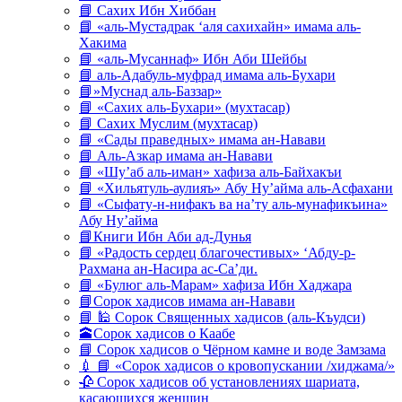
📘 Сахих Ибн Хиббан
📘 «аль-Мустадрак ‘аля сахихайн» имама аль-
Хакима
📘 «аль-Мусаннаф» Ибн Аби Шейбы
📘 аль-Адабуль-муфрад имама аль-Бухари
📘»Муснад аль-Баззар»
📘 «Сахих аль-Бухари» (мухтасар)
📘 Сахих Муслим (мухтасар)
📘 «Сады праведных» имама ан-Навави
📘 Аль-Азкар имама ан-Навави
📘 «Шу’аб аль-иман» хафиза аль-Байхакъи
📘 «Хильятуль-аулияъ» Абу Ну’айма аль-Асфахани
📘 «Сыфату-н-нифакъ ва на’ту аль-мунафикъина»
Абу Ну’айма
📘Книги Ибн Аби ад-Дунья
📘 «Радость сердец благочестивых» ‘Абду-р-
Рахмана ан-Насира ас-Са’ди.
📘 «Булюг аль-Марам» хафиза Ибн Хаджара
📘Сорок хадисов имама ан-Навави
📘 🕌 Сорок Священных хадисов (аль-Къудси)
🕋Сорок хадисов о Каабе
📘 Сорок хадисов о Чёрном камне и воде Замзама
💉 📘 «Сорок хадисов о кровопускании /хиджама/»
🥀 Сорок хадисов об установлениях шариата,
касающихся женщин