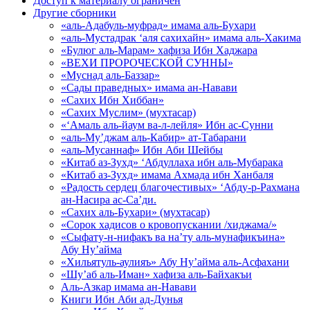
Доступ к материалу ограничен
Другие сборники
«аль-Адабуль-муфрад» имама аль-Бухари
«аль-Мустадрак ‘аля сахихайн» имама аль-Хакима
«Булюг аль-Марам» хафиза Ибн Хаджара
«ВЕХИ ПРОРОЧЕСКОЙ СУННЫ»
«Муснад аль-Баззар»
«Сады праведных» имама ан-Навави
«Сахих Ибн Хиббан»
«Сахих Муслим» (мухтасар)
«‘Амаль аль-йаум ва-л-лейля» Ибн ас-Сунни
«аль-Му’джам аль-Кабир» ат-Табарани
«аль-Мусаннаф» Ибн Аби Шейбы
«Китаб аз-Зухд» ‘Абдуллаха ибн аль-Мубарака
«Китаб аз-Зухд» имама Ахмада ибн Ханбаля
«Радость сердец благочестивых» ‘Абду-р-Рахмана
ан-Насира ас-Са’ди.
«Сахих аль-Бухари» (мухтасар)
«Сорок хадисов о кровопускании /хиджама/»
«Сыфату-н-нифакъ ва на’ту аль-мунафикъина»
Абу Ну’айма
«Хильятуль-аулияъ» Абу Ну’айма аль-Асфахани
«Шу’аб аль-Иман» хафиза аль-Байхакъи
Аль-Азкар имама ан-Навави
Книги Ибн Аби ад-Дунья