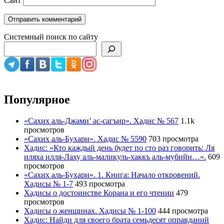
Сайт
Системный поиск по сайту
Популярное
«Сахих аль-Джами’ ас-сагъир». Хадис № 567
1.1k
просмотров
«Сахих аль-Бухари». Хадис № 5590
703 просмотра
Хадис: «Кто каждый день будет по сто раз говорить: Ля
иляха илля-Лаху аль-маликуль-хаккъ аль-мубийн…».
609
просмотров
«Сахих аль-Бухари». 1. Книга: Начало откровений.
Хадисы № 1-7
493 просмотра
Хадисы о достоинстве Корана и его чтении
479
просмотров
Хадисы о женщинах. Хадисы № 1-100
444 просмотра
Хадис: Найди для своего брата семьдесят оправданий