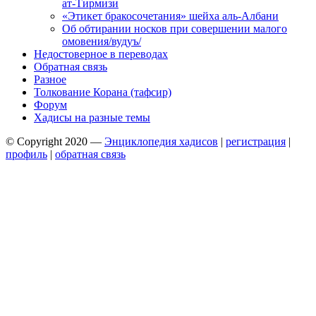
ат-Тирмизи
«Этикет бракосочетания» шейха аль-Албани
Об обтирании носков при совершении малого
омовения/вудуъ/
Недостоверное в переводах
Обратная связь
Разное
Толкование Корана (тафсир)
Форум
Хадисы на разные темы
© Copyright 2020 —
Энциклопедия хадисов
|
регистрация
|
профиль
|
обратная связь
Wisteria Theme by
WPFriendship
⋅
Powered by
WordPress