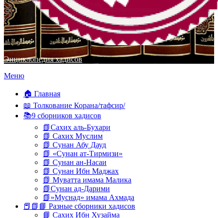
Энциклопедия хадисов
Перейти
Меню
к
содержимому
🏠 Главная
📖 Толкование Корана/тафсир/
📚9 сборников хадисов
📗Сахих аль-Бухари
📗 Сахих Муслим
📗 Сунан Абу Дауд
📗 «Сунан ат-Тирмизи»
📗 Сунан ан-Насаи
📗 Сунан Ибн Маджах
📗 Муватта имама Малика
📗Сунан ад-Дарими
📗»Муснад» имама Ахмада
📕📗📘 Разные сборники хадисов
📘 Сахих Ибн Хузайма