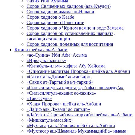
Сахих Ибн Хузайма
Сорок Священных хадисов (аль-Къудси)
Сорок хадисов имама ан-Навави
Сорок хадисов о Каабе
Сорок хадисов о Палестине
Сорок хадисов о Чёрном камне и воде Замзама
Сорок хадисов об установлениях шариата,
касающихся женщин
Сорок хадисов, полезных для воспитания
Книги шейха аль-Албани
«ас-Сунна» Ибн Аби ‘Асыма
«Ирвауль-гъалиль»
«Китабуль-ильм» хафиза Абу Хайсама
«Описание молитвы Пророка» шейха аль-Албани
«Сахих аль-Джами’ ас-сагъир»
«Сахих ат-Таргъиб ва-т-тархиб»
«Сильсилятуль-ахадис ад-да’ифа валь-мауду’а»
«Сильсилятуль-ахадис ас-сахиха»
«Тавассуль»
«Хадж Пророка» шейха аль-Албани
«Да’иф аль-Джами’ ас-сагъир»
«Да’иф ат-Таргъиб ва-т-тархиб» шейха аль-Албани
«Мишкатуль-масабих»
«Мухтасар аль-‘Улювв» шейха аль-Албани
«Мухтасар аш-Шамаиль Мухаммадиййа» имама