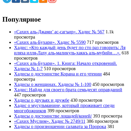
Популярное
«Сахих аль-Джами’ ас-сагъир». Хадис № 567
1.1k
просмотра
«Сахих аль-Бухари». Хадис № 5590
717 просмотров
Хадис: «Кто каждый день будет по сто раз говорить: Ля
иляха илля-Лаху аль-маликуль-хаккъ аль-мубийн…».
618
просмотров
«Сахих аль-Бухари». 1. Книга: Начало откровений.
Хадисы № 1-7
510 просмотров
Хадисы о достоинстве Корана и его чтении
484
просмотра
Хадисы о женщинах. Хадисы № 1-100
450 просмотров
Хадис: Найди для своего брата семьдесят оправданий
447 просмотров
Хадисы о друзьях и дружбе
430 просмотров
Хадис о мусульманине, который проживает среди
многобожников
399 просмотров
Хадисы о достоинстве лошадей/коней/
393 просмотра
«Сахих Муслим». Хадис № 2749/11
386 просмотров
Хадисы о произношении салавата за Пророка
381