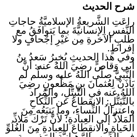
شرح الحديث
راعَتِ الشَّريعةُ الإسلاميَّةُ حاجاتِ
النَّفسِ الإنسانيَّةَ بما يَتوافَقُ مع
طَلبِ الآخرةِ مِن غيْرِ إجْحافٍ ولا
إفراطٍ.
وفي هذا الحديثِ يُخبِرُ سَعدُ بنُ
أبي وَقاصٍّ رضِيَ اللهُ عنه: أنَّ
النَّبيَّ صلَّى اللهُ عليه وسلَّم لم
يَأذَنْ لِعُثمانَ بنِ مَظْعونٍ رضِيَ
اللهُ عنه في التَّبتُّلِ، والمُراد
بالتَّبَتُّلِ: الانقطاعُ عن النِّكاحِ
واعتزالُ النِّساءِ، وما يَتبَعُه مِنَ
المَلاذِّ إلى العِبادةِ؛ لأنَّ تَرْكَ مَلاذِّ
الحَياةِ والانقِطاعَ للعِبادةِ مِنَ الغُلُوِّ
في الدِّينِ والرَّهبانيَّةِ المَذمومةِ.