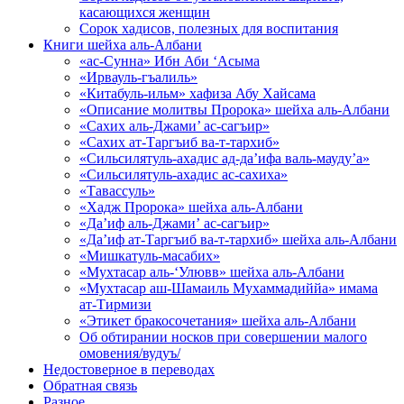
касающихся женщин
Сорок хадисов, полезных для воспитания
Книги шейха аль-Албани
«ас-Сунна» Ибн Аби ‘Асыма
«Ирвауль-гъалиль»
«Китабуль-ильм» хафиза Абу Хайсама
«Описание молитвы Пророка» шейха аль-Албани
«Сахих аль-Джами’ ас-сагъир»
«Сахих ат-Таргъиб ва-т-тархиб»
«Сильсилятуль-ахадис ад-да’ифа валь-мауду’а»
«Сильсилятуль-ахадис ас-сахиха»
«Тавассуль»
«Хадж Пророка» шейха аль-Албани
«Да’иф аль-Джами’ ас-сагъир»
«Да’иф ат-Таргъиб ва-т-тархиб» шейха аль-Албани
«Мишкатуль-масабих»
«Мухтасар аль-‘Улювв» шейха аль-Албани
«Мухтасар аш-Шамаиль Мухаммадиййа» имама
ат-Тирмизи
«Этикет бракосочетания» шейха аль-Албани
Об обтирании носков при совершении малого
омовения/вудуъ/
Недостоверное в переводах
Обратная связь
Разное