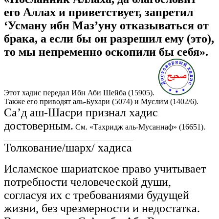
его Аллах и приветствует, запретил
‘Усману ибн Маз’уну отказываться от
брака, а если бы он разрешил ему (это),
то мы непременно оскопили бы себя».
Этот хадис передал Ибн Аби Шейба (15905).
Также его приводят аль-Бухари (5074) и Муслим (1402/6).
Са’д аш-Шасри признал хадис
достоверным.
См. «Тахридж аль-Мусаннаф» (16651).
_________________________________
Толкование/шарх/ хадиса
Исламское шариатское право учитывает
потребности человеческой души,
согласуя их с требованиями будущей
жизни, без чрезмерности и недостатка.