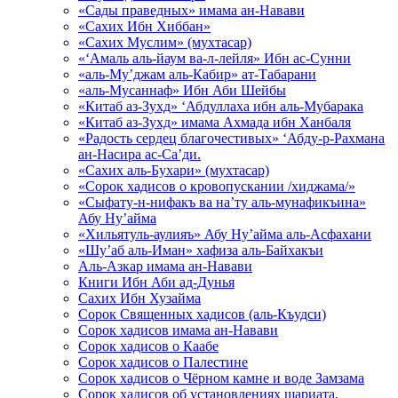
«Сады праведных» имама ан-Навави
«Сахих Ибн Хиббан»
«Сахих Муслим» (мухтасар)
«‘Амаль аль-йаум ва-л-лейля» Ибн ас-Сунни
«аль-Му’джам аль-Кабир» ат-Табарани
«аль-Мусаннаф» Ибн Аби Шейбы
«Китаб аз-Зухд» ‘Абдуллаха ибн аль-Мубарака
«Китаб аз-Зухд» имама Ахмада ибн Ханбаля
«Радость сердец благочестивых» ‘Абду-р-Рахмана
ан-Насира ас-Са’ди.
«Сахих аль-Бухари» (мухтасар)
«Сорок хадисов о кровопускании /хиджама/»
«Сыфату-н-нифакъ ва на’ту аль-мунафикъина»
Абу Ну’айма
«Хильятуль-аулияъ» Абу Ну’айма аль-Асфахани
«Шу’аб аль-Иман» хафиза аль-Байхакъи
Аль-Азкар имама ан-Навави
Книги Ибн Аби ад-Дунья
Сахих Ибн Хузайма
Сорок Священных хадисов (аль-Къудси)
Сорок хадисов имама ан-Навави
Сорок хадисов о Каабе
Сорок хадисов о Палестине
Сорок хадисов о Чёрном камне и воде Замзама
Сорок хадисов об установлениях шариата,