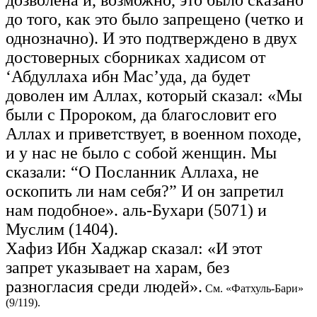
дозволена и, возможно, это было сказано
до того, как это было запрещено (четко и
однозначно). И это подтверждено в двух
достоверных сборниках хадисом от
‘Абдуллаха ибн Мас’уда, да будет
доволен им Аллах, который сказал: «Мы
были с Пророком, да благословит его
Аллах и приветствует, в военном походе,
и у нас не было с собой женщин. Мы
сказали: “О Посланник Аллаха, не
оскопить ли нам себя?” И он запретил
нам подобное». аль-Бухари (5071) и
Муслим (1404).
Хафиз Ибн Хаджар сказал: «И этот
запрет указывает на харам, без
разногласия среди людей».
См. «Фатхуль-Бари»
(9/119).