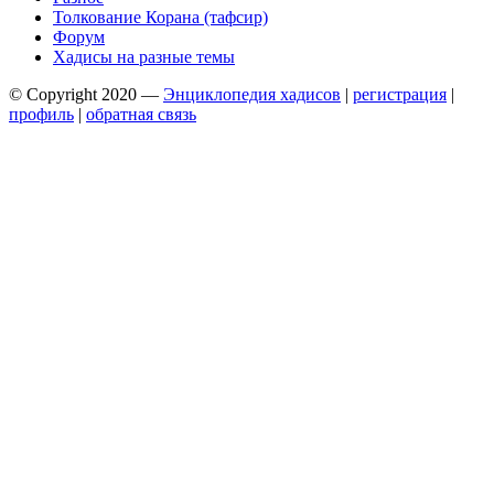
Толкование Корана (тафсир)
Форум
Хадисы на разные темы
© Copyright 2020 —
Энциклопедия хадисов
|
регистрация
|
профиль
|
обратная связь
Wisteria Theme by
WPFriendship
⋅
Powered by
WordPress