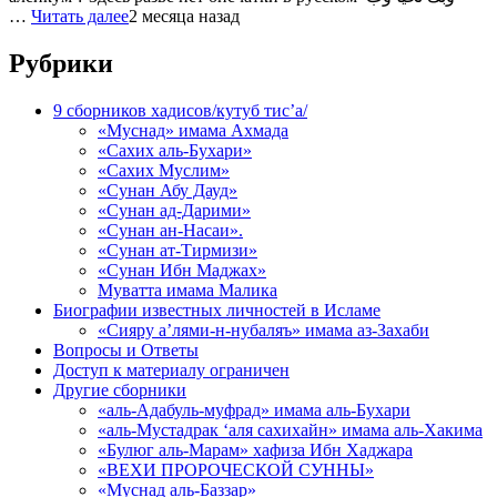
…
Читать далее
2 месяца назад
Рубрики
9 сборников хадисов/кутуб тис’а/
«Муснад» имама Ахмада
«Сахих аль-Бухари»
«Сахих Муслим»
«Сунан Абу Дауд»
«Сунан ад-Дарими»
«Сунан ан-Насаи».
«Сунан ат-Тирмизи»
«Сунан Ибн Маджах»
Муватта имама Малика
Биографии известных личностей в Исламе
«Сияру а’лями-н-нубаляъ» имама аз-Захаби
Вопросы и Ответы
Доступ к материалу ограничен
Другие сборники
«аль-Адабуль-муфрад» имама аль-Бухари
«аль-Мустадрак ‘аля сахихайн» имама аль-Хакима
«Булюг аль-Марам» хафиза Ибн Хаджара
«ВЕХИ ПРОРОЧЕСКОЙ СУННЫ»
«Муснад аль-Баззар»