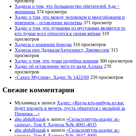
просмотр
Хадисы о том, что большинство обитателей Ада −
женщины
374 просмотра
Хадис о том, что между человеком и многобожием и
неверием – оставление молитвы
371 просмотр
Хадис о том, что лучшими из мусульман являются те,
кто лучше всех относится к своим жёнам
319
просмотров
Хадисы о ношении бороды
316 просмотров
Хадисы про Даджаля/Антихрист, Лжемессия/
315
просмотров
Хадис о том, что души подобны воинам
300 просмотров
Хадис об оставлении чего-то ради Аллаха
270
просмотров
«Сахих Муслим». Хадис № 1422/69
259 просмотров
Свежие комментарии
Мухаммад
к записи
Хадис: «Когда кто-нибудь из вас
будет входить в мечеть, пусть обратится с мольбой за
Пророка…»
abu abduRrazak
к записи
«Сильсилятуль-ахадис ас-
сахиха». Том 9. Хадисы №№ 4001-4035
abu abduRrazak
к записи
«Сильсилятуль-ахадис ас-
сахиха». Том 8. Хадисы №№ 3937-4000