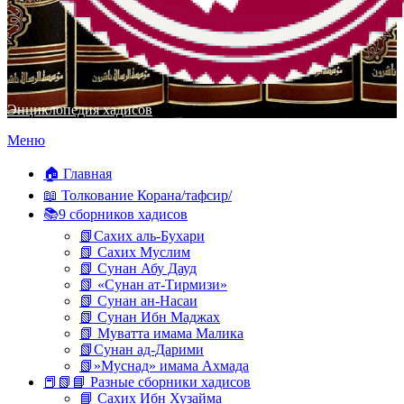
Энциклопедия хадисов
Перейти
Меню
к
содержимому
🏠 Главная
📖 Толкование Корана/тафсир/
📚9 сборников хадисов
📗Сахих аль-Бухари
📗 Сахих Муслим
📗 Сунан Абу Дауд
📗 «Сунан ат-Тирмизи»
📗 Сунан ан-Насаи
📗 Сунан Ибн Маджах
📗 Муватта имама Малика
📗Сунан ад-Дарими
📗»Муснад» имама Ахмада
📕📗📘 Разные сборники хадисов
📘 Сахих Ибн Хузайма