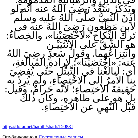
ويَذكُرُ سَعْدٌ رَضِيَ اللهُ عنه أنَّه لو
أَذِنَ النَّبيُّ صلَّى اللهُ عليه وسلَّم
لابنِ مَظْعونٍ رَضِيَ اللهُ عنه في
تَركِ النِّكاحِ «لاخْتَصَيْنا»، والخِصاءُ:
هو الشَّقُّ على الأُنْثَيَيْـنِ
وانتِزاعُهما. وقولُ سَعدٍ رضِيَ اللهُ
عنه: «اخْتَصَيْنا»؛ لإرادةِ المُبالَغةِ،
أي: لَبالَغْنا في التَّبتُّلِ حتَّى يُفضِيَ
بِنا الأمرُ إلى الاخْتِصاءِ، ولم يُرِدْ به
حَقيقةَ الاختِصاءِ؛ لأنَّه حَرامٌ، وقيل:
بلْ هو على ظاهرهِ، وكان ذلك
قبْل النَّهيِ عن الاختِصاءِ.
https://dorar.net/hadith/sharh/150881
Опубликовано в
Достоверные хадисы