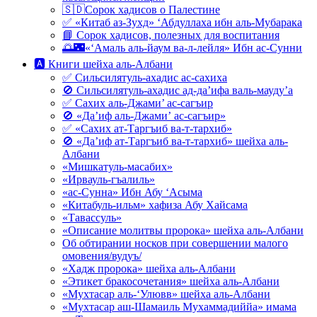
🇸🇩Сорок хадисов о Палестине
✅ «Китаб аз-Зухд» ‘Абдуллаха ибн аль-Мубарака
📘 Сорок хадисов, полезных для воспитания
🌅🌃«‘Амаль аль-йаум ва-л-лейля» Ибн ас-Сунни
🅰 Книги шейха аль-Албани
✅ Сильсилятуль-ахадис ас-сахиха
🚫 Сильсилятуль-ахадис ад-да’ифа валь-мауду’а
✅ Сахих аль-Джами’ ас-сагъир
🚫 «Да’иф аль-Джами’ ас-сагъир»
✅ «Сахих ат-Таргъиб ва-т-тархиб»
🚫 «Да’иф ат-Таргъиб ва-т-тархиб» шейха аль-
Албани
«Мишкатуль-масабих»
«Ирвауль-гъалиль»
«ас-Сунна» Ибн Абу ‘Асыма
«Китабуль-ильм» хафиза Абу Хайсама
«Тавассуль»
«Описание молитвы пророка» шейха аль-Албани
Об обтирании носков при совершении малого
омовения/вудуъ/
«Хадж пророка» шейха аль-Албани
«Этикет бракосочетания» шейха аль-Албани
«Мухтасар аль-‘Улювв» шейха аль-Албани
«Мухтасар аш-Шамаиль Мухаммадиййа» имама