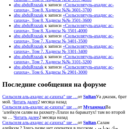
abu abduRrazak
к записи
«Сильсилятуль-ахадис ас-
сахиха». Том 8. Хадисы №№ 3601-3700
abu abduRrazak
к записи
«Сильсилятуль-ахадис ас-
сахиха». Том 8. Хадисы №№ 3501-3600
abu abduRrazak
к записи
«Сильсилятуль-ахадис ас-
сахиха». Том 8. Хадисы № 3501-4000
abu abduRrazak
к записи
«Сильсилятуль-ахадис ас-
сахиха». Том 7. Хадисы № 3401-3500
abu abduRrazak
к записи
«Сильсилятуль-ахадис ас-
сахиха». Том 7. Хадисы № 3301-3400
abu abduRrazak
к записи
«Сильсилятуль-ахадис ас-
сахиха». Том 7. Хадисы №№ 3101-3200
abu abduRrazak
к записи
«Сильсилятуль-ахадис ас-
сахиха». Том 6. Хадисы № 2901-3000
Последние сообщения на форуме
Сильсиля аль-ахадис ас-сахиха" ше …
от
Sultan
Уа джазак, брат
мой.
Читать далее
2 месяца назад
Сильсиля аль-ахадис ас-сахиха" ше …
от
Мухаммад
Ва
‘алейкум салям ва рахмату-Ллахи ва баракатух! там во второй
ча …
Читать далее
2 месяца назад
Сильсиля аль-ахадис ас-сахиха" ше …
от
Sultan
.Салам
алейкум ? Здесь разве нет опечатки в русском وبك نحيا وب