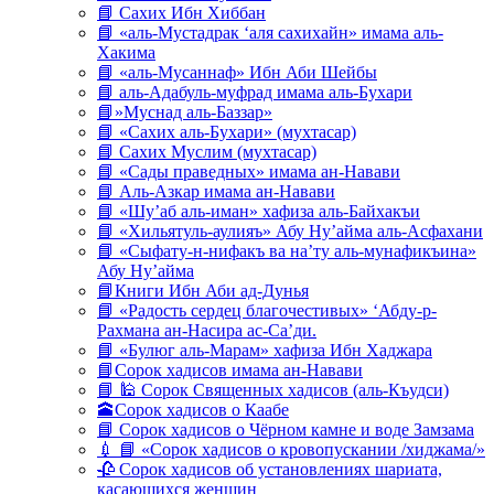
📘 Сахих Ибн Хиббан
📘 «аль-Мустадрак ‘аля сахихайн» имама аль-
Хакима
📘 «аль-Мусаннаф» Ибн Аби Шейбы
📘 аль-Адабуль-муфрад имама аль-Бухари
📘»Муснад аль-Баззар»
📘 «Сахих аль-Бухари» (мухтасар)
📘 Сахих Муслим (мухтасар)
📘 «Сады праведных» имама ан-Навави
📘 Аль-Азкар имама ан-Навави
📘 «Шу’аб аль-иман» хафиза аль-Байхакъи
📘 «Хильятуль-аулияъ» Абу Ну’айма аль-Асфахани
📘 «Сыфату-н-нифакъ ва на’ту аль-мунафикъина»
Абу Ну’айма
📘Книги Ибн Аби ад-Дунья
📘 «Радость сердец благочестивых» ‘Абду-р-
Рахмана ан-Насира ас-Са’ди.
📘 «Булюг аль-Марам» хафиза Ибн Хаджара
📘Сорок хадисов имама ан-Навави
📘 🕌 Сорок Священных хадисов (аль-Къудси)
🕋Сорок хадисов о Каабе
📘 Сорок хадисов о Чёрном камне и воде Замзама
💉 📘 «Сорок хадисов о кровопускании /хиджама/»
🥀 Сорок хадисов об установлениях шариата,
касающихся женщин