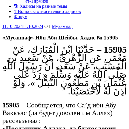
ат-Тирмизи
🔡 Хадисы на разные темы
❔ Вопросы относительно хадисов
Форум
Опубликовано
11.10.2024
11.10.2024
OT
Мухаммад
«Мусаннаф» Ибн Аби Шейбы. Хадис № 15905
حَدَّثَنَا ابْنُ الْمُبَارَكِ، عَنْ
15905 –
مَعْمَرٍ، عَنِ الزُّهْرِيِّ، عَنْ سَعِيدِ بْنِ
الْمُسَيِّبِ، عَنْ سَعْدٍ، أَنَّ رَسُولَ اللَّهِ
صَلَّى اللهُ عَلَيْهِ وَسَلَّمَ « رَدَّ عَلَى
عُثْمَانَ بْنِ مَظْعُونٍ التَّبَتُّلَ »، وَلَوْ
أَذِنَ لَهُ لَاخْتَصَيْنَا.
15905 –
Сообщается, что Са’д ибн Абу
Ваккъас (да будет доволен им Аллах)
рассказывал:
«Посланник Аллаха, да благословит