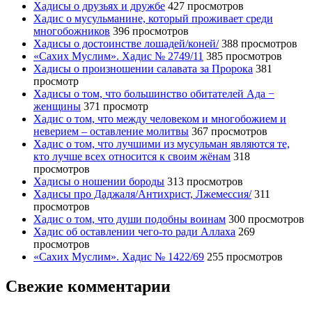
Хадисы о друзьях и дружбе
427 просмотров
Хадис о мусульманине, который проживает среди
многобожников
396 просмотров
Хадисы о достоинстве лошадей/коней/
388 просмотров
«Сахих Муслим». Хадис № 2749/11
385 просмотров
Хадисы о произношении салавата за Пророка
381
просмотр
Хадисы о том, что большинство обитателей Ада −
женщины
371 просмотр
Хадис о том, что между человеком и многобожием и
неверием – оставление молитвы
367 просмотров
Хадис о том, что лучшими из мусульман являются те,
кто лучше всех относится к своим жёнам
318
просмотров
Хадисы о ношении бороды
313 просмотров
Хадисы про Даджаля/Антихрист, Лжемессия/
311
просмотров
Хадис о том, что души подобны воинам
300 просмотров
Хадис об оставлении чего-то ради Аллаха
269
просмотров
«Сахих Муслим». Хадис № 1422/69
255 просмотров
Свежие комментарии