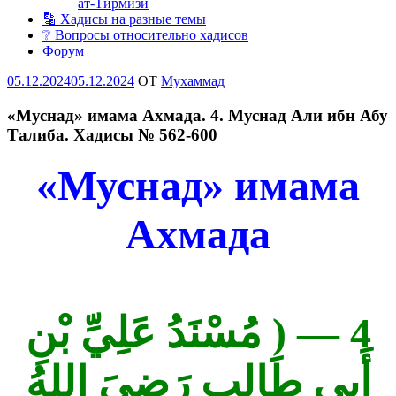
ат-Тирмизи
🔡 Хадисы на разные темы
❔ Вопросы относительно хадисов
Форум
Опубликовано
05.12.2024
05.12.2024
OT
Мухаммад
«Муснад» имама Ахмада. 4. Муснад Али ибн Абу
Талиба. Хадисы № 562-600
«Муснад» имама
Ахмада
4 — ( مُسْنَدُ عَلِيِّ بْنِ
أَبِي طَالِبٍ رَضِيَ اللهُ