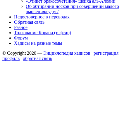
«Этикет бракосочетания» шейха аль-Албани
Об обтирании носков при совершении малого
омовения/вудуъ/
Недостоверное в переводах
Обратная связь
Разное
Толкование Корана (тафсир)
Форум
Хадисы на разные темы
© Copyright 2020 —
Энциклопедия хадисов
|
регистрация
|
профиль
|
обратная связь
Wisteria Theme by
WPFriendship
⋅
Powered by
WordPress