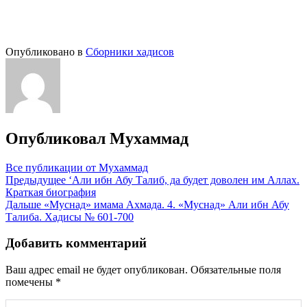
Опубликовано в
Сборники хадисов
Опубликовал
Мухаммад
Все публикации от Мухаммад
Навигация
Предыдущее
‘Али ибн Абу Талиб, да будет доволен им Аллах.
Краткая биография
по
Дальше
«Муснад» имама Ахмада. 4. «Муснад» Али ибн Абу
записям
Талиба. Хадисы № 601-700
Добавить комментарий
Ваш адрес email не будет опубликован.
Обязательные поля
помечены
*