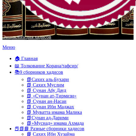
Энциклопедия хадисов
Перейти
Меню
к
содержимому
🏠 Главная
📖 Толкование Корана/тафсир/
📚9 сборников хадисов
📗Сахих аль-Бухари
📗 Сахих Муслим
📗 Сунан Абу Дауд
📗 «Сунан ат-Тирмизи»
📗 Сунан ан-Насаи
📗 Сунан Ибн Маджах
📗 Муватта имама Малика
📗Сунан ад-Дарими
📗»Муснад» имама Ахмада
📕📗📘 Разные сборники хадисов
📘 Сахих Ибн Хузайма