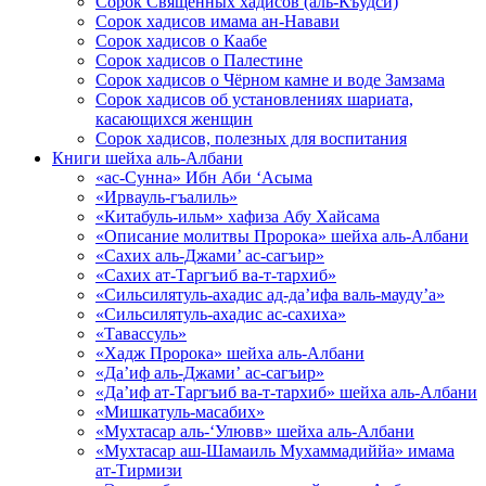
Сорок Священных хадисов (аль-Къудси)
Сорок хадисов имама ан-Навави
Сорок хадисов о Каабе
Сорок хадисов о Палестине
Сорок хадисов о Чёрном камне и воде Замзама
Сорок хадисов об установлениях шариата,
касающихся женщин
Сорок хадисов, полезных для воспитания
Книги шейха аль-Албани
«ас-Сунна» Ибн Аби ‘Асыма
«Ирвауль-гъалиль»
«Китабуль-ильм» хафиза Абу Хайсама
«Описание молитвы Пророка» шейха аль-Албани
«Сахих аль-Джами’ ас-сагъир»
«Сахих ат-Таргъиб ва-т-тархиб»
«Сильсилятуль-ахадис ад-да’ифа валь-мауду’а»
«Сильсилятуль-ахадис ас-сахиха»
«Тавассуль»
«Хадж Пророка» шейха аль-Албани
«Да’иф аль-Джами’ ас-сагъир»
«Да’иф ат-Таргъиб ва-т-тархиб» шейха аль-Албани
«Мишкатуль-масабих»
«Мухтасар аль-‘Улювв» шейха аль-Албани
«Мухтасар аш-Шамаиль Мухаммадиййа» имама
ат-Тирмизи