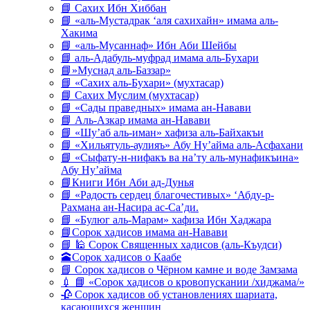
📘 Сахих Ибн Хиббан
📘 «аль-Мустадрак ‘аля сахихайн» имама аль-
Хакима
📘 «аль-Мусаннаф» Ибн Аби Шейбы
📘 аль-Адабуль-муфрад имама аль-Бухари
📘»Муснад аль-Баззар»
📘 «Сахих аль-Бухари» (мухтасар)
📘 Сахих Муслим (мухтасар)
📘 «Сады праведных» имама ан-Навави
📘 Аль-Азкар имама ан-Навави
📘 «Шу’аб аль-иман» хафиза аль-Байхакъи
📘 «Хильятуль-аулияъ» Абу Ну’айма аль-Асфахани
📘 «Сыфату-н-нифакъ ва на’ту аль-мунафикъина»
Абу Ну’айма
📘Книги Ибн Аби ад-Дунья
📘 «Радость сердец благочестивых» ‘Абду-р-
Рахмана ан-Насира ас-Са’ди.
📘 «Булюг аль-Марам» хафиза Ибн Хаджара
📘Сорок хадисов имама ан-Навави
📘 🕌 Сорок Священных хадисов (аль-Къудси)
🕋Сорок хадисов о Каабе
📘 Сорок хадисов о Чёрном камне и воде Замзама
💉 📘 «Сорок хадисов о кровопускании /хиджама/»
🥀 Сорок хадисов об установлениях шариата,
касающихся женщин