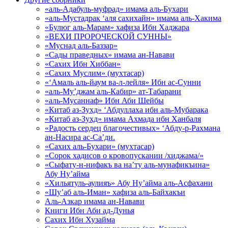
«аль-Адабуль-муфрад» имама аль-Бухари
«аль-Мустадрак ‘аля сахихайн» имама аль-Хакима
«Булюг аль-Марам» хафиза Ибн Хаджара
«ВЕХИ ПРОРОЧЕСКОЙ СУННЫ»
«Муснад аль-Баззар»
«Сады праведных» имама ан-Навави
«Сахих Ибн Хиббан»
«Сахих Муслим» (мухтасар)
«‘Амаль аль-йаум ва-л-лейля» Ибн ас-Сунни
«аль-Му’джам аль-Кабир» ат-Табарани
«аль-Мусаннаф» Ибн Аби Шейбы
«Китаб аз-Зухд» ‘Абдуллаха ибн аль-Мубарака
«Китаб аз-Зухд» имама Ахмада ибн Ханбаля
«Радость сердец благочестивых» ‘Абду-р-Рахмана
ан-Насира ас-Са’ди.
«Сахих аль-Бухари» (мухтасар)
«Сорок хадисов о кровопускании /хиджама/»
«Сыфату-н-нифакъ ва на’ту аль-мунафикъина»
Абу Ну’айма
«Хильятуль-аулияъ» Абу Ну’айма аль-Асфахани
«Шу’аб аль-Иман» хафиза аль-Байхакъи
Аль-Азкар имама ан-Навави
Книги Ибн Аби ад-Дунья
Сахих Ибн Хузайма