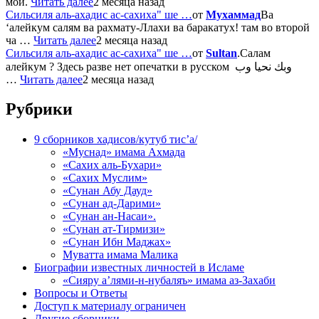
мой.
Читать далее
2 месяца назад
Сильсиля аль-ахадис ас-сахиха" ше …
от
Мухаммад
Ва
‘алейкум салям ва рахмату-Ллахи ва баракатух! там во второй
ча …
Читать далее
2 месяца назад
Сильсиля аль-ахадис ас-сахиха" ше …
от
Sultan
.Салам
алейкум ? Здесь разве нет опечатки в русском وبك نحيا وب
…
Читать далее
2 месяца назад
Рубрики
9 сборников хадисов/кутуб тис’а/
«Муснад» имама Ахмада
«Сахих аль-Бухари»
«Сахих Муслим»
«Сунан Абу Дауд»
«Сунан ад-Дарими»
«Сунан ан-Насаи».
«Сунан ат-Тирмизи»
«Сунан Ибн Маджах»
Муватта имама Малика
Биографии известных личностей в Исламе
«Сияру а’лями-н-нубаляъ» имама аз-Захаби
Вопросы и Ответы
Доступ к материалу ограничен
Другие сборники