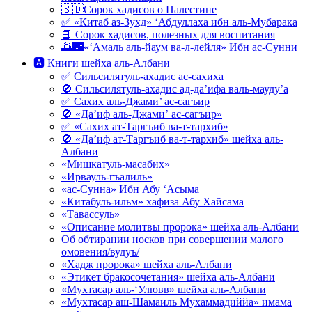
🇸🇩Сорок хадисов о Палестине
✅ «Китаб аз-Зухд» ‘Абдуллаха ибн аль-Мубарака
📘 Сорок хадисов, полезных для воспитания
🌅🌃«‘Амаль аль-йаум ва-л-лейля» Ибн ас-Сунни
🅰 Книги шейха аль-Албани
✅ Сильсилятуль-ахадис ас-сахиха
🚫 Сильсилятуль-ахадис ад-да’ифа валь-мауду’а
✅ Сахих аль-Джами’ ас-сагъир
🚫 «Да’иф аль-Джами’ ас-сагъир»
✅ «Сахих ат-Таргъиб ва-т-тархиб»
🚫 «Да’иф ат-Таргъиб ва-т-тархиб» шейха аль-
Албани
«Мишкатуль-масабих»
«Ирвауль-гъалиль»
«ас-Сунна» Ибн Абу ‘Асыма
«Китабуль-ильм» хафиза Абу Хайсама
«Тавассуль»
«Описание молитвы пророка» шейха аль-Албани
Об обтирании носков при совершении малого
омовения/вудуъ/
«Хадж пророка» шейха аль-Албани
«Этикет бракосочетания» шейха аль-Албани
«Мухтасар аль-‘Улювв» шейха аль-Албани
«Мухтасар аш-Шамаиль Мухаммадиййа» имама