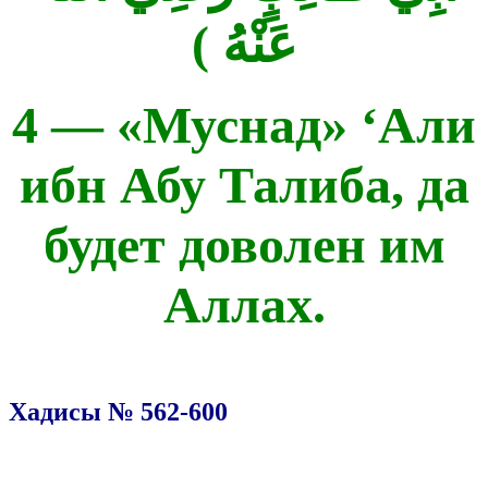
عَنْهُ )
4 — «Муснад» ‘Али
ибн Абу Талиба, да
будет доволен им
Аллах.
Хадисы № 562-600