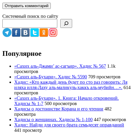
Системный поиск по сайту
Популярное
«Сахих аль-Джами’ ас-сагъир». Хадис № 567
1.1k
просмотров
«Сахих аль-Бухари». Хадис № 5590
709 просмотров
Хадис: «Кто каждый день будет по сто раз говорить: Ля
иляха илля-Лаху аль-маликуль-хаккъ аль-мубийн…».
614
просмотров
«Сахих аль-Бухари». 1. Книга: Начало откровений.
Хадисы № 1-7
500 просмотров
Хадисы о достоинстве Корана и его чтении
482
просмотра
Хадисы о женщинах. Хадисы № 1-100
447 просмотров
Хадис: Найди для своего брата семьдесят оправданий
441 просмотр