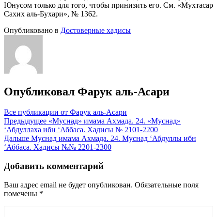
Юнусом только для того, чтобы принизить его. См. «Мухтасар
Сахих аль-Бухари», № 1362.
Опубликовано в
Достоверные хадисы
Опубликовал
Фарук аль-Асари
Все публикации от Фарук аль-Асари
Навигация
Предыдущее
«Муснад» имама Ахмада. 24. «Муснад»
‘Абдуллаха ибн ‘Аббаса. Хадисы № 2101-2200
по
Дальше
Муснад имама Ахмада. 24. Муснад ‘Абдуллы ибн
записям
‘Аббаса. Хадисы №№ 2201-2300
Добавить комментарий
Ваш адрес email не будет опубликован.
Обязательные поля
помечены
*