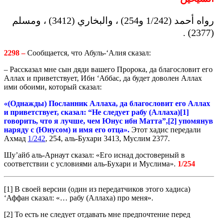
رواه أحمد (1/242 و254) ، والبخاري ‏(3412‏‏)‏ ، ومسلم
(2377) .
2298 –
Сообщается, что Абуль-‘Алия сказал:
– Рассказал мне сын дяди вашего Пророка, да благословит его
Аллах и приветствует, Ибн ‘Аббас, да будет доволен Аллах
ими обоими, который сказал:
«(Однажды) Посланник Аллаха, да благословит его Аллах
и приветствует, сказал: “Не следует рабу (Аллаха)[1]
говорить, что я лучше, чем Юнус ибн Матта”,[2] упомянув
наряду с (Юнусом) и имя его отца».
Этот хадис передали
Ахмад
1/242
, 254, аль-Бухари 3413, Муслим 2377.
Шу’айб аль-Арнаут сказал: «Его иснад достоверный в
соответствии с условиями аль-Бухари и Муслима».
1/254
[1] В своей версии (один из передатчиков этого хадиса)
‘Аффан сказал: «… рабу (Аллаха) про меня».
[2] То есть не следует отдавать мне предпочтение перед