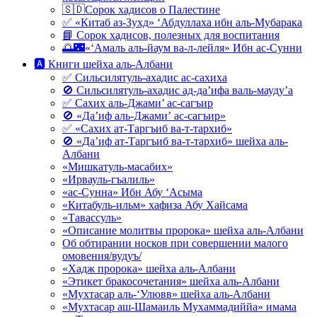
🇸🇩Сорок хадисов о Палестине
✅ «Китаб аз-Зухд» ‘Абдуллаха ибн аль-Мубарака
📘 Сорок хадисов, полезных для воспитания
🌅🌃«‘Амаль аль-йаум ва-л-лейля» Ибн ас-Сунни
🅰 Книги шейха аль-Албани
✅ Сильсилятуль-ахадис ас-сахиха
🚫 Сильсилятуль-ахадис ад-да’ифа валь-мауду’а
✅ Сахих аль-Джами’ ас-сагъир
🚫 «Да’иф аль-Джами’ ас-сагъир»
✅ «Сахих ат-Таргъиб ва-т-тархиб»
🚫 «Да’иф ат-Таргъиб ва-т-тархиб» шейха аль-
Албани
«Мишкатуль-масабих»
«Ирвауль-гъалиль»
«ас-Сунна» Ибн Абу ‘Асыма
«Китабуль-ильм» хафиза Абу Хайсама
«Тавассуль»
«Описание молитвы пророка» шейха аль-Албани
Об обтирании носков при совершении малого
омовения/вудуъ/
«Хадж пророка» шейха аль-Албани
«Этикет бракосочетания» шейха аль-Албани
«Мухтасар аль-‘Улювв» шейха аль-Албани
«Мухтасар аш-Шамаиль Мухаммадиййа» имама