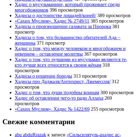
Хадис о мусульманине, который проживает среди
многобожников
396 просмотров
Хадисы о достоинстве лошадей/коней/
389 просмотров
«Сахих Муслим». Хадис № 2749/11
385 просмотров
Хадисы о произношении салавата за Пророка
381
просмотр
Хадисы о том, что большинство обитателей Ада −
женщины
371 просмотр
Хадис о том, что между человеком и многобожием и
неверием – оставление молитвы
367 просмотров
Хадис о том, что лучшими из мусульман являются те,
кто лучше всех относится к своим жёнам
318
просмотров
Хадисы о ношении бороды
313 просмотров
Хадисы про Даджаля/Антихрист, Лжемессия/
312
просмотров
Хадис о том, что души подобны воинам
300 просмотров
Хадис об оставлении чего-то ради Аллаха
269
просмотров
«Сахих Муслим». Хадис № 1422/69
255 просмотров
Свежие комментарии
abu abduRrazak
к записи
«Сильсилятуль-ахадис ас-