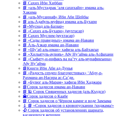
📘 Сахих Ибн Хиббан
📘 «аль-Мустадрак ‘аля сахихайн» имама аль-
Хакима
📘 «аль-Мусаннаф» Ибн Аби Шейбы
📘 аль-Адабуль-муфрад имама аль-Бухари
📘»Муснад аль-Баззар»
📘 «Сахих аль-Бухари» (мухтасар)
📘 Сахих Муслим (мухтасар)
📘 «Сады праведных» имама ан-Навави
📘 Аль-Азкар имама ан-Навави
📘 «Шу’аб аль-иман» хафиза аль-Байхакъи
📘 «Хильятуль-аулияъ» Абу Ну’айма аль-Асфахани
📘 «Сыфату-н-нифакъ ва на’ту аль-мунафикъина»
Абу Ну’айма
📘Книги Ибн Аби ад-Дунья
📘 «Радость сердец благочестивых» ‘Абду-р-
Рахмана ан-Насира ас-Са’ди.
📘 «Булюг аль-Марам» хафиза Ибн Хаджара
📘Сорок хадисов имама ан-Навави
📘 🕌 Сорок Священных хадисов (аль-Къудси)
🕋Сорок хадисов о Каабе
📘 Сорок хадисов о Чёрном камне и воде Замзама
💉 📘 «Сорок хадисов о кровопускании /хиджама/»
🥀 Сорок хадисов об установлениях шариата,
касающихся женщин