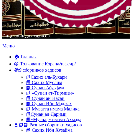
Энциклопедия хадисов
Перейти
Меню
к
содержимому
🏠 Главная
📖 Толкование Корана/тафсир/
📚9 сборников хадисов
📗Сахих аль-Бухари
📗 Сахих Муслим
📗 Сунан Абу Дауд
📗 «Сунан ат-Тирмизи»
📗 Сунан ан-Насаи
📗 Сунан Ибн Маджах
📗 Муватта имама Малика
📗Сунан ад-Дарими
📗»Муснад» имама Ахмада
📕📗📘 Разные сборники хадисов
📘 Сахих Ибн Хузайма