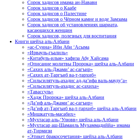
Сорок хадисов имама ан-Навави
Сорок хадисов о Каабе
Сорок хадисов о Палестине
Сорок хадисов о Чёрном камне и воде Замзама
Сорок хадисов об установлениях шариата,
касающихся женщин
Сорок хадисов, полезных для воспитания
Книги шейха аль-Албани
«ас-Сунна» Ибн Аби ‘Асыма
«Ирвауль-гъалиль»
«Китабуль-ильм» хафиза Абу Хайсама
«Описание молитвы Пророка» шейха аль-Албани
«Сахих аль-Джами’ ас-сагъир»
«Сахих ат-Таргъиб ва-т-тархиб»
«Сильсилятуль-ахадис ад-да’ифа валь-мауду’а»
«Сильсилятуль-ахадис ас-сахиха»
«Тавассуль»
«Хадж Пророка» шейха аль-Албани
«Да’иф аль-Джами’ ас-сагъир»
«Да’иф ат-Таргъиб ва-т-тархиб» шейха аль-Албани
«Мишкатуль-масабих»
«Мухтасар аль-‘Улювв» шейха аль-Албани
«Мухтасар аш-Шамаиль Мухаммадиййа» имама
ат-Тирмизи
«Этикет бракосочетания» шейха аль-Албани