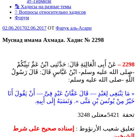
ат-Тирмизи
🔡 Хадисы на разные темы
❔ Вопросы относительно хадисов
Форум
Опубликовано
02.06.2017
02.06.2017
OT
Фарук аль-Асари
Муснад имама Ахмада. Хадис № 2298
عَنْ أَبِى الْعَالِيَةِ قَالَ: حَدَّثَنِى ابْنُ عَمِّ نَبِيِّكُمْ
2298 –
-صلى الله عليه وسلم- ابْنُ عَبَّاسٍ قَالَ: قَالَ رَسُولُ
اللَّهِ -صلى الله عليه وسلم:
« مَا يَنْبَغِى لِعَبْدٍ — قَالَ عَفَّانُ عَبْدٍ فِىَّ — أَنْ يَقُولَ أَنَا
خَيْرٌ مِنْ يُونُسَ بْنِ مَتَّى ». وَنَسَبَهُ إِلَى أَبِيهِ.
تحفة 5421معتلى 3248
تعليق شعيب الأرنؤوط :
إسناده صحيح على شرط
الشيخين