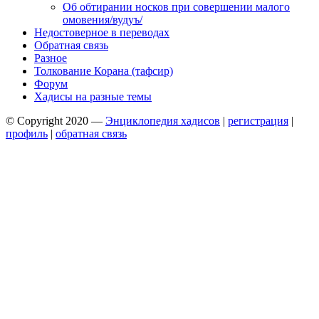
Об обтирании носков при совершении малого
омовения/вудуъ/
Недостоверное в переводах
Обратная связь
Разное
Толкование Корана (тафсир)
Форум
Хадисы на разные темы
© Copyright 2020 —
Энциклопедия хадисов
|
регистрация
|
профиль
|
обратная связь
Wisteria Theme by
WPFriendship
⋅
Powered by
WordPress