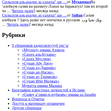
Сильсиля аль-ахадис ас-сахиха" ше …
от
Мухаммад
Ва
‘алейкум салям ва рахмату-Ллахи ва баракатух! там во второй
ча …
Читать далее
2 месяца назад
Сильсиля аль-ахадис ас-сахиха" ше …
от
Sultan
.Салам
алейкум ? Здесь разве нет опечатки в русском وبك نحيا وب
…
Читать далее
2 месяца назад
Рубрики
9 сборников хадисов/кутуб тис’а/
«Муснад» имама Ахмада
«Сахих аль-Бухари»
«Сахих Муслим»
«Сунан Абу Дауд»
«Сунан ад-Дарими»
«Сунан ан-Насаи».
«Сунан ат-Тирмизи»
«Сунан Ибн Маджах»
Муватта имама Малика
Биографии известных личностей в Исламе
«Сияру а’лями-н-нубаляъ» имама аз-Захаби
Вопросы и Ответы
Доступ к материалу ограничен
Другие сборники