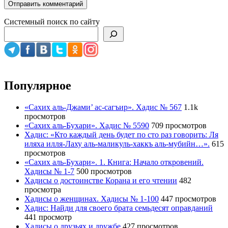
Системный поиск по сайту
Популярное
«Сахих аль-Джами’ ас-сагъир». Хадис № 567
1.1k
просмотров
«Сахих аль-Бухари». Хадис № 5590
709 просмотров
Хадис: «Кто каждый день будет по сто раз говорить: Ля
иляха илля-Лаху аль-маликуль-хаккъ аль-мубийн…».
615
просмотров
«Сахих аль-Бухари». 1. Книга: Начало откровений.
Хадисы № 1-7
500 просмотров
Хадисы о достоинстве Корана и его чтении
482
просмотра
Хадисы о женщинах. Хадисы № 1-100
447 просмотров
Хадис: Найди для своего брата семьдесят оправданий
441 просмотр
Хадисы о друзьях и дружбе
427 просмотров