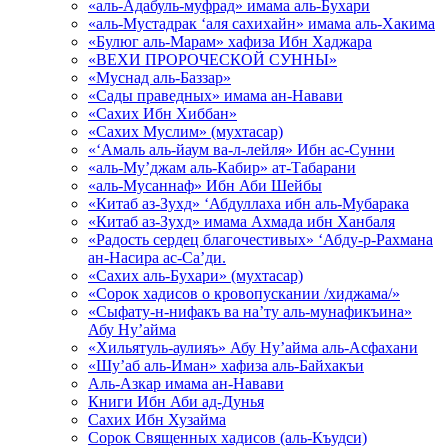
«аль-Адабуль-муфрад» имама аль-Бухари
«аль-Мустадрак ‘аля сахихайн» имама аль-Хакима
«Булюг аль-Марам» хафиза Ибн Хаджара
«ВЕХИ ПРОРОЧЕСКОЙ СУННЫ»
«Муснад аль-Баззар»
«Сады праведных» имама ан-Навави
«Сахих Ибн Хиббан»
«Сахих Муслим» (мухтасар)
«‘Амаль аль-йаум ва-л-лейля» Ибн ас-Сунни
«аль-Му’джам аль-Кабир» ат-Табарани
«аль-Мусаннаф» Ибн Аби Шейбы
«Китаб аз-Зухд» ‘Абдуллаха ибн аль-Мубарака
«Китаб аз-Зухд» имама Ахмада ибн Ханбаля
«Радость сердец благочестивых» ‘Абду-р-Рахмана
ан-Насира ас-Са’ди.
«Сахих аль-Бухари» (мухтасар)
«Сорок хадисов о кровопускании /хиджама/»
«Сыфату-н-нифакъ ва на’ту аль-мунафикъина»
Абу Ну’айма
«Хильятуль-аулияъ» Абу Ну’айма аль-Асфахани
«Шу’аб аль-Иман» хафиза аль-Байхакъи
Аль-Азкар имама ан-Навави
Книги Ибн Аби ад-Дунья
Сахих Ибн Хузайма
Сорок Священных хадисов (аль-Къудси)