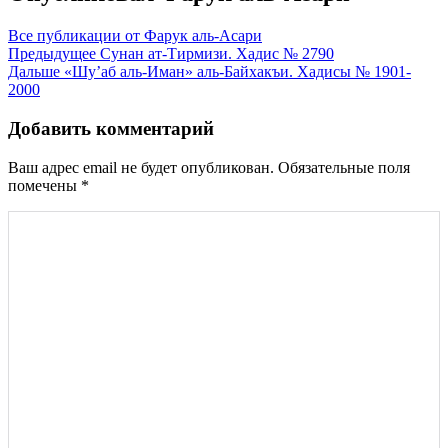
Все публикации от Фарук аль-Асари
Навигация
Предыдущее
Сунан ат-Тирмизи. Хадис № 2790
Дальше
«Шу’аб аль-Иман» аль-Байхакъи. Хадисы № 1901-
по
2000
записям
Добавить комментарий
Ваш адрес email не будет опубликован.
Обязательные поля
помечены
*