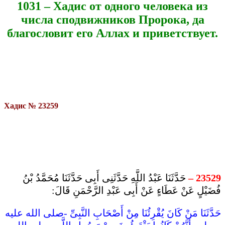
1031 – Хадис от одного человека из
числа сподвижников Пророка
,
да
благословит его Аллах и приветствует.
Хадис № 23259
حَدَّثَنَا عَبْدُ اللَّهِ حَدَّثَنِى أَبِى حَدَّثَنَا مُحَمَّدُ بْنُ
23529 –
فُضَيْلٍ عَنْ عَطَاءٍ عَنْ أَبِى عَبْدِ الرَّحْمَنِ قَالَ:
حَدَّثَنَا مَنْ كَانَ يُقْرِئُنَا مِنْ أَصْحَابِ النَّبِىِّ -صلى الله عليه