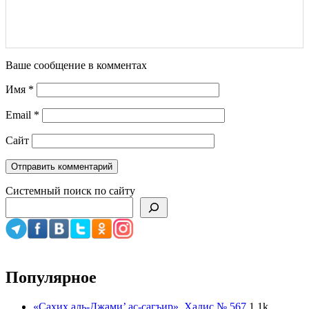
Ваше сообщение в комментах
Имя
*
Email
*
Сайт
Системный поиск по сайту
Популярное
«Сахих аль-Джами’ ас-сагъир». Хадис № 567
1.1k