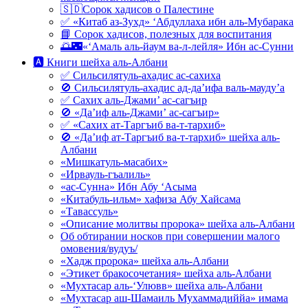
🇸🇩Сорок хадисов о Палестине
✅ «Китаб аз-Зухд» ‘Абдуллаха ибн аль-Мубарака
📘 Сорок хадисов, полезных для воспитания
🌅🌃«‘Амаль аль-йаум ва-л-лейля» Ибн ас-Сунни
🅰 Книги шейха аль-Албани
✅ Сильсилятуль-ахадис ас-сахиха
🚫 Сильсилятуль-ахадис ад-да’ифа валь-мауду’а
✅ Сахих аль-Джами’ ас-сагъир
🚫 «Да’иф аль-Джами’ ас-сагъир»
✅ «Сахих ат-Таргъиб ва-т-тархиб»
🚫 «Да’иф ат-Таргъиб ва-т-тархиб» шейха аль-
Албани
«Мишкатуль-масабих»
«Ирвауль-гъалиль»
«ас-Сунна» Ибн Абу ‘Асыма
«Китабуль-ильм» хафиза Абу Хайсама
«Тавассуль»
«Описание молитвы пророка» шейха аль-Албани
Об обтирании носков при совершении малого
омовения/вудуъ/
«Хадж пророка» шейха аль-Албани
«Этикет бракосочетания» шейха аль-Албани
«Мухтасар аль-‘Улювв» шейха аль-Албани
«Мухтасар аш-Шамаиль Мухаммадиййа» имама