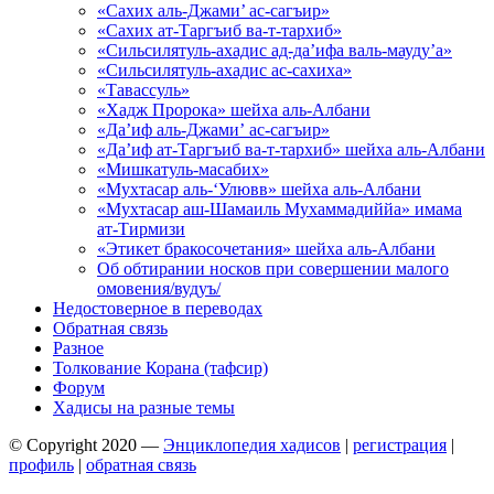
«Сахих аль-Джами’ ас-сагъир»
«Сахих ат-Таргъиб ва-т-тархиб»
«Сильсилятуль-ахадис ад-да’ифа валь-мауду’а»
«Сильсилятуль-ахадис ас-сахиха»
«Тавассуль»
«Хадж Пророка» шейха аль-Албани
«Да’иф аль-Джами’ ас-сагъир»
«Да’иф ат-Таргъиб ва-т-тархиб» шейха аль-Албани
«Мишкатуль-масабих»
«Мухтасар аль-‘Улювв» шейха аль-Албани
«Мухтасар аш-Шамаиль Мухаммадиййа» имама
ат-Тирмизи
«Этикет бракосочетания» шейха аль-Албани
Об обтирании носков при совершении малого
омовения/вудуъ/
Недостоверное в переводах
Обратная связь
Разное
Толкование Корана (тафсир)
Форум
Хадисы на разные темы
© Copyright 2020 —
Энциклопедия хадисов
|
регистрация
|
профиль
|
обратная связь
Wisteria Theme by
WPFriendship
⋅
Powered by
WordPress