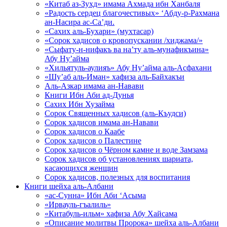
«Китаб аз-Зухд» имама Ахмада ибн Ханбаля
«Радость сердец благочестивых» ‘Абду-р-Рахмана
ан-Насира ас-Са’ди.
«Сахих аль-Бухари» (мухтасар)
«Сорок хадисов о кровопускании /хиджама/»
«Сыфату-н-нифакъ ва на’ту аль-мунафикъина»
Абу Ну’айма
«Хильятуль-аулияъ» Абу Ну’айма аль-Асфахани
«Шу’аб аль-Иман» хафиза аль-Байхакъи
Аль-Азкар имама ан-Навави
Книги Ибн Аби ад-Дунья
Сахих Ибн Хузайма
Сорок Священных хадисов (аль-Къудси)
Сорок хадисов имама ан-Навави
Сорок хадисов о Каабе
Сорок хадисов о Палестине
Сорок хадисов о Чёрном камне и воде Замзама
Сорок хадисов об установлениях шариата,
касающихся женщин
Сорок хадисов, полезных для воспитания
Книги шейха аль-Албани
«ас-Сунна» Ибн Аби ‘Асыма
«Ирвауль-гъалиль»
«Китабуль-ильм» хафиза Абу Хайсама
«Описание молитвы Пророка» шейха аль-Албани