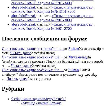
сахиха». Том 7. Хадисы № 3301-3400
abu abduRrazak
к записи
«Сильсилятуль-ахадис ас-
сахиха». Том 7. Хадисы №№ 3101-3200
abu abduRrazak
к записи
«Сильсилятуль-ахадис ас-
сахиха». Том 6. Хадисы № 2901-3000
abu abduRrazak
к записи
«Сильсилятуль-ахадис ас-
сахиха». Том 6. Хадисы № 2601-2700
Последние сообщения на форуме
Сильсиля аль-ахадис ас-сахиха" ше …
от
Sultan
Уа джазак, брат
мой.
Читать далее
2 месяца назад
Сильсиля аль-ахадис ас-сахиха" ше …
от
Мухаммад
Ва
‘алейкум салям ва рахмату-Ллахи ва баракатух! там во второй
ча …
Читать далее
2 месяца назад
Сильсиля аль-ахадис ас-сахиха" ше …
от
Sultan
.Салам
алейкум ? Здесь разве нет опечатки в русском وبك نحيا وب
…
Читать далее
2 месяца назад
Рубрики
9 сборников хадисов/кутуб тис’а/
«Муснад» имама Ахмада