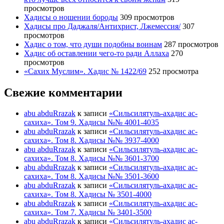
просмотров
Хадисы о ношении бороды
309 просмотров
Хадисы про Даджаля/Антихрист, Лжемессия/
307
просмотров
Хадис о том, что души подобны воинам
287 просмотров
Хадис об оставлении чего-то ради Аллаха
270
просмотров
«Сахих Муслим». Хадис № 1422/69
252 просмотра
Свежие комментарии
abu abduRrazak
к записи
«Сильсилятуль-ахадис ас-
сахиха». Том 9. Хадисы №№ 4001-4035
abu abduRrazak
к записи
«Сильсилятуль-ахадис ас-
сахиха». Том 8. Хадисы №№ 3937-4000
abu abduRrazak
к записи
«Сильсилятуль-ахадис ас-
сахиха». Том 8. Хадисы №№ 3601-3700
abu abduRrazak
к записи
«Сильсилятуль-ахадис ас-
сахиха». Том 8. Хадисы №№ 3501-3600
abu abduRrazak
к записи
«Сильсилятуль-ахадис ас-
сахиха». Том 8. Хадисы № 3501-4000
abu abduRrazak
к записи
«Сильсилятуль-ахадис ас-
сахиха». Том 7. Хадисы № 3401-3500
abu abduRrazak
к записи
«Сильсилятуль-ахадис ас-