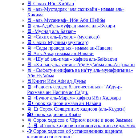
📘 Сахих Ибн Хиббан
📘 «аль-Мустадрак ‘аля сахихайн» имама аль-
Хакима
📘 «аль-Мусаннаф» Ибн Аби Шейбы
📘 аль-Адабуль-муфрад имама аль-Бухари
📘»Муснад аль-Баззар»
📘 «Сахих аль-Бухари» (мухтасар)
📘 Сахих Муслим (мухтасар)
📘 «Сады праведных» имама ан-Навави
📘 Аль-Азкар имама ан-Навави
📘 «Шу’аб аль-иман» хафиза аль-Байхакъи
📘 «Хильятуль-аулияъ» Абу Ну’айма аль-Асфахани
📘 «Сыфату-н-нифакъ ва на’ту аль-мунафикъина»
Абу Ну’айма
📘Книги Ибн Аби ад-Дунья
📘 «Радость сердец благочестивых» ‘Абду-р-
Рахмана ан-Насира ас-Са’ди.
📘 «Булюг аль-Марам» хафиза Ибн Хаджара
📘Сорок хадисов имама ан-Навави
📘 🕌 Сорок Священных хадисов (аль-Къудси)
🕋Сорок хадисов о Каабе
📘 Сорок хадисов о Чёрном камне и воде Замзама
💉 📘 «Сорок хадисов о кровопускании /хиджама/»
🥀 Сорок хадисов об установлениях шариата,
касающихся женщин