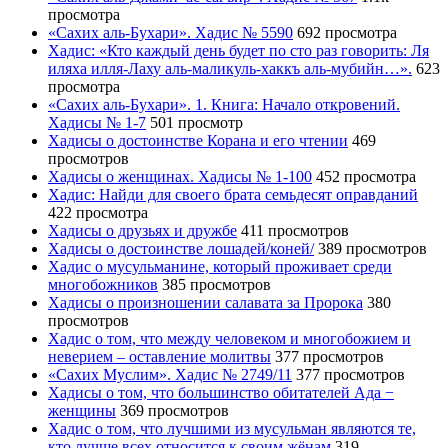
просмотра
«Сахих аль-Бухари». Хадис № 5590
692 просмотра
Хадис: «Кто каждый день будет по сто раз говорить: Ля
иляха илля-Лаху аль-маликуль-хаккъ аль-мубийн…».
623
просмотра
«Сахих аль-Бухари». 1. Книга: Начало откровений.
Хадисы № 1-7
501 просмотр
Хадисы о достоинстве Корана и его чтении
469
просмотров
Хадисы о женщинах. Хадисы № 1-100
452 просмотра
Хадис: Найди для своего брата семьдесят оправданий
422 просмотра
Хадисы о друзьях и дружбе
411 просмотров
Хадисы о достоинстве лошадей/коней/
389 просмотров
Хадис о мусульманине, который проживает среди
многобожников
385 просмотров
Хадисы о произношении салавата за Пророка
380
просмотров
Хадис о том, что между человеком и многобожием и
неверием – оставление молитвы
377 просмотров
«Сахих Муслим». Хадис № 2749/11
377 просмотров
Хадисы о том, что большинство обитателей Ада −
женщины
369 просмотров
Хадис о том, что лучшими из мусульман являются те,
кто лучше всех относится к своим жёнам
319