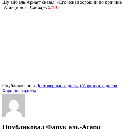
Шу’айб аль-Арнаут сказал: «Его иснад хороший по причине
‘Атаъ (ибн ас-Саиба)».
5/410
—
Опубликовано в
Достоверные хадисы
,
Сборники хадисов
,
Хорошие хадисы
Опубликовал
Фарук аль-Асари