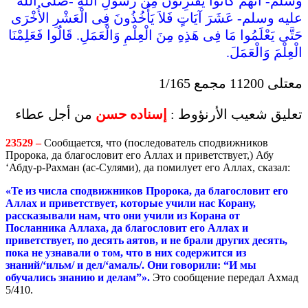
وسلم- أَنَّهُمْ كَانُوا يَقْتَرِئُونَ مِنْ رَسُولِ اللَّهِ -صلى الله
عليه وسلم- عَشَرَ آيَاتٍ فَلاَ يَأْخُذُونَ فِى الْعَشْرِ الأُخْرَى
حَتَّى يَعْلَمُوا مَا فِى هَذِهِ مِنَ الْعِلْمِ وَالْعَمَلِ. قَالُوا فَعَلِمْنَا
الْعِلْمَ وَالْعَمَلَ.
معتلى 11200 مجمع 1/165
تعليق شعيب الأرنؤوط :
إسناده حسن
من أجل عطاء
23529 –
Сообщается, что (последователь сподвижников
Пророка, да благословит его Аллах и приветствует,) Абу
‘Абду-р-Рахман (ас-Сулями), да помилует его Аллах, сказал:
«Те из числа сподвижников Пророка, да благословит его
Аллах и приветствует, которые учили нас Корану,
рассказывали нам, что они учили из Корана от
Посланника Аллаха, да благословит его Аллах и
приветствует, по десять аятов, и не брали других десять,
пока не узнавали о том, что в них содержится из
знаний/‘ильм/ и дел/‘амаль/. Они говорили:
“
И мы
обучались знанию и делам
”
».
Это сообщение передал Ахмад
5/410.