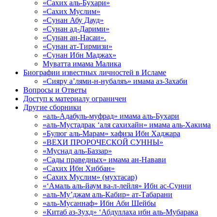
«Сахих аль-Бухари»
«Сахих Муслим»
«Сунан Абу Дауд»
«Сунан ад-Дарими»
«Сунан ан-Насаи».
«Сунан ат-Тирмизи»
«Сунан Ибн Маджах»
Муватта имама Малика
Биографии известных личностей в Исламе
«Сияру а’лями-н-нубаляъ» имама аз-Захаби
Вопросы и Ответы
Доступ к материалу ограничен
Другие сборники
«аль-Адабуль-муфрад» имама аль-Бухари
«аль-Мустадрак ‘аля сахихайн» имама аль-Хакима
«Булюг аль-Марам» хафиза Ибн Хаджара
«ВЕХИ ПРОРОЧЕСКОЙ СУННЫ»
«Муснад аль-Баззар»
«Сады праведных» имама ан-Навави
«Сахих Ибн Хиббан»
«Сахих Муслим» (мухтасар)
«‘Амаль аль-йаум ва-л-лейля» Ибн ас-Сунни
«аль-Му’джам аль-Кабир» ат-Табарани
«аль-Мусаннаф» Ибн Аби Шейбы
«Китаб аз-Зухд» ‘Абдуллаха ибн аль-Мубарака