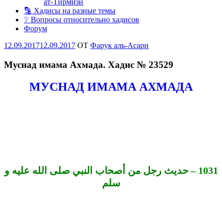
ат-Тирмизи
🔡 Хадисы на разные темы
❔ Вопросы относительно хадисов
Форум
Опубликовано
12.09.2017
12.09.2017
OT
Фарук аль-Асари
Муснад имама Ахмада. Хадис № 23529
МУСНАД ИМАМА АХМАДА
حديث رجل من أصحاب النبي صلى الله عليه و
–
1031
سلم