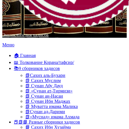
Энциклопедия хадисов
Перейти
Меню
к
содержимому
🏠 Главная
📖 Толкование Корана/тафсир/
📚9 сборников хадисов
📗Сахих аль-Бухари
📗 Сахих Муслим
📗 Сунан Абу Дауд
📗 «Сунан ат-Тирмизи»
📗 Сунан ан-Насаи
📗 Сунан Ибн Маджах
📗 Муватта имама Малика
📗Сунан ад-Дарими
📗»Муснад» имама Ахмада
📕📗📘 Разные сборники хадисов
📘 Сахих Ибн Хузайма