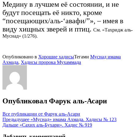
Медину в лучшем её состоянии, и не
будут посещать её никто, кроме
“посещающих/аль-‘авафи/”», – имея в
виду хищных зверей и птиц.
См. «Тахридж аль-
Муснад» (1/276).
Опубликовано в
Хорошие хадисы
Тегами
Муснад имама
Ахмада
,
Хадисы пророка Мухаммада
Опубликовал
Фарук аль-Асари
Все публикации от Фарук аль-Асари
Навигация
Предыдущее
«Муснад» имама Ахмада. Хадисы № 123
Дальше
«Сахих аль-Бухари». Хадис № 919
по
записям
Добавить комментарий