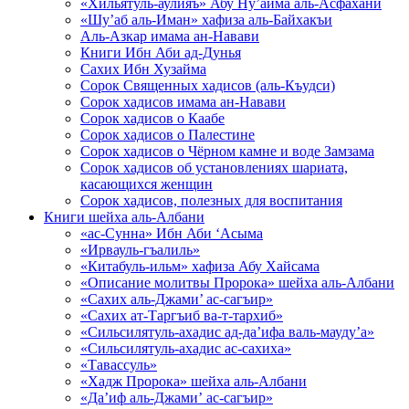
«Хильятуль-аулияъ» Абу Ну’айма аль-Асфахани
«Шу’аб аль-Иман» хафиза аль-Байхакъи
Аль-Азкар имама ан-Навави
Книги Ибн Аби ад-Дунья
Сахих Ибн Хузайма
Сорок Священных хадисов (аль-Къудси)
Сорок хадисов имама ан-Навави
Сорок хадисов о Каабе
Сорок хадисов о Палестине
Сорок хадисов о Чёрном камне и воде Замзама
Сорок хадисов об установлениях шариата,
касающихся женщин
Сорок хадисов, полезных для воспитания
Книги шейха аль-Албани
«ас-Сунна» Ибн Аби ‘Асыма
«Ирвауль-гъалиль»
«Китабуль-ильм» хафиза Абу Хайсама
«Описание молитвы Пророка» шейха аль-Албани
«Сахих аль-Джами’ ас-сагъир»
«Сахих ат-Таргъиб ва-т-тархиб»
«Сильсилятуль-ахадис ад-да’ифа валь-мауду’а»
«Сильсилятуль-ахадис ас-сахиха»
«Тавассуль»
«Хадж Пророка» шейха аль-Албани
«Да’иф аль-Джами’ ас-сагъир»