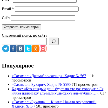
Email
*
Сайт
Системный поиск по сайту
Популярное
«Сахих аль-Джами’ ас-сагъир». Хадис № 567
1.1k
просмотров
«Сахих аль-Бухари». Хадис № 5590
711 просмотров
Хадис: «Кто каждый день будет по сто раз говорить: Ля
иляха илля-Лаху аль-маликуль-хаккъ аль-мубийн…».
617
просмотров
«Сахих аль-Бухари». 1. Книга: Начало откровений.
Хадисы № 1-7
501 просмотр