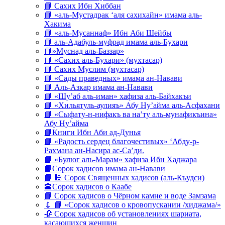
📘 Сахих Ибн Хиббан
📘 «аль-Мустадрак ‘аля сахихайн» имама аль-
Хакима
📘 «аль-Мусаннаф» Ибн Аби Шейбы
📘 аль-Адабуль-муфрад имама аль-Бухари
📘»Муснад аль-Баззар»
📘 «Сахих аль-Бухари» (мухтасар)
📘 Сахих Муслим (мухтасар)
📘 «Сады праведных» имама ан-Навави
📘 Аль-Азкар имама ан-Навави
📘 «Шу’аб аль-иман» хафиза аль-Байхакъи
📘 «Хильятуль-аулияъ» Абу Ну’айма аль-Асфахани
📘 «Сыфату-н-нифакъ ва на’ту аль-мунафикъина»
Абу Ну’айма
📘Книги Ибн Аби ад-Дунья
📘 «Радость сердец благочестивых» ‘Абду-р-
Рахмана ан-Насира ас-Са’ди.
📘 «Булюг аль-Марам» хафиза Ибн Хаджара
📘Сорок хадисов имама ан-Навави
📘 🕌 Сорок Священных хадисов (аль-Къудси)
🕋Сорок хадисов о Каабе
📘 Сорок хадисов о Чёрном камне и воде Замзама
💉 📘 «Сорок хадисов о кровопускании /хиджама/»
🥀 Сорок хадисов об установлениях шариата,
касающихся женщин