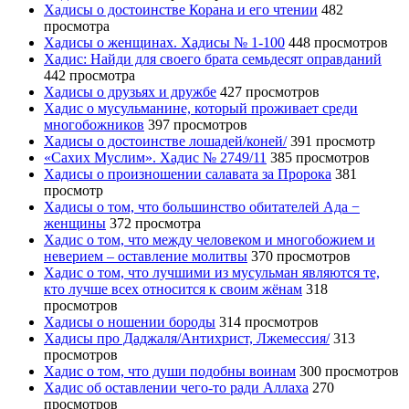
Хадисы о достоинстве Корана и его чтении
482
просмотра
Хадисы о женщинах. Хадисы № 1-100
448 просмотров
Хадис: Найди для своего брата семьдесят оправданий
442 просмотра
Хадисы о друзьях и дружбе
427 просмотров
Хадис о мусульманине, который проживает среди
многобожников
397 просмотров
Хадисы о достоинстве лошадей/коней/
391 просмотр
«Сахих Муслим». Хадис № 2749/11
385 просмотров
Хадисы о произношении салавата за Пророка
381
просмотр
Хадисы о том, что большинство обитателей Ада −
женщины
372 просмотра
Хадис о том, что между человеком и многобожием и
неверием – оставление молитвы
370 просмотров
Хадис о том, что лучшими из мусульман являются те,
кто лучше всех относится к своим жёнам
318
просмотров
Хадисы о ношении бороды
314 просмотров
Хадисы про Даджаля/Антихрист, Лжемессия/
313
просмотров
Хадис о том, что души подобны воинам
300 просмотров
Хадис об оставлении чего-то ради Аллаха
270
просмотров