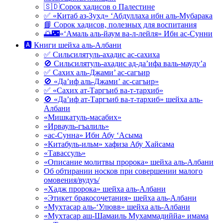
🇸🇩Сорок хадисов о Палестине
✅ «Китаб аз-Зухд» ‘Абдуллаха ибн аль-Мубарака
📘 Сорок хадисов, полезных для воспитания
🌅🌃«‘Амаль аль-йаум ва-л-лейля» Ибн ас-Сунни
🅰 Книги шейха аль-Албани
✅ Сильсилятуль-ахадис ас-сахиха
🚫 Сильсилятуль-ахадис ад-да’ифа валь-мауду’а
✅ Сахих аль-Джами’ ас-сагъир
🚫 «Да’иф аль-Джами’ ас-сагъир»
✅ «Сахих ат-Таргъиб ва-т-тархиб»
🚫 «Да’иф ат-Таргъиб ва-т-тархиб» шейха аль-
Албани
«Мишкатуль-масабих»
«Ирвауль-гъалиль»
«ас-Сунна» Ибн Абу ‘Асыма
«Китабуль-ильм» хафиза Абу Хайсама
«Тавассуль»
«Описание молитвы пророка» шейха аль-Албани
Об обтирании носков при совершении малого
омовения/вудуъ/
«Хадж пророка» шейха аль-Албани
«Этикет бракосочетания» шейха аль-Албани
«Мухтасар аль-‘Улювв» шейха аль-Албани
«Мухтасар аш-Шамаиль Мухаммадиййа» имама