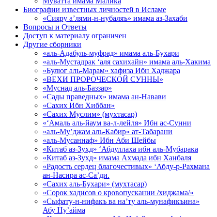
Муватта имама Малика
Биографии известных личностей в Исламе
«Сияру а’лями-н-нубаляъ» имама аз-Захаби
Вопросы и Ответы
Доступ к материалу ограничен
Другие сборники
«аль-Адабуль-муфрад» имама аль-Бухари
«аль-Мустадрак ‘аля сахихайн» имама аль-Хакима
«Булюг аль-Марам» хафиза Ибн Хаджара
«ВЕХИ ПРОРОЧЕСКОЙ СУННЫ»
«Муснад аль-Баззар»
«Сады праведных» имама ан-Навави
«Сахих Ибн Хиббан»
«Сахих Муслим» (мухтасар)
«‘Амаль аль-йаум ва-л-лейля» Ибн ас-Сунни
«аль-Му’джам аль-Кабир» ат-Табарани
«аль-Мусаннаф» Ибн Аби Шейбы
«Китаб аз-Зухд» ‘Абдуллаха ибн аль-Мубарака
«Китаб аз-Зухд» имама Ахмада ибн Ханбаля
«Радость сердец благочестивых» ‘Абду-р-Рахмана
ан-Насира ас-Са’ди.
«Сахих аль-Бухари» (мухтасар)
«Сорок хадисов о кровопускании /хиджама/»
«Сыфату-н-нифакъ ва на’ту аль-мунафикъина»
Абу Ну’айма