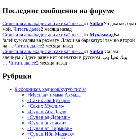
Последние сообщения на форуме
Сильсиля аль-ахадис ас-сахиха" ше …
от
Sultan
Уа джазак, брат
мой.
Читать далее
2 месяца назад
Сильсиля аль-ахадис ас-сахиха" ше …
от
Мухаммад
Ва
‘алейкум салям ва рахмату-Ллахи ва баракатух! там во второй
ча …
Читать далее
2 месяца назад
Сильсиля аль-ахадис ас-сахиха" ше …
от
Sultan
.Салам
алейкум ? Здесь разве нет опечатки в русском وبك نحيا وب
…
Читать далее
2 месяца назад
Рубрики
9 сборников хадисов/кутуб тис’а/
«Муснад» имама Ахмада
«Сахих аль-Бухари»
«Сахих Муслим»
«Сунан Абу Дауд»
«Сунан ад-Дарими»
«Сунан ан-Насаи».
«Сунан ат-Тирмизи»
«Сунан Ибн Маджах»