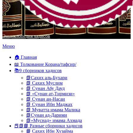
Энциклопедия хадисов
Перейти
Меню
к
содержимому
🏠 Главная
📖 Толкование Корана/тафсир/
📚9 сборников хадисов
📗Сахих аль-Бухари
📗 Сахих Муслим
📗 Сунан Абу Дауд
📗 «Сунан ат-Тирмизи»
📗 Сунан ан-Насаи
📗 Сунан Ибн Маджах
📗 Муватта имама Малика
📗Сунан ад-Дарими
📗»Муснад» имама Ахмада
📕📗📘 Разные сборники хадисов
📘 Сахих Ибн Хузайма