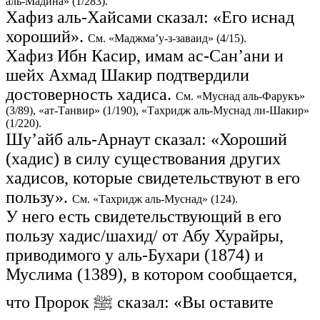
аль-Мадина» (1/283).
Хафиз аль-Хайсами сказал: «Его иснад
хороший».
См. «Маджма’у-з-заваид» (4/15).
Хафиз Ибн Касир, имам ас-Сан’ани и
шейх Ахмад Шакир подтвердили
достоверность хадиса.
См. «Муснад аль-Фарукъ»
(3/89), «ат-Танвир» (1/190), «Тахридж аль-Муснад ли-Шакир»
(1/220).
Шу’айб аль-Арнаут сказал: «Хороший
(хадис) в силу существования других
хадисов, которые свидетельствуют в его
пользу».
См. «Тахридж аль-Муснад» (124).
У него есть свидетельствующий в его
пользу хадис/шахид/ от Абу Хурайры,
приводимого у аль-Бухари (1874) и
Муслима (1389), в котором сообщается,
что Пророк ﷺ сказал: «Вы оставите