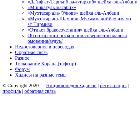
«Да’иф ат-Таргъиб ва-т-тархиб» шейха аль-Албани
«Мишкатуль-масабих»
«Мухтасар аль-‘Улювв» шейха аль-Албани
«Мухтасар аш-Шамаиль Мухаммадиййа» имама
ат-Тирмизи
«Этикет бракосочетания» шейха аль-Албани
Об обтирании носков при совершении малого
омовения/вудуъ/
Недостоверное в переводах
Обратная связь
Разное
Толкование Корана (тафсир)
Форум
Хадисы на разные темы
© Copyright 2020 —
Энциклопедия хадисов
|
регистрация
|
профиль
|
обратная связь
Wisteria Theme by
WPFriendship
⋅
Powered by
WordPress