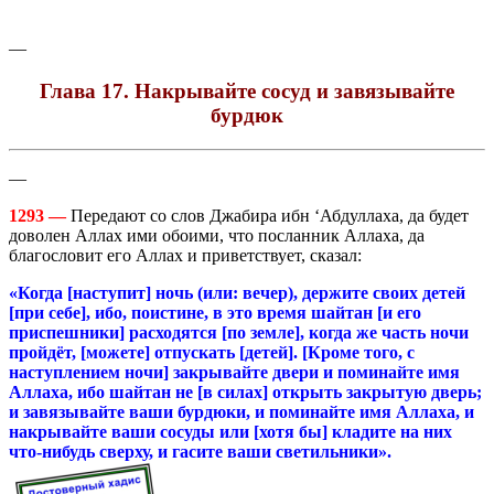
—
Глава 17. Накрывайте сосуд и завязывайте
бурдюк
—
1293 —
Передают со слов Джабира ибн ‘Абдуллаха, да будет
доволен Аллах ими обоими, что посланник Аллаха, да
благословит его Аллах и приветствует, сказал:
«Когда [наступит] ночь (или: вечер), держите своих детей
[при себе], ибо, поистине, в это время шайтан [и его
приспешники] расходятся [по земле], когда же часть ночи
пройдёт, [можете] отпускать [детей]. [Кроме того, с
наступлением ночи] закрывайте двери и поминайте имя
Аллаха, ибо шайтан не [в силах] открыть закрытую дверь;
и завязывайте ваши бурдюки, и поминайте имя Аллаха, и
накрывайте ваши сосуды или [хотя бы] кладите на них
что-нибудь сверху, и гасите ваши светильники».