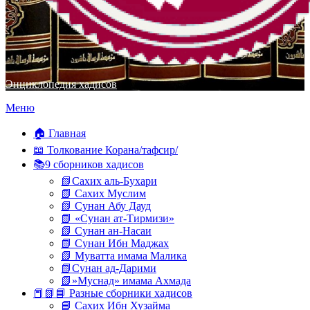
Энциклопедия хадисов
Перейти
Меню
к
содержимому
🏠 Главная
📖 Толкование Корана/тафсир/
📚9 сборников хадисов
📗Сахих аль-Бухари
📗 Сахих Муслим
📗 Сунан Абу Дауд
📗 «Сунан ат-Тирмизи»
📗 Сунан ан-Насаи
📗 Сунан Ибн Маджах
📗 Муватта имама Малика
📗Сунан ад-Дарими
📗»Муснад» имама Ахмада
📕📗📘 Разные сборники хадисов
📘 Сахих Ибн Хузайма