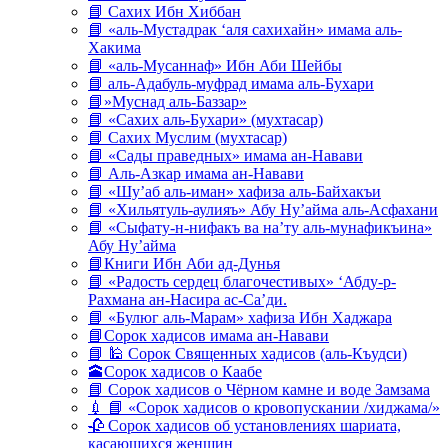
📘 Сахих Ибн Хиббан
📘 «аль-Мустадрак ‘аля сахихайн» имама аль-
Хакима
📘 «аль-Мусаннаф» Ибн Аби Шейбы
📘 аль-Адабуль-муфрад имама аль-Бухари
📘»Муснад аль-Баззар»
📘 «Сахих аль-Бухари» (мухтасар)
📘 Сахих Муслим (мухтасар)
📘 «Сады праведных» имама ан-Навави
📘 Аль-Азкар имама ан-Навави
📘 «Шу’аб аль-иман» хафиза аль-Байхакъи
📘 «Хильятуль-аулияъ» Абу Ну’айма аль-Асфахани
📘 «Сыфату-н-нифакъ ва на’ту аль-мунафикъина»
Абу Ну’айма
📘Книги Ибн Аби ад-Дунья
📘 «Радость сердец благочестивых» ‘Абду-р-
Рахмана ан-Насира ас-Са’ди.
📘 «Булюг аль-Марам» хафиза Ибн Хаджара
📘Сорок хадисов имама ан-Навави
📘 🕌 Сорок Священных хадисов (аль-Къудси)
🕋Сорок хадисов о Каабе
📘 Сорок хадисов о Чёрном камне и воде Замзама
💉 📘 «Сорок хадисов о кровопускании /хиджама/»
🥀 Сорок хадисов об установлениях шариата,
касающихся женщин