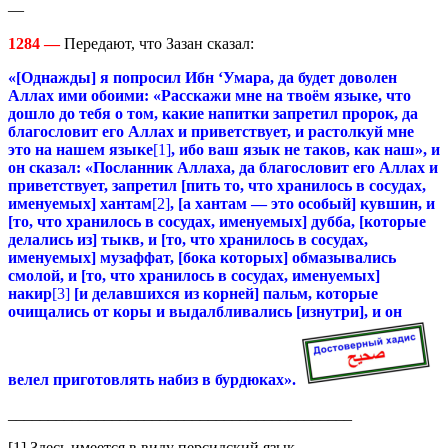
—
1284 —
Передают, что Зазан сказал:
«[Однажды] я попросил Ибн ‘Умара, да будет доволен
Аллах ими обоими: «Расскажи мне на твоём языке, что
дошло до тебя о том, какие напитки запретил пророк, да
благословит его Аллах и приветствует, и растолкуй мне
это на нашем языке
[1]
, ибо ваш язык не таков, как наш», и
он сказал: «Посланник Аллаха, да благословит его Аллах и
приветствует, запретил [пить то, что хранилось в сосудах,
именуемых] хантам
[2]
, [а хантам — это особый] кувшин, и
[то, что хранилось в сосудах, именуемых] дубба, [которые
делались из] тыкв, и [то, что хранилось в сосудах,
именуемых] музаффат, [бока которых] обмазывались
смолой, и [то, что хранилось в сосудах, именуемых]
накир
[3]
[и делавшихся из корней] пальм, которые
очищались от коры и выдалбливались [изнутри], и он
велел приготовлять набиз в бурдюках».
___________________________________________
[1] Здесь имеется в виду персидский язык.