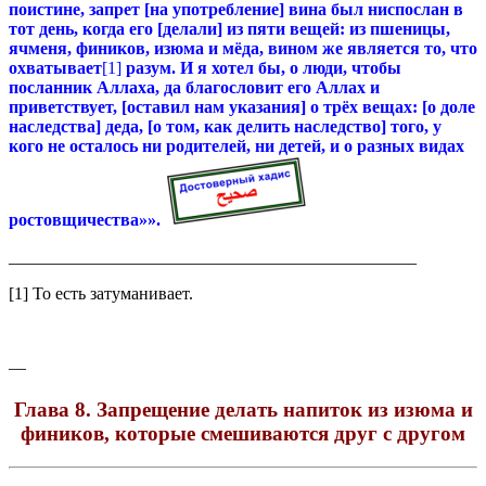
поистине, запрет [на употребление] вина был ниспослан в
тот день, когда его [делали] из пяти вещей: из пшеницы,
ячменя, фиников, изюма и мёда, вином же является то, что
охватывает
[1]
разум. И я хотел бы, о люди, чтобы
посланник Аллаха, да благословит его Аллах и
приветствует, [оставил нам указания] о трёх вещах: [о доле
наследства] деда, [о том, как делить наследство] того, у
кого не осталось ни родителей, ни детей, и о разных видах
ростовщичества»».
_______________________________________________
[1] То есть затуманивает.
—
Глава 8. Запрещение делать напиток из изюма и
фиников, которые смешиваются друг с другом