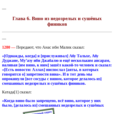
—
Глава 6. Вино из недозрелых и сушёных
фиников
—
1280 —
Передают, что Анас ибн Малик сказал:
«[Однажды, когда] я [прислуживал] Абу Тальхе, Абу
Дуджане, Му’азу ибн Джабалю и ещё нескольким ансарам,
наливая [им вино, к ним] зашёл какой-то человек и сказал:
«[Есть новости: Аллах] ниспослал [аяты, в которых
говорится о] запретности вина». И в тот день мы
опрокинули [все сосуды с вином, которое делалось из]
смешанных недозрелых и сушёных фиников.
Катада[1] сказал:
«Когда вино было запрещено, всё вино, которое у них
было, [делалось из] смешанных недозрелых и сушёных