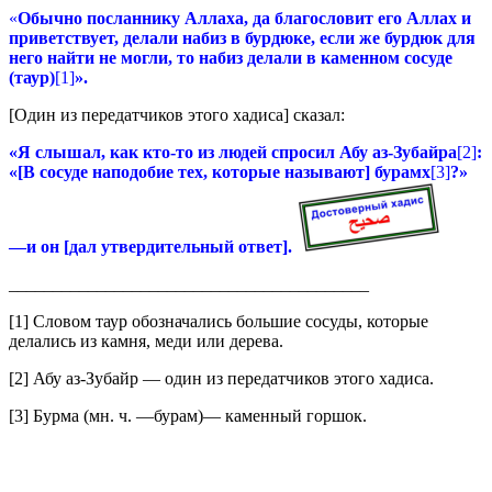
«
Обычно посланнику Аллаха, да благословит его Аллах и
приветствует, делали набиз в бурдюке, если же бурдюк для
него найти не могли, то набиз делали в каменном сосуде
(таур)
[1]
».
[Один из передатчиков этого хадиса] сказал:
«Я слышал, как кто-то из людей спросил Абу аз-Зубайра
[2]
:
«[В сосуде наподобие тех, которые называют] бурамх
[3]
?»
—и он [дал утвердительный ответ].
_________________________________________
[1] Словом таур обозначались большие сосуды, которые
делались из камня, меди или дерева.
[2] Абу аз-Зубайр — один из передатчиков этого хадиса.
[3] Бурма (мн. ч. —бурам)— каменный горшок.
—