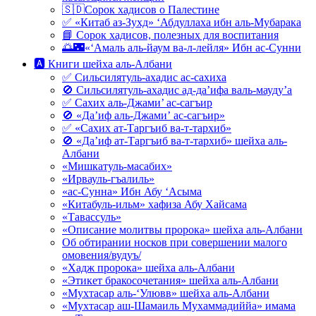
🇸🇩Сорок хадисов о Палестине
✅ «Китаб аз-Зухд» ‘Абдуллаха ибн аль-Мубарака
📘 Сорок хадисов, полезных для воспитания
🌅🌃«‘Амаль аль-йаум ва-л-лейля» Ибн ас-Сунни
🅰 Книги шейха аль-Албани
✅ Сильсилятуль-ахадис ас-сахиха
🚫 Сильсилятуль-ахадис ад-да’ифа валь-мауду’а
✅ Сахих аль-Джами’ ас-сагъир
🚫 «Да’иф аль-Джами’ ас-сагъир»
✅ «Сахих ат-Таргъиб ва-т-тархиб»
🚫 «Да’иф ат-Таргъиб ва-т-тархиб» шейха аль-
Албани
«Мишкатуль-масабих»
«Ирвауль-гъалиль»
«ас-Сунна» Ибн Абу ‘Асыма
«Китабуль-ильм» хафиза Абу Хайсама
«Тавассуль»
«Описание молитвы пророка» шейха аль-Албани
Об обтирании носков при совершении малого
омовения/вудуъ/
«Хадж пророка» шейха аль-Албани
«Этикет бракосочетания» шейха аль-Албани
«Мухтасар аль-‘Улювв» шейха аль-Албани
«Мухтасар аш-Шамаиль Мухаммадиййа» имама