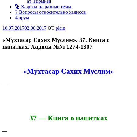
ат-Тирмизи
🔡 Хадисы на разные темы
❔ Вопросы относительно хадисов
Форум
Опубликовано
10.07.2017
02.08.2017
OT
plain
«Мухтасар Сахих Муслим». 37. Книга о
напитках. Хадисы №№ 1274-1307
«Мухтасар Сахих Муслим»
—
37 — Книга о напитках
—