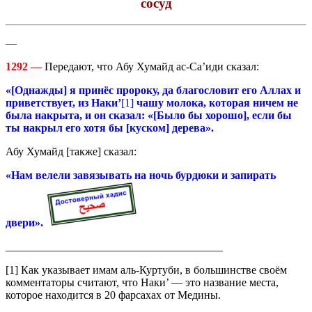
сосуд
—
1292 —
Передают, что Абу Хумайд ас-Са’иди сказал:
«[Однажды] я принёс пророку, да благословит его Аллах и
приветствует, из Наки’
[1]
чашу молока, которая ничем не
была накрыта, и он сказал: «[Было бы хорошо], если бы
ты накрыл его хотя бы [куском] дерева».
Абу Хумайд [также] сказал:
«Нам велели завязывать на ночь бурдюки и запирать
двери».
_______________________________________
[1] Как указывает имам аль-Куртуби, в большинстве своём
комментаторы считают, что Наки’ — это название места,
которое находится в 20 фарсахах от Медины.