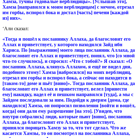
Хамза, тучны годовалые верблюдицы». [Услышав это],
Хамза [направился к моим верблюдицам] с мечом, отрезал
им горбы, вспорол бока и достал [часть] печени [каждой
из] них».
‘Али сказал:
«Тогда я пошёл к посланнику Аллаха, да благословит его
Аллах и приветствует, у которого находился Зайд ибн
Хариса. По [выражению] моего лица посланник Аллаха, да
благословит его Аллах и приветствует, понял, что [со мной
что-то случилось], и спросил: «Что с тобой?» Я сказал: «О
посланник Аллаха, клянусь Аллахом, я ещё не видел дня,
подобного этому! Хамза [набросился] на моих верблюдиц,
отрезал им горбы и вспорол бока, а сейчас он находится в
[таком-то] доме и пьёт [вино]». Тогда посланник Аллаха, да
благословит его Аллах и приветствует, велел [принести
ему] накидку, надел её и пешком направился [туда], а мы с
Зайдом последовали за ним. Подойдя к дверям [дома, где
находился] Хамза, он попросил позволения [войти и вошёл,
когда] они дали ему разрешение [на это]. [Увидев, что
внутри собрались] люди, которые пьют [вино], посланник
Аллаха, да благословит его Аллах и приветствует,
принялся порицать Хамзу за то, что тот сделал. Что же
касается Хамзы, то он посмотрел на посланника Аллаха,