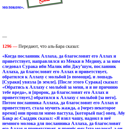
молоком».
—
1296 —
Передают, что аль-Бара сказал:
«Когда посланник Аллаха, да благословит его Аллах и
приветствует, направлялся из Мекки в Медину, а за ним
следовал Сурака ибн Малик ибн Джу’шум, посланник
Аллаха, да благословит его Аллах и приветствует,
обратился к Аллаху с мольбой [о помощи], и лошадь
[Сураки] увязла [в земле]. [После этого Сурака] сказал:
«Обратись к Аллаху с мольбой за меня, и я не причиню
тебе вреда», и [пророк, да благословит его Аллах и
приветствует,] обратился к Аллаху с мольбой [за него].
Потом посланника Аллаха, да благословит его Аллах и
приветствует, стала мучить жажда, а [через некоторое
время] они прошли мимо пастуха, [который пас] овец. Абу
Бакр ас-Сыддик сказал: «Я взял чашу, надоил в неё
немного молока для посланника Аллаха, да благословит
его Аллах и приветствует, и принёс ему [это молоко], а он