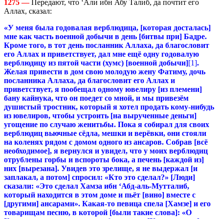
1275 —
Передают, что ‘Али ибн Абу Талиб, да почтит его
Аллах, сказал:
«У меня была годовалая верблюдица, [которая досталась]
мне как часть военной добычи в день [битвы при] Бадре.
Кроме того, в тот день посланник Аллаха, да благословит
его Аллах и приветствует, дал мне ещё одну годовалую
верблюдицу из пятой части (хумс) [военной добычи]
[1]
.
Желая привести в дом свою молодую жену Фатиму, дочь
посланника Аллаха, да благословит его Аллах и
приветствует, я пообещал одному ювелиру [из племени]
бану кайнука, что он поедет со мной, и мы привезём
душистый тростник, который я хотел продать кому-нибудь
из ювелиров, чтобы устроить [на вырученные деньги]
угощение по случаю женитьбы. Пока я собирал для своих
верблюдиц вьючные сёдла, мешки и верёвки, они стояли
на коленях рядом с домом одного из ансаров. Собрав [всё
необходимое], я вернулся и увидел, что у моих верблюдиц
отрублены горбы и вспороты бока, а печень [каждой из]
них [вырезана]. Увидев это зрелище, я не выдержал [и
заплакал, а потом] спросил: «Кто это сделал?» [Люди]
сказали: «Это сделал Хамза ибн ‘Абд-аль-Мутталиб,
который находится в этом доме и пьёт [вино] вместе с
[другими] ансарами». Какая-то певица спела [Хамзе] и его
товарищам песню, в которой [были такие слова]: «О