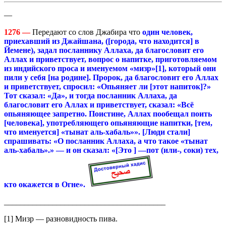
—
1276 —
Передают со слов Джабира что
один человек,
приехавший из Джайшана, ([города, что находится] в
Йемене), задал посланнику Аллаха, да благословит его
Аллах и приветствует, вопрос о напитке, приготовляемом
из индийского проса и именуемом «мизр»[1], который они
пили у себя [на родине]. Пророк, да благословит его Аллах
и приветствует, спросил: «Опьяняет ли [этот напиток]?»
Тот сказал: «Да», и тогда посланник Аллаха, да
благословит его Аллах и приветствует, сказал: «Всё
опьяняющее запретно. Поистине, Аллах пообещал поить
[человека], употребляющего опьяняющие напитки, [тем,
что именуется] «тынат аль-хабаль»». [Люди стали]
спрашивать: «О посланник Аллаха, а что такое «тынат
аль-хабаль».» — и он сказал: «[Это ] —пот (или-, соки) тех,
кто окажется в Огне».
________________________________________
[1] Мизр — разновидность пива.