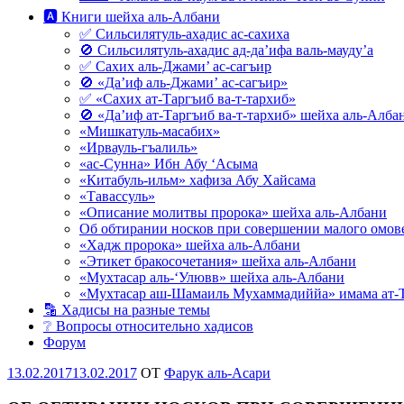
🅰 Книги шейха аль-Албани
✅ Сильсилятуль-ахадис ас-сахиха
🚫 Сильсилятуль-ахадис ад-да’ифа валь-мауду’а
✅ Сахих аль-Джами’ ас-сагъир
🚫 «Да’иф аль-Джами’ ас-сагъир»
✅ «Сахих ат-Таргъиб ва-т-тархиб»
🚫 «Да’иф ат-Таргъиб ва-т-тархиб» шейха аль-Алба
«Мишкатуль-масабих»
«Ирвауль-гъалиль»
«ас-Сунна» Ибн Абу ‘Асыма
«Китабуль-ильм» хафиза Абу Хайсама
«Тавассуль»
«Описание молитвы пророка» шейха аль-Албани
Об обтирании носков при совершении малого омове
«Хадж пророка» шейха аль-Албани
«Этикет бракосочетания» шейха аль-Албани
«Мухтасар аль-‘Улювв» шейха аль-Албани
«Мухтасар аш-Шамаиль Мухаммадиййа» имама ат-
🔡 Хадисы на разные темы
❔ Вопросы относительно хадисов
Форум
Опубликовано
13.02.2017
13.02.2017
OT
Фарук аль-Асари