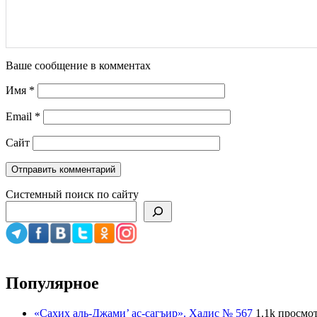
Ваше сообщение в комментах
Имя
*
Email
*
Сайт
Системный поиск по сайту
Популярное
«Сахих аль-Джами’ ас-сагъир». Хадис № 567
1.1k просмо