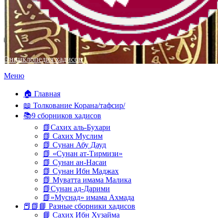
Энциклопедия хадисов
Перейти
Меню
к
содержимому
🏠 Главная
📖 Толкование Корана/тафсир/
📚9 сборников хадисов
📗Сахих аль-Бухари
📗 Сахих Муслим
📗 Сунан Абу Дауд
📗 «Сунан ат-Тирмизи»
📗 Сунан ан-Насаи
📗 Сунан Ибн Маджах
📗 Муватта имама Малика
📗Сунан ад-Дарими
📗»Муснад» имама Ахмада
📕📗📘 Разные сборники хадисов
📘 Сахих Ибн Хузайма