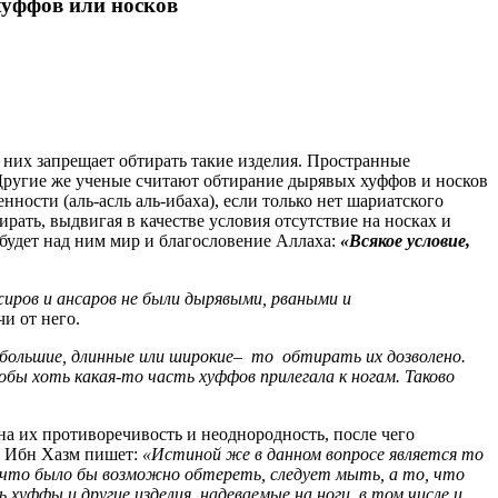
фов или носков
 них запрещает обтирать такие изделия. Пространные
 Другие же ученые считают обтирание дырявых хуффов и носков
нности (аль-асль аль-ибаха), если только нет шариатского
ирать, выдвигая в качестве условия отсутствие на носках и
будет над ним мир и благословение Аллаха:
«Всякое условие,
жиров и ансаров не были дырявыми, рваными и
чи от него.
ли большие, длинные или широкие– то обтирать их дозволено.
обы хоть какая-то часть хуффов прилегала к ногам. Таково
а их противоречивость и неоднородность, после чего
ие Ибн Хазм пишет:
«Истиной же в данном вопросе является то
, что было бы возможно обтереть, следует мыть, а то, что
 хуффы и другие изделия, надеваемые на ноги, в том числе и