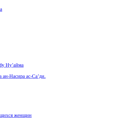
а
бу Ну’айма
а ан-Насира ас-Са’ди.
ающихся женщин