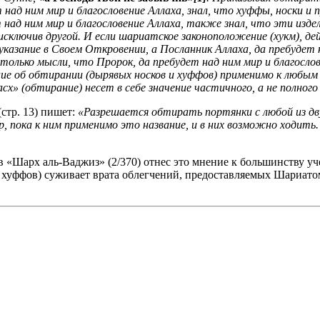
 над ним мир и благословение Аллаха, знал, что хуффы, носки и
 над ним мир и благословение Аллаха, также знал, что эти изде
, исключив другой. И если шариатское законоположение (хукм), 
зание в Своем Откровении, а Посланник Аллаха, да пребудет на
 только мысли, что Пророк, да пребудет над ним мир и благосло
е об обтирании (дырявых носков и хуффов) применимо к любым 
сх» (обтирание) несет в себе значение частичного, а не полног
стр. 13) пишет:
«Разрешается обтирать портянки с любой из дву
 пока к ним применимо это название, и в них возможно ходить.
 в «Шарх аль-Ваджиз» (2/370) отнес это мнение к большинству 
 хуффов) суживает врата облегчений, предоставляемых Шариатом,