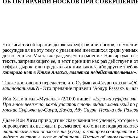
ОБ ОБТИРАНИИ НОСКОВ ПРИ СОВЕРШЕНИИ МА
Что касается обтирания дырявых хуффов или носков, то мнени
рассуждения на эту тему с указанием имеющихся среди ученых
дозволенным. Мы также разделяем это мнение. Наш аргумент сост
текста, запрещающего ее, и этот принцип как раз действует в 
хуффах дырок, или предъявляя к ним какие-либо другие требо
которого нет в Книге Аллаха, является недействительным»
Также достоверно передается, что Суфьян ас-Саури сказал:
«Обт
заштопанными?!»
Это предание привели ‘Абдур-Раззакъ в «аль-
Ибн Хазм в «аль-Мухалла» (2/100) пишет:
«Если на хуффах или 
При этом неважно, какой участок стопы виден: маленький по р
мнение Суфьяна ас-Саури, Дауда, Абу Саура, Исхака ибн Рахава
Далее Ибн Хазм приводит высказывания тех ученых, которые з
опровергает их взгляды и разъясняет, что они не подкрепляют
шариатское законоположение (хукм), о котором сообщается в 
надето на стопы, можно обтирать. Именно об этом сказано в