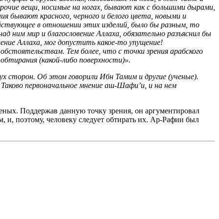
 прочие вещи, носимые на ногах, бывают как с большими дырами,
лия бывают красного, черного и белого цвета, новыми и
действующее в отношении этих изделий, было бы разным, то
д ним мир и благословение Аллаха, обязательно разъяснил бы
вение Аллаха, мог допустить какое-то упущение!
обстоятельствам. Тем более, что с точки зрения арабского
о обтирания (какой-либо поверхности)».
х сторон. Об этом говорили Ибн Тамим и другие (ученые).
 Таково первоначальное мнение аш-Шафи’и, и на нем
ученых. Поддержав данную точку зрения, он аргументировал
 и, поэтому, человеку следует обтирать их. Ар-Рафии был