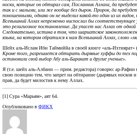
носки, которые он обтирал сам, Посланник Аллаха, да пребудет
так и с малыми, или же вообще без дырок. Пророк, да пребудет
поношенными, однако он не выделил какой-то один из их видов
Всевышний Аллах непременно ниспослал бы соответствующее ука
это религиозное постановление. Да упасет нас Аллах от одной
Следовательно, истина в том, что шариатское законоположени
языка, на котором обратился к нам Всевышний Аллах, слово «ма
Шейх аль-Ислам Ибн Таймиййа в своей книге «аль-Ихтиярат» (
Кроме того, разрешается обтирать дырявые хуффы до тех пор,
остановили свой выбор Абу аль-Баракат и другие ученые».
Я (т.е. шейх аль-Албани — прим. редактора) говорю: ар-Рафии
свою позицию тем, что запрет на обтирание (дырявых носков и
прав, да будет милостив к нему Аллах.
[1] Сура «Марьям», аят 64.
Опубликовано в
ФИКХ