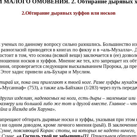
ЛОГО ОМОВЕНИЯ. 2. Обтирание дырявых хуф
2.Обтирание дырявых хуффов или носков
я ученых по данному вопросу сильно разошлись. Большинство из
 разногласий приводятся в книгах по фикху и в «аль-Мухалла».
оит в том, что основа (всякой вещи) заключается в (ее) дозволе
отношении носков и хуффов. Мнение же тех, кто запрещает их обт
вания, опровергается следующим высказыванием Пророка, да пре
. Этот хадис привели аль-Бухари и Муслим.
ирай их, пока они прилегают к твоей ноге. Разве хуффы мухад
Мусаннаф» (753), а также аль-Байхаки (1/283) через путь переда
других изделиях, надеваемых на ноги, есть дыры – маленькие и
азмеру или большой либо же тот и другой вместе. Главное – чт
йха и Йазида ибн Харуна».
апрещают обтирать дырявые носки и хуффы, указывая при этом н
ся ни одним доводом, кроме личного мнения (раъй). В заключен
Сунне, поясняющей Коран: стопы, на которых не надето ничего
 Сунне,
«а Господь твой не забывчив»
[1]
. Приказывая обтирать