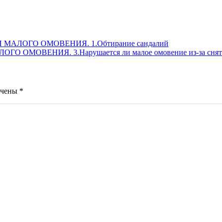
АЛОГО ОМОВЕНИЯ. 1.Обтирание сандалий
ОВЕНИЯ. 3.Нарушается ли малое омовение из-за снятия 
ечены
*