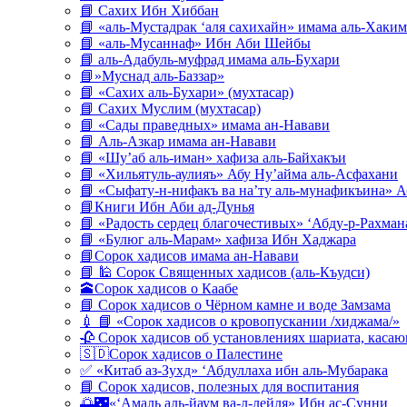
📘 Сахих Ибн Хиббан
📘 «аль-Мустадрак ‘аля сахихайн» имама аль-Хаким
📘 «аль-Мусаннаф» Ибн Аби Шейбы
📘 аль-Адабуль-муфрад имама аль-Бухари
📘»Муснад аль-Баззар»
📘 «Сахих аль-Бухари» (мухтасар)
📘 Сахих Муслим (мухтасар)
📘 «Сады праведных» имама ан-Навави
📘 Аль-Азкар имама ан-Навави
📘 «Шу’аб аль-иман» хафиза аль-Байхакъи
📘 «Хильятуль-аулияъ» Абу Ну’айма аль-Асфахани
📘 «Сыфату-н-нифакъ ва на’ту аль-мунафикъина» А
📘Книги Ибн Аби ад-Дунья
📘 «Радость сердец благочестивых» ‘Абду-р-Рахман
📘 «Булюг аль-Марам» хафиза Ибн Хаджара
📘Сорок хадисов имама ан-Навави
📘 🕌 Сорок Священных хадисов (аль-Къудси)
🕋Сорок хадисов о Каабе
📘 Сорок хадисов о Чёрном камне и воде Замзама
💉 📘 «Сорок хадисов о кровопускании /хиджама/»
🥀 Сорок хадисов об установлениях шариата, кас
🇸🇩Сорок хадисов о Палестине
✅ «Китаб аз-Зухд» ‘Абдуллаха ибн аль-Мубарака
📘 Сорок хадисов, полезных для воспитания
🌅🌃«‘Амаль аль-йаум ва-л-лейля» Ибн ас-Сунни