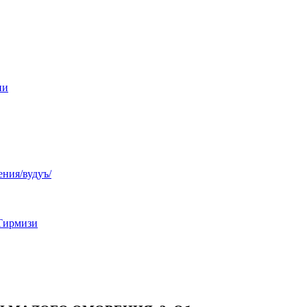
ни
ния/вудуъ/
Тирмизи