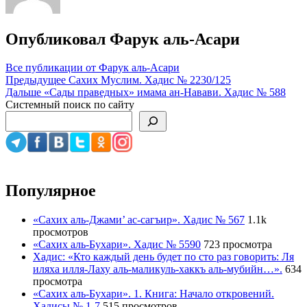
Опубликовал
Фарук аль-Асари
Все публикации от Фарук аль-Асари
Навигация
Предыдущее
Сахих Муслим. Хадис № 2230/125
Дальше
«Сады праведных» имама ан-Навави. Хадис № 588
по
Системный поиск по сайту
записям
Популярное
«Сахих аль-Джами’ ас-сагъир». Хадис № 567
1.1k
просмотров
«Сахих аль-Бухари». Хадис № 5590
723 просмотра
Хадис: «Кто каждый день будет по сто раз говорить: Ля
иляха илля-Лаху аль-маликуль-хаккъ аль-мубийн…».
634
просмотра
«Сахих аль-Бухари». 1. Книга: Начало откровений.
Хадисы № 1-7
515 просмотров