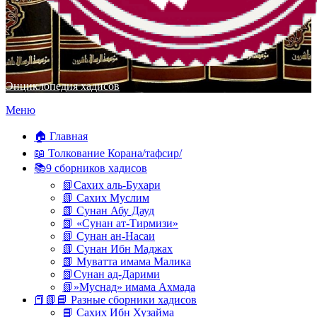
Энциклопедия хадисов
Перейти
Меню
к
содержимому
🏠 Главная
📖 Толкование Корана/тафсир/
📚9 сборников хадисов
📗Сахих аль-Бухари
📗 Сахих Муслим
📗 Сунан Абу Дауд
📗 «Сунан ат-Тирмизи»
📗 Сунан ан-Насаи
📗 Сунан Ибн Маджах
📗 Муватта имама Малика
📗Сунан ад-Дарими
📗»Муснад» имама Ахмада
📕📗📘 Разные сборники хадисов
📘 Сахих Ибн Хузайма