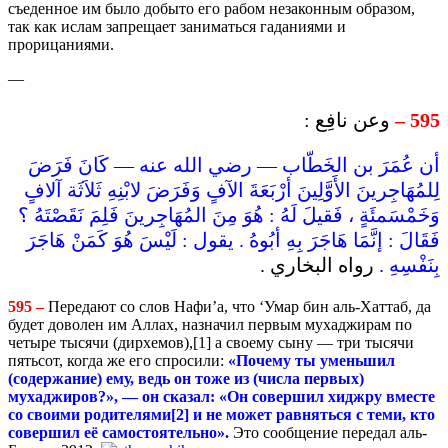
съеденное им было добыто его рабом незаконным образом,
так как ислам запрещает заниматься гаданиями и
прорицаниями.
—
وعن نافِع :
595 –
أن عُمَرَ بن الخَطّاب — رضي الله عنه — كَانَ فَرَضَ
لِلمُهَاجِرينَ الأَوَّلِينَ أرْبَعَةَ الآفٍ وَفَرَضَ لابْنِهِ ثَلاَثَة آلافٍ
وَخَمْسَمئَةٍ ، فَقيلَ لَهُ : هُوَ مِنَ المُهَاجِرينَ فَلِمَ نَقَصْتَهُ ؟
فَقَالَ : إنَّمَا هَاجَرَ بِهِ أبُوهُ . يقول : لَيْسَ هُوَ كَمَنْ هَاجَرَ
بِنَفْسِهِ .
رواه البخاري .
595 –
Передают со слов Нафи’а, что ‘Умар бин аль-Хаттаб, да
будет доволен им Аллах, назначил первым мухаджирам по
четыре тысячи (дирхемов),[1] а своему сыну — три тысячи
пятьсот, когда же его спросили:
«Почему ты уменьшил
(содержание) ему, ведь он тоже из (числа первых)
мухаджиров?», — он сказал: «Он совершил хиджру вместе
со своими
родителями
[2]
и
не
может
равняться
с
теми
,
кто
совершил
её
самостоятел
ьно».
Это сообщение передал аль-