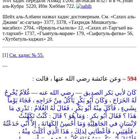
этот хадис передали Ахмад 1/200, ан-Насаи 8/327 и в «Сунан
аль-Кубра 5220, Ибн Хиббан 722.
Шейх аль-Албани назвал хадис достоверным. См. «Сахих аль-
Джами’ ас-сагъир» 3377, 3378, «Тахридж Мишкатуль-
масабих» 2704, «Ирвауль-гъалиль» 12, «Сахих ат-Таргъиб ва-
т-тархиб» 1737, «Гъаятуль-марам» 179, «Сыфатуль-фатва» 56,
«Хутбатуль-хаджах» 20.
[1]
См. хадис № 55.
—
وعن عائشة رضي الله عنها ، قالت :
594 –
كَانَ لأبي بَكر الصديق — رضي الله عنه — غُلاَمٌ يُخْرِجُ
لَهُ الخَرَاجَ ، وَكَانَ أَبُو بَكْرٍ يَأكُلُ مِنْ خَرَاجِهِ ، فَجَاءَ يَوْماً
بِشَيءٍ ، فَأكَلَ مِنْهُ أَبُو بَكْرٍ ، فَقَالَ لَهُ الغُلامُ : تَدْرِي مَا
هَذَا ؟ فَقَالَ أَبُو بكر : وَمَا هُوَ ؟ قَالَ : كُنْتُ تَكَهَّنْتُ
لإنْسَانٍ في الجَاهِلِيَّةِ وَمَا أُحْسِنُ الكَهَانَةَ ، إِلاَّ أنّي خَدَعْتُهُ
، فَلَقِيَنِي ، فَأعْطَانِي لِذلِكَ ، هَذَا الَّذِي أكَلْتَ مِنْهُ ،
فَأدْخَلَ أَبُو بَكْرٍ يَدَهُ فَقَاءَ كُلَّ شَيْءٍ فِي بَطْنِهِ .
رواه