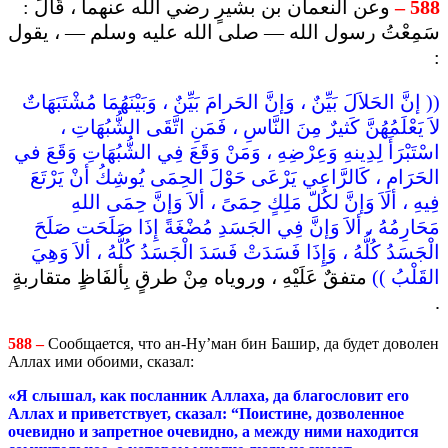
وعن النعمان بن بشيرٍ رضي الله عنهما ، قَالَ :
588 –
سَمِعْتُ رسول الله — صلى الله عليه وسلم — ، يقول
:
(( إنَّ الحَلاَلَ بَيِّنٌ ، وَإنَّ الحَرامَ بَيِّنٌ ، وَبَيْنَهُمَا مُشْتَبَهَاتٌ
لاَ يَعْلَمُهُنَّ كَثيرٌ مِنَ النَّاسِ ، فَمَنِ اتَّقَى الشُّبُهَاتِ ،
اسْتَبْرَأَ لِدِينهِ وَعِرْضِهِ ، وَمَنْ وَقَعَ فِي الشُّبُهَاتِ وَقَعَ في
الحَرَامِ ، كَالرَّاعِي يَرْعَى حَوْلَ الحِمَى يُوشِكُ أنْ يَرْتَعَ
فِيهِ ، ألاَ وَإنَّ لكُلّ مَلِكٍ حِمَىً ، ألاَ وَإنَّ حِمَى اللهِ
مَحَارِمُهُ ، ألاَ وَإنَّ فِي الجَسَدِ مُضْغَةً إِذَا صَلَحَت صَلَحَ
الْجَسَدُ كُلُّهُ ، وَإِذَا فَسَدَتْ فَسَدَ الْجَسَدُ كُلُّهُ ، ألاَ وَهِيَ
القَلْبُ ))
متفقٌ عَلَيْهِ ، وروياه مِنْ طرقٍ بِألفَاظٍ متقاربةٍ
.
588 –
Сообщается, что ан-Ну’ман бин Башир, да будет доволен
Аллах ими обоими, сказал:
«Я слышал, как посланник Аллаха, да благословит его
Аллах и приветствует, сказал: “Поистине, дозволенное
очевидно и запретное очевидно, а между ними находится