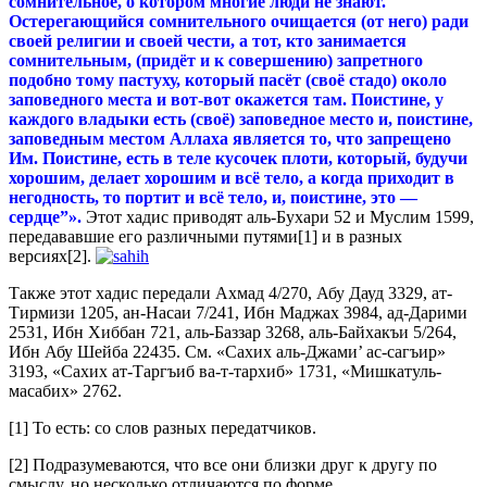
сомнительное, о котором многие люди не знают.
Остерегающийся сомнительного очищается (от него) ради
своей религии и своей чести, а тот, кто занимается
сомнительным, (придёт и к совершению) запретного
подобно тому пастуху, который пасёт (своё стадо) около
заповедного места и вот-вот окажется там. Поистине, у
каждого владыки есть (своё) заповедное место и, поистине,
заповедным местом Аллаха является то, что запрещено
Им. Поистине, есть в теле кусочек плоти, который, будучи
хорошим, делает хорошим и всё тело, а когда приходит в
негодность, то портит и всё тело, и, поистине, это —
сердце”».
Этот хадис приводят аль-Бухари 52 и Муслим 1599,
передававшие его различными путями[1] и в разных
версиях[2].
Также этот хадис передали Ахмад 4/270, Абу Дауд 3329, ат-
Тирмизи 1205, ан-Насаи 7/241, Ибн Маджах 3984, ад-Дарими
2531, Ибн Хиббан 721, аль-Баззар 3268, аль-Байхакъи 5/264,
Ибн Абу Шейба 22435. См. «Сахих аль-Джами’ ас-сагъир»
3193, «Сахих ат-Таргъиб ва-т-тархиб» 1731, «Мишкатуль-
масабих» 2762.
[1] То есть: со слов разных передатчиков.
[2] Подразумеваются, что все они близки друг к другу по
смыслу, но несколько отличаются по форме.