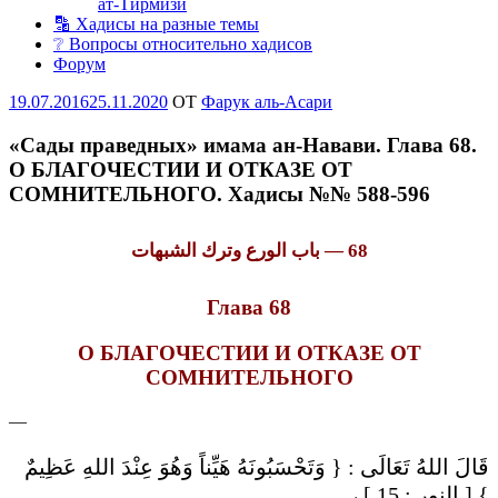
ат-Тирмизи
🔡 Хадисы на разные темы
❔ Вопросы относительно хадисов
Форум
Опубликовано
19.07.2016
25.11.2020
OT
Фарук аль-Асари
«Сады праведных» имама ан-Навави. Глава 68.
О БЛАГОЧЕСТИИ И ОТКАЗЕ ОТ
СОМНИТЕЛЬНОГО. Хадисы №№ 588-596
68 — باب الورع وترك الشبهات
Глава 68
О БЛАГОЧЕСТИИ И ОТКАЗЕ ОТ
СОМНИТЕЛЬНОГО
—
قَالَ اللهُ تَعَالَى : { وَتَحْسَبُونَهُ هَيِّناً وَهُوَ عِنْدَ اللهِ عَظِيمٌ
} [ النور : 15 ] ،