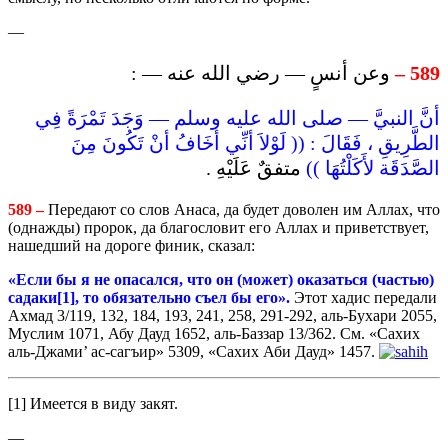
—
وعن أنسٍ — رضي الله عنه — :
589 –
أنَّ النبيَّ — صلى الله عليه وسلم — وَجَدَ تَمْرَةً فِي
الطَّرِيقِ ، فَقَالَ : (( لَوْلاَ أنِّي أخَافُ أنْ تَكُونَ مِنَ
الصَّدَقَة لأَكَلْتُهَا ))
متفقٌ عَلَيْهِ .
589 –
Передают со слов Анаса, да будет доволен им Аллах, что
(однажды) пророк, да благословит его Аллах и приветствует,
нашедший на дороге финик, сказал:
«Если бы я не опасался, что он (может) оказаться (частью)
садаки
[1]
,
то
обязательно
съел
бы
его
».
Этот хадис передали
Ахмад 3/119, 132, 184, 193, 241, 258, 291-292, аль-Бухари 2055,
Муслим 1071, Абу Дауд 1652, аль-Баззар 13/362. См. «Сахих
аль-Джами’ ас-сагъир» 5309, «Сахих Аби Дауд» 1457.
[1] Имеется в виду закят.
—