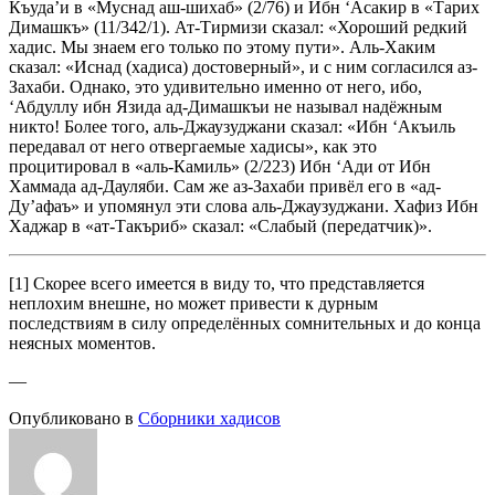
Къуда’и в «Муснад аш-шихаб» (2/76) и Ибн ‘Асакир в «Тарих
Димашкъ» (11/342/1). Ат-Тирмизи сказал: «Хороший редкий
хадис. Мы знаем его только по этому пути». Аль-Хаким
сказал: «Иснад (хадиса) достоверный», и с ним согласился аз-
Захаби. Однако, это удивительно именно от него, ибо,
‘Абдуллу ибн Язида ад-Димашкъи не называл надёжным
никто! Более того, аль-Джаузуджани сказал: «Ибн ‘Акъиль
передавал от него отвергаемые хадисы», как это
процитировал в «аль-Камиль» (2/223) Ибн ‘Ади от Ибн
Хаммада ад-Дауляби. Сам же аз-Захаби привёл его в «ад-
Ду’афаъ» и упомянул эти слова аль-Джаузуджани. Хафиз Ибн
Хаджар в «ат-Такъриб» сказал: «Слабый (передатчик)».
[1] Скорее всего имеется в виду то, что представляется
неплохим внешне, но может привести к дурным
последствиям в силу определённых сомнительных и до конца
неясных моментов.
—
Опубликовано в
Сборники хадисов