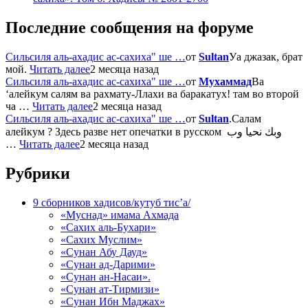
Последние сообщения на форуме
Сильсиля аль-ахадис ас-сахиха" ше …
от
Sultan
Уа джазак, брат
мой.
Читать далее
2 месяца назад
Сильсиля аль-ахадис ас-сахиха" ше …
от
Мухаммад
Ва
‘алейкум салям ва рахмату-Ллахи ва баракатух! там во второй
ча …
Читать далее
2 месяца назад
Сильсиля аль-ахадис ас-сахиха" ше …
от
Sultan
.Салам
алейкум ? Здесь разве нет опечатки в русском وبك نحيا وب
…
Читать далее
2 месяца назад
Рубрики
9 сборников хадисов/кутуб тис’а/
«Муснад» имама Ахмада
«Сахих аль-Бухари»
«Сахих Муслим»
«Сунан Абу Дауд»
«Сунан ад-Дарими»
«Сунан ан-Насаи».
«Сунан ат-Тирмизи»
«Сунан Ибн Маджах»