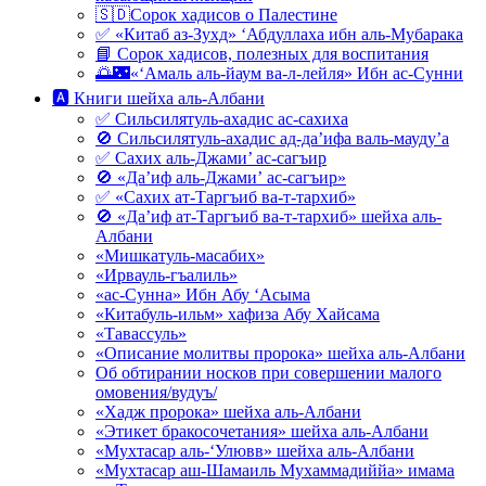
🇸🇩Сорок хадисов о Палестине
✅ «Китаб аз-Зухд» ‘Абдуллаха ибн аль-Мубарака
📘 Сорок хадисов, полезных для воспитания
🌅🌃«‘Амаль аль-йаум ва-л-лейля» Ибн ас-Сунни
🅰 Книги шейха аль-Албани
✅ Сильсилятуль-ахадис ас-сахиха
🚫 Сильсилятуль-ахадис ад-да’ифа валь-мауду’а
✅ Сахих аль-Джами’ ас-сагъир
🚫 «Да’иф аль-Джами’ ас-сагъир»
✅ «Сахих ат-Таргъиб ва-т-тархиб»
🚫 «Да’иф ат-Таргъиб ва-т-тархиб» шейха аль-
Албани
«Мишкатуль-масабих»
«Ирвауль-гъалиль»
«ас-Сунна» Ибн Абу ‘Асыма
«Китабуль-ильм» хафиза Абу Хайсама
«Тавассуль»
«Описание молитвы пророка» шейха аль-Албани
Об обтирании носков при совершении малого
омовения/вудуъ/
«Хадж пророка» шейха аль-Албани
«Этикет бракосочетания» шейха аль-Албани
«Мухтасар аль-‘Улювв» шейха аль-Албани
«Мухтасар аш-Шамаиль Мухаммадиййа» имама