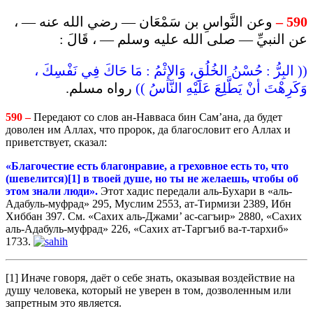
وعن النَّواسِ بن سَمْعَان — رضي الله عنه — ،
590 –
عن النبيِّ — صلى الله عليه وسلم — ، قَالَ :
(( البِرُّ : حُسْنُ الخُلُقِ، وَالإِثْمُ : مَا حَاكَ فِي نَفْسِكَ ،
وَكَرِهْتَ أنْ يَطَّلِعَ عَلَيْهِ النَّاسُ ))
رواه مسلم.
590 –
Передают со слов ан-Навваса бин Сам’ана, да будет
доволен им Аллах, что пророк, да благословит его Аллах и
приветствует, сказал:
«Благочестие есть благонравие, а греховное есть то, что
(
шевелится
)
[1]
в
твоей
душе
,
но
ты
не
желаешь
,
чтобы
об
этом
знали
люди
».
Этот хадис передали аль-Бухари в «аль-
Адабуль-муфрад» 295, Муслим 2553, ат-Тирмизи 2389, Ибн
Хиббан 397. См. «Сахих аль-Джами’ ас-сагъир» 2880, «Сахих
аль-Адабуль-муфрад» 226, «Сахих ат-Таргъиб ва-т-тархиб»
1733.
[1] Иначе говоря, даёт о себе знать, оказывая воздействие на
душу человека, который не уверен в том, дозволенным или
запретным это является.