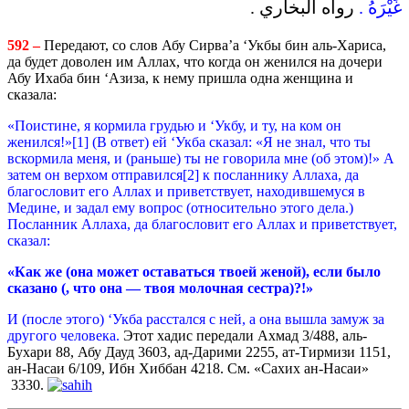
غَيْرَهُ .
رواه البخاري .
592 –
Передают, со слов Абу Сирва’а ‘Укбы бин аль-Хариса,
да будет доволен им Аллах, что когда он женился на дочери
Абу Ихаба бин ‘Азиза, к нему пришла одна женщина и
сказала:
«Поистине, я кормила грудью и ‘Укбу, и ту, на ком он
женился!»[1] (В ответ) ей ‘Укба сказал: «Я не знал, что ты
вскормила меня, и (раньше) ты не говорила мне (об этом)!» А
затем он верхом отправился[2] к посланнику Аллаха, да
благословит его Аллах и приветствует, находившемуся в
Медине, и задал ему вопрос (относительно этого дела.)
Посланник Аллаха, да благословит его Аллах и приветствует,
сказал:
«Как же (она может оставаться твоей женой), если было
сказано (, что она — твоя молочная сестра)?!»
И (после этого) ‘Укба расстался с ней, а она вышла замуж за
другого человека.
Этот хадис передали Ахмад 3/488, аль-
Бухари 88, Абу Дауд 3603, ад-Дарими 2255, ат-Тирмизи 1151,
ан-Насаи 6/109, Ибн Хиббан 4218. См. «Сахих ан-Насаи»
3330.