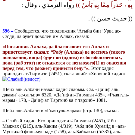
بِهِ ، حَذَراً مِمَّا بِهِ بَأسٌ ))
رواه الترمذي ، وقال :
(( حديث حسن )) .
596 –
Сообщается, что сподвижник ‘Атыйа бин ‘Урва ас-
Са’ди, да будет доволен им Аллах, сказал:
«Посланник Аллаха, да благословит его Аллах и
приветствует, сказал: “Рабу (Аллаха) не достичь (такого
положения, когда) будет он (одним) из богобоязненных,
пока (раб этот) не откажется от
неплохого
[1]
из
опасения
перед
тем
,
что
(
может
)
принести
беду
”».
Этот хадис
приводит ат-Тирмизи (2451), сказавший: «Хороший хадис».
Шейх аль-Албани назвал хадис слабым. См. «Да’иф аль-
джами’ ас-сагъир» 6320, «Да’иф ат-Тирмизи 435», «Гъаятуль-
марам» 178, «Да’иф ат-Таргъиб ва-т-тархиб» 1081.
Шейх аль-Албани в «Гъаятуль-марам» (стр. 130), сказал:
– Слабый хадис. Его приводят ат-Тирмизи (2451), Ибн
Маджах (4215), аль-Хаким (4/319), ‘Абд ибн Хумайд в «аль-
Мунтахаб филь-муснад» (1/58), аль-Байхакъи (5/335), аль-