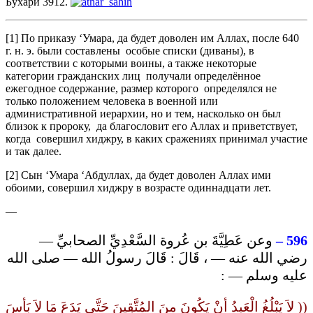
Бухари 3912.
[1] По приказу ‘Умара, да будет доволен им Аллах, после 640
г. н. э. были составлены особые списки (диваны), в
соответствии с которыми воины, а также некоторые
категории гражданских лиц получали определённое
ежегодное содержание, размер которого определялся не
только положением человека в военной или
административной иерархии, но и тем, насколько он был
близок к пророку, да благословит его Аллах и приветствует,
когда совершил хиджру, в каких сражениях принимал участие
и так далее.
[2] Сын ‘Умара ‘Абдуллах, да будет доволен Аллах ими
обоими, совершил хиджру в возрасте одиннадцати лет.
—
وعن عَطِيَّةَ بن عُروة السَّعْدِيِّ الصحابيِّ —
596 –
رضي الله عنه — ، قَالَ : قَالَ رسولُ الله — صلى الله
عليه وسلم — :
(( لاَ يَبْلُغُ الْعَبدُ أنْ يَكُونَ منَ المُتَّقِينَ حَتَّى يَدَعَ مَا لاَ بَأسَ