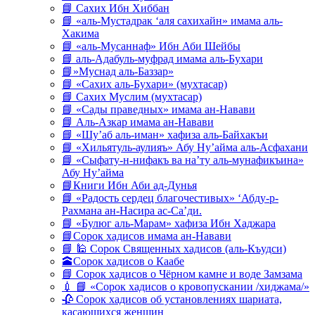
📘 Сахих Ибн Хиббан
📘 «аль-Мустадрак ‘аля сахихайн» имама аль-
Хакима
📘 «аль-Мусаннаф» Ибн Аби Шейбы
📘 аль-Адабуль-муфрад имама аль-Бухари
📘»Муснад аль-Баззар»
📘 «Сахих аль-Бухари» (мухтасар)
📘 Сахих Муслим (мухтасар)
📘 «Сады праведных» имама ан-Навави
📘 Аль-Азкар имама ан-Навави
📘 «Шу’аб аль-иман» хафиза аль-Байхакъи
📘 «Хильятуль-аулияъ» Абу Ну’айма аль-Асфахани
📘 «Сыфату-н-нифакъ ва на’ту аль-мунафикъина»
Абу Ну’айма
📘Книги Ибн Аби ад-Дунья
📘 «Радость сердец благочестивых» ‘Абду-р-
Рахмана ан-Насира ас-Са’ди.
📘 «Булюг аль-Марам» хафиза Ибн Хаджара
📘Сорок хадисов имама ан-Навави
📘 🕌 Сорок Священных хадисов (аль-Къудси)
🕋Сорок хадисов о Каабе
📘 Сорок хадисов о Чёрном камне и воде Замзама
💉 📘 «Сорок хадисов о кровопускании /хиджама/»
🥀 Сорок хадисов об установлениях шариата,
касающихся женщин