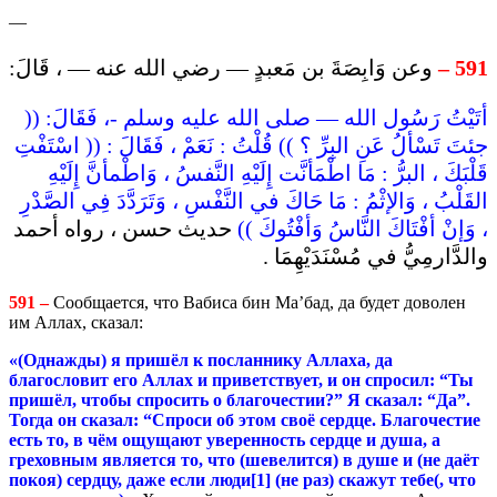
—
وعن وَابِصَةَ بن مَعبدٍ — رضي الله عنه — ، قَالَ:
591 –
أتَيْتُ رَسُول الله — صلى الله عليه وسلم -، فَقَالَ: ((
جئتَ تَسْألُ عَنِ البِرِّ ؟ )) قُلْتُ : نَعَمْ ، فَقَالَ : (( اسْتَفْتِ
قَلْبَكَ ، البرُّ : مَا اطْمَأنَّت إِلَيْهِ النَّفسُ ، وَاطْمأنَّ إِلَيْهِ
القَلْبُ ، وَالإثْمُ : مَا حَاكَ في النَّفْسِ ، وَتَرَدَّدَ فِي الصَّدْرِ
، وَإنْ أفْتَاكَ النَّاسُ وَأفْتُوكَ ))
حديث حسن ، رواه أحمد
والدَّارمِيُّ في مُسْنَدَيْهِمَا .
591 –
Сообщается, что Вабиса бин Ма’бад, да будет доволен
им Аллах, сказал:
«(Однажды) я пришёл к посланнику Аллаха, да
благословит его Аллах и приветствует, и он спросил: “Ты
пришёл, чтобы спросить о благочестии?” Я сказал: “Да”.
Тогда он сказал: “Спроси об этом своё сердце. Благочестие
есть то, в чём ощущают уверенность сердце и душа, а
греховным является то, что (шевелится) в душе и (не даёт
покоя) сердцу, даже если
люди
[1]
(
не
раз
)
скажут
тебе
(,
что