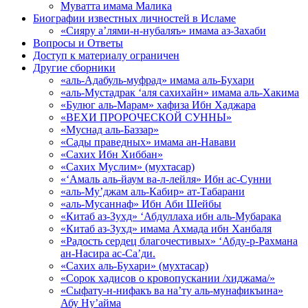
Муватта имама Малика
Биографии известных личностей в Исламе
«Сияру а’лями-н-нубаляъ» имама аз-Захаби
Вопросы и Ответы
Доступ к материалу ограничен
Другие сборники
«аль-Адабуль-муфрад» имама аль-Бухари
«аль-Мустадрак ‘аля сахихайн» имама аль-Хакима
«Булюг аль-Марам» хафиза Ибн Хаджара
«ВЕХИ ПРОРОЧЕСКОЙ СУННЫ»
«Муснад аль-Баззар»
«Сады праведных» имама ан-Навави
«Сахих Ибн Хиббан»
«Сахих Муслим» (мухтасар)
«‘Амаль аль-йаум ва-л-лейля» Ибн ас-Сунни
«аль-Му’джам аль-Кабир» ат-Табарани
«аль-Мусаннаф» Ибн Аби Шейбы
«Китаб аз-Зухд» ‘Абдуллаха ибн аль-Мубарака
«Китаб аз-Зухд» имама Ахмада ибн Ханбаля
«Радость сердец благочестивых» ‘Абду-р-Рахмана
ан-Насира ас-Са’ди.
«Сахих аль-Бухари» (мухтасар)
«Сорок хадисов о кровопускании /хиджама/»
«Сыфату-н-нифакъ ва на’ту аль-мунафикъина»
Абу Ну’айма