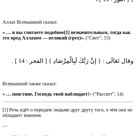
Аллах Всевышний сказал:
« … и вы считаете
подобное
[1]
незначительным
,
тогда
как
это
пред
Алл
ахом — великий (грех)».
(“Свет”, 15)
وقال تَعَالَى : { إنَّ رَبَّكَ لَبِالْمِرْصَادِ } [ الفجر : 14 ] .
Всевышний также сказал:
« … поистине, Господь твой наблюдает!
» (“Рассвет”, 14)
[1] Речь идёт о передаче людьми друг другу того, о чём они не
обладают знанием.
—