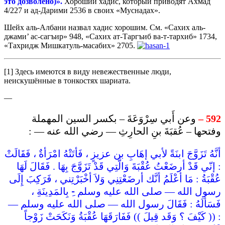
это
дозволено
)».
Хороший хадис, который приводят Ахмад
4/227 и ад-Дарими 2536 в своих «Муснадах».
Шейх аль-Албани назвал хадис хорошим. См. «Сахих аль-
джами’ ас-сагъир» 948, «Сахих ат-Таргъиб ва-т-тархиб» 1734,
«Тахридж Мишкатуль-масабих» 2705.
[1] Здесь имеются в виду невежественные люди,
неискушённые в тонкостях шариата.
—
وعن أَبي سِرْوَعَةَ – بكسر السين المهملة
592 –
وفتحها – عُقبَةَ بنِ الحارِثِ — رضي الله عنه — :
أنَّهُ تَزَوَّجَ ابنَةً لأبي إهَابِ بن عزيزٍ ، فَأتَتْهُ امْرَأةٌ ، فَقَالَتْ
: إنّي قَدْ أرضَعْتُ عُقْبَةَ وَالَّتِي قَدْ تَزَوَّجَ بِهَا . فَقَالَ لَهَا
عُقْبَةُ : مَا أعْلَمُ أنَّك أرضَعْتِنِي وَلاَ أخْبَرْتِني ، فَرَكِبَ إِلَى
رسول الله — صلى الله عليه وسلم -ِ بِالمَدِينَةِ ،
فَسَأَلَهُ : فَقَالَ رسول الله — صلى الله عليه وسلم —
: (( كَيْفَ ؟ وَقَد قِيلَ )) فَفَارَقَهَا عُقْبَةُ وَنَكَحَتْ زَوْجاً