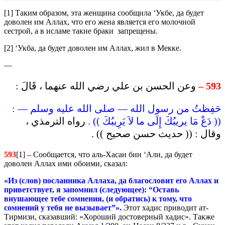
[1] Таким образом, эта женщина сообщила ‘Укбе, да будет
доволен им Аллах, что его жена является его молочной
сестрой, а в исламе такие браки запрещены.
[2] ‘Укба, да будет доволен им Аллах, жил в Мекке.
—
وعن الحسن بن علي رضي الله عنهما ، قَالَ :
593 –
حَفِظتُ من رسول الله — صلى الله عليه وسلم — :
(( دَعْ مَا يريبُكَ إِلَى ما لاَ يَرِيبُكَ )) .
رواه الترمذي ،
وقال : (( حديث حسن صحيح )) .
593
[1]
–
Сообщается, что аль-Хасан бин ‘Али, да будет
доволен Аллах ими обоими, сказал:
«Из (слов) посланника Аллаха, да благословит его Аллах и
приветствует, я запомнил (следующее): “Оставь
внушающее тебе сомнения, (и обратись) к тому, что
сомнений у тебя не вызывает”».
Этот хадис приводит ат-
Тирмизи, сказавший: «Хороший достоверный хадис». Также