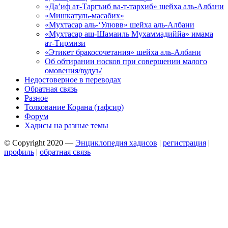
«Да’иф ат-Таргъиб ва-т-тархиб» шейха аль-Албани
«Мишкатуль-масабих»
«Мухтасар аль-‘Улювв» шейха аль-Албани
«Мухтасар аш-Шамаиль Мухаммадиййа» имама
ат-Тирмизи
«Этикет бракосочетания» шейха аль-Албани
Об обтирании носков при совершении малого
омовения/вудуъ/
Недостоверное в переводах
Обратная связь
Разное
Толкование Корана (тафсир)
Форум
Хадисы на разные темы
© Copyright 2020 —
Энциклопедия хадисов
|
регистрация
|
профиль
|
обратная связь
Wisteria Theme by
WPFriendship
⋅
Powered by
WordPress