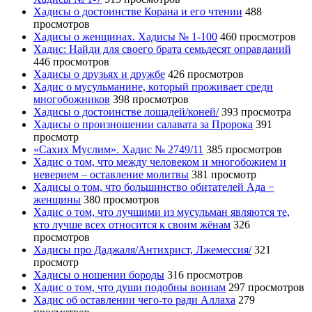
Хадисы о достоинстве Корана и его чтении
488
просмотров
Хадисы о женщинах. Хадисы № 1-100
460 просмотров
Хадис: Найди для своего брата семьдесят оправданий
446 просмотров
Хадисы о друзьях и дружбе
426 просмотров
Хадис о мусульманине, который проживает среди
многобожников
398 просмотров
Хадисы о достоинстве лошадей/коней/
393 просмотра
Хадисы о произношении салавата за Пророка
391
просмотр
«Сахих Муслим». Хадис № 2749/11
385 просмотров
Хадис о том, что между человеком и многобожием и
неверием – оставление молитвы
381 просмотр
Хадисы о том, что большинство обитателей Ада −
женщины
380 просмотров
Хадис о том, что лучшими из мусульман являются те,
кто лучше всех относится к своим жёнам
326
просмотров
Хадисы про Даджаля/Антихрист, Лжемессия/
321
просмотр
Хадисы о ношении бороды
316 просмотров
Хадис о том, что души подобны воинам
297 просмотров
Хадис об оставлении чего-то ради Аллаха
279