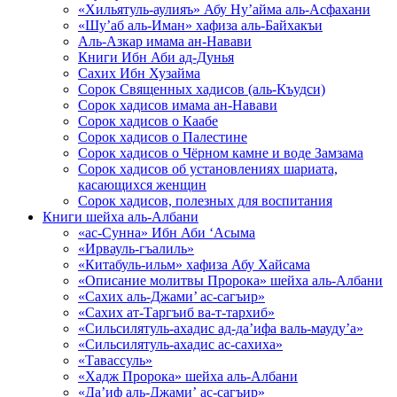
«Хильятуль-аулияъ» Абу Ну’айма аль-Асфахани
«Шу’аб аль-Иман» хафиза аль-Байхакъи
Аль-Азкар имама ан-Навави
Книги Ибн Аби ад-Дунья
Сахих Ибн Хузайма
Сорок Священных хадисов (аль-Къудси)
Сорок хадисов имама ан-Навави
Сорок хадисов о Каабе
Сорок хадисов о Палестине
Сорок хадисов о Чёрном камне и воде Замзама
Сорок хадисов об установлениях шариата,
касающихся женщин
Сорок хадисов, полезных для воспитания
Книги шейха аль-Албани
«ас-Сунна» Ибн Аби ‘Асыма
«Ирвауль-гъалиль»
«Китабуль-ильм» хафиза Абу Хайсама
«Описание молитвы Пророка» шейха аль-Албани
«Сахих аль-Джами’ ас-сагъир»
«Сахих ат-Таргъиб ва-т-тархиб»
«Сильсилятуль-ахадис ад-да’ифа валь-мауду’а»
«Сильсилятуль-ахадис ас-сахиха»
«Тавассуль»
«Хадж Пророка» шейха аль-Албани
«Да’иф аль-Джами’ ас-сагъир»