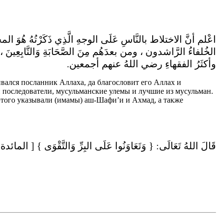
اعْلم أنَّ الاختلاط بالنَّاسِ عَلَى الوجهِ الَّذِي ذَكَرْتُهُ ه
الخُلفاءُ الرَّاشدون ، ومن بعدَهُم مِنَ الصَّحَابَةِ وَالتَّابِعِينَ 
وأكثَرُ الفقهاءِ رضي اللهُ عنهم أجمعين.
ивался посланник Аллаха, да благословит его Аллах и
и последователи, мусульманские улемы и лучшие из мусульман.
этого указывали (имамы) аш-Шафи’и и Ахмад, а также
قَالَ اللهُ تَعَالَى: { وَتَعَاوَنُوا عَلَى البِرِّ وَالتَّقْوَى } [ المائدة :  ]