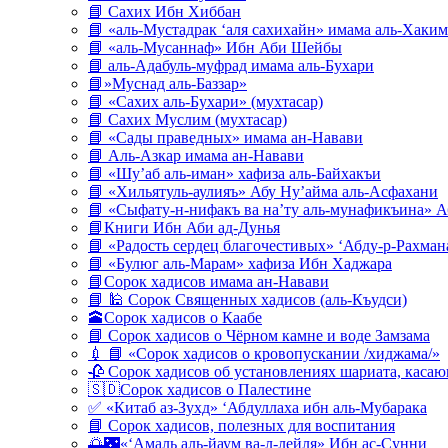
📘 Сахих Ибн Хиббан
📘 «аль-Мустадрак ‘аля сахихайн» имама аль-Хаким
📘 «аль-Мусаннаф» Ибн Аби Шейбы
📘 аль-Адабуль-муфрад имама аль-Бухари
📘»Муснад аль-Баззар»
📘 «Сахих аль-Бухари» (мухтасар)
📘 Сахих Муслим (мухтасар)
📘 «Сады праведных» имама ан-Навави
📘 Аль-Азкар имама ан-Навави
📘 «Шу’аб аль-иман» хафиза аль-Байхакъи
📘 «Хильятуль-аулияъ» Абу Ну’айма аль-Асфахани
📘 «Сыфату-н-нифакъ ва на’ту аль-мунафикъина» А
📘Книги Ибн Аби ад-Дунья
📘 «Радость сердец благочестивых» ‘Абду-р-Рахман
📘 «Булюг аль-Марам» хафиза Ибн Хаджара
📘Сорок хадисов имама ан-Навави
📘 🕌 Сорок Священных хадисов (аль-Къудси)
🕋Сорок хадисов о Каабе
📘 Сорок хадисов о Чёрном камне и воде Замзама
💉 📘 «Сорок хадисов о кровопускании /хиджама/»
🥀 Сорок хадисов об установлениях шариата, кас
🇸🇩Сорок хадисов о Палестине
✅ «Китаб аз-Зухд» ‘Абдуллаха ибн аль-Мубарака
📘 Сорок хадисов, полезных для воспитания
🌅🌃«‘Амаль аль-йаум ва-л-лейля» Ибн ас-Сунни