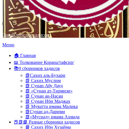
Энциклопедия хадисов
Перейти
Меню
к
содержимому
🏠 Главная
📖 Толкование Корана/тафсир/
📚9 сборников хадисов
📗Сахих аль-Бухари
📗 Сахих Муслим
📗 Сунан Абу Дауд
📗 «Сунан ат-Тирмизи»
📗 Сунан ан-Насаи
📗 Сунан Ибн Маджах
📗 Муватта имама Малика
📗Сунан ад-Дарими
📗»Муснад» имама Ахмада
📕📗📘 Разные сборники хадисов
📘 Сахих Ибн Хузайма