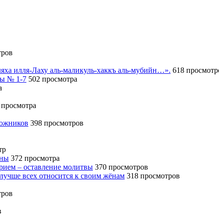
тров
иляха илля-Лаху аль-маликуль-хаккъ аль-мубийн…».
618 просмотр
сы № 1-7
502 просмотра
а
 просмотра
божников
398 просмотров
тр
ины
372 просмотра
ерием – оставление молитвы
370 просмотров
 лучше всех относится к своим жёнам
318 просмотров
тров
в