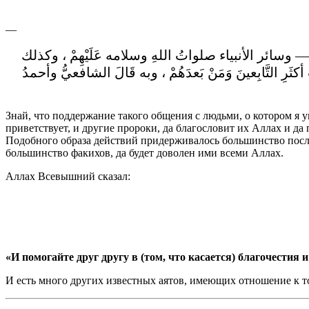
—
سلم — وسائر الأنبياء صلواتُ اللهِ وسلامه عَلَيْهِمْ ، وكذلك
كثَرِ التَّابِعينَ وَمَنْ بَعدَهُمْ ، وبه قَالَ الشافعيُّ وأحمدُ
Знай, что поддержание такого общения с людьми, о котором я у
приветствует, и другие пророки, да благословит их Аллах и д
Подобного образа действий придерживалось большинство после
большинство факихов, да будет доволен ими всеми Аллах.
Аллах Всевышний сказал:
«И помогайте друг другу в (том, что касается) благочестия 
И есть много других известных аятов, имеющих отношение к то