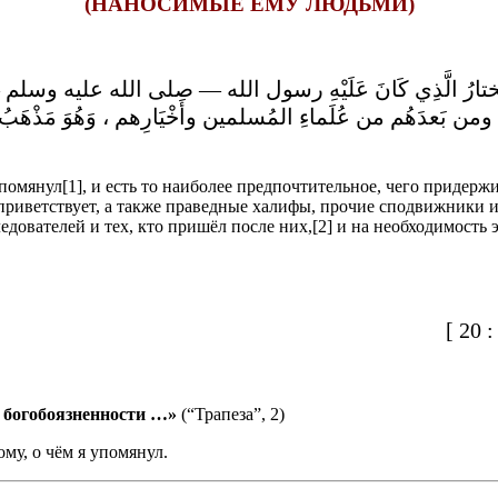
(НАНОСИМЫЕ ЕМУ ЛЮДЬМИ)
ُوَ المختارُ الَّذِي كَانَ عَلَيْهِ رسول الله — صلى الله عليه و
، ومن بَعدَهُم من عُلَماءِ المُسلمين وأَخْيَارِهم ، وَهُوَ مَذْهَبُ أ
помянул[1], и есть то наиболее предпочтительное, чего придерж
а приветствует, а также праведные халифы, прочие сподвижники 
дователей и тех, кто пришёл после них,[2] и на необходимость 
20
и богобоязненности …»
(“Трапеза”, 2)
му, о чём я упомянул.