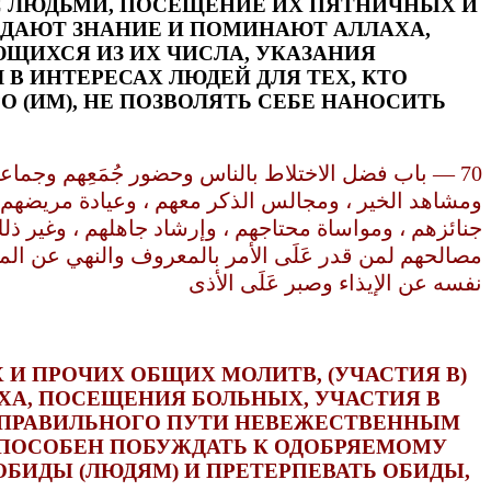
ИЯ С ЛЮДЬМИ, ПОСЕЩЕНИЕ ИХ ПЯТНИЧНЫХ И
РЕДАЮТ ЗНАНИЕ И ПОМИНАЮТ АЛЛАХА,
ЩИХСЯ ИЗ ИХ ЧИСЛА, УКАЗАНИЯ
В ИНТЕРЕСАХ ЛЮДЕЙ ДЛЯ ТЕХ, КТО
 (ИМ), НЕ ПОЗВОЛЯТЬ СЕБЕ НАНОСИТЬ
70 — باب فضل الاختلاط بالناس وحضور جُمَعِهم وجماعاتهم ،
ومشاهد الخير ، ومجالس الذكر معهم ، وعيادة مريضهم
جنائزهم ، ومواساة محتاجهم ، وإرشاد جاهلهم ، وغير ذ
مصالحهم لمن قدر عَلَى الأمر بالمعروف والنهي عن الم
نفسه عن الإيذاء وصبر عَلَى الأذى
И ПРОЧИХ ОБЩИХ МОЛИТВ, (УЧАСТИЯ В)
ХА, ПОСЕЩЕНИЯ БОЛЬНЫХ, УЧАСТИЯ В
 ПРАВИЛЬНОГО ПУТИ НЕВЕЖЕСТВЕННЫМ
 СПОСОБЕН ПОБУЖДАТЬ К ОДОБРЯЕМОМУ
ОБИДЫ (ЛЮДЯМ) И ПРЕТЕРПЕВАТЬ ОБИДЫ,