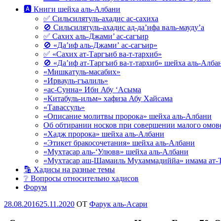
🅰 Книги шейха аль-Албани
✅ Сильсилятуль-ахадис ас-сахиха
🚫 Сильсилятуль-ахадис ад-да’ифа валь-мауду’а
✅ Сахих аль-Джами’ ас-сагъир
🚫 «Да’иф аль-Джами’ ас-сагъир»
✅ «Сахих ат-Таргъиб ва-т-тархиб»
🚫 «Да’иф ат-Таргъиб ва-т-тархиб» шейха аль-Алба
«Мишкатуль-масабих»
«Ирвауль-гъалиль»
«ас-Сунна» Ибн Абу ‘Асыма
«Китабуль-ильм» хафиза Абу Хайсама
«Тавассуль»
«Описание молитвы пророка» шейха аль-Албани
Об обтирании носков при совершении малого омове
«Хадж пророка» шейха аль-Албани
«Этикет бракосочетания» шейха аль-Албани
«Мухтасар аль-‘Улювв» шейха аль-Албани
«Мухтасар аш-Шамаиль Мухаммадиййа» имама ат-
🔡 Хадисы на разные темы
❔ Вопросы относительно хадисов
Форум
Опубликовано
28.08.2016
25.11.2020
OT
Фарук аль-Асари