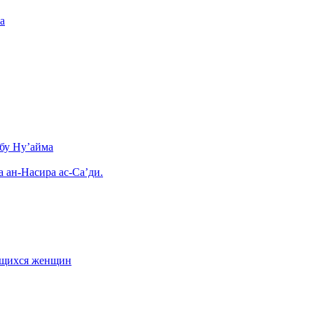
а
бу Ну’айма
а ан-Насира ас-Са’ди.
ающихся женщин