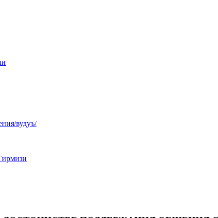
ни
ния/вудуъ/
Тирмизи