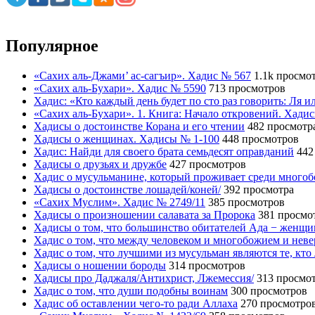
Популярное
«Сахих аль-Джами’ ас-сагъир». Хадис № 567
1.1k просмо
«Сахих аль-Бухари». Хадис № 5590
713 просмотров
Хадис: «Кто каждый день будет по сто раз говорить: Ля 
«Сахих аль-Бухари». 1. Книга: Начало откровений. Хади
Хадисы о достоинстве Корана и его чтении
482 просмотр
Хадисы о женщинах. Хадисы № 1-100
448 просмотров
Хадис: Найди для своего брата семьдесят оправданий
442
Хадисы о друзьях и дружбе
427 просмотров
Хадис о мусульманине, который проживает среди много
Хадисы о достоинстве лошадей/коней/
392 просмотра
«Сахих Муслим». Хадис № 2749/11
385 просмотров
Хадисы о произношении салавата за Пророка
381 просмо
Хадисы о том, что большинство обитателей Ада − женщ
Хадис о том, что между человеком и многобожием и нев
Хадис о том, что лучшими из мусульман являются те, кто
Хадисы о ношении бороды
314 просмотров
Хадисы про Даджаля/Антихрист, Лжемессия/
313 просмо
Хадис о том, что души подобны воинам
300 просмотров
Хадис об оставлении чего-то ради Аллаха
270 просмотро