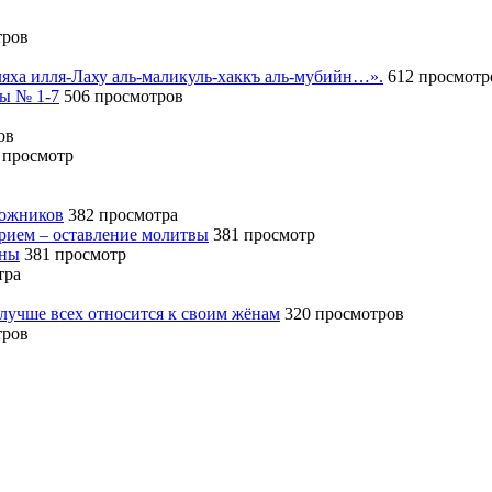
тров
иляха илля-Лаху аль-маликуль-хаккъ аль-мубийн…».
612 просмотр
сы № 1-7
506 просмотров
ов
 просмотр
божников
382 просмотра
ерием – оставление молитвы
381 просмотр
ины
381 просмотр
тра
 лучше всех относится к своим жёнам
320 просмотров
тров