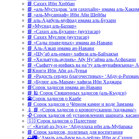
📘 Сахих Ибн Хиббан
📘 «аль-Мустадрак ‘аля сахихайн» имама аль-Хаким
📘 «аль-Мусаннаф» Ибн Аби Шейбы
📘 аль-Адабуль-муфрад имама аль-Бухари
📘»Муснад аль-Баззар»
📘 «Сахих аль-Бухари» (мухтасар)
📘 Сахих Муслим (мухтасар)
📘 «Сады праведных» имама ан-Навави
📘 Аль-Азкар имама ан-Навави
📘 «Шу’аб аль-иман» хафиза аль-Байхакъи
📘 «Хильятуль-аулияъ» Абу Ну’айма аль-Асфахани
📘 «Сыфату-н-нифакъ ва на’ту аль-мунафикъина» А
📘Книги Ибн Аби ад-Дунья
📘 «Радость сердец благочестивых» ‘Абду-р-Рахман
📘 «Булюг аль-Марам» хафиза Ибн Хаджара
📘Сорок хадисов имама ан-Навави
📘 🕌 Сорок Священных хадисов (аль-Къудси)
🕋Сорок хадисов о Каабе
📘 Сорок хадисов о Чёрном камне и воде Замзама
💉 📘 «Сорок хадисов о кровопускании /хиджама/»
🥀 Сорок хадисов об установлениях шариата, кас
🇸🇩Сорок хадисов о Палестине
✅ «Китаб аз-Зухд» ‘Абдуллаха ибн аль-Мубарака
📘 Сорок хадисов, полезных для воспитания
🌅🌃«‘Амаль аль-йаум ва-л-лейля» Ибн ас-Сунни