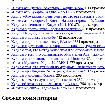
«Сахих аль-Джами’ ас-сагъир». Хадис № 567
1.1k просмо
«Сахих аль-Бухари». Хадис № 5590
687 просмотров
Хадис: «Кто каждый день будет по сто раз говорить: Ля 
«Сахих аль-Бухари». 1. Книга: Начало откровений. Хади
Хадисы о женщинах. Хадисы № 1-100
476 просмотров
Хадисы о достоинстве Корана и его чтении
458 просмотр
Хадис: Найди для своего брата семьдесят оправданий
421
Хадисы о друзьях и дружбе
412 просмотров
Хадисы о достоинстве лошадей/коней/
384 просмотра
Хадис о мусульманине, который проживает среди много
Хадис о том, что между человеком и многобожием и нев
Хадисы о том, что большинство обитателей Ада − женщ
Хадисы о произношении салавата за Пророка
372 просмо
«Сахих Муслим». Хадис № 2749/11
372 просмотра
Хадис о том, что лучшими из мусульман являются те, кто
Хадисы про Даджаля/Антихрист, Лжемессия/
312 просмо
Хадисы о ношении бороды
295 просмотров
Хадис о том, что души подобны воинам
282 просмотра
Хадис об оставлении чего-то ради Аллаха
264 просмотра
«Сахих Муслим». Хадис № 1422/69
260 просмотров
Свежие комментарии