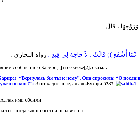
47
وْجِهَا ، قَالَ
(( َّمَا أَشْفَع )) قَالَتْ : لاَ حَاجَةَ لِي فِيهِ
رواه البخاري .
ший сообщение о Барире[1] и её муже[2], сказал:
(Барире): “Вернулась бы ты к нему”. Она спросила: “О посла
нужен он мне!”»
Этот хадис передал аль-Бухари 5283.
 Аллах ими обоими.
л её, тогда как он был ей ненавистен.