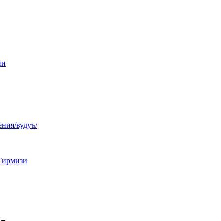
ни
ния/вудуъ/
Тирмизи