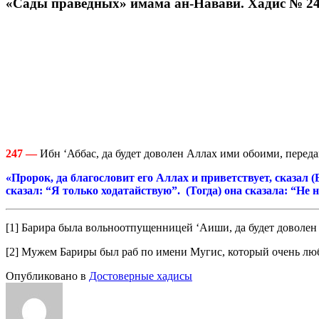
«Сады праведных» имама ан-Навави. Хадис № 2
247 —
Ибн ‘Аббас, да будет доволен Аллах ими обоими, передав
«Пророк, да благословит его Аллах и приветствует, сказал 
сказал: “Я только ходатайствую”. (Тогда) она сказала: “Не 
[1] Барира была вольноотпущенницей ‘Аиши, да будет доволен
[2] Мужем Бариры был раб по имени Мугис, который очень люби
Опубликовано в
Достоверные хадисы