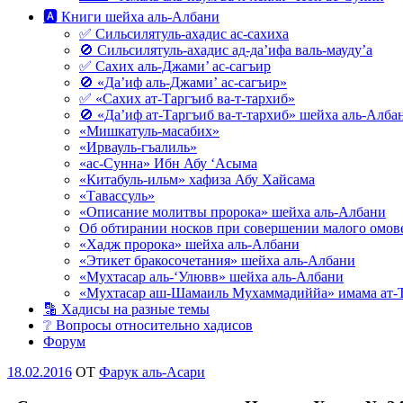
🅰 Книги шейха аль-Албани
✅ Сильсилятуль-ахадис ас-сахиха
🚫 Сильсилятуль-ахадис ад-да’ифа валь-мауду’а
✅ Сахих аль-Джами’ ас-сагъир
🚫 «Да’иф аль-Джами’ ас-сагъир»
✅ «Сахих ат-Таргъиб ва-т-тархиб»
🚫 «Да’иф ат-Таргъиб ва-т-тархиб» шейха аль-Алба
«Мишкатуль-масабих»
«Ирвауль-гъалиль»
«ас-Сунна» Ибн Абу ‘Асыма
«Китабуль-ильм» хафиза Абу Хайсама
«Тавассуль»
«Описание молитвы пророка» шейха аль-Албани
Об обтирании носков при совершении малого омове
«Хадж пророка» шейха аль-Албани
«Этикет бракосочетания» шейха аль-Албани
«Мухтасар аль-‘Улювв» шейха аль-Албани
«Мухтасар аш-Шамаиль Мухаммадиййа» имама ат-
🔡 Хадисы на разные темы
❔ Вопросы относительно хадисов
Форум
Опубликовано
18.02.2016
OT
Фарук аль-Асари