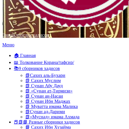
Энциклопедия хадисов
Перейти
Меню
к
содержимому
🏠 Главная
📖 Толкование Корана/тафсир/
📚9 сборников хадисов
📗Сахих аль-Бухари
📗 Сахих Муслим
📗 Сунан Абу Дауд
📗 «Сунан ат-Тирмизи»
📗 Сунан ан-Насаи
📗 Сунан Ибн Маджах
📗 Муватта имама Малика
📗Сунан ад-Дарими
📗»Муснад» имама Ахмада
📕📗📘 Разные сборники хадисов
📘 Сахих Ибн Хузайма