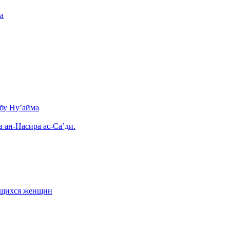
а
бу Ну’айма
а ан-Насира ас-Са’ди.
ающихся женщин