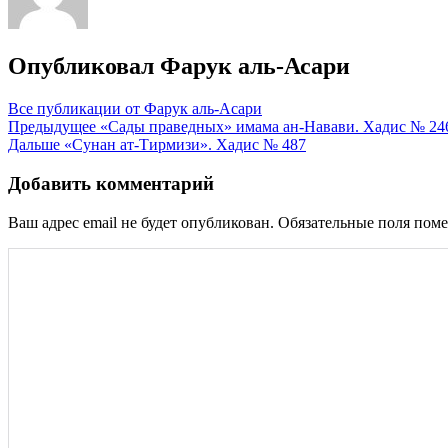
Опубликовал
Фарук аль-Асари
Все публикации от Фарук аль-Асари
Навигация
Предыдущее
«Сады праведных» имама ан-Навави. Хадис № 24
Дальше
«Сунан ат-Тирмизи». Хадис № 487
по
записям
Добавить комментарий
Ваш адрес email не будет опубликован.
Обязательные поля пом