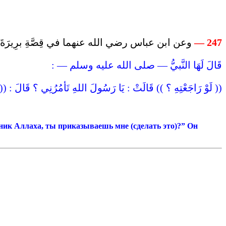
وعن ابن عباس رضي الله عنهما في قِصَّةِ برِيرَةَ وَزَ:
247 —
قَالَ لَهَا النَّبيُّ — صلى الله عليه وسلم — :
لَوْ رَاجَعْتِهِ ؟ )) قَالَتْ : يَا رَسُولَ اللهِ تَأمُرُنِي ؟ قَالَ : (( إن .
нник Аллаха, ты приказываешь мне (сделать это)?” Он