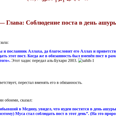
— Глава: Соблюдение поста в день ашур
зала:
 посланник Аллаха, да благословит его Аллах и приветствуе
дать этот пост. Когда же в обязанность был вменён пост в рама
того».
Этот хадис передал аль-Бухари 2003.
ветствует, перестал вменять его в обязанность.
ми обоими, сказал:
рибывший в Медину, увидел, что иудеи постятся в день ашуры
(поэтому) Муса стал соблюдать пост в этот день”. (На это прор