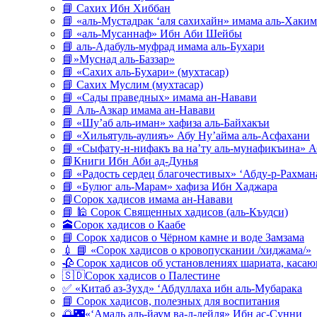
📘 Сахих Ибн Хиббан
📘 «аль-Мустадрак ‘аля сахихайн» имама аль-Хаким
📘 «аль-Мусаннаф» Ибн Аби Шейбы
📘 аль-Адабуль-муфрад имама аль-Бухари
📘»Муснад аль-Баззар»
📘 «Сахих аль-Бухари» (мухтасар)
📘 Сахих Муслим (мухтасар)
📘 «Сады праведных» имама ан-Навави
📘 Аль-Азкар имама ан-Навави
📘 «Шу’аб аль-иман» хафиза аль-Байхакъи
📘 «Хильятуль-аулияъ» Абу Ну’айма аль-Асфахани
📘 «Сыфату-н-нифакъ ва на’ту аль-мунафикъина» А
📘Книги Ибн Аби ад-Дунья
📘 «Радость сердец благочестивых» ‘Абду-р-Рахман
📘 «Булюг аль-Марам» хафиза Ибн Хаджара
📘Сорок хадисов имама ан-Навави
📘 🕌 Сорок Священных хадисов (аль-Къудси)
🕋Сорок хадисов о Каабе
📘 Сорок хадисов о Чёрном камне и воде Замзама
💉 📘 «Сорок хадисов о кровопускании /хиджама/»
🥀 Сорок хадисов об установлениях шариата, кас
🇸🇩Сорок хадисов о Палестине
✅ «Китаб аз-Зухд» ‘Абдуллаха ибн аль-Мубарака
📘 Сорок хадисов, полезных для воспитания
🌅🌃«‘Амаль аль-йаум ва-л-лейля» Ибн ас-Сунни