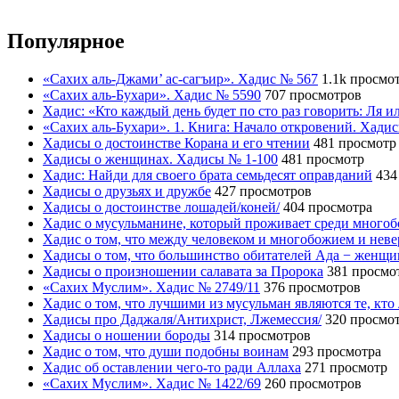
Популярное
«Сахих аль-Джами’ ас-сагъир». Хадис № 567
1.1k просмо
«Сахих аль-Бухари». Хадис № 5590
707 просмотров
Хадис: «Кто каждый день будет по сто раз говорить: Ля 
«Сахих аль-Бухари». 1. Книга: Начало откровений. Хади
Хадисы о достоинстве Корана и его чтении
481 просмотр
Хадисы о женщинах. Хадисы № 1-100
481 просмотр
Хадис: Найди для своего брата семьдесят оправданий
434
Хадисы о друзьях и дружбе
427 просмотров
Хадисы о достоинстве лошадей/коней/
404 просмотра
Хадис о мусульманине, который проживает среди много
Хадис о том, что между человеком и многобожием и нев
Хадисы о том, что большинство обитателей Ада − женщ
Хадисы о произношении салавата за Пророка
381 просмо
«Сахих Муслим». Хадис № 2749/11
376 просмотров
Хадис о том, что лучшими из мусульман являются те, кто
Хадисы про Даджаля/Антихрист, Лжемессия/
320 просмо
Хадисы о ношении бороды
314 просмотров
Хадис о том, что души подобны воинам
293 просмотра
Хадис об оставлении чего-то ради Аллаха
271 просмотр
«Сахих Муслим». Хадис № 1422/69
260 просмотров