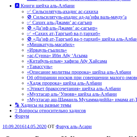
🅰 Книги шейха аль-Албани
✅ Сильсилятуль-ахадис ас-сахиха
🚫 Сильсилятуль-ахадис ад-да’ифа валь-мауду’а
✅ Сахих аль-Джами’ ас-сагъир
🚫 «Да’иф аль-Джами’ ас-сагъир»
✅ «Сахих ат-Таргъиб ва-т-тархиб»
🚫 «Да’иф ат-Таргъиб ва-т-тархиб» шейха аль-Алба
«Мишкатуль-масабих»
«Ирвауль-гъалиль»
«ас-Сунна» Ибн Абу ‘Асыма
«Китабуль-ильм» хафиза Абу Хайсама
«Тавассуль»
«Описание молитвы пророка» шейха аль-Албани
Об обтирании носков при совершении малого омове
«Хадж пророка» шейха аль-Албани
«Этикет бракосочетания» шейха аль-Албани
«Мухтасар аль-‘Улювв» шейха аль-Албани
«Мухтасар аш-Шамаиль Мухаммадиййа» имама ат-
🔡 Хадисы на разные темы
❔ Вопросы относительно хадисов
Форум
Опубликовано
10.09.2016
14.05.2020
OT
Фарук аль-Асари