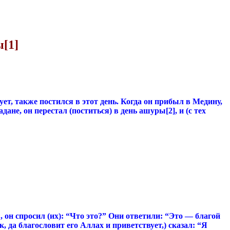
ы[1]
т, также постился в этот день. Когда он прибыл в Медину,
дане, он перестал (поститься) в день ашуры[2], и (с тех
, он спросил (их): “Что это?” Они ответили: “Это — благой
ок, да благословит его Аллах и приветствует,) сказал: “Я