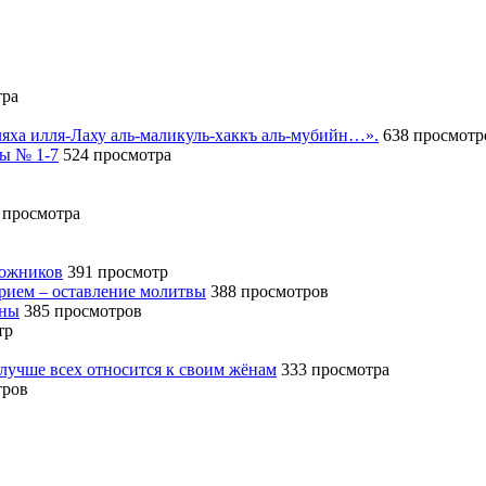
тра
иляха илля-Лаху аль-маликуль-хаккъ аль-мубийн…».
638 просмотр
сы № 1-7
524 просмотра
 просмотра
божников
391 просмотр
ерием – оставление молитвы
388 просмотров
ины
385 просмотров
тр
 лучше всех относится к своим жёнам
333 просмотра
тров