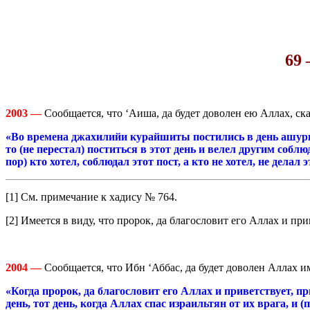
69 
2003 —
Сообщается, что ‘Аиша, да будет доволен ею Аллах, ска
«Во времена джахилийи курайшиты постились в день ашуры и
то (не перестал) поститься в этот день и велел другим соблю
пор)
кто хотел, соблюдал этот пост, а кто не хотел, не делал э
[1] См. примечание к хадису № 764.
[2] Имеется в виду, что пророк, да благословит его Аллах и при
2004 —
Сообщается, что Ибн ‘Аббас, да будет доволен Аллах и
«Когда пророк, да благословит его Аллах и приветствует, п
день, тот день, когда Аллах спас израильтян от их врага, и 