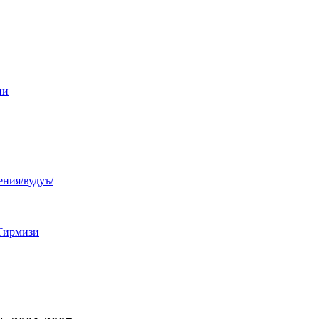
ни
ния/вудуъ/
Тирмизи