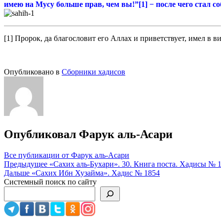
имею на Мусу больше прав, чем
вы!”[1] − после чего стал с
[1] Пророк, да благословит его Аллах и приветствует, имел в 
Опубликовано в
Сборники хадисов
Опубликовал
Фарук аль-Асари
Все публикации от Фарук аль-Асари
Навигация
Предыдущее
«Сахих аль-Бухари». 30. Книга поста. Хадисы № 
Дальше
«Сахих Ибн Хузайма». Хадис № 1854
по
Системный поиск по сайту
записям