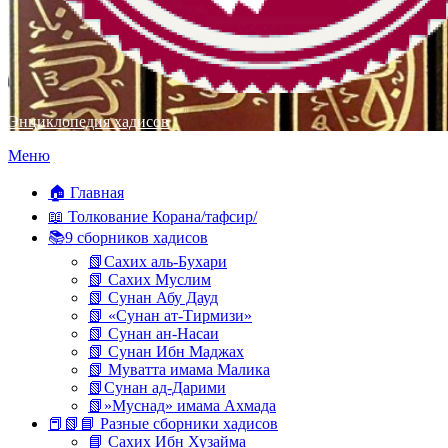
Энциклопедия хадисов
Перейти
Меню
к
содержимому
🏠 Главная
📖 Толкование Корана/тафсир/
📚9 сборников хадисов
📗Сахих аль-Бухари
📗 Сахих Муслим
📗 Сунан Абу Дауд
📗 «Сунан ат-Тирмизи»
📗 Сунан ан-Насаи
📗 Сунан Ибн Маджах
📗 Муватта имама Малика
📗Сунан ад-Дарими
📗»Муснад» имама Ахмада
📕📗📘 Разные сборники хадисов
📘 Сахих Ибн Хузайма