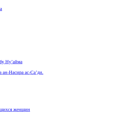
а
бу Ну’айма
а ан-Насира ас-Са’ди.
ающихся женщин