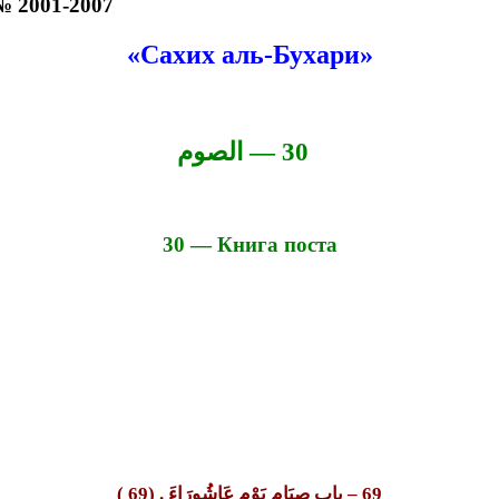
№ 2001-2007
«Сахих аль-Бухари»
30 — الصوم
30 — Книга поста
69 – باب صِيَامِ يَوْمِ عَاشُورَاءَ . (69 )