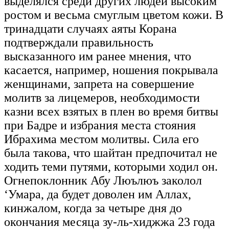
выделялся среди других людей высоким
ростом и весьма смуглым цветом кожи. В
тринадцати случаях аяты Корана
подтверждали правильность
высказанного им ранее мнения, что
касается, например, ношения покрывала
женщинами, запрета на совершение
молитв за лицемеров, необходимости
казни всех взятых в плен во время битвы
при Бадре и избрания места стояния
Ибрахима местом молитвы. Сила его
была такова, что шайтан предпочитал не
ходить теми путями, которыми ходил он.
Огнепоклонник Абу Люълюъ заколол
‘Умара, да будет доволен им Аллах,
кинжалом, когда за четыре дня до
окончания месяца зу-ль-хиджжа 23 года