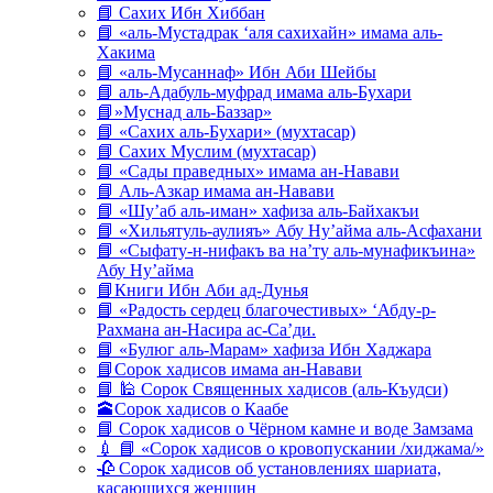
📘 Сахих Ибн Хиббан
📘 «аль-Мустадрак ‘аля сахихайн» имама аль-
Хакима
📘 «аль-Мусаннаф» Ибн Аби Шейбы
📘 аль-Адабуль-муфрад имама аль-Бухари
📘»Муснад аль-Баззар»
📘 «Сахих аль-Бухари» (мухтасар)
📘 Сахих Муслим (мухтасар)
📘 «Сады праведных» имама ан-Навави
📘 Аль-Азкар имама ан-Навави
📘 «Шу’аб аль-иман» хафиза аль-Байхакъи
📘 «Хильятуль-аулияъ» Абу Ну’айма аль-Асфахани
📘 «Сыфату-н-нифакъ ва на’ту аль-мунафикъина»
Абу Ну’айма
📘Книги Ибн Аби ад-Дунья
📘 «Радость сердец благочестивых» ‘Абду-р-
Рахмана ан-Насира ас-Са’ди.
📘 «Булюг аль-Марам» хафиза Ибн Хаджара
📘Сорок хадисов имама ан-Навави
📘 🕌 Сорок Священных хадисов (аль-Къудси)
🕋Сорок хадисов о Каабе
📘 Сорок хадисов о Чёрном камне и воде Замзама
💉 📘 «Сорок хадисов о кровопускании /хиджама/»
🥀 Сорок хадисов об установлениях шариата,
касающихся женщин