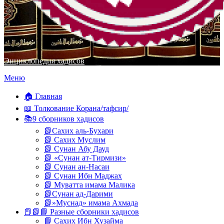
Энциклопедия хадисов
Перейти
Меню
к
содержимому
🏠 Главная
📖 Толкование Корана/тафсир/
📚9 сборников хадисов
📗Сахих аль-Бухари
📗 Сахих Муслим
📗 Сунан Абу Дауд
📗 «Сунан ат-Тирмизи»
📗 Сунан ан-Насаи
📗 Сунан Ибн Маджах
📗 Муватта имама Малика
📗Сунан ад-Дарими
📗»Муснад» имама Ахмада
📕📗📘 Разные сборники хадисов
📘 Сахих Ибн Хузайма