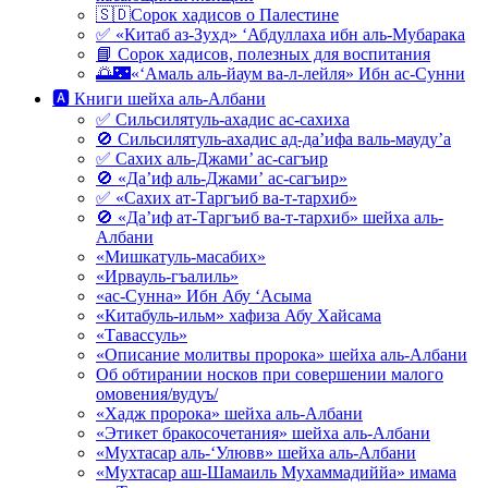
🇸🇩Сорок хадисов о Палестине
✅ «Китаб аз-Зухд» ‘Абдуллаха ибн аль-Мубарака
📘 Сорок хадисов, полезных для воспитания
🌅🌃«‘Амаль аль-йаум ва-л-лейля» Ибн ас-Сунни
🅰 Книги шейха аль-Албани
✅ Сильсилятуль-ахадис ас-сахиха
🚫 Сильсилятуль-ахадис ад-да’ифа валь-мауду’а
✅ Сахих аль-Джами’ ас-сагъир
🚫 «Да’иф аль-Джами’ ас-сагъир»
✅ «Сахих ат-Таргъиб ва-т-тархиб»
🚫 «Да’иф ат-Таргъиб ва-т-тархиб» шейха аль-
Албани
«Мишкатуль-масабих»
«Ирвауль-гъалиль»
«ас-Сунна» Ибн Абу ‘Асыма
«Китабуль-ильм» хафиза Абу Хайсама
«Тавассуль»
«Описание молитвы пророка» шейха аль-Албани
Об обтирании носков при совершении малого
омовения/вудуъ/
«Хадж пророка» шейха аль-Албани
«Этикет бракосочетания» шейха аль-Албани
«Мухтасар аль-‘Улювв» шейха аль-Албани
«Мухтасар аш-Шамаиль Мухаммадиййа» имама