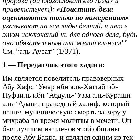
пророка (да благословит его Аллах и
приветствует):
«Поистине, дела
оцениваются только по намерениям»
указывают на все виды деяний, и нет в
этом исключений ни для одного дела, будь
оно обязательным или желательным!”
См. “аль-Аусат” (1/371).
1 — Передатчик этого хадиса:
Им является повелитель правоверных
Абу Хафс ‘Умар ибн аль-Хаттаб ибн
Нуфайль ибн ‘Абдуль-‘Узза аль-Кураши
аль-‘Адави, праведный халиф, который
нашел мученическую смерть за веру у
михраба во время молитвы в мечети. Он
был лучшим из членов этой общины
после Абу Бакра, и являлся одним из тех