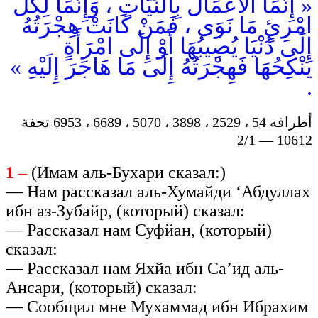
« إِنَّمَا الأَعْمَالُ بِالنِّيَّاتِ ، وَإِنَّمَا لِكُلِّ
امْرِئٍ مَا نَوَى ، فَمَنْ كَانَتْ هِجْرَتُهُ
إِلَى دُنْيَا يُصِيبُهَا أَوْ إِلَى امْرَأَةٍ
يَنْكِحُهَا فَهِجْرَتُهُ إِلَى مَا هَاجَرَ إِلَيْهِ »
.
أطرافه 54 ، 2529 ، 3898 ، 5070 ، 6689 ، 6953 تحفة
10612 — 2/1
1 –
(Имам аль-Бухари сказал:)
— Нам рассказал аль-Хумайди ‘Абдуллах
ибн аз-Зубайр, (который) сказал:
— Рассказал нам Суфйан, (который)
сказал:
— Рассказал нам Яхйа ибн Са’ид аль-
Ансари, (который) сказал:
— Сообщил мне Мухаммад ибн Ибрахим