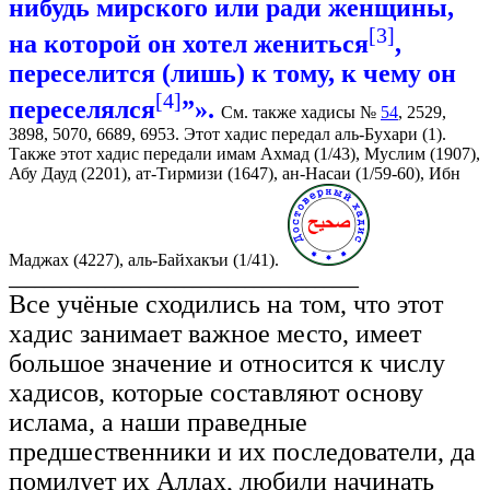
нибудь мирского или ради женщины,
[3]
на которой он хотел жениться
,
переселится (лишь) к тому, к чему он
[4]
переселялся
”».
См. также хадисы №
54
, 2529,
3898, 5070, 6689, 6953. Этот хадис передал аль-Бухари (1).
Также этот хадис передали имам Ахмад (1/43), Муслим (1907),
Абу Дауд (2201), ат-Тирмизи (1647), ан-Насаи (1/59-60), Ибн
Маджах (4227), аль-Байхакъи (1/41).
________________________________________
Все учёные сходились на том, что этот
хадис занимает важное место, имеет
большое значение и относится к числу
хадисов, которые составляют основу
ислама, а наши праведные
предшественники и их последователи, да
помилует их Аллах, любили начинать