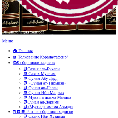
Энциклопедия хадисов
Перейти
Меню
к
содержимому
🏠 Главная
📖 Толкование Корана/тафсир/
📚9 сборников хадисов
📗Сахих аль-Бухари
📗 Сахих Муслим
📗 Сунан Абу Дауд
📗 «Сунан ат-Тирмизи»
📗 Сунан ан-Насаи
📗 Сунан Ибн Маджах
📗 Муватта имама Малика
📗Сунан ад-Дарими
📗»Муснад» имама Ахмада
📕📗📘 Разные сборники хадисов
📘 Сахих Ибн Хузайма