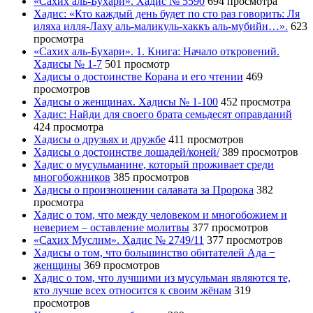
«Сахих аль-Бухари». Хадис № 5590
694 просмотра
Хадис: «Кто каждый день будет по сто раз говорить: Ля
иляха илля-Лаху аль-маликуль-хаккъ аль-мубийн…».
623
просмотра
«Сахих аль-Бухари». 1. Книга: Начало откровений.
Хадисы № 1-7
501 просмотр
Хадисы о достоинстве Корана и его чтении
469
просмотров
Хадисы о женщинах. Хадисы № 1-100
452 просмотра
Хадис: Найди для своего брата семьдесят оправданий
424 просмотра
Хадисы о друзьях и дружбе
411 просмотров
Хадисы о достоинстве лошадей/коней/
389 просмотров
Хадис о мусульманине, который проживает среди
многобожников
385 просмотров
Хадисы о произношении салавата за Пророка
382
просмотра
Хадис о том, что между человеком и многобожием и
неверием – оставление молитвы
377 просмотров
«Сахих Муслим». Хадис № 2749/11
377 просмотров
Хадисы о том, что большинство обитателей Ада −
женщины
369 просмотров
Хадис о том, что лучшими из мусульман являются те,
кто лучше всех относится к своим жёнам
319
просмотров