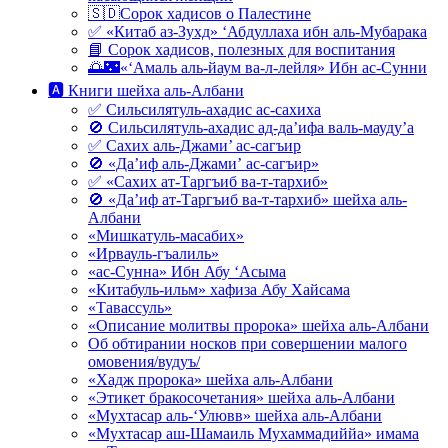
🇸🇩Сорок хадисов о Палестине
✅ «Китаб аз-Зухд» ‘Абдуллаха ибн аль-Мубарака
📘 Сорок хадисов, полезных для воспитания
🌅🌃«‘Амаль аль-йаум ва-л-лейля» Ибн ас-Сунни
🅰 Книги шейха аль-Албани
✅ Сильсилятуль-ахадис ас-сахиха
🚫 Сильсилятуль-ахадис ад-да’ифа валь-мауду’а
✅ Сахих аль-Джами’ ас-сагъир
🚫 «Да’иф аль-Джами’ ас-сагъир»
✅ «Сахих ат-Таргъиб ва-т-тархиб»
🚫 «Да’иф ат-Таргъиб ва-т-тархиб» шейха аль-
Албани
«Мишкатуль-масабих»
«Ирвауль-гъалиль»
«ас-Сунна» Ибн Абу ‘Асыма
«Китабуль-ильм» хафиза Абу Хайсама
«Тавассуль»
«Описание молитвы пророка» шейха аль-Албани
Об обтирании носков при совершении малого
омовения/вудуъ/
«Хадж пророка» шейха аль-Албани
«Этикет бракосочетания» шейха аль-Албани
«Мухтасар аль-‘Улювв» шейха аль-Албани
«Мухтасар аш-Шамаиль Мухаммадиййа» имама