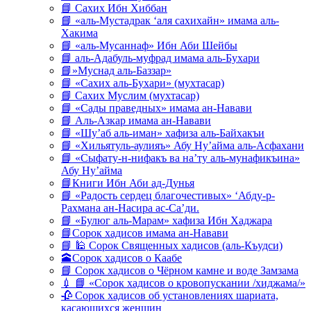
📘 Сахих Ибн Хиббан
📘 «аль-Мустадрак ‘аля сахихайн» имама аль-
Хакима
📘 «аль-Мусаннаф» Ибн Аби Шейбы
📘 аль-Адабуль-муфрад имама аль-Бухари
📘»Муснад аль-Баззар»
📘 «Сахих аль-Бухари» (мухтасар)
📘 Сахих Муслим (мухтасар)
📘 «Сады праведных» имама ан-Навави
📘 Аль-Азкар имама ан-Навави
📘 «Шу’аб аль-иман» хафиза аль-Байхакъи
📘 «Хильятуль-аулияъ» Абу Ну’айма аль-Асфахани
📘 «Сыфату-н-нифакъ ва на’ту аль-мунафикъина»
Абу Ну’айма
📘Книги Ибн Аби ад-Дунья
📘 «Радость сердец благочестивых» ‘Абду-р-
Рахмана ан-Насира ас-Са’ди.
📘 «Булюг аль-Марам» хафиза Ибн Хаджара
📘Сорок хадисов имама ан-Навави
📘 🕌 Сорок Священных хадисов (аль-Къудси)
🕋Сорок хадисов о Каабе
📘 Сорок хадисов о Чёрном камне и воде Замзама
💉 📘 «Сорок хадисов о кровопускании /хиджама/»
🥀 Сорок хадисов об установлениях шариата,
касающихся женщин