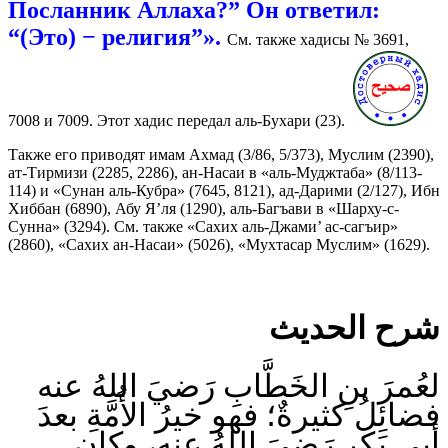
Посланник Аллаха?” Он ответил:
“(Это) − религия”».
См. также хадисы № 3691,
7008 и 7009. Этот хадис передал аль-Бухари (23).
Также его приводят имам Ахмад (3/86, 5/373), Муслим (2390),
ат-Тирмизи (2285, 2286), ан-Насаи в «аль-Муджтаба» (8/113-
114) и «Сунан аль-Кубра» (7645, 8121), ад-Дарими (2/127), Ибн
Хиббан (6890), Абу Я’ля (1290), аль-Багъави в «Шарху-с-
Сунна» (3294). См. также «Сахих аль-Джами’ ас-сагъир»
(2860), «Сахих ан-Насаи» (5026), «Мухтасар Муслим» (1629).
شرح الحديث
لعُمرَ بنِ الخَطَّابِ رَضيَ اللهُ عنه
فضائِلُ كثيرةٌ؛ فهو خيرُ الأُمَّةِ بعدَ
أبي بَكرٍ رَضيَ اللهُ عنه، وكان