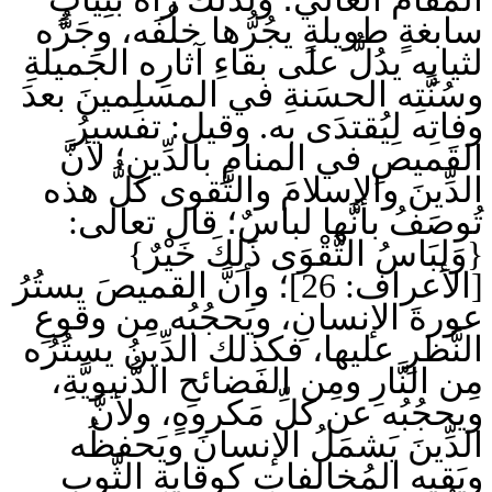
سابغةٍ طويلةٍ يجُرُّها خلْفَه، وجَرُّه
لثيابِه يدُلُّ على بقاءِ آثارِه الجَميلةِ
وسُنَّتِه الحسَنةِ في المسلِمينَ بعدَ
وفاتِه لِيُقتدَى به. وقيل: تفسيرُ
القَميصِ في المنامِ بالدِّينِ؛ لأنَّ
الدِّينَ والإسلامَ والتَّقوى كلُّ هذه
تُوصَفُ بأنَّها لباسٌ؛ قال تعالى:
{وَلِبَاسُ التَّقْوَى ذَلِكَ خَيْرٌ}
[الأعراف: 26]؛ وأنَّ القميصَ يستُرُ
عورةَ الإنسانِ، ويَحجُبُه مِن وقوعِ
النَّظرِ عليها، فكذلك الدِّينُ يستُرُه
مِن النَّارِ ومِن الفَضائحِ الدُّنيويَّةِ،
ويحجُبُه عن كلِّ مَكروهٍ، ولأنَّ
الدِّينَ يَشمَلُ الإنسانَ ويَحفظُه
ويَقِيه المُخالفاتِ كوِقايةِ الثَّوبِ