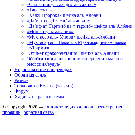
«Сильсилятуль-ахадис ас-сахиха»
«Тавассуль»
«Хадж Пророка» шейха аль-Албани
«Да’иф аль-Джами’ ас-сагъир»
«Да’иф ат-Таргъиб ва-т-тархиб» шейха аль-Албани
«Мишкатуль-масабих»
«Мухтасар аль-‘Улювв» шейха аль-Албани
«Мухтасар аш-Шамаиль Мухаммадиййа» имама
ат-Тирмизи
«Этикет бракосочетания» шейха аль-Албани
Об обтирании носков при совершении малого
омовения/вудуъ/
Недостоверное в переводах
Обратная связь
Разное
Толкование Корана (тафсир)
Форум
Хадисы на разные темы
© Copyright 2020 —
Энциклопедия хадисов
|
регистрация
|
профиль
|
обратная связь
Wisteria Theme by
WPFriendship
⋅
Powered by
WordPress