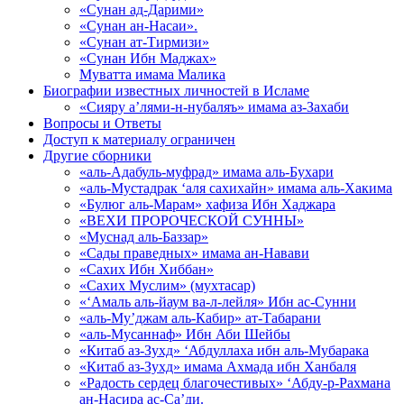
«Сунан ад-Дарими»
«Сунан ан-Насаи».
«Сунан ат-Тирмизи»
«Сунан Ибн Маджах»
Муватта имама Малика
Биографии известных личностей в Исламе
«Сияру а’лями-н-нубаляъ» имама аз-Захаби
Вопросы и Ответы
Доступ к материалу ограничен
Другие сборники
«аль-Адабуль-муфрад» имама аль-Бухари
«аль-Мустадрак ‘аля сахихайн» имама аль-Хакима
«Булюг аль-Марам» хафиза Ибн Хаджара
«ВЕХИ ПРОРОЧЕСКОЙ СУННЫ»
«Муснад аль-Баззар»
«Сады праведных» имама ан-Навави
«Сахих Ибн Хиббан»
«Сахих Муслим» (мухтасар)
«‘Амаль аль-йаум ва-л-лейля» Ибн ас-Сунни
«аль-Му’джам аль-Кабир» ат-Табарани
«аль-Мусаннаф» Ибн Аби Шейбы
«Китаб аз-Зухд» ‘Абдуллаха ибн аль-Мубарака
«Китаб аз-Зухд» имама Ахмада ибн Ханбаля
«Радость сердец благочестивых» ‘Абду-р-Рахмана
ан-Насира ас-Са’ди.