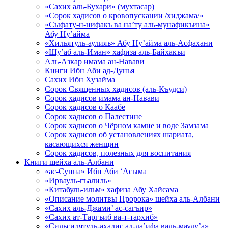
«Сахих аль-Бухари» (мухтасар)
«Сорок хадисов о кровопускании /хиджама/»
«Сыфату-н-нифакъ ва на’ту аль-мунафикъина»
Абу Ну’айма
«Хильятуль-аулияъ» Абу Ну’айма аль-Асфахани
«Шу’аб аль-Иман» хафиза аль-Байхакъи
Аль-Азкар имама ан-Навави
Книги Ибн Аби ад-Дунья
Сахих Ибн Хузайма
Сорок Священных хадисов (аль-Къудси)
Сорок хадисов имама ан-Навави
Сорок хадисов о Каабе
Сорок хадисов о Палестине
Сорок хадисов о Чёрном камне и воде Замзама
Сорок хадисов об установлениях шариата,
касающихся женщин
Сорок хадисов, полезных для воспитания
Книги шейха аль-Албани
«ас-Сунна» Ибн Аби ‘Асыма
«Ирвауль-гъалиль»
«Китабуль-ильм» хафиза Абу Хайсама
«Описание молитвы Пророка» шейха аль-Албани
«Сахих аль-Джами’ ас-сагъир»
«Сахих ат-Таргъиб ва-т-тархиб»
«Сильсилятуль-ахадис ад-да’ифа валь-мауду’а»