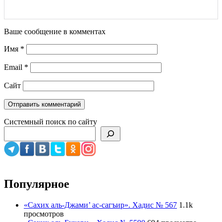
Ваше сообщение в комментах
Имя
*
Email
*
Сайт
Системный поиск по сайту
Популярное
«Сахих аль-Джами’ ас-сагъир». Хадис № 567
1.1k
просмотров