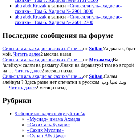
сахиха». Том 7. Хадисы №№ 3101-3200
abu abduRrazak
к записи
«Сильсилятуль-ахадис ас-
сахиха». Том 6. Хадисы № 2901-3000
abu abduRrazak
к записи
«Сильсилятуль-ахадис ас-
сахиха». Том 6. Хадисы № 2601-2700
Последние сообщения на форуме
Сильсиля аль-ахадис ас-сахиха" ше …
от
Sultan
Уа джазак, брат
мой.
Читать далее
2 месяца назад
Сильсиля аль-ахадис ас-сахиха" ше …
от
Мухаммад
Ва
‘алейкум салям ва рахмату-Ллахи ва баракатух! там во второй
ча …
Читать далее
2 месяца назад
Сильсиля аль-ахадис ас-сахиха" ше …
от
Sultan
.Салам
алейкум ? Здесь разве нет опечатки в русском وبك نحيا وب
…
Читать далее
2 месяца назад
Рубрики
9 сборников хадисов/кутуб тис’а/
«Муснад» имама Ахмада
«Сахих аль-Бухари»
«Сахих Муслим»
«Сунан Абу Дауд»