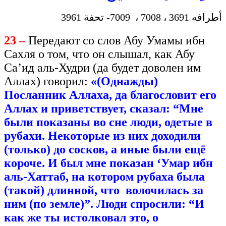
أطرافه 3691 ، 7008 ، 7009- تحفة 3961
23 –
Передают со слов Абу Умамы ибн
Сахля о том, что он слышал, как Абу
Са’ид аль-Худри (да будет доволен им
Аллах) говорил:
«(Однажды)
Посланник Аллаха, да благословит его
Аллах и приветствует, сказал: “Мне
были показаны во сне люди, одетые в
рубахи. Некоторые из них доходили
(только) до сосков, а иные были ещё
короче. И был мне показан ‘Умар ибн
аль-Хаттаб, на котором рубаха была
(такой) длинной, что волочилась за
ним (по земле)”. Люди спросили: “И
как же ты истолковал это, о