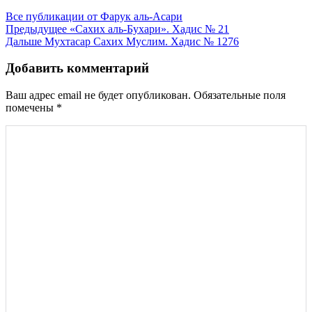
Все публикации от Фарук аль-Асари
Навигация
Предыдущее
«Сахих аль-Бухари». Хадис № 21
Дальше
Мухтасар Сахих Муслим. Хадис № 1276
по
записям
Добавить комментарий
Ваш адрес email не будет опубликован.
Обязательные поля
помечены
*