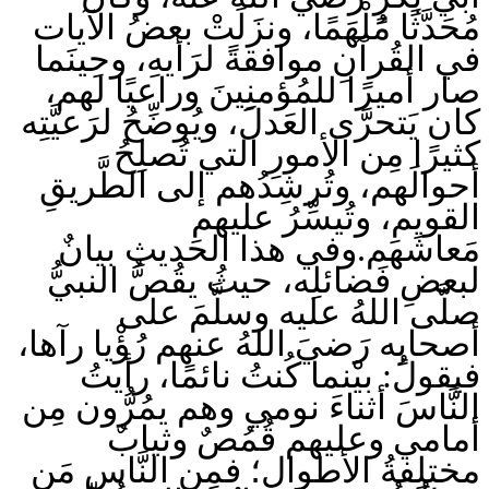
مُحَدَّثًا مُلْهَمًا، ونزَلَتْ بعضُ الآيات
في القُرآنِ موافقةً لرَأيهِ، وحِينَما
صار أميرًا للمُؤمنِينَ وراعيًا لهم،
كان يَتحرَّى العَدلَ، ويُوضِّحُ لرَعيَّتِه
كثيرًا مِن الأمورِ التي تُصلِحُ
أحوالَهم، وتُرشِدُهم إلى الطَّريقِ
القويمِ، وتُيسِّرُ عليهم
مَعاشَهم.وفي هذا الحَديثِ بيانٌ
لبعضِ فَضائلِه، حيثُ يقُصُّ النبيُّ
صلَّى اللهُ عليه وسلَّمَ على
أصحابِه رَضيَ اللهُ عنهم رُؤْيا رآها،
فيقولُ: بيْنما كُنتُ نائمًا، رأيتُ
النَّاسَ أثناءَ نومي وهم يمُرُّون مِن
أمامي وعليهم قُمُصٌ وثيابٌ
مختلِفةُ الأطوالِ؛ فمِن النَّاسِ مَن