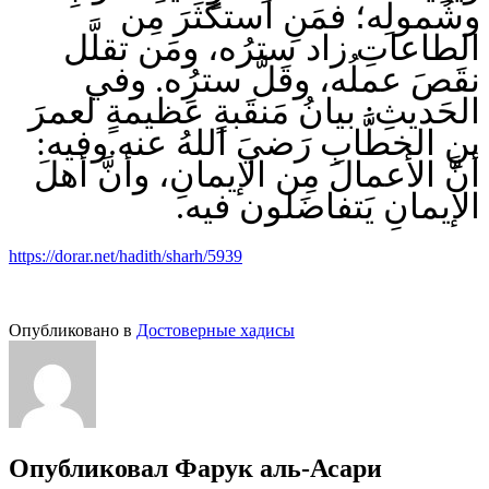
وشُمولِه؛ فمَنِ استكثَرَ مِن
الطاعاتِ زاد سترُه، ومَن تقلَّل
نقَصَ عملُه، وقَلَّ سترُه. وفي
الحَديثِ: بيانُ مَنقَبةٍ عَظيمةٍ لعمرَ
بنِ الخطَّابِ رَضيَ اللهُ عنه.وفيه:
أنَّ الأعمالَ مِن الإيمانِ، وأنَّ أهلَ
الإيمانِ يَتفاضَلون فيه.
https://dorar.net/hadith/sharh/5939
Опубликовано в
Достоверные хадисы
Опубликовал
Фарук аль-Асари