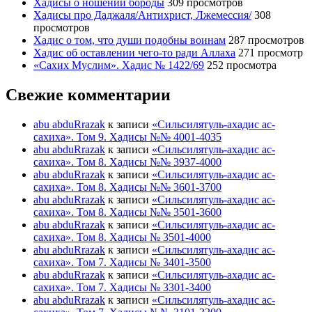
Хадисы о ношении бороды
309 просмотров
Хадисы про Даджаля/Антихрист, Лжемессия/
308
просмотров
Хадис о том, что души подобны воинам
287 просмотров
Хадис об оставлении чего-то ради Аллаха
271 просмотр
«Сахих Муслим». Хадис № 1422/69
252 просмотра
Свежие комментарии
abu abduRrazak
к записи
«Сильсилятуль-ахадис ас-
сахиха». Том 9. Хадисы №№ 4001-4035
abu abduRrazak
к записи
«Сильсилятуль-ахадис ас-
сахиха». Том 8. Хадисы №№ 3937-4000
abu abduRrazak
к записи
«Сильсилятуль-ахадис ас-
сахиха». Том 8. Хадисы №№ 3601-3700
abu abduRrazak
к записи
«Сильсилятуль-ахадис ас-
сахиха». Том 8. Хадисы №№ 3501-3600
abu abduRrazak
к записи
«Сильсилятуль-ахадис ас-
сахиха». Том 8. Хадисы № 3501-4000
abu abduRrazak
к записи
«Сильсилятуль-ахадис ас-
сахиха». Том 7. Хадисы № 3401-3500
abu abduRrazak
к записи
«Сильсилятуль-ахадис ас-
сахиха». Том 7. Хадисы № 3301-3400
abu abduRrazak
к записи
«Сильсилятуль-ахадис ас-