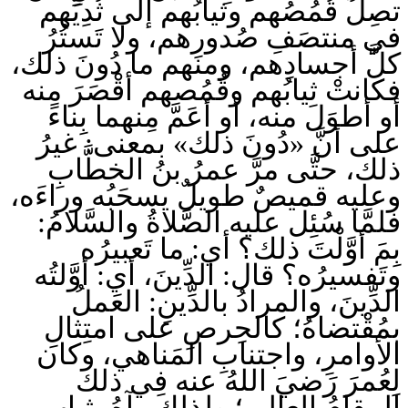
تصِلُ قُمُصُهم وثيابُهم إلى ثُدِيِّهم
في منتصَفِ صُدورِهم، ولا تَستُرُ
كلَّ أجسادِهم، ومنهم ما دُونَ ذلك،
فكانتْ ثيابُهم وقُمُصهم أقْصَرَ منه
أو أطوَلَ منه، أو أعَمَّ مِنهما بِناءً
على أنَّ «دُونَ ذلك» بمعنى: غيرُ
ذلك، حتَّى مرَّ عمرُ بنُ الخطَّابِ
وعليه قميصٌ طويلٌ يسحَبُه وراءَه،
فلمَّا سُئِل عليه الصَّلاةُ والسَّلامُ:
بِمَ أوَّلْتَ ذلك؟ أي: ما تَعبيرُه
وتَفسيرُه؟ قال: الدِّينَ، أي: أوَّلتُه
الدِّينَ، والمرادُ بالدِّينِ: العَملُ
بمُقْتضاهُ؛ كالحِرصِ على امتِثالِ
الأوامرِ، واجتنابِ المَناهي، وكان
لِعُمرَ رَضيَ اللهُ عنه فِي ذلك
المقامُ العالي؛ ولذلك رآهُ بثِيابٍ