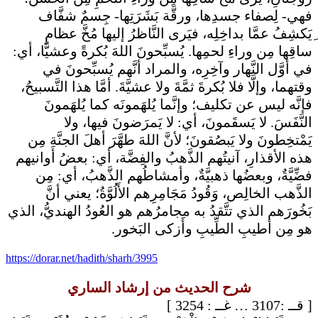
فهي- لِصفاء جسدِها، ورقَّة بَشَرَتِها- جِسمٌ شفَّاف
ِيَكشِفُ عمَّا بداخِلِه، فيَرى النَّاظرُ إليها مُخَّ عظامِ
ساقِها مِن وراءِ لحمِها. يُسبِّحونَ اللهَ بُكرةً وعشيًّا، أي:
في أوَّل النَّهار وآخِرِه، والمراد أنَّهم يُسبِّحونَ في
وقتهما، وإلَّا فلا بُكرةَ ثمَّةَ ولا عشيَّةَ. أمَّا هذا التَّسبيحُ،
فإنَّه ليس عن تكليف؛ وإنَّما يُلهَمونَه كما يُلهَمونَ
النَّفَسَ. لا يَسقَمونَ، أي: لا يَمرَضونَ فيها، ولا
يَمْتخِطونَ ولا يَبصُقونَ؛ لأنَّ اللهَ طهَّرَ أهلَ الجنَّةِ مِن
هذه الأقذارِ، آنيتُهم الذَّهبُ والفِضَّة، أي: بعضُ أوانيهم
فضِّيَّةٌ، وبعضُها ذهبيَّةٌ، وأمشاطُهم الذَّهبُ، أي: مِن
الذَّهب الخالِص، وَقُودُ مَجَامِرِهم الأَلُوَّةُ؛ يعني أنَّ
بَخُورَهم الذي تتَّقدُ به مجامرُهم هو العُودُ الهنديُّ، الذي
هو مِن أطيبِ الطِّيبِ وأَزكى البَخور.
https://dorar.net/hadith/sharh/3995
شرح الحديث من إرشاد الساري
: 3254 ]
غــ
:3107 …
قــ
[