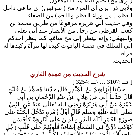
( يرى مخ) بضم الياء مبنيًّا للمفعول.
ولأبي ذر: يرى أي المرء مخ ( سوقهن) أي ما في داخل
العظم ( من وراء العظم واللحم) من الصفاء.
وفي حديث أبي هريرة مرفوعًا من طريق محمد بن
كعب القرظي عن رجل من الأنصار عند أبي يعلى
والبيهقي: وإنه لينظر إلى مخ ساقها كما ينظر أحدكم
إلى السلك في قصبة الياقوت كبده لها مرآة وكبدها له
مرآة.
الحديث.
شرح الحديث من عمدة القاري
:3254 ]
غــ
:3107 …
قــ
[
— حدَّثنا إبْرَاهِيمُ بنُ الْمُنْذِرِ قَالَ حدَّثنا مُحَمَّدُ بنُ فُلَيْحٍ
قَالَ حدَّثنا أبي عنْ هِلاَلٍ عنْ عَبْدِ الرَّحْمانِ بنِ أبِي
عَمْرَةَ عنْ أبِي هُرَيْرَةَ رَضِي الله تَعَالَى عنهُ عنِ النَّبِيِّ
صلى الله عَلَيْهِ وَسلم قَالَ أوَّلُ زُمْرَةٍ تَدْخُلُ الجَنَّةَ عَلى
صورَةِ القَمَرِ لَيْلَةَ الْبَدْرِ والَّذِينَ علَى آثَارِهِمْ كأحْسَنِ
كَوْكَبٍ دُرِّيٍّ فِي السَّمَاءِ إِضَاءَةً قُلُوبُهُمْ علَى قَلْبٍ رَجُلٍ
واحِدٍ لاَ تَباغُضَ بَيْنَهُمْ وَلاَ تَحاسُدَ لِكُلِّ امْرِىءٍ زَوْجَتَانِ مِنَ