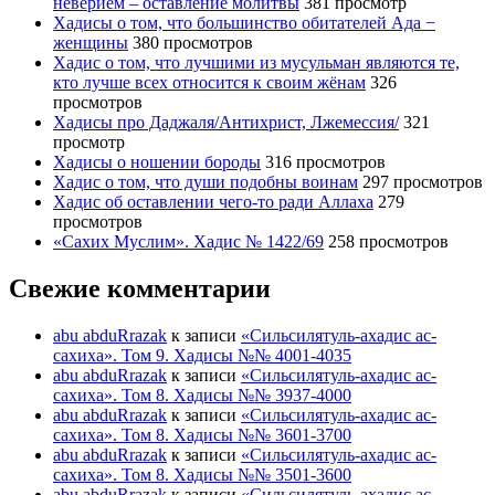
неверием – оставление молитвы
381 просмотр
Хадисы о том, что большинство обитателей Ада −
женщины
380 просмотров
Хадис о том, что лучшими из мусульман являются те,
кто лучше всех относится к своим жёнам
326
просмотров
Хадисы про Даджаля/Антихрист, Лжемессия/
321
просмотр
Хадисы о ношении бороды
316 просмотров
Хадис о том, что души подобны воинам
297 просмотров
Хадис об оставлении чего-то ради Аллаха
279
просмотров
«Сахих Муслим». Хадис № 1422/69
258 просмотров
Свежие комментарии
abu abduRrazak
к записи
«Сильсилятуль-ахадис ас-
сахиха». Том 9. Хадисы №№ 4001-4035
abu abduRrazak
к записи
«Сильсилятуль-ахадис ас-
сахиха». Том 8. Хадисы №№ 3937-4000
abu abduRrazak
к записи
«Сильсилятуль-ахадис ас-
сахиха». Том 8. Хадисы №№ 3601-3700
abu abduRrazak
к записи
«Сильсилятуль-ахадис ас-
сахиха». Том 8. Хадисы №№ 3501-3600
abu abduRrazak
к записи
«Сильсилятуль-ахадис ас-