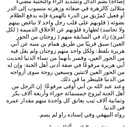
إضاءة) بضم الدال وتشديد الراء والتحتية مضيء
متلالئ كالزهرة في صفاته وزهرته منسوب إلى الدر
أو فعيل كمرّيق من الدرء بالهمزة فإنه يدفع الظلام
بضوئه ( قلوبهم على قلب رجل واحد لا تباغض بينهم
ولا تحاسد) لطهارة قلوبهم عن الأخلاق الذميمة ( لكل
امرئ) زاد في السابقة منهم ( زوجتان من الحور
العين) سبق قريبًا من طريق همام بن منبه عن أبي
هريرة بلفظ: ولكل واحد منهم زوجتان ولم يقل فيه
من الحور العين، وفسر بأنهما من نساء الدنيا لحديث
أبي هريرة مرفوعًا في صفة أدنى أهل الجنة: وإن له
من الحور العين لاثنتين وسبعين زوجة سوى أزواجه
من الدنيا فلينظر ما في ذلك.
وعند عبد الله بن أبي أوفى مرفوعًا: إن الرجل من
أهل الجنة ليزوج خمسمائة حوراء وأربعة آلاف بكر
وثمانية آلاف ثيب يعانق كل واحدة منهم مقدار عمره
في الدنيا.
رواه البيهقي وفي إسناده راو لم يسم.