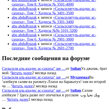
сахиха». Том 8. Хадисы № 3501-4000
abu abduRrazak
к записи
«Сильсилятуль-ахадис ас-
сахиха». Том 7. Хадисы № 3401-3500
abu abduRrazak
к записи
«Сильсилятуль-ахадис ас-
сахиха». Том 7. Хадисы № 3301-3400
abu abduRrazak
к записи
«Сильсилятуль-ахадис ас-
сахиха». Том 7. Хадисы №№ 3101-3200
abu abduRrazak
к записи
«Сильсилятуль-ахадис ас-
сахиха». Том 6. Хадисы № 2901-3000
abu abduRrazak
к записи
«Сильсилятуль-ахадис ас-
сахиха». Том 6. Хадисы № 2601-2700
Последние сообщения на форуме
Сильсиля аль-ахадис ас-сахиха" ше …
от
Sultan
Уа джазак, брат
мой.
Читать далее
2 месяца назад
Сильсиля аль-ахадис ас-сахиха" ше …
от
Мухаммад
Ва
‘алейкум салям ва рахмату-Ллахи ва баракатух! там во второй
ча …
Читать далее
2 месяца назад
Сильсиля аль-ахадис ас-сахиха" ше …
от
Sultan
.Салам
алейкум ? Здесь разве нет опечатки в русском وبك نحيا وب
…
Читать далее
2 месяца назад