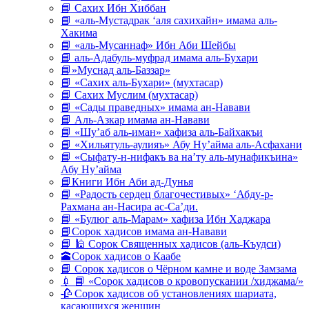
📘 Сахих Ибн Хиббан
📘 «аль-Мустадрак ‘аля сахихайн» имама аль-
Хакима
📘 «аль-Мусаннаф» Ибн Аби Шейбы
📘 аль-Адабуль-муфрад имама аль-Бухари
📘»Муснад аль-Баззар»
📘 «Сахих аль-Бухари» (мухтасар)
📘 Сахих Муслим (мухтасар)
📘 «Сады праведных» имама ан-Навави
📘 Аль-Азкар имама ан-Навави
📘 «Шу’аб аль-иман» хафиза аль-Байхакъи
📘 «Хильятуль-аулияъ» Абу Ну’айма аль-Асфахани
📘 «Сыфату-н-нифакъ ва на’ту аль-мунафикъина»
Абу Ну’айма
📘Книги Ибн Аби ад-Дунья
📘 «Радость сердец благочестивых» ‘Абду-р-
Рахмана ан-Насира ас-Са’ди.
📘 «Булюг аль-Марам» хафиза Ибн Хаджара
📘Сорок хадисов имама ан-Навави
📘 🕌 Сорок Священных хадисов (аль-Къудси)
🕋Сорок хадисов о Каабе
📘 Сорок хадисов о Чёрном камне и воде Замзама
💉 📘 «Сорок хадисов о кровопускании /хиджама/»
🥀 Сорок хадисов об установлениях шариата,
касающихся женщин