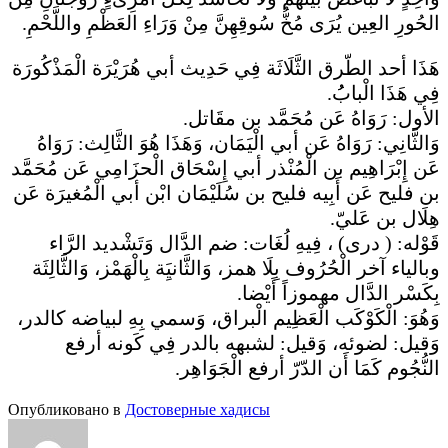
الحُورِ العِين يُرَى مُخُّ سُوقِهِنَّ مِنْ وَرَاءِ العَظْمِ واللَّحْمِ.
هَذَا أحد الطّرق الثَّلَاثَة فِي حَدِيث أبي هُرَيْرَة الْمَذْكُورَة
فِي هَذَا الْبابُُ.
الأول: رَوَاهُ عَن مُحَمَّد بن مقَاتل.
وَالثَّانِي: رَوَاهُ عَن أبي الْيَمَان، وَهَذَا هُوَ الثَّالِث: رَوَاهُ
عَن إِبْرَاهِيم بن الْمُنْذر أبي إِسْحَاق الْحزَامِي عَن مُحَمَّد
بن فليح عَن أَبِيه فليح بن سُلَيْمَان ابْن أبي الْمُغيرَة عَن
هِلَال بن عَليّ.
قَوْله: ( درى) ، فِيهِ لُغَات: ضم الدَّال وَتَشْديد الرَّاء
وبالياء آخر الْحُرُوف بِلَا همز، وَالثَّانيَِة بِالْهَمْز، وَالثَّالِثَة
بِكَسْر الدَّال مهموزاً أَيْضا.
وَهُوَ: الْكَوْكَب الْعَظِيم الْبراق، وَسمي بِهِ لبياضه كالدر،
وَقيل: لضوئه، وَقيل: لشبهه بالدر فِي كَونه أرفع
النُّجُوم كَمَا أَن الدّرّ أرفع الْجَوَاهِر.
Опубликовано в
Достоверные хадисы