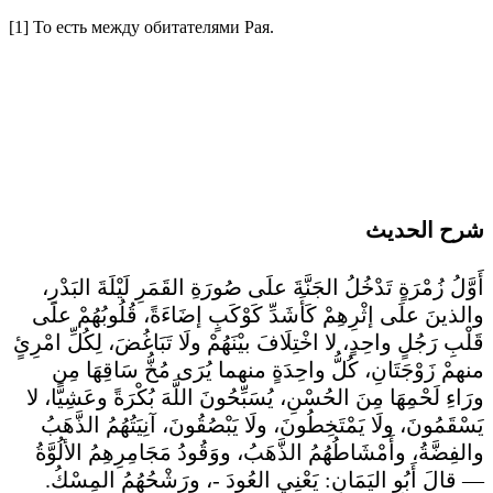
[1] То есть между обитателями Рая.
شرح الحديث
أَوَّلُ زُمْرَةٍ تَدْخُلُ الجَنَّةَ علَى صُورَةِ القَمَرِ لَيْلَةَ البَدْرِ،
والذينَ علَى إثْرِهِمْ كَأَشَدِّ كَوْكَبٍ إضَاءَةً، قُلُوبُهُمْ علَى
قَلْبِ رَجُلٍ واحِدٍ، لا اخْتِلَافَ بيْنَهُمْ ولَا تَبَاغُضَ، لِكُلِّ امْرِئٍ
منهمْ زَوْجَتَانِ، كُلُّ واحِدَةٍ منهما يُرَى مُخُّ سَاقِهَا مِن
ورَاءِ لَحْمِهَا مِنَ الحُسْنِ، يُسَبِّحُونَ اللَّهَ بُكْرَةً وعَشِيًّا، لا
يَسْقَمُونَ، ولَا يَمْتَخِطُونَ، ولَا يَبْصُقُونَ، آنِيَتُهُمُ الذَّهَبُ
والفِضَّةُ، وأَمْشَاطُهُمُ الذَّهَبُ، ووَقُودُ مَجَامِرِهِمُ الألُوَّةُ
— قالَ أَبُو اليَمَانِ: يَعْنِي العُودَ -، ورَشْحُهُمُ المِسْكُ.