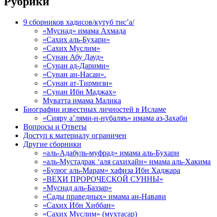
Рубрики
9 сборников хадисов/кутуб тис’а/
«Муснад» имама Ахмада
«Сахих аль-Бухари»
«Сахих Муслим»
«Сунан Абу Дауд»
«Сунан ад-Дарими»
«Сунан ан-Насаи».
«Сунан ат-Тирмизи»
«Сунан Ибн Маджах»
Муватта имама Малика
Биографии известных личностей в Исламе
«Сияру а’лями-н-нубаляъ» имама аз-Захаби
Вопросы и Ответы
Доступ к материалу ограничен
Другие сборники
«аль-Адабуль-муфрад» имама аль-Бухари
«аль-Мустадрак ‘аля сахихайн» имама аль-Хакима
«Булюг аль-Марам» хафиза Ибн Хаджара
«ВЕХИ ПРОРОЧЕСКОЙ СУННЫ»
«Муснад аль-Баззар»
«Сады праведных» имама ан-Навави
«Сахих Ибн Хиббан»
«Сахих Муслим» (мухтасар)