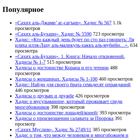
Популярное
«Сахих аль-Джами’ ас-сагъир». Хадис № 567
1.1k
просмотров
«Сахих аль-Бухари». Хадис № 5590
723 просмотра
Хадис: «Кто каждый день будет по сто раз говорить: Ля
иляха илля-Лаху аль-маликуль-хаккъ аль-мубийн…».
634
просмотра
«Сахих аль-Бухари». 1. Книга: Начало откровений.
Хадисы № 1-7
515 просмотров
Хадисы о достоинстве Корана и его чтении
488
просмотров
Хадисы о женщинах. Хадисы № 1-100
460 просмотров
Хадис: Найди для своего брата семьдесят оправданий
446 просмотров
Хадисы о друзьях и дружбе
426 просмотров
Хадис о мусульманине, который проживает среди
многобожников
398 просмотров
Хадисы о достоинстве лошадей/коней/
393 просмотра
Хадисы о произношении салавата за Пророка
391
просмотр
«Сахих Муслим». Хадис № 2749/11
385 просмотров
Хадис о том, что между человеком и многобожием и