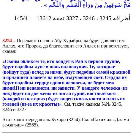
مُخُّ سُوقِهِنَّ مِنْ وَرَاءِ الْعَظْمِ وَاللَّحْمِ » .
أطرافه 3245 ، 3246 ، 3327 تحفة 13612 — 145/4
3254 –
Передают со слов Абу Хурайры, да будет доволен им
Аллах, что Пророк, да благословит его Аллах и приветствует,
сказал:
«Своим обликом те, кто войдёт в Рай в первой группе,
будут подобны луне в ночь полнолуния. Те, которые
(войдут туда) вслед за ними, будут подобны самой красивой
и ярчайшей планете на небе, излучающей свет.
Сердца
их
будут
подобны
сердцу
одного человека, не будет меж
ними
[1]
ни
ненависти
,
ни зависти.
У каждого человека (из
них) будет по две жены из числа гурий, костный мозг
(каждой из которых) будет виден сквозь кости и плоть их
голеней (из-за их красоты)».
См. также хадисы №№ 3245,
3246 и 3327.
Этот хадис передал аль-Бухари (3254). См. «Сахих аль-Джами’
ас-сагъир» (2565).