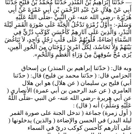
— حَدَّثَنَا إِبْرَاهِيمُ بْنُ الْمُنْذِرِ حَدَّثَنَا مُحَمَّدُ بْنُ فُلَيْحٍ حَدَّثَنَا
أَبِي عَنْ هِلاَلٍ عَنْ عَبْدِ الرَّحْمَنِ بْنِ أَبِي عَمْرَةَ عَنْ أَبِي
هُرَيْرَةَ -رضي الله عنه- عَنِ النَّبِيِّ -صَلَّى اللَّهُ عَلَيْهِ
وَسَلَّمَ-: «أَوَّلُ زُمْرَةٍ تَدْخُلُ الْجَنَّةَ عَلَى صُورَةِ الْقَمَرِ لَيْلَةَ
الْبَدْرِ، وَالَّذِينَ عَلَى آثَارِهِمْ كَأَحْسَنِ كَوْكَبٍ دُرِّيٍّ فِي
السَّمَاءِ إِضَاءَةً، قُلُوبُهُمْ عَلَى قَلْبِ رَجُلٍ وَاحِدٍ، لاَ تَبَاغُضَ
بَيْنَهُمْ وَلاَ تَحَاسُدَ، لِكُلِّ امْرِئٍ زَوْجَتَانِ مِنَ الْحُورِ الْعِينِ،
يُرَى مُخُّ سُوقِهِنَّ مِنْ وَرَاءِ الْعَظْمِ وَاللَّحْمِ».
وبه قال: ( حدّثنا إبراهيم بن المنذر) بن إسحاق
الحزامي قال: ( حدّثنا محمد بن فليح) قال: ( حدّثنا
أبي) فليح بن سليمان ( عن هلال) هو ابن هلال
العامري ( عن عبد الرحمن بن أبي عمرة) الأنصاري (
عن أبي هريرة -رضي الله عنه- عن النبي -صَلَّى اللَّهُ
عَلَيْهِ وَسَلَّمَ-) أنه ( قال) :
( أول زمرة) جماعة ( تدخل الجنة على صورة القمر
ليلة البدر) في الحسن والإضاءة ( والذين) يدخلونها (
على آثارهم كأحسن كوكب دريّ في السماء