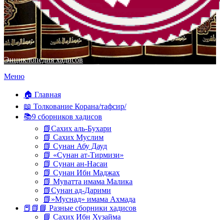
Энциклопедия хадисов
Перейти
Меню
к
содержимому
🏠 Главная
📖 Толкование Корана/тафсир/
📚9 сборников хадисов
📗Сахих аль-Бухари
📗 Сахих Муслим
📗 Сунан Абу Дауд
📗 «Сунан ат-Тирмизи»
📗 Сунан ан-Насаи
📗 Сунан Ибн Маджах
📗 Муватта имама Малика
📗Сунан ад-Дарими
📗»Муснад» имама Ахмада
📕📗📘 Разные сборники хадисов
📘 Сахих Ибн Хузайма