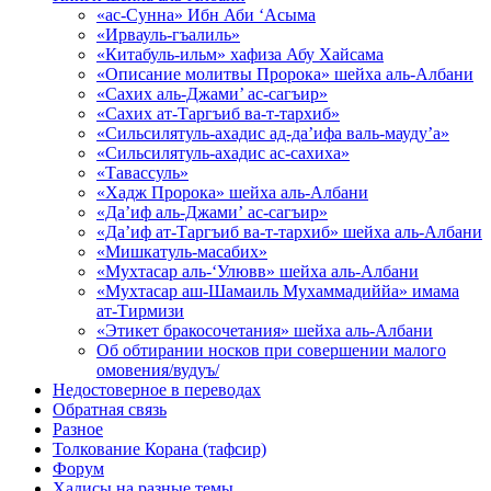
«ас-Сунна» Ибн Аби ‘Асыма
«Ирвауль-гъалиль»
«Китабуль-ильм» хафиза Абу Хайсама
«Описание молитвы Пророка» шейха аль-Албани
«Сахих аль-Джами’ ас-сагъир»
«Сахих ат-Таргъиб ва-т-тархиб»
«Сильсилятуль-ахадис ад-да’ифа валь-мауду’а»
«Сильсилятуль-ахадис ас-сахиха»
«Тавассуль»
«Хадж Пророка» шейха аль-Албани
«Да’иф аль-Джами’ ас-сагъир»
«Да’иф ат-Таргъиб ва-т-тархиб» шейха аль-Албани
«Мишкатуль-масабих»
«Мухтасар аль-‘Улювв» шейха аль-Албани
«Мухтасар аш-Шамаиль Мухаммадиййа» имама
ат-Тирмизи
«Этикет бракосочетания» шейха аль-Албани
Об обтирании носков при совершении малого
омовения/вудуъ/
Недостоверное в переводах
Обратная связь
Разное
Толкование Корана (тафсир)
Форум
Хадисы на разные темы