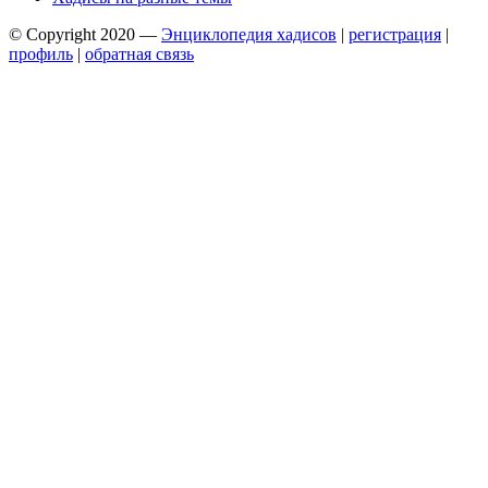
© Copyright 2020 —
Энциклопедия хадисов
|
регистрация
|
профиль
|
обратная связь
Wisteria Theme by
WPFriendship
⋅
Powered by
WordPress