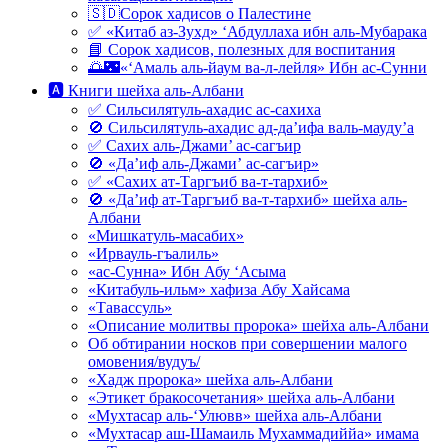
🇸🇩Сорок хадисов о Палестине
✅ «Китаб аз-Зухд» ‘Абдуллаха ибн аль-Мубарака
📘 Сорок хадисов, полезных для воспитания
🌅🌃«‘Амаль аль-йаум ва-л-лейля» Ибн ас-Сунни
🅰 Книги шейха аль-Албани
✅ Сильсилятуль-ахадис ас-сахиха
🚫 Сильсилятуль-ахадис ад-да’ифа валь-мауду’а
✅ Сахих аль-Джами’ ас-сагъир
🚫 «Да’иф аль-Джами’ ас-сагъир»
✅ «Сахих ат-Таргъиб ва-т-тархиб»
🚫 «Да’иф ат-Таргъиб ва-т-тархиб» шейха аль-
Албани
«Мишкатуль-масабих»
«Ирвауль-гъалиль»
«ас-Сунна» Ибн Абу ‘Асыма
«Китабуль-ильм» хафиза Абу Хайсама
«Тавассуль»
«Описание молитвы пророка» шейха аль-Албани
Об обтирании носков при совершении малого
омовения/вудуъ/
«Хадж пророка» шейха аль-Албани
«Этикет бракосочетания» шейха аль-Албани
«Мухтасар аль-‘Улювв» шейха аль-Албани
«Мухтасар аш-Шамаиль Мухаммадиййа» имама