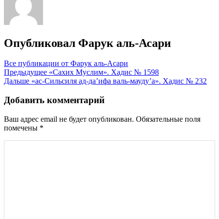
Опубликовал
Фарук аль-Асари
Все публикации от Фарук аль-Асари
Навигация
Предыдущее
«Сахих Муслим». Хадис № 1598
Дальше
«ас-Сильсиля ад-да’ифа валь-мауду’а». Хадис № 232
по
записям
Добавить комментарий
Ваш адрес email не будет опубликован.
Обязательные поля
помечены
*