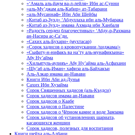
«‘Амаль аль-йаум ва-л-лейля» Ибн ас-Сунни
«аль-Му’джам аль-Кабир» ат-Табарани
«аль-Мусаннаф» Ибн Аби Шейбы
«Китаб аз-Зухд» ‘Абдуллаха ибн аль-Мубарака
«Китаб аз-Зухд» имама Ахмада ибн Ханбаля
«Радость сердец благочестивых» ‘Абду-р-Рахмана
ан-Насира ас-Са’ди.
«Сахих аль-Бухари» (мухтасар)
«Сорок хадисов о кровопускании /хиджама/»
«Сыфату-н-нифакъ ва на’ту аль-мунафикъина»
Абу Ну’айма
«Хильятуль-аулияъ» Абу Ну’айма аль-Асфахани
«Шу’аб аль-Иман» хафиза аль-Байхакъи
Аль-Азкар имама ан-Навави
Книги Ибн Аби ад-Дунья
Сахих Ибн Хузайма
Сорок Священных хадисов (аль-Къудси)
Сорок хадисов имама ан-Навави
Сорок хадисов о Каабе
Сорок хадисов о Палестине
Сорок хадисов о Чёрном камне и воде Замзама
Сорок хадисов об установлениях шариата,
касающихся женщин
Сорок хадисов, полезных для воспитания
Книги шейха аль-Албани