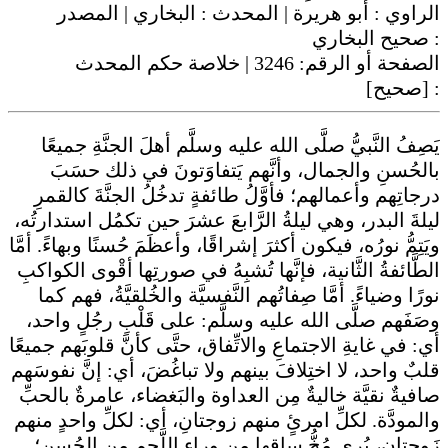
الراوي :
أبو هريرة
| المحدث :
البخاري
| المصدر
صحيح البخاري
:
| خلاصة حكم المحدث
3246
الصفحة أو الرقم:
[صحيح]
:
يَصِفُ النَّبيُّ صلَّى الله عليه وسلَّم أهلَ الجنَّةِ جميعًا
بالحُسنِ والجمال، وأنَّهم يَتفاوَتونَ في ذلك حسَبَ
درجاتِهم وأعمالهم؛ فأوَّلُ طائفةٍ تدخُلُ الجنَّةَ كالقمرِ
ليلةَ البدر، وهي ليلةُ الرَّابعَ عشرَ حين تكمُل استدارتُه،
ويَتِمُّ نورُه، فيكون أكثرَ إشراقًا، وأعظَمَ حُسنًا وبهاءً. أمَّا
الطَّائفةُ الثَّانية، فإنَّها تُشبِهُ في صورتِها أقْوى الكواكبِ
نورًا وضياءً. أمَّا صِفاتُهم النَّفسيَّة والخُلقيَّةُ، فهم كما
وصَفَهم صلَّى الله عليه وسلَّم: على قَلْبِ رجُلٍ واحد،
أي: في غايةِ الاجتماعِ والاتِّفاق، حتَّى كأنَّ قلوبَهم جميعًا
قلبٌ واحد، لا اختِلافَ بينهم ولا تباغُضَ، أي: إنَّ نفوسَهم
صافيةٌ نقيَّة خاليةٌ مِن العداوة والبَغضاء، عامرةٌ بالحبِّ
والمودَّة. لكلِّ امرئٍ منهم زوجتانِ، أي: لكلِّ واحدٍ منهم
زَوجتانِ، يُرى مُخُّ ساقِها مِن وراءِ اللَّحمِ مِن الحُسن؛