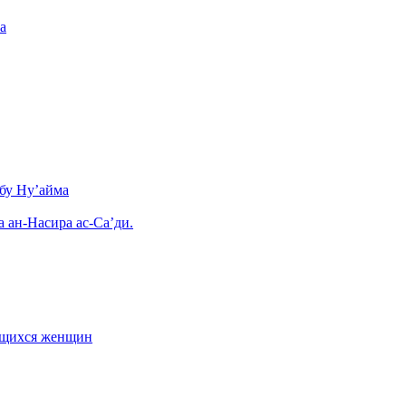
а
бу Ну’айма
а ан-Насира ас-Са’ди.
ающихся женщин