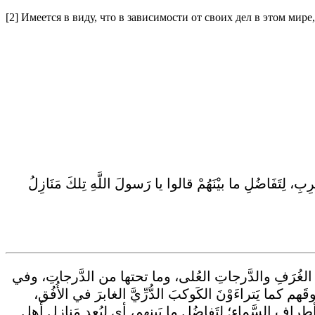
[2] Имеется в виду, что в зависимости от своих дел в этом ми
ْرِبِ، لِتَفَاضُلِ ما بيْنَهُمْ قالوا يا رَسولَ اللَّهِ تِلكَ مَنَازِلُ
ابُ الغُرَفِ والدَّرجاتِ العُلى، وما تحتها من الدَّرجاتِ، وفي
هم كما يَتراءَوْنَ الكَوكبَ الدُّرِّيَّ الغابرَ في الأُفُق،
افِ السَّماءِ؛ لِتَفاضُلِ ما بَينِهم، أي لبُعدِ مَنازلِ أَهلِ