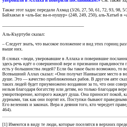
уверовали в Аллаха и поверили посланникам!»
См. также ха
Также этот хадис передали Ахмад (3/26, 27, 50, 61, 72, 93, 98, 
Байхакъи в «аль-Бас ва-н-нушур» (248, 249, 250), аль-Хатыб в «
____________________________________
Аль-Къуртуби сказал:
– Следует знать, что высокое положение и вид этих горниц раз
выше них.
В словах «люди, уверовавшие в Аллаха и поверившие посланник
здесь речь идёт о совершенной вере и признании правдивости 
есть у большинства людей? Если бы такое было возможно, то 
Всевышний Аллах сказал: «Они получат Наивысшее место в возд
душе. Это — качество приближенных рабов. В другом аяте сказ
таких людей будет приумножено воздаяние за то, что они соверш
нельзя благодаря богатству или детям, но только благодаря ве
умиротворение, которого жаждет душа. Она приносит покой, ка
дурными, так как они портят их. Поступки бывают праведными и
Его велениях и законах. Вера и деяния того, кто чередует прав
464).
[1] Имеются в виду те люди, которые поселятся в верхних преде