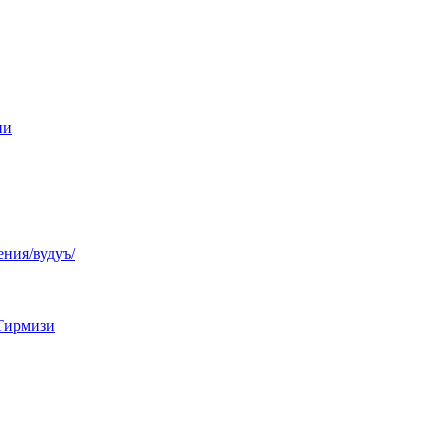
ни
ния/вудуъ/
Тирмизи