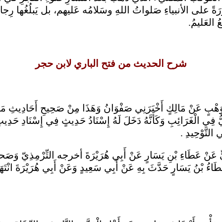
 على الأنبياءِ صَلواتُ اللهِ وسَلامُه عَليهم، بل يَبلُغُها رِجال
العَليمُ.
شرح الحديث من فتح الباري لابن حجر
 مَالِكٍ أَخْبَرَنِي صَفْوَانُ وَهَذَا مِنْ صَحِيحِ أَحَادِيثِ مَالِكٍ الّ
ُ فِي الْغَرَائِبِ وَكَأَنَّهُ دَخَلَ لَهُ إِسْنَادُ حَدِيثٍ فِي إِسْنَادِ حَدِيثٍ 
التَّوْحِيدِ .
يٍّ عَنْ عَطَاءِ بْنِ يَسَارٍ عَنْ أَبِي هُرَيْرَةَ أخرجه التِّرْمِذِيّ وَصَح
عَطَاءُ بْنُ يَسَارٍ حَدَّثَ بِهِ عَنْ أَبِي سَعِيدٍ وَعَنْ أَبِي هُرَيْرَةَ انْتَ