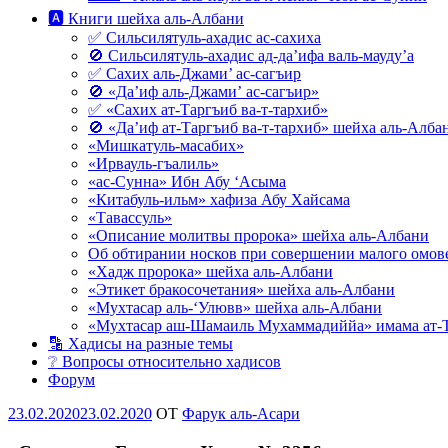
🅰 Книги шейха аль-Албани
✅ Сильсилятуль-ахадис ас-сахиха
🚫 Сильсилятуль-ахадис ад-да’ифа валь-мауду’а
✅ Сахих аль-Джами’ ас-сагъир
🚫 «Да’иф аль-Джами’ ас-сагъир»
✅ «Сахих ат-Таргъиб ва-т-тархиб»
🚫 «Да’иф ат-Таргъиб ва-т-тархиб» шейха аль-Алба
«Мишкатуль-масабих»
«Ирвауль-гъалиль»
«ас-Сунна» Ибн Абу ‘Асыма
«Китабуль-ильм» хафиза Абу Хайсама
«Тавассуль»
«Описание молитвы пророка» шейха аль-Албани
Об обтирании носков при совершении малого омове
«Хадж пророка» шейха аль-Албани
«Этикет бракосочетания» шейха аль-Албани
«Мухтасар аль-‘Улювв» шейха аль-Албани
«Мухтасар аш-Шамаиль Мухаммадиййа» имама ат-
🔡 Хадисы на разные темы
❔ Вопросы относительно хадисов
Форум
Опубликовано
23.02.2020
23.02.2020
OT
Фарук аль-Асари