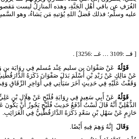
الغُرَفِ عن باقي أهْلِ الجَنَّةِ، وهذه المنازِلُ ليست مَقصورَةً
عليه وسلَّم؛ فذلك فَضلُ اللهِ يُؤتيهِ مَن يَشاءُ، وهو السَّميعُ 
[
قــ
:3109 …
غــ
:3256] .
قَوْلُهُ
عَنْ صَفْوَانَ بن سليم عِنْد مُسلم فِي رِوَايَة بن وَهْبٍ عَنْ
عَنْ مَالِكٍ عَنْ زَيْدِ بْنِ أَسْلَمَ بَدَلَ صَفْوَانَ ذَكَرَهُ الدَّارَقُطْنِيّ
وَقَفْتُ عَلَيْهِ فِي حَدِيثٍ آخَرَ سَيَأْتِي فِي أَوَاخِرِ الرِّقَاقِ وَفِي 
قَوْلُهُ
عَنْ أَبِي سَعِيدٍ فِي رِوَايَةِ فُلَيْحٍ عَنْ هِلَالِ بْنِ عَلِ
الذُّهْلِيِّ أَنَّهُ قَالَ لَسْتُ أَدْفَعُ حَدِيثَ فُلَيْحٍ يَجُوزُ أَنْ يَكُونَ 
حَازِمٍ عَنْ سَهْلِ بْنِ سَعْدٍ ذَكَرَهُ الدَّارَقُطْنِيُّ فِي الْغَرَائِبِ.
وَقَالَ
إِنَّهُ وَهِمَ فِيهِ أَيْضًا.