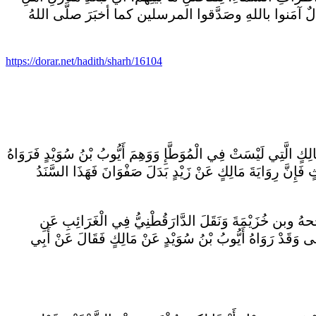
ٌ آمَنوا باللهِ وصَدَّقوا المرسلين كما أخبَرَ صلَّى اللهُ
https://dorar.net/hadith/sharh/16104
َتِي لَيْسَتْ فِي الْمُوَطَّإِ وَوَهِمَ أَيُّوبُ بْنُ سُوَيْدٍ فَرَوَاهُ
فَإِنَّ رِوَايَةَ مَالِكٍ عَنْ زَيْدٍ بَدَلَ صَفْوَانَ فَهَذَا السَّنَدُ
حهُ وبن خُزَيْمَةَ وَنَقَلَ الدَّارَقُطْنِيُّ فِي الْغَرَائِبِ عَنِ
هَى وَقَدْ رَوَاهُ أَيُّوبُ بْنُ سُوَيْدٍ عَنْ مَالِكٍ فَقَالَ عَنْ أَبِي