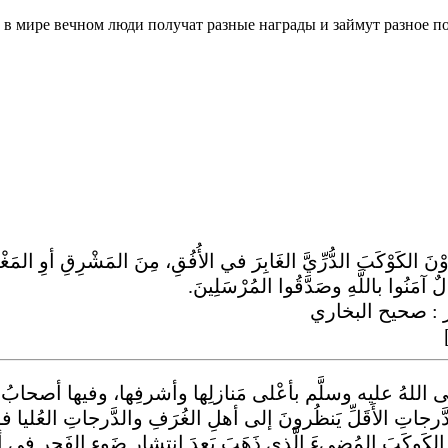
ре, в мире вечном люди получат разные награды и займут разное 
ءَوْنَ الكَوْكَبَ الدُّرِّيَّ الغَابِرَ في الأُفُقِ، مِنَ المَشْرِقِ أوِ المَغ
الٌ آمَنُوا باللَّهِ وصَدَّقُوا المُرْسَلِينَ.
 :
صحيح البخاري
َنا صلَّى اللهُ عليه وسلَّم بأعْلى مَنازلِها وأشرفِها، وفيها أصح
رجاتِ الأَقَلِّ يَنظُرونَ إلى أهلِ الغُرَفِ والدَّرجاتِ العُليا فوقَ
لكَوكَبَ المُضيءَ الَّذي ذَهَبَ بَعدَ انتشارِ ضَوءِ الفَجرِ في أطر