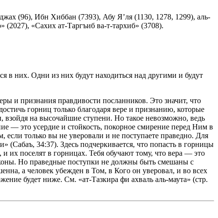
джах (96), Ибн Хиббан (7393), Абу Я’ля (1130, 1278, 1299), аль-
р» (2027), «Сахих ат-Таргъиб ва-т-тархиб» (3708).
ся в них. Одни из них будут находиться над другими и будут
еры и признания правдивости посланников. Это значит, что
достичь горниц только благодаря вере и признанию, которые
 взойдя на высочайшие ступени. Но такое невозможно, ведь
ние — это усердие и стойкость, покорное смирение перед Ним в
, если только вы не уверовали и не поступаете праведно. Для
» (Сабаъ, 34:37). Здесь подчеркивается, что попасть в горницы
 и их поселят в горницах. Тебя обучают тому, что вера — это
законы. Но праведные поступки не должны быть смешаны с
нна, а человек убежден в Том, в Кого он уверовал, и во всех
жение будет ниже. См. «ат-Тазкира фи ахваль аль-маута» (стр.