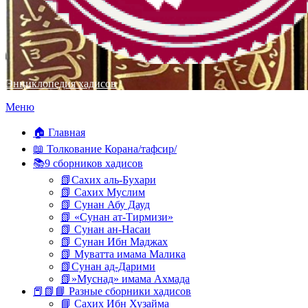
Энциклопедия хадисов
Перейти
Меню
к
содержимому
🏠 Главная
📖 Толкование Корана/тафсир/
📚9 сборников хадисов
📗Сахих аль-Бухари
📗 Сахих Муслим
📗 Сунан Абу Дауд
📗 «Сунан ат-Тирмизи»
📗 Сунан ан-Насаи
📗 Сунан Ибн Маджах
📗 Муватта имама Малика
📗Сунан ад-Дарими
📗»Муснад» имама Ахмада
📕📗📘 Разные сборники хадисов
📘 Сахих Ибн Хузайма