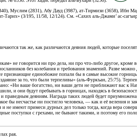
дис № 6556. Этот хадис передал аль-Бухари (3256).
5/340), Муслим (2831), Абу Дауд (3987), ат-Тирмизи (3658), Ибн Ма
ат-Тарих» (3/195, 11/58, 12/124). См. «Сахих аль-Джами’ ас-сагъи
личаются так же, как различаются деяния людей, которые поселят
ам» не говорится ни про дела, ни про что-либо другое, кроме в
посланников без колебания и требования знамений. Разве можно 
все признающие единобожие попали бы в самые высокие горницы,
аяние за то, что были терпеливы» (аль-Фуркъан, 25:75). Терпе
ано: «Ни ваше богатство, ни ваши дети не приближают вас к Нам
или, и они будут пребывать в горницах, находясь в безопасности
ре и праведным деяниям. Награда таких людей будет приумножена,
кое бы несчастье ни постигло человека, — как и её веления и 
 не имеют примеси дурных дел только тогда, когда вера соверше
едные поступки с грехами, не бывают такими, и поэтому его поло
лах рая.