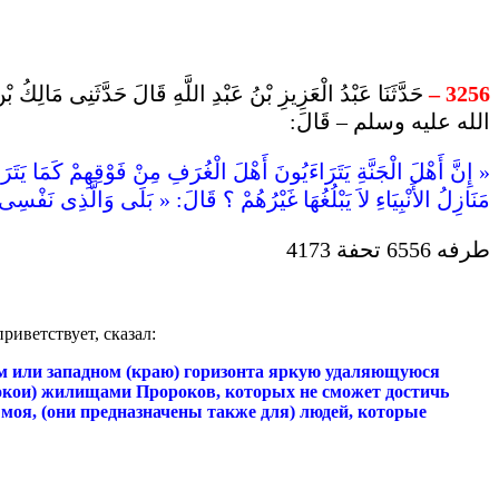
3256
–
حَدَّثَنَا عَبْدُ الْعَزِيزِ بْنُ عَبْدِ اللَّهِ قَالَ حَدَّثَنِى
الله عليه وسلم – قَالَ:
« إِنَّ أَهْلَ الْجَنَّةِ يَتَرَاءَيُونَ أَهْلَ الْغُرَفِ مِنْ فَوْقِهِمْ كَمَا يَتَ
مَنَازِلُ الأَنْبِيَاءِ لاَ يَبْلُغُهَا غَيْرُهُمْ ؟ قَالَ: « بَلَى وَالَّذِى نَفْسِ
طرفه 6556 تحفة 4173
риветствует, сказал:
м или западном (краю) горизонта яркую удаляющуюся
 покои) жилищами Пророков, которых не сможет достичь
а моя, (они предназначены также для) людей, которые