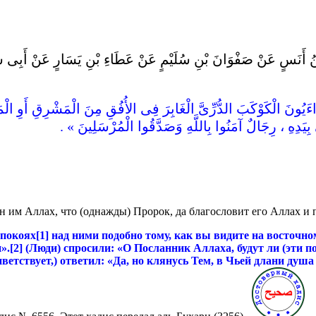
 مَالِكُ بْنُ أَنَسٍ عَنْ صَفْوَانَ بْنِ سُلَيْمٍ عَنْ عَطَاءِ بْنِ يَسَارٍ
رَاءَيُونَ الْكَوْكَبَ الدُّرِّىَّ الْغَابِرَ فِى الأُفُقِ مِنَ الْمَشْرِقِ أَوِ الْم
ى بِيَدِهِ ، رِجَالٌ آمَنُوا بِاللَّهِ وَصَدَّقُوا الْمُرْسَلِينَ » .
н им Аллах, что (однажды) Пророк, да благословит его Аллах и п
покоях
[1]
над
ними
подобно
тому
,
как
вы
видите на восточно
и».[2] (Люди) спросили: «О Посланник Аллаха, будут ли (эти
иветствует,) ответил: «Да, но клянусь Тем, в Чьей длани душ