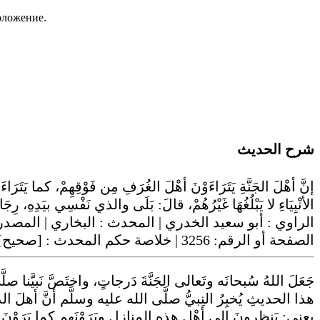
положение.
شرح الحديث
إنَّ أهْلَ الجَنَّةِ يَتَرَاءَوْنَ أهْلَ الغُرَفِ مِن فَوْقِهِمْ، كما يَتَرَا
الأنْبِيَاءِ لا يَبْلُغُهَا غَيْرُهُمْ، قالَ: بَلَى والذي نَفْسِي بيَدِهِ، رِجَ
الراوي :
أبو سعيد الخدري
| المحدث :
البخاري
| المصدر
الصفحة أو الرقم:
3256
| خلاصة حكم المحدث :
[صحيح]
جَعَلَ اللهُ سُبحانَه وتَعالى الجَنَّةَ دَرجاتٍ، واختَصَّ نَبيّ
هذا الحديثِ يُخبِرُ النبيُّ صلَّى الله عليه وسلَّم أنَّ أهلَ الدَّ
يعني: يَنظرونَ إلى أَهْلِ هذه المنازلِ ويَرَوْنَهم كما يَرَوْنَ ا