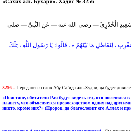
«Сахих аль-Бухари». Хадис № 3256
 عَنْ أَبِى سَعِيدٍ الْخُدْرِىِّ — رضى الله عنه — عَنِ النَّبِىِّ — صلى
َغْرِبِ ، لِتَفَاضُلِ مَا بَيْنَهُمْ » . قَالُوا: يَا رَسُولَ اللَّهِ ، تِلْكَ
3256 –
Передают со слов Абу Са’ида аль-Худри, да будет доволе
«Поистине,
обитатели
Рая будут видеть тех, кто поселился в
планету, что объясняется превосходством одних над другим
никто, кроме них?» (Пророк, да благословит его Аллах и пр