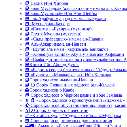
📘 Сахих Ибн Хиббан
📘 «аль-Мустадрак ‘аля сахихайн» имама аль-Хаким
📘 «аль-Мусаннаф» Ибн Аби Шейбы
📘 аль-Адабуль-муфрад имама аль-Бухари
📘»Муснад аль-Баззар»
📘 «Сахих аль-Бухари» (мухтасар)
📘 Сахих Муслим (мухтасар)
📘 «Сады праведных» имама ан-Навави
📘 Аль-Азкар имама ан-Навави
📘 «Шу’аб аль-иман» хафиза аль-Байхакъи
📘 «Хильятуль-аулияъ» Абу Ну’айма аль-Асфахани
📘 «Сыфату-н-нифакъ ва на’ту аль-мунафикъина» А
📘Книги Ибн Аби ад-Дунья
📘 «Радость сердец благочестивых» ‘Абду-р-Рахман
📘 «Булюг аль-Марам» хафиза Ибн Хаджара
📘Сорок хадисов имама ан-Навави
📘 🕌 Сорок Священных хадисов (аль-Къудси)
🕋Сорок хадисов о Каабе
📘 Сорок хадисов о Чёрном камне и воде Замзама
💉 📘 «Сорок хадисов о кровопускании /хиджама/»
🥀 Сорок хадисов об установлениях шариата, кас
🇸🇩Сорок хадисов о Палестине
✅ «Китаб аз-Зухд» ‘Абдуллаха ибн аль-Мубарака
📘 Сорок хадисов, полезных для воспитания
🌅🌃«‘Амаль аль-йаум ва-л-лейля» Ибн ас-Сунни