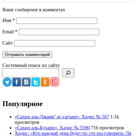
Ваше сообщение в комментах
Имя
*
Email
*
Сайт
Системный поиск по сайту
Популярное
«Сахих аль-Джами’ ас-сагъир». Хадис № 567
1.1k
просмотров
«Сахих аль-Бухари». Хадис № 5590
716 просмотров
Хадис: «Кто каждый день будет по сто раз говорить: Ля