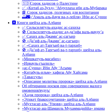
🇸🇩Сорок хадисов о Палестине
✅ «Китаб аз-Зухд» ‘Абдуллаха ибн аль-Мубарака
📘 Сорок хадисов, полезных для воспитания
🌅🌃«‘Амаль аль-йаум ва-л-лейля» Ибн ас-Сунни
🅰 Книги шейха аль-Албани
✅ Сильсилятуль-ахадис ас-сахиха
🚫 Сильсилятуль-ахадис ад-да’ифа валь-мауду’а
✅ Сахих аль-Джами’ ас-сагъир
🚫 «Да’иф аль-Джами’ ас-сагъир»
✅ «Сахих ат-Таргъиб ва-т-тархиб»
🚫 «Да’иф ат-Таргъиб ва-т-тархиб» шейха аль-
Албани
«Мишкатуль-масабих»
«Ирвауль-гъалиль»
«ас-Сунна» Ибн Абу ‘Асыма
«Китабуль-ильм» хафиза Абу Хайсама
«Тавассуль»
«Описание молитвы пророка» шейха аль-Албани
Об обтирании носков при совершении малого
омовения/вудуъ/
«Хадж пророка» шейха аль-Албани
«Этикет бракосочетания» шейха аль-Албани
«Мухтасар аль-‘Улювв» шейха аль-Албани
«Мухтасар аш-Шамаиль Мухаммадиййа» имама