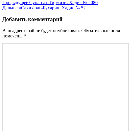
Навигация
Предыдущее
Сунан ат-Тирмизи. Хадис № 2080
Дальше
«Сахих аль-Бухари». Хадис № 52
по
записям
Добавить комментарий
Ваш адрес email не будет опубликован.
Обязательные поля
помечены
*