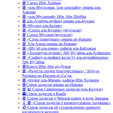
📘 Сахих Ибн Хиббан
📘 «аль-Мустадрак ‘аля сахихайн» имама аль-
Хакима
📘 «аль-Мусаннаф» Ибн Аби Шейбы
📘 аль-Адабуль-муфрад имама аль-Бухари
📘»Муснад аль-Баззар»
📘 «Сахих аль-Бухари» (мухтасар)
📘 Сахих Муслим (мухтасар)
📘 «Сады праведных» имама ан-Навави
📘 Аль-Азкар имама ан-Навави
📘 «Шу’аб аль-иман» хафиза аль-Байхакъи
📘 «Хильятуль-аулияъ» Абу Ну’айма аль-Асфахани
📘 «Сыфату-н-нифакъ ва на’ту аль-мунафикъина»
Абу Ну’айма
📘Книги Ибн Аби ад-Дунья
📘 «Радость сердец благочестивых» ‘Абду-р-
Рахмана ан-Насира ас-Са’ди.
📘 «Булюг аль-Марам» хафиза Ибн Хаджара
📘Сорок хадисов имама ан-Навави
📘 🕌 Сорок Священных хадисов (аль-Къудси)
🕋Сорок хадисов о Каабе
📘 Сорок хадисов о Чёрном камне и воде Замзама
💉 📘 «Сорок хадисов о кровопускании /хиджама/»
🥀 Сорок хадисов об установлениях шариата,
касающихся женщин