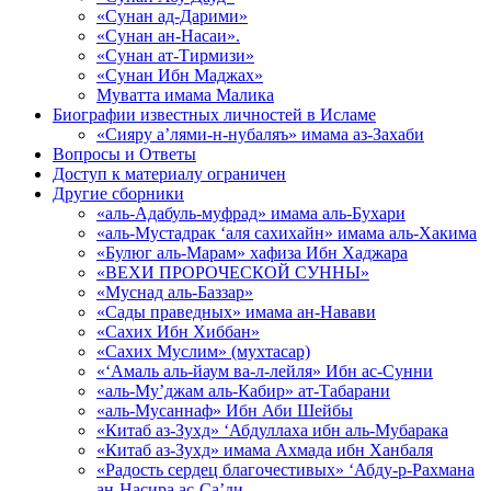
«Сунан ад-Дарими»
«Сунан ан-Насаи».
«Сунан ат-Тирмизи»
«Сунан Ибн Маджах»
Муватта имама Малика
Биографии известных личностей в Исламе
«Сияру а’лями-н-нубаляъ» имама аз-Захаби
Вопросы и Ответы
Доступ к материалу ограничен
Другие сборники
«аль-Адабуль-муфрад» имама аль-Бухари
«аль-Мустадрак ‘аля сахихайн» имама аль-Хакима
«Булюг аль-Марам» хафиза Ибн Хаджара
«ВЕХИ ПРОРОЧЕСКОЙ СУННЫ»
«Муснад аль-Баззар»
«Сады праведных» имама ан-Навави
«Сахих Ибн Хиббан»
«Сахих Муслим» (мухтасар)
«‘Амаль аль-йаум ва-л-лейля» Ибн ас-Сунни
«аль-Му’джам аль-Кабир» ат-Табарани
«аль-Мусаннаф» Ибн Аби Шейбы
«Китаб аз-Зухд» ‘Абдуллаха ибн аль-Мубарака
«Китаб аз-Зухд» имама Ахмада ибн Ханбаля
«Радость сердец благочестивых» ‘Абду-р-Рахмана
ан-Насира ас-Са’ди.