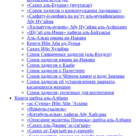
«Сахих аль-Бухари» (мухтасар)
«Сорок хадисов о кровопускании /хиджама/»
«Сыфату-н-нифакъ ва на’ту аль-мунафикъина»
Абу Ну’айма
«Хильятуль-аулияъ» Абу Ну’айма аль-Асфахани
«Шу’аб аль-Иман» хафиза аль-Байхакъи
Аль-Азкар имама ан-Навави
Книги Ибн Аби ад-Дунья
Сахих Ибн Хузайма
Сорок Священных хадисов (аль-Къудси)
Сорок хадисов имама ан-Навави
Сорок хадисов о Каабе
Сорок хадисов о Палестине
Сорок хадисов о Чёрном камне и воде Замзама
Сорок хадисов об установлениях шариата,
касающихся женщин
Сорок хадисов, полезных для воспитания
Книги шейха аль-Албани
«ас-Сунна» Ибн Аби ‘Асыма
«Ирвауль-гъалиль»
«Китабуль-ильм» хафиза Абу Хайсама
«Описание молитвы Пророка» шейха аль-Албани
«Сахих аль-Джами’ ас-сагъир»
«Сахих ат-Таргъиб ва-т-тархиб»