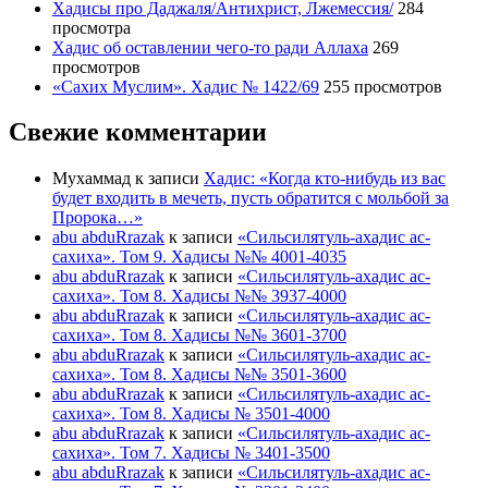
Хадисы про Даджаля/Антихрист, Лжемессия/
284
просмотра
Хадис об оставлении чего-то ради Аллаха
269
просмотров
«Сахих Муслим». Хадис № 1422/69
255 просмотров
Свежие комментарии
Мухаммад
к записи
Хадис: «Когда кто-нибудь из вас
будет входить в мечеть, пусть обратится с мольбой за
Пророка…»
abu abduRrazak
к записи
«Сильсилятуль-ахадис ас-
сахиха». Том 9. Хадисы №№ 4001-4035
abu abduRrazak
к записи
«Сильсилятуль-ахадис ас-
сахиха». Том 8. Хадисы №№ 3937-4000
abu abduRrazak
к записи
«Сильсилятуль-ахадис ас-
сахиха». Том 8. Хадисы №№ 3601-3700
abu abduRrazak
к записи
«Сильсилятуль-ахадис ас-
сахиха». Том 8. Хадисы №№ 3501-3600
abu abduRrazak
к записи
«Сильсилятуль-ахадис ас-
сахиха». Том 8. Хадисы № 3501-4000
abu abduRrazak
к записи
«Сильсилятуль-ахадис ас-
сахиха». Том 7. Хадисы № 3401-3500
abu abduRrazak
к записи
«Сильсилятуль-ахадис ас-