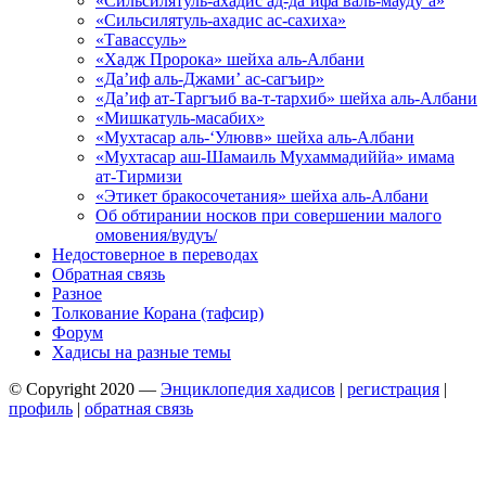
«Сильсилятуль-ахадис ад-да’ифа валь-мауду’а»
«Сильсилятуль-ахадис ас-сахиха»
«Тавассуль»
«Хадж Пророка» шейха аль-Албани
«Да’иф аль-Джами’ ас-сагъир»
«Да’иф ат-Таргъиб ва-т-тархиб» шейха аль-Албани
«Мишкатуль-масабих»
«Мухтасар аль-‘Улювв» шейха аль-Албани
«Мухтасар аш-Шамаиль Мухаммадиййа» имама
ат-Тирмизи
«Этикет бракосочетания» шейха аль-Албани
Об обтирании носков при совершении малого
омовения/вудуъ/
Недостоверное в переводах
Обратная связь
Разное
Толкование Корана (тафсир)
Форум
Хадисы на разные темы
© Copyright 2020 —
Энциклопедия хадисов
|
регистрация
|
профиль
|
обратная связь
Wisteria Theme by
WPFriendship
⋅
Powered by
WordPress