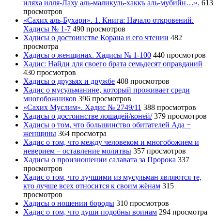
иляха илля-Лаху аль-маликуль-хаккъ аль-мубийн…».
613
просмотров
«Сахих аль-Бухари». 1. Книга: Начало откровений.
Хадисы № 1-7
490 просмотров
Хадисы о достоинстве Корана и его чтении
482
просмотра
Хадисы о женщинах. Хадисы № 1-100
440 просмотров
Хадис: Найди для своего брата семьдесят оправданий
430 просмотров
Хадисы о друзьях и дружбе
408 просмотров
Хадис о мусульманине, который проживает среди
многобожников
396 просмотров
«Сахих Муслим». Хадис № 2749/11
388 просмотров
Хадисы о достоинстве лошадей/коней/
379 просмотров
Хадисы о том, что большинство обитателей Ада −
женщины
364 просмотра
Хадис о том, что между человеком и многобожием и
неверием – оставление молитвы
357 просмотров
Хадисы о произношении салавата за Пророка
337
просмотров
Хадис о том, что лучшими из мусульман являются те,
кто лучше всех относится к своим жёнам
315
просмотров
Хадисы о ношении бороды
310 просмотров
Хадис о том, что души подобны воинам
294 просмотра