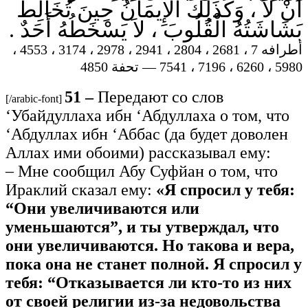
أَنْ لاَ ، وَكَذَلِكَ الإِيمَانُ حِينَ تُخَالِطُ
بَشَاشَتُهُ الْقُلُوبَ ، لاَ يَسْخَطُهُ أَحَدٌ .
أطرافه 7 ، 2681 ، 2804 ، 2941 ، 2978 ، 3174 ، 4553 ،
5980 ، 6260 ، 7196 ، 7541 — تحفة 4850
51 –
Передают со слов
[/arabic-font]
‘Убайдуллаха ибн ‘Абдуллаха о том, что
‘Абдуллах ибн ‘Аббас (да будет доволен
Аллах ими обоими) рассказывал ему:
– Мне сообщил Абу Суфйан о том, что
Ираклий сказал ему:
«Я спросил у тебя:
“Они увеличиваются или
уменьшаются”, и ты утверждал, что
они увеличиваются. Но такова и вера,
пока она не станет полной. Я спросил у
тебя: “Отказывается ли кто-то из них
от своей религии из-за недовольства