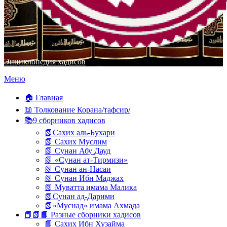
Энциклопедия хадисов
Перейти
Меню
к
содержимому
🏠 Главная
📖 Толкование Корана/тафсир/
📚9 сборников хадисов
📗Сахих аль-Бухари
📗 Сахих Муслим
📗 Сунан Абу Дауд
📗 «Сунан ат-Тирмизи»
📗 Сунан ан-Насаи
📗 Сунан Ибн Маджах
📗 Муватта имама Малика
📗Сунан ад-Дарими
📗»Муснад» имама Ахмада
📕📗📘 Разные сборники хадисов
📘 Сахих Ибн Хузайма