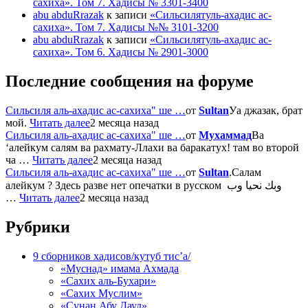
сахиха». Том 7. Хадисы № 3301-3400
abu abduRrazak
к записи
«Сильсилятуль-ахадис ас-
сахиха». Том 7. Хадисы №№ 3101-3200
abu abduRrazak
к записи
«Сильсилятуль-ахадис ас-
сахиха». Том 6. Хадисы № 2901-3000
Последние сообщения на форуме
Сильсиля аль-ахадис ас-сахиха" ше …
от
Sultan
Уа джазак, брат
мой.
Читать далее
2 месяца назад
Сильсиля аль-ахадис ас-сахиха" ше …
от
Мухаммад
Ва
‘алейкум салям ва рахмату-Ллахи ва баракатух! там во второй
ча …
Читать далее
2 месяца назад
Сильсиля аль-ахадис ас-сахиха" ше …
от
Sultan
.Салам
алейкум ? Здесь разве нет опечатки в русском وبك نحيا وب
…
Читать далее
2 месяца назад
Рубрики
9 сборников хадисов/кутуб тис’а/
«Муснад» имама Ахмада
«Сахих аль-Бухари»
«Сахих Муслим»
«Сунан Абу Дауд»