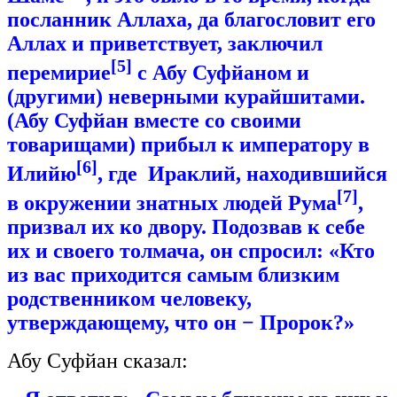
посланник Аллаха, да благословит его
Аллах и приветствует, заключил
[5]
перемирие
с Абу Суфйаном и
(другими) неверными курайшитами.
(Абу Суфйан вместе со своими
товарищами) прибыл к императору в
[6]
Илийю
, где Ираклий, находившийся
[7]
в окружении знатных людей Рума
,
призвал их ко двору. Подозвав к себе
их и своего толмача, он спросил: «Кто
из вас приходится самым близким
родственником человеку,
утверждающему, что он − Пророк?»
Абу Cуфйан сказал: