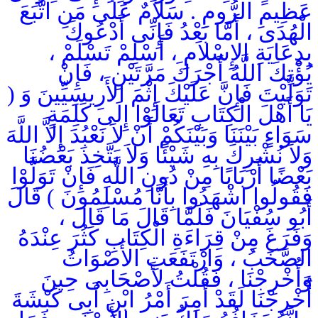
عَظِيمِ الرُّومِ . سَلاَمٌ عَلَى مَنِ اتَّبَعَ
الْهُدَى ، أَمَّا بَعْدُ فَإِنِّى أَدْعُوكَ
بِدِعَايَةِ الإِسْلاَمِ ، أَسْلِمْ تَسْلَمْ ،
يُؤْتِكَ اللَّهُ أَجْرَكَ مَرَّتَيْنِ ، فَإِنْ
تَوَلَّيْتَ فَإِنَّ عَلَيْكَ إِثْمَ الأَرِيسِيِّينَ وَ (
يَا أَهْلَ الْكِتَابِ تَعَالَوْا إِلَى كَلِمَةٍ
سَوَاءٍ بَيْنَنَا وَبَيْنَكُمْ أَنْ لاَ نَعْبُدَ إِلاَّ اللَّهَ
وَلاَ نُشْرِكَ بِهِ شَيْئًا وَلاَ يَتَّخِذَ بَعْضُنَا
بَعْضًا أَرْبَابًا مِنْ دُونِ اللَّهِ فَإِنْ تَوَلَّوْا
فَقُولُوا اشْهَدُوا بِأَنَّا مُسْلِمُونَ ) قَالَ
أَبُو سُفْيَانَ فَلَمَّا قَالَ مَا قَالَ ،
وَفَرَغَ مِنْ قِرَاءَةِ الْكِتَابِ كَثُرَ عِنْدَهُ
الصَّخَبُ ، وَارْتَفَعَتِ الأَصْوَاتُ
وَأُخْرِجْنَا ، فَقُلْتُ لأَصْحَابِى حِينَ
أُخْرِجْنَا لَقَدْ أَمِرَ أَمْرُ ابْنِ أَبِى كَبْشَةَ