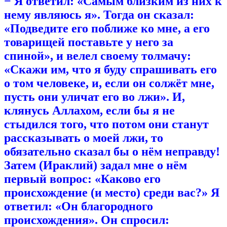
− Я ответил: «Самым близким из них к
нему являюсь я». Тогда он сказал:
«Подведите его поближе ко мне, а его
товарищей поставьте у него за
спиной», и велел своему толмачу:
«Скажи им, что я буду спрашивать его
о том человеке, и, если он солжёт мне,
пусть они уличат его во лжи». И,
клянусь Аллахом, если бы я не
стыдился того, что потом они станут
рассказывать о моей лжи, то
обязательно сказал бы о нём неправду!
Затем (Ираклий) задал мне о нём
первый вопрос: «Каково его
происхождение (и место) среди вас?» Я
ответил: «Он благородного
происхождения». Он спросил: