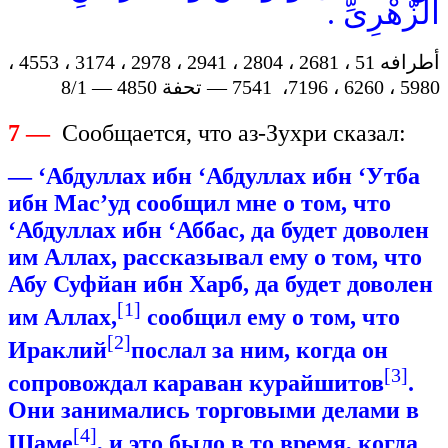
الزُّهْرِىِّ .
أطرافه 51 ، 2681 ، 2804 ، 2941 ، 2978 ، 3174 ، 4553 ،
5980 ، 6260 ، 7196، 7541 — تحفة 4850 — 8/1
7 —
Сообщается, что аз-Зухри сказал:
— ‘Абдуллах ибн ‘Абдуллах ибн ‘Утба
ибн Мас’уд сообщил мне о том, что
‘Абдуллах ибн ‘Аббас, да будет доволен
им Аллах, рассказывал ему о том, что
Абу Суфйан ибн Харб, да будет доволен
[1]
им Аллах,
сообщил ему о том, что
[2]
Ираклий
послал за ним, когда он
[3]
сопровождал караван курайшитов
.
Они занимались торговыми делами в
[4]
Шаме
, и это было в то время, когда