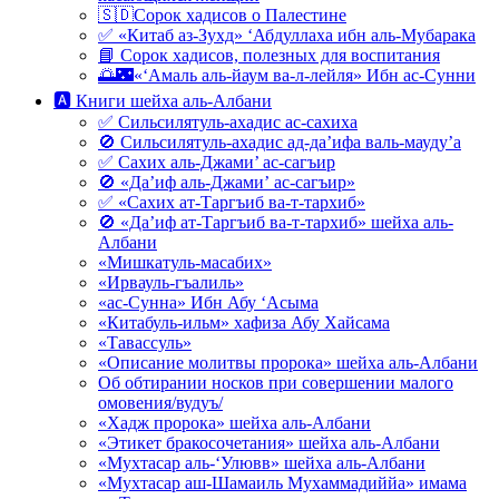
🇸🇩Сорок хадисов о Палестине
✅ «Китаб аз-Зухд» ‘Абдуллаха ибн аль-Мубарака
📘 Сорок хадисов, полезных для воспитания
🌅🌃«‘Амаль аль-йаум ва-л-лейля» Ибн ас-Сунни
🅰 Книги шейха аль-Албани
✅ Сильсилятуль-ахадис ас-сахиха
🚫 Сильсилятуль-ахадис ад-да’ифа валь-мауду’а
✅ Сахих аль-Джами’ ас-сагъир
🚫 «Да’иф аль-Джами’ ас-сагъир»
✅ «Сахих ат-Таргъиб ва-т-тархиб»
🚫 «Да’иф ат-Таргъиб ва-т-тархиб» шейха аль-
Албани
«Мишкатуль-масабих»
«Ирвауль-гъалиль»
«ас-Сунна» Ибн Абу ‘Асыма
«Китабуль-ильм» хафиза Абу Хайсама
«Тавассуль»
«Описание молитвы пророка» шейха аль-Албани
Об обтирании носков при совершении малого
омовения/вудуъ/
«Хадж пророка» шейха аль-Албани
«Этикет бракосочетания» шейха аль-Албани
«Мухтасар аль-‘Улювв» шейха аль-Албани
«Мухтасар аш-Шамаиль Мухаммадиййа» имама