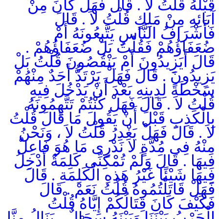
قَبْلَهُ قُلْتُ لاَ . قَالَ فَهَلْ كَانَ مِنْ
آبَائِهِ مِنْ مَلِكٍ قُلْتُ لاَ . قَالَ
فَأَشْرَافُ النَّاسِ يَتَّبِعُونَهُ أَمْ
ضُعَفَاؤُهُمْ فَقُلْتُ بَلْ ضُعَفَاؤُهُمْ .
قَالَ أَيَزِيدُونَ أَمْ يَنْقُصُونَ قُلْتُ بَلْ
يَزِيدُونَ . قَالَ فَهَلْ يَرْتَدُّ أَحَدٌ مِنْهُمْ
سَخْطَةً لِدِينِهِ بَعْدَ أَنْ يَدْخُلَ فِيهِ
قُلْتُ لاَ . قَالَ فَهَلْ كُنْتُمْ تَتَّهِمُونَهُ
بِالْكَذِبِ قَبْلَ أَنْ يَقُولَ مَا قَالَ قُلْتُ
لاَ . قَالَ فَهَلْ يَغْدِرُ قُلْتُ لاَ ، وَنَحْنُ
مِنْهُ فِى مُدَّةٍ لاَ نَدْرِى مَا هُوَ فَاعِلٌ
فِيهَا . قَالَ وَلَمْ تُمْكِنِّى كَلِمَةٌ أُدْخِلُ
فِيهَا شَيْئًا غَيْرُ هَذِهِ الْكَلِمَةِ . قَالَ
فَهَلْ قَاتَلْتُمُوهُ قُلْتُ نَعَمْ . قَالَ
فَكَيْفَ كَانَ قِتَالُكُمْ إِيَّاهُ قُلْتُ
الْحَرْبُ بَيْنَنَا وَبَيْنَهُ سِجَالٌ ، يَنَالُ مِنَّا