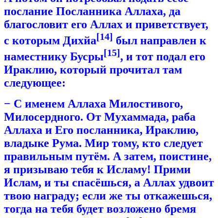
послание Посланника Аллаха, да
благословит его Аллах и приветствует,
[14]
с которым Дихйа
был направлен к
[15]
наместнику Бусры
, и тот подал его
Ираклию, который прочитал там
следующее:
− C именем Аллаха Милостивого,
Милосердного.
От Мухаммада, раба
Аллаха и Его посланника, Ираклию,
владыке Рума.
Мир тому, кто следует
правильным путём.
А затем, поистине,
я призываю тебя к Исламу! Прими
Ислам, и ты спасёшься, а Аллах удвоит
твою награду; если же ты откажешься,
тогда на тебя будет возложено бремя