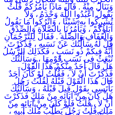
وَنَنَالُ مِنْهُ . قَالَ مَاذَا يَأْمُرُكُمْ قُلْتُ
يَقُولُ اعْبُدُوا اللَّهَ وَحْدَهُ ، وَلاَ
تُشْرِكُوا بِهِ شَيْئًا ، وَاتْرُكُوا مَا يَقُولُ
آبَاؤُكُمْ ، وَيَأْمُرُنَا بِالصَّلاَةِ وَالصِّدْقِ
وَالْعَفَافِ وَالصِّلَةِ . فَقَالَ لِلتَّرْجُمَانِ
قُلْ لَهُ سَأَلْتُكَ عَنْ نَسَبِهِ ، فَذَكَرْتَ
أَنَّهُ فِيكُمْ ذُو نَسَبٍ ، فَكَذَلِكَ الرُّسُلُ
تُبْعَثُ فِى نَسَبِ قَوْمِهَا ، وَسَأَلْتُكَ
هَلْ قَالَ أَحَدٌ مِنْكُمْ هَذَا الْقَوْلَ
فَذَكَرْتَ أَنْ لاَ ، فَقُلْتُ لَوْ كَانَ أَحَدٌ
قَالَ هَذَا الْقَوْلَ قَبْلَهُ لَقُلْتُ رَجُلٌ
يَأْتَسِى بِقَوْلٍ قِيلَ قَبْلَهُ ، وَسَأَلْتُكَ
هَلْ كَانَ مِنْ آبَائِهِ مِنْ مَلِكٍ فَذَكَرْتَ
أَنْ لاَ ، قُلْتُ فَلَوْ كَانَ مِنْ آبَائِهِ مِنْ
مَلِكٍ قُلْتُ رَجُلٌ يَطْلُبُ مُلْكَ أَبِيهِ ،