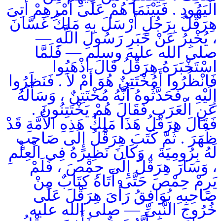
الْيَهُودِ . فَبَيْنَمَا هُمْ عَلَى أَمْرِهِمْ أُتِىَ
هِرَقْلُ بِرَجُلٍ أَرْسَلَ بِهِ مَلِكُ غَسَّانَ
، يُخْبِرُ عَنْ خَبَرِ رَسُولِ اللَّهِ —
صلى الله عليه وسلم — فَلَمَّا
اسْتَخْبَرَهُ هِرَقْلُ قَالَ اذْهَبُوا
فَانْظُرُوا أَمُخْتَتِنٌ هُوَ أَمْ لاَ . فَنَظَرُوا
إِلَيْهِ ، فَحَدَّثُوهُ أَنَّهُ مُخْتَتِنٌ ، وَسَأَلَهُ
عَنِ الْعَرَبِ فَقَالَ هُمْ يَخْتَتِنُونَ .
فَقَالَ هِرَقْلُ هَذَا مَلِكُ هَذِهِ الأُمَّةِ قَدْ
ظَهَرَ . ثُمَّ كَتَبَ هِرَقْلُ إِلَى صَاحِبٍ
لَهُ بِرُومِيَةَ ، وَكَانَ نَظِيرَهُ فِى الْعِلْمِ
، وَسَارَ هِرَقْلُ إِلَى حِمْصَ ، فَلَمْ
يَرِمْ حِمْصَ حَتَّى أَتَاهُ كِتَابٌ مِنْ
صَاحِبِهِ يُوَافِقُ رَأْىَ هِرَقْلَ عَلَى
خُرُوجِ النَّبِىِّ — صلى الله عليه