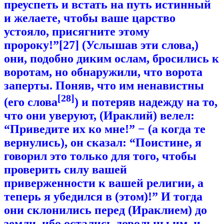
преуспеть и встать на путь истинный
и желаете, чтобы ваше царство
устояло, присягните этому
пророку!”[27] (Услышав эти слова,)
они, подобно диким ослам, бросились к
воротам, но обнаружили, что ворота
заперты. Поняв, что им ненавистны
[28]
(его слова
) и потеряв надежду на то,
что они уверуют, (Ираклий) велел:
“Приведите их ко мне!” − (а когда те
вернулись), он сказал: “Поистине, я
говорил это только для того, чтобы
проверить силу вашей
приверженности к вашей религии, а
теперь я убедился в (этом)!” И тогда
они склонились перед (Ираклием) до
земли, ибо остались довольны им, и