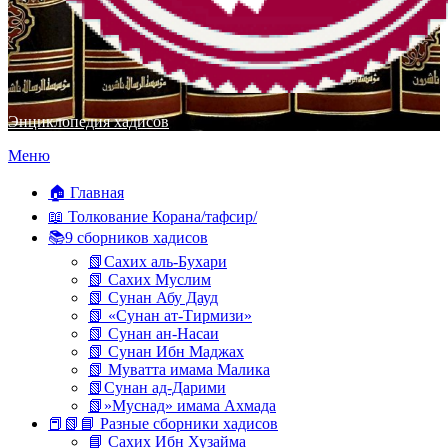
Энциклопедия хадисов
Перейти
Меню
к
содержимому
🏠 Главная
📖 Толкование Корана/тафсир/
📚9 сборников хадисов
📗Сахих аль-Бухари
📗 Сахих Муслим
📗 Сунан Абу Дауд
📗 «Сунан ат-Тирмизи»
📗 Сунан ан-Насаи
📗 Сунан Ибн Маджах
📗 Муватта имама Малика
📗Сунан ад-Дарими
📗»Муснад» имама Ахмада
📕📗📘 Разные сборники хадисов
📘 Сахих Ибн Хузайма