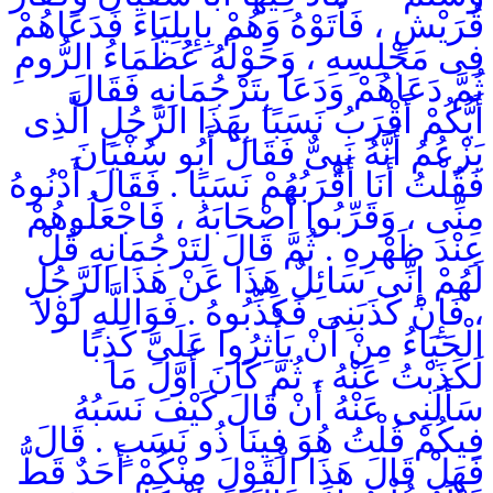
قُرَيْشٍ ، فَأَتَوْهُ وَهُمْ بِإِيلِيَاءَ فَدَعَاهُمْ
فِى مَجْلِسِهِ ، وَحَوْلَهُ عُظَمَاءُ الرُّومِ
ثُمَّ دَعَاهُمْ وَدَعَا بِتَرْجُمَانِهِ فَقَالَ
أَيُّكُمْ أَقْرَبُ نَسَبًا بِهَذَا الرَّجُلِ الَّذِى
يَزْعُمُ أَنَّهُ نَبِىٌّ فَقَالَ أَبُو سُفْيَانَ
فَقُلْتُ أَنَا أَقْرَبُهُمْ نَسَبًا . فَقَالَ أَدْنُوهُ
مِنِّى ، وَقَرِّبُوا أَصْحَابَهُ ، فَاجْعَلُوهُمْ
عِنْدَ ظَهْرِهِ . ثُمَّ قَالَ لِتَرْجُمَانِهِ قُلْ
لَهُمْ إِنِّى سَائِلٌ هَذَا عَنْ هَذَا الرَّجُلِ
، فَإِنْ كَذَبَنِى فَكَذِّبُوهُ . فَوَاللَّهِ لَوْلاَ
الْحَيَاءُ مِنْ أَنْ يَأْثِرُوا عَلَىَّ كَذِبًا
لَكَذَبْتُ عَنْهُ ، ثُمَّ كَانَ أَوَّلَ مَا
سَأَلَنِى عَنْهُ أَنْ قَالَ كَيْفَ نَسَبُهُ
فِيكُمْ قُلْتُ هُوَ فِينَا ذُو نَسَبٍ . قَالَ
فَهَلْ قَالَ هَذَا الْقَوْلَ مِنْكُمْ أَحَدٌ قَطُّ