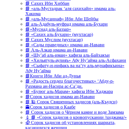
📘 Сахих Ибн Хиббан
📘 «аль-Мустадрак ‘аля сахихайн» имама аль-
Хакима
📘 «аль-Мусаннаф» Ибн Аби Шейбы
📘 аль-Адабуль-муфрад имама аль-Бухари
📘»Муснад аль-Баззар»
📘 «Сахих аль-Бухари» (мухтасар)
📘 Сахих Муслим (мухтасар)
📘 «Сады праведных» имама ан-Навави
📘 Аль-Азкар имама ан-Навави
📘 «Шу’аб аль-иман» хафиза аль-Байхакъи
📘 «Хильятуль-аулияъ» Абу Ну’айма аль-Асфахани
📘 «Сыфату-н-нифакъ ва на’ту аль-мунафикъина»
Абу Ну’айма
📘Книги Ибн Аби ад-Дунья
📘 «Радость сердец благочестивых» ‘Абду-р-
Рахмана ан-Насира ас-Са’ди.
📘 «Булюг аль-Марам» хафиза Ибн Хаджара
📘Сорок хадисов имама ан-Навави
📘 🕌 Сорок Священных хадисов (аль-Къудси)
🕋Сорок хадисов о Каабе
📘 Сорок хадисов о Чёрном камне и воде Замзама
💉 📘 «Сорок хадисов о кровопускании /хиджама/»
🥀 Сорок хадисов об установлениях шариата,
касающихся женщин