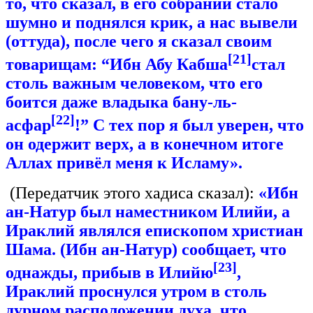
то, что сказал, в его собрании стало
шумно и поднялся крик, а нас вывели
(оттуда), после чего я сказал своим
[21]
товарищам: “Ибн Абу Кабша
стал
столь важным человеком, что его
боится даже владыка бану-ль-
[22]
асфар
!” С тех пор я был уверен, что
он одержит верх, а в конечном итоге
Аллах привёл меня к Исламу».
(Передатчик этого хадиса сказал):
«Ибн
ан-Натур был наместником Илийи, а
Ираклий являлся епископом христиан
Шама. (Ибн ан-Натур) сообщает, что
[23]
однажды, прибыв в Илийю
,
Ираклий проснулся утром в столь
дурном расположении духа, что