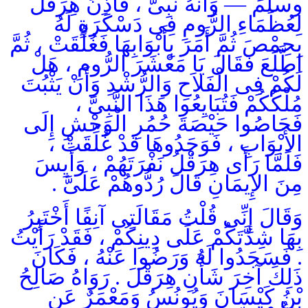
وسلم — وَأَنَّهُ نَبِىٌّ ، فَأَذِنَ هِرَقْلُ
لِعُظَمَاءِ الرُّومِ فِى دَسْكَرَةٍ لَهُ
بِحِمْصَ ثُمَّ أَمَرَ بِأَبْوَابِهَا فَغُلِّقَتْ ، ثُمَّ
اطَّلَعَ فَقَالَ يَا مَعْشَرَ الرُّومِ ، هَلْ
لَكُمْ فِى الْفَلاَحِ وَالرُّشْدِ وَأَنْ يَثْبُتَ
مُلْكُكُمْ فَتُبَايِعُوا هَذَا النَّبِىَّ ،
فَحَاصُوا حَيْصَةَ حُمُرِ الْوَحْشِ إِلَى
الأَبْوَابِ ، فَوَجَدُوهَا قَدْ غُلِّقَتْ ،
فَلَمَّا رَأَى هِرَقْلُ نَفْرَتَهُمْ ، وَأَيِسَ
مِنَ الإِيمَانِ قَالَ رُدُّوهُمْ عَلَىَّ .
وَقَالَ إِنِّى قُلْتُ مَقَالَتِى آنِفًا أَخْتَبِرُ
بِهَا شِدَّتَكُمْ عَلَى دِينِكُمْ ، فَقَدْ رَأَيْتُ
. فَسَجَدُوا لَهُ وَرَضُوا عَنْهُ ، فَكَانَ
ذَلِكَ آخِرَ شَأْنِ هِرَقْلَ . رَوَاهُ صَالِحُ
بْنُ كَيْسَانَ وَيُونُسُ وَمَعْمَرٌ عَنِ