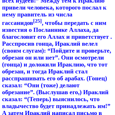
всех иудеев!” Между тем к Ираклию
привели человека, которого послал к
нему правитель из числа
[25]
гассанидов
, чтобы передать с ним
известия о Посланнике Аллаха, да
благословит его Аллах и приветствует .
Расспросив гонца, Ираклий велел
(своим слугам): “Пойдите и проверьте,
обрезан он или нет”. Они осмотрели
(гонца) и доложили Ираклию, что тот
обрезан, и тогда Ираклий стал
расспрашивать его об арабах. (Гонец)
сказал: “Они (тоже) делают
обрезание”. (Выслушав его,) Ираклий
сказал: “(Теперь) выяснилось, что
владычество будет принадлежать им!”
А затем Ираклий написал письмо в