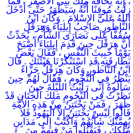
، إِنَّهُ يَخَافُهُ مَلِكُ بَنِى الأَصْفَرِ . فَمَا
زِلْتُ مُوقِنًا أَنَّهُ سَيَظْهَرُ حَتَّى أَدْخَلَ
اللَّهُ عَلَىَّ الإِسْلاَمَ . وَكَانَ ابْنُ
النَّاظُورِ صَاحِبُ إِيلِيَاءَ وَهِرَقْلَ
سُقُفًّا عَلَى نَصَارَى الشَّأْمِ ، يُحَدِّثُ
أَنَّ هِرَقْلَ حِينَ قَدِمَ إِيلِيَاءَ أَصْبَحَ
يَوْمًا خَبِيثَ النَّفْسِ ، فَقَالَ بَعْضُ
بَطَارِقَتِهِ قَدِ اسْتَنْكَرْنَا هَيْئَتَكَ . قَالَ
ابْنُ النَّاظُورِ وَكَانَ هِرَقْلُ حَزَّاءً
يَنْظُرُ فِى النُّجُومِ ، فَقَالَ لَهُمْ حِينَ
سَأَلُوهُ إِنِّى رَأَيْتُ اللَّيْلَةَ حِينَ
نَظَرْتُ فِى النُّجُومِ مَلِكَ الْخِتَانِ قَدْ
ظَهَرَ ، فَمَنْ يَخْتَتِنُ مِنْ هَذِهِ الأُمَّةِ
قَالُوا لَيْسَ يَخْتَتِنُ إِلاَّ الْيَهُودُ فَلاَ
يُهِمَّنَّكَ شَأْنُهُمْ وَاكْتُبْ إِلَى مَدَايِنِ
مُلْكِكَ ، فَيَقْتُلُوا مَنْ فِيهِمْ مِنَ