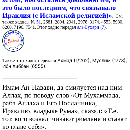
это было последним, что связывало
Ираклия (с Исламской религией)».
См.
также хадисы №
51
, 2681, 2804, 2941, 2978, 3174, 4553, 5980,
6260, 7196, 7541. Этот хадис передал
аль-Бухари (7)
.
Ахмад (1/262),
Муслим (1773),
Также этот хадис передали
Ибн Хиббан (6555).
________________________________
Имам Ан-Навави, да смилуется над ним
Аллах, по поводу слов «От Мухаммада,
раба Аллаха и Его Посланника,
Ираклию, владыке Рума», сказал: «Т.е.
тот, кого возвеличивают римляне и ставят
во главе себя».