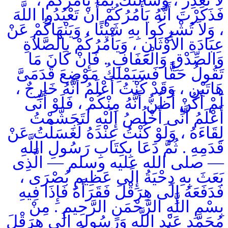
لاَ تَغْدِرُ ، وَسَأَلْتُكَ بِمَا يَأْمُرُكُمْ ،
فَذَكَرْتَ أَنَّهُ يَأْمُرُكُمْ أَنْ تَعْبُدُوا اللَّهَ
، وَلاَ تُشْرِكُوا بِهِ شَيْئًا ، وَيَنْهَاكُمْ عَنْ
عِبَادَةِ الأَوْثَانِ ، وَيَأْمُرُكُمْ بِالصَّلاَةِ
وَالصِّدْقِ وَالْعَفَافِ . فَإِنْ كَانَ مَا
تَقُولُ حَقًّا فَسَيَمْلِكُ مَوْضِعَ قَدَمَىَّ
هَاتَيْنِ ، وَقَدْ كُنْتُ أَعْلَمُ أَنَّهُ خَارِجٌ ،
لَمْ أَكُنْ أَظُنُّ أَنَّهُ مِنْكُمْ ، فَلَوْ أَنِّى
أَعْلَمُ أَنِّى أَخْلُصُ إِلَيْهِ لَتَجَشَّمْتُ
لِقَاءَهُ ، وَلَوْ كُنْتُ عِنْدَهُ لَغَسَلْتُ عَنْ
قَدَمِهِ . ثُمَّ دَعَا بِكِتَابِ رَسُولِ اللَّهِ
— صلى الله عليه وسلم — الَّذِى
بَعَثَ بِهِ دِحْيَةُ إِلَى عَظِيمِ بُصْرَى ،
فَدَفَعَهُ إِلَى هِرَقْلَ فَقَرَأَهُ فَإِذَا فِيهِ
بِسْمِ اللَّهِ الرَّحْمَنِ الرَّحِيمِ . مِنْ
مُحَمَّدٍ عَبْدِ اللَّهِ وَرَسُولِهِ إِلَى هِرَقْلَ