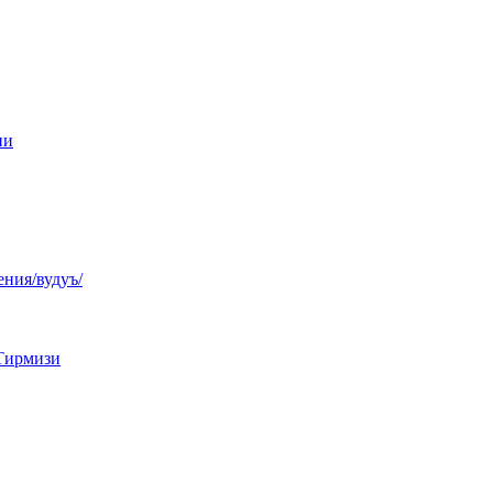
ни
ния/вудуъ/
Тирмизи