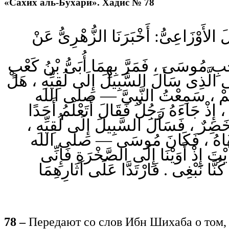
«Сахих аль-Бухари». Хадис № 78
 الأَوْزَاعِىُّ: أَخْبَرَنَا الزُّهْرِىُّ عَنْ
ِبِ مُوسَى ، فَمَرَّ بِهِمَا أُبَىُّ بْنُ كَعْبٍ
، َذِى سَأَلَ السَّبِيلَ إِلَى لُقِيِّهِ ، هَلْ
َمْ ، سَمِعْتُ النَّبِىَّ — صلى الله
 جَاءَهُ رَجُلٌ فَقَالَ أَتَعْلَمُ أَحَدًا
خَضِرٌ ، فَسَأَلَ السَّبِيلَ إِلَى لُقِيِّهِ
َ سَتَلْقَاهُ ، فَكَانَ مُوسَى — صلى الله
ذْ أَوَيْنَا إِلَى الصَّخْرَةِ فَإِنِّى
َّا نَبْغِى . فَارْتَدَّا عَلَى آثَارِهِمَا
78 –
Передают со слов Ибн Шихаба о том, 