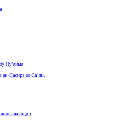
а
бу Ну’айма
а ан-Насира ас-Са’ди.
ающихся женщин