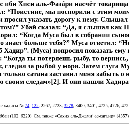
йс ибн Хисн аль-Фазáри насчёт товарища
азал: “Поистине, мы поспорили с этим м
и просил указать дорогу к нему. Слышал
этом?” Убай сказал: “Да, я слышал как П
оворил: “Когда Муса был в собрании сыно
то знает больше тебя?” Муса ответил: “Н
б Хадир”. (Муса) попросил показать ему п
 “Когда ты потеряешь рыбу, то вернись,
т, следил за рыбой у моря. Затем слуга
 только сатана заставил меня забыть о не
о своим следам»[2]. И они нашли Хадира,
же хадисы №
74
,
122
, 2267, 2728,
3278
, 3400, 3401, 4725, 4726, 4
бан (102, 6220). См. также «Сахих аль-Джами’ ас-сагъир» (4357)