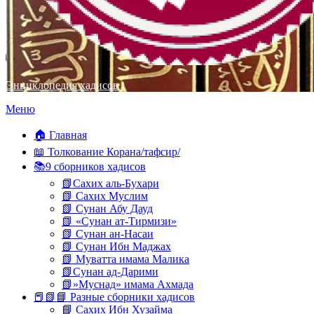
Энциклопедия хадисов
Перейти
Меню
к
содержимому
🏠 Главная
📖 Толкование Корана/тафсир/
📚9 сборников хадисов
📗Сахих аль-Бухари
📗 Сахих Муслим
📗 Сунан Абу Дауд
📗 «Сунан ат-Тирмизи»
📗 Сунан ан-Насаи
📗 Сунан Ибн Маджах
📗 Муватта имама Малика
📗Сунан ад-Дарими
📗»Муснад» имама Ахмада
📕📗📘 Разные сборники хадисов
📘 Сахих Ибн Хузайма