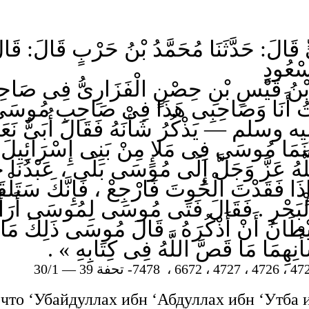
ٍ قَالَ: حَدَّثَنَا مُحَمَّدُ بْنُ حَرْبٍ قَالَ: قَالَ
َسْعُودٍ
رُّ بْنُ قَيْسِ بْنِ حِصْنٍ الْفَزَارِىُّ فِى صَاح
ْتُ أَنَا وَصَاحِبِى هَذَا فِى صَاحِبِ مُوسَى الّ
سلم — يَذْكُرُ شَأْنَهُ فَقَالَ أُبَىٌّ نَع
ا مُوسَى فِى مَلإٍ مِنْ بَنِى إِسْرَائِيلَ ، إِذْ
َّهُ عَزَّ وَجَلَّ إِلَى مُوسَى بَلَى ، عَبْدُنَا 
َهُ إِذَا فَقَدْتَ الْحُوتَ فَارْجِعْ ، فَإِنَّك
ْرِ . فَقَالَ فَتَى مُوسَى لِمُوسَى أَرَأَيْتَ إِ
ْطَانُ أَنْ أَذْكُرَهُ . قَالَ مُوسَى ذَلِكَ مَا كُن
أْنِهِمَا مَا قَصَّ اللَّهُ فِى كِتَابِهِ
что ‘Убайдуллах ибн ‘Абдуллах ибн ‘Утба 