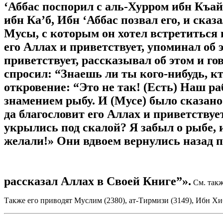
‘Аббас поспорил с аль-Хурром ибн Къа
ибн Ка’б, Ибн ‘Аббас позвал его, и ск
Мусы, с которым он хотел встретиться 
его Аллах и приветствует, упоминал об 
приветствует, рассказывал об этом и г
спросил: “Знаешь ли ты кого-нибудь, к
откровение: “Это не так! (Есть) Наш ра
знамением рыбу. И (Мусе) было сказано:
да благословит его Аллах и приветствуе
укрылись под скалой? Я забыл о рыбе, и
желали!» Они вдвоем вернулись назад п
рассказал Аллах в Своей Книге”».
См. так
Также его приводят Муслим (2380), ат-Тирмизи (3149), Ибн Хиб