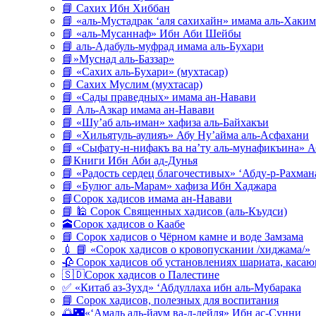
📘 Сахих Ибн Хиббан
📘 «аль-Мустадрак ‘аля сахихайн» имама аль-Хаким
📘 «аль-Мусаннаф» Ибн Аби Шейбы
📘 аль-Адабуль-муфрад имама аль-Бухари
📘»Муснад аль-Баззар»
📘 «Сахих аль-Бухари» (мухтасар)
📘 Сахих Муслим (мухтасар)
📘 «Сады праведных» имама ан-Навави
📘 Аль-Азкар имама ан-Навави
📘 «Шу’аб аль-иман» хафиза аль-Байхакъи
📘 «Хильятуль-аулияъ» Абу Ну’айма аль-Асфахани
📘 «Сыфату-н-нифакъ ва на’ту аль-мунафикъина» А
📘Книги Ибн Аби ад-Дунья
📘 «Радость сердец благочестивых» ‘Абду-р-Рахман
📘 «Булюг аль-Марам» хафиза Ибн Хаджара
📘Сорок хадисов имама ан-Навави
📘 🕌 Сорок Священных хадисов (аль-Къудси)
🕋Сорок хадисов о Каабе
📘 Сорок хадисов о Чёрном камне и воде Замзама
💉 📘 «Сорок хадисов о кровопускании /хиджама/»
🥀 Сорок хадисов об установлениях шариата, кас
🇸🇩Сорок хадисов о Палестине
✅ «Китаб аз-Зухд» ‘Абдуллаха ибн аль-Мубарака
📘 Сорок хадисов, полезных для воспитания
🌅🌃«‘Амаль аль-йаум ва-л-лейля» Ибн ас-Сунни