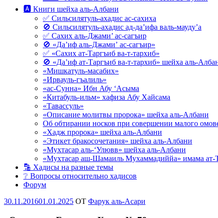
🅰 Книги шейха аль-Албани
✅ Сильсилятуль-ахадис ас-сахиха
🚫 Сильсилятуль-ахадис ад-да’ифа валь-мауду’а
✅ Сахих аль-Джами’ ас-сагъир
🚫 «Да’иф аль-Джами’ ас-сагъир»
✅ «Сахих ат-Таргъиб ва-т-тархиб»
🚫 «Да’иф ат-Таргъиб ва-т-тархиб» шейха аль-Алба
«Мишкатуль-масабих»
«Ирвауль-гъалиль»
«ас-Сунна» Ибн Абу ‘Асыма
«Китабуль-ильм» хафиза Абу Хайсама
«Тавассуль»
«Описание молитвы пророка» шейха аль-Албани
Об обтирании носков при совершении малого омове
«Хадж пророка» шейха аль-Албани
«Этикет бракосочетания» шейха аль-Албани
«Мухтасар аль-‘Улювв» шейха аль-Албани
«Мухтасар аш-Шамаиль Мухаммадиййа» имама ат-
🔡 Хадисы на разные темы
❔ Вопросы относительно хадисов
Форум
Опубликовано
30.11.2016
01.01.2025
OT
Фарук аль-Асари