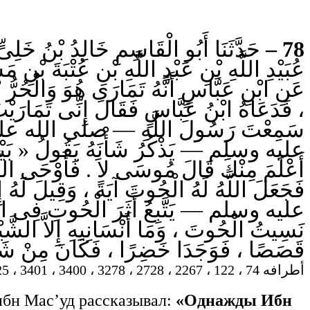
حَدَّثَنَا أَبُو الْقَاسِمِ خَالِدُ بْنُ خَلِىّ
78 –
عُبَيْدِ اللَّهِ بْنِ عَبْدِ اللَّهِ بْنِ عُتْبَةَ بْنِ م
عَنِ ابْنِ عَبَّاسٍ أَنَّهُ تَمَارَى هُوَ وَالْحُ
فَدَعَاهُ ابْنُ عَبَّاسٍ فَقَالَ إِنِّى تَمَارَي
سَمِعْتَ رَسُولَ اللَّهِ — صلى الله عليه و
عليه وسلم — يَذْكُرُ شَأْنَهُ يَقُولُ « بَيْنَمَ
أَعْلَمَ مِنْكَ قَالَ مُوسَى لاَ . فَأَوْحَى الل ،
فَجَعَلَ اللَّهُ لَهُ الْحُوتَ آيَةً ، وَقِيلَ ل
عليه وسلم — يَتَّبِعُ أَثَرَ الْحُوتِ فِى الْبَح
نَسِيتُ الْحُوتَ ، وَمَا أَنْسَانِيهِ إِلاَّ الشَّي
قَصَصًا ، فَوَجَدَا خَضِرًا ، فَكَانَ مِنْ شَ » .
أطرافه 74 ، 122 ، 2267 ، 2728 ، 3278 ، 3400 ، 3401 ، 4725 ، 4726 ، 4727 ، 6672 ، 7478- تحفة 39 — 30/1
ибн Мас’уд рассказывал:
«Однажды Ибн