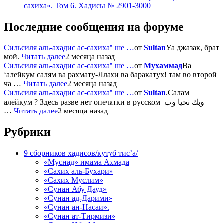
сахиха». Том 6. Хадисы № 2901-3000
Последние сообщения на форуме
Сильсиля аль-ахадис ас-сахиха" ше …
от
Sultan
Уа джазак, брат
мой.
Читать далее
2 месяца назад
Сильсиля аль-ахадис ас-сахиха" ше …
от
Мухаммад
Ва
‘алейкум салям ва рахмату-Ллахи ва баракатух! там во второй
ча …
Читать далее
2 месяца назад
Сильсиля аль-ахадис ас-сахиха" ше …
от
Sultan
.Салам
алейкум ? Здесь разве нет опечатки в русском وبك نحيا وب
…
Читать далее
2 месяца назад
Рубрики
9 сборников хадисов/кутуб тис’а/
«Муснад» имама Ахмада
«Сахих аль-Бухари»
«Сахих Муслим»
«Сунан Абу Дауд»
«Сунан ад-Дарими»
«Сунан ан-Насаи».
«Сунан ат-Тирмизи»