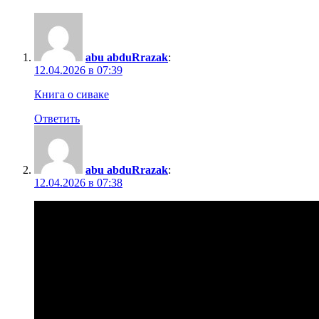
abu abduRrazak
:
12.04.2026 в 07:39
Книга о сиваке
Ответить
abu abduRrazak
:
12.04.2026 в 07:38