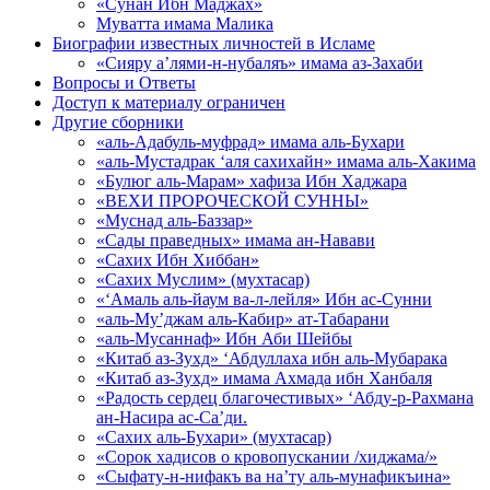
«Сунан Ибн Маджах»
Муватта имама Малика
Биографии известных личностей в Исламе
«Сияру а’лями-н-нубаляъ» имама аз-Захаби
Вопросы и Ответы
Доступ к материалу ограничен
Другие сборники
«аль-Адабуль-муфрад» имама аль-Бухари
«аль-Мустадрак ‘аля сахихайн» имама аль-Хакима
«Булюг аль-Марам» хафиза Ибн Хаджара
«ВЕХИ ПРОРОЧЕСКОЙ СУННЫ»
«Муснад аль-Баззар»
«Сады праведных» имама ан-Навави
«Сахих Ибн Хиббан»
«Сахих Муслим» (мухтасар)
«‘Амаль аль-йаум ва-л-лейля» Ибн ас-Сунни
«аль-Му’джам аль-Кабир» ат-Табарани
«аль-Мусаннаф» Ибн Аби Шейбы
«Китаб аз-Зухд» ‘Абдуллаха ибн аль-Мубарака
«Китаб аз-Зухд» имама Ахмада ибн Ханбаля
«Радость сердец благочестивых» ‘Абду-р-Рахмана
ан-Насира ас-Са’ди.
«Сахих аль-Бухари» (мухтасар)
«Сорок хадисов о кровопускании /хиджама/»
«Сыфату-н-нифакъ ва на’ту аль-мунафикъина»