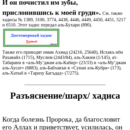
И он почистил им зубы,
прислонившись к моей груди».
См. также
хадисы № 1389, 3100, 3774, 4438, 4446, 4449, 4450, 4451, 5217
и 6510. Этот хадис передал аль-Бухари (890).
Также его приводят имам Ахмад (24216, 25640), Исхакъ ибн
Рахавайх (1715), Муслим (2443/84), аль-Хаким (1/145), ат-
Табарани в «аль-Му’джам аль-Кабир» (23/33) и «аль-Му’джам
аль-Аусат» (6883), аль-Байхакъи в «Сунан аль-Кубра» (173),
аль-Хатыб в «Тариху Багъдад» (7/275).
___________________________________
Разъяснение/шарх/ хадиса
Когда болезнь Пророка, да благословит
его Аллах и приветствует, усилилась, он