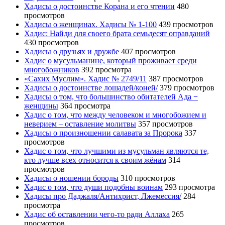
Хадисы о достоинстве Корана и его чтении
480
просмотров
Хадисы о женщинах. Хадисы № 1-100
439 просмотров
Хадис: Найди для своего брата семьдесят оправданий
430 просмотров
Хадисы о друзьях и дружбе
407 просмотров
Хадис о мусульманине, который проживает среди
многобожников
392 просмотра
«Сахих Муслим». Хадис № 2749/11
387 просмотров
Хадисы о достоинстве лошадей/коней/
379 просмотров
Хадисы о том, что большинство обитателей Ада −
женщины
364 просмотра
Хадис о том, что между человеком и многобожием и
неверием – оставление молитвы
357 просмотров
Хадисы о произношении салавата за Пророка
337
просмотров
Хадис о том, что лучшими из мусульман являются те,
кто лучше всех относится к своим жёнам
314
просмотров
Хадисы о ношении бороды
310 просмотров
Хадис о том, что души подобны воинам
293 просмотра
Хадисы про Даджаля/Антихрист, Лжемессия/
284
просмотра
Хадис об оставлении чего-то ради Аллаха
265
просмотров