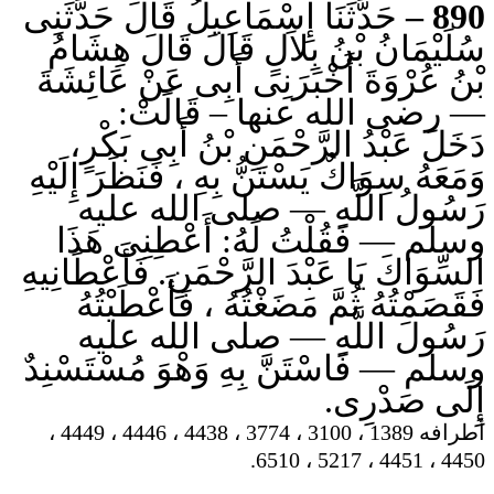
حَدَّثَنَا إِسْمَاعِيلُ قَالَ حَدَّثَنِى
890 –
سُلَيْمَانُ بْنُ بِلاَلٍ قَالَ قَالَ هِشَامُ
بْنُ عُرْوَةَ أَخْبَرَنِى أَبِى عَنْ عَائِشَةَ
— رضى الله عنها – قَالَتْ:
دَخَلَ عَبْدُ الرَّحْمَنِ بْنُ أَبِى بَكْرٍ،
وَمَعَهُ سِوَاكٌ يَسْتَنُّ بِهِ ، فَنَظَرَ إِلَيْهِ
رَسُولُ اللَّهِ — صلى الله عليه
وسلم — فَقُلْتُ لَهُ: أَعْطِنِى هَذَا
السِّوَاكَ يَا عَبْدَ الرَّحْمَنِ. فَأَعْطَانِيهِ
فَقَصَمْتُهُ ثُمَّ مَضَغْتُهُ ، فَأَعْطَيْتُهُ
رَسُولَ اللَّهِ — صلى الله عليه
وسلم — فَاسْتَنَّ بِهِ وَهْوَ مُسْتَسْنِدٌ
إِلَى صَدْرِى.
أطرافه 1389 ، 3100 ، 3774 ، 4438 ، 4446 ، 4449 ،
4450 ، 4451 ، 5217 ، 6510.