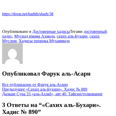
https://dorar.net/hadith/sharh/38
Опубликовано в
Достоверные хадисы
Тегами
достоверный
хадис
,
Муснад имама Ахмада
,
сахих аль-Бухари
,
сахих
Муслим
,
Хадисы пророка Мухаммада
Опубликовал
Фарук аль-Асари
Все публикации от Фарук аль-Асари
Навигация
Предыдущее
«Сахих аль-Бухари». Хадис № 889
Дальше
Сура 33 «аль-Ахзаб», аят 40. Тафсир/толкование
по
записям
3 Ответы на “«Сахих аль-Бухари».
Хадис № 890”