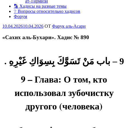
ат-Тирмизи
🔡 Хадисы на разные темы
❔ Вопросы относительно хадисов
Форум
Опубликовано
10.04.2026
10.04.2026
OT
Фарук аль-Асари
«Сахих аль-Бухари». Хадис № 890
9 – باب مَنْ تَسَوَّكَ بِسِوَاكِ غَيْرِهِ .
9 – Глава: О том, кто
использовал зубочистку
другого (человека)