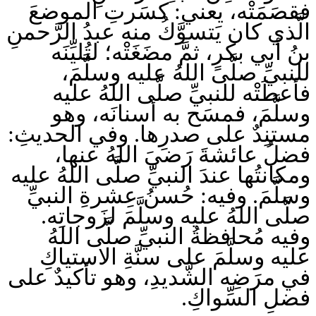
فقصَمَتْه، يعني: كسَرتِ الموضعَ
الَّذي كان يَتسوَّكُ منه عبدُ الرَّحمنِ
بنُ أبي بكرٍ، ثمَّ مضَغَتْه؛ لتُليِّنَه
للنبيِّ صلَّى اللهُ عليه وسلَّمَ،
فأعطَتْه للنبيِّ صلَّى اللهُ عليه
وسلَّمَ، فمسَح به أسنانَه، وهو
مستنِدٌ على صدرِها. وفي الحديثِ:
فضلُ عائشةَ رَضيَ اللهُ عنها،
ومكانتُها عندَ النبيِّ صلَّى اللهُ عليه
وسلَّمَ. وفيه: حُسنُ عِشرةِ النبيِّ
صلَّى اللهُ عليه وسلَّمَ لزَوجاتِه.
وفيه مُحافظةُ النبيِّ صلَّى اللهُ
عليه وسلَّمَ على سنَّةِ الاستياكِ
في مرَضِه الشَّديدِ، وهو تأكيدٌ على
فضلِ السِّواكِ.