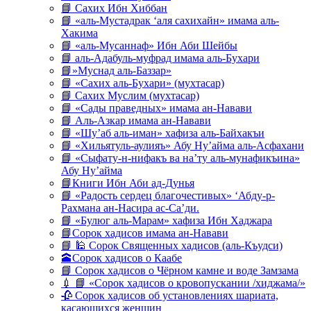
📘 Сахих Ибн Хиббан
📘 «аль-Мустадрак ‘аля сахихайн» имама аль-
Хакима
📘 «аль-Мусаннаф» Ибн Аби Шейбы
📘 аль-Адабуль-муфрад имама аль-Бухари
📘»Муснад аль-Баззар»
📘 «Сахих аль-Бухари» (мухтасар)
📘 Сахих Муслим (мухтасар)
📘 «Сады праведных» имама ан-Навави
📘 Аль-Азкар имама ан-Навави
📘 «Шу’аб аль-иман» хафиза аль-Байхакъи
📘 «Хильятуль-аулияъ» Абу Ну’айма аль-Асфахани
📘 «Сыфату-н-нифакъ ва на’ту аль-мунафикъина»
Абу Ну’айма
📘Книги Ибн Аби ад-Дунья
📘 «Радость сердец благочестивых» ‘Абду-р-
Рахмана ан-Насира ас-Са’ди.
📘 «Булюг аль-Марам» хафиза Ибн Хаджара
📘Сорок хадисов имама ан-Навави
📘 🕌 Сорок Священных хадисов (аль-Къудси)
🕋Сорок хадисов о Каабе
📘 Сорок хадисов о Чёрном камне и воде Замзама
💉 📘 «Сорок хадисов о кровопускании /хиджама/»
🥀 Сорок хадисов об установлениях шариата,
касающихся женщин