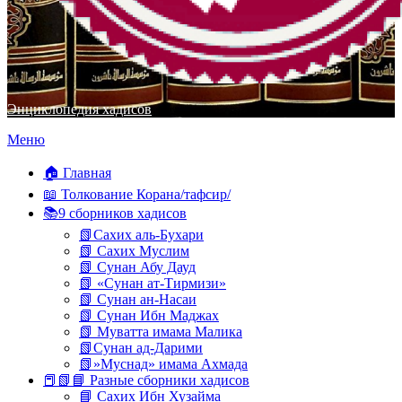
Энциклопедия хадисов
Перейти
Меню
к
содержимому
🏠 Главная
📖 Толкование Корана/тафсир/
📚9 сборников хадисов
📗Сахих аль-Бухари
📗 Сахих Муслим
📗 Сунан Абу Дауд
📗 «Сунан ат-Тирмизи»
📗 Сунан ан-Насаи
📗 Сунан Ибн Маджах
📗 Муватта имама Малика
📗Сунан ад-Дарими
📗»Муснад» имама Ахмада
📕📗📘 Разные сборники хадисов
📘 Сахих Ибн Хузайма