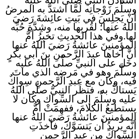
وسلَّمَ زَوْجاتِه لَمَّا اشتدَّ به المرضُ
أنْ يَجلِسَ في بَيتِ عائِشةَ رَضيَ
اللهُ عنها؛ لقُربِها منه، وشِدَّةِ حُبِّه
لها.وفي هذا الحديثِ تخبِرُ أمُّ
المؤمنينَ عائشةُ رَضيَ اللهُ عنها
أنَّ أخاها عبدَ الرَّحمنِ بنَ أبي بكرٍ
دخَل على النبيِّ صلَّى اللهُ عليه
وسلَّمَ وهو في مَرضِه الذي ماتَ
فيه، وكان مع عبدِ الرَّحمنِ سِواكٌ
يَستاكُ به، فنظَر النبيُّ صلَّى اللهُ
عليه وسلَّمَ إلى السِّواك وكان لا
يستطيعُ الكلامَ، ففهِمَتْ أمُّ
المؤمنينَ عائشةُ رَضيَ اللهُ عنها
أنَّه يريدُ أن يَتسَوَّكَ، فأخذَتِ
السِّواكَ مِن عبدِ الرَّحمنِ