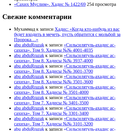
«Сахих Муслим». Хадис № 1422/69
254 просмотра
Свежие комментарии
Мухаммад
к записи
Хадис: «Когда кто-нибудь из вас
будет входить в мечеть, пусть обратится с мольбой за
Пророка…»
abu abduRrazak
к записи
«Сильсилятуль-ахадис ас-
сахиха». Том 9. Хадисы №№ 4001-4035
abu abduRrazak
к записи
«Сильсилятуль-ахадис ас-
сахиха». Том 8. Хадисы №№ 3937-4000
abu abduRrazak
к записи
«Сильсилятуль-ахадис ас-
сахиха». Том 8. Хадисы №№ 3601-3700
abu abduRrazak
к записи
«Сильсилятуль-ахадис ас-
сахиха». Том 8. Хадисы №№ 3501-3600
abu abduRrazak
к записи
«Сильсилятуль-ахадис ас-
сахиха». Том 8. Хадисы № 3501-4000
abu abduRrazak
к записи
«Сильсилятуль-ахадис ас-
сахиха». Том 7. Хадисы № 3401-3500
abu abduRrazak
к записи
«Сильсилятуль-ахадис ас-
сахиха». Том 7. Хадисы № 3301-3400
abu abduRrazak
к записи
«Сильсилятуль-ахадис ас-
сахиха». Том 7. Хадисы №№ 3101-3200
abu abduRrazak
к записи
«Сильсилятуль-ахадис ас-