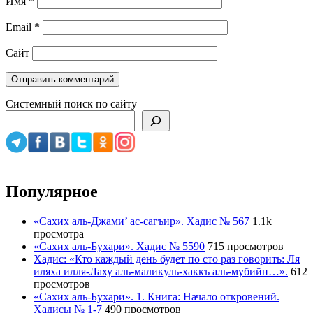
Имя
*
Email
*
Сайт
Системный поиск по сайту
Популярное
«Сахих аль-Джами’ ас-сагъир». Хадис № 567
1.1k
просмотра
«Сахих аль-Бухари». Хадис № 5590
715 просмотров
Хадис: «Кто каждый день будет по сто раз говорить: Ля
иляха илля-Лаху аль-маликуль-хаккъ аль-мубийн…».
612
просмотров
«Сахих аль-Бухари». 1. Книга: Начало откровений.
Хадисы № 1-7
490 просмотров