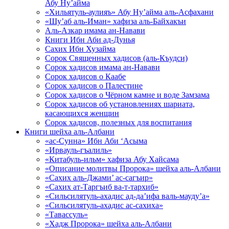
Абу Ну’айма
«Хильятуль-аулияъ» Абу Ну’айма аль-Асфахани
«Шу’аб аль-Иман» хафиза аль-Байхакъи
Аль-Азкар имама ан-Навави
Книги Ибн Аби ад-Дунья
Сахих Ибн Хузайма
Сорок Священных хадисов (аль-Къудси)
Сорок хадисов имама ан-Навави
Сорок хадисов о Каабе
Сорок хадисов о Палестине
Сорок хадисов о Чёрном камне и воде Замзама
Сорок хадисов об установлениях шариата,
касающихся женщин
Сорок хадисов, полезных для воспитания
Книги шейха аль-Албани
«ас-Сунна» Ибн Аби ‘Асыма
«Ирвауль-гъалиль»
«Китабуль-ильм» хафиза Абу Хайсама
«Описание молитвы Пророка» шейха аль-Албани
«Сахих аль-Джами’ ас-сагъир»
«Сахих ат-Таргъиб ва-т-тархиб»
«Сильсилятуль-ахадис ад-да’ифа валь-мауду’а»
«Сильсилятуль-ахадис ас-сахиха»
«Тавассуль»
«Хадж Пророка» шейха аль-Албани