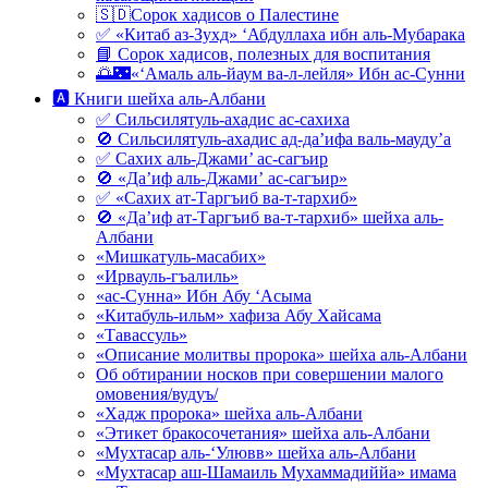
🇸🇩Сорок хадисов о Палестине
✅ «Китаб аз-Зухд» ‘Абдуллаха ибн аль-Мубарака
📘 Сорок хадисов, полезных для воспитания
🌅🌃«‘Амаль аль-йаум ва-л-лейля» Ибн ас-Сунни
🅰 Книги шейха аль-Албани
✅ Сильсилятуль-ахадис ас-сахиха
🚫 Сильсилятуль-ахадис ад-да’ифа валь-мауду’а
✅ Сахих аль-Джами’ ас-сагъир
🚫 «Да’иф аль-Джами’ ас-сагъир»
✅ «Сахих ат-Таргъиб ва-т-тархиб»
🚫 «Да’иф ат-Таргъиб ва-т-тархиб» шейха аль-
Албани
«Мишкатуль-масабих»
«Ирвауль-гъалиль»
«ас-Сунна» Ибн Абу ‘Асыма
«Китабуль-ильм» хафиза Абу Хайсама
«Тавассуль»
«Описание молитвы пророка» шейха аль-Албани
Об обтирании носков при совершении малого
омовения/вудуъ/
«Хадж пророка» шейха аль-Албани
«Этикет бракосочетания» шейха аль-Албани
«Мухтасар аль-‘Улювв» шейха аль-Албани
«Мухтасар аш-Шамаиль Мухаммадиййа» имама