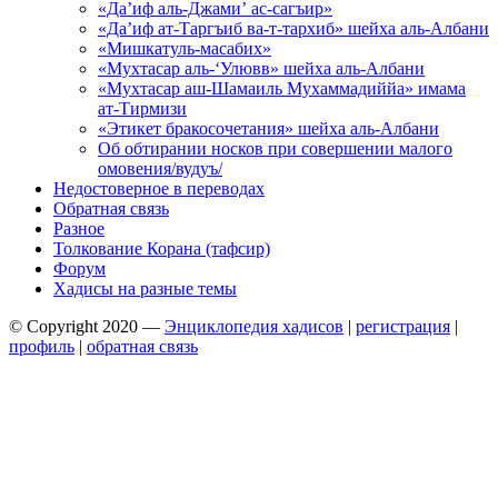
«Да’иф аль-Джами’ ас-сагъир»
«Да’иф ат-Таргъиб ва-т-тархиб» шейха аль-Албани
«Мишкатуль-масабих»
«Мухтасар аль-‘Улювв» шейха аль-Албани
«Мухтасар аш-Шамаиль Мухаммадиййа» имама
ат-Тирмизи
«Этикет бракосочетания» шейха аль-Албани
Об обтирании носков при совершении малого
омовения/вудуъ/
Недостоверное в переводах
Обратная связь
Разное
Толкование Корана (тафсир)
Форум
Хадисы на разные темы
© Copyright 2020 —
Энциклопедия хадисов
|
регистрация
|
профиль
|
обратная связь
Wisteria Theme by
WPFriendship
⋅
Powered by
WordPress