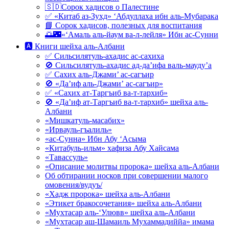
🇸🇩Сорок хадисов о Палестине
✅ «Китаб аз-Зухд» ‘Абдуллаха ибн аль-Мубарака
📘 Сорок хадисов, полезных для воспитания
🌅🌃«‘Амаль аль-йаум ва-л-лейля» Ибн ас-Сунни
🅰 Книги шейха аль-Албани
✅ Сильсилятуль-ахадис ас-сахиха
🚫 Сильсилятуль-ахадис ад-да’ифа валь-мауду’а
✅ Сахих аль-Джами’ ас-сагъир
🚫 «Да’иф аль-Джами’ ас-сагъир»
✅ «Сахих ат-Таргъиб ва-т-тархиб»
🚫 «Да’иф ат-Таргъиб ва-т-тархиб» шейха аль-
Албани
«Мишкатуль-масабих»
«Ирвауль-гъалиль»
«ас-Сунна» Ибн Абу ‘Асыма
«Китабуль-ильм» хафиза Абу Хайсама
«Тавассуль»
«Описание молитвы пророка» шейха аль-Албани
Об обтирании носков при совершении малого
омовения/вудуъ/
«Хадж пророка» шейха аль-Албани
«Этикет бракосочетания» шейха аль-Албани
«Мухтасар аль-‘Улювв» шейха аль-Албани
«Мухтасар аш-Шамаиль Мухаммадиййа» имама