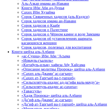
Аль-Азкар имама ан-Навави
Книги Ибн Аби ад-Дунья
Сахих Ибн Хузайма
Сорок Священных хадисов (аль-Къудси)
Сорок хадисов имама ан-Навави
Сорок хадисов о Каабе
Сорок хадисов о Палестине
Сорок хадисов о Чёрном камне и воде Замзама
Сорок хадисов об установлениях шариата,
касающихся женщин
Сорок хадисов, полезных для воспитания
Книги шейха аль-Албани
«ас-Сунна» Ибн Аби ‘Асыма
«Ирвауль-гъалиль»
«Китабуль-ильм» хафиза Абу Хайсама
«Описание молитвы Пророка» шейха аль-Албани
«Сахих аль-Джами’ ас-сагъир»
«Сахих ат-Таргъиб ва-т-тархиб»
«Сильсилятуль-ахадис ад-да’ифа валь-мауду’а»
«Сильсилятуль-ахадис ас-сахиха»
«Тавассуль»
«Хадж Пророка» шейха аль-Албани
«Да’иф аль-Джами’ ас-сагъир»
«Да’иф ат-Таргъиб ва-т-тархиб» шейха аль-Албани
«Мишкатуль-масабих»