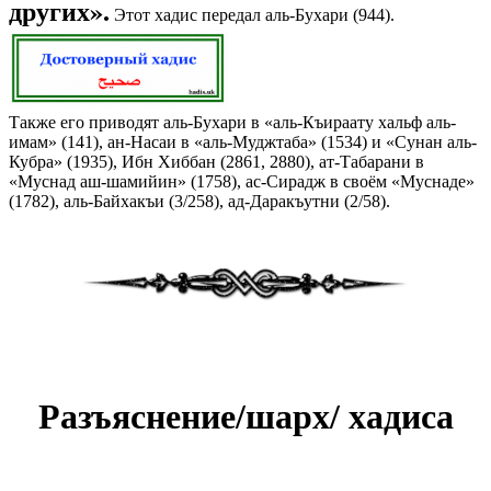
других».
Этот хадис передал аль-Бухари (944).
Также его приводят аль-Бухари в «аль-Къираату хальф аль-
имам» (141), ан-Насаи в «аль-Муджтаба» (1534) и «Сунан аль-
Кубра» (1935), Ибн Хиббан (2861, 2880), ат-Табарани в
«Муснад аш-шамийин» (1758), ас-Сирадж в своём «Муснаде»
(1782), аль-Байхакъи (3/258), ад-Даракъутни (2/58).
Разъяснение/шарх/ хадиса