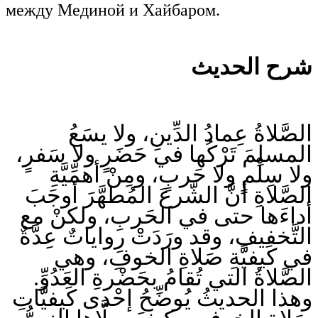
между Мединой и Хайбаром.
شرح الحديث
الصَّلاةُ عِمادُ الدِّينِ، ولا يسَعُ
المسلِمَ تَرْكُها في حَضَرٍ ولا سَفرٍ،
ولا سِلْمٍ ولا حَربٍ، ومِنْ أهمِّيَّةِ
الصَّلاةِ أنَّ الشَّرعَ المُطهَّرَ أوجَبَ
أداءَها حتى في الحَربِ، ولكنْ مع
التَّخفيفِ، وقد ورَدَتْ رِواياتٌ عِدَّةٌ
في كَيفيَّةِ صَلاةِ الخوفِ، وهي
الصَّلاةُ التي تُقامُ بحَضْرةِ العَدُوِّ.
وهذا الحديثُ يُوضِّحُ إحْدى كَيفيَّاتِ