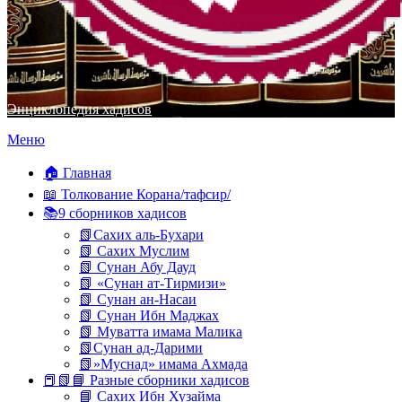
Энциклопедия хадисов
Перейти
Меню
к
содержимому
🏠 Главная
📖 Толкование Корана/тафсир/
📚9 сборников хадисов
📗Сахих аль-Бухари
📗 Сахих Муслим
📗 Сунан Абу Дауд
📗 «Сунан ат-Тирмизи»
📗 Сунан ан-Насаи
📗 Сунан Ибн Маджах
📗 Муватта имама Малика
📗Сунан ад-Дарими
📗»Муснад» имама Ахмада
📕📗📘 Разные сборники хадисов
📘 Сахих Ибн Хузайма