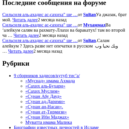
Последние сообщения на форуме
Сильсиля аль-ахадис ас-сахиха" ше …
от
Sultan
Уа джазак, брат
мой.
Читать далее
2 месяца назад
Сильсиля аль-ахадис ас-сахиха" ше …
от
Мухаммад
Ва
‘алейкум салям ва рахмату-Ллахи ва баракатух! там во второй
ча …
Читать далее
2 месяца назад
Сильсиля аль-ахадис ас-сахиха" ше …
от
Sultan
.Салам
алейкум ? Здесь разве нет опечатки в русском وبك نحيا وب
…
Читать далее
2 месяца назад
Рубрики
9 сборников хадисов/кутуб тис’а/
«Муснад» имама Ахмада
«Сахих аль-Бухари»
«Сахих Муслим»
«Сунан Абу Дауд»
«Сунан ад-Дарими»
«Сунан ан-Насаи».
«Сунан ат-Тирмизи»
«Сунан Ибн Маджах»
Муватта имама Малика
Биографии известных личностей в Исламе