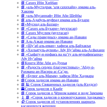
📘 Сахих Ибн Хиббан
📘 «аль-Мустадрак ‘аля сахихайн» имама аль-
Хакима
📘 «аль-Мусаннаф» Ибн Аби Шейбы
📘 аль-Адабуль-муфрад имама аль-Бухари
📘»Муснад аль-Баззар»
📘 «Сахих аль-Бухари» (мухтасар)
📘 Сахих Муслим (мухтасар)
📘 «Сады праведных» имама ан-Навави
📘 Аль-Азкар имама ан-Навави
📘 «Шу’аб аль-иман» хафиза аль-Байхакъи
📘 «Хильятуль-аулияъ» Абу Ну’айма аль-Асфахани
📘 «Сыфату-н-нифакъ ва на’ту аль-мунафикъина»
Абу Ну’айма
📘Книги Ибн Аби ад-Дунья
📘 «Радость сердец благочестивых» ‘Абду-р-
Рахмана ан-Насира ас-Са’ди.
📘 «Булюг аль-Марам» хафиза Ибн Хаджара
📘Сорок хадисов имама ан-Навави
📘 🕌 Сорок Священных хадисов (аль-Къудси)
🕋Сорок хадисов о Каабе
📘 Сорок хадисов о Чёрном камне и воде Замзама
💉 📘 «Сорок хадисов о кровопускании /хиджама/»
🥀 Сорок хадисов об установлениях шариата,
касающихся женщин