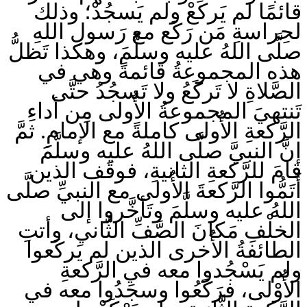
قائمًا لم يَركَعْ ولم يَسجُدْ؛ وذلك
لحِراسةِ مَن رَكَع مع رَسولِ اللهِ
صلَّى اللهُ عليه وسلَّمَ، وهكذا تَظلُّ
هذه المجموعةُ قائمةً وهي في
الصَّلاةِ لا تَركَعُ ولا تَسجُدُ حتَّى
تَنتهيَ المجموعةُ الأُولى مِن أداءِ
الرَّكعةِ الأُولى كاملةً مع الإمامِ. ثمَّ
إنَّ النبيَّ صلَّى اللهُ عليه وسلَّمَ
قامَ للرَّكعةِ الثانيةِ، فوقَف الذين
أَتَمُّوا الرَّكعةَ الأُولى مع النبيِّ صلَّى
اللهُ عليه وسلَّمَ وتَأخَّروا إلى
الخلْفِ مَكانَ الصَّفِّ الثَّاني، وأتتِ
الطائفةُ الأُخرى الذين لم يَركَعوا
ولم يَسْجُدوا معه في الرَّكعةِ
الأُوْلى، فرَكَعُوا وسجَدُوا معه في