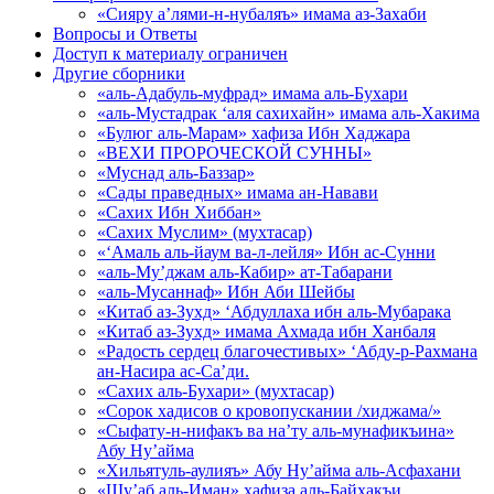
«Сияру а’лями-н-нубаляъ» имама аз-Захаби
Вопросы и Ответы
Доступ к материалу ограничен
Другие сборники
«аль-Адабуль-муфрад» имама аль-Бухари
«аль-Мустадрак ‘аля сахихайн» имама аль-Хакима
«Булюг аль-Марам» хафиза Ибн Хаджара
«ВЕХИ ПРОРОЧЕСКОЙ СУННЫ»
«Муснад аль-Баззар»
«Сады праведных» имама ан-Навави
«Сахих Ибн Хиббан»
«Сахих Муслим» (мухтасар)
«‘Амаль аль-йаум ва-л-лейля» Ибн ас-Сунни
«аль-Му’джам аль-Кабир» ат-Табарани
«аль-Мусаннаф» Ибн Аби Шейбы
«Китаб аз-Зухд» ‘Абдуллаха ибн аль-Мубарака
«Китаб аз-Зухд» имама Ахмада ибн Ханбаля
«Радость сердец благочестивых» ‘Абду-р-Рахмана
ан-Насира ас-Са’ди.
«Сахих аль-Бухари» (мухтасар)
«Сорок хадисов о кровопускании /хиджама/»
«Сыфату-н-нифакъ ва на’ту аль-мунафикъина»
Абу Ну’айма
«Хильятуль-аулияъ» Абу Ну’айма аль-Асфахани
«Шу’аб аль-Иман» хафиза аль-Байхакъи