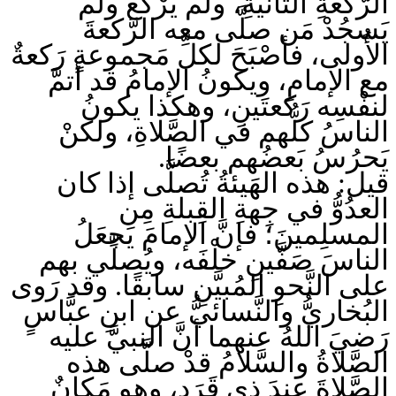
الرَّكعةِ الثَّانيةِ، ولم يَرْكَعْ ولم
يَسجُدْ مَن صلَّى معه الرَّكعةَ
الأُولى، فأصْبَحَ لكلِّ مَجموعةٍ رَكعةٌ
مع الإمامِ، ويكونُ الإمامُ قد أتمَّ
لنفْسِه رَكعتَينِ، وهكذا يكونُ
الناسُ كلُّهم في الصَّلاةِ، ولكنْ
يَحرُسُ بَعضُهم بعضًا.
قيل: هذه الهَيئةُ تُصلَّى إذا كان
العدُوُّ في جِهةِ القِبلةِ مِن
المسلِمينَ؛ فإنَّ الإمامَ يَجعَلُ
الناسَ صَفَّينِ خلْفَه، ويُصلِّي بهم
على النَّحوِ المُبيَّنِ سابقًا. وقد رَوى
البُخاريُّ والنَّسائيُّ عن ابنِ عبَّاسٍ
رَضيَ اللهُ عنهما أنَّ النبيَّ عليه
الصَّلاةُ والسَّلامُ قدْ صلَّى هذه
الصَّلاةَ عِندَ ذي قَرَدٍ، وهو مَكانٌ