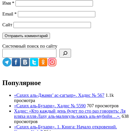
Имя
*
Email
*
Сайт
Системный поиск по сайту
Популярное
«Сахих аль-Джами’ ас-сагъир». Хадис № 567
1.1k
просмотра
«Сахих аль-Бухари». Хадис № 5590
707 просмотров
Хадис: «Кто каждый день будет по сто раз говорить: Ля
иляха илля-Лаху аль-маликуль-хаккъ аль-мубийн…».
638
просмотров
«Сахих аль-Бухари». 1. Книга: Начало откровений.