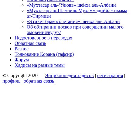
«Мухтасар аль-‘Улювв» шейха аль-Албани
«Мухтасар аш-Шамаиль Мухаммадиййа» имама
ат-Тирмизи
«Этикет бракосочетания» шейха аль-Албани
Об обтирании носков при совершении малого
омовения/вудуъ/
Недостоверное в переводах
Обратная связь
Разное
Толкование Корана (тафсир)
Форум
Хадисы на разные темы
© Copyright 2020 —
Энциклопедия хадисов
|
регистрация
|
профиль
|
обратная связь
Wisteria Theme by
WPFriendship
⋅
Powered by
WordPress