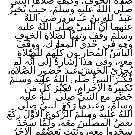
صَلاةِ الخوفِ، وكيفَ صلَّاها النبيُّ
صلَّى اللهُ عليه وسلَّمَ، حيثُ يُخبِرُ
عَبدُ اللهِ بنُ عبَّاس رَضيَ اللهُ
عنهما أنَّ الَّنبيَّ صلَّى اللهُ عليه
وسلَّمَ وقَفَ وتَهيَّأَ لصَلاةِ الخوفِ
وهو في إحْدى المعاركِ، ووقَفَ
الناسُ المحاربِون كلُّهم للصَّلاةِ
معه، وفي هذا إشارةٌ إلى أنَّه لم
يُجزِّئِ الجَيشَ عندَ حُضورِ الصَّلاةِ،
فَكَبَّرَ النبيُّ صلَّى اللهُ عليه وسلَّمَ
تَكبيرةَ الإحرامِ، فكبَّرَ كلُّ مَن
حَضَر مع النبيِّ صلَّى اللهُ عليه
وسلَّمَ، وعندما رَكَعَ النبيُّ صلَّى
اللهُ عليه وسلَّمَ الرُّكوعَ الأوَّلَ ركَعَ
بعضُ المصلِّينَ معَه، ولَمَّا سجَدَ
سَجَدوا معه، وثَبَتَ بَعضُهُم الآخَرُ