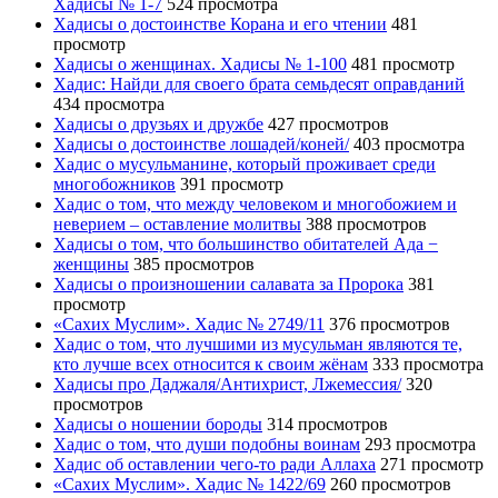
Хадисы № 1-7
524 просмотра
Хадисы о достоинстве Корана и его чтении
481
просмотр
Хадисы о женщинах. Хадисы № 1-100
481 просмотр
Хадис: Найди для своего брата семьдесят оправданий
434 просмотра
Хадисы о друзьях и дружбе
427 просмотров
Хадисы о достоинстве лошадей/коней/
403 просмотра
Хадис о мусульманине, который проживает среди
многобожников
391 просмотр
Хадис о том, что между человеком и многобожием и
неверием – оставление молитвы
388 просмотров
Хадисы о том, что большинство обитателей Ада −
женщины
385 просмотров
Хадисы о произношении салавата за Пророка
381
просмотр
«Сахих Муслим». Хадис № 2749/11
376 просмотров
Хадис о том, что лучшими из мусульман являются те,
кто лучше всех относится к своим жёнам
333 просмотра
Хадисы про Даджаля/Антихрист, Лжемессия/
320
просмотров
Хадисы о ношении бороды
314 просмотров
Хадис о том, что души подобны воинам
293 просмотра
Хадис об оставлении чего-то ради Аллаха
271 просмотр
«Сахих Муслим». Хадис № 1422/69
260 просмотров