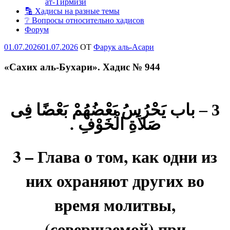
ат-Тирмизи
🔡 Хадисы на разные темы
❔ Вопросы относительно хадисов
Форум
Опубликовано
01.07.2026
01.07.2026
OT
Фарук аль-Асари
«Сахих аль-Бухари». Хадис № 944
3 – باب يَحْرُسُ بَعْضُهُمْ بَعْضًا فِى
صَلاَةِ الْخَوْفِ .
3 – Глава о том, как одни из
них охраняют других во
время молитвы,
(совершаемой) при