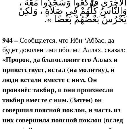
الأُخْرَى فَرَكَعُوا وَسَجَدُوا مَعَهُ ،
وَالنَّاسُ كُلُّهُمْ فِى صَلاَةٍ ، وَلَكِنْ
يَحْرُسُ بَعْضُهُمْ بَعْضًا ».
944 –
Сообщается, что Ибн ‘Аббас, да
будет доволен ими обоими Аллах, сказал:
«Пророк, да благословит его Аллах и
приветствует, встал (на молитву), и
люди встали вместе с ним. Он
произнёс такбир, и они произнесли
такбир вместе с ним. (Затем) он
совершил поясной поклон, и часть из
них совершила поясной поклон (вслед