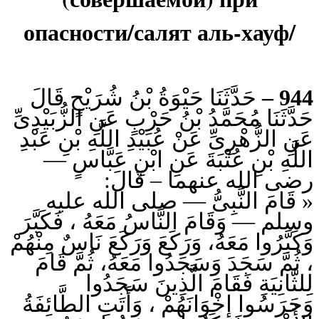
опасности/салят аль-хауф/
حَدَّثَنَا حَيْوَةُ بْنُ شُرَيْحٍ قَالَ
944 –
حَدَّثَنَا مُحَمَّدُ بْنُ حَرْبٍ عَنِ الزُّبَيْدِىِّ
عَنِ الزُّهْرِىِّ عَنْ عُبَيْدِ اللَّهِ بْنِ عَبْدِ
اللَّهِ بْنِ عُتْبَةَ عَنِ ابْنِ عَبَّاسٍ —
رضى الله عنهما – قَالَ:
« قَامَ النَّبِىُّ — صلى الله عليه
وسلم — وَقَامَ النَّاسُ مَعَهُ ، فَكَبَّرَ
وَكَبَّرُوا مَعَهُ، وَرَكَعَ وَرَكَعَ نَاسٌ مِنْهُمْ
، ثُمَّ سَجَدَ وَسَجَدُوا مَعَهُ، ثُمَّ قَامَ
لِلثَّانِيَةِ فَقَامَ الَّذِينَ سَجَدُوا
وَحَرَسُوا إِخْوَانَهُمْ ، وَأَتَتِ الطَّائِفَةُ