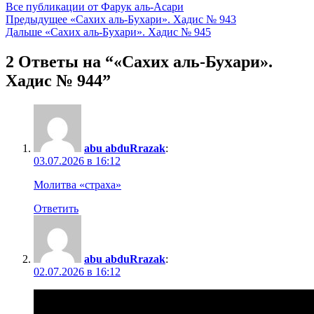
Все публикации от Фарук аль-Асари
Навигация
Предыдущее
«Сахих аль-Бухари». Хадис № 943
Дальше
«Сахих аль-Бухари». Хадис № 945
по
записям
2 Ответы на “«Сахих аль-Бухари».
Хадис № 944”
abu abduRrazak
:
03.07.2026 в 16:12
Молитва «страха»
Ответить
abu abduRrazak
:
02.07.2026 в 16:12