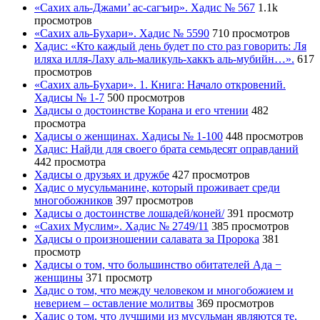
«Сахих аль-Джами’ ас-сагъир». Хадис № 567
1.1k
просмотров
«Сахих аль-Бухари». Хадис № 5590
710 просмотров
Хадис: «Кто каждый день будет по сто раз говорить: Ля
иляха илля-Лаху аль-маликуль-хаккъ аль-мубийн…».
617
просмотров
«Сахих аль-Бухари». 1. Книга: Начало откровений.
Хадисы № 1-7
500 просмотров
Хадисы о достоинстве Корана и его чтении
482
просмотра
Хадисы о женщинах. Хадисы № 1-100
448 просмотров
Хадис: Найди для своего брата семьдесят оправданий
442 просмотра
Хадисы о друзьях и дружбе
427 просмотров
Хадис о мусульманине, который проживает среди
многобожников
397 просмотров
Хадисы о достоинстве лошадей/коней/
391 просмотр
«Сахих Муслим». Хадис № 2749/11
385 просмотров
Хадисы о произношении салавата за Пророка
381
просмотр
Хадисы о том, что большинство обитателей Ада −
женщины
371 просмотр
Хадис о том, что между человеком и многобожием и
неверием – оставление молитвы
369 просмотров
Хадис о том, что лучшими из мусульман являются те,