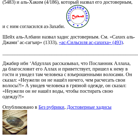
(5483) и аль-Хаким (4/186), который назвал его достоверным,
и с ним согласился аз-Захаби.
Шейх аль-Албани назвал хадис достоверным. См. «Сахих аль-
Джами’ ас-сагъир» (1333),
«ас-Сильсиля ас-сахиха» (493)
.
_______________________________________________________
Джабир ибн ‘Абдуллах рассказывал, что Посланник Аллаха,
да благословит его Аллах и приветствует, пришел к нему в
гости и увидел там человека с взъерошенными волосами. Он
сказал: «Неужели он не нашёл ничего, чем расчесать свои
волосы?!» А увидев человека в грязной одежде, он сказал:
«Неужели он не нашёл воды, чтобы постирать свою
одежду?!»
Опубликовано в
Без рубрики
,
Достоверные хадисы