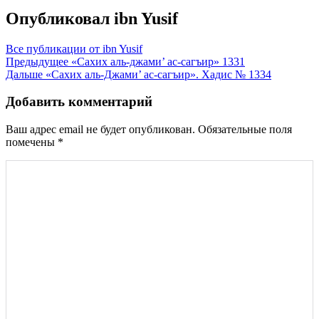
Опубликовал
ibn Yusif
Все публикации от ibn Yusif
Навигация
Предыдущее
«Сахих аль-джами’ ас-сагъир» 1331
Дальше
«Сахих аль-Джами’ ас-сагъир». Хадис № 1334
по
записям
Добавить комментарий
Ваш адрес email не будет опубликован.
Обязательные поля
помечены
*