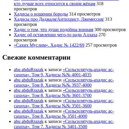
кто лучше всех относится к своим жёнам
318
просмотров
Хадисы о ношении бороды
314 просмотров
Хадисы про Даджаля/Антихрист, Лжемессия/
313
просмотров
Хадис о том, что души подобны воинам
300 просмотров
Хадис об оставлении чего-то ради Аллаха
270
просмотров
«Сахих Муслим». Хадис № 1422/69
257 просмотров
Свежие комментарии
abu abduRrazak
к записи
«Сильсилятуль-ахадис ас-
сахиха». Том 9. Хадисы №№ 4001-4035
abu abduRrazak
к записи
«Сильсилятуль-ахадис ас-
сахиха». Том 8. Хадисы №№ 3937-4000
abu abduRrazak
к записи
«Сильсилятуль-ахадис ас-
сахиха». Том 8. Хадисы №№ 3601-3700
abu abduRrazak
к записи
«Сильсилятуль-ахадис ас-
сахиха». Том 8. Хадисы №№ 3501-3600
abu abduRrazak
к записи
«Сильсилятуль-ахадис ас-
сахиха». Том 8. Хадисы № 3501-4000
abu abduRrazak
к записи
«Сильсилятуль-ахадис ас-
сахиха». Том 7. Хадисы № 3401-3500