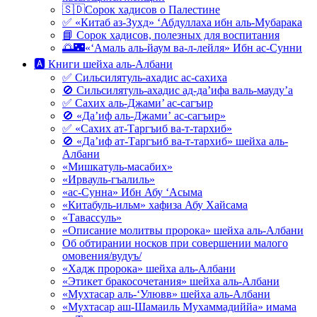
🇸🇩Сорок хадисов о Палестине
✅ «Китаб аз-Зухд» ‘Абдуллаха ибн аль-Мубарака
📘 Сорок хадисов, полезных для воспитания
🌅🌃«‘Амаль аль-йаум ва-л-лейля» Ибн ас-Сунни
🅰 Книги шейха аль-Албани
✅ Сильсилятуль-ахадис ас-сахиха
🚫 Сильсилятуль-ахадис ад-да’ифа валь-мауду’а
✅ Сахих аль-Джами’ ас-сагъир
🚫 «Да’иф аль-Джами’ ас-сагъир»
✅ «Сахих ат-Таргъиб ва-т-тархиб»
🚫 «Да’иф ат-Таргъиб ва-т-тархиб» шейха аль-
Албани
«Мишкатуль-масабих»
«Ирвауль-гъалиль»
«ас-Сунна» Ибн Абу ‘Асыма
«Китабуль-ильм» хафиза Абу Хайсама
«Тавассуль»
«Описание молитвы пророка» шейха аль-Албани
Об обтирании носков при совершении малого
омовения/вудуъ/
«Хадж пророка» шейха аль-Албани
«Этикет бракосочетания» шейха аль-Албани
«Мухтасар аль-‘Улювв» шейха аль-Албани
«Мухтасар аш-Шамаиль Мухаммадиййа» имама