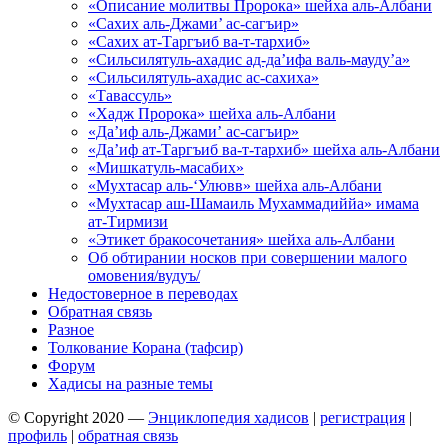
«Описание молитвы Пророка» шейха аль-Албани
«Сахих аль-Джами’ ас-сагъир»
«Сахих ат-Таргъиб ва-т-тархиб»
«Сильсилятуль-ахадис ад-да’ифа валь-мауду’а»
«Сильсилятуль-ахадис ас-сахиха»
«Тавассуль»
«Хадж Пророка» шейха аль-Албани
«Да’иф аль-Джами’ ас-сагъир»
«Да’иф ат-Таргъиб ва-т-тархиб» шейха аль-Албани
«Мишкатуль-масабих»
«Мухтасар аль-‘Улювв» шейха аль-Албани
«Мухтасар аш-Шамаиль Мухаммадиййа» имама
ат-Тирмизи
«Этикет бракосочетания» шейха аль-Албани
Об обтирании носков при совершении малого
омовения/вудуъ/
Недостоверное в переводах
Обратная связь
Разное
Толкование Корана (тафсир)
Форум
Хадисы на разные темы
© Copyright 2020 —
Энциклопедия хадисов
|
регистрация
|
профиль
|
обратная связь