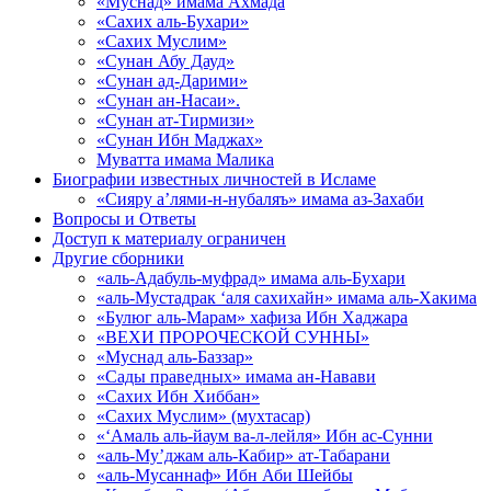
«Муснад» имама Ахмада
«Сахих аль-Бухари»
«Сахих Муслим»
«Сунан Абу Дауд»
«Сунан ад-Дарими»
«Сунан ан-Насаи».
«Сунан ат-Тирмизи»
«Сунан Ибн Маджах»
Муватта имама Малика
Биографии известных личностей в Исламе
«Сияру а’лями-н-нубаляъ» имама аз-Захаби
Вопросы и Ответы
Доступ к материалу ограничен
Другие сборники
«аль-Адабуль-муфрад» имама аль-Бухари
«аль-Мустадрак ‘аля сахихайн» имама аль-Хакима
«Булюг аль-Марам» хафиза Ибн Хаджара
«ВЕХИ ПРОРОЧЕСКОЙ СУННЫ»
«Муснад аль-Баззар»
«Сады праведных» имама ан-Навави
«Сахих Ибн Хиббан»
«Сахих Муслим» (мухтасар)
«‘Амаль аль-йаум ва-л-лейля» Ибн ас-Сунни
«аль-Му’джам аль-Кабир» ат-Табарани
«аль-Мусаннаф» Ибн Аби Шейбы