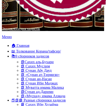
Энциклопедия хадисов
Перейти
Меню
к
содержимому
🏠 Главная
📖 Толкование Корана/тафсир/
📚9 сборников хадисов
📗Сахих аль-Бухари
📗 Сахих Муслим
📗 Сунан Абу Дауд
📗 «Сунан ат-Тирмизи»
📗 Сунан ан-Насаи
📗 Сунан Ибн Маджах
📗 Муватта имама Малика
📗Сунан ад-Дарими
📗»Муснад» имама Ахмада
📕📗📘 Разные сборники хадисов
📘 Сахих Ибн Хузайма