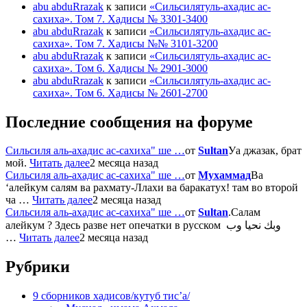
abu abduRrazak
к записи
«Сильсилятуль-ахадис ас-
сахиха». Том 7. Хадисы № 3301-3400
abu abduRrazak
к записи
«Сильсилятуль-ахадис ас-
сахиха». Том 7. Хадисы №№ 3101-3200
abu abduRrazak
к записи
«Сильсилятуль-ахадис ас-
сахиха». Том 6. Хадисы № 2901-3000
abu abduRrazak
к записи
«Сильсилятуль-ахадис ас-
сахиха». Том 6. Хадисы № 2601-2700
Последние сообщения на форуме
Сильсиля аль-ахадис ас-сахиха" ше …
от
Sultan
Уа джазак, брат
мой.
Читать далее
2 месяца назад
Сильсиля аль-ахадис ас-сахиха" ше …
от
Мухаммад
Ва
‘алейкум салям ва рахмату-Ллахи ва баракатух! там во второй
ча …
Читать далее
2 месяца назад
Сильсиля аль-ахадис ас-сахиха" ше …
от
Sultan
.Салам
алейкум ? Здесь разве нет опечатки в русском وبك نحيا وب
…
Читать далее
2 месяца назад
Рубрики
9 сборников хадисов/кутуб тис’а/