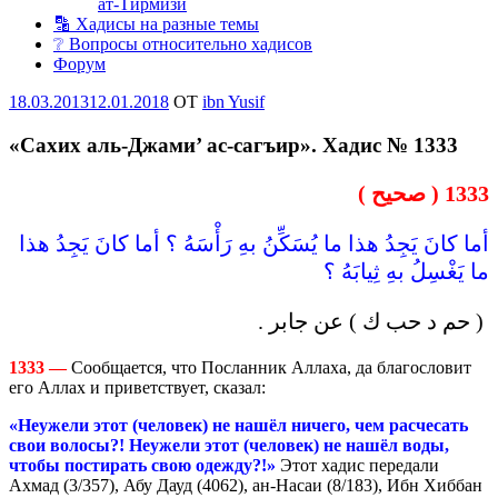
ат-Тирмизи
🔡 Хадисы на разные темы
❔ Вопросы относительно хадисов
Форум
Опубликовано
18.03.2013
12.01.2018
OT
ibn Yusif
«Сахих аль-Джами’ ас-сагъир». Хадис № 1333
1333 ( صحيح )
أما كانَ يَجِدُ هذا ما يُسَكِّنُ بهِ رَأْسَهُ ؟ أما كانَ يَجِدُ هذا
ما يَغْسِلُ بهِ ثِيابَهُ ؟
( حم د حب ك ) عن جابر .
1333 —
Сообщается, что Посланник Аллаха, да благословит
его Аллах и приветствует, сказал:
«Неужели этот (человек) не нашёл ничего, чем расчесать
свои волосы?! Неужели этот (человек) не нашёл воды,
чтобы постирать свою одежду?!»
Этот хадис передали
Ахмад (3/357), Абу Дауд (4062), ан-Насаи (8/183), Ибн Хиббан