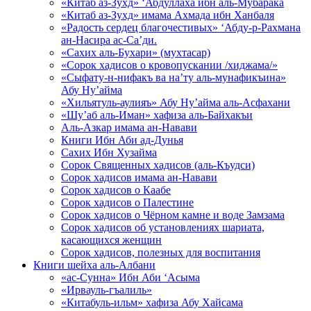
«Китаб аз-Зухд» ‘Абдуллаха ибн аль-Мубарака
«Китаб аз-Зухд» имама Ахмада ибн Ханбаля
«Радость сердец благочестивых» ‘Абду-р-Рахмана
ан-Насира ас-Са’ди.
«Сахих аль-Бухари» (мухтасар)
«Сорок хадисов о кровопускании /хиджама/»
«Сыфату-н-нифакъ ва на’ту аль-мунафикъина»
Абу Ну’айма
«Хильятуль-аулияъ» Абу Ну’айма аль-Асфахани
«Шу’аб аль-Иман» хафиза аль-Байхакъи
Аль-Азкар имама ан-Навави
Книги Ибн Аби ад-Дунья
Сахих Ибн Хузайма
Сорок Священных хадисов (аль-Къудси)
Сорок хадисов имама ан-Навави
Сорок хадисов о Каабе
Сорок хадисов о Палестине
Сорок хадисов о Чёрном камне и воде Замзама
Сорок хадисов об установлениях шариата,
касающихся женщин
Сорок хадисов, полезных для воспитания
Книги шейха аль-Албани
«ас-Сунна» Ибн Аби ‘Асыма
«Ирвауль-гъалиль»
«Китабуль-ильм» хафиза Абу Хайсама