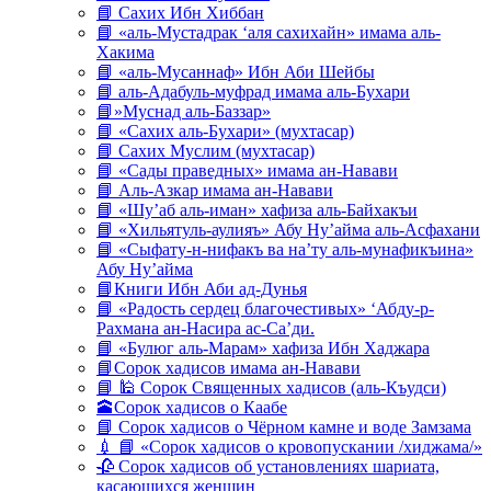
📘 Сахих Ибн Хиббан
📘 «аль-Мустадрак ‘аля сахихайн» имама аль-
Хакима
📘 «аль-Мусаннаф» Ибн Аби Шейбы
📘 аль-Адабуль-муфрад имама аль-Бухари
📘»Муснад аль-Баззар»
📘 «Сахих аль-Бухари» (мухтасар)
📘 Сахих Муслим (мухтасар)
📘 «Сады праведных» имама ан-Навави
📘 Аль-Азкар имама ан-Навави
📘 «Шу’аб аль-иман» хафиза аль-Байхакъи
📘 «Хильятуль-аулияъ» Абу Ну’айма аль-Асфахани
📘 «Сыфату-н-нифакъ ва на’ту аль-мунафикъина»
Абу Ну’айма
📘Книги Ибн Аби ад-Дунья
📘 «Радость сердец благочестивых» ‘Абду-р-
Рахмана ан-Насира ас-Са’ди.
📘 «Булюг аль-Марам» хафиза Ибн Хаджара
📘Сорок хадисов имама ан-Навави
📘 🕌 Сорок Священных хадисов (аль-Къудси)
🕋Сорок хадисов о Каабе
📘 Сорок хадисов о Чёрном камне и воде Замзама
💉 📘 «Сорок хадисов о кровопускании /хиджама/»
🥀 Сорок хадисов об установлениях шариата,
касающихся женщин