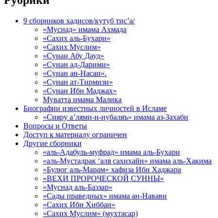
9 сборников хадисов/кутуб тис’а/
«Муснад» имама Ахмада
«Сахих аль-Бухари»
«Сахих Муслим»
«Сунан Абу Дауд»
«Сунан ад-Дарими»
«Сунан ан-Насаи».
«Сунан ат-Тирмизи»
«Сунан Ибн Маджах»
Муватта имама Малика
Биографии известных личностей в Исламе
«Сияру а’лями-н-нубаляъ» имама аз-Захаби
Вопросы и Ответы
Доступ к материалу ограничен
Другие сборники
«аль-Адабуль-муфрад» имама аль-Бухари
«аль-Мустадрак ‘аля сахихайн» имама аль-Хакима
«Булюг аль-Марам» хафиза Ибн Хаджара
«ВЕХИ ПРОРОЧЕСКОЙ СУННЫ»
«Муснад аль-Баззар»
«Сады праведных» имама ан-Навави
«Сахих Ибн Хиббан»
«Сахих Муслим» (мухтасар)