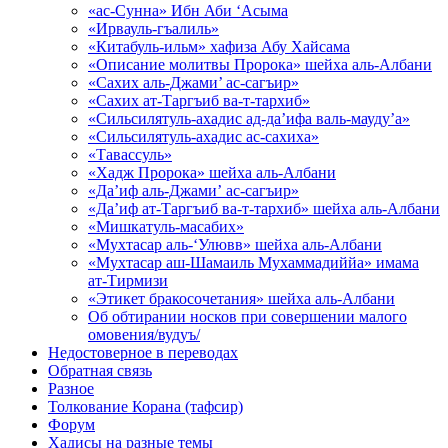
«ас-Сунна» Ибн Аби ‘Асыма
«Ирвауль-гъалиль»
«Китабуль-ильм» хафиза Абу Хайсама
«Описание молитвы Пророка» шейха аль-Албани
«Сахих аль-Джами’ ас-сагъир»
«Сахих ат-Таргъиб ва-т-тархиб»
«Сильсилятуль-ахадис ад-да’ифа валь-мауду’а»
«Сильсилятуль-ахадис ас-сахиха»
«Тавассуль»
«Хадж Пророка» шейха аль-Албани
«Да’иф аль-Джами’ ас-сагъир»
«Да’иф ат-Таргъиб ва-т-тархиб» шейха аль-Албани
«Мишкатуль-масабих»
«Мухтасар аль-‘Улювв» шейха аль-Албани
«Мухтасар аш-Шамаиль Мухаммадиййа» имама
ат-Тирмизи
«Этикет бракосочетания» шейха аль-Албани
Об обтирании носков при совершении малого
омовения/вудуъ/
Недостоверное в переводах
Обратная связь
Разное
Толкование Корана (тафсир)
Форум
Хадисы на разные темы