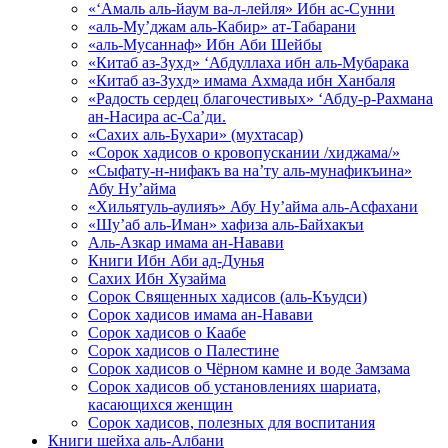
«‘Амаль аль-йаум ва-л-лейля» Ибн ас-Сунни
«аль-Му’джам аль-Кабир» ат-Табарани
«аль-Мусаннаф» Ибн Аби Шейбы
«Китаб аз-Зухд» ‘Абдуллаха ибн аль-Мубарака
«Китаб аз-Зухд» имама Ахмада ибн Ханбаля
«Радость сердец благочестивых» ‘Абду-р-Рахмана
ан-Насира ас-Са’ди.
«Сахих аль-Бухари» (мухтасар)
«Сорок хадисов о кровопускании /хиджама/»
«Сыфату-н-нифакъ ва на’ту аль-мунафикъина»
Абу Ну’айма
«Хильятуль-аулияъ» Абу Ну’айма аль-Асфахани
«Шу’аб аль-Иман» хафиза аль-Байхакъи
Аль-Азкар имама ан-Навави
Книги Ибн Аби ад-Дунья
Сахих Ибн Хузайма
Сорок Священных хадисов (аль-Къудси)
Сорок хадисов имама ан-Навави
Сорок хадисов о Каабе
Сорок хадисов о Палестине
Сорок хадисов о Чёрном камне и воде Замзама
Сорок хадисов об установлениях шариата,
касающихся женщин
Сорок хадисов, полезных для воспитания
Книги шейха аль-Албани