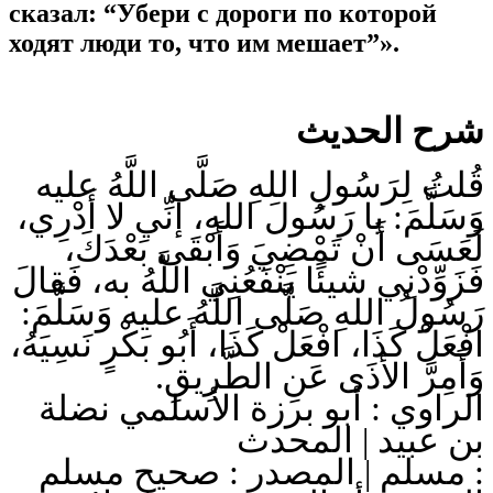
сказал: “Убери с дороги по которой
ходят люди то, что им мешает”».
شرح الحديث
قُلتُ لِرَسُولِ اللهِ صَلَّى اللَّهُ عليه
وَسَلَّمَ: يا رَسُولَ اللهِ، إنِّي لا أَدْرِي،
لَعَسَى أَنْ تَمْضِيَ وَأَبْقَى بَعْدَكَ،
فَزَوِّدْنِي شيئًا يَنْفَعُنِي اللَّهُ به، فَقالَ
رَسُولُ اللهِ صَلَّى اللَّهُ عليه وَسَلَّمَ:
افْعَلْ كَذَا، افْعَلْ كَذَا، أَبُو بَكْرٍ نَسِيَهُ،
وَأَمِرَّ الأذَى عَنِ الطَّرِيقِ.
الراوي : أبو برزة الأسلمي نضلة
بن عبيد | المحدث
: مسلم | المصدر : صحيح مسلم