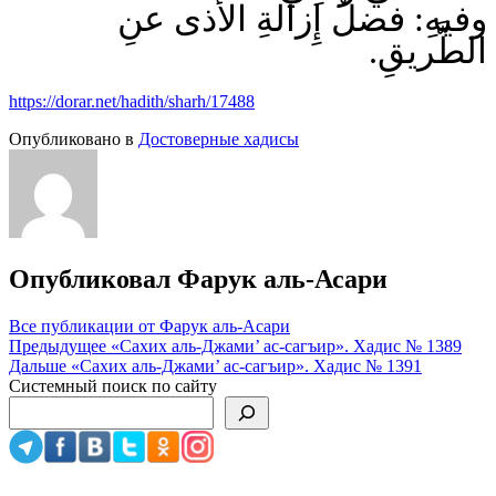
وفيهِ: فضلُ إِزالةِ الأَذى عنِ
الطَّريقِ.
https://dorar.net/hadith/sharh/17488
Опубликовано в
Достоверные хадисы
Опубликовал
Фарук аль-Асари
Все публикации от Фарук аль-Асари
Навигация
Предыдущее
«Сахих аль-Джами’ ас-сагъир». Хадис № 1389
Дальше
«Сахих аль-Джами’ ас-сагъир». Хадис № 1391
по
Системный поиск по сайту
записям