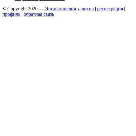
© Copyright 2020 —
Энциклопедия хадисов
|
регистрация
|
профиль
|
обратная связь
Wisteria Theme by
WPFriendship
⋅
Powered by
WordPress