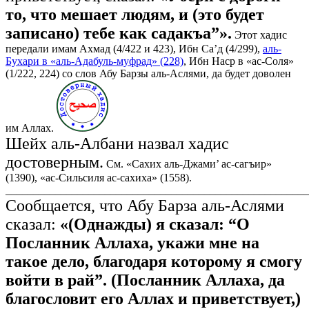
то, что мешает людям, и (это будет
записано) тебе как садакъа”».
Этот хадис
передали имам Ахмад (4/422 и 423), Ибн Са’д (4/299),
аль-
Бухари в «аль-Адабуль-муфрад» (228)
, Ибн Наср в «ас-Соля»
(1/222, 224) со слов Абу Барзы аль-Аслями, да будет доволен
им Аллах.
Шейх аль-Албани назвал хадис
достоверным.
См. «Сахих аль-Джами’ ас-сагъир»
(1390), «ас-Сильсиля ас-сахиха» (1558).
_______________________________________________________
Сообщается, что Абу Барза аль-Аслями
сказал:
«(Однажды) я сказал: “О
Посланник Аллаха, укажи мне на
такое дело, благодаря которому я смогу
войти в рай”. (Посланник Аллаха, да
благословит его Аллах и приветствует,)