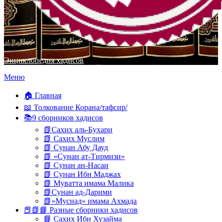
Энциклопедия хадисов
Перейти
Меню
к
содержимому
🏠 Главная
📖 Толкование Корана/тафсир/
📚9 сборников хадисов
📗Сахих аль-Бухари
📗 Сахих Муслим
📗 Сунан Абу Дауд
📗 «Сунан ат-Тирмизи»
📗 Сунан ан-Насаи
📗 Сунан Ибн Маджах
📗 Муватта имама Малика
📗Сунан ад-Дарими
📗»Муснад» имама Ахмада
📕📗📘 Разные сборники хадисов
📘 Сахих Ибн Хузайма