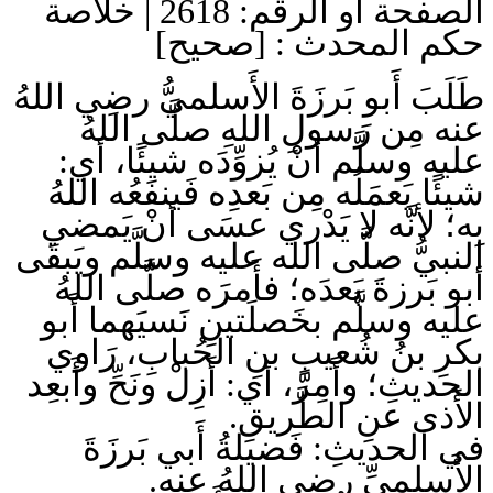
الصفحة أو الرقم: 2618 | خلاصة
حكم المحدث : [صحيح]
طَلَبَ أَبو بَرزَةَ الأَسلميُّ رضِي اللهُ
عنه مِن رَسولِ اللهِ صلَّى اللهُ
عليه وسلَّم أنْ يُزوِّدَه شيئًا، أي:
شيئًا يَعمَلُه مِن بَعدِه فَينفَعُه اللهُ
بِه؛ لأنَّه لا يَدْري عسَى أنْ يَمضي
النبيُّ صلَّى الله عليه وسلَّم ويَبقَى
أبو بَرزةَ بَعدَه؛ فأَمرَه صلَّى اللهُ
عليه وسلَّم بخَصلَتينِ نَسيَهما أَبو
بكرِ بنُ شُعيبِ بنِ الحُبابِ، رَاوي
الحديثِ؛ وأَمِرَّ، أي: أَزِلْ ونَحِّ وأَبعِد
الأَذى عنِ الطَّريقِ.
في الحديثِ: فَضيلةُ أَبي بَرزَةَ
الأَسلميِّ رضِي اللهُ عنه.