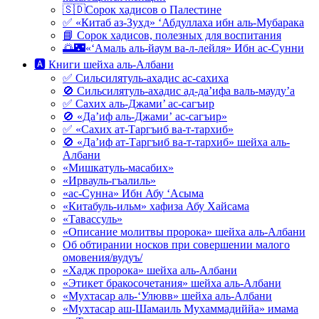
🇸🇩Сорок хадисов о Палестине
✅ «Китаб аз-Зухд» ‘Абдуллаха ибн аль-Мубарака
📘 Сорок хадисов, полезных для воспитания
🌅🌃«‘Амаль аль-йаум ва-л-лейля» Ибн ас-Сунни
🅰 Книги шейха аль-Албани
✅ Сильсилятуль-ахадис ас-сахиха
🚫 Сильсилятуль-ахадис ад-да’ифа валь-мауду’а
✅ Сахих аль-Джами’ ас-сагъир
🚫 «Да’иф аль-Джами’ ас-сагъир»
✅ «Сахих ат-Таргъиб ва-т-тархиб»
🚫 «Да’иф ат-Таргъиб ва-т-тархиб» шейха аль-
Албани
«Мишкатуль-масабих»
«Ирвауль-гъалиль»
«ас-Сунна» Ибн Абу ‘Асыма
«Китабуль-ильм» хафиза Абу Хайсама
«Тавассуль»
«Описание молитвы пророка» шейха аль-Албани
Об обтирании носков при совершении малого
омовения/вудуъ/
«Хадж пророка» шейха аль-Албани
«Этикет бракосочетания» шейха аль-Албани
«Мухтасар аль-‘Улювв» шейха аль-Албани
«Мухтасар аш-Шамаиль Мухаммадиййа» имама