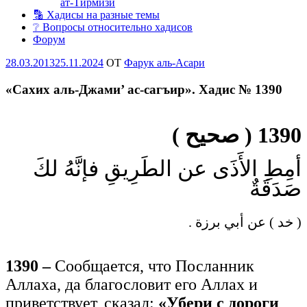
ат-Тирмизи
🔡 Хадисы на разные темы
❔ Вопросы относительно хадисов
Форум
Опубликовано
28.03.2013
25.11.2024
OT
Фарук аль-Асари
«Сахих аль-Джами’ ас-сагъир». Хадис № 1390
1390 ( صحيح )
أمِطِ الأَذَى عن الطَرِيقِ فإنَّهُ لكَ
صَدَقَةٌ
( خد ) عن أبي برزة .
1390 –
Сообщается, что Посланник
Аллаха, да благословит его Аллах и
приветствует, сказал:
«Убери с дороги