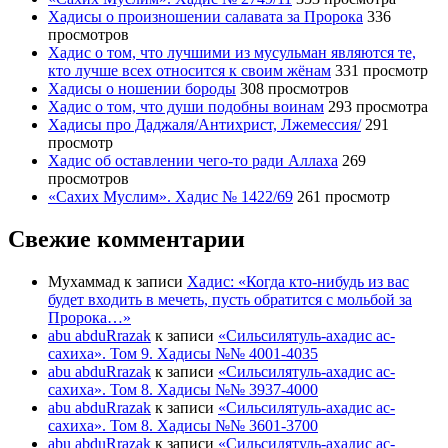
Хадисы о произношении салавата за Пророка
336
просмотров
Хадис о том, что лучшими из мусульман являются те,
кто лучше всех относится к своим жёнам
331 просмотр
Хадисы о ношении бороды
308 просмотров
Хадис о том, что души подобны воинам
293 просмотра
Хадисы про Даджаля/Антихрист, Лжемессия/
291
просмотр
Хадис об оставлении чего-то ради Аллаха
269
просмотров
«Сахих Муслим». Хадис № 1422/69
261 просмотр
Свежие комментарии
Мухаммад
к записи
Хадис: «Когда кто-нибудь из вас
будет входить в мечеть, пусть обратится с мольбой за
Пророка…»
abu abduRrazak
к записи
«Сильсилятуль-ахадис ас-
сахиха». Том 9. Хадисы №№ 4001-4035
abu abduRrazak
к записи
«Сильсилятуль-ахадис ас-
сахиха». Том 8. Хадисы №№ 3937-4000
abu abduRrazak
к записи
«Сильсилятуль-ахадис ас-
сахиха». Том 8. Хадисы №№ 3601-3700
abu abduRrazak
к записи
«Сильсилятуль-ахадис ас-