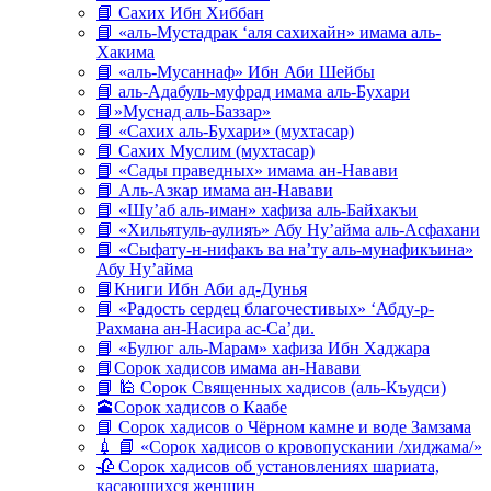
📘 Сахих Ибн Хиббан
📘 «аль-Мустадрак ‘аля сахихайн» имама аль-
Хакима
📘 «аль-Мусаннаф» Ибн Аби Шейбы
📘 аль-Адабуль-муфрад имама аль-Бухари
📘»Муснад аль-Баззар»
📘 «Сахих аль-Бухари» (мухтасар)
📘 Сахих Муслим (мухтасар)
📘 «Сады праведных» имама ан-Навави
📘 Аль-Азкар имама ан-Навави
📘 «Шу’аб аль-иман» хафиза аль-Байхакъи
📘 «Хильятуль-аулияъ» Абу Ну’айма аль-Асфахани
📘 «Сыфату-н-нифакъ ва на’ту аль-мунафикъина»
Абу Ну’айма
📘Книги Ибн Аби ад-Дунья
📘 «Радость сердец благочестивых» ‘Абду-р-
Рахмана ан-Насира ас-Са’ди.
📘 «Булюг аль-Марам» хафиза Ибн Хаджара
📘Сорок хадисов имама ан-Навави
📘 🕌 Сорок Священных хадисов (аль-Къудси)
🕋Сорок хадисов о Каабе
📘 Сорок хадисов о Чёрном камне и воде Замзама
💉 📘 «Сорок хадисов о кровопускании /хиджама/»
🥀 Сорок хадисов об установлениях шариата,
касающихся женщин