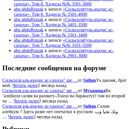
сахиха». Том 8. Хадисы №№ 3501-3600
abu abduRrazak
к записи
«Сильсилятуль-ахадис ас-
сахиха». Том 8. Хадисы № 3501-4000
abu abduRrazak
к записи
«Сильсилятуль-ахадис ас-
сахиха». Том 7. Хадисы № 3401-3500
abu abduRrazak
к записи
«Сильсилятуль-ахадис ас-
сахиха». Том 7. Хадисы № 3301-3400
abu abduRrazak
к записи
«Сильсилятуль-ахадис ас-
сахиха». Том 7. Хадисы №№ 3101-3200
abu abduRrazak
к записи
«Сильсилятуль-ахадис ас-
сахиха». Том 6. Хадисы № 2901-3000
Последние сообщения на форуме
Сильсиля аль-ахадис ас-сахиха" ше …
от
Sultan
Уа джазак, брат
мой.
Читать далее
2 месяца назад
Сильсиля аль-ахадис ас-сахиха" ше …
от
Мухаммад
Ва
‘алейкум салям ва рахмату-Ллахи ва баракатух! там во второй
ча …
Читать далее
2 месяца назад
Сильсиля аль-ахадис ас-сахиха" ше …
от
Sultan
.Салам
алейкум ? Здесь разве нет опечатки в русском وبك نحيا وب
…
Читать далее
2 месяца назад
Рубрики