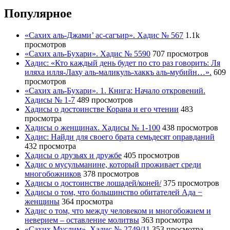
Популярное
«Сахих аль-Джами’ ас-сагъир». Хадис № 567
1.1k
просмотров
«Сахих аль-Бухари». Хадис № 5590
707 просмотров
Хадис: «Кто каждый день будет по сто раз говорить: Ля
иляха илля-Лаху аль-маликуль-хаккъ аль-мубийн…».
609
просмотров
«Сахих аль-Бухари». 1. Книга: Начало откровений.
Хадисы № 1-7
489 просмотров
Хадисы о достоинстве Корана и его чтении
483
просмотра
Хадисы о женщинах. Хадисы № 1-100
438 просмотров
Хадис: Найди для своего брата семьдесят оправданий
432 просмотра
Хадисы о друзьях и дружбе
405 просмотров
Хадис о мусульманине, который проживает среди
многобожников
378 просмотров
Хадисы о достоинстве лошадей/коней/
375 просмотров
Хадисы о том, что большинство обитателей Ада −
женщины
364 просмотра
Хадис о том, что между человеком и многобожием и
неверием – оставление молитвы
363 просмотра
«Сахих Муслим». Хадис № 2749/11
353 просмотра