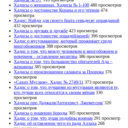
Хадисы о женщинах. Хадисы № 1-100
480 просмотров
Хадисы о достоинстве Корана и его чтении
474
просмотра
Хадис: Найди для своего брата семьдесят оправданий
432 просмотра
Хадисы о друзьях и дружбе
423 просмотра
Хадисы о достоинстве лошадей/коней/
396 просмотров
Хадис о мусульманине, который проживает среди
многобожников
388 просмотров
Хадис о том, что между человеком и многобожием и
неверием – оставление молитвы
386 просмотров
Хадисы о том, что большинство обитателей Ада −
женщины
385 просмотров
Хадисы о произношении салавата за Пророка
376
просмотров
«Сахих Муслим». Хадис № 2749/11
373 просмотра
Хадис о том, что лучшими из мусульман являются те,
кто лучше всех относится к своим жёнам
330
просмотров
Хадисы про Даджаля/Антихрист, Лжемессия/
320
просмотров
Хадисы о ношении бороды
305 просмотров
Хадис о том, что души подобны воинам
291 просмотр
Хадис об оставлении чего-то ради Аллаха
268