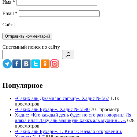
Имя
*
Email
*
Сайт
Системный поиск по сайту
Популярное
«Сахих аль-Джами’ ас-сагъир». Хадис № 567
1.1k
просмотров
«Сахих аль-Бухари». Хадис № 5590
701 просмотр
Хадис: «Кто каждый день будет по сто раз говорить: Ля
иляха илля-Лаху аль-маликуль-хаккъ аль-мубийн…».
628
просмотров
«Сахих аль-Бухари». 1. Книга: Начало откровений.
Хадисы № 1-7
518 просмотров