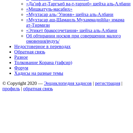
«Да’иф ат-Таргъиб ва-т-тархиб» шейха аль-Албани
«Мишкатуль-масабих»
«Мухтасар аль-‘Улювв» шейха аль-Албани
«Мухтасар аш-Шамаиль Мухаммадиййа» имама
ат-Тирмизи
«Этикет бракосочетания» шейха аль-Албани
Об обтирании носков при совершении малого
омовения/вудуъ/
Недостоверное в переводах
Обратная связь
Разное
Толкование Корана (тафсир)
Форум
Хадисы на разные темы
© Copyright 2020 —
Энциклопедия хадисов
|
регистрация
|
профиль
|
обратная связь
Wisteria Theme by
WPFriendship
⋅
Powered by
WordPress