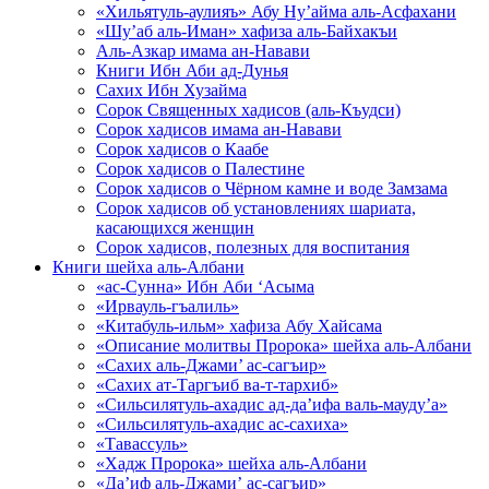
«Хильятуль-аулияъ» Абу Ну’айма аль-Асфахани
«Шу’аб аль-Иман» хафиза аль-Байхакъи
Аль-Азкар имама ан-Навави
Книги Ибн Аби ад-Дунья
Сахих Ибн Хузайма
Сорок Священных хадисов (аль-Къудси)
Сорок хадисов имама ан-Навави
Сорок хадисов о Каабе
Сорок хадисов о Палестине
Сорок хадисов о Чёрном камне и воде Замзама
Сорок хадисов об установлениях шариата,
касающихся женщин
Сорок хадисов, полезных для воспитания
Книги шейха аль-Албани
«ас-Сунна» Ибн Аби ‘Асыма
«Ирвауль-гъалиль»
«Китабуль-ильм» хафиза Абу Хайсама
«Описание молитвы Пророка» шейха аль-Албани
«Сахих аль-Джами’ ас-сагъир»
«Сахих ат-Таргъиб ва-т-тархиб»
«Сильсилятуль-ахадис ад-да’ифа валь-мауду’а»
«Сильсилятуль-ахадис ас-сахиха»
«Тавассуль»
«Хадж Пророка» шейха аль-Албани
«Да’иф аль-Джами’ ас-сагъир»