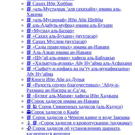
📘 Сахих Ибн Хиббан
📘 «аль-Мустадрак ‘аля сахихайн» имама аль-
Хакима
📘 «аль-Мусаннаф» Ибн Аби Шейбы
📘 аль-Адабуль-муфрад имама аль-Бухари
📘»Муснад аль-Баззар»
📘 «Сахих аль-Бухари» (мухтасар)
📘 Сахих Муслим (мухтасар)
📘 «Сады праведных» имама ан-Навави
📘 Аль-Азкар имама ан-Навави
📘 «Шу’аб аль-иман» хафиза аль-Байхакъи
📘 «Хильятуль-аулияъ» Абу Ну’айма аль-Асфахани
📘 «Сыфату-н-нифакъ ва на’ту аль-мунафикъина»
Абу Ну’айма
📘Книги Ибн Аби ад-Дунья
📘 «Радость сердец благочестивых» ‘Абду-р-
Рахмана ан-Насира ас-Са’ди.
📘 «Булюг аль-Марам» хафиза Ибн Хаджара
📘Сорок хадисов имама ан-Навави
📘 🕌 Сорок Священных хадисов (аль-Къудси)
🕋Сорок хадисов о Каабе
📘 Сорок хадисов о Чёрном камне и воде Замзама
💉 📘 «Сорок хадисов о кровопускании /хиджама/»
🥀 Сорок хадисов об установлениях шариата,
касающихся женщин