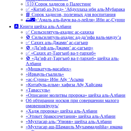
🇸🇩Сорок хадисов о Палестине
✅ «Китаб аз-Зухд» ‘Абдуллаха ибн аль-Мубарака
📘 Сорок хадисов, полезных для воспитания
🌅🌃«‘Амаль аль-йаум ва-л-лейля» Ибн ас-Сунни
🅰 Книги шейха аль-Албани
✅ Сильсилятуль-ахадис ас-сахиха
🚫 Сильсилятуль-ахадис ад-да’ифа валь-мауду’а
✅ Сахих аль-Джами’ ас-сагъир
🚫 «Да’иф аль-Джами’ ас-сагъир»
✅ «Сахих ат-Таргъиб ва-т-тархиб»
🚫 «Да’иф ат-Таргъиб ва-т-тархиб» шейха аль-
Албани
«Мишкатуль-масабих»
«Ирвауль-гъалиль»
«ас-Сунна» Ибн Абу ‘Асыма
«Китабуль-ильм» хафиза Абу Хайсама
«Тавассуль»
«Описание молитвы пророка» шейха аль-Албани
Об обтирании носков при совершении малого
омовения/вудуъ/
«Хадж пророка» шейха аль-Албани
«Этикет бракосочетания» шейха аль-Албани
«Мухтасар аль-‘Улювв» шейха аль-Албани
«Мухтасар аш-Шамаиль Мухаммадиййа» имама