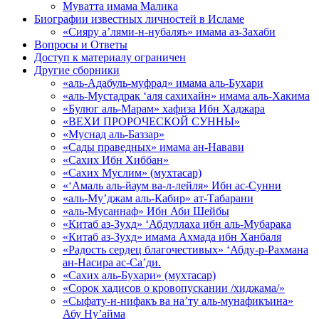
Муватта имама Малика
Биографии известных личностей в Исламе
«Сияру а’лями-н-нубаляъ» имама аз-Захаби
Вопросы и Ответы
Доступ к материалу ограничен
Другие сборники
«аль-Адабуль-муфрад» имама аль-Бухари
«аль-Мустадрак ‘аля сахихайн» имама аль-Хакима
«Булюг аль-Марам» хафиза Ибн Хаджара
«ВЕХИ ПРОРОЧЕСКОЙ СУННЫ»
«Муснад аль-Баззар»
«Сады праведных» имама ан-Навави
«Сахих Ибн Хиббан»
«Сахих Муслим» (мухтасар)
«‘Амаль аль-йаум ва-л-лейля» Ибн ас-Сунни
«аль-Му’джам аль-Кабир» ат-Табарани
«аль-Мусаннаф» Ибн Аби Шейбы
«Китаб аз-Зухд» ‘Абдуллаха ибн аль-Мубарака
«Китаб аз-Зухд» имама Ахмада ибн Ханбаля
«Радость сердец благочестивых» ‘Абду-р-Рахмана
ан-Насира ас-Са’ди.
«Сахих аль-Бухари» (мухтасар)
«Сорок хадисов о кровопускании /хиджама/»
«Сыфату-н-нифакъ ва на’ту аль-мунафикъина»
Абу Ну’айма