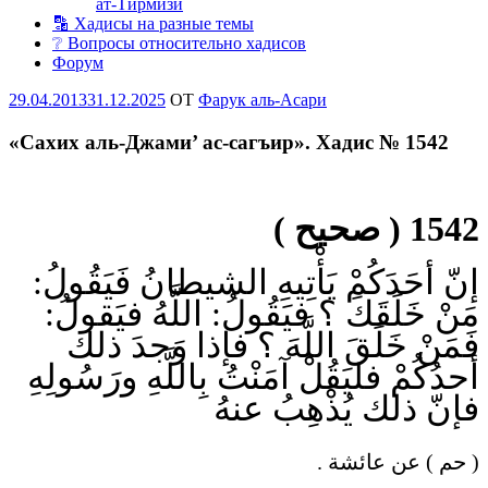
ат-Тирмизи
🔡 Хадисы на разные темы
❔ Вопросы относительно хадисов
Форум
Опубликовано
29.04.2013
31.12.2025
OT
Фарук аль-Асари
«Сахих аль-Джами’ ас-сагъир». Хадис № 1542
1542 ( صحيح )
إنّ أحَدَكُمْ يَأْتِيهِ الشيطانُ فَيَقُولُ:
مَنْ خَلَقَكَ ؟ فيَقُولُ: اللَّهُ فيَقولُ:
فَمَنْ خَلَقَ اللَّهَ ؟ فإذا وَجدَ ذلك
أحدُكُمْ فليَقُلْ آمَنْتُ بِاللَّهِ ورَسُولِهِ
فإنّ ذلك يُذْهِبُ عنهُ
( حم ) عن عائشة .