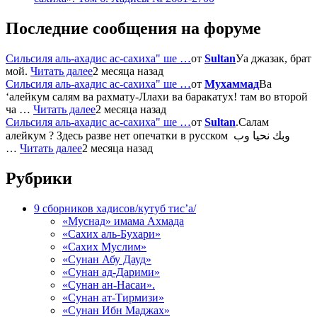
Последние сообщения на форуме
Сильсиля аль-ахадис ас-сахиха" ше …
от
Sultan
Уа джазак, брат
мой.
Читать далее
2 месяца назад
Сильсиля аль-ахадис ас-сахиха" ше …
от
Мухаммад
Ва
‘алейкум салям ва рахмату-Ллахи ва баракатух! там во второй
ча …
Читать далее
2 месяца назад
Сильсиля аль-ахадис ас-сахиха" ше …
от
Sultan
.Салам
алейкум ? Здесь разве нет опечатки в русском وبك نحيا وب
…
Читать далее
2 месяца назад
Рубрики
9 сборников хадисов/кутуб тис’а/
«Муснад» имама Ахмада
«Сахих аль-Бухари»
«Сахих Муслим»
«Сунан Абу Дауд»
«Сунан ад-Дарими»
«Сунан ан-Насаи».
«Сунан ат-Тирмизи»
«Сунан Ибн Маджах»