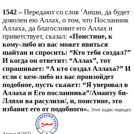
1542 –
Передают со слов ‘Аиши, да будет
доволен ею Аллах, о том, что Посланник
Аллаха, да благословит его Аллах и
приветствует, сказал:
«Поистине, к
кому-либо из вас может явиться
шайтан и спросить: “Кто тебя создал?”
И когда он ответит: “Аллах”, тот
спрашивает: “А кто создал Аллаха?” И
если с кем-либо из вас произойдет
подобное, пусть скажет: “Я уверовал в
Аллаха и Его посланника”/Аманту би-
Лляхи ва расулихи/, и, поистине, это
избавит его от подобного».
Этот хадис передал
Ахмад (6/257).