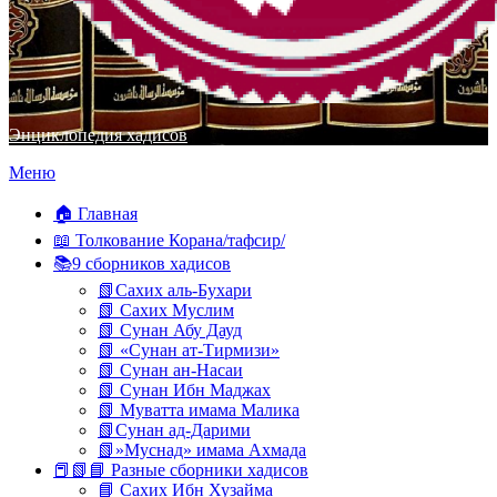
Энциклопедия хадисов
Перейти
Меню
к
содержимому
🏠 Главная
📖 Толкование Корана/тафсир/
📚9 сборников хадисов
📗Сахих аль-Бухари
📗 Сахих Муслим
📗 Сунан Абу Дауд
📗 «Сунан ат-Тирмизи»
📗 Сунан ан-Насаи
📗 Сунан Ибн Маджах
📗 Муватта имама Малика
📗Сунан ад-Дарими
📗»Муснад» имама Ахмада
📕📗📘 Разные сборники хадисов
📘 Сахих Ибн Хузайма