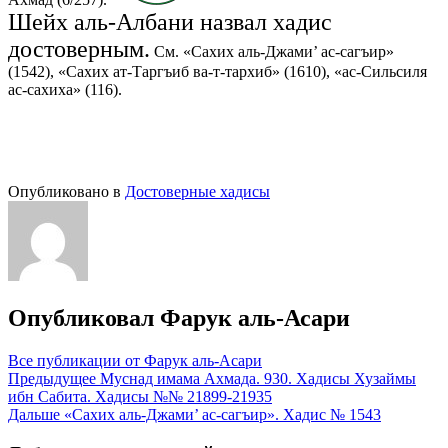
Шейх аль-Албани назвал хадис
достоверным.
См. «Сахих аль-Джами’ ас-сагъир»
(1542), «Сахих ат-Таргъиб ва-т-тархиб» (1610), «ас-Сильсиля
ас-сахиха» (116).
Опубликовано в
Достоверные хадисы
Опубликовал
Фарук аль-Асари
Все публикации от Фарук аль-Асари
Навигация
Предыдущее
Муснад имама Ахмада. 930. Хадисы Хузаймы
ибн Сабита. Хадисы №№ 21899-21935
по
Дальше
«Сахих аль-Джами’ ас-сагъир». Хадис № 1543
записям