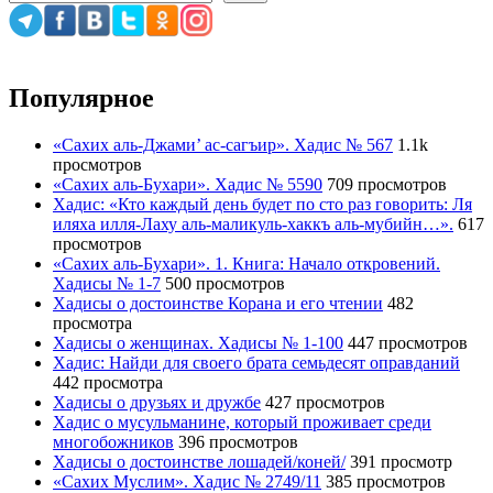
Популярное
«Сахих аль-Джами’ ас-сагъир». Хадис № 567
1.1k
просмотров
«Сахих аль-Бухари». Хадис № 5590
709 просмотров
Хадис: «Кто каждый день будет по сто раз говорить: Ля
иляха илля-Лаху аль-маликуль-хаккъ аль-мубийн…».
617
просмотров
«Сахих аль-Бухари». 1. Книга: Начало откровений.
Хадисы № 1-7
500 просмотров
Хадисы о достоинстве Корана и его чтении
482
просмотра
Хадисы о женщинах. Хадисы № 1-100
447 просмотров
Хадис: Найди для своего брата семьдесят оправданий
442 просмотра
Хадисы о друзьях и дружбе
427 просмотров
Хадис о мусульманине, который проживает среди
многобожников
396 просмотров
Хадисы о достоинстве лошадей/коней/
391 просмотр
«Сахих Муслим». Хадис № 2749/11
385 просмотров