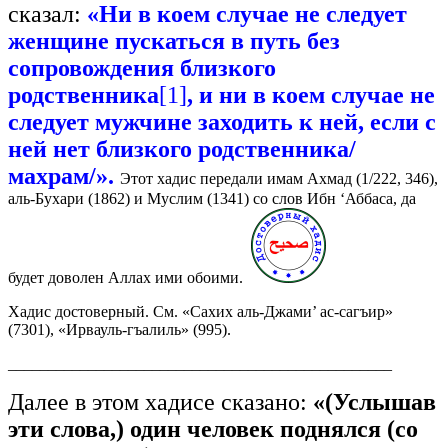
сказал:
«Ни в коем случае не следует
женщине пускаться в путь без
сопровождения близкого
родственника
[1]
, и ни в коем случае не
следует мужчине заходить к ней, если с
ней нет близкого родственника/
махрам/».
Этот хадис передали имам Ахмад (1/222, 346),
аль-Бухари (1862) и Муслим (1341) со слов Ибн ‘Аббаса, да
будет доволен Аллах ими обоими.
Хадис достоверный. См. «Сахих аль-Джами’ ас-сагъир»
(7301), «Ирвауль-гъалиль» (995).
________________________________________________
Далее в этом хадисе сказано:
«(Услышав
эти слова,) один человек поднялся (со