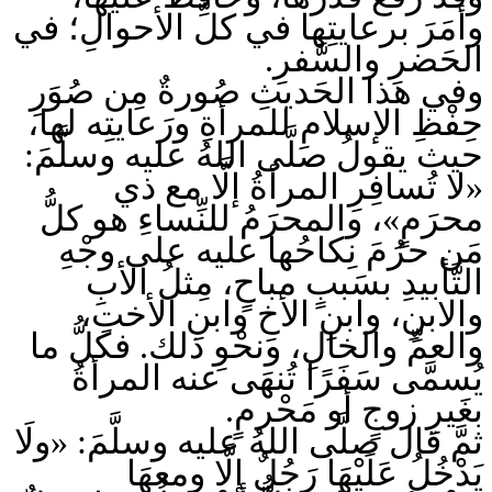
وأمَرَ برعايتِها في كلِّ الأحوالِ؛ في
الحَضرِ والسَّفرِ.
وفي هذا الحَديثِ صُورةٌ مِن صُوَرِ
حِفْظِ الإسلامِ للمرأةِ ورَعايتِه لها،
حيث يقولُ صلَّى اللهُ عليه وسلَّمَ:
«لا تُسافِرِ المرأةُ إلَّا مع ذي
محرَمٍ»، والمحرَمُ للنِّساءِ هو كلُّ
مَن حرُمَ نِكاحُها عليه على وجْهِ
التَّأبيدِ بسَببٍ مباحٍ، مِثلُ الأبِ
والابنِ، وابنِ الأخِ وابنِ الأختِ،
والعمِّ والخالِ، ونحْوِ ذلك. فكلُّ ما
يُسمَّى سَفَرًا تُنهَى عنه المرأةُ
بغَيرِ زوجٍ أو مَحْرمٍ.
ثمَّ قال صلَّى اللهُ عليه وسلَّمَ: «ولَا
يَدْخُلُ عَلَيْهَا رَجُلٌ إلَّا ومعهَا