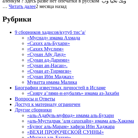
алейкум ? Здесь разве нет опечатки в русском وبك نحيا وب
…
Читать далее
2 месяца назад
Рубрики
9 сборников хадисов/кутуб тис’а/
«Муснад» имама Ахмада
«Сахих аль-Бухари»
«Сахих Муслим»
«Сунан Абу Дауд»
«Сунан ад-Дарими»
«Сунан ан-Насаи».
«Сунан ат-Тирмизи»
«Сунан Ибн Маджах»
Муватта имама Малика
Биографии известных личностей в Исламе
«Сияру а’лями-н-нубаляъ» имама аз-Захаби
Вопросы и Ответы
Доступ к материалу ограничен
Другие сборники
«аль-Адабуль-муфрад» имама аль-Бухари
«аль-Мустадрак ‘аля сахихайн» имама аль-Хакима
«Булюг аль-Марам» хафиза Ибн Хаджара
«ВЕХИ ПРОРОЧЕСКОЙ СУННЫ»
«Муснад аль-Баззар»