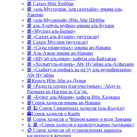
📘 Сахих Ибн Хиббан
📘 «аль-Мустадрак ‘аля сахихайн» имама аль-
Хакима
📘 «аль-Мусаннаф» Ибн Аби Шейбы
📘 аль-Адабуль-муфрад имама аль-Бухари
📘»Муснад аль-Баззар»
📘 «Сахих аль-Бухари» (мухтасар)
📘 Сахих Муслим (мухтасар)
📘 «Сады праведных» имама ан-Навави
📘 Аль-Азкар имама ан-Навави
📘 «Шу’аб аль-иман» хафиза аль-Байхакъи
📘 «Хильятуль-аулияъ» Абу Ну’айма аль-Асфахани
📘 «Сыфату-н-нифакъ ва на’ту аль-мунафикъина»
Абу Ну’айма
📘Книги Ибн Аби ад-Дунья
📘 «Радость сердец благочестивых» ‘Абду-р-
Рахмана ан-Насира ас-Са’ди.
📘 «Булюг аль-Марам» хафиза Ибн Хаджара
📘Сорок хадисов имама ан-Навави
📘 🕌 Сорок Священных хадисов (аль-Къудси)
🕋Сорок хадисов о Каабе
📘 Сорок хадисов о Чёрном камне и воде Замзама
💉 📘 «Сорок хадисов о кровопускании /хиджама/»
🥀 Сорок хадисов об установлениях шариата,
касающихся женщин