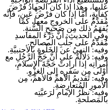
عليها، وهذا إذا كان الجِهادُ فرْضَ
كِفايةٍ، أمَّا إذا كان فرْضَ عَينٍ، فإنَّه
مُقدَّمٌ على الخروجِ معها، كما
يُفهَمُ ذلك مِن صَحيحِ السُّنةِ.
وفي الحديثِ: أنَّ دَرْءَ المفاسدِ
مُقدَّمٌ على جلْبِ المصالحِ.
وفيه: النهيُ عن الخَلْوةِ بالأجنبيَّةِ.
وفيه: دَلالةٌ على أنَّ حَجَّ الرَّجُلِ مع
امرأتِه إذا أرادتْ حَجَّةَ الإسلامِ،
أَوْلَى مِن سَفَرِه إلى الغزْوِ.
وفيه: تَقديمُ الأهمِّ فالأهمِّ، مِن
الأمورِ المُتعارِضةِ.
وفيه: نظَرُ الإمامِ لرَعيَّتِه
بالمَصلحةِ.