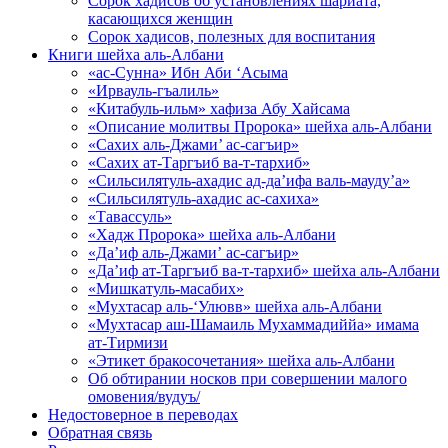
Сорок хадисов об установлениях шариата,
касающихся женщин
Сорок хадисов, полезных для воспитания
Книги шейха аль-Албани
«ас-Сунна» Ибн Аби ‘Асыма
«Ирвауль-гъалиль»
«Китабуль-ильм» хафиза Абу Хайсама
«Описание молитвы Пророка» шейха аль-Албани
«Сахих аль-Джами’ ас-сагъир»
«Сахих ат-Таргъиб ва-т-тархиб»
«Сильсилятуль-ахадис ад-да’ифа валь-мауду’а»
«Сильсилятуль-ахадис ас-сахиха»
«Тавассуль»
«Хадж Пророка» шейха аль-Албани
«Да’иф аль-Джами’ ас-сагъир»
«Да’иф ат-Таргъиб ва-т-тархиб» шейха аль-Албани
«Мишкатуль-масабих»
«Мухтасар аль-‘Улювв» шейха аль-Албани
«Мухтасар аш-Шамаиль Мухаммадиййа» имама
ат-Тирмизи
«Этикет бракосочетания» шейха аль-Албани
Об обтирании носков при совершении малого
омовения/вудуъ/
Недостоверное в переводах
Обратная связь