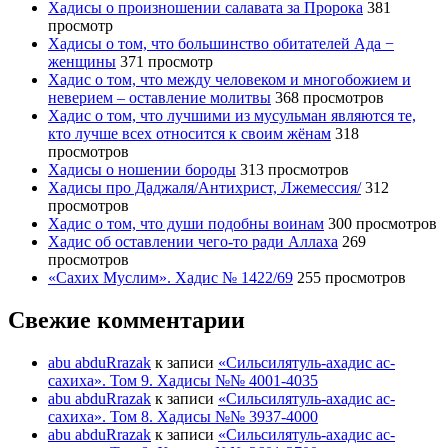
Хадисы о произношении салавата за Пророка
381
просмотр
Хадисы о том, что большинство обитателей Ада −
женщины
371 просмотр
Хадис о том, что между человеком и многобожием и
неверием – оставление молитвы
368 просмотров
Хадис о том, что лучшими из мусульман являются те,
кто лучше всех относится к своим жёнам
318
просмотров
Хадисы о ношении бороды
313 просмотров
Хадисы про Даджаля/Антихрист, Лжемессия/
312
просмотров
Хадис о том, что души подобны воинам
300 просмотров
Хадис об оставлении чего-то ради Аллаха
269
просмотров
«Сахих Муслим». Хадис № 1422/69
255 просмотров
Свежие комментарии
abu abduRrazak
к записи
«Сильсилятуль-ахадис ас-
сахиха». Том 9. Хадисы №№ 4001-4035
abu abduRrazak
к записи
«Сильсилятуль-ахадис ас-
сахиха». Том 8. Хадисы №№ 3937-4000
abu abduRrazak
к записи
«Сильсилятуль-ахадис ас-