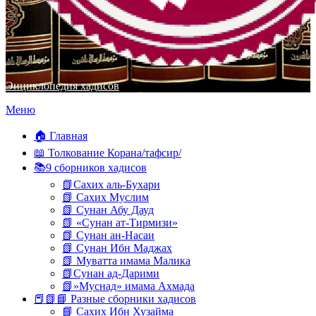
Энциклопедия хадисов
Перейти
Меню
к
содержимому
🏠 Главная
📖 Толкование Корана/тафсир/
📚9 сборников хадисов
📗Сахих аль-Бухари
📗 Сахих Муслим
📗 Сунан Абу Дауд
📗 «Сунан ат-Тирмизи»
📗 Сунан ан-Насаи
📗 Сунан Ибн Маджах
📗 Муватта имама Малика
📗Сунан ад-Дарими
📗»Муснад» имама Ахмада
📕📗📘 Разные сборники хадисов
📘 Сахих Ибн Хузайма