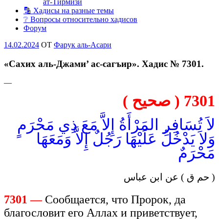
ат-Тирмизи
🔡 Хадисы на разные темы
❔ Вопросы относительно хадисов
Форум
Опубликовано
14.02.2024
OT
Фарук аль-Асари
«Сахих аль-Джами’ ас-сагъир». Хадис № 7301.
—
7301 ( صحيح )
لاَ تُسَافِرِ المَرْأَةُ إِلاَّ مَعَ ذِي مَحْرَمٍ
وَلاَ يَدْخُلُ عَلَيْهَا رَجُلٌ إِلاَّ وَمَعَهَا
مَحْرَمٌ
( حم ق ) عن ابن عباس
7301 —
Сообщается, что Пророк, да
благословит его Аллах и приветствует,