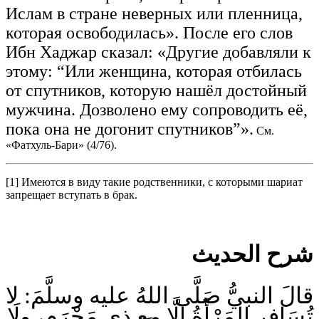
Ислам в стране неверных или пленница,
которая освободилась». После его слов
Ибн Хаджар сказал: «Другие добавляли к
этому: “Или женщина, которая отбилась
от спутников, которую нашёл достойный
мужчина. Дозволено ему сопроводить её,
пока она не догонит спутников”».
См.
«Фатхуль-Бари» (4/76).
[1] Имеются в виду такие родственники, с которыми шариат
запрещает вступать в брак.
شرح الحديث
قالَ النبيُّ صَلَّى اللهُ عليه وسلَّمَ: لا
تُسَافِرِ المَرْأَةُ إلَّا مع ذِي مَحْرَمٍ، ولَا