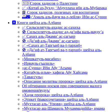
🇸🇩Сорок хадисов о Палестине
✅ «Китаб аз-Зухд» ‘Абдуллаха ибн аль-Мубарака
📘 Сорок хадисов, полезных для воспитания
🌅🌃«‘Амаль аль-йаум ва-л-лейля» Ибн ас-Сунни
🅰 Книги шейха аль-Албани
✅ Сильсилятуль-ахадис ас-сахиха
🚫 Сильсилятуль-ахадис ад-да’ифа валь-мауду’а
✅ Сахих аль-Джами’ ас-сагъир
🚫 «Да’иф аль-Джами’ ас-сагъир»
✅ «Сахих ат-Таргъиб ва-т-тархиб»
🚫 «Да’иф ат-Таргъиб ва-т-тархиб» шейха аль-
Албани
«Мишкатуль-масабих»
«Ирвауль-гъалиль»
«ас-Сунна» Ибн Абу ‘Асыма
«Китабуль-ильм» хафиза Абу Хайсама
«Тавассуль»
«Описание молитвы пророка» шейха аль-Албани
Об обтирании носков при совершении малого
омовения/вудуъ/
«Хадж пророка» шейха аль-Албани
«Этикет бракосочетания» шейха аль-Албани
«Мухтасар аль-‘Улювв» шейха аль-Албани
«Мухтасар аш-Шамаиль Мухаммадиййа» имама