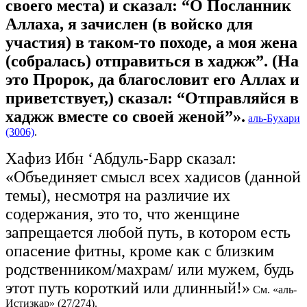
своего места) и сказал: “О Посланник
Аллаха, я зачислен (в войско для
участия) в таком-то походе, а моя жена
(собралась) отправиться в хаджж”. (На
это Пророк, да благословит его Аллах и
приветствует,) сказал: “Отправляйся в
хаджж вместе со своей женой”».
аль-Бухари
(3006)
.
Хафиз Ибн ‘Абдуль-Барр сказал:
«Объединяет смысл всех хадисов (данной
темы), несмотря на различие их
содержания, это то, что женщине
запрещается любой путь, в котором есть
опасение фитны, кроме как с близким
родственником/махрам/ или мужем, будь
этот путь короткий или длинный!»
См. «аль-
Истизкар» (27/274).