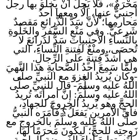
مَحْرَمٌ»، فلا يَحِلُّ أنْ يخلُوَ بها رجلٌ
أجنبيٌّ عنها، إلَّا ومعها أحدُ
مَحارمِها؛ لأنَّ سَدَّ الذَّرائعِ مَقصدٌ
شَرعيٌّ. وفي مَنْعِ السَّفرِ والخَلْوةِ
بالنِّساءِ الأجنبياِت سَدٌّ لذرائعَ لا
تُحصَى، ومنْعٌ لفِتنةِ النِّساءِ، التي
هي أَشدُّ فِتنةٍ على الرِّجالِ.
ولَمَّا سَمِعَ أحدُ الصَّحابةِ هذا النَّهيَ
-وكان يُريدُ الغزوَ مع النبيِّ صلَّى
اللهُ عليه وسلَّمَ- قال للنبيِّ صلَّى
اللهُ عليه وسلَّمَ: إنَّ امرأتَه تُريدُ
الحجَّ وهو يُريدُ الخروجَ للجهادِ،
فأيِّ الأمرينِ يَفعَلُ؟ فأمَرَه النبيُّ
صلَّى اللهُ عليه وسلَّمَ بالخروجِ مع
زَوجتِه للحجِّ؛ ليكونَ مَحرَمًا لها،
ولتَستطيعَ أداءَ الفريضةِ الواجبةِ