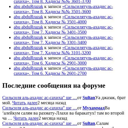
сахиха». Том 8. Хадисы №№ 3601-3700
abu abduRrazak
к записи
«Сильсилятуль-ахадис ас-
сахиха». Том 8. Хадисы №№ 3501-3600
abu abduRrazak
к записи
«Сильсилятуль-ахадис ас-
сахиха». Том 8. Хадисы № 3501-4000
abu abduRrazak
к записи
«Сильсилятуль-ахадис ас-
сахиха». Том 7. Хадисы № 3401-3500
abu abduRrazak
к записи
«Сильсилятуль-ахадис ас-
сахиха». Том 7. Хадисы № 3301-3400
abu abduRrazak
к записи
«Сильсилятуль-ахадис ас-
сахиха». Том 7. Хадисы №№ 3101-3200
abu abduRrazak
к записи
«Сильсилятуль-ахадис ас-
сахиха». Том 6. Хадисы № 2901-3000
abu abduRrazak
к записи
«Сильсилятуль-ахадис ас-
сахиха». Том 6. Хадисы № 2601-2700
Последние сообщения на форуме
Сильсиля аль-ахадис ас-сахиха" ше …
от
Sultan
Уа джазак, брат
мой.
Читать далее
2 месяца назад
Сильсиля аль-ахадис ас-сахиха" ше …
от
Мухаммад
Ва
‘алейкум салям ва рахмату-Ллахи ва баракатух! там во второй
ча …
Читать далее
2 месяца назад
Сильсиля аль-ахадис ас-сахиха" ше …
от
Sultan
.Салам