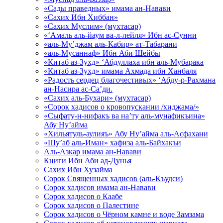
«Сады праведных» имама ан-Навави
«Сахих Ибн Хиббан»
«Сахих Муслим» (мухтасар)
«‘Амаль аль-йаум ва-л-лейля» Ибн ас-Сунни
«аль-Му’джам аль-Кабир» ат-Табарани
«аль-Мусаннаф» Ибн Аби Шейбы
«Китаб аз-Зухд» ‘Абдуллаха ибн аль-Мубарака
«Китаб аз-Зухд» имама Ахмада ибн Ханбаля
«Радость сердец благочестивых» ‘Абду-р-Рахмана
ан-Насира ас-Са’ди.
«Сахих аль-Бухари» (мухтасар)
«Сорок хадисов о кровопускании /хиджама/»
«Сыфату-н-нифакъ ва на’ту аль-мунафикъина»
Абу Ну’айма
«Хильятуль-аулияъ» Абу Ну’айма аль-Асфахани
«Шу’аб аль-Иман» хафиза аль-Байхакъи
Аль-Азкар имама ан-Навави
Книги Ибн Аби ад-Дунья
Сахих Ибн Хузайма
Сорок Священных хадисов (аль-Къудси)
Сорок хадисов имама ан-Навави
Сорок хадисов о Каабе
Сорок хадисов о Палестине
Сорок хадисов о Чёрном камне и воде Замзама