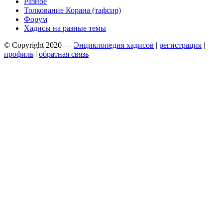
Разное
Толкование Корана (тафсир)
Форум
Хадисы на разные темы
© Copyright 2020 —
Энциклопедия хадисов
|
регистрация
|
профиль
|
обратная связь
Wisteria Theme by
WPFriendship
⋅
Powered by
WordPress