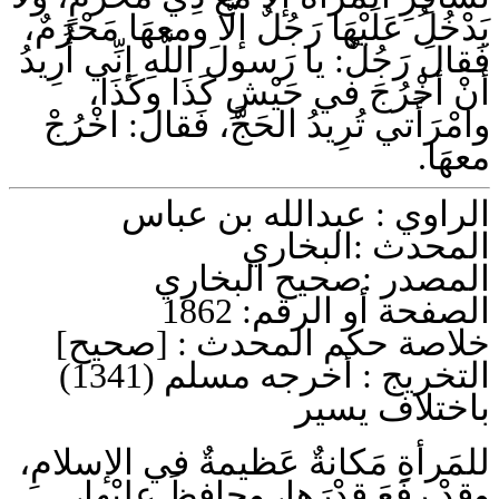
يَدْخُلُ عَلَيْهَا رَجُلٌ إلَّا ومعهَا مَحْرَمٌ،
فَقالَ رَجُلٌ: يا رَسولَ اللَّهِ إنِّي أُرِيدُ
أنْ أخْرُجَ في جَيْشِ كَذَا وكَذَا،
وامْرَأَتي تُرِيدُ الحَجَّ، فَقالَ: اخْرُجْ
معهَا.
الراوي :
عبدالله بن عباس
المحدث :
البخاري
المصدر :
صحيح البخاري
1862
الصفحة أو الرقم:
خلاصة حكم المحدث :
[صحيح]
التخريج :
أخرجه مسلم (1341)
باختلاف يسير
للمَرأةِ مَكانةٌ عَظيمةٌ في الإسلامِ،
وقدْ رفَعَ قدْرَها، وحافظَ عليْها،