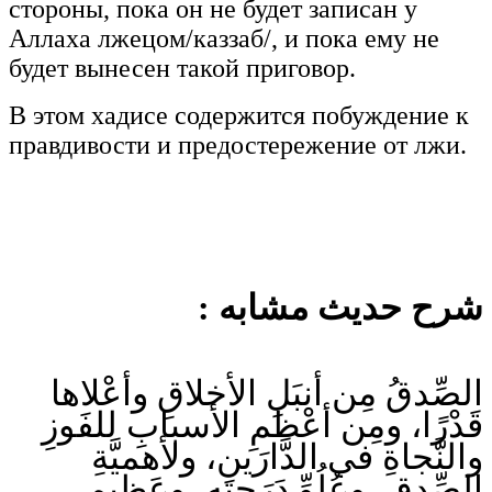
стороны, пока он не будет записан у
Аллаха лжецом/каззаб/, и пока ему не
будет вынесен такой приговор.
В этом хадисе содержится побуждение к
правдивости и предостережение от лжи.
شرح حديث مشابه :
الصِّدقُ مِن أنبَلِ الأخلاقِ وأعْلاها
قَدْرًا، ومِن أعْظمِ الأسبابِ للفَوزِ
والنَّجاةِ في الدَّارَينِ، ولأهميَّةِ
الصِّدقِ، وعُلُوِّ دَرَجتِه، وعَظيمِ