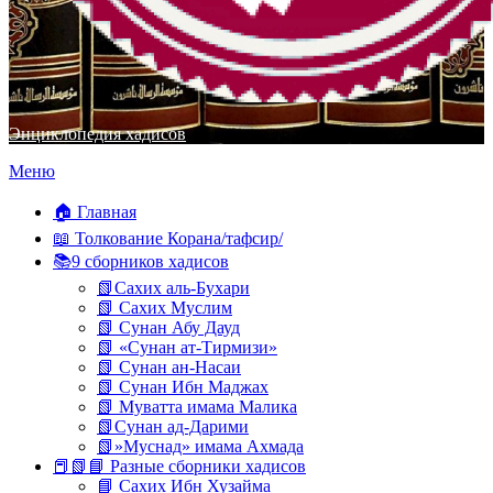
Энциклопедия хадисов
Перейти
Меню
к
содержимому
🏠 Главная
📖 Толкование Корана/тафсир/
📚9 сборников хадисов
📗Сахих аль-Бухари
📗 Сахих Муслим
📗 Сунан Абу Дауд
📗 «Сунан ат-Тирмизи»
📗 Сунан ан-Насаи
📗 Сунан Ибн Маджах
📗 Муватта имама Малика
📗Сунан ад-Дарими
📗»Муснад» имама Ахмада
📕📗📘 Разные сборники хадисов
📘 Сахих Ибн Хузайма