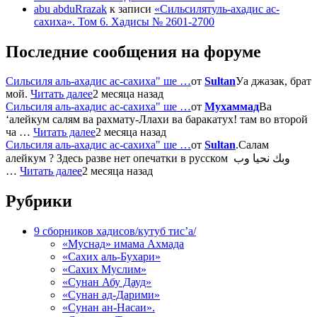
abu abduRrazak
к записи
«Сильсилятуль-ахадис ас-
сахиха». Том 6. Хадисы № 2601-2700
Последние сообщения на форуме
Сильсиля аль-ахадис ас-сахиха" ше …
от
Sultan
Уа джазак, брат
мой.
Читать далее
2 месяца назад
Сильсиля аль-ахадис ас-сахиха" ше …
от
Мухаммад
Ва
‘алейкум салям ва рахмату-Ллахи ва баракатух! там во второй
ча …
Читать далее
2 месяца назад
Сильсиля аль-ахадис ас-сахиха" ше …
от
Sultan
.Салам
алейкум ? Здесь разве нет опечатки в русском وبك نحيا وب
…
Читать далее
2 месяца назад
Рубрики
9 сборников хадисов/кутуб тис’а/
«Муснад» имама Ахмада
«Сахих аль-Бухари»
«Сахих Муслим»
«Сунан Абу Дауд»
«Сунан ад-Дарими»
«Сунан ан-Насаи».