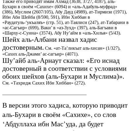
Также его приводят имам Ахмад (3638, 3727, 4187), аль-
Бухари в своём «Сахихе» (6094) и «аль-Адабуль-муфрад»
(386), Муслим (2607/105), Абу Дауд (4989), ат-Тирмизи (1971),
Ибн Аби Шейба (8/590, 591), Ибн Хиббан в
«Раудатуль-‘укъаляъ» (стр. 51), ат-Таялиси (247), ат-Табарани в
«ас-Сагъир» (699), Ваки’ в «аз-Зухд» (397), аль-Багъави в
«Шарху-с-Сунна» (3574), Абу Ну’айм в «аль-Хилья» (5/43).
Шейх аль-Албани назвал хадис
достоверным.
См. «ат-Та’ликъат аль-хисан» (1/327),
«Сахих аль-Джами’ ас-сагъир» (4071).
Шу’айб аль-Арнаут сказал: «Его иснад
достоверный в соответствии с условиями
обоих шейхов (аль-Бухари и Муслима)».
См. «Тахридж Сахих Ибн Хиббан» (272).
____________________________________
В версии этого хадиса, которую приводит
аль-Бухари в своём «Сахихе», со слов
‘Абдуллаха ибн Мас’уда, да будет