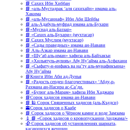
📘 Сахих Ибн Хиббан
📘 «аль-Мустадрак ‘аля сахихайн» имама аль-
Хакима
📘 «аль-Мусаннаф» Ибн Аби Шейбы
📘 аль-Адабуль-муфрад имама аль-Бухари
📘»Муснад аль-Баззар»
📘 «Сахих аль-Бухари» (мухтасар)
📘 Сахих Муслим (мухтасар)
📘 «Сады праведных» имама ан-Навави
📘 Аль-Азкар имама ан-Навави
📘 «Шу’аб аль-иман» хафиза аль-Байхакъи
📘 «Хильятуль-аулияъ» Абу Ну’айма аль-Асфахани
📘 «Сыфату-н-нифакъ ва на’ту аль-мунафикъина»
Абу Ну’айма
📘Книги Ибн Аби ад-Дунья
📘 «Радость сердец благочестивых» ‘Абду-р-
Рахмана ан-Насира ас-Са’ди.
📘 «Булюг аль-Марам» хафиза Ибн Хаджара
📘Сорок хадисов имама ан-Навави
📘 🕌 Сорок Священных хадисов (аль-Къудси)
🕋Сорок хадисов о Каабе
📘 Сорок хадисов о Чёрном камне и воде Замзама
💉 📘 «Сорок хадисов о кровопускании /хиджама/»
🥀 Сорок хадисов об установлениях шариата,
касающихся женщин