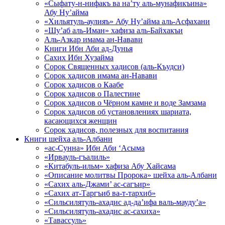
«Сыфату-н-нифакъ ва на’ту аль-мунафикъина»
Абу Ну’айма
«Хильятуль-аулияъ» Абу Ну’айма аль-Асфахани
«Шу’аб аль-Иман» хафиза аль-Байхакъи
Аль-Азкар имама ан-Навави
Книги Ибн Аби ад-Дунья
Сахих Ибн Хузайма
Сорок Священных хадисов (аль-Къудси)
Сорок хадисов имама ан-Навави
Сорок хадисов о Каабе
Сорок хадисов о Палестине
Сорок хадисов о Чёрном камне и воде Замзама
Сорок хадисов об установлениях шариата,
касающихся женщин
Сорок хадисов, полезных для воспитания
Книги шейха аль-Албани
«ас-Сунна» Ибн Аби ‘Асыма
«Ирвауль-гъалиль»
«Китабуль-ильм» хафиза Абу Хайсама
«Описание молитвы Пророка» шейха аль-Албани
«Сахих аль-Джами’ ас-сагъир»
«Сахих ат-Таргъиб ва-т-тархиб»
«Сильсилятуль-ахадис ад-да’ифа валь-мауду’а»
«Сильсилятуль-ахадис ас-сахиха»
«Тавассуль»