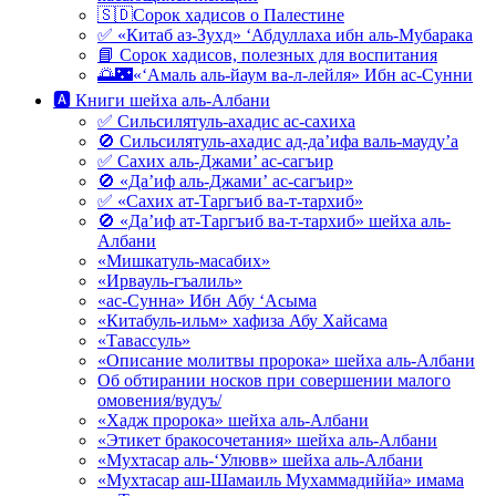
🇸🇩Сорок хадисов о Палестине
✅ «Китаб аз-Зухд» ‘Абдуллаха ибн аль-Мубарака
📘 Сорок хадисов, полезных для воспитания
🌅🌃«‘Амаль аль-йаум ва-л-лейля» Ибн ас-Сунни
🅰 Книги шейха аль-Албани
✅ Сильсилятуль-ахадис ас-сахиха
🚫 Сильсилятуль-ахадис ад-да’ифа валь-мауду’а
✅ Сахих аль-Джами’ ас-сагъир
🚫 «Да’иф аль-Джами’ ас-сагъир»
✅ «Сахих ат-Таргъиб ва-т-тархиб»
🚫 «Да’иф ат-Таргъиб ва-т-тархиб» шейха аль-
Албани
«Мишкатуль-масабих»
«Ирвауль-гъалиль»
«ас-Сунна» Ибн Абу ‘Асыма
«Китабуль-ильм» хафиза Абу Хайсама
«Тавассуль»
«Описание молитвы пророка» шейха аль-Албани
Об обтирании носков при совершении малого
омовения/вудуъ/
«Хадж пророка» шейха аль-Албани
«Этикет бракосочетания» шейха аль-Албани
«Мухтасар аль-‘Улювв» шейха аль-Албани
«Мухтасар аш-Шамаиль Мухаммадиййа» имама