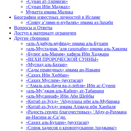
«Сунан ат-Тирмизи»
«Сунан Ибн Маджах»
Муватта имама Малика
Биографии известных личностей в Исламе
«Сияру а’лями-н-нубаляъ» имама аз-Захаби
Вопросы и Ответы
Доступ к материалу ограничен
Другие сборники
«аль-Адабуль-муфрад» имама аль-Бухари
«аль-Мустадрак ‘аля сахихайн» имама аль-Хакима
«Булюг аль-Марам» хафиза Ибн Хаджара
«ВЕХИ ПРОРОЧЕСКОЙ СУННЫ»
«Муснад аль-Баззар»
«Сады праведных» имама ан-Навави
«Сахих Ибн Хиббан»
«Сахих Муслим» (мухтасар)
«‘Амаль аль-йаум ва-л-лейля» Ибн ас-Сунни
«аль-Му’джам аль-Кабир» ат-Табарани
«аль-Мусаннаф» Ибн Аби Шейбы
«Китаб аз-Зухд» ‘Абдуллаха ибн аль-Мубарака
«Китаб аз-Зухд» имама Ахмада ибн Ханбаля
«Радость сердец благочестивых» ‘Абду-р-Рахмана
ан-Насира ас-Са’ди.
«Сахих аль-Бухари» (мухтасар)
«Сорок хадисов о кровопускании /хиджама/»