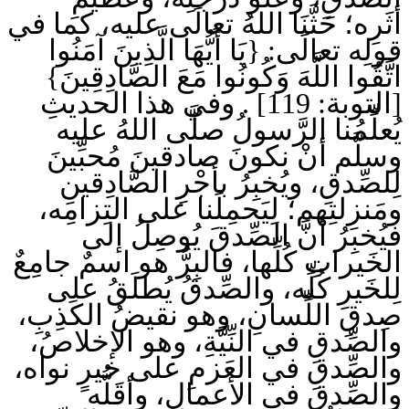
أثَرِه؛ حَثَّنَا اللهُ تعالَى عليه، كما في
قولِه تعالَى: {يَا أَيُّهَا الَّذِينَ آمَنُوا
اتَّقُوا اللَّهَ وَكُونُوا مَعَ الصَّادِقِينَ}
[التوبة: 119] . وفي هذا الحديثِ
يُعلِّمُنا الرَّسولُ صلَّى اللهُ عليه
وسلَّم أنْ نكونَ صادقينَ مُحبِّينَ
لِلصِّدقِ، ويُخبِرُ بأجْرِ الصَّادِقينِ
ومَنزِلتِهم؛ لِيَحمِلَنا على التِزامِه،
فيُخبِرُ أنَّ الصِّدقَ يُوصِلُ إلى
الخَيراتِ كُلِّها، فالبِرُّ هو اسمٌ جامِعٌ
لِلخَيرِ كُلِّه، والصِّدقُ يُطلَقُ على
صِدقِ اللِّسانِ، وهو نقيضُ الكَذِبِ،
والصِّدقِ في النِّيَّةِ، وهو الإخلاصُ،
والصِّدقِ في العَزمِ على خيرٍ نواه،
والصِّدقِ في الأعمالِ، وأقَلُّه