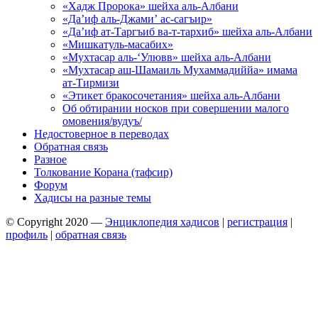
«Хадж Пророка» шейха аль-Албани
«Да’иф аль-Джами’ ас-сагъир»
«Да’иф ат-Таргъиб ва-т-тархиб» шейха аль-Албани
«Мишкатуль-масабих»
«Мухтасар аль-‘Улювв» шейха аль-Албани
«Мухтасар аш-Шамаиль Мухаммадиййа» имама
ат-Тирмизи
«Этикет бракосочетания» шейха аль-Албани
Об обтирании носков при совершении малого
омовения/вудуъ/
Недостоверное в переводах
Обратная связь
Разное
Толкование Корана (тафсир)
Форум
Хадисы на разные темы
© Copyright 2020 —
Энциклопедия хадисов
|
регистрация
|
профиль
|
обратная связь
Wisteria Theme by
WPFriendship
⋅
Powered by
WordPress