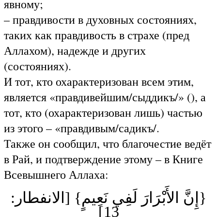
явному;
– правдивости в духовных состояниях,
таких как правдивость в страхе (пред
Аллахом), надежде и других
(состояниях).
И тот, кто охарактеризован всем этим,
является «правдивейшим/сыддикъ/» (), а
тот, кто (охарактеризован лишь) частью
из этого – «правдивым/садикъ/.
Также он сообщил, что благочестие ведёт
в Рай, и подтверждение этому – в Книге
Всевышнего Аллаха:
{إِنَّ الأَبْرَارَ لَفِي نَعِيمٍ} [الانفطار:
13]