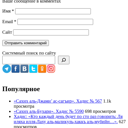
Ваше сообщение в комментах
Имя
*
Email
*
Сайт
Системный поиск по сайту
Популярное
«Сахих аль-Джами’ ас-сагъир». Хадис № 567
1.1k
просмотра
«Сахих аль-Бухари». Хадис № 5590
698 просмотров
Хадис: «Кто каждый день будет по сто раз говорить: Ля
иляха илля-Лаху аль-маликуль-хаккъ аль-мубийн…».
627
просмотров