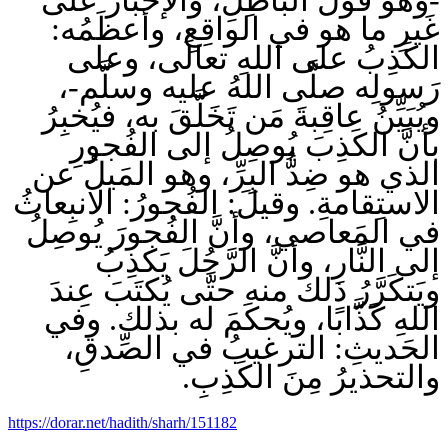
غَيرِ ما هو في الواقِعِ، وأعظَمُه:
الكَذِبُ على اللهِ تعالَى، وعلى
رَسولِه صلَّى اللهُ عليه وسلَّم-،
ويُبَيِّنُ عاقِبةَ مَن تَخَلَّقَ به، فيُخبِرُ
بأنَّ الكَذِبَ يُوصِلُ إلى الفُجورِ
الذي هو ضِدُّ البِرِّ، وهو المَيلُ عن
الاستِقامةِ. وقيلَ: الفُجورُ: الانبِعاثُ
في المَعاصي، وأنَّ الفُجورَ يُوصِلُ
إلى النَّارِ، وأنَّ الرَّجُلَ يَكذِبُ
ويَتكَرَّرُ ذلك منه حتَّى يُكتَبَ عِندَ
اللهِ كَذَّابًا، ويُحكَمَ له بذلك. وفي
الحَديثِ: الترغيبُ في الصِّدقِ،
والتحذيرُ مِنَ الكَذِبِ.
https://dorar.net/hadith/sharh/151182