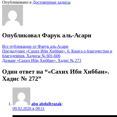
Опубликовано в
Достоверные хадисы
Опубликовал
Фарук аль-Асари
Все публикации от Фарук аль-Асари
Навигация
Предыдущее
«Сахих Ибн Хиббан». 6. Книга о благочестии и
благодеяния. Хадисы № 601-606
по
Дальше
«Сахих Ибн Хиббан». Хадис № 273
записям
Один ответ на “«Сахих Ибн Хиббан».
Хадис № 272”
abu abduRrazak
:
09.02.2026 в 09:11