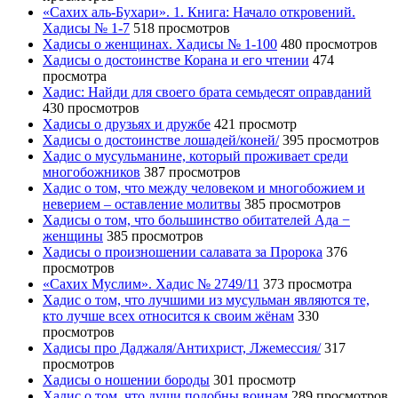
«Сахих аль-Бухари». 1. Книга: Начало откровений.
Хадисы № 1-7
518 просмотров
Хадисы о женщинах. Хадисы № 1-100
480 просмотров
Хадисы о достоинстве Корана и его чтении
474
просмотра
Хадис: Найди для своего брата семьдесят оправданий
430 просмотров
Хадисы о друзьях и дружбе
421 просмотр
Хадисы о достоинстве лошадей/коней/
395 просмотров
Хадис о мусульманине, который проживает среди
многобожников
387 просмотров
Хадис о том, что между человеком и многобожием и
неверием – оставление молитвы
385 просмотров
Хадисы о том, что большинство обитателей Ада −
женщины
385 просмотров
Хадисы о произношении салавата за Пророка
376
просмотров
«Сахих Муслим». Хадис № 2749/11
373 просмотра
Хадис о том, что лучшими из мусульман являются те,
кто лучше всех относится к своим жёнам
330
просмотров
Хадисы про Даджаля/Антихрист, Лжемессия/
317
просмотров
Хадисы о ношении бороды
301 просмотр
Хадис о том, что души подобны воинам
289 просмотров