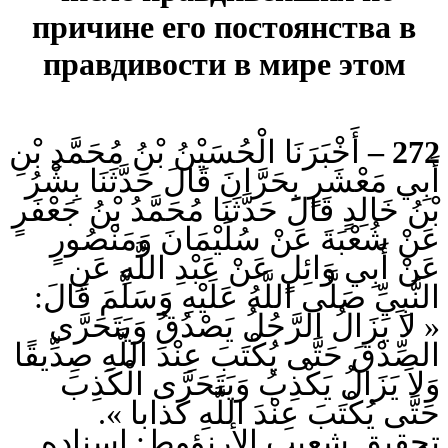
причине его постоянства в
правдивости в мире этом
أَخْبَرَنَا الْحُسَيْنُ بْنُ مُحَمَّدِ بْنِ
272 –
أَبِي مَعْشَرٍ بِحَرَّانَ قَالَ حَدَّثَنَا بِشْرُ
بْنُ خَالِدٍ قَالَ حَدَّثَنَا مُحَمَّدُ بْنُ جَعْفَرٍ
عَنْ شُعْبَةَ عَنْ سُلَيْمَانَ وَمَنْصُورٍ
عَنْ أَبِي وَائِلٍ عَنْ عَبْدِ اللَّهِ عَنِ
النَّبِيِّ صَلَّى اللَّهُ عَلَيْهِ وَسَلَّمَ قَالَ:
« لاَ يَزَالُ الرَّجُلُ يَصْدُقُ وَيَتَحَرَّى
الصِّدْقَ حَتَّى يُكْتَبَ عِنْدَ اللَّهِ صِدِّيقًا
وَلاَ يَزَالُ يَكْذِبُ وَيَتَحَرَّى الْكَذِبَ
حَتَّى يُكْتَبَ عِنْدَ اللَّهِ كذابا ».
تحقيق شعيب الأرنؤوط: إسناده