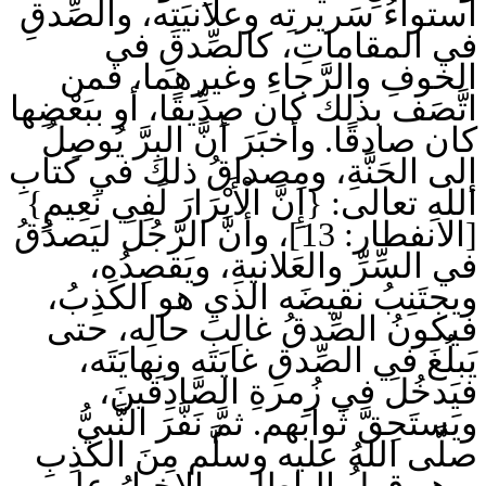
استواءُ سَريرتِه وعلانيَتِه، والصِّدقِ
في المقاماتِ، كالصِّدقِ في
الخوفِ والرَّجاءِ وغيرهما، فمن
اتَّصَف بذلك كان صِدِّيقًا، أو ببَعْضِها
كان صادقًا. وأخبَرَ أنَّ البِرَّ يُوصِلُ
إلى الجَنَّةِ، ومِصداقُ ذلك في كتابِ
اللهِ تعالى: {إِنَّ الْأَبْرَارَ لَفِي نَعِيمٍ}
[الانفطار: 13]، وأنَّ الرَّجُلَ ليَصدُقُ
في السِّرِّ والعَلانيةِ، ويَقصِدُه،
ويجتَنِبُ نقيضَه الذي هو الكَذِبُ،
فيكونُ الصِّدقُ غالِبَ حالِه، حتى
يَبلُغَ في الصِّدقِ غايَتَه ونِهايَتَه،
فيَدخُلَ في زُمرةِ الصَّادِقينَ،
ويَستَحِقَّ ثَوابَهم. ثمَّ نَفَّرَ النَّبيُّ
صلَّى اللهُ عليه وسلَّم مِنَ الكَذِبِ
-وهو قولُ الباطِلِ، والإخبارُ على