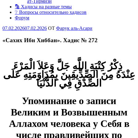
ат-Тирмизи
🔡 Хадисы на разные темы
❔ Вопросы относительно хадисов
Форум
Опубликовано
07.02.2026
07.02.2026
OT
Фарук аль-Асари
«Сахих Ибн Хиббан». Хадис № 272
ذِكْرُ كِتْبَةِ اللَّهِ جَلَّ وَعَلاَ الْمَرْءَ
عِنْدَهُ مِنَ الصِّدِّيقِينَ بِمُدَاوَمَتِهِ عَلَى
الصِّدْقِ فِي الدُّنْيَا
Упоминание о записи
Великим и Возвышенным
Аллахом человека у Себя в
числе правдивейших по