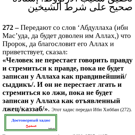
صحيح على شرط الشيخين
272 –
Передают со слов ‘Абдуллаха (ибн
Мас’уда, да будет доволен им Аллах,) что
Пророк, да благословит его Аллах и
приветствует, сказал:
«Человек не перестает говорить правду
и стремиться к правде, пока не будет
записан у Аллаха как правдивейший/
сыддикъ/. И он не перестает лгать и
стремиться ко лжи, пока не будет
записан у Аллаха как отъявленный
лжец/каззаб/»
.
Этот хадис передал Ибн Хиббан (272).