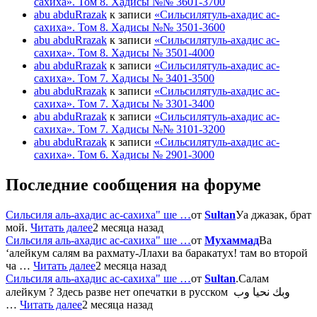
сахиха». Том 8. Хадисы №№ 3601-3700
abu abduRrazak
к записи
«Сильсилятуль-ахадис ас-
сахиха». Том 8. Хадисы №№ 3501-3600
abu abduRrazak
к записи
«Сильсилятуль-ахадис ас-
сахиха». Том 8. Хадисы № 3501-4000
abu abduRrazak
к записи
«Сильсилятуль-ахадис ас-
сахиха». Том 7. Хадисы № 3401-3500
abu abduRrazak
к записи
«Сильсилятуль-ахадис ас-
сахиха». Том 7. Хадисы № 3301-3400
abu abduRrazak
к записи
«Сильсилятуль-ахадис ас-
сахиха». Том 7. Хадисы №№ 3101-3200
abu abduRrazak
к записи
«Сильсилятуль-ахадис ас-
сахиха». Том 6. Хадисы № 2901-3000
Последние сообщения на форуме
Сильсиля аль-ахадис ас-сахиха" ше …
от
Sultan
Уа джазак, брат
мой.
Читать далее
2 месяца назад
Сильсиля аль-ахадис ас-сахиха" ше …
от
Мухаммад
Ва
‘алейкум салям ва рахмату-Ллахи ва баракатух! там во второй
ча …
Читать далее
2 месяца назад
Сильсиля аль-ахадис ас-сахиха" ше …
от
Sultan
.Салам
алейкум ? Здесь разве нет опечатки в русском وبك نحيا وب
…
Читать далее
2 месяца назад