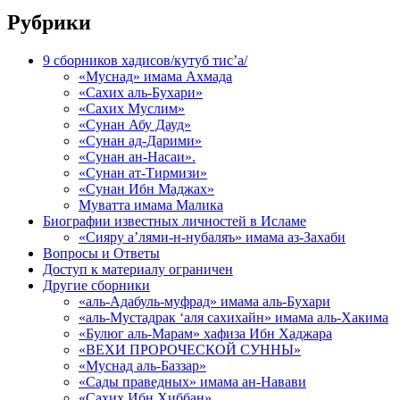
Рубрики
9 сборников хадисов/кутуб тис’а/
«Муснад» имама Ахмада
«Сахих аль-Бухари»
«Сахих Муслим»
«Сунан Абу Дауд»
«Сунан ад-Дарими»
«Сунан ан-Насаи».
«Сунан ат-Тирмизи»
«Сунан Ибн Маджах»
Муватта имама Малика
Биографии известных личностей в Исламе
«Сияру а’лями-н-нубаляъ» имама аз-Захаби
Вопросы и Ответы
Доступ к материалу ограничен
Другие сборники
«аль-Адабуль-муфрад» имама аль-Бухари
«аль-Мустадрак ‘аля сахихайн» имама аль-Хакима
«Булюг аль-Марам» хафиза Ибн Хаджара
«ВЕХИ ПРОРОЧЕСКОЙ СУННЫ»
«Муснад аль-Баззар»
«Сады праведных» имама ан-Навави
«Сахих Ибн Хиббан»