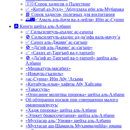
🇸🇩Сорок хадисов о Палестине
✅ «Китаб аз-Зухд» ‘Абдуллаха ибн аль-Мубарака
📘 Сорок хадисов, полезных для воспитания
🌅🌃«‘Амаль аль-йаум ва-л-лейля» Ибн ас-Сунни
🅰 Книги шейха аль-Албани
✅ Сильсилятуль-ахадис ас-сахиха
🚫 Сильсилятуль-ахадис ад-да’ифа валь-мауду’а
✅ Сахих аль-Джами’ ас-сагъир
🚫 «Да’иф аль-Джами’ ас-сагъир»
✅ «Сахих ат-Таргъиб ва-т-тархиб»
🚫 «Да’иф ат-Таргъиб ва-т-тархиб» шейха аль-
Албани
«Мишкатуль-масабих»
«Ирвауль-гъалиль»
«ас-Сунна» Ибн Абу ‘Асыма
«Китабуль-ильм» хафиза Абу Хайсама
«Тавассуль»
«Описание молитвы пророка» шейха аль-Албани
Об обтирании носков при совершении малого
омовения/вудуъ/
«Хадж пророка» шейха аль-Албани
«Этикет бракосочетания» шейха аль-Албани
«Мухтасар аль-‘Улювв» шейха аль-Албани
«Мухтасар аш-Шамаиль Мухаммадиййа» имама