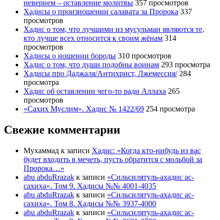
неверием – оставление молитвы
357 просмотров
Хадисы о произношении салавата за Пророка
337
просмотров
Хадис о том, что лучшими из мусульман являются те,
кто лучше всех относится к своим жёнам
314
просмотров
Хадисы о ношении бороды
310 просмотров
Хадис о том, что души подобны воинам
293 просмотра
Хадисы про Даджаля/Антихрист, Лжемессия/
284
просмотра
Хадис об оставлении чего-то ради Аллаха
265
просмотров
«Сахих Муслим». Хадис № 1422/69
254 просмотра
Свежие комментарии
Мухаммад
к записи
Хадис: «Когда кто-нибудь из вас
будет входить в мечеть, пусть обратится с мольбой за
Пророка…»
abu abduRrazak
к записи
«Сильсилятуль-ахадис ас-
сахиха». Том 9. Хадисы №№ 4001-4035
abu abduRrazak
к записи
«Сильсилятуль-ахадис ас-
сахиха». Том 8. Хадисы №№ 3937-4000
abu abduRrazak
к записи
«Сильсилятуль-ахадис ас-