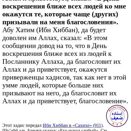
воскрешения ближе всех людей ко мне
окажутся те, которые чаще (других)
призывали на меня благословения».
Абу Хатим (Ибн Хиббан), да будет
доволен им Аллах, сказал: «В этом
сообщении довод на то, что в День
воскрешения ближе всех из людей к
Посланнику Аллаха, да благословит их
Аллах и да приветствует, окажутся
приверженцы хадисов, так как нет в этой
умме людей, которые больше них
призывают на него, да благословит их
Аллах и да приветствует, благословение».
Этот хадис передал
Ибн Хиббан в «Сахихе» (911)
.
Шу’айб аль-Арнаут сказал: «Его иснад слабый». См.