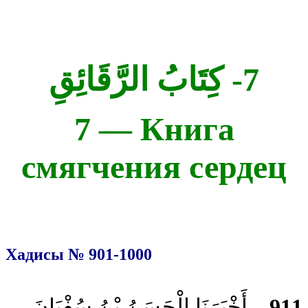
7- كِتَابُ الرَّقَائِقِ
7 — Книга
смягчения сердец
Хадисы № 901-1000
أَخْبَرَنَا الْحَسَنُ بْنُ سُفْيَانَ
911 –