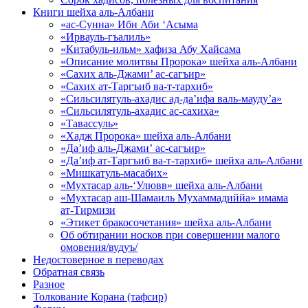
Книги шейха аль-Албани
«ас-Сунна» Ибн Аби ‘Асыма
«Ирвауль-гъалиль»
«Китабуль-ильм» хафиза Абу Хайсама
«Описание молитвы Пророка» шейха аль-Албани
«Сахих аль-Джами’ ас-сагъир»
«Сахих ат-Таргъиб ва-т-тархиб»
«Сильсилятуль-ахадис ад-да’ифа валь-мауду’а»
«Сильсилятуль-ахадис ас-сахиха»
«Тавассуль»
«Хадж Пророка» шейха аль-Албани
«Да’иф аль-Джами’ ас-сагъир»
«Да’иф ат-Таргъиб ва-т-тархиб» шейха аль-Албани
«Мишкатуль-масабих»
«Мухтасар аль-‘Улювв» шейха аль-Албани
«Мухтасар аш-Шамаиль Мухаммадиййа» имама
ат-Тирмизи
«Этикет бракосочетания» шейха аль-Албани
Об обтирании носков при совершении малого
омовения/вудуъ/
Недостоверное в переводах
Обратная связь
Разное
Толкование Корана (тафсир)