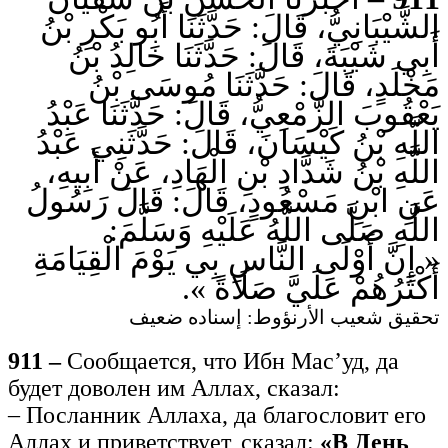
الشَّيْبَانِيُّ، قَالَ: حَدَّثَنَا أَبُو بَكْرِ بْنُ
أَبِي شَيْبَةَ، قَالَ: حَدَّثَنَا خَالِدُ بْنُ
مَخْلَدٍ، قَالَ: حَدَّثَنَا مُوسَى بْنُ
يَعْقُوبَ الزَّمْعِيُّ، قَالَ: حَدَّثَنَا عَبْدُ
اللَّهِ بْنُ كَيْسَانَ، قَالَ: حَدَّثَنِي عَبْدُ
اللَّهِ بْنُ شَدَّادِ بْنِ الْهَادِ، عَنْ أَبِيهِ،
عَنِ ابْنِ مَسْعُودٍ، قَالَ: قَالَ رَسُولُ
اللَّهِ صَلَّى اللَّهُ عَلَيْهِ وَسَلَّمَ:
« إِنَّ أَوْلَى النَّاسِ بِي يَوْمَ الْقِيَامَةِ
أَكْثَرُهُمْ عَلَيَّ صَلَاةً ».
تحقيق شعيب الأرنؤوط: إسناده ضعيف
911 –
Сообщается, что Ибн Мас’уд, да
будет доволен им Аллах, сказал:
– Посланник Аллаха, да благословит его
Аллах и приветствует, сказал:
«В День