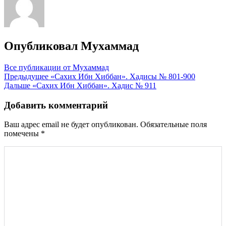
Опубликовал
Мухаммад
Все публикации от Мухаммад
Навигация
Предыдущее
«Сахих Ибн Хиббан». Хадисы № 801-900
Дальше
«Сахих Ибн Хиббан». Хадис № 911
по
записям
Добавить комментарий
Ваш адрес email не будет опубликован.
Обязательные поля
помечены
*