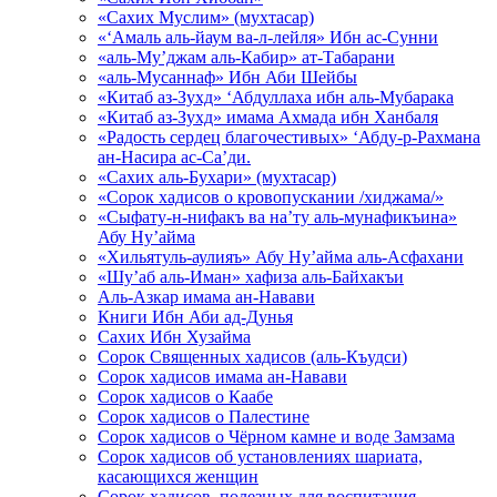
«Сахих Муслим» (мухтасар)
«‘Амаль аль-йаум ва-л-лейля» Ибн ас-Сунни
«аль-Му’джам аль-Кабир» ат-Табарани
«аль-Мусаннаф» Ибн Аби Шейбы
«Китаб аз-Зухд» ‘Абдуллаха ибн аль-Мубарака
«Китаб аз-Зухд» имама Ахмада ибн Ханбаля
«Радость сердец благочестивых» ‘Абду-р-Рахмана
ан-Насира ас-Са’ди.
«Сахих аль-Бухари» (мухтасар)
«Сорок хадисов о кровопускании /хиджама/»
«Сыфату-н-нифакъ ва на’ту аль-мунафикъина»
Абу Ну’айма
«Хильятуль-аулияъ» Абу Ну’айма аль-Асфахани
«Шу’аб аль-Иман» хафиза аль-Байхакъи
Аль-Азкар имама ан-Навави
Книги Ибн Аби ад-Дунья
Сахих Ибн Хузайма
Сорок Священных хадисов (аль-Къудси)
Сорок хадисов имама ан-Навави
Сорок хадисов о Каабе
Сорок хадисов о Палестине
Сорок хадисов о Чёрном камне и воде Замзама
Сорок хадисов об установлениях шариата,
касающихся женщин
Сорок хадисов, полезных для воспитания