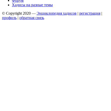
Форум
Хадисы на разные темы
© Copyright 2020 —
Энциклопедия хадисов
|
регистрация
|
профиль
|
обратная связь
Wisteria Theme by
WPFriendship
⋅
Powered by
WordPress