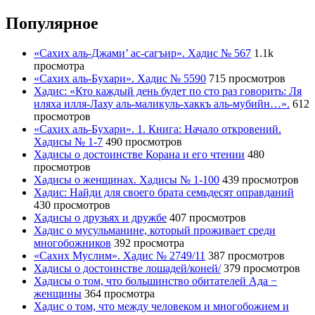
Популярное
«Сахих аль-Джами’ ас-сагъир». Хадис № 567
1.1k
просмотра
«Сахих аль-Бухари». Хадис № 5590
715 просмотров
Хадис: «Кто каждый день будет по сто раз говорить: Ля
иляха илля-Лаху аль-маликуль-хаккъ аль-мубийн…».
612
просмотров
«Сахих аль-Бухари». 1. Книга: Начало откровений.
Хадисы № 1-7
490 просмотров
Хадисы о достоинстве Корана и его чтении
480
просмотров
Хадисы о женщинах. Хадисы № 1-100
439 просмотров
Хадис: Найди для своего брата семьдесят оправданий
430 просмотров
Хадисы о друзьях и дружбе
407 просмотров
Хадис о мусульманине, который проживает среди
многобожников
392 просмотра
«Сахих Муслим». Хадис № 2749/11
387 просмотров
Хадисы о достоинстве лошадей/коней/
379 просмотров
Хадисы о том, что большинство обитателей Ада −
женщины
364 просмотра
Хадис о том, что между человеком и многобожием и