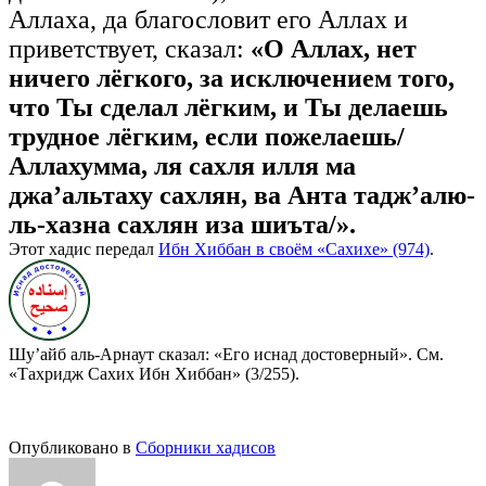
Аллаха, да благословит его Аллах и
приветствует, сказал:
«О Аллах, нет
ничего лёгкого, за исключением того,
что Ты сделал лёгким,
и Ты делаешь
трудное лёгким, если пожелаешь/
Аллахумма, ля сахля илля ма
джа’альтаху сахлян, ва Анта тадж’алю-
ль-хазна сахлян иза шиъта/».
Этот хадис передал
Ибн Хиббан в своём «Сахихе» (974)
.
Шу’айб аль-Арнаут сказал: «Его иснад достоверный». См.
«Тахридж Сахих Ибн Хиббан» (3/255).
Опубликовано в
Сборники хадисов