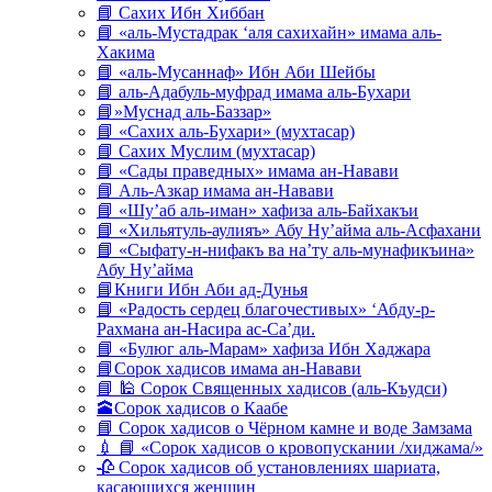
📘 Сахих Ибн Хиббан
📘 «аль-Мустадрак ‘аля сахихайн» имама аль-
Хакима
📘 «аль-Мусаннаф» Ибн Аби Шейбы
📘 аль-Адабуль-муфрад имама аль-Бухари
📘»Муснад аль-Баззар»
📘 «Сахих аль-Бухари» (мухтасар)
📘 Сахих Муслим (мухтасар)
📘 «Сады праведных» имама ан-Навави
📘 Аль-Азкар имама ан-Навави
📘 «Шу’аб аль-иман» хафиза аль-Байхакъи
📘 «Хильятуль-аулияъ» Абу Ну’айма аль-Асфахани
📘 «Сыфату-н-нифакъ ва на’ту аль-мунафикъина»
Абу Ну’айма
📘Книги Ибн Аби ад-Дунья
📘 «Радость сердец благочестивых» ‘Абду-р-
Рахмана ан-Насира ас-Са’ди.
📘 «Булюг аль-Марам» хафиза Ибн Хаджара
📘Сорок хадисов имама ан-Навави
📘 🕌 Сорок Священных хадисов (аль-Къудси)
🕋Сорок хадисов о Каабе
📘 Сорок хадисов о Чёрном камне и воде Замзама
💉 📘 «Сорок хадисов о кровопускании /хиджама/»
🥀 Сорок хадисов об установлениях шариата,
касающихся женщин