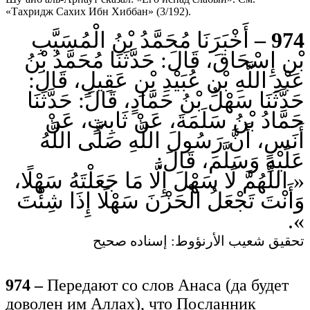
«Тахридж Сахих Ибн Хиббан» (3/192).
أَخْبَرَنَا مُحَمَّدُ بْنُ الْمُسَيَّبِ
974 –
بْنِ إِسْحَاقَ، قَالَ: حَدَّثَنَا مُحَمَّدُ بْنُ
عَبْدِ اللَّهِ بْنِ عُبَيْدِ بْنِ عَقِيلٍ، قَالَ:
حَدَّثَنَا سَهْلُ بْنُ حَمَّادٍ، قَالَ: حَدَّثَنَا
حَمَّادُ بْنُ سَلَمَةَ، عَنْ ثَابِتٍ، عَنْ
أَنَسٍ، أَنَّ رَسُولَ اللَّهِ صَلَّى اللَّهُ
عَلَيْهِ وَسَلَّمَ، قَالَ:
« اللَّهُمَّ لَا سَهْلَ إِلَّا مَا جَعَلْتَهُ سَهْلًا،
وَأَنْتَ تَجْعَلُ الْحَزْنَ سَهْلًا إِذَا شِئْتَ
».
تحقيق شعيب الأرنؤوط: إسناده صحيح
974 –
Передают со слов Анаса (да будет
доволен им Аллах), что Посланник