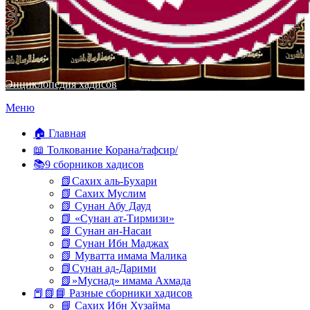
Энциклопедия хадисов
Перейти
Меню
к
содержимому
🏠 Главная
📖 Толкование Корана/тафсир/
📚9 сборников хадисов
📗Сахих аль-Бухари
📗 Сахих Муслим
📗 Сунан Абу Дауд
📗 «Сунан ат-Тирмизи»
📗 Сунан ан-Насаи
📗 Сунан Ибн Маджах
📗 Муватта имама Малика
📗Сунан ад-Дарими
📗»Муснад» имама Ахмада
📕📗📘 Разные сборники хадисов
📘 Сахих Ибн Хузайма