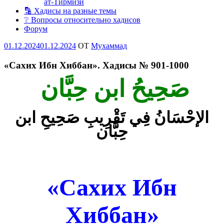
ат-Тирмизи
🔡 Хадисы на разные темы
❔ Вопросы относительно хадисов
Форум
Опубликовано
01.12.2024
01.12.2024
OT
Мухаммад
«Сахих Ибн Хиббан». Хадисы № 901-1000
صَحِيحُ ابن حِبَّان
الإحْسَانُ فِي تَقْرِيبِ صَحِيحِ ابن
حِبَّان
«Сахих Ибн
Хиббан»