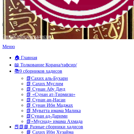
Энциклопедия хадисов
Перейти
Меню
к
содержимому
🏠 Главная
📖 Толкование Корана/тафсир/
📚9 сборников хадисов
📗Сахих аль-Бухари
📗 Сахих Муслим
📗 Сунан Абу Дауд
📗 «Сунан ат-Тирмизи»
📗 Сунан ан-Насаи
📗 Сунан Ибн Маджах
📗 Муватта имама Малика
📗Сунан ад-Дарими
📗»Муснад» имама Ахмада
📕📗📘 Разные сборники хадисов
📘 Сахих Ибн Хузайма