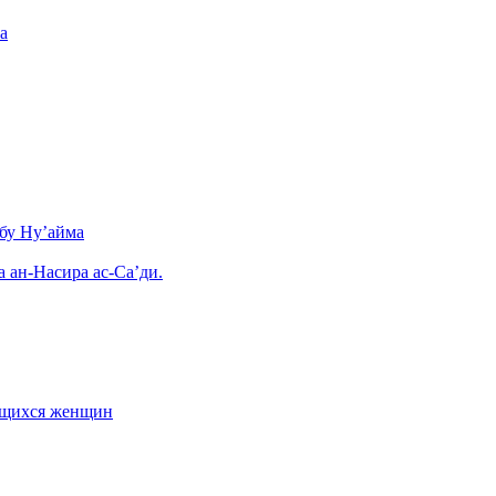
а
бу Ну’айма
а ан-Насира ас-Са’ди.
ающихся женщин