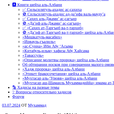
🅰 Книги шейха аль-Албани
✅ Сильсилятуль-ахадис ас-сахиха
🚫 Сильсилятуль-ахадис ад-да’ифа валь-мауду’а
✅ Сахих аль-Джами’ ас-сагъир
🚫 «Да’иф аль-Джами’ ас-сагъир»
✅ «Сахих ат-Таргъиб ва-т-тархиб»
🚫 «Да’иф ат-Таргъиб ва-т-тархиб» шейха аль-Алба
«Мишкатуль-масабих»
«Ирвауль-гъалиль»
«ас-Сунна» Ибн Абу ‘Асыма
«Китабуль-ильм» хафиза Абу Хайсама
«Тавассуль»
«Описание молитвы пророка» шейха аль-Албани
Об обтирании носков при совершении малого омове
«Хадж пророка» шейха аль-Албани
«Этикет бракосочетания» шейха аль-Албани
«Мухтасар аль-‘Улювв» шейха аль-Албани
«Мухтасар аш-Шамаиль Мухаммадиййа» имама ат-
🔡 Хадисы на разные темы
❔ Вопросы относительно хадисов
Форум
Опубликовано
03.07.2024
OT
Мухаммад