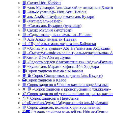
📘 Сахих Ибн Хиббан
📘 «аль-Мустадрак ‘аля сахихайн» имама аль-Хаким
📘 «аль-Мусаннаф» Ибн Аби Шейбы
📘 аль-Адабуль-муфрад имама аль-Бухари
📘»Муснад аль-Баззар»
📘 «Сахих аль-Бухари» (мухтасар)
📘 Сахих Муслим (мухтасар)
📘 «Сады праведных» имама ан-Навави
📘 Аль-Азкар имама ан-Навави
📘 «Шу’аб аль-иман» хафиза аль-Байхакъи
📘 «Хильятуль-аулияъ» Абу Ну’айма аль-Асфахани
📘 «Сыфату-н-нифакъ ва на’ту аль-мунафикъина» А
📘Книги Ибн Аби ад-Дунья
📘 «Радость сердец благочестивых» ‘Абду-р-Рахман
📘 «Булюг аль-Марам» хафиза Ибн Хаджара
📘Сорок хадисов имама ан-Навави
📘 🕌 Сорок Священных хадисов (аль-Къудси)
🕋Сорок хадисов о Каабе
📘 Сорок хадисов о Чёрном камне и воде Замзама
💉 📘 «Сорок хадисов о кровопускании /хиджама/»
🥀 Сорок хадисов об установлениях шариата, кас
🇸🇩Сорок хадисов о Палестине
✅ «Китаб аз-Зухд» ‘Абдуллаха ибн аль-Мубарака
📘 Сорок хадисов, полезных для воспитания
🌅🌃«‘Амаль аль-йаум ва-л-лейля» Ибн ас-Сунни