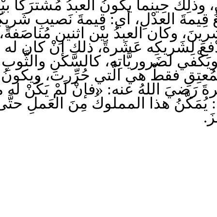
، وذلِك حِينما يكونُ العبدُ مُشترَكًا بيْ
ُغُ قِيمةَ العدْلِ، أي: قِيمةَ نَصيبِ شَريك
شرينَ، وكان العبدُ بيْن اثنينِ مُناصَفةً، 
يَدْفعَ لِشَريكِه عَشَرةً، ذلك إنْ كان له 
ه، ويَكْفي لضَروريَّاتِه، كالسَّكنِ والثَّو
المُعتِقِ فقطْ هي الَّتي حُرِّرت، ويكونُ ا
يَ اللهُ عنه: «فإنْ لَمْ يَكُنْ له مالٌ، قُ
مَكَّنُ هذا المملوكُ مِنَ العَملِ حتَّى يَ
زَ