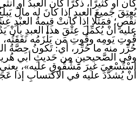
كان أو كثيرًا، ذكَرًا كان العبدُ أو أُنثى
يُعتِقَ جَميعَ العبدِ إذا كانَ له مالٌ يَبل
نقْصٍ؛ فمَثَلًا إذا كانتْ قِيمةُ العبْدِ عِ
عليه أنْ يُكمِّلَ عِتْقَ هذا العبدِ بأنْ 
قُوتِ يَومِه وقُوتِ مَن يَلْزَمُه نَفَقَتُ
حُرِّر منه ما حُرِّر، أي: تَكونُ حِصَّةُ .
وفي الصَّحيحينِ مِن حَديثِ أبي هُريرةَ رَض
اسْتُسْعِيَ غيرَ مَشْقُوقٍ عليه»، يعني: يُ
أنْ يُشدَّدَ عليه في الاكتسابِ إذا عَجَ.