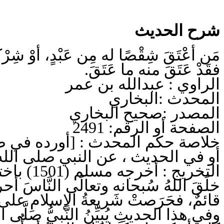
شرح الحديث
مَن أعْتَقَ شِقْصًا له مِن عَبْدٍ، أوْ شِرْكًا -
فقَدْ عَتَقَ منه ما عَتَقَ.
الراوي : عبدالله بن عمر
المحدث :البخاري
المصدر :صحيح البخاري
الصفحة أو الرقم: 2491
خلاصة حكم المحدث : [أورده في ص ،
أو في الحديث ، عن النبي صلى ال .
التخريج : أخرجه مسلم (1501) باختلاف يسير
خلَقَ اللهُ سُبحانه وتعالَى النَّاسَ أحرار
قائمٌ، فحَرَصتْ شَريعةُ الإسلامِ على .
وفي هذا الحديثِ يُبيِّنُ النَّبيُّ صلَّى ال