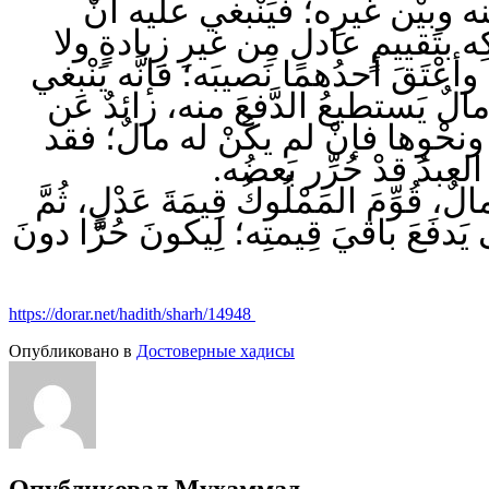
نه وبيْن غَيرِه؛ فيَنْبغي عليه أنْ
ِه بتَقييمٍ عادلٍ مِن غيرِ زِيادةٍ ولا
وأعْتَقَ أحدُهما نَصيبَه؛ فإنَّه يَنْبغي
مالٌ يَستطيعُ الدَّفعَ منه، زائدٌ عَن
بِ ونحْوِها فإنْ لم يكُنْ له مالٌ؛ فقد
لعبدُ قدْ حُرِّر بَعضُه
وِّمَ المَمْلُوكُ قِيمَةَ عَدْلٍ، ثُمَّ
دفَعَ باقيَ قِيمتِه؛ لِيكونَ حُرًّا دونَ
https://dorar.net/hadith/sharh/14948
Опубликовано в
Достоверные хадисы