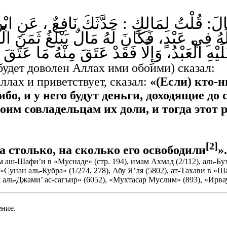
َالَ: قُلْتُ ‌لِمَالِكٍ : حَدَّثَكَ ‌نَافِعٌ ، عَنِ
فِي عَبْدٍ، فَكَانَ لَهُ مَالٌ يَبْلُغُ ثَمَنَ الْعَبْ
هِ الْعَبْدُ، وَإِلَّا فَقَدْ عَتَقَ مِنْهُ مَا عَتَ
будет доволен Аллах ими обо­ими) сказал:
ллах и приветствует, сказал:
«(Если) кто-н
бо, и у него будут деньги, доходящие до 
оим совладельцам их доли, и тогда этот р
[2]
а столько, на сколько его освободили
».
 аш-Шафи’и в «Муснаде» (стр. 194), имам Ахмад (2/112), аль-Бух
«Сунан аль-Кубра» (1/274, 278), Абу Я’ля (5802), ат-Тахави в «Ш
 аль-Джами’ ас-сагъир» (6052), «Мухтасар Муслим» (893), «Ирвау
ение.