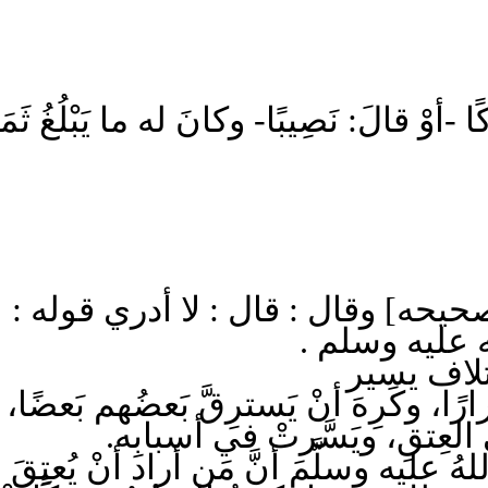
أوْ قالَ: نَصِيبًا- وكانَ له ما يَبْلُغُ ثَمَنَه
حيحه] وقال : قال : لا أدري قوله :
له عليه وسلم
ًا، وكَرِهَ أنْ يَسترِقَّ بَعضُهم بَعضًا، و
العِتقِ، ويَسَّرتْ في أسبابِه
لهُ عليه وسلَّمَ أنَّ مَن أراد أنْ يُعتِقَ 