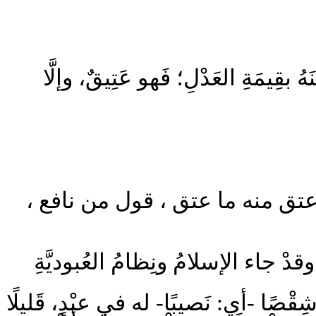
ُ بقِيمَةِ العَدْلِ؛ فَهو عَتِيقٌ، وإلَّا
 عتق منه ما عتق ، قول من نافع
قدْ جاء الإسلامُ ونِظامُ العُبوديَّةِ
شِقْصًا -أي: نَصيبًا- له في عبْدٍ، قَليلًا