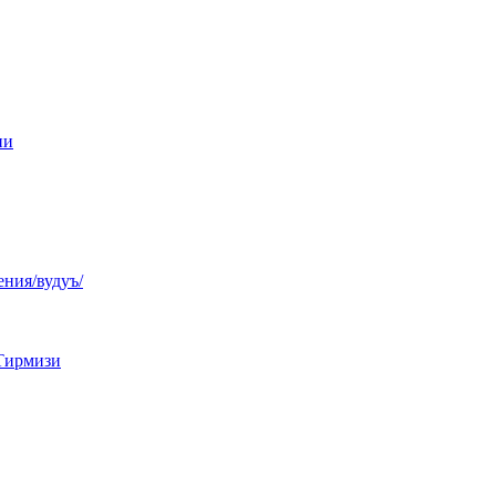
ни
ния/вудуъ/
Тирмизи