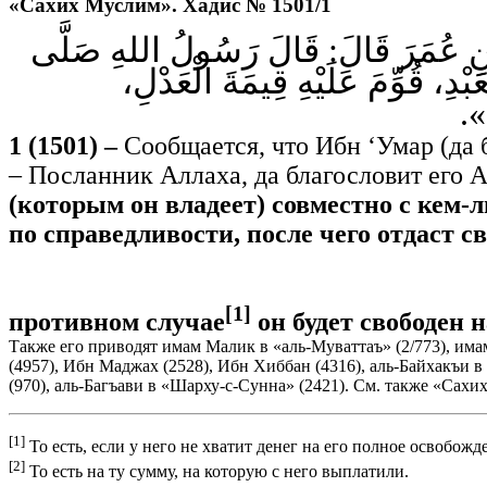
«Сахих Муслим». Хадис № 1501/1
 ‌ابْنِ عُمَرَ قَالَ: قَالَ رَسُولُ اللهِ صَلَّى
« دِ، قُوِّمَ عَلَيْهِ قِيمَةَ الْعَدْلِ
قَ
1 (1501) –
Сообщается, что Ибн ‘Умар (да 
– Посланник Аллаха, да благословит его А
(которым он владеет) совместно с кем-ли
по справедливости, после чего отдаст св
[1]
противном случае
он будет свободен н
Также его приводят имам Малик в «аль-Муваттаъ» (2/773), имам
(4957), Ибн Маджах (2528), Ибн Хиббан (4316), аль-Байхакъи в 
(970), аль-Багъави в «Шарху-с-Сунна» (2421). См. также «Сахих
[1]
То есть, если у него не хватит денег на его полное освобожд
[2]
То есть на ту сумму, на которую с него выплатили.