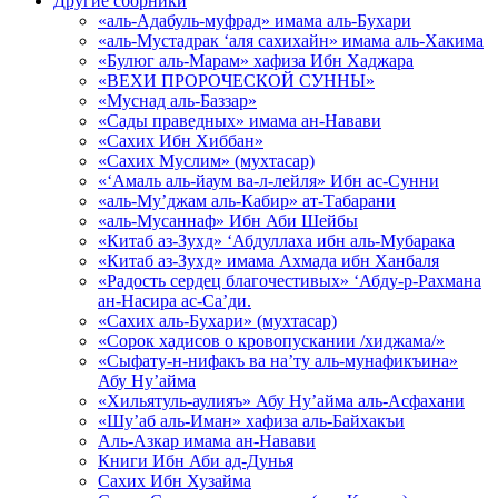
Другие сборники
«аль-Адабуль-муфрад» имама аль-Бухари
«аль-Мустадрак ‘аля сахихайн» имама аль-Хакима
«Булюг аль-Марам» хафиза Ибн Хаджара
«ВЕХИ ПРОРОЧЕСКОЙ СУННЫ»
«Муснад аль-Баззар»
«Сады праведных» имама ан-Навави
«Сахих Ибн Хиббан»
«Сахих Муслим» (мухтасар)
«‘Амаль аль-йаум ва-л-лейля» Ибн ас-Сунни
«аль-Му’джам аль-Кабир» ат-Табарани
«аль-Мусаннаф» Ибн Аби Шейбы
«Китаб аз-Зухд» ‘Абдуллаха ибн аль-Мубарака
«Китаб аз-Зухд» имама Ахмада ибн Ханбаля
«Радость сердец благочестивых» ‘Абду-р-Рахмана
ан-Насира ас-Са’ди.
«Сахих аль-Бухари» (мухтасар)
«Сорок хадисов о кровопускании /хиджама/»
«Сыфату-н-нифакъ ва на’ту аль-мунафикъина»
Абу Ну’айма
«Хильятуль-аулияъ» Абу Ну’айма аль-Асфахани
«Шу’аб аль-Иман» хафиза аль-Байхакъи
Аль-Азкар имама ан-Навави
Книги Ибн Аби ад-Дунья
Сахих Ибн Хузайма