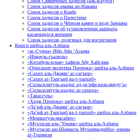
Сорок Священных хадисов (аль-Къудси)
Сорок хадисов имама ан-Навави
Сорок хадисов о Каабе
Сорок хадисов о Палестине
Сорок хадисов о Чёрном камне и воде Замзама
Сорок хадисов об установлениях шариата,
касающихся женщин
Сорок хадисов, полезных для воспитания
Книги шейха аль-Албани
«ас-Сунна» Ибн Аби ‘Асыма
«Ирвауль-гъалиль»
«Китабуль-ильм» хафиза Абу Хайсама
«Описание молитвы Пророка» шейха аль-Албани
«Сахих аль-Джами’ ас-сагъир»
«Сахих ат-Таргъиб ва-т-тархиб»
«Сильсилятуль-ахадис ад-да’ифа валь-мауду’а»
«Сильсилятуль-ахадис ас-сахиха»
«Тавассуль»
«Хадж Пророка» шейха аль-Албани
«Да’иф аль-Джами’ ас-сагъир»
«Да’иф ат-Таргъиб ва-т-тархиб» шейха аль-Албани
«Мишкатуль-масабих»
«Мухтасар аль-‘Улювв» шейха аль-Албани
«Мухтасар аш-Шамаиль Мухаммадиййа» имама
ат-Тирмизи