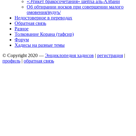
«Этикет бракосочетания» шейха аль-Албани
Об обтирании носков при совершении малого
омовения/вудуъ/
Недостоверное в переводах
Обратная связь
Разное
Толкование Корана (тафсир)
Форум
Хадисы на разные темы
© Copyright 2020 —
Энциклопедия хадисов
|
регистрация
|
профиль
|
обратная связь
Wisteria Theme by
WPFriendship
⋅
Powered by
WordPress