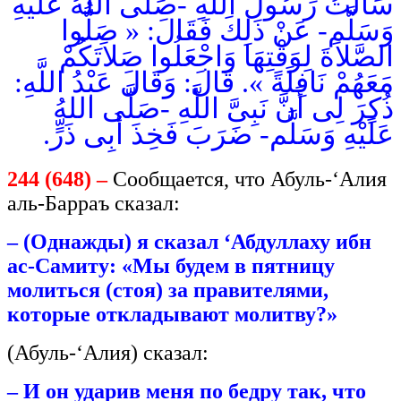
سَأَلْتُ رَسُولَ اللَّهِ -صَلَّى اللهُ عَلَيْهِ
وَسَلَّم- عَنْ ذَلِكَ فَقَالَ: « صَلُّوا
الصَّلاَةَ لِوَقْتِهَا وَاجْعَلُوا صَلاَتَكُمْ
مَعَهُمْ نَافِلَةً ». قَالَ: وَقَالَ عَبْدُ اللَّهِ:
ذُكِرَ لِى أَنَّ نَبِىَّ اللَّهِ -صَلَّى اللهُ
عَلَيْهِ وَسَلَّم- ضَرَبَ فَخِذَ أَبِى ذَرٍّ.
244 (648) –
Сообщается, что Абуль-‘Алия
аль-Барраъ сказал:
– (Однажды) я сказал ‘Абдуллаху ибн
ас-Самиту: «Мы будем в пятницу
молиться (стоя) за правителями,
которые откладывают молитву?»
(Абуль-‘Алия) сказал:
– И он ударив меня по бедру так, что