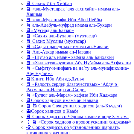
📘 Сахих Ибн Хиббан
📘 «аль-Мустадрак ‘аля сахихайн» имама аль-
Хакима
📘 «аль-Мусаннаф» Ибн Аби Шейбы
📘 аль-Адабуль-муфрад имама аль-Бухари
📘»Муснад аль-Баззар»
📘 «Сахих аль-Бухари» (мухтасар)
📘 Сахих Муслим (мухтасар)
📘 «Сады праведных» имама ан-Навави
📘 Аль-Азкар имама ан-Навави
📘 «Шу’аб аль-иман» хафиза аль-Байхакъи
📘 «Хильятуль-аулияъ» Абу Ну’айма аль-Асфахани
📘 «Сыфату-н-нифакъ ва на’ту аль-мунафикъина»
Абу Ну’айма
📘Книги Ибн Аби ад-Дунья
📘 «Радость сердец благочестивых» ‘Абду-р-
Рахмана ан-Насира ас-Са’ди.
📘 «Булюг аль-Марам» хафиза Ибн Хаджара
📘Сорок хадисов имама ан-Навави
📘 🕌 Сорок Священных хадисов (аль-Къудси)
🕋Сорок хадисов о Каабе
📘 Сорок хадисов о Чёрном камне и воде Замзама
💉 📘 «Сорок хадисов о кровопускании /хиджама/»
🥀 Сорок хадисов об установлениях шариата,
касающихся женщин