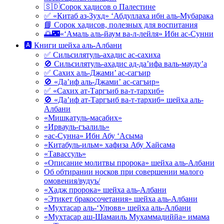
🇸🇩Сорок хадисов о Палестине
✅ «Китаб аз-Зухд» ‘Абдуллаха ибн аль-Мубарака
📘 Сорок хадисов, полезных для воспитания
🌅🌃«‘Амаль аль-йаум ва-л-лейля» Ибн ас-Сунни
🅰 Книги шейха аль-Албани
✅ Сильсилятуль-ахадис ас-сахиха
🚫 Сильсилятуль-ахадис ад-да’ифа валь-мауду’а
✅ Сахих аль-Джами’ ас-сагъир
🚫 «Да’иф аль-Джами’ ас-сагъир»
✅ «Сахих ат-Таргъиб ва-т-тархиб»
🚫 «Да’иф ат-Таргъиб ва-т-тархиб» шейха аль-
Албани
«Мишкатуль-масабих»
«Ирвауль-гъалиль»
«ас-Сунна» Ибн Абу ‘Асыма
«Китабуль-ильм» хафиза Абу Хайсама
«Тавассуль»
«Описание молитвы пророка» шейха аль-Албани
Об обтирании носков при совершении малого
омовения/вудуъ/
«Хадж пророка» шейха аль-Албани
«Этикет бракосочетания» шейха аль-Албани
«Мухтасар аль-‘Улювв» шейха аль-Албани
«Мухтасар аш-Шамаиль Мухаммадиййа» имама