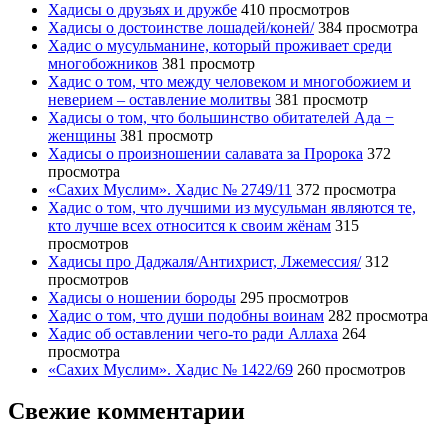
Хадисы о друзьях и дружбе
410 просмотров
Хадисы о достоинстве лошадей/коней/
384 просмотра
Хадис о мусульманине, который проживает среди
многобожников
381 просмотр
Хадис о том, что между человеком и многобожием и
неверием – оставление молитвы
381 просмотр
Хадисы о том, что большинство обитателей Ада −
женщины
381 просмотр
Хадисы о произношении салавата за Пророка
372
просмотра
«Сахих Муслим». Хадис № 2749/11
372 просмотра
Хадис о том, что лучшими из мусульман являются те,
кто лучше всех относится к своим жёнам
315
просмотров
Хадисы про Даджаля/Антихрист, Лжемессия/
312
просмотров
Хадисы о ношении бороды
295 просмотров
Хадис о том, что души подобны воинам
282 просмотра
Хадис об оставлении чего-то ради Аллаха
264
просмотра
«Сахих Муслим». Хадис № 1422/69
260 просмотров
Свежие комментарии