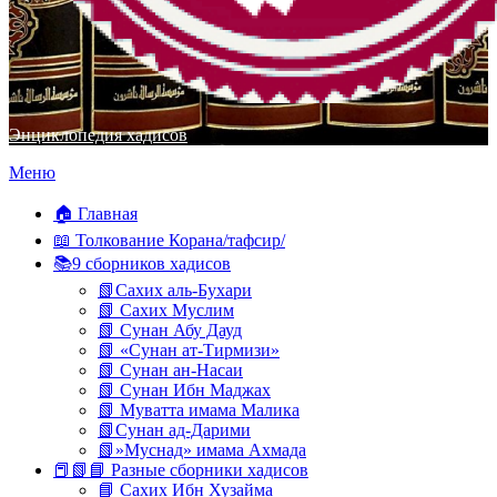
Энциклопедия хадисов
Перейти
Меню
к
содержимому
🏠 Главная
📖 Толкование Корана/тафсир/
📚9 сборников хадисов
📗Сахих аль-Бухари
📗 Сахих Муслим
📗 Сунан Абу Дауд
📗 «Сунан ат-Тирмизи»
📗 Сунан ан-Насаи
📗 Сунан Ибн Маджах
📗 Муватта имама Малика
📗Сунан ад-Дарими
📗»Муснад» имама Ахмада
📕📗📘 Разные сборники хадисов
📘 Сахих Ибн Хузайма