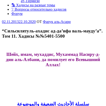
ат-Тирмизи
🔡 Хадисы на разные темы
❔ Вопросы относительно хадисов
Форум
Опубликовано
02.11.2013
22.10.2020
OT
Фарук аль-Асари
“Сильсилятуль-ахадис ад-да’ифа валь-мауду’а”.
Том 11. Хадисы №№5401-5500
Шейх, имам, мухаддис, Мухаммад Насиру-д-
дин
аль-Албани, да помилует его Всевышний
Аллах!
سلسلة الأحاديث الضعيفة والموضوعة