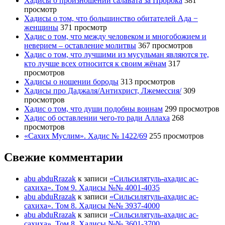
Хадисы о произношении салавата за Пророка
381
просмотр
Хадисы о том, что большинство обитателей Ада −
женщины
371 просмотр
Хадис о том, что между человеком и многобожием и
неверием – оставление молитвы
367 просмотров
Хадис о том, что лучшими из мусульман являются те,
кто лучше всех относится к своим жёнам
317
просмотров
Хадисы о ношении бороды
313 просмотров
Хадисы про Даджаля/Антихрист, Лжемессия/
309
просмотров
Хадис о том, что души подобны воинам
299 просмотров
Хадис об оставлении чего-то ради Аллаха
268
просмотров
«Сахих Муслим». Хадис № 1422/69
255 просмотров
Свежие комментарии
abu abduRrazak
к записи
«Сильсилятуль-ахадис ас-
сахиха». Том 9. Хадисы №№ 4001-4035
abu abduRrazak
к записи
«Сильсилятуль-ахадис ас-
сахиха». Том 8. Хадисы №№ 3937-4000
abu abduRrazak
к записи
«Сильсилятуль-ахадис ас-
сахиха». Том 8. Хадисы №№ 3601-3700