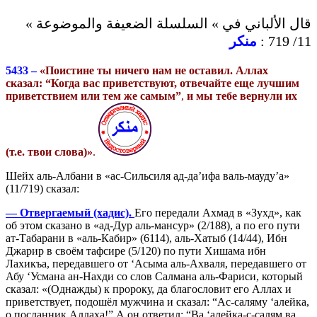
قال الألباني في » السلسلة الضعيفة والموضوعة »
منكر
11/ 719 :
5433 –
«Поистине ты ничего нам не оставил. Аллах
сказал:
“Когда вас приветствуют, отвечайте еще лучшим
приветствием или тем же самым”
,
и мы тебе вернули их
(т.е. твои слова)»
.
Шейх аль-Албани в «ас-Сильсиля ад-да’ифа валь-мауду’а»
(11/719) сказал:
— Отвергаемый (хадис).
Его передали Ахмад в «Зухд», как
об этом сказано в «ад-Дур аль-мансур» (2/188), а по его пути
ат-Табарани в «аль-Кабир» (6114), аль-Хатыб (14/44), Ибн
Джарир в своём тафсире (5/120) по пути Хишама ибн
Лахикъа, передавшего от ‘Асыма аль-Ахваля, передавшего от
Абу ‘Усмана ан-Нахди со слов Салмана аль-Фариси, который
сказал: «(Однажды) к пророку, да благословит его Аллах и
приветствует, подошёл мужчина и сказал: “Ас-саляму ‘алейка,
о посланник Аллаха!” А он ответил: “Ва ‘алейка-с-салям ва