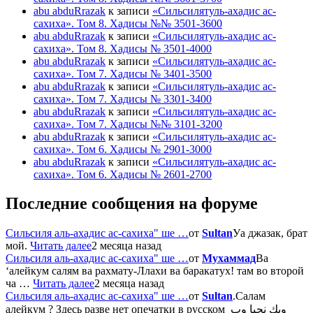
abu abduRrazak
к записи
«Сильсилятуль-ахадис ас-
сахиха». Том 8. Хадисы №№ 3501-3600
abu abduRrazak
к записи
«Сильсилятуль-ахадис ас-
сахиха». Том 8. Хадисы № 3501-4000
abu abduRrazak
к записи
«Сильсилятуль-ахадис ас-
сахиха». Том 7. Хадисы № 3401-3500
abu abduRrazak
к записи
«Сильсилятуль-ахадис ас-
сахиха». Том 7. Хадисы № 3301-3400
abu abduRrazak
к записи
«Сильсилятуль-ахадис ас-
сахиха». Том 7. Хадисы №№ 3101-3200
abu abduRrazak
к записи
«Сильсилятуль-ахадис ас-
сахиха». Том 6. Хадисы № 2901-3000
abu abduRrazak
к записи
«Сильсилятуль-ахадис ас-
сахиха». Том 6. Хадисы № 2601-2700
Последние сообщения на форуме
Сильсиля аль-ахадис ас-сахиха" ше …
от
Sultan
Уа джазак, брат
мой.
Читать далее
2 месяца назад
Сильсиля аль-ахадис ас-сахиха" ше …
от
Мухаммад
Ва
‘алейкум салям ва рахмату-Ллахи ва баракатух! там во второй
ча …
Читать далее
2 месяца назад
Сильсиля аль-ахадис ас-сахиха" ше …
от
Sultan
.Салам
алейкум ? Здесь разве нет опечатки в русском وبك نحيا وب