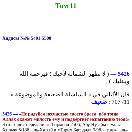
Том 11
Хадисы №№ 5401-5500
( لا تظهر الشماتة لأخيك ؛ فيرحمه الله
5426 —
ويبتليك ) .
قال الألباني في » السلسلة الضعيفة والموضوعة »
ضعيف
11/ 707 :
5426 —
«Не радуйся несчастью своего брата, ибо тогда
Аллах окажет милость ему и подвергнет испытанию тебя!»
Этот хадис передали ат-Тирмизи 2506, Абу Ну’айм в «аль-
Хилья» 5/186, аль-Хатыб в «Тарих Багъдад» 9/96, а также аль-