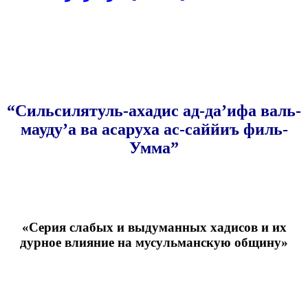
“Сильсилятуль-ахадис ад-да’ифа валь-
мауду’а ва асаруха ас-саййиъ филь-
Умма”
«Серия слабых и выдуманных хадисов и их
дурное влияние на мусульманскую общину»