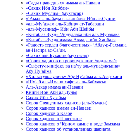
«Сады праведных» имама ан-Навави
«Сахих Ибн Хиббан»
«Сахих Муслим» (мухтасар)
«‘Амаль аль-йаум ва-л-лейля» Ибн ас-Сунни
«аль-Му’джам аль-Кабир» ат-Табарани
«аль-Мусаннаф» Ибн Аби Шейбы
«Китаб аз-Зухд» ‘Абдуллаха ибн аль-Мубарака
«Китаб аз-Зухд» имама Ахмада ибн Ханбаля
«Радость сердец благочестивых» ‘Абду-р-Рахмана
ан-Насира ас-Са’ди.
«Сахих аль-Бухари» (мухтасар)
«Сорок хадисов о кровопускании /хиджама/»
«Сыфату-н-нифакъ ва на’ту аль-мунафикъина»
Абу Ну’айма
«Хильятуль-аулияъ» Абу Ну’айма аль-Асфахани
«Шу’аб аль-Иман» хафиза аль-Байхакъи
Аль-Азкар имама ан-Навави
Книги Ибн Аби ад-Дунья
Сахих Ибн Хузайма
Сорок Священных хадисов (аль-Къудси)
Сорок хадисов имама ан-Навави
Сорок хадисов о Каабе
Сорок хадисов о Палестине
Сорок хадисов о Чёрном камне и воде Замзама
Сорок хадисов об установлениях шариата,