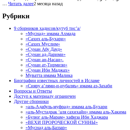
…
Читать далее
2 месяца назад
Рубрики
9 сборников хадисов/кутуб тис’а/
«Муснад» имама Ахмада
«Сахих аль-Бухари»
«Сахих Муслим»
«Сунан Абу Дауд»
«Сунан ад-Дарими»
«Сунан ан-Насаи».
«Сунан ат-Тирмизи»
«Сунан Ибн Маджах»
Муватта имама Малика
Биографии известных личностей в Исламе
«Сияру а’лями-н-нубаляъ» имама аз-Захаби
Вопросы и Ответы
Доступ к материалу ограничен
Другие сборники
«аль-Адабуль-муфрад» имама аль-Бухари
«аль-Мустадрак ‘аля сахихайн» имама аль-Хакима
«Булюг аль-Марам» хафиза Ибн Хаджара
«ВЕХИ ПРОРОЧЕСКОЙ СУННЫ»
«Муснад аль-Баззар»