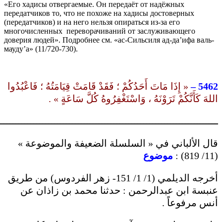
«Его хадисы отвергаемые. Он передаёт от надёжных
передатчиков то, что не похоже на хадисы достоверных
(передатчиков) и на него нельзя опираться из-за его
многочисленных переворачиваний от заслуживающего
доверия людей». Подробнее см. «ас-Сильсиля ад-да’ифа валь-
мауду’а» (11/720-730).
« إِذَا مَاتَ أَحَدُكُمْ ؛ فَقَدْ قَامَتْ قِيَامَتُهُ ؛ فَاعْبُدُوا
5462 –
اللهَ كَأَنَّكُمْ تَرَوْنَهُ ، وَاسْتَغْفِرُوهُ كُلَّ سَاعَةٍ » .
ــــــــــــــــــــــــــــــــــــــــــــــــــــــــــــــــــــــــــ
قال الألباني في « السلسلة الضعيفة والموضوعة »
موضوع
(11/ 819) :
أخرجه الديلمي (1/ 1/ 151- زهر الفردوس) من طريق
عنبسة ابن عبدالرحمن : حدثنا محمد بن زاذان عن
أنس مرفوعاً .