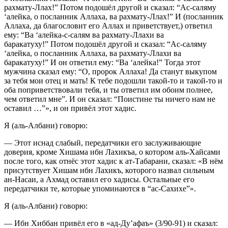
рахмату-Ллах!” Потом подошёл другой и сказал: “Ас-саляму
‘алейка, о посланник Аллаха, ва рахмату-Ллах!” И (посланник
Аллаха, да благословит его Аллах и приветствует,) ответил
ему: “Ва ‘алейка-с-салям ва рахмату-Ллахи ва
баракатуху!” Потом подошёл другой и сказал: “Ас-саляму
‘алейка, о посланник Аллаха, ва рахмату-Ллахи ва
баракатуху!” И он ответил ему: “Ва ‘алейка!” Тогда этот
мужчина сказал ему: “О, пророк Аллаха! Да станут выкупом
за тебя мои отец и мать! К тебе подошли такой-то и такой-то и
оба поприветствовали тебя, и ты ответил им обоим полнее,
чем ответил мне”. И он сказал: “Поистине ты ничего нам не
оставил …”», и он привёл этот хадис.
Я (аль-Албани) говорю:
— Этот иснад слабый, передатчики его заслуживающие
доверия, кроме Хишама ибн Лахикъа, о котором аль-Хайсами
после того, как отнёс этот хадис к ат-Табарани, сказал: «В нём
присутствует Хишам ибн Лахикъ, которого назвал сильным
ан-Насаи, а Ахмад оставил его хадисы. Остальные его
передатчики те, которые упоминаются в “ас-Сахихе”».
Я (аль-Албани) говорю:
— Ибн Хиббан привёл его в «ад-Ду’афаъ» (3/90-91) и сказал: