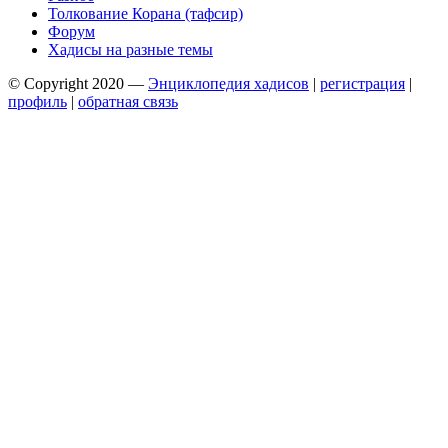
Толкование Корана (тафсир)
Форум
Хадисы на разные темы
© Copyright 2020 —
Энциклопедия хадисов
|
регистрация
|
профиль
|
обратная связь
Wisteria Theme by
WPFriendship
⋅
Powered by
WordPress