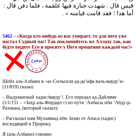
قيس قال : شهدت جنازة فيها علقمة ، فلما دفن قال :
أما هذا ؛ فقد قامت قيامته » .
5
462 –
«Когда кто-нибудь из вас умирает, то для него уже
настал Судный час! Так поклоняйтесь же Аллаху так, как
будто видите Его и просите у Него прощения каждый час!»
Шейх аль-Албани в «ас-Сильсиля ад-да’ифа валь-мауду’а»
(11/819) сказал:
– Выдуманный хадис/мауду’/. Его передал ад-Дайлями
(1/1/151 – «Захр аль-Фирдаус») по пути ‘Анбасы ибн ‘Абду-р-
Рахмана, (который сказал):
– Рассказал нам Мухаммад ибн Зазан от Анаса (хадис)
восходящий к Пророку.
Я (аль-Албани) говорю: