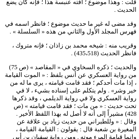
قلت : وهذا موضوع ؛ آفته عنبسة هذا ؛ فإنه كان يضع
الحديث .
وقد مضى له غير ما حديث موضوع ؛ فانظر اسمه في
فهرس المجلد الأول والثاني من هذه « السلسلة » .
وقريب منه : شيخه محمد بن زاذان ؛ فإنه متروك ،
فانظر الحديث (435،518) .
والحديث ؛ ذكره السخاوي في « المقاصد » (ص 75)
من رواية العسكري عن أنس بلفظ : « الموت القيامة
، إذا مات أحدكم ؛ فقد قامت قيامته ، يرى ما له من
خير وشر» . ولم يتكلم على إسناده بشيء ، لا في
رواية العسكري ولا في رواية الديلمي ، وقد ذكرها
تحت حديث : « من مات ؛ فقد قامت قيامته » (ص
428) مشيراً إلى أنه لا أصل له بهذا اللفظ الأخير .
وقال : « وللطبراني من حديث زياد بن علاقة عن
المغيرة بن شعبة قال : يقولون : القيامة القيامة ،
وإنما قيامة المرء موته . ومن رواية سفيان بن أبي