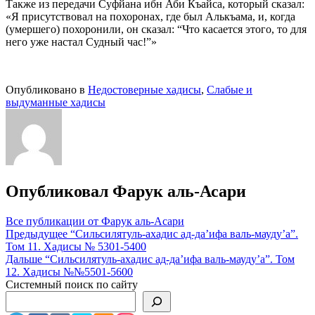
Также из передачи Суфйана ибн Аби Къайса, который сказал:
«Я присутствовал на похоронах, где был Алькъама, и, когда
(умершего) похоронили, он сказал: “Что касается этого, то для
него уже настал Судный час!”»
Опубликовано в
Недостоверные хадисы
,
Слабые и
выдуманные хадисы
Опубликовал
Фарук аль-Асари
Все публикации от Фарук аль-Асари
Навигация
Предыдущее
“Сильсилятуль-ахадис ад-да’ифа валь-мауду’а”.
Том 11. Хадисы № 5301-5400
по
Дальше
“Сильсилятуль-ахадис ад-да’ифа валь-мауду’а”. Том
записям
12. Хадисы №№5501-5600
Системный поиск по сайту