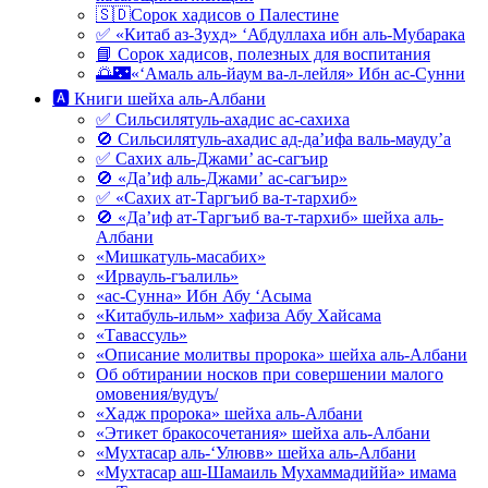
🇸🇩Сорок хадисов о Палестине
✅ «Китаб аз-Зухд» ‘Абдуллаха ибн аль-Мубарака
📘 Сорок хадисов, полезных для воспитания
🌅🌃«‘Амаль аль-йаум ва-л-лейля» Ибн ас-Сунни
🅰 Книги шейха аль-Албани
✅ Сильсилятуль-ахадис ас-сахиха
🚫 Сильсилятуль-ахадис ад-да’ифа валь-мауду’а
✅ Сахих аль-Джами’ ас-сагъир
🚫 «Да’иф аль-Джами’ ас-сагъир»
✅ «Сахих ат-Таргъиб ва-т-тархиб»
🚫 «Да’иф ат-Таргъиб ва-т-тархиб» шейха аль-
Албани
«Мишкатуль-масабих»
«Ирвауль-гъалиль»
«ас-Сунна» Ибн Абу ‘Асыма
«Китабуль-ильм» хафиза Абу Хайсама
«Тавассуль»
«Описание молитвы пророка» шейха аль-Албани
Об обтирании носков при совершении малого
омовения/вудуъ/
«Хадж пророка» шейха аль-Албани
«Этикет бракосочетания» шейха аль-Албани
«Мухтасар аль-‘Улювв» шейха аль-Албани
«Мухтасар аш-Шамаиль Мухаммадиййа» имама