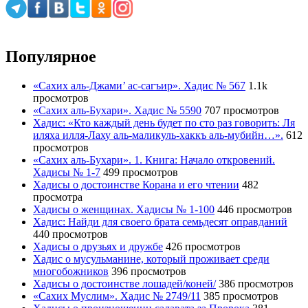
Популярное
«Сахих аль-Джами’ ас-сагъир». Хадис № 567
1.1k
просмотров
«Сахих аль-Бухари». Хадис № 5590
707 просмотров
Хадис: «Кто каждый день будет по сто раз говорить: Ля
иляха илля-Лаху аль-маликуль-хаккъ аль-мубийн…».
612
просмотров
«Сахих аль-Бухари». 1. Книга: Начало откровений.
Хадисы № 1-7
499 просмотров
Хадисы о достоинстве Корана и его чтении
482
просмотра
Хадисы о женщинах. Хадисы № 1-100
446 просмотров
Хадис: Найди для своего брата семьдесят оправданий
440 просмотров
Хадисы о друзьях и дружбе
426 просмотров
Хадис о мусульманине, который проживает среди
многобожников
396 просмотров
Хадисы о достоинстве лошадей/коней/
386 просмотров
«Сахих Муслим». Хадис № 2749/11
385 просмотров