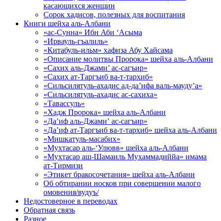
касающихся женщин
Сорок хадисов, полезных для воспитания
Книги шейха аль-Албани
«ас-Сунна» Ибн Аби ‘Асыма
«Ирвауль-гъалиль»
«Китабуль-ильм» хафиза Абу Хайсама
«Описание молитвы Пророка» шейха аль-Албани
«Сахих аль-Джами’ ас-сагъир»
«Сахих ат-Таргъиб ва-т-тархиб»
«Сильсилятуль-ахадис ад-да’ифа валь-мауду’а»
«Сильсилятуль-ахадис ас-сахиха»
«Тавассуль»
«Хадж Пророка» шейха аль-Албани
«Да’иф аль-Джами’ ас-сагъир»
«Да’иф ат-Таргъиб ва-т-тархиб» шейха аль-Албани
«Мишкатуль-масабих»
«Мухтасар аль-‘Улювв» шейха аль-Албани
«Мухтасар аш-Шамаиль Мухаммадиййа» имама
ат-Тирмизи
«Этикет бракосочетания» шейха аль-Албани
Об обтирании носков при совершении малого
омовения/вудуъ/
Недостоверное в переводах
Обратная связь
Разное