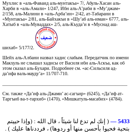
Мухлис в «аль-Фаваид аль-мунтакъа» 7/, Абуль-Хасан аль-
Харби в «аль-Амали» 1/247, Ибн аль-А’раби в «Му’джам»
2/158, аль-Малини в «аль-Арба’ин» 2/42, ат-Табарани в
«Мунтакъа» 2/81, аль-Байхакъи в «Шу’аб аль-иман» 6777, аль-
Хатыб в «аль-Муваддах» 2/5, аль-Къуда’и в «Муснад аш-
шихаб» 5/177/2.
Шейх аль-Албани назвал хадис слабым. Передатчик по имени
Макхуль не слышал хадисы от Василя ибн аль-Аскъа, как об
этом сказал аль-Бухари. Подробнее см. «ас-Сильсиля ад-
да’ифа валь-мауду’а» 11/707-710.
_____________________________________________________
См. также «Да’иф аль-Джами’ ас-сагъир» (6245), «Да’иф ат-
Таргъиб ва-т-тархиб» (1470), «Мишкатуль-масабих» (4784).
( إنك لم تدع لنا شيئاً ، قال الله : (وإذا حييتم
5433 —
بتحية فحيوا بأحسن منها أو ردوها) ، فرددناها عليك ) .