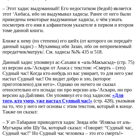
– Этот хадис выдуманный! Его недостатком (бедой) является
этот ‘Анбаса, ибо он выдумывал хадисы. Ранее от него были
приведены некоторые выдуманные хадисы, о чём узнать
посмотрев его имя в алфавитном указателе в первом и втором
томе данной книги.
Ближе к нему (по степени) его шейх (от которого он передаёт
данный хадис) – Мухаммад ибн Зазан, ибо он неприемлемый
передатчик/матрук/. См. хадисы №№ 435 и 518.
Данный хадис упомянул ас-Сахави в «аль-Макъасыд» (стр. 75)
из версии аль-‘Аскари от Анаса с текстом: «Смерть – (это)
Судный час! Когда кто-нибудь из вас умирает, то для него уже
настал Судный час! Он видит добро и зло, (которое
приготовлено) для него». Однако он ничего не сказал
относительно его иснада: ни про версию аль-‘Аскари, ни про
версию ад-Дайлями. Он упомянул его под хадисом:
«Для
того, кто умер, уже настал Судный час!»
(стр. 428), указывая
на то, что у него нет основы с этим текстом, который в конце.
Также он сказал:
– У ат-Табарани приводится хадис Зияда ибн ‘Илякъа от аль-
Мугъиры ибн Шу’ба, который сказал: «Говорят: “Судный час,
Судный час!” Но Судный час человека – это его смерть!»