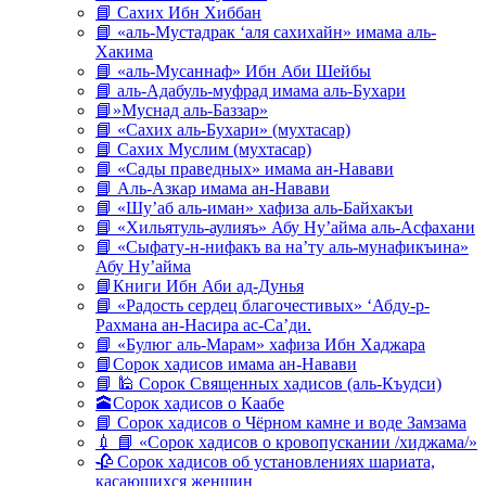
📘 Сахих Ибн Хиббан
📘 «аль-Мустадрак ‘аля сахихайн» имама аль-
Хакима
📘 «аль-Мусаннаф» Ибн Аби Шейбы
📘 аль-Адабуль-муфрад имама аль-Бухари
📘»Муснад аль-Баззар»
📘 «Сахих аль-Бухари» (мухтасар)
📘 Сахих Муслим (мухтасар)
📘 «Сады праведных» имама ан-Навави
📘 Аль-Азкар имама ан-Навави
📘 «Шу’аб аль-иман» хафиза аль-Байхакъи
📘 «Хильятуль-аулияъ» Абу Ну’айма аль-Асфахани
📘 «Сыфату-н-нифакъ ва на’ту аль-мунафикъина»
Абу Ну’айма
📘Книги Ибн Аби ад-Дунья
📘 «Радость сердец благочестивых» ‘Абду-р-
Рахмана ан-Насира ас-Са’ди.
📘 «Булюг аль-Марам» хафиза Ибн Хаджара
📘Сорок хадисов имама ан-Навави
📘 🕌 Сорок Священных хадисов (аль-Къудси)
🕋Сорок хадисов о Каабе
📘 Сорок хадисов о Чёрном камне и воде Замзама
💉 📘 «Сорок хадисов о кровопускании /хиджама/»
🥀 Сорок хадисов об установлениях шариата,
касающихся женщин