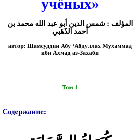
учёных»
المؤلف : شمس الدين أبو عبد الله محمد بن
أحمد الذَهَبي
автор: Шамсуддин Абу ‘Абдуллах Мухаммад
ибн Ахмад аз-Захаби
Том 1
Содержание: