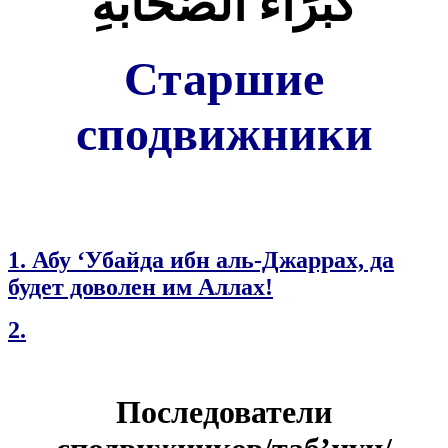
كُبَرَاءُ الصَّحَابَةِ
Старшие
сподвижники
1.
Абу ‘Убайда ибн аль-Джаррах, да
будет доволен им Аллах!
2.
Последователи