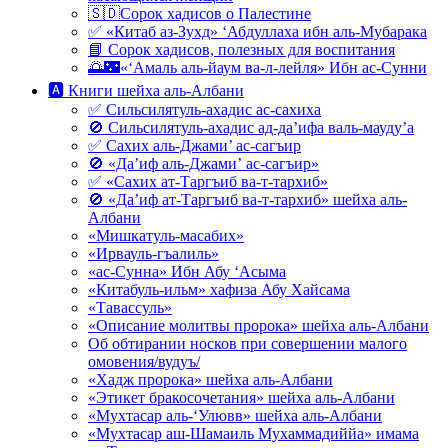
🇸🇩Сорок хадисов о Палестине
✅ «Китаб аз-Зухд» ‘Абдуллаха ибн аль-Мубарака
📘 Сорок хадисов, полезных для воспитания
🌅🌃«‘Амаль аль-йаум ва-л-лейля» Ибн ас-Сунни
🅰 Книги шейха аль-Албани
✅ Сильсилятуль-ахадис ас-сахиха
🚫 Сильсилятуль-ахадис ад-да’ифа валь-мауду’а
✅ Сахих аль-Джами’ ас-сагъир
🚫 «Да’иф аль-Джами’ ас-сагъир»
✅ «Сахих ат-Таргъиб ва-т-тархиб»
🚫 «Да’иф ат-Таргъиб ва-т-тархиб» шейха аль-
Албани
«Мишкатуль-масабих»
«Ирвауль-гъалиль»
«ас-Сунна» Ибн Абу ‘Асыма
«Китабуль-ильм» хафиза Абу Хайсама
«Тавассуль»
«Описание молитвы пророка» шейха аль-Албани
Об обтирании носков при совершении малого
омовения/вудуъ/
«Хадж пророка» шейха аль-Албани
«Этикет бракосочетания» шейха аль-Албани
«Мухтасар аль-‘Улювв» шейха аль-Албани
«Мухтасар аш-Шамаиль Мухаммадиййа» имама