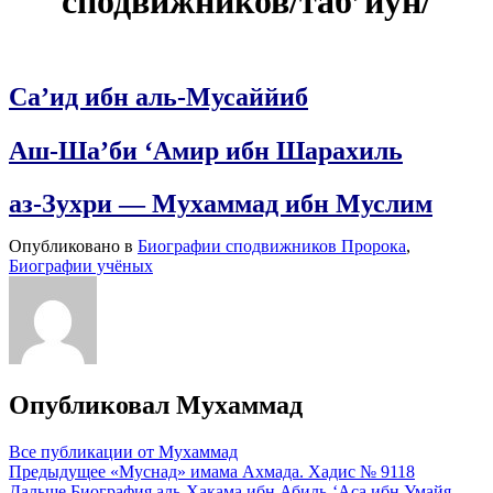
сподвижников/таб’иун/
Са’ид ибн аль-Мусаййиб
Аш-Ша’би ‘Амир ибн Шарахиль
аз-Зухри — Мухаммад ибн Муслим
Опубликовано в
Биографии сподвижников Пророка
,
Биографии учёных
Опубликовал
Мухаммад
Все публикации от Мухаммад
Навигация
Предыдущее
«Муснад» имама Ахмада. Хадис № 9118
Дальше
Биография аль-Хакама ибн Абиль-‘Аса ибн Умайя