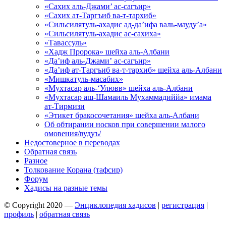
«Сахих аль-Джами’ ас-сагъир»
«Сахих ат-Таргъиб ва-т-тархиб»
«Сильсилятуль-ахадис ад-да’ифа валь-мауду’а»
«Сильсилятуль-ахадис ас-сахиха»
«Тавассуль»
«Хадж Пророка» шейха аль-Албани
«Да’иф аль-Джами’ ас-сагъир»
«Да’иф ат-Таргъиб ва-т-тархиб» шейха аль-Албани
«Мишкатуль-масабих»
«Мухтасар аль-‘Улювв» шейха аль-Албани
«Мухтасар аш-Шамаиль Мухаммадиййа» имама
ат-Тирмизи
«Этикет бракосочетания» шейха аль-Албани
Об обтирании носков при совершении малого
омовения/вудуъ/
Недостоверное в переводах
Обратная связь
Разное
Толкование Корана (тафсир)
Форум
Хадисы на разные темы
© Copyright 2020 —
Энциклопедия хадисов
|
регистрация
|
профиль
|
обратная связь
Wisteria Theme by
WPFriendship
⋅
Powered by
WordPress