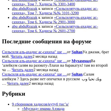
сахиха». Том 7. Хадисы № 3301-3400
abu abduRrazak
к записи
«Сильсилятуль-ахадис ас-
сахиха». Том 7. Хадисы №№ 3101-3200
abu abduRrazak
к записи
«Сильсилятуль-ахадис ас-
сахиха». Том 6. Хадисы № 2901-3000
abu abduRrazak
к записи
«Сильсилятуль-ахадис ас-
сахиха». Том 6. Хадисы № 2601-2700
Последние сообщения на форуме
Сильсиля аль-ахадис ас-сахиха" ше …
от
Sultan
Уа джазак, брат
мой.
Читать далее
2 месяца назад
Сильсиля аль-ахадис ас-сахиха" ше …
от
Мухаммад
Ва
‘алейкум салям ва рахмату-Ллахи ва баракатух! там во второй
ча …
Читать далее
2 месяца назад
Сильсиля аль-ахадис ас-сахиха" ше …
от
Sultan
.Салам
алейкум ? Здесь разве нет опечатки в русском وبك نحيا وب
…
Читать далее
2 месяца назад
Рубрики
9 сборников хадисов/кутуб тис’а/
«Муснад» имама Ахмада