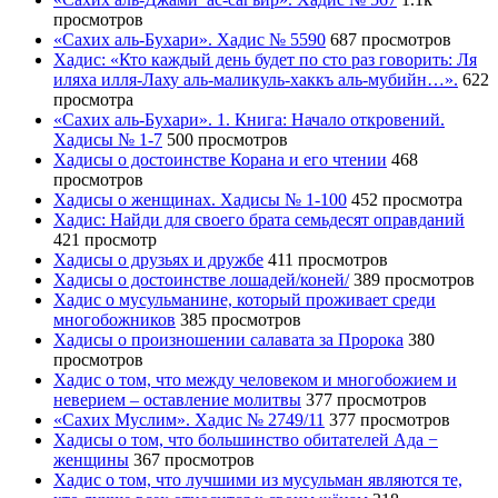
просмотров
«Сахих аль-Бухари». Хадис № 5590
687 просмотров
Хадис: «Кто каждый день будет по сто раз говорить: Ля
иляха илля-Лаху аль-маликуль-хаккъ аль-мубийн…».
622
просмотра
«Сахих аль-Бухари». 1. Книга: Начало откровений.
Хадисы № 1-7
500 просмотров
Хадисы о достоинстве Корана и его чтении
468
просмотров
Хадисы о женщинах. Хадисы № 1-100
452 просмотра
Хадис: Найди для своего брата семьдесят оправданий
421 просмотр
Хадисы о друзьях и дружбе
411 просмотров
Хадисы о достоинстве лошадей/коней/
389 просмотров
Хадис о мусульманине, который проживает среди
многобожников
385 просмотров
Хадисы о произношении салавата за Пророка
380
просмотров
Хадис о том, что между человеком и многобожием и
неверием – оставление молитвы
377 просмотров
«Сахих Муслим». Хадис № 2749/11
377 просмотров
Хадисы о том, что большинство обитателей Ада −
женщины
367 просмотров
Хадис о том, что лучшими из мусульман являются те,