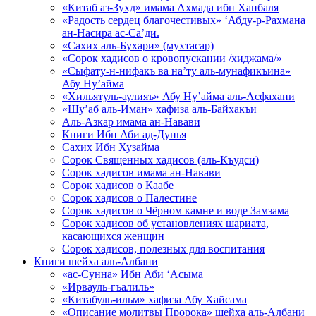
«Китаб аз-Зухд» имама Ахмада ибн Ханбаля
«Радость сердец благочестивых» ‘Абду-р-Рахмана
ан-Насира ас-Са’ди.
«Сахих аль-Бухари» (мухтасар)
«Сорок хадисов о кровопускании /хиджама/»
«Сыфату-н-нифакъ ва на’ту аль-мунафикъина»
Абу Ну’айма
«Хильятуль-аулияъ» Абу Ну’айма аль-Асфахани
«Шу’аб аль-Иман» хафиза аль-Байхакъи
Аль-Азкар имама ан-Навави
Книги Ибн Аби ад-Дунья
Сахих Ибн Хузайма
Сорок Священных хадисов (аль-Къудси)
Сорок хадисов имама ан-Навави
Сорок хадисов о Каабе
Сорок хадисов о Палестине
Сорок хадисов о Чёрном камне и воде Замзама
Сорок хадисов об установлениях шариата,
касающихся женщин
Сорок хадисов, полезных для воспитания
Книги шейха аль-Албани
«ас-Сунна» Ибн Аби ‘Асыма
«Ирвауль-гъалиль»
«Китабуль-ильм» хафиза Абу Хайсама
«Описание молитвы Пророка» шейха аль-Албани