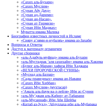
«Сахих аль-Бухари»
«Сахих Муслим»
«Сунан Абу Дауд»
«Сунан ад-Дарими»
«Сунан ан-Насаи».
«Сунан ат-Тирмизи»
«Сунан Ибн Маджах»
Муватта имама Малика
Биографии известных личностей в Исламе
«Сияру а’лями-н-нубаляъ» имама аз-Захаби
Вопросы и Ответы
Доступ к материалу ограничен
Другие сборники
«аль-Адабуль-муфрад» имама аль-Бухари
«аль-Мустадрак ‘аля сахихайн» имама аль-Хакима
«Булюг аль-Марам» хафиза Ибн Хаджара
«ВЕХИ ПРОРОЧЕСКОЙ СУННЫ»
«Муснад аль-Баззар»
«Сады праведных» имама ан-Навави
«Сахих Ибн Хиббан»
«Сахих Муслим» (мухтасар)
«‘Амаль аль-йаум ва-л-лейля» Ибн ас-Сунни
«аль-Му’джам аль-Кабир» ат-Табарани
«аль-Мусаннаф» Ибн Аби Шейбы
«Китаб аз-Зухд» ‘Абдуллаха ибн аль-Мубарака