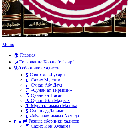
Энциклопедия хадисов
Перейти
Меню
к
содержимому
🏠 Главная
📖 Толкование Корана/тафсир/
📚9 сборников хадисов
📗Сахих аль-Бухари
📗 Сахих Муслим
📗 Сунан Абу Дауд
📗 «Сунан ат-Тирмизи»
📗 Сунан ан-Насаи
📗 Сунан Ибн Маджах
📗 Муватта имама Малика
📗Сунан ад-Дарими
📗»Муснад» имама Ахмада
📕📗📘 Разные сборники хадисов
📘 Сахих Ибн Хузайма