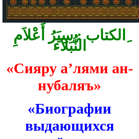
ِالكتاب : سِيَرُ أَعْلاَمِ
النُّبَلاَء
«Сияру а’лями ан-
нубаляъ»
«Биографии
выдающихся