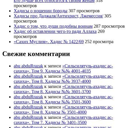
кто лучше всех относится к своим жёнам
318
просмотров
Хадисы о ношении бороды
307 просмотров
Хадисы про Даджаля/Антихрист, Лжемессия/
305
просмотров
Хадис о том, что души подобны воинам
287 просмотров
Хадис об оставлении чего-то ради Аллаха
269
просмотров
«Сахих Муслим». Хадис № 1422/69
252 просмотра
Свежие комментарии
abu abduRrazak
к записи
«Сильсилятуль-ахадис ас-
сахиха». Том 9. Хадисы №№ 4001-4035
abu abduRrazak
к записи
«Сильсилятуль-ахадис ас-
сахиха». Том 8. Хадисы №№ 3937-4000
abu abduRrazak
к записи
«Сильсилятуль-ахадис ас-
сахиха». Том 8. Хадисы №№ 3601-3700
abu abduRrazak
к записи
«Сильсилятуль-ахадис ас-
сахиха». Том 8. Хадисы №№ 3501-3600
abu abduRrazak
к записи
«Сильсилятуль-ахадис ас-
сахиха». Том 8. Хадисы № 3501-4000
abu abduRrazak
к записи
«Сильсилятуль-ахадис ас-
сахиха». Том 7. Хадисы № 3401-3500
abu abduRrazak
к записи
«Сильсилятуль-ахадис ас-