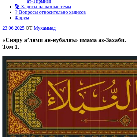
ат-Тирмизи
🔡 Хадисы на разные темы
❔ Вопросы относительно хадисов
Форум
Опубликовано
23.06.2025
OT
Мухаммад
«Сияру а’лями ан-нубаляъ» имама аз-Захаби.
Том 1.