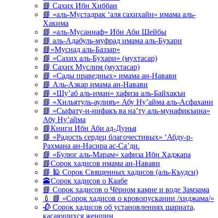
📘 Сахих Ибн Хиббан
📘 «аль-Мустадрак ‘аля сахихайн» имама аль-
Хакима
📘 «аль-Мусаннаф» Ибн Аби Шейбы
📘 аль-Адабуль-муфрад имама аль-Бухари
📘»Муснад аль-Баззар»
📘 «Сахих аль-Бухари» (мухтасар)
📘 Сахих Муслим (мухтасар)
📘 «Сады праведных» имама ан-Навави
📘 Аль-Азкар имама ан-Навави
📘 «Шу’аб аль-иман» хафиза аль-Байхакъи
📘 «Хильятуль-аулияъ» Абу Ну’айма аль-Асфахани
📘 «Сыфату-н-нифакъ ва на’ту аль-мунафикъина»
Абу Ну’айма
📘Книги Ибн Аби ад-Дунья
📘 «Радость сердец благочестивых» ‘Абду-р-
Рахмана ан-Насира ас-Са’ди.
📘 «Булюг аль-Марам» хафиза Ибн Хаджара
📘Сорок хадисов имама ан-Навави
📘 🕌 Сорок Священных хадисов (аль-Къудси)
🕋Сорок хадисов о Каабе
📘 Сорок хадисов о Чёрном камне и воде Замзама
💉 📘 «Сорок хадисов о кровопускании /хиджама/»
🥀 Сорок хадисов об установлениях шариата,
касающихся женщин