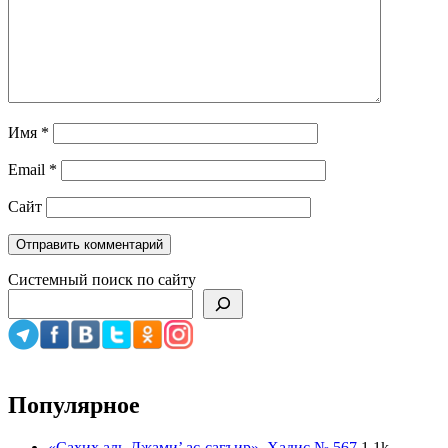
Имя
*
Email
*
Сайт
Системный поиск по сайту
Популярное
«Сахих аль-Джами’ ас-сагъир». Хадис № 567
1.1k