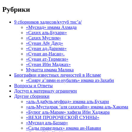
Рубрики
9 сборников хадисов/кутуб тис’а/
«Муснад» имама Ахмада
«Сахих аль-Бухари»
«Сахих Муслим»
«Сунан Абу Дауд»
«Сунан ад-Дарими»
«Сунан ан-Насаи».
«Сунан ат-Тирмизи»
«Сунан Ибн Маджах»
Муватта имама Малика
Биографии известных личностей в Исламе
«Сияру а’лями-н-нубаляъ» имама аз-Захаби
Вопросы и Ответы
Доступ к материалу ограничен
Другие сборники
«аль-Адабуль-муфрад» имама аль-Бухари
«аль-Мустадрак ‘аля сахихайн» имама аль-Хакима
«Булюг аль-Марам» хафиза Ибн Хаджара
«ВЕХИ ПРОРОЧЕСКОЙ СУННЫ»
«Муснад аль-Баззар»
«Сады праведных» имама ан-Навави