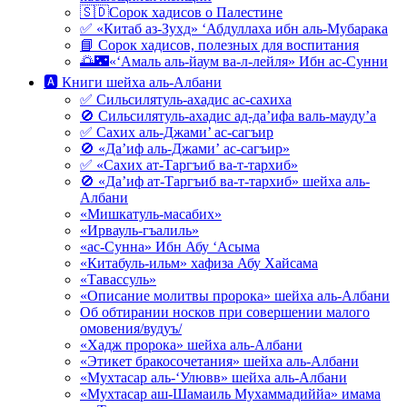
🇸🇩Сорок хадисов о Палестине
✅ «Китаб аз-Зухд» ‘Абдуллаха ибн аль-Мубарака
📘 Сорок хадисов, полезных для воспитания
🌅🌃«‘Амаль аль-йаум ва-л-лейля» Ибн ас-Сунни
🅰 Книги шейха аль-Албани
✅ Сильсилятуль-ахадис ас-сахиха
🚫 Сильсилятуль-ахадис ад-да’ифа валь-мауду’а
✅ Сахих аль-Джами’ ас-сагъир
🚫 «Да’иф аль-Джами’ ас-сагъир»
✅ «Сахих ат-Таргъиб ва-т-тархиб»
🚫 «Да’иф ат-Таргъиб ва-т-тархиб» шейха аль-
Албани
«Мишкатуль-масабих»
«Ирвауль-гъалиль»
«ас-Сунна» Ибн Абу ‘Асыма
«Китабуль-ильм» хафиза Абу Хайсама
«Тавассуль»
«Описание молитвы пророка» шейха аль-Албани
Об обтирании носков при совершении малого
омовения/вудуъ/
«Хадж пророка» шейха аль-Албани
«Этикет бракосочетания» шейха аль-Албани
«Мухтасар аль-‘Улювв» шейха аль-Албани
«Мухтасар аш-Шамаиль Мухаммадиййа» имама