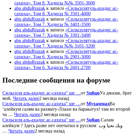
сахиха». Том 8. Хадисы №№ 3501-3600
abu abduRrazak
к записи
«Сильсилятуль-ахадис ас-
сахиха». Том 8. Хадисы № 3501-4000
abu abduRrazak
к записи
«Сильсилятуль-ахадис ас-
сахиха». Том 7. Хадисы № 3401-3500
abu abduRrazak
к записи
«Сильсилятуль-ахадис ас-
сахиха». Том 7. Хадисы № 3301-3400
abu abduRrazak
к записи
«Сильсилятуль-ахадис ас-
сахиха». Том 7. Хадисы №№ 3101-3200
abu abduRrazak
к записи
«Сильсилятуль-ахадис ас-
сахиха». Том 6. Хадисы № 2901-3000
abu abduRrazak
к записи
«Сильсилятуль-ахадис ас-
сахиха». Том 6. Хадисы № 2601-2700
Последние сообщения на форуме
Сильсиля аль-ахадис ас-сахиха" ше …
от
Sultan
Уа джазак, брат
мой.
Читать далее
2 месяца назад
Сильсиля аль-ахадис ас-сахиха" ше …
от
Мухаммад
Ва
‘алейкум салям ва рахмату-Ллахи ва баракатух! там во второй
ча …
Читать далее
2 месяца назад
Сильсиля аль-ахадис ас-сахиха" ше …
от
Sultan
.Салам
алейкум ? Здесь разве нет опечатки в русском وبك نحيا وب
…
Читать далее
2 месяца назад