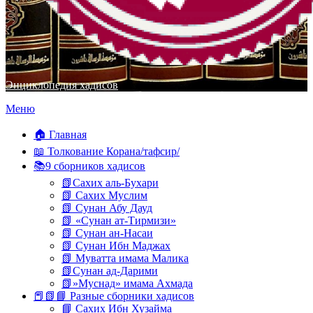
Энциклопедия хадисов
Перейти
Меню
к
содержимому
🏠 Главная
📖 Толкование Корана/тафсир/
📚9 сборников хадисов
📗Сахих аль-Бухари
📗 Сахих Муслим
📗 Сунан Абу Дауд
📗 «Сунан ат-Тирмизи»
📗 Сунан ан-Насаи
📗 Сунан Ибн Маджах
📗 Муватта имама Малика
📗Сунан ад-Дарими
📗»Муснад» имама Ахмада
📕📗📘 Разные сборники хадисов
📘 Сахих Ибн Хузайма