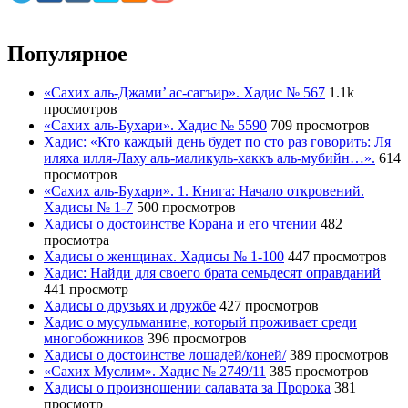
Популярное
«Сахих аль-Джами’ ас-сагъир». Хадис № 567
1.1k
просмотров
«Сахих аль-Бухари». Хадис № 5590
709 просмотров
Хадис: «Кто каждый день будет по сто раз говорить: Ля
иляха илля-Лаху аль-маликуль-хаккъ аль-мубийн…».
614
просмотров
«Сахих аль-Бухари». 1. Книга: Начало откровений.
Хадисы № 1-7
500 просмотров
Хадисы о достоинстве Корана и его чтении
482
просмотра
Хадисы о женщинах. Хадисы № 1-100
447 просмотров
Хадис: Найди для своего брата семьдесят оправданий
441 просмотр
Хадисы о друзьях и дружбе
427 просмотров
Хадис о мусульманине, который проживает среди
многобожников
396 просмотров
Хадисы о достоинстве лошадей/коней/
389 просмотров
«Сахих Муслим». Хадис № 2749/11
385 просмотров
Хадисы о произношении салавата за Пророка
381
просмотр