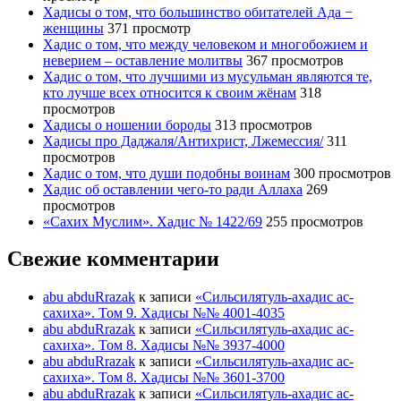
Хадисы о том, что большинство обитателей Ада −
женщины
371 просмотр
Хадис о том, что между человеком и многобожием и
неверием – оставление молитвы
367 просмотров
Хадис о том, что лучшими из мусульман являются те,
кто лучше всех относится к своим жёнам
318
просмотров
Хадисы о ношении бороды
313 просмотров
Хадисы про Даджаля/Антихрист, Лжемессия/
311
просмотров
Хадис о том, что души подобны воинам
300 просмотров
Хадис об оставлении чего-то ради Аллаха
269
просмотров
«Сахих Муслим». Хадис № 1422/69
255 просмотров
Свежие комментарии
abu abduRrazak
к записи
«Сильсилятуль-ахадис ас-
сахиха». Том 9. Хадисы №№ 4001-4035
abu abduRrazak
к записи
«Сильсилятуль-ахадис ас-
сахиха». Том 8. Хадисы №№ 3937-4000
abu abduRrazak
к записи
«Сильсилятуль-ахадис ас-
сахиха». Том 8. Хадисы №№ 3601-3700
abu abduRrazak
к записи
«Сильсилятуль-ахадис ас-