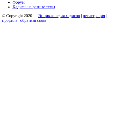
Форум
Хадисы на разные темы
© Copyright 2020 —
Энциклопедия хадисов
|
регистрация
|
профиль
|
обратная связь
Wisteria Theme by
WPFriendship
⋅
Powered by
WordPress