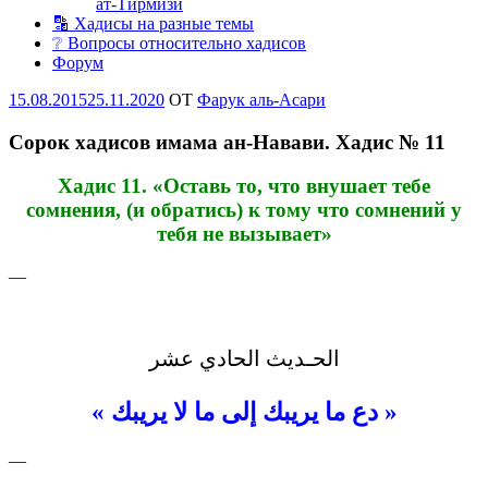
ат-Тирмизи
🔡 Хадисы на разные темы
❔ Вопросы относительно хадисов
Форум
Опубликовано
15.08.2015
25.11.2020
OT
Фарук аль-Асари
Сорок хадисов имама ан-Навави. Хадис № 11
Хадис
11. «
Оставь то, что внушает тебе
сомнения, (и обратись) к тому что сомнений у
тебя не вызывает
»
—
الحـديث الحادي عشر
« دع ما يريبك إلى ما لا يريبك »
—