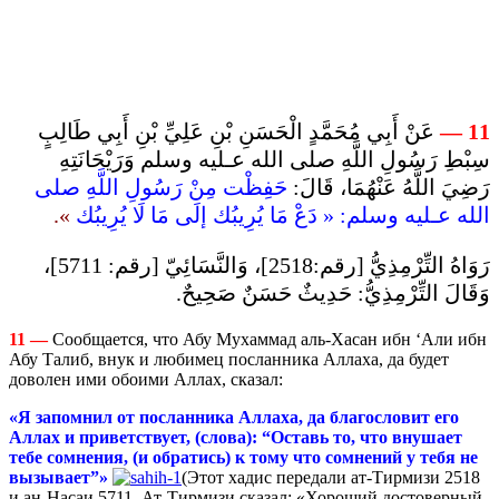
عَنْ أَبِي مُحَمَّدٍ الْحَسَنِ بْنِ عَلِيِّ بْنِ أَبِي طَالِبٍ
11 —
سِبْطِ رَسُولِ اللَّهِ صلى الله عـليه وسلم وَرَيْحَانَتِهِ
رَضِيَ اللَّهُ عَنْهُمَا، قَالَ:
حَفِظْت مِنْ رَسُولِ اللَّهِ صلى
».
الله عـليه وسلم: « دَعْ مَا يُرِيبُك إلَى مَا لَا يُرِيبُك
رَوَاهُ التِّرْمِذِيُّ [رقم:2518]، وَالنَّسَائِيّ [رقم: 5711]،
وَقَالَ التِّرْمِذِيُّ: حَدِيثٌ حَسَنٌ صَحِيحٌ.
11 —
Сообщается, что Абу Мухаммад аль-Хасан ибн ‘Али ибн
Абу Талиб, внук и любимец посланника Аллаха, да будет
доволен ими обоими Аллах, сказал:
«Я запомнил от посланника Аллаха, да благословит его
Аллах и приветствует, (слова): “
Оставь то, что внушает
тебе сомнения, (и обратись) к тому что сомнений у тебя не
вызывает”»
(Этот хадис передали ат-Тирмизи 2518
и ан-Насаи 5711. Ат-Тирмизи сказал: «Хороший достоверный