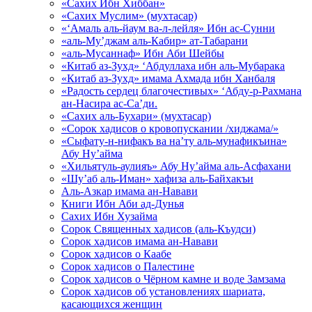
«Сахих Ибн Хиббан»
«Сахих Муслим» (мухтасар)
«‘Амаль аль-йаум ва-л-лейля» Ибн ас-Сунни
«аль-Му’джам аль-Кабир» ат-Табарани
«аль-Мусаннаф» Ибн Аби Шейбы
«Китаб аз-Зухд» ‘Абдуллаха ибн аль-Мубарака
«Китаб аз-Зухд» имама Ахмада ибн Ханбаля
«Радость сердец благочестивых» ‘Абду-р-Рахмана
ан-Насира ас-Са’ди.
«Сахих аль-Бухари» (мухтасар)
«Сорок хадисов о кровопускании /хиджама/»
«Сыфату-н-нифакъ ва на’ту аль-мунафикъина»
Абу Ну’айма
«Хильятуль-аулияъ» Абу Ну’айма аль-Асфахани
«Шу’аб аль-Иман» хафиза аль-Байхакъи
Аль-Азкар имама ан-Навави
Книги Ибн Аби ад-Дунья
Сахих Ибн Хузайма
Сорок Священных хадисов (аль-Къудси)
Сорок хадисов имама ан-Навави
Сорок хадисов о Каабе
Сорок хадисов о Палестине
Сорок хадисов о Чёрном камне и воде Замзама
Сорок хадисов об установлениях шариата,
касающихся женщин