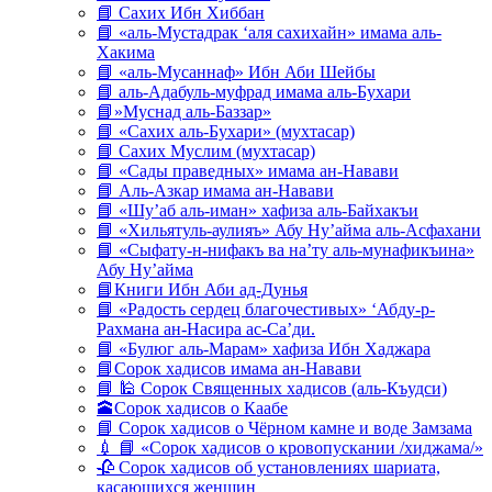
📘 Сахих Ибн Хиббан
📘 «аль-Мустадрак ‘аля сахихайн» имама аль-
Хакима
📘 «аль-Мусаннаф» Ибн Аби Шейбы
📘 аль-Адабуль-муфрад имама аль-Бухари
📘»Муснад аль-Баззар»
📘 «Сахих аль-Бухари» (мухтасар)
📘 Сахих Муслим (мухтасар)
📘 «Сады праведных» имама ан-Навави
📘 Аль-Азкар имама ан-Навави
📘 «Шу’аб аль-иман» хафиза аль-Байхакъи
📘 «Хильятуль-аулияъ» Абу Ну’айма аль-Асфахани
📘 «Сыфату-н-нифакъ ва на’ту аль-мунафикъина»
Абу Ну’айма
📘Книги Ибн Аби ад-Дунья
📘 «Радость сердец благочестивых» ‘Абду-р-
Рахмана ан-Насира ас-Са’ди.
📘 «Булюг аль-Марам» хафиза Ибн Хаджара
📘Сорок хадисов имама ан-Навави
📘 🕌 Сорок Священных хадисов (аль-Къудси)
🕋Сорок хадисов о Каабе
📘 Сорок хадисов о Чёрном камне и воде Замзама
💉 📘 «Сорок хадисов о кровопускании /хиджама/»
🥀 Сорок хадисов об установлениях шариата,
касающихся женщин