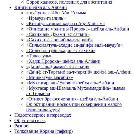
Сорок хадисов, полезных для воспитания
Книги шейха аль-Албани
«ас-Сунна» Ибн Аби ‘Асыма
«Ирвауль-гъалиль»
«Китабуль-ильм» хафиза Абу Хайсама
«Описание молитвы Пророка» шейха аль-Албани
«Сахих аль-Джами’ ас-сагъир»
«Сахих ат-Таргъиб ва-т-тархиб»
«Сильсилятуль-ахадис ад-да’ифа валь-мауду’а»
«Сильсилятуль-ахадис ас-сахиха»
«Тавассуль»
«Хадж Пророка» шейха аль-Албани
«Да’иф аль-Джами’ ас-сагъир»
«Да’иф ат-Таргъиб ва-т-тархиб» шейха аль-Албани
«Мишкатуль-масабих»
«Мухтасар аль-‘Улювв» шейха аль-Албани
«Мухтасар аш-Шамаиль Мухаммадиййа» имама
ат-Тирмизи
«Этикет бракосочетания» шейха аль-Албани
Об обтирании носков при совершении малого
омовения/вудуъ/
Недостоверное в переводах
Обратная связь
Разное
Толкование Корана (тафсир)