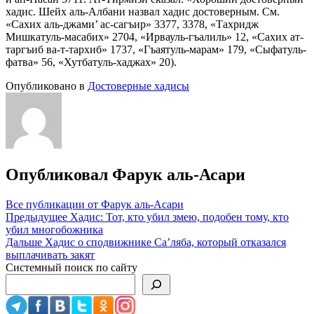
хадис. Шейх аль-Албани назвал хадис достоверным. См.
«Сахих аль-джами’ ас-сагъир» 3377, 3378, «Тахридж
Мишкатуль-масабих» 2704, «Ирвауль-гъалиль» 12, «Сахих ат-
таргъиб ва-т-тархиб» 1737, «Гъаятуль-марам» 179, «Сыфатуль-
фатва» 56, «Хутбатуль-хаджах» 20).
Опубликовано в
Достоверные хадисы
Опубликовал
Фарук аль-Асари
Все публикации от Фарук аль-Асари
Навигация
Предыдущее
Хадис: Тот, кто убил змею, подобен тому, кто
убил многобожника
по
Дальше
Хадис о сподвижнике Са’ляба, который отказался
записям
выплачивать закят
Системный поиск по сайту