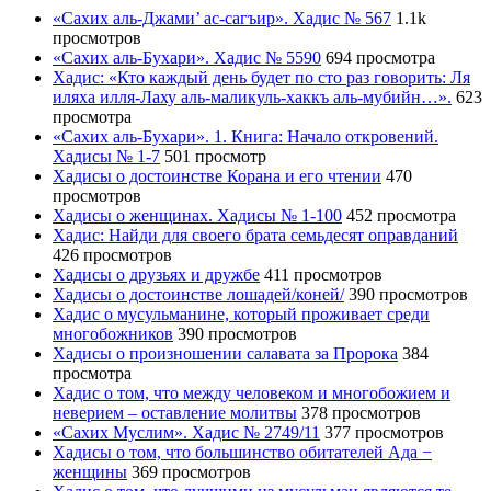
«Сахих аль-Джами’ ас-сагъир». Хадис № 567
1.1k
просмотров
«Сахих аль-Бухари». Хадис № 5590
694 просмотра
Хадис: «Кто каждый день будет по сто раз говорить: Ля
иляха илля-Лаху аль-маликуль-хаккъ аль-мубийн…».
623
просмотра
«Сахих аль-Бухари». 1. Книга: Начало откровений.
Хадисы № 1-7
501 просмотр
Хадисы о достоинстве Корана и его чтении
470
просмотров
Хадисы о женщинах. Хадисы № 1-100
452 просмотра
Хадис: Найди для своего брата семьдесят оправданий
426 просмотров
Хадисы о друзьях и дружбе
411 просмотров
Хадисы о достоинстве лошадей/коней/
390 просмотров
Хадис о мусульманине, который проживает среди
многобожников
390 просмотров
Хадисы о произношении салавата за Пророка
384
просмотра
Хадис о том, что между человеком и многобожием и
неверием – оставление молитвы
378 просмотров
«Сахих Муслим». Хадис № 2749/11
377 просмотров
Хадисы о том, что большинство обитателей Ада −
женщины
369 просмотров