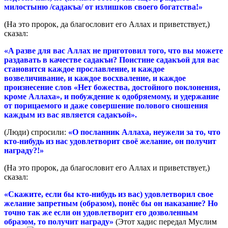
милостыню /садакъа/ от излишков своего богатства!»
(На это пророк, да благословит его Аллах и приветствует,)
сказал:
«
A
разве для вас Аллах не приготовил того, что вы можете
раздавать в качестве садакъи? Поистин
e
садакъой для вас
становится каждое прославление, и каждое
возвеличивание, и каждое восхваление, и каждое
произнес
e
ние слов «Нет божества, достойного поклонения,
кроме Аллаха», и побуждение к одобряемому, и удержание
от порицаемого и даже совершение полового сношения
каждым из вас является садакъой».
(Люди) спросили:
«О посланник Аллаха, неужели за то, что
кто-нибудь из нас удовлетворит своё желание, он получит
награду?!»
(На это прoрок, да благословит его Аллах и приветствует,)
сказал:
«Скажите, если бы кто-нибудь из вас) удовлетворил свое
желание запретным (образом), понёс бы он наказание? Но
точно так же если он удовлетворит его дозволенным
образом, то получит награду»
(Этот хадис передал Муслим