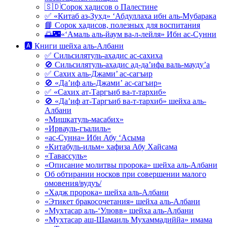
🇸🇩Сорок хадисов о Палестине
✅ «Китаб аз-Зухд» ‘Абдуллаха ибн аль-Мубарака
📘 Сорок хадисов, полезных для воспитания
🌅🌃«‘Амаль аль-йаум ва-л-лейля» Ибн ас-Сунни
🅰 Книги шейха аль-Албани
✅ Сильсилятуль-ахадис ас-сахиха
🚫 Сильсилятуль-ахадис ад-да’ифа валь-мауду’а
✅ Сахих аль-Джами’ ас-сагъир
🚫 «Да’иф аль-Джами’ ас-сагъир»
✅ «Сахих ат-Таргъиб ва-т-тархиб»
🚫 «Да’иф ат-Таргъиб ва-т-тархиб» шейха аль-
Албани
«Мишкатуль-масабих»
«Ирвауль-гъалиль»
«ас-Сунна» Ибн Абу ‘Асыма
«Китабуль-ильм» хафиза Абу Хайсама
«Тавассуль»
«Описание молитвы пророка» шейха аль-Албани
Об обтирании носков при совершении малого
омовения/вудуъ/
«Хадж пророка» шейха аль-Албани
«Этикет бракосочетания» шейха аль-Албани
«Мухтасар аль-‘Улювв» шейха аль-Албани
«Мухтасар аш-Шамаиль Мухаммадиййа» имама