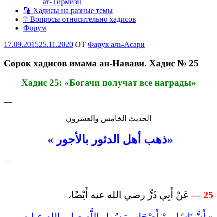
ат-Тирмизи
🔡 Хадисы на разные темы
❔ Вопросы относительно хадисов
Форум
Опубликовано
17.09.2015
25.11.2020
OT
Фарук аль-Асари
Сорок хадисов имама ан-Навави. Хадис № 25
Хадис 25: «
Богачи получат все награды
»
—
الحديث الخامس والعشرون
«
ذهب أهل الدثور بالأجور»
—
عَنْ أَبِي ذَرٍّ رضي الله عنه أَيْضًا،
25 —
« أَنَّ نَاسًا مِنْ أَصْحَابِ رَسُولِ اللَّهِ صلى الله عـليه