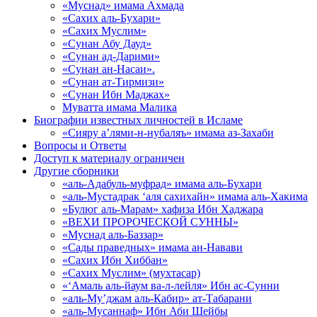
«Муснад» имама Ахмада
«Сахих аль-Бухари»
«Сахих Муслим»
«Сунан Абу Дауд»
«Сунан ад-Дарими»
«Сунан ан-Насаи».
«Сунан ат-Тирмизи»
«Сунан Ибн Маджах»
Муватта имама Малика
Биографии известных личностей в Исламе
«Сияру а’лями-н-нубаляъ» имама аз-Захаби
Вопросы и Ответы
Доступ к материалу ограничен
Другие сборники
«аль-Адабуль-муфрад» имама аль-Бухари
«аль-Мустадрак ‘аля сахихайн» имама аль-Хакима
«Булюг аль-Марам» хафиза Ибн Хаджара
«ВЕХИ ПРОРОЧЕСКОЙ СУННЫ»
«Муснад аль-Баззар»
«Сады праведных» имама ан-Навави
«Сахих Ибн Хиббан»
«Сахих Муслим» (мухтасар)
«‘Амаль аль-йаум ва-л-лейля» Ибн ас-Сунни
«аль-Му’джам аль-Кабир» ат-Табарани
«аль-Мусаннаф» Ибн Аби Шейбы