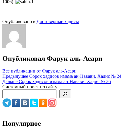
1006).
Опубликовано в
Достоверные хадисы
Опубликовал
Фарук аль-Асари
Все публикации от Фарук аль-Асари
Навигация
Предыдущее
Сорок хадисов имама ан-Навави. Хадис № 24
Дальше
Сорок хадисов имама ан-Навави. Хадис № 26
по
Системный поиск по сайту
записям
Популярное