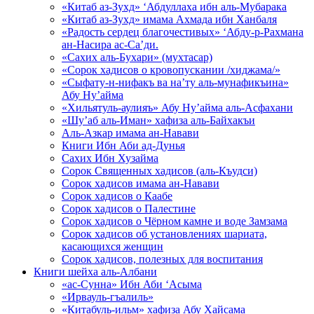
«Китаб аз-Зухд» ‘Абдуллаха ибн аль-Мубарака
«Китаб аз-Зухд» имама Ахмада ибн Ханбаля
«Радость сердец благочестивых» ‘Абду-р-Рахмана
ан-Насира ас-Са’ди.
«Сахих аль-Бухари» (мухтасар)
«Сорок хадисов о кровопускании /хиджама/»
«Сыфату-н-нифакъ ва на’ту аль-мунафикъина»
Абу Ну’айма
«Хильятуль-аулияъ» Абу Ну’айма аль-Асфахани
«Шу’аб аль-Иман» хафиза аль-Байхакъи
Аль-Азкар имама ан-Навави
Книги Ибн Аби ад-Дунья
Сахих Ибн Хузайма
Сорок Священных хадисов (аль-Къудси)
Сорок хадисов имама ан-Навави
Сорок хадисов о Каабе
Сорок хадисов о Палестине
Сорок хадисов о Чёрном камне и воде Замзама
Сорок хадисов об установлениях шариата,
касающихся женщин
Сорок хадисов, полезных для воспитания
Книги шейха аль-Албани
«ас-Сунна» Ибн Аби ‘Асыма
«Ирвауль-гъалиль»
«Китабуль-ильм» хафиза Абу Хайсама