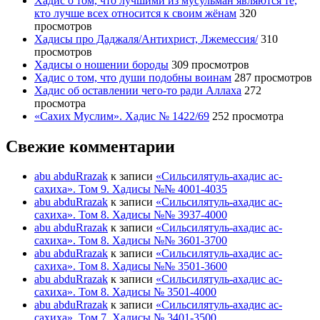
Хадис о том, что лучшими из мусульман являются те,
кто лучше всех относится к своим жёнам
320
просмотров
Хадисы про Даджаля/Антихрист, Лжемессия/
310
просмотров
Хадисы о ношении бороды
309 просмотров
Хадис о том, что души подобны воинам
287 просмотров
Хадис об оставлении чего-то ради Аллаха
272
просмотра
«Сахих Муслим». Хадис № 1422/69
252 просмотра
Свежие комментарии
abu abduRrazak
к записи
«Сильсилятуль-ахадис ас-
сахиха». Том 9. Хадисы №№ 4001-4035
abu abduRrazak
к записи
«Сильсилятуль-ахадис ас-
сахиха». Том 8. Хадисы №№ 3937-4000
abu abduRrazak
к записи
«Сильсилятуль-ахадис ас-
сахиха». Том 8. Хадисы №№ 3601-3700
abu abduRrazak
к записи
«Сильсилятуль-ахадис ас-
сахиха». Том 8. Хадисы №№ 3501-3600
abu abduRrazak
к записи
«Сильсилятуль-ахадис ас-
сахиха». Том 8. Хадисы № 3501-4000
abu abduRrazak
к записи
«Сильсилятуль-ахадис ас-
сахиха». Том 7. Хадисы № 3401-3500