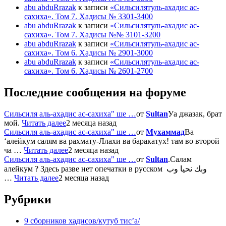
abu abduRrazak
к записи
«Сильсилятуль-ахадис ас-
сахиха». Том 7. Хадисы № 3301-3400
abu abduRrazak
к записи
«Сильсилятуль-ахадис ас-
сахиха». Том 7. Хадисы №№ 3101-3200
abu abduRrazak
к записи
«Сильсилятуль-ахадис ас-
сахиха». Том 6. Хадисы № 2901-3000
abu abduRrazak
к записи
«Сильсилятуль-ахадис ас-
сахиха». Том 6. Хадисы № 2601-2700
Последние сообщения на форуме
Сильсиля аль-ахадис ас-сахиха" ше …
от
Sultan
Уа джазак, брат
мой.
Читать далее
2 месяца назад
Сильсиля аль-ахадис ас-сахиха" ше …
от
Мухаммад
Ва
‘алейкум салям ва рахмату-Ллахи ва баракатух! там во второй
ча …
Читать далее
2 месяца назад
Сильсиля аль-ахадис ас-сахиха" ше …
от
Sultan
.Салам
алейкум ? Здесь разве нет опечатки в русском وبك نحيا وب
…
Читать далее
2 месяца назад
Рубрики
9 сборников хадисов/кутуб тис’а/