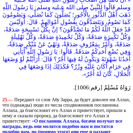
وسلم قَالُوا لِلنَّبِيِّ صلى الله عـليه وسلم: يَا رَسُولَ اللَّهِ
ذَهَبَ أَهْلُ الدُّثُورِ بِالْأُجُورِ؛ يُصَلُّونَ كَمَا نُصَلِّي، وَيَصُومُونَ
كَمَا نَصُومُ، وَيَتَصَدَّقُونَ بِفُضُولِ أَمْوَالِهِمْ. قَالَ: أَوَلَيْسَ
قَدْ جَعَلَ اللَّهُ لَكُمْ مَا تَصَّدَّقُونَ؟ إنَّ بِكُلِّ تَسْبِيحَةٍ صَدَقَةً،
وَكُلِّ تَكْبِيرَةٍ صَدَقَةً، وَكُلِّ تَحْمِيدَةٍ صَدَقَةً، وَكُلِّ تَهْلِيلَةٍ
صَدَقَةً، وَأَمْرٌ بِمَعْرُوفٍ صَدَقَةٌ، وَنَهْيٌ عَنْ مُنْكَرٍ صَدَقَةٌ،
وَفِي بُضْعِ أَحَدِكُمْ صَدَقَةٌ. قَالُوا: يَا رَسُولَ اللَّهِ أَيَأْتِي
أَحَدُنَا شَهْوَتَهُ وَيَكُونُ لَهُ فِيهَا أَجْرٌ؟ قَالَ: أَرَأَيْتُمْ لَوْ وَضَعَهَا
فِي حَرَامٍ أَكَانَ عَلَيْهِ وِزْرٌ؟ فَكَذَلِكَ إذَا وَضَعَهَا فِي
الْحَلَالِ، كَانَ لَهُ أَجْرٌ».
رَوَاهُ مُسْلِمٌ [رقم:1006].
25 —
Передают со слов Абу Зарра, да будет доволен им Аллах,
что (однажды) люди из числа сподвижников посланника
Аллаха, да благословит его Аллах и приветствует, пришли к
нему и сказали пророку, да благословит его Аллах и
приветствует:
«
O
посланник Аллаха, богачи получат все
награды, ведь они молятся подобно нам и постятся
подобно нам, но (помимо этого) они еще и раздают