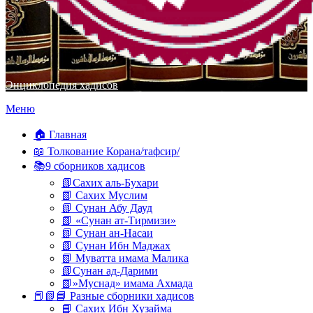
Энциклопедия хадисов
Перейти
Меню
к
содержимому
🏠 Главная
📖 Толкование Корана/тафсир/
📚9 сборников хадисов
📗Сахих аль-Бухари
📗 Сахих Муслим
📗 Сунан Абу Дауд
📗 «Сунан ат-Тирмизи»
📗 Сунан ан-Насаи
📗 Сунан Ибн Маджах
📗 Муватта имама Малика
📗Сунан ад-Дарими
📗»Муснад» имама Ахмада
📕📗📘 Разные сборники хадисов
📘 Сахих Ибн Хузайма