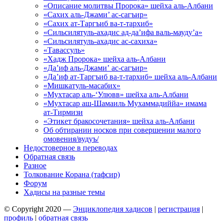
«Описание молитвы Пророка» шейха аль-Албани
«Сахих аль-Джами’ ас-сагъир»
«Сахих ат-Таргъиб ва-т-тархиб»
«Сильсилятуль-ахадис ад-да’ифа валь-мауду’а»
«Сильсилятуль-ахадис ас-сахиха»
«Тавассуль»
«Хадж Пророка» шейха аль-Албани
«Да’иф аль-Джами’ ас-сагъир»
«Да’иф ат-Таргъиб ва-т-тархиб» шейха аль-Албани
«Мишкатуль-масабих»
«Мухтасар аль-‘Улювв» шейха аль-Албани
«Мухтасар аш-Шамаиль Мухаммадиййа» имама
ат-Тирмизи
«Этикет бракосочетания» шейха аль-Албани
Об обтирании носков при совершении малого
омовения/вудуъ/
Недостоверное в переводах
Обратная связь
Разное
Толкование Корана (тафсир)
Форум
Хадисы на разные темы
© Copyright 2020 —
Энциклопедия хадисов
|
регистрация
|
профиль
|
обратная связь