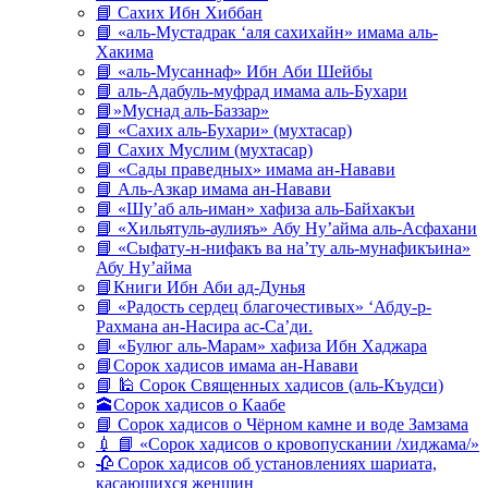
📘 Сахих Ибн Хиббан
📘 «аль-Мустадрак ‘аля сахихайн» имама аль-
Хакима
📘 «аль-Мусаннаф» Ибн Аби Шейбы
📘 аль-Адабуль-муфрад имама аль-Бухари
📘»Муснад аль-Баззар»
📘 «Сахих аль-Бухари» (мухтасар)
📘 Сахих Муслим (мухтасар)
📘 «Сады праведных» имама ан-Навави
📘 Аль-Азкар имама ан-Навави
📘 «Шу’аб аль-иман» хафиза аль-Байхакъи
📘 «Хильятуль-аулияъ» Абу Ну’айма аль-Асфахани
📘 «Сыфату-н-нифакъ ва на’ту аль-мунафикъина»
Абу Ну’айма
📘Книги Ибн Аби ад-Дунья
📘 «Радость сердец благочестивых» ‘Абду-р-
Рахмана ан-Насира ас-Са’ди.
📘 «Булюг аль-Марам» хафиза Ибн Хаджара
📘Сорок хадисов имама ан-Навави
📘 🕌 Сорок Священных хадисов (аль-Къудси)
🕋Сорок хадисов о Каабе
📘 Сорок хадисов о Чёрном камне и воде Замзама
💉 📘 «Сорок хадисов о кровопускании /хиджама/»
🥀 Сорок хадисов об установлениях шариата,
касающихся женщин